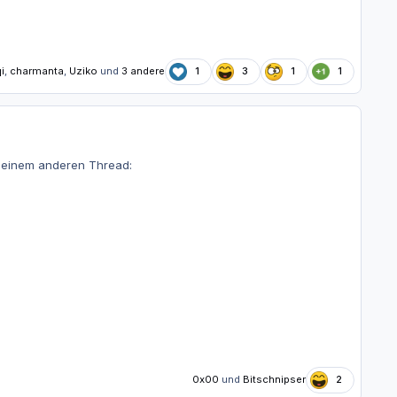
i
,
charmanta
,
Uziko
und
3 andere
1
3
1
1
us einem anderen Thread:
0x00
und
Bitschnipser
2