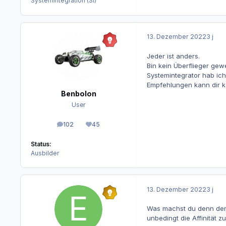
Systemintegration (SI)
13. Dezember 2022
3 j
Jeder ist anders.
Bin kein Überflieger ge
Systemintegrator hab ic
Empfehlungen kann dir ke
Benbolon
User
102
45
Beiträge
Reputation
Status:
Ausbilder
13. Dezember 2022
3 j
Was machst du denn den 
unbedingt die Affinität 