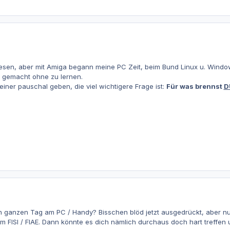
wesen, aber mit Amiga begann meine PC Zeit, beim Bund Linux u. Windo
h gemacht ohne zu lernen.
iner pauschal geben, die viel wichtigere Frage ist:
Für was brennst
D
ganzen Tag am PC / Handy? Bisschen blöd jetzt ausgedrückt, aber nu
zum FISI / FIAE. Dann könnte es dich nämlich durchaus doch hart treffen