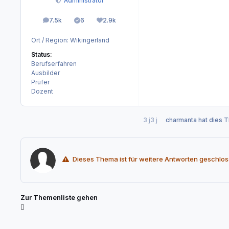
Administrator
7.5k
6
2.9k
Beiträge
Lösungen
Reputation
Ort / Region:
Wikingerland
Status:
Berufserfahren
Ausbilder
Prüfer
Dozent
3 j
3 j
charmanta
hat dies 
Dieses Thema ist für weitere Antworten geschlos
Zur Themenliste gehen