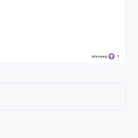
allesweg
1