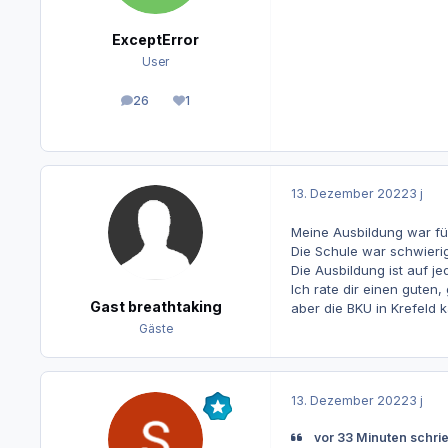
ExceptError
User
26
1
Beiträge
Reputation
13. Dezember 2022
3 j
Meine Ausbildung war fü
Die Schule war schwierige
Die Ausbildung ist auf je
Ich rate dir einen guten
Gast breathtaking
aber die BKU in Krefeld 
Gäste
13. Dezember 2022
3 j
vor 33 Minuten schrie