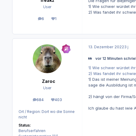
freakz
Die Fragen für diejenig
1) Wie schwer würdet ih
User
2) Was fandet ihr schwier
6
1
Beiträge
Reputation
13. Dezember 2022
3 j
vor 12 Minuten schrie
1) Wie schwer würdet ih
2) Was fandet ihr schwier
1) Das ist meiner Meinu
Zaroc
sage die Ausbildung ist 
User
2) hängt von der Firma/Sc
684
403
Beiträge
Reputation
Ich glaube du hast iwie 
Ort / Region:
Dort wo die Sonne
nicht
Status:
Berufserfahren