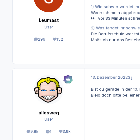
1) Wie schwer würdet ih
Wenn ich mein abgebroche
vor 33 Minuten schrie
Leumast
User
2) Was fandet ihr schwier
Die Berufsschule war to
296
152
Maßstab nur das Bestehen
Beiträge
Reputation
13. Dezember 2022
3 j
Bist du gerade in der 10.
Bleib doch bitte bei einer
allesweg
User
9.8k
1
3.9k
Beiträge
Lösungen
Reputation