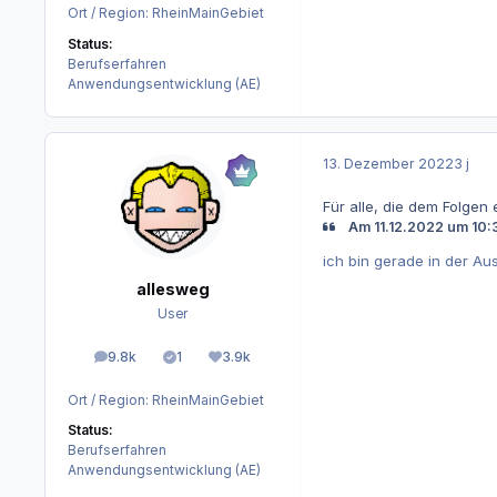
Ort / Region:
RheinMainGebiet
Status:
Berufserfahren
Anwendungsentwicklung (AE)
13. Dezember 2022
3 j
Für alle, die dem Folgen
Am 11.12.2022 um 10:3
ich bin gerade in der Au
allesweg
User
9.8k
1
3.9k
Beiträge
Lösungen
Reputation
Ort / Region:
RheinMainGebiet
Status:
Berufserfahren
Anwendungsentwicklung (AE)