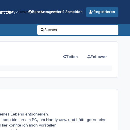
er.de
mmunity
Downloads
Jobs
Info
Bereits registriert? Anmelden
Registrieren
Suchen
Teilen
Follower
 meines Lebens entscheiden.
Leben bin ich am PC, am Handy usw. und hätte gerne eine
er könnte ich mich vorstellen.