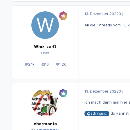
13. Dezember 2022
3 j
All die Threads vom TE 
Whiz-zarD
User
2.1k
10
1.2k
Beiträge
Lösungen
Reputation
13. Dezember 2022
3 j
ich mach dann mal hier zu
du kannst 
@adinhusic
charmanta