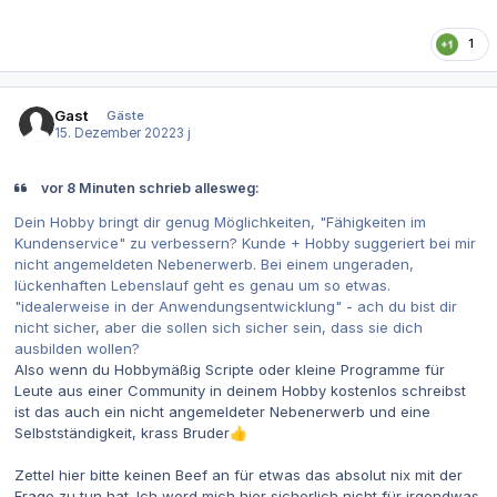
1
Gast
Gäste
15. Dezember 2022
3 j
vor 8 Minuten schrieb allesweg:
Dein Hobby bringt dir genug Möglichkeiten, "Fähigkeiten im
Kundenservice" zu verbessern? Kunde + Hobby suggeriert bei mir
nicht angemeldeten Nebenerwerb. Bei einem ungeraden,
lückenhaften Lebenslauf geht es genau um so etwas.
"idealerweise in der Anwendungsentwicklung" - ach du bist dir
nicht sicher, aber die sollen sich sicher sein, dass sie dich
ausbilden wollen?
Also wenn du Hobbymäßig Scripte oder kleine Programme für
Leute aus einer Community in deinem Hobby kostenlos schreibst
ist das auch ein nicht angemeldeter Nebenerwerb und eine
Selbstständigkeit, krass Bruder
👍
Zettel hier bitte keinen Beef an für etwas das absolut nix mit der
Frage zu tun hat. Ich werd mich hier sicherlich nicht für irgendwas