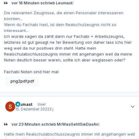
vor 16 Minuten schrieb Leumast:
Die relevanten Zeugnisse, die einen Personaler interessieren
könnten...
Wenn du Fachabi hast, ist dein Realschulzeugnis nicht so
interessant...
Ich würde sagen da zählt dann nur Fachabi + Arbeitszeugnis,
letzteres ist gut gesagt ne 1er Bewertung von daher lass ichs hier
weg weil da nur positives drin steht. Hatte mein
Realschulabschlusszeugnis immer mit angehangen weil da meine
Noten deutlich besser waren, sollte ich aber weglassen oder?
Fachabi Noten sind hier mal:
png2pdf.pdf
Autor-Statistiken
Leumast
User
15. Dezember 2022
3 j
vor 23 Minuten schrieb MrWasGehtSieDasAn:
Hatte mein Realschulabschlusszeugnis immer mit angehangen weil