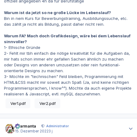
offiziell angegeben 4h da für Berufstätige
Warum ist da jetzt so ne große Lücke im Lebenslauf?
Bin in nem Kurs für Bewerbungstraining, Ausbildungssuche, etc.
das zählt ja nicht als Bildung, passt daher nicht rein.
Warum FA? Mach doch Grafikdesign, wäre bei dem Lebenslauf
sinnvoller?
1- Ethische Gründe
2- Fehlt mir tbh einfach die nötige kreativität für die Aufgaben da,
mir hats schon immer ehr gefallen Sachen ähnlich zu machen
oder Designs von anderen umzusetzen oder rein funktional-
orientierte Designs zu machen.
3- Möchte im "technischen" Feld bleiben, Programmierung mit
HTML&CSS macht mir soweit auch Spaß (Ja, sind keine richtigen
Programmiersprachen, I know^^). Möchte da auch eigene Projekte
realisieren & Javascript, evtl. mySQL dazunehmen.
Ver1.pdf
Ver2.pdf
Autor-Statistiken
charmanta
Administrator
15. Dezember 2022
3 j