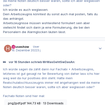
da meine Noten deutlich besser waren, sollte ich aber weglassen
oder?
Ich würde es auch weglassen.
Dein Arbeitszeugnis könntest du sonst auch mal posten, falls du
das anhängst.
Arbeitszeugnisse müssen wohlwollend formuliert sein aber
vielleicht findet sich darin ja eine Formulierung, die bei den
Personalern die Alarmglocken läuten lässt.
Autor-Statistiken
houseshow
User
16. Dezember 2022
3 j
vor 16 Stunden schrieb MrWasGehtSieDasAn:
Ich würde sagen da zählt dann nur Fachabi + Arbeitszeugnis,
letzteres ist gut gesagt ne 1er Bewertung von daher lass ichs hier
weg weil da nur positives drin steht. Hatte mein
Realschulabschlusszeugnis immer mit angehangen weil da meine
Noten deutlich besser waren, sollte ich aber weglassen oder?
Fachabi Noten sind hier mal:
png2pdf.pdf
144.73 kB
·
13 Downloads