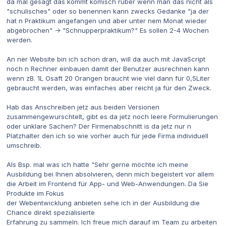
da mal gesagt das kommt komisch rüber wenn man das nicht als
"schulisches" oder so benennen kann zwecks Gedanke "ja der
hat n Praktikum angefangen und aber unter nem Monat wieder
abgebrochen" -> "Schnupperpraktikum?" Es sollen 2-4 Wochen
werden.
An ner Website bin ich schon dran, will da auch mit JavaScript
noch n Rechner einbauen damit der Benutzer ausrechnen kann
wenn zB. 1L Osaft 20 Orangen braucht wie viel dann für 0,5Liter
gebraucht werden, was einfaches aber reicht ja für den Zweck.
Hab das Anschreiben jetz aus beiden Versionen
zusammengewurschtelt, gibt es da jetz noch leere Formulierungen
oder unklare Sachen? Der Firmenabschnitt is da jetz nur n
Platzhalter den ich so wie vorher auch für jede Firma individuell
umschreib.
Als Bsp. mal was ich hatte "Sehr gerne möchte ich meine
Ausbildung bei Ihnen absolvieren, denn mich begeistert vor allem
die Arbeit im Frontend für App- und Web-Anwendungen. Da Sie
Produkte im Fokus
der Webentwicklung anbieten sehe ich in der Ausbildung die
Chance direkt spezialisierte
Erfahrung zu sammeln. Ich freue mich darauf im Team zu arbeiten