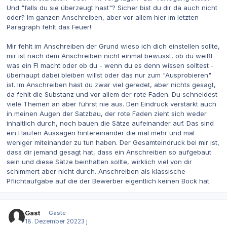
Und "falls du sie überzeugt hast"? Sicher bist du dir da auch nicht
oder? Im ganzen Anschreiben, aber vor allem hier im letzten
Paragraph fehlt das Feuer!
Mir fehlt im Anschreiben der Grund wieso ich dich einstellen sollte,
mir ist nach dem Anschreiben nicht einmal bewusst, ob du weißt
was ein FI macht oder ob du - wenn du es denn wissen solltest -
überhaupt dabei bleiben willst oder das nur zum "Ausprobieren"
ist. Im Anschreiben hast du zwar viel geredet, aber nichts gesagt,
da fehlt die Substanz und vor allem der rote Faden. Du schneidest
viele Themen an aber führst nie aus. Den Eindruck verstärkt auch
in meinen Augen der Satzbau, der rote Faden zieht sich weder
inhaltlich durch, noch bauen die Sätze aufeinander auf. Das sind
ein Haufen Aussagen hintereinander die mal mehr und mal
weniger miteinander zu tun haben. Der Gesamteindruck bei mir ist,
dass dir jemand gesagt hat, dass ein Anschreiben so aufgebaut
sein und diese Sätze beinhalten sollte, wirklich viel von dir
schimmert aber nicht durch. Anschreiben als klassische
Pflichtaufgabe auf die der Bewerber eigentlich keinen Bock hat.
Gast
Gäste
18. Dezember 2022
3 j