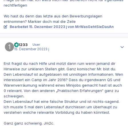
rechtfertigen
Wo hast du denn das letzte aus den Bewerbungslagen
entnommen? Markier doch mal die Zeile
Bearbeitet
15. Dezember 2022
3 j
von MrWasGehtSieDasAn
Autor-Statistiken
121233
User
15. Dezember 2022
3 j
Erst fragst du nach Hilfe und motzt dann rum wenn jemand dir
Hinweise zur unklaren Stellen gibt. Ganz komischer Mr. bist du.
Dein Lebenslauf ist aufgeblasen mit unnötigen Informationen. Wen
interessiert ein Camp im Jahr 2016? Dass du irgendwann QS und
Warenverräumung während eines Minijobs gemacht hast ist auch
0 relevant. Von den anderen „Praktischen Erfahrungen“ ganz zu
schweigen.
Dein Lebenslauf hat eine falsche Struktur und ist nichts-sagend.
Ich musste 5 mal dein Lebenslauf durchlesen um überhaupt zu
verstehen welche relevante Vorbildung du haben könntest.
Ganz ganz schwierig. Jm2c.