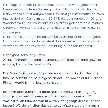
Erst fragst du nach Hilfe und motzt dann rum wenn jemand dir
Hinweise zur unklaren Stellen gibt. Ganz komischer Mr. bist du.
Dein Lebenslauf ist aufgeblasen mit unnötigen Informationen. Wen
interessiert ein Camp im Jahr 2016? Dass du irgendwann QS und
Warenverräumung während eines Minijobs gemacht hast ist auch
0 relevant. Von den anderen „Praktischen Erfahrungen“ ganz zu
schweigen.
Dein Lebenslauf hat eine falsche Struktur und ist nichts-sagend.
Ich musste 5 mal dein Lebenslauf durchlesen um überhaupt zu
verstehen welche relevante Vorbildung du haben könntest.
Ganz ganz schwierig. Jm2c.
Ah ja, jemandem Anschuldigungen zu unterstellen ohne Beweise
ist Hilfe, klar. Twitter lässt grüßen.
Das Problem ist ja dass ich keine Vorerfahrung in dem Bereich
hab, ne Ausbildung ist ja eigentlich dazu da sowas erst zu lernen.
Phyton werde ich mir jetzt anschauen.
Ich kann aber auch nicht
alles
rausnehmen weil dann gefragt
wird "ja was hast du denn nach der Realschule gemacht?"
Was sollte ich rausnehmen bzw wohl ehr gesagt überhaupt drin
lassen? Würde ja helfen das ganze zu kürzen, was ich ja auch