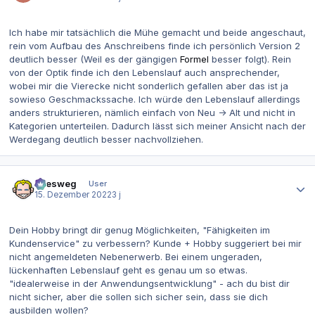
Ich habe mir tatsächlich die Mühe gemacht und beide angeschaut,
rein vom Aufbau des Anschreibens finde ich persönlich Version 2
deutlich besser (Weil es der gängigen
Formel
besser folgt). Rein
von der Optik finde ich den Lebenslauf auch ansprechender,
wobei mir die Vierecke nicht sonderlich gefallen aber das ist ja
sowieso Geschmackssache. Ich würde den Lebenslauf allerdings
anders strukturieren, nämlich einfach von Neu -> Alt und nicht in
Kategorien unterteilen. Dadurch lässt sich meiner Ansicht nach der
Werdegang deutlich besser nachvollziehen.
Autor-Statistiken
allesweg
User
15. Dezember 2022
3 j
Dein Hobby bringt dir genug Möglichkeiten, "Fähigkeiten im
Kundenservice" zu verbessern? Kunde + Hobby suggeriert bei mir
nicht angemeldeten Nebenerwerb. Bei einem ungeraden,
lückenhaften Lebenslauf geht es genau um so etwas.
"idealerweise in der Anwendungsentwicklung" - ach du bist dir
nicht sicher, aber die sollen sich sicher sein, dass sie dich
ausbilden wollen?