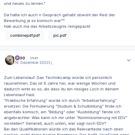
und neues zu lernen."
Da hatte ich auch n Gespräch gehabt obwohl der Rest der
Bewerbung ja so komisch war^^
Hab auch ma das Arbeitszeugnis reingepackt
combinepdf.pdf
pic.pdf
Autor-Statistiken
0x00
User
16. Dezember 2022
3 j
Zum Lebenslauf: Das Technikcamp würde ich persönlich
rausnehmen. Das ist 6 Jahre her, war wenige Wochen und
dadurch wirkt es so, als dass du ein riesiges Loch in deinem
Lebenslauf hast.
"Praktische Erfahrung" würde ich durch "Arbeitserfahrung"
ersetzen. Die Formulierung "Studium & Schulbildung" finde ich
ebenfalls komisch, ein "Bildung" oder "Ausbildung" fände ich
angebrachter. Was kann ich mir unter "Kommisionierung mit EDV"
vorstellen? Generell, auch unten, wer sagt noch EDV?
Bei den Qualifikationen würde ich das Relevanteste nach oben
packen, nicht deine besten Kenntnisse. Das heißt JavaScript ganz