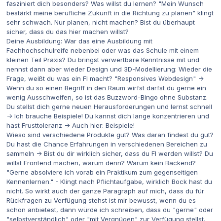
fasziniert dich besonders? Was willst du lernen? "Mein Wunsch
bestärkt meine berufliche Zukunft in die Richtung zu planen" klingt
sehr schwach. Nur planen, nicht machen? Bist du überhaupt
sicher, dass du das hier machen willst?
Deine Ausbildung: War das eine Ausbildung mit
Fachhochschulreife nebenbei oder was das Schule mit einem
kleinen Teil Praxis? Du bringst verwertbare Kenntnisse mit und
nennst dann aber wieder Design und 3D-Modellierung: Wieder die
Frage, weißt du was ein FI macht? "Responsives Webdesign" ->
Wenn du so einen Begriff in den Raum wirfst darfst du gerne ein
wenig Ausschweifen, so ist das Buzzword-Bingo ohne Substanz.
Du stellst dich gerne neuen Herausforderungen und lernst schnell
-> Ich brauche Beispiele! Du kannst dich lange konzentrieren und
hast Frusttoleranz -> Auch hier: Beispiele!
Wieso sind verschiedene Produkte gut? Was daran findest du gut?
Du hast die Chance Erfahrungen in verschiedenen Bereichen zu
sammeln -> Bist du dir wirklich sicher, dass du FI werden willst? Du
willst Frontend machen, warum denn? Warum kein Backend?
"Gerne absolviere ich vorab ein Praktikum zum gegenseitigen
Kennenlernen." - Klingt nach Pflichtaufgabe, wirklich Bock hast du
nicht. So wirkt auch der ganze Paragraph auf mich, dass du für
Rückfragen zu Verfügung stehst ist mir bewusst, wenn du es
schon anbietest, dann würde ich schreiben, dass du "gerne" oder
"selbstverständlich" oder "mit Vergnügen" zur Verfügung stellst.