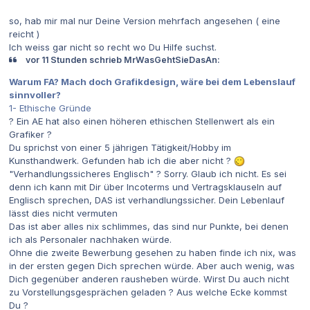
so, hab mir mal nur Deine Version mehrfach angesehen ( eine
reicht )
Ich weiss gar nicht so recht wo Du Hilfe suchst.
vor 11 Stunden schrieb MrWasGehtSieDasAn:
Warum FA? Mach doch Grafikdesign, wäre bei dem Lebenslauf
sinnvoller?
1- Ethische Gründe
? Ein AE hat also einen höheren ethischen Stellenwert als ein
Grafiker ?
Du sprichst von einer 5 jährigen Tätigkeit/Hobby im
Kunsthandwerk. Gefunden hab ich die aber nicht ?
"Verhandlungssicheres Englisch" ? Sorry. Glaub ich nicht. Es sei
denn ich kann mit Dir über Incoterms und Vertragsklauseln auf
Englisch sprechen, DAS ist verhandlungssicher. Dein Lebenlauf
lässt dies nicht vermuten
Das ist aber alles nix schlimmes, das sind nur Punkte, bei denen
ich als Personaler nachhaken würde.
Ohne die zweite Bewerbung gesehen zu haben finde ich nix, was
in der ersten gegen Dich sprechen würde. Aber auch wenig, was
Dich gegenüber anderen rausheben würde. Wirst Du auch nicht
zu Vorstellungsgesprächen geladen ? Aus welche Ecke kommst
Du ?