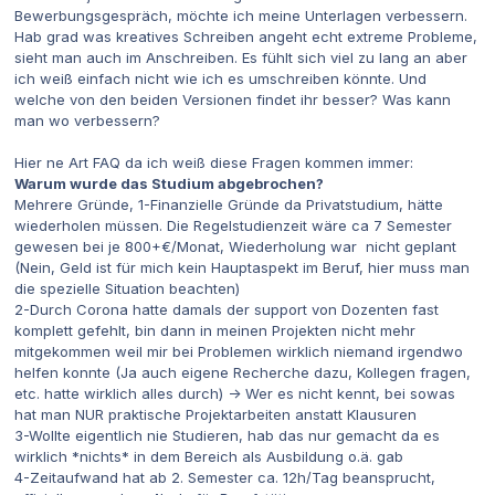
Bewerbungsgespräch, möchte ich meine Unterlagen verbessern.
Hab grad was kreatives Schreiben angeht echt extreme Probleme,
sieht man auch im Anschreiben. Es fühlt sich viel zu lang an aber
ich weiß einfach nicht wie ich es umschreiben könnte. Und
welche von den beiden Versionen findet ihr besser? Was kann
man wo verbessern?
Hier ne Art FAQ da ich weiß diese Fragen kommen immer:
Warum wurde das Studium abgebrochen?
Mehrere Gründe, 1-Finanzielle Gründe da Privatstudium, hätte
wiederholen müssen. Die Regelstudienzeit wäre ca 7 Semester
gewesen bei je 800+€/Monat, Wiederholung war nicht geplant
(Nein, Geld ist für mich kein Hauptaspekt im Beruf, hier muss man
die spezielle Situation beachten)
2-Durch Corona hatte damals der support von Dozenten fast
komplett gefehlt, bin dann in meinen Projekten nicht mehr
mitgekommen weil mir bei Problemen wirklich niemand irgendwo
helfen konnte (Ja auch eigene Recherche dazu, Kollegen fragen,
etc. hatte wirklich alles durch) -> Wer es nicht kennt, bei sowas
hat man NUR praktische Projektarbeiten anstatt Klausuren
3-Wollte eigentlich nie Studieren, hab das nur gemacht da es
wirklich *nichts* in dem Bereich als Ausbildung o.ä. gab
4-Zeitaufwand hat ab 2. Semester ca. 12h/Tag beansprucht,