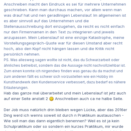
Anschreiben macht den Eindruck es sei für mehrere Unternehmen
geschrieben. Kann man durchaus machen, vor allem wenn man
was drauf hat und nen geradlinigen Lebenslauf. Im allgemeinen ist
es aber sinnvoll auf das Unternehmen und die
Stellenausschreibung dort einzugehen, da reicht es nicht einfach
nur den Firmennamen in den Text zu integrieren und jeweils
anzupassen. Mein Lebenslauf ist eine einzige Katastrophe, meine
Vorstellungsgespräch-Quote war für diesen Umstand aber recht
hoch, also den Kopf nicht hängen lassen und die Kritik nicht
persönlich nehmen.
PS. Was
allesweg
sagen wollte ist nicht, das du Schwarzarbeit oder
ähnliches betreibst, sondern das die Aussage nicht nachvollziehbar ist.
Zum einen konnte ich nirgendwo finden was genau du da machst und
zum anderen fällt es schwer sich vorzustellen wie ein Hobby im
Kunsthandwerk den Kundenservice verbessert, dazu bedarf es nähere
Erläuterungen.
Hab das ganze mal überarbeitet und mein Lebenslauf ist jetz auch
auf einer Seite anstatt 2
Anschreiben auch ca ne halbe Seite.
Der Job muss natürlich drin bleiben wegen Lücke, aber das 2016er
Ding werd ich wenns soweit ist durch n Praktikum austauschen -
Wie soll man das dann eigentlich benennen? Weil es ist ja kein
Schulpraktikum oder so sondern ein kurzes Praktikum, mir wurde