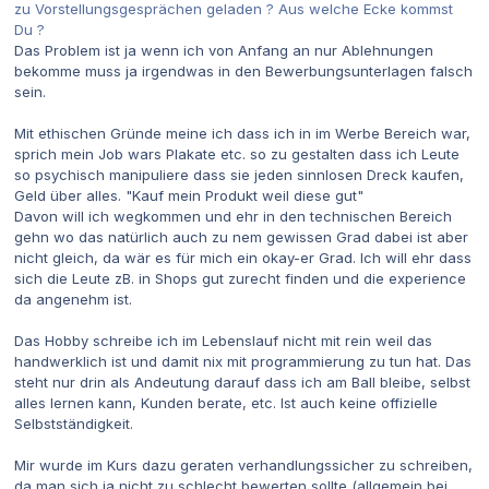
zu Vorstellungsgesprächen geladen ? Aus welche Ecke kommst
Du ?
Das Problem ist ja wenn ich von Anfang an nur Ablehnungen
bekomme muss ja irgendwas in den Bewerbungsunterlagen falsch
sein.
Mit ethischen Gründe meine ich dass ich in im Werbe Bereich war,
sprich mein Job wars Plakate etc. so zu gestalten dass ich Leute
so psychisch manipuliere dass sie jeden sinnlosen Dreck kaufen,
Geld über alles. "Kauf mein Produkt weil diese gut"
Davon will ich wegkommen und ehr in den technischen Bereich
gehn wo das natürlich auch zu nem gewissen Grad dabei ist aber
nicht gleich, da wär es für mich ein okay-er Grad. Ich will ehr dass
sich die Leute zB. in Shops gut zurecht finden und die experience
da angenehm ist.
Das Hobby schreibe ich im Lebenslauf nicht mit rein weil das
handwerklich ist und damit nix mit programmierung zu tun hat. Das
steht nur drin als Andeutung darauf dass ich am Ball bleibe, selbst
alles lernen kann, Kunden berate, etc. Ist auch keine offizielle
Selbstständigkeit.
Mir wurde im Kurs dazu geraten verhandlungssicher zu schreiben,
da man sich ja nicht zu schlecht bewerten sollte (allgemein bei