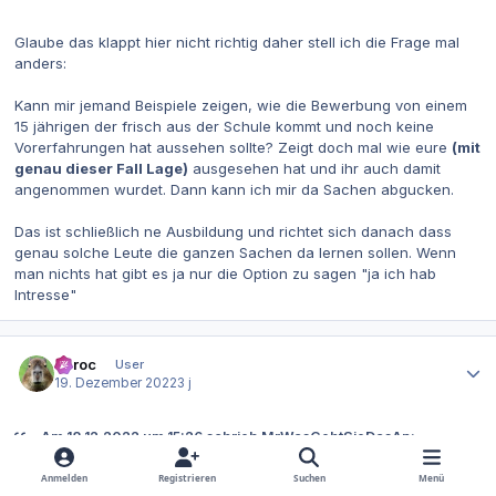
Glaube das klappt hier nicht richtig daher stell ich die Frage mal
anders:
Kann mir jemand Beispiele zeigen, wie die Bewerbung von einem
15 jährigen der frisch aus der Schule kommt und noch keine
Vorerfahrungen hat aussehen sollte? Zeigt doch mal wie eure
(mit
genau dieser Fall Lage)
ausgesehen hat und ihr auch damit
angenommen wurdet. Dann kann ich mir da Sachen abgucken.
Das ist schließlich ne Ausbildung und richtet sich danach dass
genau solche Leute die ganzen Sachen da lernen sollen. Wenn
man nichts hat gibt es ja nur die Option zu sagen "ja ich hab
Intresse"
Autor-Statistiken
Zaroc
User
19. Dezember 2022
3 j
Am 18.12.2022 um 15:26 schrieb MrWasGehtSieDasAn:
Kann mir jemand Beispiele zeigen, wie die Bewerbung von einem
Anmelden
Registrieren
Suchen
Menü
15 jährigen der frisch aus der Schule kommt und noch keine