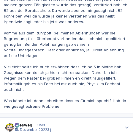
meinen ganzen Fähigkeiten wurde das gesagt), zertifiziert hab ich
B2 aus der Berufsschule. Da wurde aber zu mir gesagt nicht B2
schreiben weil da würde ja keiner verstehen was das heißt.
Irgendwie sagt jeder bis jetzt was anderes.
Komme aus dem Ruhrpott, bei meinen Ablehnungen war die
Begründung falls überhaupt vorhanden dass ich nicht qualifiziert
genug bin. Bei den Ablehnungen gab es nie n
Vorstellungsgespräch, Test oder ähnliches, ja. Direkt Ablehnung
auf die Unterlagen.
Vielleicht sollte ich auch erwähnen dass ich ne 5 in Mathe hab,
Zeugnisse konnte ich ja hier nicht reinpacken. Daher bin ich
wegen dem Raster bei großen Firmen eh direkt rausgefiltert.
Informatik gab es als Fach bei mir auch nie, Physik im Fachabi
auch nicht.
Was könnte ich denn schreiben dass es für mich spricht? Hab da
wie gesagt extreme Probleme
Autor-Statistiken
allesweg
User
15. Dezember 2022
3 j