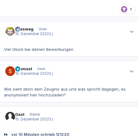
1
Autor-Statistiken
allesweg
User
15. Dezember 2022
3 j
Viel Glück bei deinen Bewerbungen.
Autor-Statistiken
Leumast
User
15. Dezember 2022
3 j
Wie sieht denn dein Zeugnis aus und was spricht dagegen, es
anonymisiert hier hochzuladen?
Gast
Gäste
15. Dezember 2022
3 j
vor 10 Minuten schrieb 121233: