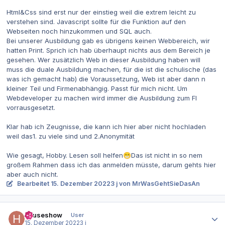
Html&Css sind erst nur der einstieg weil die extrem leicht zu
verstehen sind. Javascript sollte für die Funktion auf den
Webseiten noch hinzukommen und SQL auch.
Bei unserer Ausbildung gab es übrigens keinen Webbereich, wir
hatten Print. Sprich ich hab überhaupt nichts aus dem Bereich je
gesehen. Wer zusätzlich Web in dieser Ausbildung haben will
muss die duale Ausbildung machen, für die ist die schulische (das
was ich gemacht hab) die Voraussetzung, Web ist aber dann n
kleiner Teil und Firmenabhängig. Passt für mich nicht. Um
Webdeveloper zu machen wird immer die Ausbildung zum FI
vorrausgesetzt.
Klar hab ich Zeugnisse, die kann ich hier aber nicht hochladen
weil das1. zu viele sind und 2.Anonymität
Wie gesagt, Hobby. Lesen soll helfen
Das ist nicht in so nem
😁
großem Rahmen dass ich das anmelden müsste, darum gehts hier
aber auch nicht.
Bearbeitet
15. Dezember 2022
3 j
von MrWasGehtSieDasAn
Autor-Statistiken
houseshow
User
15. Dezember 2022
3 j