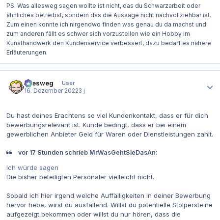
PS. Was
allesweg
sagen wollte ist nicht, das du Schwarzarbeit oder
ähnliches betreibst, sondern das die Aussage nicht nachvollziehbar ist.
Zum einen konnte ich nirgendwo finden was genau du da machst und
zum anderen fällt es schwer sich vorzustellen wie ein Hobby im
Kunsthandwerk den Kundenservice verbessert, dazu bedarf es nähere
Erläuterungen.
Autor-Statistiken
allesweg
User
16. Dezember 2022
3 j
Du hast deines Erachtens so viel Kundenkontakt, dass er für dich
bewerbungsrelevant ist. Kunde bedingt, dass er bei einem
gewerblichen Anbieter Geld für Waren oder Dienstleistungen zahlt.
vor 17 Stunden schrieb MrWasGehtSieDasAn:
Ich würde sagen
Die bisher beteiligten Personaler vielleicht nicht.
Sobald ich hier irgend welche Auffälligkeiten in deiner Bewerbung
hervor hebe, wirst du ausfallend. Willst du potentielle Stolpersteine
aufgezeigt bekommen oder willst du nur hören, dass die