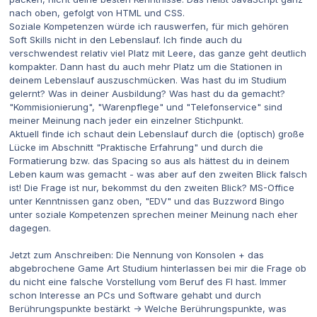
nach oben, gefolgt von HTML und CSS.
Soziale Kompetenzen würde ich rauswerfen, für mich gehören
Soft Skills nicht in den Lebenslauf. Ich finde auch du
verschwendest relativ viel Platz mit Leere, das ganze geht deutlich
kompakter. Dann hast du auch mehr Platz um die Stationen in
deinem Lebenslauf auszuschmücken. Was hast du im Studium
gelernt? Was in deiner Ausbildung? Was hast du da gemacht?
"Kommisionierung", "Warenpflege" und "Telefonservice" sind
meiner Meinung nach jeder ein einzelner Stichpunkt.
Aktuell finde ich schaut dein Lebenslauf durch die (optisch) große
Lücke im Abschnitt "Praktische Erfahrung" und durch die
Formatierung bzw. das Spacing so aus als hättest du in deinem
Leben kaum was gemacht - was aber auf den zweiten Blick falsch
ist! Die Frage ist nur, bekommst du den zweiten Blick? MS-Office
unter Kenntnissen ganz oben, "EDV" und das Buzzword Bingo
unter soziale Kompetenzen sprechen meiner Meinung nach eher
dagegen.
Jetzt zum Anschreiben: Die Nennung von Konsolen + das
abgebrochene Game Art Studium hinterlassen bei mir die Frage ob
du nicht eine falsche Vorstellung vom Beruf des FI hast.
Immer
schon
Interesse an PCs und Software gehabt und durch
Berührungspunkte bestärkt -> Welche Berührungspunkte, was