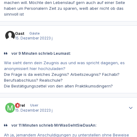
machen will. Möchte den Lebenslauf gern auch auf einer Seite
haben um Personalern Zeit zu sparen, weiß aber nicht ob das
sinnvoll ist
Gast
Gäste
15. Dezember 2022
3 j
vor 9 Minuten schrieb Leumast:
Wie sieht denn dein Zeugnis aus und was spricht dagegen, es
anonymisiert hier hochzuladen?
Die Frage is da welches Zeugnis? Arbeitszeugnis? Fachabi?
Berufsabschluss? Realschule?
Die Bestätigungszettel von den alten Praktikumsdingern?
Autor-Statistiken
Mirel
User
15. Dezember 2022
3 j
vor 11 Minuten schrieb MrWasGehtSieDasAn:
Ah ja, jemandem Anschuldigungen zu unterstellen ohne Beweise