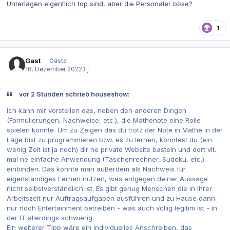
Unterlagen eigentlich top sind, aber die Personaler böse?
1
Gast
Gäste
16. Dezember 2022
3 j
vor 2 Stunden schrieb houseshow:
Ich kann mir vorstellen das, neben den anderen Dingen
(Formulierungen, Nachweise, etc.), die Mathenote eine Rolle
spielen könnte. Um zu Zeigen das du trotz der Note in Mathe in der
Lage bist zu programmieren bzw. es zu lernen, könntest du (ein
wenig Zeit ist ja noch) dir ne private Website basteln und dort vlt.
mal ne einfache Anwendung (Taschenrechner, Sudoku, etc.)
einbinden. Das könnte man außerdem als Nachweis für
eigenständiges Lernen nutzen, was entgegen deiner Aussage
nicht selbstverständlich ist. Es gibt genug Menschen die in Ihrer
Arbeitszeit nur Auftragsaufgaben ausführen und zu Hause dann
nur noch Entertainment betreiben - was auch völlig legitim ist - in
der IT allerdings schwierig.
Ein weiterer Tipp wäre ein individuelles Anschreiben, das