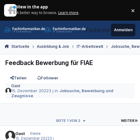
Zum Inhalt springen
View in the app
×
A better way to browse.
Learn more
.
Di
Fachinformatiker.de
Anmelden
Startseite
Ausbildung & Job
IT-Arbeitswelt
Jobsuche, Bew
Feedback Bewerbung für FIAE
Teilen
Follower
Gast
15. Dezember 2022
3 j
in
Jobsuche, Bewerbung und
Zeugnisse
L
SEITE 1 VON 2
WEITER
Gast
Gäste
15. Dezember 2022
3 j