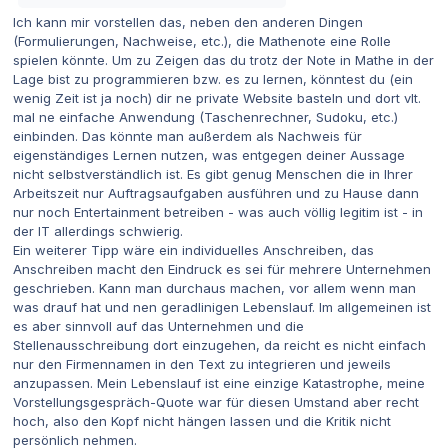
Ich kann mir vorstellen das, neben den anderen Dingen
(Formulierungen, Nachweise, etc.), die Mathenote eine Rolle
spielen könnte. Um zu Zeigen das du trotz der Note in Mathe in der
Lage bist zu programmieren bzw. es zu lernen, könntest du (ein
wenig Zeit ist ja noch) dir ne private Website basteln und dort vlt.
mal ne einfache Anwendung (Taschenrechner, Sudoku, etc.)
einbinden. Das könnte man außerdem als Nachweis für
eigenständiges Lernen nutzen, was entgegen deiner Aussage
nicht selbstverständlich ist. Es gibt genug Menschen die in Ihrer
Arbeitszeit nur Auftragsaufgaben ausführen und zu Hause dann
nur noch Entertainment betreiben - was auch völlig legitim ist - in
der IT allerdings schwierig.
Ein weiterer Tipp wäre ein individuelles Anschreiben, das
Anschreiben macht den Eindruck es sei für mehrere Unternehmen
geschrieben. Kann man durchaus machen, vor allem wenn man
was drauf hat und nen geradlinigen Lebenslauf. Im allgemeinen ist
es aber sinnvoll auf das Unternehmen und die
Stellenausschreibung dort einzugehen, da reicht es nicht einfach
nur den Firmennamen in den Text zu integrieren und jeweils
anzupassen. Mein Lebenslauf ist eine einzige Katastrophe, meine
Vorstellungsgespräch-Quote war für diesen Umstand aber recht
hoch, also den Kopf nicht hängen lassen und die Kritik nicht
persönlich nehmen.