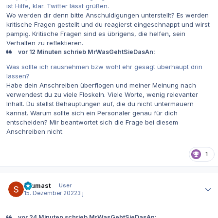
ist Hilfe, klar. Twitter lässt grüßen.
Wo werden dir denn bitte Anschuldigungen unterstellt? Es werden
kritische Fragen gestellt und du reagierst eingeschnappt und wirst
pampig. Kritische Fragen sind es übrigens, die helfen, sein
Verhalten zu reflektieren.
vor 12 Minuten schrieb MrWasGehtSieDasAn:
Was sollte ich rausnehmen bzw wohl ehr gesagt überhaupt drin
lassen?
Habe dein Anschreiben überflogen und meiner Meinung nach
verwendest du zu viele Floskeln. Viele Worte, wenig relevanter
Inhalt. Du stellst Behauptungen auf, die du nicht untermauern
kannst. Warum sollte sich ein Personaler genau für dich
entscheiden? Mir beantwortet sich die Frage bei diesem
Anschreiben nicht.
1
Autor-Statistiken
Leumast
User
15. Dezember 2022
3 j
vor 24 Minuten schrieb MrWasGehtSieDasAn: