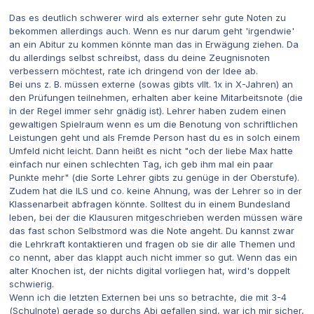
Das es deutlich schwerer wird als externer sehr gute Noten zu
bekommen allerdings auch. Wenn es nur darum geht 'irgendwie'
an ein Abitur zu kommen könnte man das in Erwägung ziehen. Da
du allerdings selbst schreibst, dass du deine Zeugnisnoten
verbessern möchtest, rate ich dringend von der Idee ab.
Bei uns z. B. müssen externe (sowas gibts vllt. 1x in X-Jahren) an
den Prüfungen teilnehmen, erhalten aber keine Mitarbeitsnote (die
in der Regel immer sehr gnädig ist). Lehrer haben zudem einen
gewaltigen Spielraum wenn es um die Benotung von schriftlichen
Leistungen geht und als Fremde Person hast du es in solch einem
Umfeld nicht leicht. Dann heißt es nicht "och der liebe Max hatte
einfach nur einen schlechten Tag, ich geb ihm mal ein paar
Punkte mehr" (die Sorte Lehrer gibts zu genüge in der Oberstufe).
Zudem hat die ILS und co. keine Ahnung, was der Lehrer so in der
Klassenarbeit abfragen könnte. Solltest du in einem Bundesland
leben, bei der die Klausuren mitgeschrieben werden müssen wäre
das fast schon Selbstmord was die Note angeht. Du kannst zwar
die Lehrkraft kontaktieren und fragen ob sie dir alle Themen und
co nennt, aber das klappt auch nicht immer so gut. Wenn das ein
alter Knochen ist, der nichts digital vorliegen hat, wird's doppelt
schwierig.
Wenn ich die letzten Externen bei uns so betrachte, die mit 3-4
(Schulnote) gerade so durchs Abi gefallen sind, war ich mir sicher,