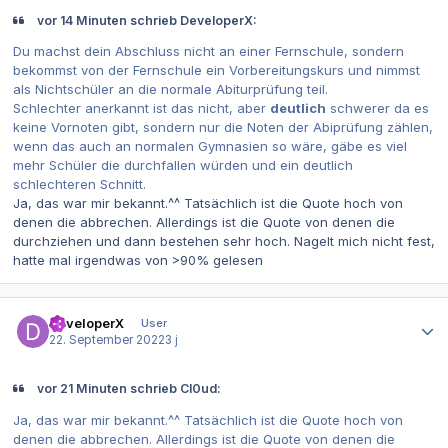
vor 14 Minuten schrieb DeveloperX:
Du machst dein Abschluss nicht an einer Fernschule, sondern
bekommst von der Fernschule ein Vorbereitungskurs und nimmst
als Nichtschüler an die normale Abiturprüfung teil.
Schlechter anerkannt ist das nicht, aber
deutlich
schwerer da es
keine Vornoten gibt, sondern nur die Noten der Abiprüfung zählen,
wenn das auch an normalen Gymnasien so wäre, gäbe es viel
mehr Schüler die durchfallen würden und ein deutlich
schlechteren Schnitt.
Ja, das war mir bekannt.^^ Tatsächlich ist die Quote hoch von
denen die abbrechen. Allerdings ist die Quote von denen die
durchziehen und dann bestehen sehr hoch. Nagelt mich nicht fest,
hatte mal irgendwas von >90% gelesen
Autor-Statistiken
DeveloperX
User
22. September 2022
3 j
vor 21 Minuten schrieb Cl0ud:
Ja, das war mir bekannt.^^ Tatsächlich ist die Quote hoch von
denen die abbrechen. Allerdings ist die Quote von denen die