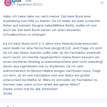
Cl0ud
User
22. September 2022
3 j
Hallo, ich habe habe vor nach meiner Zeit beim Bund eine
Ausbildung zum FIAE zu starten. Da ich leider ein paar schlechte
Noten auf meinem Zeugnis habe(Mittlere Reife), wollte ich nun
auch die Zeit beim Bund nutzen um einen besseren
Schulabschluss zu erlangen.
Da ich beim Bund nicht 2-3 Jahre eine Abendschule besuchen
kann bleibt nur eine Fernschule übrig(z.B ILS). Jetzt frage ich mich
ob ich das Abitur machen sollte oder ob ein Fachabitur eventuell
auch reicht. Ich möchte hauptsächlich meine Noten bessern um
einen leichteren Einstieg zu bekommen(Gehe jetzt nicht unbedingt
davon aus irgendwann mal zu Studieren). Da ich sehr
wahrscheinlich im Bereich Mathe einiges nachholen muss, frage
ich mich, ob es vom Fachabitur und vom Abitur ein großer
unterschied bei Mathe ist. Wäre es sinnvoller ein Fachabitur zu
machen oder wenn schon direkt das ganze Abitur?
Danke schon mal für alle Antworten!
Grüße
Autor-Statistiken