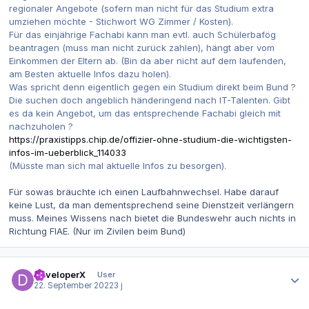
regionaler Angebote (sofern man nicht für das Studium extra
umziehen möchte - Stichwort WG Zimmer / Kosten).
Für das einjährige Fachabi kann man evtl. auch Schülerbafög
beantragen (muss man nicht zurück zahlen), hängt aber vom
Einkommen der Eltern ab. (Bin da aber nicht auf dem laufenden,
am Besten aktuelle Infos dazu holen).
Was spricht denn eigentlich gegen ein Studium direkt beim Bund ?
Die suchen doch angeblich händeringend nach IT-Talenten. Gibt
es da kein Angebot, um das entsprechende Fachabi gleich mit
nachzuholen ?
https://praxistipps.chip.de/offizier-ohne-studium-die-wichtigsten-
infos-im-ueberblick_114033
(Müsste man sich mal aktuelle Infos zu besorgen).
Für sowas bräuchte ich einen Laufbahnwechsel. Habe darauf
keine Lust, da man dementsprechend seine Dienstzeit verlängern
muss. Meines Wissens nach bietet die Bundeswehr auch nichts in
Richtung FIAE. (Nur im Zivilen beim Bund)
Autor-Statistiken
DeveloperX
User
22. September 2022
3 j