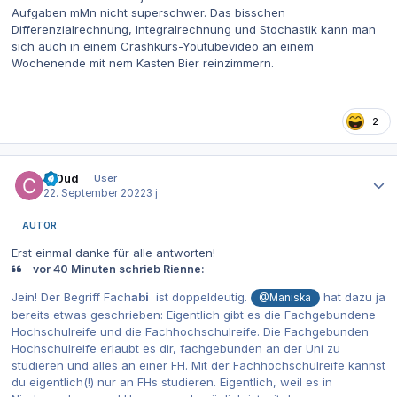
Aufgaben mMn nicht superschwer. Das bisschen
Differenzialrechnung, Integralrechnung und Stochastik kann man
sich auch in einem Crashkurs-Youtubevideo an einem
Wochenende mit nem Kasten Bier reinzimmern.
2
Autor-Statistiken
Cl0ud
User
22. September 2022
3 j
AUTOR
Erst einmal danke für alle antworten!
vor 40 Minuten schrieb Rienne:
Jein! Der Begriff Fach
abi
ist doppeldeutig.
hat dazu ja
@Maniska
bereits etwas geschrieben: Eigentlich gibt es die Fachgebundene
Hochschulreife und die Fachhochschulreife. Die Fachgebunden
Hochschulreife erlaubt es dir, fachgebunden an der Uni zu
studieren und alles an einer FH. Mit der Fachhochschulreife kannst
du eigentlich(!) nur an FHs studieren. Eigentlich, weil es in