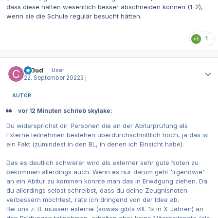
dass diese hätten wesentlich besser abschneiden können (1-2),
wenn sie die Schule regulär besucht hätten.
1
Autor-Statistiken
Cl0ud
User
22. September 2022
3 j
AUTOR
vor 12 Minuten schrieb skylake:
Du widersprichst dir. Personen die an der Abiturprüfung als
Externe teilnehmen bestehen überdurchschnittlich hoch, ja das ist
ein Fakt (zumindest in den BL, in denen ich Einsicht habe).
Das es deutlich schwerer wird als externer sehr gute Noten zu
bekommen allerdings auch. Wenn es nur darum geht 'irgendwie'
an ein Abitur zu kommen könnte man das in Erwägung ziehen. Da
du allerdings selbst schreibst, dass du deine Zeugnisnoten
verbessern möchtest, rate ich dringend von der Idee ab.
Bei uns z. B. müssen externe (sowas gibts vllt. 1x in X-Jahren) an