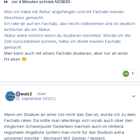
vor 4 Minuten schrieb N53B30:
Also ich habe mit Abitur angefangen und mit Fachabi meinen
Abschluss gemacht.
Ich rate dir auf ein Fachabi, das reicht vollkommen und ist deutlich
einfacher als ein Abitur.
Abitur wäre nützlich wenn du studieren möchtest. Würde ich die
Zeit zurückdrehen können, hätte ich direkt meinen Fachabi
gemacht.
Man kann auch mit einem Fachabi studieren, aber nur an einer
FH eben
😁
1
Autor-Statistiken
tkreutz2
User
22. September 2022
3 j
Wenn ein Studium an einer Uni nicht das Ziel ist, würde ich zu dem
Fachabi raten. Da sollte man allerdings sich vorab auch über den
möglichen Schwerpunkt Gedanken machen auch im Hinblick
regionaler Angebote (sofern man nicht für das Studium extra
umziehen möchte - Stichwort WG Zimmer / Kosten).