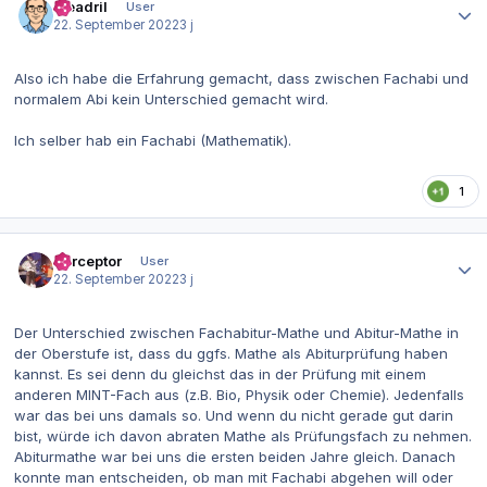
Meadril
User
22. September 2022
3 j
Also ich habe die Erfahrung gemacht, dass zwischen Fachabi und
normalem Abi kein Unterschied gemacht wird.
Ich selber hab ein Fachabi (Mathematik).
1
Autor-Statistiken
Perceptor
User
22. September 2022
3 j
Der Unterschied zwischen Fachabitur-Mathe und Abitur-Mathe in
der Oberstufe ist, dass du ggfs. Mathe als Abiturprüfung haben
kannst. Es sei denn du gleichst das in der Prüfung mit einem
anderen MINT-Fach aus (z.B. Bio, Physik oder Chemie). Jedenfalls
war das bei uns damals so. Und wenn du nicht gerade gut darin
bist, würde ich davon abraten Mathe als Prüfungsfach zu nehmen.
Abiturmathe war bei uns die ersten beiden Jahre gleich. Danach
konnte man entscheiden, ob man mit Fachabi abgehen will oder