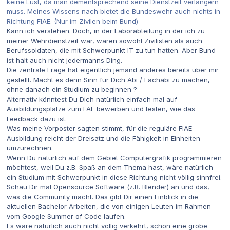
keine Lust, da man dementsprechend seine Dienstzeit verlängern
muss. Meines Wissens nach bietet die Bundeswehr auch nichts in
Richtung FIAE. (Nur im Zivilen beim Bund)
Kann ich verstehen. Doch, in der Laborabteilung in der ich zu
meiner Wehrdienstzeit war, waren sowohl Zivilisten als auch
Berufssoldaten, die mit Schwerpunkt IT zu tun hatten. Aber Bund
ist halt auch nicht jedermanns Ding.
Die zentrale Frage hat eigentlich jemand anderes bereits über mir
gestellt. Macht es denn Sinn für Dich Abi / Fachabi zu machen,
ohne danach ein Studium zu beginnen ?
Alternativ könntest Du Dich natürlich einfach mal auf
Ausbildungsplätze zum FAE bewerben und testen, wie das
Feedback dazu ist.
Was meine Vorposter sagten stimmt, für die reguläre FIAE
Ausbildung reicht der Dreisatz und die Fähigkeit in Einheiten
umzurechnen.
Wenn Du natürlich auf dem Gebiet Computergrafik programmieren
möchtest, weil Du z.B. Spaß an dem Thema hast, wäre natürlich
ein Studium mit Schwerpunkt in diese Richtung nicht völlig sinnfrei.
Schau Dir mal Opensource Software (z.B. Blender) an und das,
was die Community macht. Das gibt Dir einen Einblick in die
aktuellen Bachelor Arbeiten, die von einigen Leuten im Rahmen
vom Google Summer of Code laufen.
Es wäre natürlich auch nicht völlig verkehrt, schon eine grobe