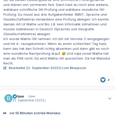
und stehen von vornherein fest. Dann hast du noch eine weitere,
wählbare schriftliche GK-Prüfung und wählbare mündliche GK-
Prüfung. Du musst aus drei Aufgabenfelder (MINT, Sprache und
Gesellschaftslehre) mindestens eine Prüfung ablegen. Ich konnte
damals mit LK Mathe und Bio z.B. kein Informatik mitnehmen und
musste stattdessen in Deutsch (Sprache) und Geografie
(Gesellschaftslehre) ablegen.
Ich würde Mathe-GK nehmen. Ich bin mit Vornote 2 reingegangen
und mit 4- rausgekommen. Wenn du einen schlechten Tag hast,
kann das hat den Schnitt richtig absenken und dann gibt es noch
eine mündliche Nachprüfung drauf.
Und naja soviel Mathe hat
😅
man als FIAE nicht. Da wird Mathe-GK ausreichen. Da hat Maniska
Recht.
Bearbeitet
22. September 2022
3 j
von Bluejazzer
2
Autor-Statistiken
bartum
User
22. September 2022
3 j
vor 55 Minuten schrieb Maniska: