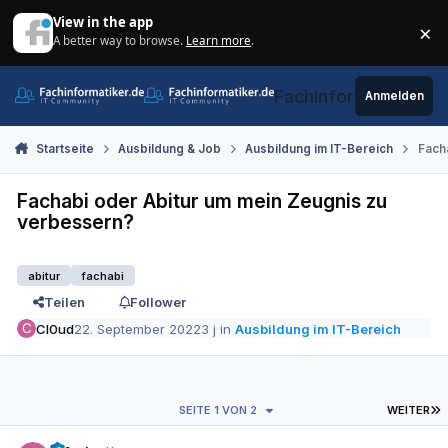
Zum Inhalt springen
View in the app
×
A better way to browse.
Learn more
.
Di
Fachinformatiker.de
Anmelden
Startseite
Ausbildung & Job
Ausbildung im IT-Bereich
Fach
Fachabi oder Abitur um mein Zeugnis zu
verbessern?
abitur
fachabi
Teilen
Follower
Cl0ud
22. September 2022
3 j
in
Ausbildung im IT-Bereich
L
SEITE 1 VON 2
WEITER
Autor-Statistiken