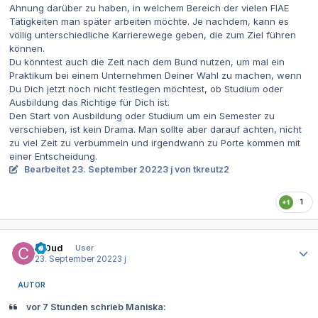
Ahnung darüber zu haben, in welchem Bereich der vielen FIAE
Tätigkeiten man später arbeiten möchte. Je nachdem, kann es
völlig unterschiedliche Karrierewege geben, die zum Ziel führen
können.
Du könntest auch die Zeit nach dem Bund nutzen, um mal ein
Praktikum bei einem Unternehmen Deiner Wahl zu machen, wenn
Du Dich jetzt noch nicht festlegen möchtest, ob Studium oder
Ausbildung das Richtige für Dich ist.
Den Start von Ausbildung oder Studium um ein Semester zu
verschieben, ist kein Drama. Man sollte aber darauf achten, nicht
zu viel Zeit zu verbummeln und irgendwann zu Porte kommen mit
einer Entscheidung.
Bearbeitet
23. September 2022
3 j
von tkreutz2
1
Autor-Statistiken
Cl0ud
User
23. September 2022
3 j
AUTOR
vor 7 Stunden schrieb Maniska: