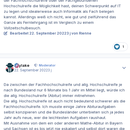
der Fachhochschulreife oder der Fachgebundenen
Hochschulreife die Möglichkeit hast, deinen Schwerpunkt auf IT
zu legen und idealerweise auch Informatik als Fach belegen
kannst. Allerdings weiß ich nicht, wie gut und zielführend das
Ganze als Fernlehrgang ist im Vergleich zu einem
Vollzeitschulbesuch.
Bearbeitet
22. September 2022
3 j
von Rienne
1
Autor-Statistiken
skylake
Moderator
22. September 2022
3 j
Da zwischen der Fachhochschulreife und allg. Hochschulreife je
nach Bundesland nur 6 Monate bis 1 Jahr im Mittel liegt, würde ich
die allg. Hochschulreife (Abitur) immer mitnehmen.
Die allg. Hochschulreife ist auch nicht bedeutend schwerer als die
Fachhochschulreife. Ich musste einige Jahre Abituraufgaben
selbst konzipieren und die Bundesländer unterbieten sich ja jedes
Jahr aufs neue, wer die leichtesten Aufgaben raushaut.
Mit Ausnahme von dem ein oder anderen Mathe-Abitur in Bayern
und Sachsen ist es bis jetzt nie eskaliert und selbst dort waren die