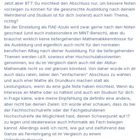
Jetzt aber BTT: Du möchtest den Abschluss nur, um bessere Noten
vorzeigen zu können für die gewünschte Ausbildung nach deinem
Wehrdienst und Studium ist für dich (vorerst) auch kein Thema,
richtig?
Bei der Einstellung als FIAE-Azubi wird zwar gerne nach den Noten
geschaut (und auch insbesondere im MINT-Bereich), aber du
brauchst wirklich keine tiefergehenden Mathematikkenntnisse für
die Ausbildung und eigentlich auch nicht für den normalen
beruflichen Alltag nach deiner Ausbildung. Für die tiefergehenden
Themen werden i.d.R. sowieso eher Hochschulabsolventen
genommen, wo du im Vergleich dann auch mit der Abitur-
Mathematik nicht so viel glänzen könntest. Von daher würde ich dir
auch dazu raten, lieber den "einfacheren" Abschluss zu wählen
und auch eher Mathe als Grundkurs machen statt als
Leistungskurs, wenn du eine gute Note haben möchtest. Wenn du
Interesse an Mathe oder so hättest und auch ein Studium für dich
in Frage käme, wäre meine Empfehlung da definitiv eine andere,
aber nicht bei deinen Zielen. Ich würde eher schauen, dass du bei
der Fachhochschulreife oder der Fachgebundenen
Hochschulreife die Möglichkeit hast, deinen Schwerpunkt auf IT
zu legen und idealerweise auch Informatik als Fach belegen
kannst. Allerdings weiß ich nicht, wie gut und zielführend das
Ganze als Fernlehrgang ist im Vergleich zu einem
Vollzeitschulbesuch.