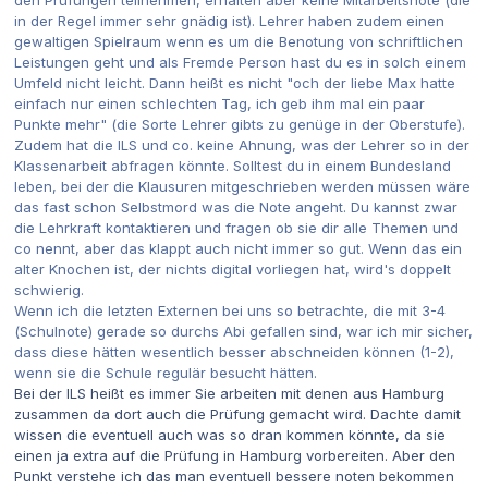
den Prüfungen teilnehmen, erhalten aber keine Mitarbeitsnote (die
in der Regel immer sehr gnädig ist). Lehrer haben zudem einen
gewaltigen Spielraum wenn es um die Benotung von schriftlichen
Leistungen geht und als Fremde Person hast du es in solch einem
Umfeld nicht leicht. Dann heißt es nicht "och der liebe Max hatte
einfach nur einen schlechten Tag, ich geb ihm mal ein paar
Punkte mehr" (die Sorte Lehrer gibts zu genüge in der Oberstufe).
Zudem hat die ILS und co. keine Ahnung, was der Lehrer so in der
Klassenarbeit abfragen könnte. Solltest du in einem Bundesland
leben, bei der die Klausuren mitgeschrieben werden müssen wäre
das fast schon Selbstmord was die Note angeht. Du kannst zwar
die Lehrkraft kontaktieren und fragen ob sie dir alle Themen und
co nennt, aber das klappt auch nicht immer so gut. Wenn das ein
alter Knochen ist, der nichts digital vorliegen hat, wird's doppelt
schwierig.
Wenn ich die letzten Externen bei uns so betrachte, die mit 3-4
(Schulnote) gerade so durchs Abi gefallen sind, war ich mir sicher,
dass diese hätten wesentlich besser abschneiden können (1-2),
wenn sie die Schule regulär besucht hätten.
Bei der ILS heißt es immer Sie arbeiten mit denen aus Hamburg
zusammen da dort auch die Prüfung gemacht wird. Dachte damit
wissen die eventuell auch was so dran kommen könnte, da sie
einen ja extra auf die Prüfung in Hamburg vorbereiten. Aber den
Punkt verstehe ich das man eventuell bessere noten bekommen