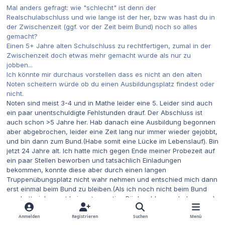
Mal anders gefragt: wie "schlecht" ist denn der
Realschulabschluss und wie lange ist der her, bzw was hast du in
der Zwischenzeit (ggf. vor der Zeit beim Bund) noch so alles
gemacht?
Einen 5+ Jahre alten Schulschluss zu rechtfertigen, zumal in der
Zwischenzeit doch etwas mehr gemacht wurde als nur zu
jobben...
Ich könnte mir durchaus vorstellen dass es nicht an den alten
Noten scheitern würde ob du einen Ausbildungsplatz findest oder
nicht.
Noten sind meist 3-4 und in Mathe leider eine 5. Leider sind auch
ein paar unentschuldigte Fehlstunden drauf. Der Abschluss ist
auch schon >5 Jahre her. Hab danach eine Ausbildung begonnen
aber abgebrochen, leider eine Zeit lang nur immer wieder gejobbt,
und bin dann zum Bund.(Habe somit eine Lücke im Lebenslauf). Bin
jetzt 24 Jahre alt. Ich hatte mich gegen Ende meiner Probezeit auf
ein paar Stellen beworben und tatsächlich Einladungen
bekommen, konnte diese aber durch einen langen
Truppenübungsplatz nicht wahr nehmen und entschied mich dann
erst einmal beim Bund zu bleiben.(Als ich noch nicht beim Bund
war hatte ich sonst keine -> negative Rückmeldungen bekommen)
vor 43 Minuten schrieb tkreutz2:
Anmelden
Registrieren
Suchen
Menü