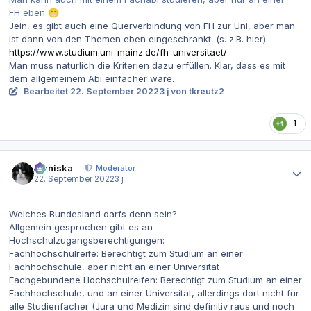
FH eben
😁
Jein, es gibt auch eine Querverbindung von FH zur Uni, aber man
ist dann von den Themen eben eingeschränkt. (s. z.B. hier)
https://www.studium.uni-mainz.de/fh-universitaet/
Man muss natürlich die Kriterien dazu erfüllen. Klar, dass es mit
dem allgemeinem Abi einfacher wäre.
Bearbeitet
22. September 2022
3 j
von tkreutz2
1
Autor-Statistiken
Maniska
Moderator
22. September 2022
3 j
Welches Bundesland darfs denn sein?
Allgemein gesprochen gibt es an
Hochschulzugangsberechtigungen:
Fachhochschulreife: Berechtigt zum Studium an einer
Fachhochschule, aber nicht an einer Universität
Fachgebundene Hochschulreifen: Berechtigt zum Studium an einer
Fachhochschule, und an einer Universität, allerdings dort nicht für
alle Studienfächer (Jura und Medizin sind definitiv raus und noch