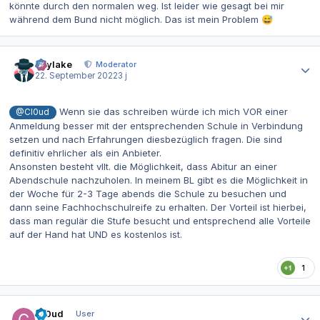
könnte durch den normalen weg. Ist leider wie gesagt bei mir
während dem Bund nicht möglich. Das ist mein Problem
😅
Autor-Statistiken
skylake
Moderator
22. September 2022
3 j
Wenn sie das schreiben würde ich mich VOR einer
@Cl0ud
Anmeldung besser mit der entsprechenden Schule in Verbindung
setzen und nach Erfahrungen diesbezüglich fragen. Die sind
definitiv ehrlicher als ein Anbieter.
Ansonsten besteht vllt. die Möglichkeit, dass Abitur an einer
Abendschule nachzuholen. In meinem BL gibt es die Möglichkeit in
der Woche für 2-3 Tage abends die Schule zu besuchen und
dann seine Fachhochschulreife zu erhalten. Der Vorteil ist hierbei,
dass man regulär die Stufe besucht und entsprechend alle Vorteile
auf der Hand hat UND es kostenlos ist.
1
Autor-Statistiken
Cl0ud
User