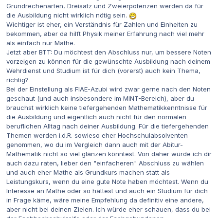
Grundrechenarten, Dreisatz und Zweierpotenzen werden da für
die Ausbildung nicht wirklich nötig sein.
Wichtiger ist eher, ein Verständnis für Zahlen und Einheiten zu
bekommen, aber da hilft Physik meiner Erfahrung nach viel mehr
als einfach nur Mathe.
Jetzt aber BTT: Du möchtest den Abschluss nur, um bessere Noten
vorzeigen zu können für die gewünschte Ausbildung nach deinem
Wehrdienst und Studium ist für dich (vorerst) auch kein Thema,
richtig?
Bei der Einstellung als FIAE-Azubi wird zwar gerne nach den Noten
geschaut (und auch insbesondere im MINT-Bereich), aber du
brauchst wirklich keine tiefergehenden Mathematikkenntnisse für
die Ausbildung und eigentlich auch nicht für den normalen
beruflichen Alltag nach deiner Ausbildung. Für die tiefergehenden
Themen werden i.d.R. sowieso eher Hochschulabsolventen
genommen, wo du im Vergleich dann auch mit der Abitur-
Mathematik nicht so viel glänzen könntest. Von daher würde ich dir
auch dazu raten, lieber den "einfacheren" Abschluss zu wählen
und auch eher Mathe als Grundkurs machen statt als
Leistungskurs, wenn du eine gute Note haben möchtest. Wenn du
Interesse an Mathe oder so hättest und auch ein Studium für dich
in Frage käme, wäre meine Empfehlung da definitiv eine andere,
aber nicht bei deinen Zielen. Ich würde eher schauen, dass du bei