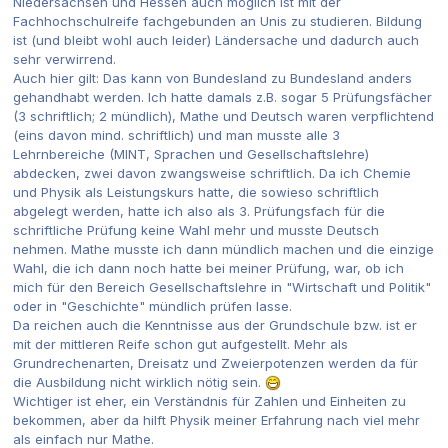
Niedersachsen und Hessen auch möglich ist mit der
Fachhochschulreife fachgebunden an Unis zu studieren. Bildung
ist (und bleibt wohl auch leider) Ländersache und dadurch auch
sehr verwirrend.
Auch hier gilt: Das kann von Bundesland zu Bundesland anders
gehandhabt werden. Ich hatte damals z.B. sogar 5 Prüfungsfächer
(3 schriftlich; 2 mündlich), Mathe und Deutsch waren verpflichtend
(eins davon mind. schriftlich) und man musste alle 3
Lehrnbereiche (MINT, Sprachen und Gesellschaftslehre)
abdecken, zwei davon zwangsweise schriftlich. Da ich Chemie
und Physik als Leistungskurs hatte, die sowieso schriftlich
abgelegt werden, hatte ich also als 3. Prüfungsfach für die
schriftliche Prüfung keine Wahl mehr und musste Deutsch
nehmen. Mathe musste ich dann mündlich machen und die einzige
Wahl, die ich dann noch hatte bei meiner Prüfung, war, ob ich
mich für den Bereich Gesellschaftslehre in "Wirtschaft und Politik"
oder in "Geschichte" mündlich prüfen lasse.
Da reichen auch die Kenntnisse aus der Grundschule bzw. ist er
mit der mittleren Reife schon gut aufgestellt. Mehr als
Grundrechenarten, Dreisatz und Zweierpotenzen werden da für
die Ausbildung nicht wirklich nötig sein.
Wichtiger ist eher, ein Verständnis für Zahlen und Einheiten zu
bekommen, aber da hilft Physik meiner Erfahrung nach viel mehr
als einfach nur Mathe.