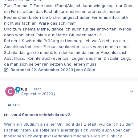
Zum Thema IT Fach beim (Fach)Abi, ich kann wie gesagt nur über
ein Fernstudium das Fachabitur nachholen und nach meinen
Recherchen bieten die bisher angeschauten Fernunis Informatik
nicht als fach an. Wäre das schlimm?
Und zum Thema Mathe, danke ich auch für die antworten, werde
dann wohl eher Fokus auf Mathe GK legen statt LK.
Bei der ILS wäre die Prüfung in Hamburg. Ich weiß nicht ob ein
Abschluss bei einer Fernuni schlechter ist als wenn man in einer
Schule das ganze macht. Ich denke mir da immer Abschluss ist
Abschluss. Könnte auch eventuell zeigen das man Disziplin zeigt,
da man sich selber ran setzen und lernen muss.
Bearbeitet
22. September 2022
3 j
von Cl0ud
Autor-Statistiken
Cl0ud
User
22. September 2022
3 j
AUTOR
vor 4 Stunden schrieb tkreutz2:
Wenn ein Studium an einer Uni nicht das Ziel ist, würde ich zu dem
Fachabi raten. Da sollte man allerdings sich vorab auch über den
möglichen Schwerpunkt Gedanken machen auch im Hinblick