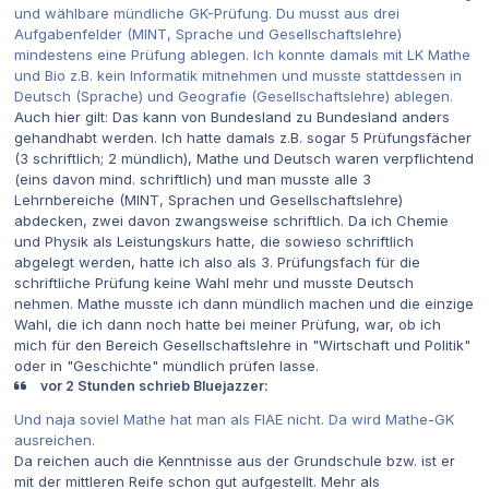
und wählbare mündliche GK-Prüfung. Du musst aus drei
Aufgabenfelder (MINT, Sprache und Gesellschaftslehre)
mindestens eine Prüfung ablegen. Ich konnte damals mit LK Mathe
und Bio z.B. kein Informatik mitnehmen und musste stattdessen in
Deutsch (Sprache) und Geografie (Gesellschaftslehre) ablegen.
Auch hier gilt: Das kann von Bundesland zu Bundesland anders
gehandhabt werden. Ich hatte damals z.B. sogar 5 Prüfungsfächer
(3 schriftlich; 2 mündlich), Mathe und Deutsch waren verpflichtend
(eins davon mind. schriftlich) und man musste alle 3
Lehrnbereiche (MINT, Sprachen und Gesellschaftslehre)
abdecken, zwei davon zwangsweise schriftlich. Da ich Chemie
und Physik als Leistungskurs hatte, die sowieso schriftlich
abgelegt werden, hatte ich also als 3. Prüfungsfach für die
schriftliche Prüfung keine Wahl mehr und musste Deutsch
nehmen. Mathe musste ich dann mündlich machen und die einzige
Wahl, die ich dann noch hatte bei meiner Prüfung, war, ob ich
mich für den Bereich Gesellschaftslehre in "Wirtschaft und Politik"
oder in "Geschichte" mündlich prüfen lasse.
vor 2 Stunden schrieb Bluejazzer:
Und naja soviel Mathe hat man als FIAE nicht. Da wird Mathe-GK
ausreichen.
Da reichen auch die Kenntnisse aus der Grundschule bzw. ist er
mit der mittleren Reife schon gut aufgestellt. Mehr als