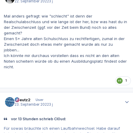
22. September 2022
3 j
Mal anders gefragt: wie "schlecht" ist denn der
Realschulabschluss und wie lange ist der her, bzw was hast du in
der Zwischenzeit (ggf. vor der Zeit beim Bund) noch so alles
gemacht?
Einen 5+ Jahre alten Schulschluss zu rechtfertigen, zumal in der
Zwischenzeit doch etwas mehr gemacht wurde als nur zu
jobben...
Ich könnte mir durchaus vorstellen dass es nicht an den alten
Noten scheitern würde ob du einen Ausbildungsplatz findest oder
nicht.
1
Autor-Statistiken
tkreutz2
User
23. September 2022
3 j
vor 13 Stunden schrieb Cl0ud:
Für sowas bräuchte ich einen Laufbahnwechsel. Habe darauf