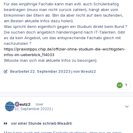
Für das einjährige Fachabi kann man evtl. auch Schülerbafög
beantragen (muss man nicht zurück zahlen), hängt aber vom
Einkommen der Eltern ab. (Bin da aber nicht auf dem laufenden,
am Besten aktuelle Infos dazu holen).
Was spricht denn eigentlich gegen ein Studium direkt beim Bund ?
Die suchen doch angeblich händeringend nach IT-Talenten. Gibt
es da kein Angebot, um das entsprechende Fachabi gleich mit
nachzuholen ?
https://praxistipps.chip.de/offizier-ohne-studium-die-wichtigsten-
infos-im-ueberblick_114033
(Müsste man sich mal aktuelle Infos zu besorgen).
Bearbeitet
22. September 2022
3 j
von tkreutz2
1
Autor-Statistiken
tkreutz2
User
22. September 2022
3 j
vor einer Stunde schrieb Meadril:
Man kann auch mit einem Fachabi studieren, aber nur an einer