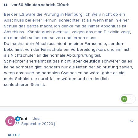
vor 50 Minuten schrieb Cl0ud:
Bei der ILS wäre die Prüfung in Hamburg. Ich weiß nicht ob ein
Abschluss bei einer Fernuni schlechter ist als wenn man in einer
Schule das ganze macht. Ich denke mir da immer Abschluss ist
Abschluss. Könnte auch eventuell zeigen das man Disziplin zeigt,
da man sich selber ran setzen und lernen muss.
Du machst dein Abschluss nicht an einer Fernschule, sondern
bekommst von der Fernschule ein Vorbereitungskurs und nimmst
als Nichtschüler an die normale Abiturprüfung teil.
Schlechter anerkannt ist das nicht, aber
deutlich
schwerer da es
keine Vornoten gibt, sondern nur die Noten der Abiprüfung zählen,
wenn das auch an normalen Gymnasien so wäre, gäbe es viel
mehr Schüler die durchfallen würden und ein deutlich
schlechteren Schnitt.
1
Autor-Statistiken
Cl0ud
User
22. September 2022
3 j
AUTOR