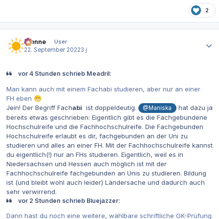
2
Autor-Statistiken
Rienne
User
22. September 2022
3 j
vor 4 Stunden schrieb Meadril:
Man kann auch mit einem Fachabi studieren, aber nur an einer
FH eben
😁
Jein! Der Begriff Fach
abi
ist doppeldeutig.
hat dazu ja
@Maniska
bereits etwas geschrieben: Eigentlich gibt es die Fachgebundene
Hochschulreife und die Fachhochschulreife. Die Fachgebunden
Hochschulreife erlaubt es dir, fachgebunden an der Uni zu
studieren und alles an einer FH. Mit der Fachhochschulreife kannst
du eigentlich(!) nur an FHs studieren. Eigentlich, weil es in
Niedersachsen und Hessen auch möglich ist mit der
Fachhochschulreife fachgebunden an Unis zu studieren. Bildung
ist (und bleibt wohl auch leider) Ländersache und dadurch auch
sehr verwirrend.
vor 2 Stunden schrieb Bluejazzer:
Dann hast du noch eine weitere, wählbare schriftliche GK-Prüfung