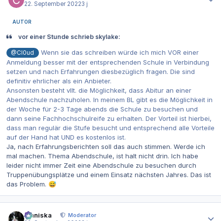
22. September 2022
3 j
AUTOR
vor einer Stunde schrieb skylake:
Wenn sie das schreiben würde ich mich VOR einer
@Cl0ud
Anmeldung besser mit der entsprechenden Schule in Verbindung
setzen und nach Erfahrungen diesbezüglich fragen. Die sind
definitiv ehrlicher als ein Anbieter.
Ansonsten besteht vllt. die Möglichkeit, dass Abitur an einer
Abendschule nachzuholen. In meinem BL gibt es die Möglichkeit in
der Woche für 2-3 Tage abends die Schule zu besuchen und
dann seine Fachhochschulreife zu erhalten. Der Vorteil ist hierbei,
dass man regulär die Stufe besucht und entsprechend alle Vorteile
auf der Hand hat UND es kostenlos ist.
Ja, nach Erfahrungsberichten soll das auch stimmen. Werde ich
mal machen. Thema Abendschule, ist halt nicht drin. Ich habe
leider nicht immer Zeit eine Abendschule zu besuchen durch
Truppenübungsplätze und einem Einsatz nächsten Jahres. Das ist
das Problem.
😅
Autor-Statistiken
Maniska
Moderator