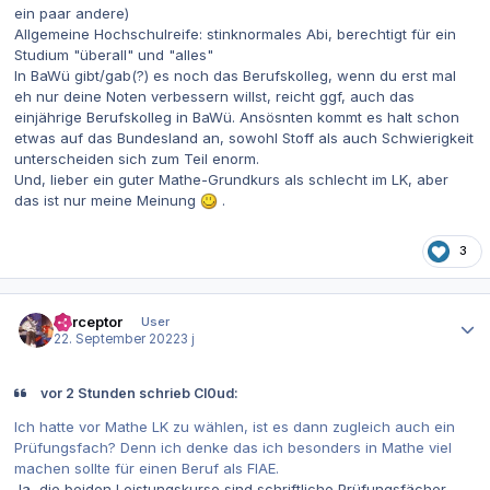
ein paar andere)
Allgemeine Hochschulreife: stinknormales Abi, berechtigt für ein
Studium "überall" und "alles"
In BaWü gibt/gab(?) es noch das Berufskolleg, wenn du erst mal
eh nur deine Noten verbessern willst, reicht ggf, auch das
einjährige Berufskolleg in BaWü. Ansösnten kommt es halt schon
etwas auf das Bundesland an, sowohl Stoff als auch Schwierigkeit
unterscheiden sich zum Teil enorm.
Und, lieber ein guter Mathe-Grundkurs als schlecht im LK, aber
das ist nur meine Meinung
.
3
Autor-Statistiken
Perceptor
User
22. September 2022
3 j
vor 2 Stunden schrieb Cl0ud:
Ich hatte vor Mathe LK zu wählen, ist es dann zugleich auch ein
Prüfungsfach? Denn ich denke das ich besonders in Mathe viel
machen sollte für einen Beruf als FIAE.
Ja, die beiden Leistungskurse sind schriftliche Prüfungsfächer