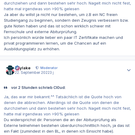
durchziehen und dann bestehen sehr hoch. Nagelt mich nicht fest,
hatte mal irgendwas von >90% gelesen
Ja aber du willst ja nicht nur bestehen, um z.B ein NC freien
Studiengang zu beginnen, sondern dein Zeugnis verbessern bzw.
gute Noten haben und das ist schon wirklich schwer mit
Fernschule und externe Abiturprüfung.
Ich persönlich würde lieber ein paar IT Zertifikate machen und
privat programmieren lernen, um die Chancen auf ein
Ausbildungsplatz zu erhöhen.
Autor-Statistiken
skylake
Moderator
22. September 2022
3 j
vor 2 Stunden schrieb Cl0ud:
Ja, das war mir bekannt.^^ Tatsächlich ist die Quote hoch von
denen die abbrechen. Allerdings ist die Quote von denen die
durchziehen und dann bestehen sehr hoch. Nagelt mich nicht fest,
hatte mal irgendwas von >90% gelesen
Du widersprichst dir. Personen die an der Abiturprüfung als
Externe teilnehmen bestehen überdurchschnittlich hoch, ja das ist
ein Fakt (zumindest in den BL, in denen ich Einsicht habe).