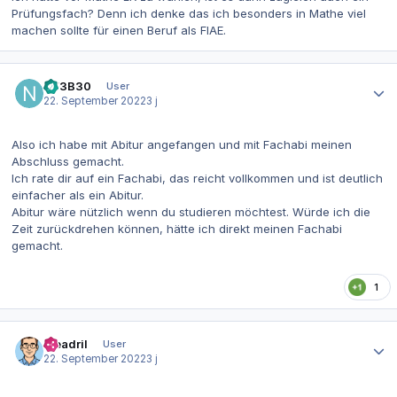
Prüfungsfach? Denn ich denke das ich besonders in Mathe viel
machen sollte für einen Beruf als FIAE.
Autor-Statistiken
N53B30
User
22. September 2022
3 j
Also ich habe mit Abitur angefangen und mit Fachabi meinen
Abschluss gemacht.
Ich rate dir auf ein Fachabi, das reicht vollkommen und ist deutlich
einfacher als ein Abitur.
Abitur wäre nützlich wenn du studieren möchtest. Würde ich die
Zeit zurückdrehen können, hätte ich direkt meinen Fachabi
gemacht.
1
Autor-Statistiken
Meadril
User
22. September 2022
3 j