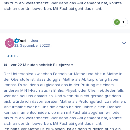
bis zum Abi weitermacht. Wer dann das Abi gemacht hat, konnte
sich an der Uni bewerben. Mit Fachabi geht das nicht.
1
Autor-Statistiken
Cl0ud
User
22. September 2022
3 j
AUTOR
vor 22 Minuten schrieb Bluejazzer:
Der Unterschied zwischen Fachabitur-Mathe und Abitur-Mathe in
der Oberstufe ist, dass du ggfs. Mathe als Abiturprüfung haben
kannst. Es sei denn du gleichst das in der Prüfung mit einem
anderen MINT-Fach aus (z.B. Bio, Physik oder Chemie). Jedenfalls
war das bei uns damals so. Und wenn du nicht gerade gut darin
bist, würde ich davon abraten Mathe als Prüfungsfach zu nehmen.
Abiturmathe war bei uns die ersten beiden Jahre gleich. Danach
konnte man entscheiden, ob man mit Fachabi abgehen will oder
bis zum Abi weitermacht. Wer dann das Abi gemacht hat, konnte
sich an der Uni bewerben. Mit Fachabi geht das nicht.
Ich hatte vor Mathe LK zu wählen, ist es dann zugleich auch ein