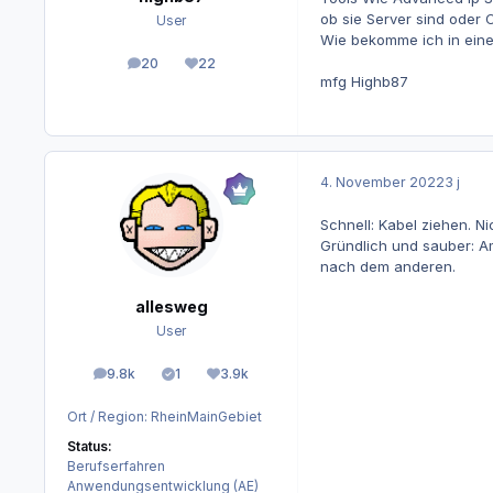
ob sie Server sind oder 
User
Wie bekomme ich in eine
20
22
Beiträge
Reputation
mfg Highb87
4. November 2022
3 j
Schnell: Kabel ziehen. N
Gründlich und sauber: 
nach dem anderen.
allesweg
User
9.8k
1
3.9k
Beiträge
Lösungen
Reputation
Ort / Region:
RheinMainGebiet
Status:
Berufserfahren
Anwendungsentwicklung (AE)