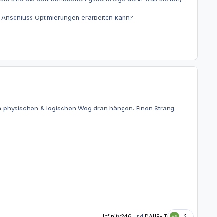
m Anschluss Optimierungen erarbeiten kann?
 physischen & logischen Weg dran hängen. Einen Strang
Infinity246
und
DAUF-IT
2