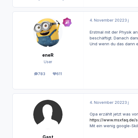
4. November 2022
3 j
Erstmal mit der Physik a
beschäftigt. Danach dan
Und wenn du das dann er
eneR
User
783
611
Beiträge
Reputation
4. November 2022
3 j
Opa erzählt jetzt was vom
https://www.msxfaq.de/s
Mit ein wenig google-Ski
Gast