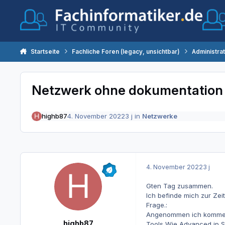
Zum Inhalt springen
Startseite
Fachliche Foren (legacy, unsichtbar)
Administra
Netzwerk ohne dokumentation
highb87
4. November 2022
3 j
in
Netzwerke
4. November 2022
3 j
Gten Tag zusammen.
Ich befinde mich zur Zei
Frage.:
Angenommen ich komme in
highb87
Tools Wie Advanced ip S