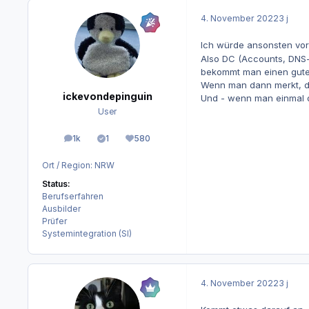
4. November 2022
3 j
Ich würde ansonsten vo
Also DC (Accounts, DNS-e
bekommt man einen guten
Wenn man dann merkt, da
ickevondepinguin
Und - wenn man einmal d
User
1k
1
580
Beiträge
Lösungen
Reputation
Ort / Region:
NRW
Status:
Berufserfahren
Ausbilder
Prüfer
Systemintegration (SI)
4. November 2022
3 j