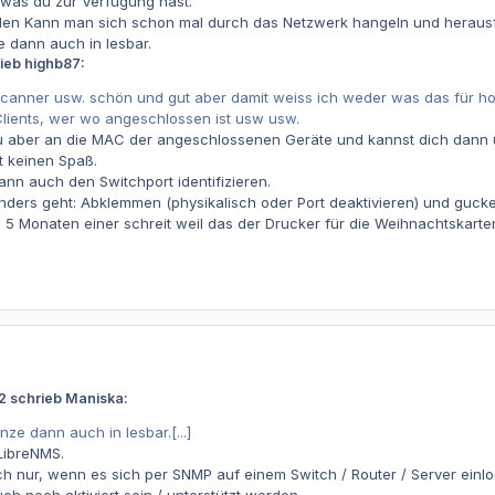
was du zur Verfügung hast.
en Kann man sich schon mal durch das Netzwerk hangeln und herausfi
 dann auch in lesbar.
ieb highb87:
canner usw. schön und gut aber damit weiss ich weder was das für ho
Clients, wer wo angeschlossen ist usw usw.
u aber an die MAC der angeschlossenen Geräte und kannst dich dann
t keinen Spaß.
nn auch den Switchport identifizieren.
nders geht: Abklemmen (physikalisch oder Port deaktivieren) und guck
in 5 Monaten einer schreit weil das der Drucker für die Weihnachtskarte
2 schrieb Maniska:
nze dann auch in lesbar.[...]
LibreNMS.
uch nur, wenn es sich per SNMP auf einem Switch / Router / Server ei