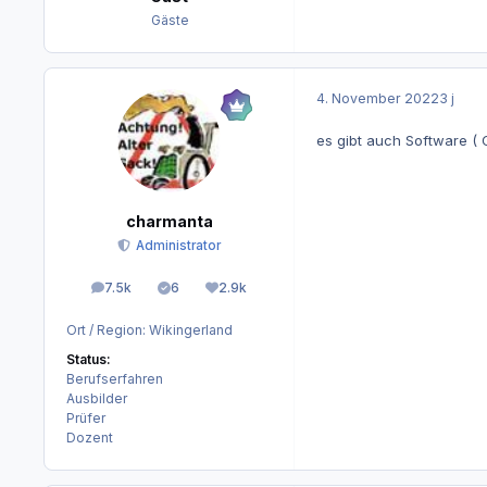
Gäste
4. November 2022
3 j
es gibt auch Software (
charmanta
Administrator
7.5k
6
2.9k
Beiträge
Lösungen
Reputation
Ort / Region:
Wikingerland
Status:
Berufserfahren
Ausbilder
Prüfer
Dozent