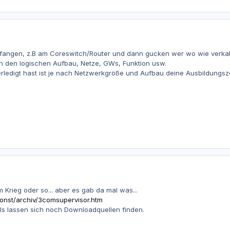
nfangen, z.B am Coreswitch/Router und dann gucken wer wo wie verkabel
n den logischen Aufbau, Netze, GWs, Funktion usw.
ledigt hast ist je nach Netzwerkgröße und Aufbau deine Ausbildungsz
 Krieg oder so... aber es gab da mal was...
onst/archiv/3comsupervisor.htm
lls lassen sich noch Downloadquellen finden.