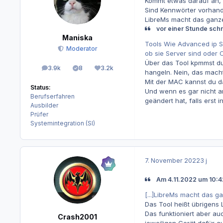
Kommt etwas darauf an, 
Sind Kennwörter vorhand
LibreMs macht das ganze
vor einer Stunde schr
Maniska
Tools Wie Advanced ip S
Moderator
ob sie Server sind oder 
Über das Tool kpmmst d
3.9k
8
3.2k
Beiträge
Lösungen
Reputation
hangeln. Nein, das mach
Mit der MAC kannst du da
Status:
Und wenn es gar nicht a
Berufserfahren
geändert hat, falls erst 
Ausbilder
Prüfer
Systemintegration (SI)
7. November 2022
3 j
Am 4.11.2022 um 10:4
[...]LibreMs macht das ga
Das Tool heißt übrigens 
Das funktioniert aber a
Crash2001