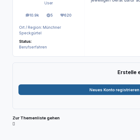
jeweiligen Gerät dafür au
User
10.9k
5
620
Beiträge
Lösungen
Reputation
Ort / Region:
Münchner
Speckgürtel
Status:
Berufserfahren
Erstelle
Neues Konto registrieren
Zur Themenliste gehen