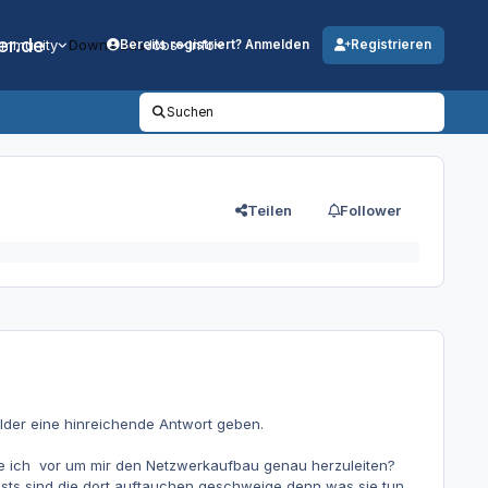
er.de
mmunity
Downloads
Jobs
Info
Bereits registriert? Anmelden
Registrieren
Suchen
Teilen
Follower
ilder eine hinreichende Antwort geben.
e ich vor um mir den Netzwerkaufbau genau herzuleiten?
sts sind die dort auftauchen geschweige denn was sie tun,