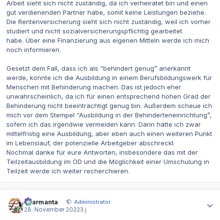
Arbeit sieht sich nicht zuständig, da ich verheiratet bin und einen
gut verdienenden Partner habe, somit keine Leistungen beziehe.
Die Rentenversicherung sieht sich nicht zuständig, weil ich vorher
studiert und nicht sozialversicherungspflichtig gearbeitet
habe. Über eine Finanzierung aus eigenen Mitteln werde ich mich
noch informieren.
Gesetzt dem Fall, dass ich als “behindert genug” anerkannt
werde, könnte ich die Ausbildung in einem Berufsbildungswerk für
Menschen mit Behinderung machen. Das ist jedoch eher
unwahrscheinlich, da ich für einen entsprechend hohen Grad der
Behinderung nicht beeinträchtigt genug bin. Außerdem scheue ich
mich vor dem Stempel “Ausbildung in der Behinderteneinrichtung”,
sofern ich das irgendwie vermeiden kann. Dann hätte ich zwar
mittelfristig eine Ausbildung, aber eben auch einen weiteren Punkt
im Lebenslauf, der potenzielle Arbeitgeber abschreckt
Nochmal danke für eure Antworten, insbesondere das mit der
Teilzeitausbildung im ÖD und die Möglichkeit einer Umschulung in
Teilzeit werde ich weiter recherchieren.
Autor-Statistiken
charmanta
Administrator
28. November 2022
3 j