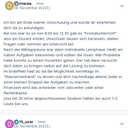
DerHeide
User
28. November 2022
3 j
Ich bin am Ende meiner Umschulung und würde dir empfehlen
dich da zu erkundigen.
Bei uns war es so von 8.00 bis 12.30 gab es "Frontalunterricht"
also ein Dozent erklärt, Umschüler lassen sich berieseln, stellen
Fragen oder nehmen am Unterricht teil.
Nach der Mittagspause war dann individuelle Lernphase. Heißt wir
haben Aufgaben bekommen und sollten die lösen. Wer Probleme
hatte konnte zu einem Dozenten gehen. Der hat dann versucht
dich dahin zu bringen selbst auf die Lösung zu kommen.
Im Endeffekt hast du da die Möglichkeit vormittags im
"Klassenverband" zu lernen und dich nachmittags alleine (oder in
einer kleinen Gruppe) die Aufgaben zu machen.
Finanziert wird das entweder vom Jobcenter oder einer
Rentenkasse.
Und mit 30 ohne abgeschlossenes Studium hatten wir auch 1-2
Leute bei uns.
Autor-Statistiken
0815_user
User
28. November 2022
3 j