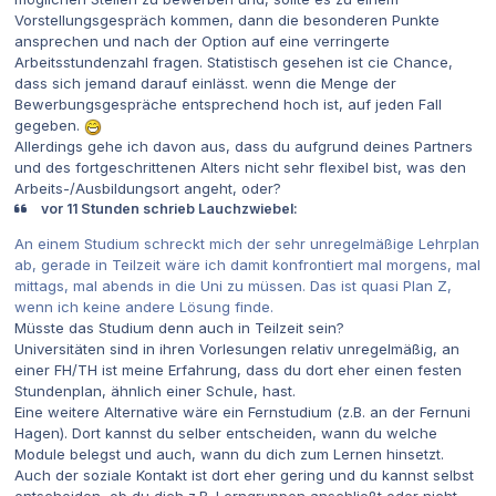
Vorstellungsgespräch kommen, dann die besonderen Punkte
ansprechen und nach der Option auf eine verringerte
Arbeitsstundenzahl fragen. Statistisch gesehen ist cie Chance,
dass sich jemand darauf einlässt. wenn die Menge der
Bewerbungsgespräche entsprechend hoch ist, auf jeden Fall
gegeben.
Allerdings gehe ich davon aus, dass du aufgrund deines Partners
und des fortgeschrittenen Alters nicht sehr flexibel bist, was den
Arbeits-/Ausbildungsort angeht, oder?
vor 11 Stunden schrieb Lauchzwiebel:
An einem Studium schreckt mich der sehr unregelmäßige Lehrplan
ab, gerade in Teilzeit wäre ich damit konfrontiert mal morgens, mal
mittags, mal abends in die Uni zu müssen. Das ist quasi Plan Z,
wenn ich keine andere Lösung finde.
Müsste das Studium denn auch in Teilzeit sein?
Universitäten sind in ihren Vorlesungen relativ unregelmäßig, an
einer FH/TH ist meine Erfahrung, dass du dort eher einen festen
Stundenplan, ähnlich einer Schule, hast.
Eine weitere Alternative wäre ein Fernstudium (z.B. an der Fernuni
Hagen). Dort kannst du selber entscheiden, wann du welche
Module belegst und auch, wann du dich zum Lernen hinsetzt.
Auch der soziale Kontakt ist dort eher gering und du kannst selbst
entscheiden, ob du dich z.B. Lerngruppen anschließt oder nicht.