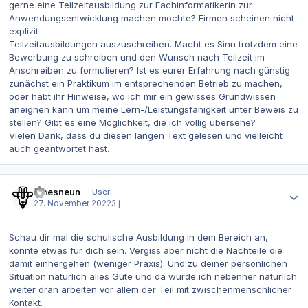
gerne eine Teilzeitausbildung zur Fachinformatikerin zur
Anwendungsentwicklung machen möchte? Firmen scheinen nicht
explizit
Teilzeitausbildungen auszuschreiben. Macht es Sinn trotzdem eine
Bewerbung zu schreiben und den Wunsch nach Teilzeit im
Anschreiben zu formulieren? Ist es eurer Erfahrung nach günstig
zunächst ein Praktikum im entsprechenden Betrieb zu machen,
oder habt ihr Hinweise, wo ich mir ein gewisses Grundwissen
aneignen kann um meine Lern-/Leistungsfähigkeit unter Beweis zu
stellen? Gibt es eine Möglichkeit, die ich völlig übersehe?
Vielen Dank, dass du diesen langen Text gelesen und vielleicht
auch geantwortet hast.
Autor-Statistiken
Emesneun
User
27. November 2022
3 j
Schau dir mal die schulische Ausbildung in dem Bereich an,
könnte etwas für dich sein. Vergiss aber nicht die Nachteile die
damit einhergehen (weniger Praxis). Und zu deiner persönlichen
Situation natürlich alles Gute und da würde ich nebenher natürlich
weiter dran arbeiten vor allem der Teil mit zwischenmenschlicher
Kontakt.