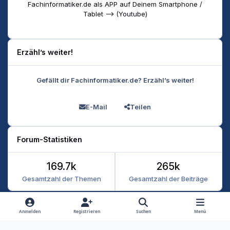
Fachinformatiker.de als APP auf Deinem Smartphone /
Tablet --> (Youtube)
Erzähl’s weiter!
Gefällt dir Fachinformatiker.de? Erzähl’s weiter!
E-Mail
Teilen
Forum-Statistiken
169.7k
265k
Gesamtzahl der Themen
Gesamtzahl der Beiträge
Heller Modus
Dunkler Modus
Systemeinstellung
Anmelden
Registrieren
Suchen
Menü
Datenschutz
Kontakt
Cookies
RSS