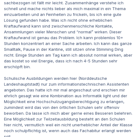
sachbezogen ist fällt mir leicht. Zusammenhänge verstehe ich
schnell und mache nichts lieber als mich maximal in ein Thema
einzuarbeiten und an Feinheiten zu frickeln, bis ich eine gute
Lösung gefunden habe. Was ich nicht ohne erheblichen
Kraftaufwand kann sind zwischenmenschliche Kontakte,
Ansammlungen vieler Menschen und “normal” wirken. Dieser
Kraftaufwand ist genau das Problem. Ich kann problemlos 10+
Stunden konzentriert an einer Sache arbeiten. Ich kann das ganze
Smalltalk, Pause in der Kantine, still sitzen ohne Stimming Ding
nicht. Einige Stunden am Tag kann ich absolut normal wirken, aber
das kostet so viel Energie, dass ich nach 4-5 Stunden sehr
erschöpft bin.
Schulische Ausbildungen werden hier (Norddeutsche
Landeshauptstadt) nur zum informationstechnischen Assistenten
angeboten. Das hatte ich mir mal angeschaut und erschien mir
ehrlich gesagt wie eine Kombination aus Informatik light und der
Möglichkeit eine Hochschulzugangsberechtigung zu erlangen,
zumindest wird das von den örtlichen Schulen sehr offensiv
beworben. Da lasse ich mich aber gerne eines Besseren belehren.
Eine Möglichkeit zur Teilzeitausbildung besteht an den Schulen
hier nicht, vermutlich weil ein nicht unerheblicher Anteil der Klasse
noch schulpflichtig ist, wenn auch das Fachabitur erlangt werden
soll