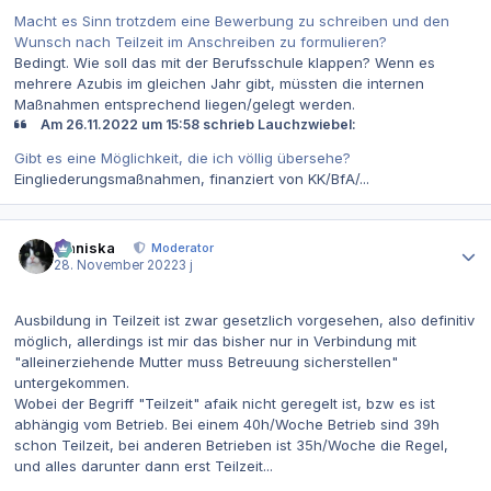
Macht es Sinn trotzdem eine Bewerbung zu schreiben und den
Wunsch nach Teilzeit im Anschreiben zu formulieren?
Bedingt. Wie soll das mit der Berufsschule klappen? Wenn es
mehrere Azubis im gleichen Jahr gibt, müssten die internen
Maßnahmen entsprechend liegen/gelegt werden.
Am 26.11.2022 um 15:58 schrieb Lauchzwiebel:
Gibt es eine Möglichkeit, die ich völlig übersehe?
Eingliederungsmaßnahmen, finanziert von KK/BfA/...
Autor-Statistiken
Maniska
Moderator
28. November 2022
3 j
Ausbildung in Teilzeit ist zwar gesetzlich vorgesehen, also definitiv
möglich, allerdings ist mir das bisher nur in Verbindung mit
"alleinerziehende Mutter muss Betreuung sicherstellen"
untergekommen.
Wobei der Begriff "Teilzeit" afaik nicht geregelt ist, bzw es ist
abhängig vom Betrieb. Bei einem 40h/Woche Betrieb sind 39h
schon Teilzeit, bei anderen Betrieben ist 35h/Woche die Regel,
und alles darunter dann erst Teilzeit...