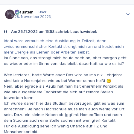
Autor-Statistiken
Graustein
User
28. November 2022
3 j
Am 26.11.2022 um 15:58 schrieb Lauchzwiebel:
Ideal wäre vermutlich eine Ausbildung in Teilzeit, denn
zwischenmenschlicher Kontakt strengt mich an und kostet mich
mehr Energie als Lernen oder Arbeiten selbst.
Im Sinne von, das strengt mich heute noch an, aber morgen geht
es wieder oder im Sinne von: das bleibt dauerhaft so wie es ist?
Wen letzteres, harte Worte aber: Das wird so imo nix. Lehrjahre
sind keine Herrenjahre wie es bei Werner schon heißt
Nein, aber egrade als Azubi hat man halt eher/mehr Kontakt als
wie als ausgebildete Fachkraft die sich auf remote Stellen
bewerben kann
Ich würde daher hier das Studium bevorzugen, gibt es was zum
anrechnen? Je nach Hochschule muss man auch wenig vor Ort
sein, Dazu ein kleiner Nebenjob (ggf mit Homeoffice) und nach
dem Studium auch eine Stelle suchen mit wenig(er) Kontakt.
Für die Ausbildung sehe ich wenig Chance auf TZ und
Menschenkontakt.