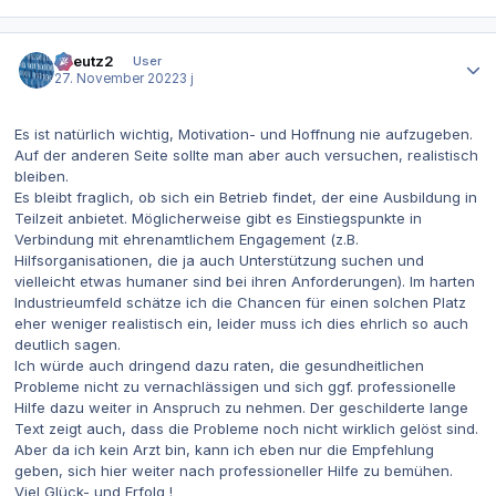
Autor-Statistiken
tkreutz2
User
27. November 2022
3 j
Es ist natürlich wichtig, Motivation- und Hoffnung nie aufzugeben.
Auf der anderen Seite sollte man aber auch versuchen, realistisch
bleiben.
Es bleibt fraglich, ob sich ein Betrieb findet, der eine Ausbildung in
Teilzeit anbietet. Möglicherweise gibt es Einstiegspunkte in
Verbindung mit ehrenamtlichem Engagement (z.B.
Hilfsorganisationen, die ja auch Unterstützung suchen und
vielleicht etwas humaner sind bei ihren Anforderungen). Im harten
Industrieumfeld schätze ich die Chancen für einen solchen Platz
eher weniger realistisch ein, leider muss ich dies ehrlich so auch
deutlich sagen.
Ich würde auch dringend dazu raten, die gesundheitlichen
Probleme nicht zu vernachlässigen und sich ggf. professionelle
Hilfe dazu weiter in Anspruch zu nehmen. Der geschilderte lange
Text zeigt auch, dass die Probleme noch nicht wirklich gelöst sind.
Aber da ich kein Arzt bin, kann ich eben nur die Empfehlung
geben, sich hier weiter nach professioneller Hilfe zu bemühen.
Viel Glück- und Erfolg !