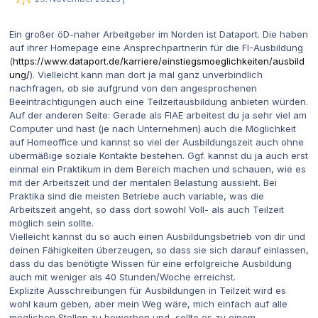
Ein großer öD-naher Arbeitgeber im Norden ist Dataport. Die haben
auf ihrer Homepage eine Ansprechpartnerin für die FI-Ausbildung
(
https://www.dataport.de/karriere/einstiegsmoeglichkeiten/ausbild
ung/
). Vielleicht kann man dort ja mal ganz unverbindlich
nachfragen, ob sie aufgrund von den angesprochenen
Beeinträchtigungen auch eine Teilzeitausbildung anbieten würden.
Auf der anderen Seite: Gerade als FIAE arbeitest du ja sehr viel am
Computer und hast (je nach Unternehmen) auch die Möglichkeit
auf Homeoffice und kannst so viel der Ausbildungszeit auch ohne
übermäßige soziale Kontakte bestehen. Ggf. kannst du ja auch erst
einmal ein Praktikum in dem Bereich machen und schauen, wie es
mit der Arbeitszeit und der mentalen Belastung aussieht. Bei
Praktika sind die meisten Betriebe auch variable, was die
Arbeitszeit angeht, so dass dort sowohl Voll- als auch Teilzeit
möglich sein sollte.
Vielleicht kannst du so auch einen Ausbildungsbetrieb von dir und
deinen Fähigkeiten überzeugen, so dass sie sich darauf einlassen,
dass du das benötigte Wissen für eine erfolgreiche Ausbildung
auch mit weniger als 40 Stunden/Woche erreichst.
Explizite Ausschreibungen für Ausbildungen in Teilzeit wird es
wohl kaum geben, aber mein Weg wäre, mich einfach auf alle
möglichen Stellen zu bewerben und, sollte es zu einem