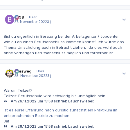
Autor-Statistiken
be98
User
27. November 2022
3 j
Bist du eigentlich in Beratung bei der Arbeitsgentur / Jobcenter
wie du an einen Berufsabschluss kommen kannst? Ich würde das
Thema Umschulung auch in Betracht ziehen, da dies wohl auch
ohne vorherigen Berufsabschluss möglich und förderbar ist.
Autor-Statistiken
allesweg
User
28. November 2022
3 j
Warum Teilzeit?
Teilzeit-Berufsschule wird schwierig bis unmöglich sein.
Am 26.11.2022 um 15:58 schrieb Lauchzwiebel:
Ist es eurer Erfahrung nach günstig zunächst ein Praktikum im
entsprechenden Betrieb zu machen
Ja!
Am 26.11.2022 um 15:58 schrieb Lauchzwiebel: