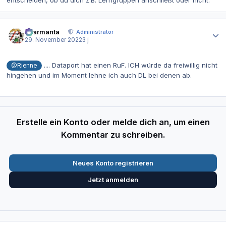
Autor-Statistiken
charmanta
Administrator
29. November 2022
3 j
.... Dataport hat einen RuF. ICH würde da freiwillig nicht
@Rienne
hingehen und im Moment lehne ich auch DL bei denen ab.
Erstelle ein Konto oder melde dich an, um einen
Kommentar zu schreiben.
Neues Konto registrieren
Jetzt anmelden