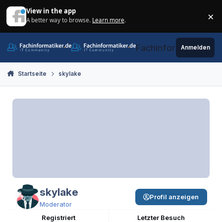
Zum Inhalt springen
View in the app
×
A better way to browse.
Learn more
.
Di
Fachinformatiker.de
Anmelden
Startseite
skylake
skylake
Profil anzeigen
Moderator
Registriert
Letzter Besuch