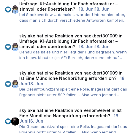
Umfrage: KI-Ausbildung für Fachinformatiker –
sinnvoll oder übertrieben?
18. Juni
18. Jun
bei Stackoverflow ... damals ... war der Unterschied aber,
dass man sich durch verschiedene Antworten kämpfen
musste und die Codesnippets teilweise einfach nicht
durch reines copy & paste funktioniert haben. Man
skylake
hat eine Reaktion von
hackbert301009
in
musste sich also gezwungenermaßen damit
Umfrage: KI-Ausbildung für Fachinformatiker –
außeinandersetzen.
sinnvoll oder übertrieben?
18. Juni
18. Jun
Heute, bei LLM kopiert man den Code rüber und wenn
Genau das ist es und hier liegt der Hund begraben. Wenn
eine Fehlermeldung fliegt, lässt man diese auch von dem
ich bspw. KI nutze (im AE) Bereich, dann sehe ich auf
LLM überprüfen, korrigieren und (wenn Agents aktiv sind)
einen Blick ob der Code Sicherheitslücken hat oder
automatisiert alles zusammenbauen. Man abstrahiert die
anderweitig einfach schlecht ist (Verletzung von
technische Ebene teilweise extrem. Das ist gerade für
skylake
hat eine Reaktion von
hackbert301009
in
Designprinzipien usw.). Ein Anfänger hingegen hat davon
den beiden Themengebiete Verständnis und Security
Ist Eine Mündliche Nachprüfung erforderlich?
18.
keine Ahnung und übernimmt den Code 1:1, da er ja evtl.
fatal.
Juni
18. Jun
den richtigen Output liefert.
Security im Produktivbetrieb, Verständnis für die IHK
Die Gesamtpunktzahl spielt eine Rolle. Insgesamt darf das
In meinen Klassen sehe ich es auch immer häufiger wie
Prüfung.
Ergebnis nicht unter 50P fallen.... Also wenn jemand
von Anfang an LLM Anfragen für alles verwendet wird
Man könnte natürlich argumentieren, dass wenn
immer 50P geschrieben hat und einmal 45 ist er
aber die Grundlagen einfach nicht da sind und das ist
LLM/KI/AI irgendwann so ausgereift wäre, dass diese
durchgefallen obwohl er rechnerisch nur eine 5 hat.
tödlich.
skylake
hat eine Reaktion von
VenomVelvet
in
Ist
keine Fehler mehr macht, man auch kein Verständnis
Eine Mündliche Nachprüfung erforderlich?
16.
mehr bräuchte. Aber alleine die stumpfe Tatsache, dass
Vibe Coding schön und gut (ich liebe es mittlerweile
Juni
16. Jun
die Azubis nach 3 Jahren vor einem Blatt Papier sitzen
auch) aber ich nutze es nur dort, wo ich sehr firm bin.
Die Gesamtpunktzahl spielt eine Rolle. Insgesamt darf das
und Code dort niederschreiben müssen führt der Ansatz
Ergebnis nicht unter 50P fallen.... Also wenn jemand
dazu, dass diese dann auf die Nase fallen. Für die IHK