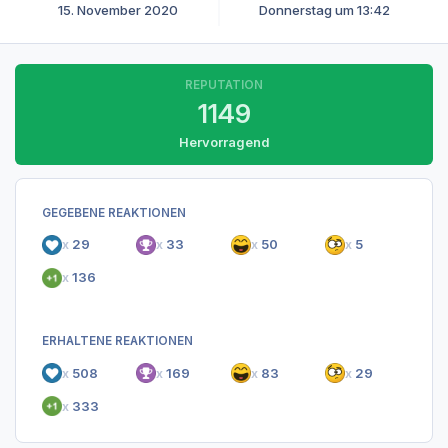
15. November 2020
Donnerstag um 13:42
REPUTATION
1149
Hervorragend
GEGEBENE REAKTIONEN
x
29
x
33
x
50
x
5
x
136
ERHALTENE REAKTIONEN
x
508
x
169
x
83
x
29
x
333