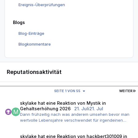
Ereignis-Überprüfungen
Blogs
Blog-Einträge
Blogkommentare
Reputationsaktivität
L
SEITE 1 VON 55
WEITER
skylake
hat eine Reaktion von
Mystik
in
Gehaltserhöhung 2026
21. Juli
21. Jul
Dann frühzeitig nach was anderem umsehen bevor man
wertvolle Lebensjahre verschwendet für irgendeinen
AG....
skylake
hat eine Reaktion von
hackbert301009
in