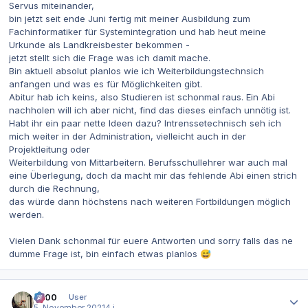
Servus miteinander,
bin jetzt seit ende Juni fertig mit meiner Ausbildung zum
Fachinformatiker für Systemintegration und hab heut meine
Urkunde als Landkreisbester bekommen -
jetzt stellt sich die Frage was ich damit mache.
Bin aktuell absolut planlos wie ich Weiterbildungstechnsich
anfangen und was es für Möglichkeiten gibt.
Abitur hab ich keins, also Studieren ist schonmal raus. Ein Abi
nachholen will ich aber nicht, find das dieses einfach unnötig ist.
Habt ihr ein paar nette Ideen dazu? Intrenssetechnisch seh ich
mich weiter in der Administration, vielleicht auch in der
Projektleitung oder
Weiterbildung von Mittarbeitern. Berufsschullehrer war auch mal
eine Überlegung, doch da macht mir das fehlende Abi einen strich
durch die Rechnung,
das würde dann höchstens nach weiteren Fortbildungen möglich
werden.
Vielen Dank schonmal für euere Antworten und sorry falls das ne
dumme Frage ist, bin einfach etwas planlos
😅
Autor-Statistiken
0x00
User