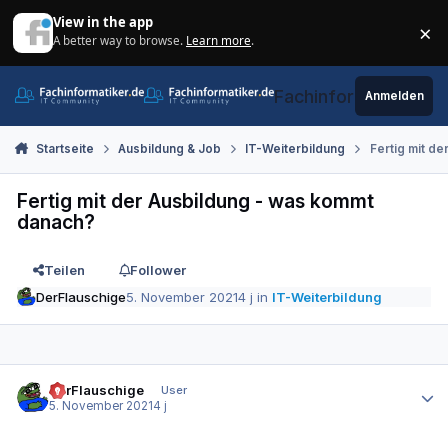
Zum Inhalt springen
View in the app
×
A better way to browse.
Learn more
.
Di
Fachinformatiker.de
Anmelden
Startseite
Ausbildung & Job
IT-Weiterbildung
Fertig mit d
Fertig mit der Ausbildung - was kommt
danach?
Teilen
Follower
DerFlauschige
5. November 2021
4 j
in
IT-Weiterbildung
Autor-Statistiken
DerFlauschige
User
5. November 2021
4 j