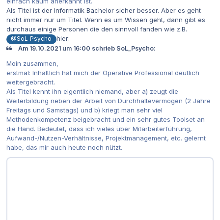
einfach kaum anerkannt ist.
Als Titel ist der Informatik Bachelor sicher besser. Aber es geht
nicht immer nur um Titel. Wenn es um Wissen geht, dann gibt es
durchaus einige Personen die den sinnvoll fanden wie z.B.
hier:
@SoL_Psycho
Am 19.10.2021 um 16:00 schrieb SoL_Psycho:
Moin zusammen,
erstmal: Inhaltlich hat mich der Operative Professional deutlich
weitergebracht.
Als Titel kennt ihn eigentlich niemand, aber a) zeugt die
Weiterbildung neben der Arbeit von Durchhaltevermögen (2 Jahre
Freitags und Samstags) und b) kriegt man sehr viel
Methodenkompetenz beigebracht und ein sehr gutes Toolset an
die Hand. Bedeutet, dass ich vieles über Mitarbeiterführung,
Aufwand-/Nutzen-Verhältnisse, Projektmanagement, etc. gelernt
habe, das mir auch heute noch nützt.