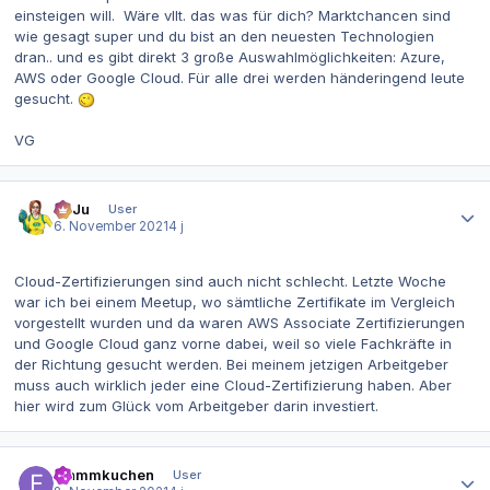
einsteigen will. Wäre vllt. das was für dich? Marktchancen sind
wie gesagt super und du bist an den neuesten Technologien
dran.. und es gibt direkt 3 große Auswahlmöglichkeiten: Azure,
AWS oder Google Cloud. Für alle drei werden händeringend leute
gesucht.
VG
Autor-Statistiken
SaJu
User
6. November 2021
4 j
Cloud-Zertifizierungen sind auch nicht schlecht. Letzte Woche
war ich bei einem Meetup, wo sämtliche Zertifikate im Vergleich
vorgestellt wurden und da waren AWS Associate Zertifizierungen
und Google Cloud ganz vorne dabei, weil so viele Fachkräfte in
der Richtung gesucht werden. Bei meinem jetzigen Arbeitgeber
muss auch wirklich jeder eine Cloud-Zertifizierung haben. Aber
hier wird zum Glück vom Arbeitgeber darin investiert.
Autor-Statistiken
Flammkuchen
User