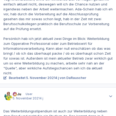
einfach aktuell nicht, deswegen will ich die Chance nutzen und
irgendwas neben der Arbeit weitermachen. Ada-Schein hab ich eh
vor, hab durch die Vorbereitung auf die Abschlussprüfung
gesehen das mir sowas schon liegt, hab in der Zeit mit zwei
Berufsschulkollegen praktisch die Berufsschule zur Vorbereitung
auf die Prüfung ersetzt.
Persönlich hab ich jetzt aktuell zwei Dinge im Blick: Weiterbildung
zum Opperative Professional oder zum Betriebswirt für
Informationsverarbeitung. Kann aber null einschätzen ob das was
bringt / ob ich das überhaupt packe / ob es überhaupt schon Zeit
für sowas ist. Außerdem ist mein aktueller Betrieb zwar wirklich gut
um so eine Weiterbildung zu machen, arbeite sehr nah an der
"Quelle", aber wirkliche Aufstiegschancen seh ich da aktuell
nicht.
Bearbeitet
5. November 2021
4 j
von DaRauscher
Autor-Statistiken
SaJu
User
5. November 2021
4 j
Das Weiterbildungsstipendium ist auch zur Weiterbildung neben