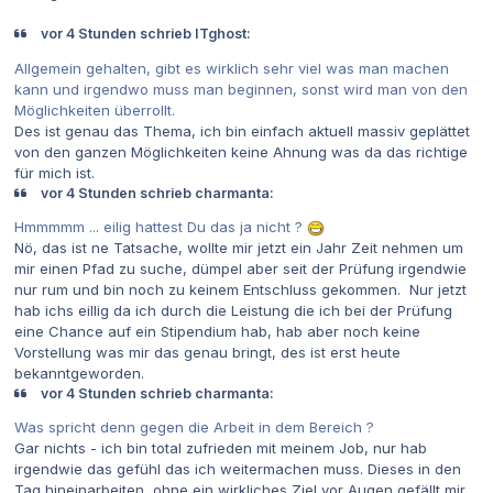
vor 4 Stunden schrieb ITghost:
Allgemein gehalten, gibt es wirklich sehr viel was man machen
kann und irgendwo muss man beginnen, sonst wird man von den
Möglichkeiten überrollt.
Des ist genau das Thema, ich bin einfach aktuell massiv geplättet
von den ganzen Möglichkeiten keine Ahnung was da das richtige
für mich ist.
vor 4 Stunden schrieb charmanta:
Hmmmmm ... eilig hattest Du das ja nicht ?
Nö, das ist ne Tatsache, wollte mir jetzt ein Jahr Zeit nehmen um
mir einen Pfad zu suche, dümpel aber seit der Prüfung irgendwie
nur rum und bin noch zu keinem Entschluss gekommen. Nur jetzt
hab ichs eillig da ich durch die Leistung die ich bei der Prüfung
eine Chance auf ein Stipendium hab, hab aber noch keine
Vorstellung was mir das genau bringt, des ist erst heute
bekanntgeworden.
vor 4 Stunden schrieb charmanta:
Was spricht denn gegen die Arbeit in dem Bereich ?
Gar nichts - ich bin total zufrieden mit meinem Job, nur hab
irgendwie das gefühl das ich weitermachen muss. Dieses in den
Tag hineinarbeiten, ohne ein wirkliches Ziel vor Augen gefällt mir