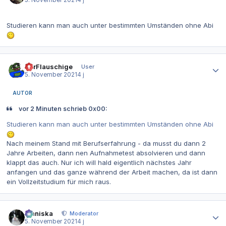
5. November 2021
4 j
Studieren kann man auch unter bestimmten Umständen ohne Abi
Autor-Statistiken
DerFlauschige
User
5. November 2021
4 j
AUTOR
vor 2 Minuten schrieb 0x00:
Studieren kann man auch unter bestimmten Umständen ohne Abi
Nach meinem Stand mit Berufserfahrung - da musst du dann 2
Jahre Arbeiten, dann nen Aufnahmetest absolvieren und dann
klappt das auch. Nur ich will hald eigentlich nächstes Jahr
anfangen und das ganze während der Arbeit machen, da ist dann
ein Vollzeitstudium für mich raus.
Autor-Statistiken
Maniska
Moderator
5. November 2021
4 j