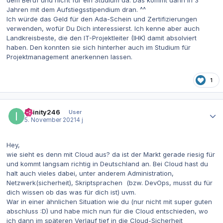
dem Beruf und nicht für ein Studium da. Das kommt dann in 3
Jahren mit dem Aufstiegsstipendium dran. ^^
Ich würde das Geld für den Ada-Schein und Zertifizierungen
verwenden, wofür Du Dich interessierst. Ich kenne aber auch
Landkreisbeste, die den IT-Projektleiter (IHK) damit absolviert
haben. Den konnten sie sich hinterher auch im Studium für
Projektmanagement anerkennen lassen.
1
Autor-Statistiken
Infinity246
User
5. November 2021
4 j
Hey,
wie sieht es denn mit Cloud aus? da ist der Markt gerade riesig für
und kommt langsam richtig in Deutschland an. Bei Cloud hast du
halt auch vieles dabei, unter anderem Administration,
Netzwerk(sicherheit), Skriptsprachen (bzw. DevOps, musst du für
dich wissen ob das was für dich ist) uvm.
War in einer ähnlichen Situation wie du (nur nicht mit super guten
abschluss :D) und habe mich nun für die Cloud entschieden, wo
ich dann im späteren Verlauf tief in die Cloud-Sicherheit