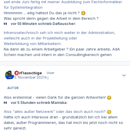
seit ende Juni fertig mit meiner Ausbildung zum Fachinformatiker
für Systemintegration
Hmmmmm ... eilig hattest Du das ja nicht ?
Was spricht denn gegen die Arbeit in dem Bereich ?
vor 55 Minuten schrieb DaRauscher:
Intrenssetechnisch seh ich mich weiter in der Administration,
vielleicht auch in der Projektleitung oder
Weiterbildung von Mittarbeitern.
Na dann ab zu einem Arbeitgeber ? Ein paar Jahre arbeite, AdA
Schein machen und intern in den Consultingbereich gehen
Autor-Statistiken
DerFlauschige
User
5. November 2021
4 j
AUTOR
Also ersteinmal - vielen Dank für die ganzen Antworten!
vor 5 Stunden schrieb Maniska:
Also "alles außer Netzwerk" oder das doch auch noch?
Hätte ich auch Interesse dran - grundsätzlich bin ich bei allem
dabei, außer Programmieren, das hat mich bis jetzt noch nicht so
sehr gereizt.