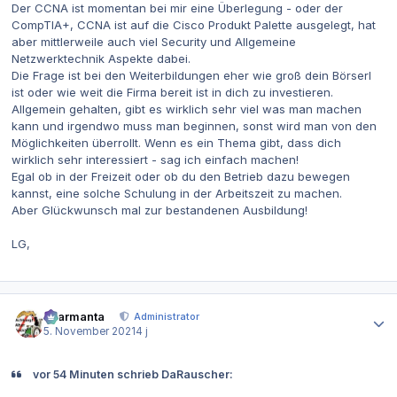
Der CCNA ist momentan bei mir eine Überlegung - oder der
CompTIA+, CCNA ist auf die Cisco Produkt Palette ausgelegt, hat
aber mittlerweile auch viel Security und Allgemeine
Netzwerktechnik Aspekte dabei.
Die Frage ist bei den Weiterbildungen eher wie groß dein Börserl
ist oder wie weit die Firma bereit ist in dich zu investieren.
Allgemein gehalten, gibt es wirklich sehr viel was man machen
kann und irgendwo muss man beginnen, sonst wird man von den
Möglichkeiten überrollt. Wenn es ein Thema gibt, dass dich
wirklich sehr interessiert - sag ich einfach machen!
Egal ob in der Freizeit oder ob du den Betrieb dazu bewegen
kannst, eine solche Schulung in der Arbeitszeit zu machen.
Aber Glückwunsch mal zur bestandenen Ausbildung!
LG,
Autor-Statistiken
charmanta
Administrator
5. November 2021
4 j
vor 54 Minuten schrieb DaRauscher: