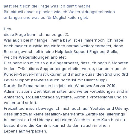
jetzt stellt sich die Frage was ich damit mache.
Bin aktuell absolut planlos wie ich Weiterbildungstechnsich
anfangen und was es für Möglichkeiten gibt.
Hey,
diese Frage kenn ich nur zu gut :D.
War auch bei mir lange Thema bzw. ist es immernoch. Ich habe
nach meiner Ausbildung einfach normal weitergearbeitet, dann
Betrieb gewechselt in eine Helpdesk Support Engineer Stelle,
welche Weiterbildungen anbietet.
Hier habe ich mich so gut eingearbeitet, dass ich nach 6 Monaten
in den IT-Solutions Support eingearbeitet wurde, nun betreue ich
Kunden-Server-Infrastrukturen und mache quasi den 2nd und 3rd
Level Support (teilweise auch noch 1st mit Client Supp).
Durch die Firma habe ich bis jetzt ein Windows Server 2019
Administrations Zertifikat erhalten und weiter Fortbildungen sind im
Anmarsch, zb: Dell Storage Systeme, Acronis Professional und so
weiter und sofort.
Freizeit technisch bewege ich mich auch auf Youtube und Udemy,
dass sind zwar keine staatlich-anerkannte Zertifikate, allerdings
bekommst du bei Udemy auch einen Wisch mit den Kurs hast du
besucht und die Kenntnis kannst du dann auch in einem
Lebenslauf verpacken.