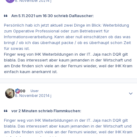
8. November 2021
4 j
Am 5.11.2021 um 16:30 schrieb DaRauscher:
Persönlich hab ich jetzt aktuell zwei Dinge im Blick: Weiterbildung
zum Opperative Professional oder zum Betriebswirt für
Informationsverarbeitung. Kann aber null einschätzen ob das was
bringt / ob ich das überhaupt packe / ob es überhaupt schon Zeit
für sowas ist.
Finger weg von IHK Weiterbildungen in der IT. Jaja nach DQR gilt
blabla. Das interessiert aber kaum jemanden in der Wirtschaft und
am Ende finden sich viele an der Fernuni wieder, weil der IHK Kram
einfach kaum anerkannt ist.
Autor-Statistiken
0x00
User
8. November 2021
4 j
vor 2 Minuten schrieb Flammkuchen:
Finger weg von IHK Weiterbildungen in der IT. Jaja nach DQR gilt
blabla. Das interessiert aber kaum jemanden in der Wirtschaft und
am Ende finden sich viele an der Fernuni wieder, weil der IHK Kram