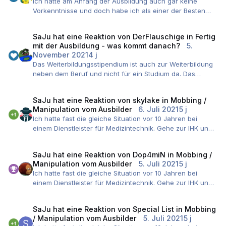
Ich hatte am Anfang der Ausbildung auch gar keine
In einem anderen Konzern gab es einen Tarifvertrag von
Vorkenntnisse und doch habe ich als einer der Besten
Verdi, so dass man automatisch eingestuft wurde und bei
abgeschlossen.
einem anderen Konzern konnte man nachverhandeln
Ohne Vorwissen? Wenn du Talent und einen guten
(nach oben).
SaJu
hat eine Reaktion von
DerFlauschige
in
Fertig
Ausbilder hast? Easy. Wenn du nur eines oder gar keins
mit der Ausbildung - was kommt danach?
5.
von beiden hast musst du halt mit Fleiß, Eigeninitiative und
November 2021
4 j
Lernwille glänzen. Mach dir keine Gedanken wenn Azubis
Das Weiterbildungsstipendium ist auch zur Weiterbildung
mit mehr Vorwissen reingehen als du. War bei mir
neben dem Beruf und nicht für ein Studium da. Das
genauso. Wenn du immer aufpasst, mitschreibst und die
kommt dann in 3 Jahren mit dem Aufstiegsstipendium
richtigen Fragen stellst hat sich das relativ schnell. Das
dran. ^^
gilt für Betrieb wie Berufsschule gleichermaßen.
SaJu
hat eine Reaktion von
skylake
in
Mobbing /
Ich würde das Geld für den Ada-Schein und
Und zumindest ein Betrieb war ja der Meinung, dass du
Manipulation vom Ausbilder
6. Juli 2021
5 j
Zertifizierungen verwenden, wofür Du Dich interessierst.
das Zeug dazu hast, ansonsten hätten sie dich ja nicht
Ich hatte fast die gleiche Situation vor 10 Jahren bei
Ich kenne aber auch Landkreisbeste, die den IT-
eingestellt
einem Dienstleister für Medizintechnik. Gehe zur IHK und
Projektleiter (IHK) damit absolviert haben. Den konnten sie
Also Kopf hoch, aufpassen und abwarten. Lass dich nicht
versuche den Betrieb zu wechseln!
sich hinterher auch im Studium für Projektmanagement
entmutigen, lern immer schön mit und hab vor allem Spaß
Mein Betrieb hat nach meiner Ausbildung die
anerkennen lassen.
an der Sache. Wenn du keinen Spaß daran hast hilft dir
SaJu
hat eine Reaktion von
Dop4miN
in
Mobbing /
Ausbildungsbefugnis für 5 Jahre entzogen bekommen.
Manipulation vom Ausbilder
5. Juli 2021
5 j
auch sämtliches Talent und Lernen nichts, denn dann ist
Ich hatte fast die gleiche Situation vor 10 Jahren bei
das nicht der richtige Beruf für dich.
einem Dienstleister für Medizintechnik. Gehe zur IHK und
versuche den Betrieb zu wechseln!
Mein Betrieb hat nach meiner Ausbildung die
SaJu
hat eine Reaktion von
Special List
in
Mobbing
Ausbildungsbefugnis für 5 Jahre entzogen bekommen.
/ Manipulation vom Ausbilder
5. Juli 2021
5 j