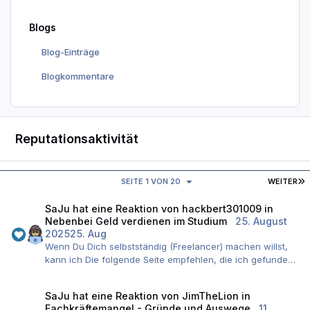
Blogs
Blog-Einträge
Blogkommentare
Reputationsaktivität
L
SEITE 1 VON 20
WEITER
SaJu
hat eine Reaktion von
hackbert301009
in
Nebenbei Geld verdienen im Studium
25. August
2025
25. Aug
Wenn Du Dich selbstständig (Freelancer) machen willst,
kann ich Die folgende Seite empfehlen, die ich gefunden
habe: https://www.freelancejunior.de/
SaJu
hat eine Reaktion von
JimTheLion
in
Da gibt es auch tolle Anleitungen/ Ratschläge, was Du
Fachkräftemangel - Gründe und Auswege
11.