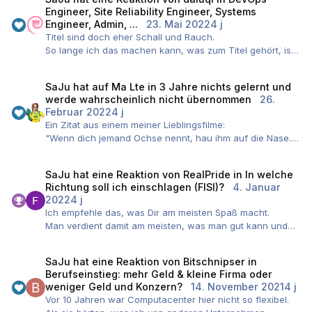
Selbst wenn man immer in der Softwarentwicklung
Engineer, Site Reliability Engineer, Systems
unterwegs war, kann man ja bitte mit der ITIL-
Engineer, Admin, ...
23. Mai 2022
4 j
Zertifizierung ein Infrastrukturprojekt leiten!
Titel sind doch eher Schall und Rauch.
Selbst wenn man explizit
So lange ich das machen kann, was zum Titel gehört, ist
Reisetätigkeit/Projektarbeit/Freelance ausschließt und
für mich alles in Ordnung. Ich war einmal in der Situation
Region Frankfurt fordert, kann man doch für ein ach so
als Open Source Linux Developer angestellt zu sein und
interessantes Projekt in Berlin seine Festanstellung für
SaJu
hat auf
Ma Lte
in
3 Jahre nichts gelernt und
ich durfte "null" zu Open Source beitragen. Das Höchste,
werde wahrscheinlich nicht übernommen
26.
den auf 6 Monate befristeten Posten aufgeben!
was vom Arbeitgeber zugelassen wurde, war QA für Red
Februar 2022
4 j
Hat. Wenn es so läuft, ist es aber kein Fehler beim Titel,
Ein Zitat aus einem meiner Lieblingsfilme:
Ach und natürlich "hast du die Gehaltsangabe nur zur
sondern ein Problem beim Management mit der Planung.
"Wenn dich jemand Ochse nennt, hau ihm auf die Nase.
Abschreckung rein geschrieben, oder?"
In diesem Fall hat nur eine Kündigung geholfen.
Wenn dich das zweite Mal jemand Ochse nennt, nenn ihn
Bei solchen Nachrichten wachsen mir die Mittelfinger
Vollidiot. Wenn dich das dritte Mal jemand Ochse nennt,
dutzendweise!
SaJu
hat eine Reaktion von
RealPride
in
In welche
dann wird es wohl Zeit, sich nach einem Kuhstall
Richtung soll ich einschlagen (FISI)?
4. Januar
umzusehen."
Und wie @Maniska erwähnt: Man reiche mir einen
2022
4 j
Soll heißen, wenn dir jede Abteilung mangelnde
Mainframe - ich bin IT-Archäologe!
Ich empfehle das, was Dir am meisten Spaß macht.
Selbstständigkeit unterstellt, ist da vermutlich was dran
Man verdient damit am meisten, was man gut kann und
und du solltest reflektieren, wo dieser Eindruck her kommt
was man mit Leidenschaft ausübt. Wenn man in diesem
und wie du das ändern kannst. Einige Leute sind auch
Bereich auch noch als Experte da stehen kann, verdient
durchaus angetan davon, wenn man hinterfragt, wie bei
SaJu
hat eine Reaktion von
Bitschnipser
in
man damit auch mehr als in einem Bereich, was man
ihnen dieser Eindruck entstanden ist, oder woran sie das
Berufseinstieg: mehr Geld & kleine Firma oder
nicht so mag.
festmachen.
weniger Geld und Konzern?
14. November 2021
4 j
Vor 10 Jahren war Computacenter hier nicht so flexibel.