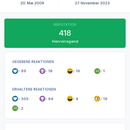
20. Mai 2009
27. November 2023
REPUTATION
418
Hervorragend
GEGEBENE REAKTIONEN
x
99
x
18
x
16
x
1
ERHALTENE REAKTIONEN
x
305
x
64
x
8
x
19
x
2