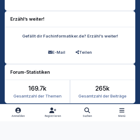
Erzähl’s weiter!
Gefällt dir Fachinformatiker.de? Erzähl’s weiter!
E-Mail
Teilen
Forum-Statistiken
169.7k
265k
Gesamtzahl der Themen
Gesamtzahl der Beiträge
Heller Modus
Dunkler Modus
Systemeinstellung
Anmelden
Registrieren
Suchen
Menü
Datenschutz
Kontakt
Cookies
RSS
Fachinformatiker 2026
Powered by
Invision Community