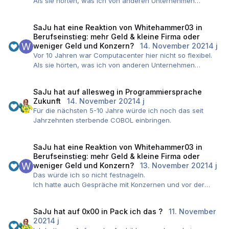
Als sie hörten, was ich von anderen Unternehmen
angeboten bekommen habe, gab es einen Rückzug, dass
sie niemals einem Berufsanfänger so viel bieten könnten.
SaJu
hat eine Reaktion von
Whitehammer03
in
Ich sollte wegen der vielen notwendigen Schulungen und
Berufseinstieg: mehr Geld & kleine Firma oder
der Einarbeitung mit unter 30k zufrieden sein. Aber schön
weniger Geld und Konzern?
14. November 2021
4 j
zu hören, dass man sich hier dem Markt entsprechend
Vor 10 Jahren war Computacenter hier nicht so flexibel.
angepasst hat.
Als sie hörten, was ich von anderen Unternehmen
angeboten bekommen habe, gab es einen Rückzug, dass
sie niemals einem Berufsanfänger so viel bieten könnten.
SaJu
hat auf
allesweg
in
Programmiersprache
Ich sollte wegen der vielen notwendigen Schulungen und
Zukunft
14. November 2021
4 j
der Einarbeitung mit unter 30k zufrieden sein. Aber schön
Für die nächsten 5-10 Jahre würde ich noch das seit
zu hören, dass man sich hier dem Markt entsprechend
Jahrzehnten sterbende COBOL einbringen.
angepasst hat.
SaJu
hat eine Reaktion von
Whitehammer03
in
Berufseinstieg: mehr Geld & kleine Firma oder
weniger Geld und Konzern?
13. November 2021
4 j
Das würde ich so nicht festnageln.
Ich hatte auch Gespräche mit Konzernen und vor der
Vorlage des Vertrages habe ich noch einen Anruf der
Personalabteilung bekommen, ob ich ein Problem mit
SaJu
hat auf
0x00
in
Pack ich das ?
11. November
mehr Gehalt hätte. Man will mich mit den akademischen
2021
4 j
Kollegen gleichstellen.