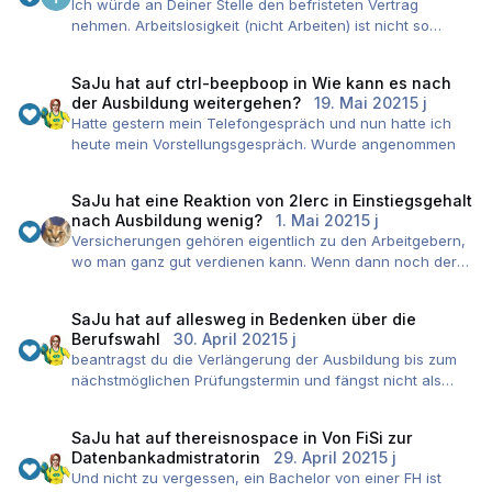
Ich würde an Deiner Stelle den befristeten Vertrag
Überarbeitung des Notenrechners erforderlich. Ich stricke
ähnliche Einstellung hatte. Ich erlebe das auch bei
nehmen. Arbeitslosigkeit (nicht Arbeiten) ist nicht so
derzeit an einer neuen Fassung, Vorabversion hier:
anderen Berufsanfängerinnen. Ist das ein Zufall?
schön für den Lebenslauf. Außerdem wäre es in dieser
http://caesborn.de/pruefungspage/notenrechner_reform
Zeit ziemlich langweilig...
iert.html
SaJu
hat auf
ctrl-beepboop
in
Wie kann es nach
Zusätzlich sieht es für zukünftige Arbeitgeber auch
Wer Anregungen hat oder Fehler findet (es würde mich
der Ausbildung weitergehen?
19. Mai 2021
5 j
positiv aus, wenn der Azubi übernommen wurde.
wundern, wenn er schon perfekt wäre), bitte gern und
Hatte gestern mein Telefongespräch und nun hatte ich
Egal was Du von beiden Varianten nimmst, Du erhältst als
ausführlich hier melden.
heute mein Vorstellungsgespräch. Wurde angenommen
ausgebildete Fachkraft (verfügbar für den Arbeitsmarkt)
VG, Uli
kein Kindergeld. Wenn Du mit dem Studium beginnst,
kannst Du es wieder beantragen (ähnlich wie Bafög).
SaJu
hat eine Reaktion von
2lerc
in
Einstiegsgehalt
nach Ausbildung wenig?
1. Mai 2021
5 j
Versicherungen gehören eigentlich zu den Arbeitgebern,
wo man ganz gut verdienen kann. Wenn dann noch der
Standort Hamburg ist, ist das als Berufsanfänger relativ
wenig.
SaJu
hat auf
allesweg
in
Bedenken über die
Ich hätte hier min. 36k erwartet.
Berufswahl
30. April 2021
5 j
beantragst du die Verlängerung der Ausbildung bis zum
nächstmöglichen Prüfungstermin und fängst nicht als
ungelernte Kraft irgendwo an.
SaJu
hat auf
thereisnospace
in
Von FiSi zur
Datenbankadmistratorin
29. April 2021
5 j
Und nicht zu vergessen, ein Bachelor von einer FH ist