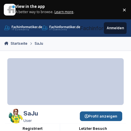
Zum Inhalt springen
View in the app
×
A better way to browse.
Learn more
.
Di
Fachinformatiker.de
Anmelden
Startseite
SaJu
SaJu
Profil anzeigen
User
Registriert
Letzter Besuch