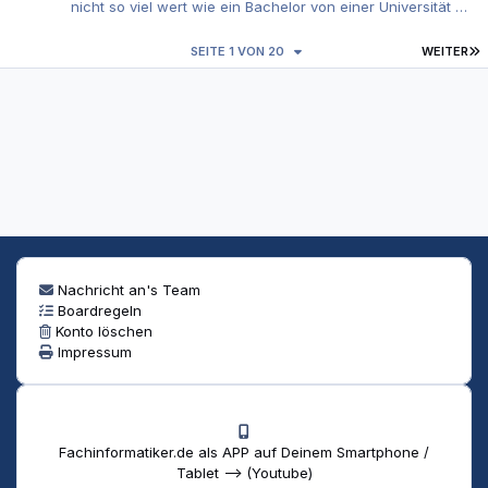
nicht so viel wert wie ein Bachelor von einer Universität 🍿
BTT: Bewirb Dich auf Junior Stellen. Mit Deiner Ausbildung
erfüllst Du die Grundvoraussetzung für einen DBA. Der
L
SEITE 1 VON 20
WEITER
Rest kann angelernt werden.
Nachricht an's Team
Boardregeln
Konto löschen
Impressum
Fachinformatiker.de als APP auf Deinem Smartphone /
Tablet --> (Youtube)