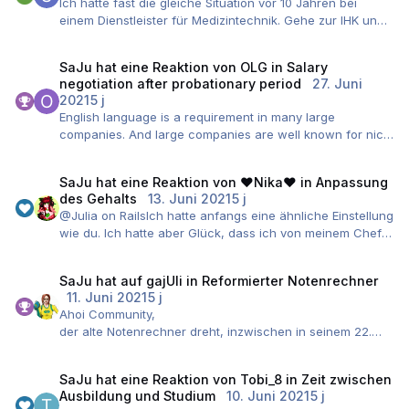
Ich hatte fast die gleiche Situation vor 10 Jahren bei
einem Dienstleister für Medizintechnik. Gehe zur IHK und
versuche den Betrieb zu wechseln!
Mein Betrieb hat nach meiner Ausbildung die
SaJu
hat eine Reaktion von
OLG
in
Salary
Ausbildungsbefugnis für 5 Jahre entzogen bekommen.
negotiation after probationary period
27. Juni
2021
5 j
English language is a requirement in many large
companies. And large companies are well known for nice
salaries. You can receive courses for learning German
there, too.
SaJu
hat eine Reaktion von
♥Nika♥
in
Anpassung
English is used in startups as a second option. But they
des Gehalts
13. Juni 2021
5 j
don't pay on the same level as global players.
@Julia on RailsIch hatte anfangs eine ähnliche Einstellung
wie du. Ich hatte aber Glück, dass ich von meinem Chef
darüber aufgeklärt wurde, wie viel Gehalt in meiner
Position üblich sei. Die Personalabteilung war dann so fair
SaJu
hat auf
gajUli
in
Reformierter Notenrechner
nachzuhaken, ob ich etwas dagegen habe mehr zu
11. Juni 2021
5 j
verdienen.
Ahoi Community,
Wenige Jahre später, als ich merkte, was auf dem
der alte Notenrechner dreht, inzwischen in seinem 22.
Arbeitsmarkt los ist und dass man mit höherem Gehalt die
Jahr, seine letzten Runden. Demnächst kommen die
spannenderen Jobs bekommt, hatte ich verstanden, wie
ersten Prüfungen nach der Reform der IT-Berufe. Die
der Hase läuft. Seitdem verkaufe ich mich nicht mehr
SaJu
hat eine Reaktion von
Tobi_8
in
Zeit zwischen
damit verbundene neue Prüfungsordnung ist nicht gerade
unter Wert.
Ausbildung und Studium
10. Juni 2021
5 j
einfacher geworden und macht in jedem Fall eine
Ich bin auch eine Frau und gebe zu, dass ich früher eine