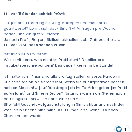
vor 15 Stunden schrieb Pr0wl:
Hat jemand Erfahrung mit Xing-Anfragen und mal darauf
geantwortet? Lohnt sich das? Sind 3-4 Anfragen pro Woche
normal und ein gutes Zeichen?
Je nach Profil, Region, Skillset, aktuellem Job, Zufriedenheit, ...
vor 13 Stunden schrieb Pr0wl:
natürlich kein CV parat
Was fehlt denn, was nicht im Profil steht? Detailiertere
Tätigkeitsbeschreibungen? Das dauert keine halbe Stunde!
Ich hatte von ~"hier sind alle drölfzig Stellen unseres Kunden in
$FalscheRegion als Screenshot. Wenn Sie auf irgendwas passen,
melden Sie sich! ... [auf Rückfrage:] oh Ihr Ex-Arbeitgeber [im Profil
aufgeführt!] und $meineRegion? Natürlich wären die Stellen auch
dort möglich!" bis ~"Ich habe eine Stelle als
$PerfektPassendeAufgabenstellung in $Erreichbar und nach dem
was ich hier sehe sind mind. XX T€ möglich.", wobei XX noch
überschritten wurde.
1