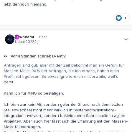
jetzt dennoch niemand.
1
Autor-Statistiken
mlwhoami
User
1. Juni 2022
4 j
vor 4 Stunden schrieb D-eath:
Anfragen sind gut, aber mit der Zeit bekommt man ein Gefühl für
Massen-Mails. 90% der Anfragen, die ich erhalte, haben mein
Profil nicht gelesen. So etwas ignoriere ich mittlerweile, weil's
nervt.
Kann ich für XING so bestätigen.
Ich bin zwar kein AE, sondern gelernter SI und nach dem letzten
Stellenwechsel nicht mehr wirklich in Systemadministration/-
integration involviert, sondern bekleide eine Schnittstelle in agilen
Projekten. Aber auch hier lässt sich die Erfahrung mit den Massen-
Mails 1:1 übertragen.