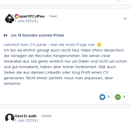
Autor-Statistiken
KeeperOfCoffee
User
1. Juni 2022
4 j
vor 14 Stunden schrieb Pr0wl:
natürlich kein CV parat - was die erste Frage war.
🙄
Ich bin da ehrlich gesagt auch recht faul. Habe öfters tatsächlich
die Vorlagen der Recruiter hergenommen. Die sehen zwar
miserabel aus (da gehts wirklich nur um Daten und nicht um schön
und gut formatiert), haben aber bisher funktioniert. Gibt auch
Seiten die aus deinem LinkedIn oder Xing Profil einen CV
generieren. Nicht immer perfekt, muss man anpassen, aber
immerhin.
1
1
Gast D-eath
Gäste
1. Juni 2022
4 j