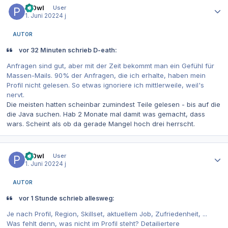
Pr0wl
User
1. Juni 2022
4 j
AUTOR
vor 32 Minuten schrieb D-eath:
Anfragen sind gut, aber mit der Zeit bekommt man ein Gefühl für
Massen-Mails. 90% der Anfragen, die ich erhalte, haben mein
Profil nicht gelesen. So etwas ignoriere ich mittlerweile, weil's
nervt.
Die meisten hatten scheinbar zumindest Teile gelesen - bis auf die
die Java suchen. Hab 2 Monate mal damit was gemacht, dass
wars. Scheint als ob da gerade Mangel hoch drei herrscht.
Autor-Statistiken
Pr0wl
User
1. Juni 2022
4 j
AUTOR
vor 1 Stunde schrieb allesweg:
Je nach Profil, Region, Skillset, aktuellem Job, Zufriedenheit, ...
Was fehlt denn, was nicht im Profil steht? Detailiertere