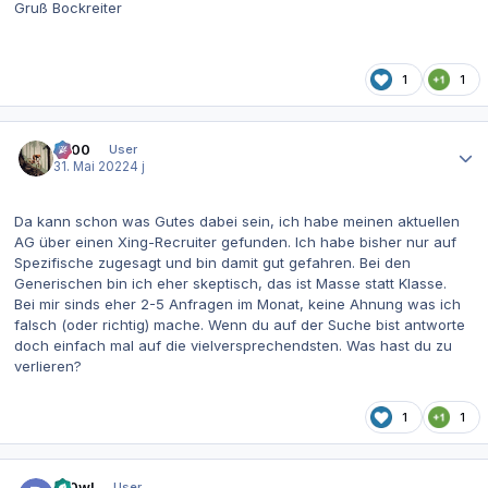
Gruß Bockreiter
1
1
Autor-Statistiken
0x00
User
31. Mai 2022
4 j
Da kann schon was Gutes dabei sein, ich habe meinen aktuellen
AG über einen Xing-Recruiter gefunden. Ich habe bisher nur auf
Spezifische zugesagt und bin damit gut gefahren. Bei den
Generischen bin ich eher skeptisch, das ist Masse statt Klasse.
Bei mir sinds eher 2-5 Anfragen im Monat, keine Ahnung was ich
falsch (oder richtig) mache. Wenn du auf der Suche bist antworte
doch einfach mal auf die vielversprechendsten. Was hast du zu
verlieren?
1
1
Autor-Statistiken
Pr0wl
User