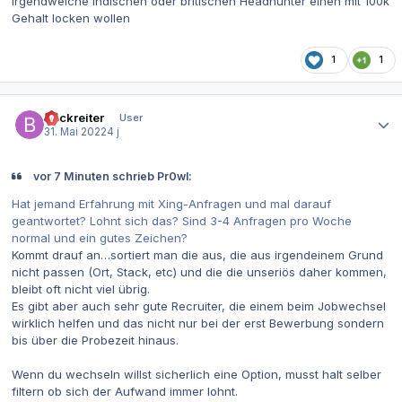
irgendwelche indischen oder britischen Headhunter einen mit 100k
Gehalt locken wollen
1
1
Autor-Statistiken
Bockreiter
User
31. Mai 2022
4 j
vor 7 Minuten schrieb Pr0wl:
Hat jemand Erfahrung mit Xing-Anfragen und mal darauf
geantwortet? Lohnt sich das? Sind 3-4 Anfragen pro Woche
normal und ein gutes Zeichen?
Kommt drauf an…sortiert man die aus, die aus irgendeinem Grund
nicht passen (Ort, Stack, etc) und die die unseriös daher kommen,
bleibt oft nicht viel übrig.
Es gibt aber auch sehr gute Recruiter, die einem beim Jobwechsel
wirklich helfen und das nicht nur bei der erst Bewerbung sondern
bis über die Probezeit hinaus.
Wenn du wechseln willst sicherlich eine Option, musst halt selber
filtern ob sich der Aufwand immer lohnt.