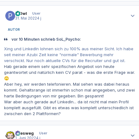
Autor-Statistiken
Pr0wl
User
31. Mai 2022
4 j
AUTOR
vor 10 Minuten schrieb SoL_Psycho:
Xing und LinkedIn lohnen sich zu 100% aus meiner Sicht. Ich habe
seit meiner Azubi Zeit keine "normale" Bewerbung mehr
verschickt. Nur noch aktuelle CVs für die Recruiter und gut ist.
Hab gerade einem sehr spezifischen Angebot von heute
geantwortet und natürlich kein CV parat - was die erste Frage war.
🙄
Aber hey, wir werden telefonieren. Mal sehen was dabei heraus
kommt. Gehaltsrange ist immerhin schon mal angegeben, und zwei
harte Bedingungen von mir gegeben. Bin gespannt!
War aber auch gerade auf LinkedIn... da ist nicht mal mein Profil
komplett ausgefüllt. Gibt es etwas was komplett unterschiedlich ist
zwischen den 2 Plattformen?
Autor-Statistiken
allesweg
User
1. Juni 2022
4 j