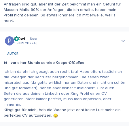
Anfragen sind gut, aber mit der Zeit bekommt man ein Gefühl für
Massen-Mails. 90% der Anfragen, die ich erhalte, haben mein
Profil nicht gelesen. So etwas ignoriere ich mittlerweile, weil's
nervt.
Autor-Statistiken
Pr0wl
User
1. Juni 2022
4 j
AUTOR
vor einer Stunde schrieb KeeperOfCoffee:
Ich bin da ehrlich gesagt auch recht faul. Habe öfters tatsächlich
die Vorlagen der Recruiter hergenommen. Die sehen zwar
miserabel aus (da gehts wirklich nur um Daten und nicht um schön
und gut formatiert), haben aber bisher funktioniert. Gibt auch
Seiten die aus deinem LinkedIn oder Xing Profil einen CV
generieren. Nicht immer perfekt, muss man anpassen, aber
immerhin.
Klingt gut für mich, hab die Woche jetzt echt keine Lust mehr ein
perfektes CV aufzusetzen.
Autor-Statistiken