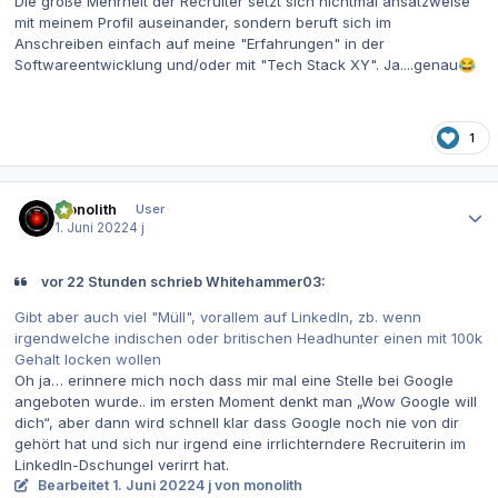
Die große Mehrheit der Recruiter setzt sich nichtmal ansatzweise
mit meinem Profil auseinander, sondern beruft sich im
Anschreiben einfach auf meine "Erfahrungen" in der
Softwareentwicklung und/oder mit "Tech Stack XY". Ja....genau
😂
1
Autor-Statistiken
monolith
User
1. Juni 2022
4 j
vor 22 Stunden schrieb Whitehammer03:
Gibt aber auch viel "Müll", vorallem auf LinkedIn, zb. wenn
irgendwelche indischen oder britischen Headhunter einen mit 100k
Gehalt locken wollen
Oh ja… erinnere mich noch dass mir mal eine Stelle bei Google
angeboten wurde.. im ersten Moment denkt man „Wow Google will
dich“, aber dann wird schnell klar dass Google noch nie von dir
gehört hat und sich nur irgend eine irrlichterndere Recruiterin im
LinkedIn-Dschungel verirrt hat.
Bearbeitet
1. Juni 2022
4 j
von monolith