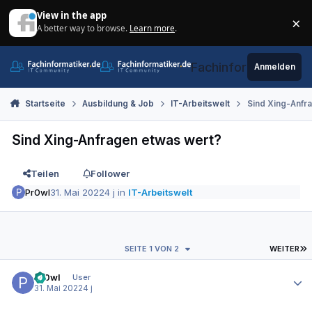
Zum Inhalt springen
View in the app
×
A better way to browse.
Learn more
.
Di
Fachinformatiker.de
Anmelden
Startseite
Ausbildung & Job
IT-Arbeitswelt
Sind Xing-Anfr
Sind Xing-Anfragen etwas wert?
Teilen
Follower
Pr0wl
31. Mai 2022
4 j
in
IT-Arbeitswelt
L
SEITE 1 VON 2
WEITER
Autor-Statistiken
Pr0wl
User
31. Mai 2022
4 j