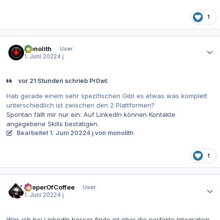
1
Autor-Statistiken
monolith
User
1. Juni 2022
4 j
vor 21 Stunden schrieb Pr0wl:
Hab gerade einem sehr spezifischen Gibt es etwas was komplett
unterschiedlich ist zwischen den 2 Plattformen?
Spontan fällt mir nur ein: Auf LinkedIn können Kontakte
angegebene Skills bestätigen.
Bearbeitet
1. Juni 2022
4 j
von monolith
1
Autor-Statistiken
KeeperOfCoffee
User
1. Juni 2022
4 j
Was ich bei LinkedIn besser finde ist eher die perfekte Integration