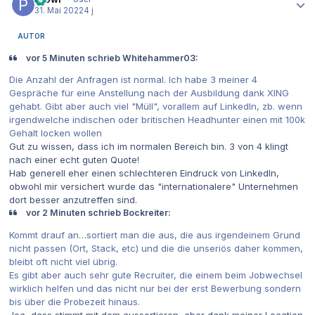
31. Mai 2022
4 j
AUTOR
vor 5 Minuten schrieb Whitehammer03:
Die Anzahl der Anfragen ist normal. Ich habe 3 meiner 4
Gespräche für eine Anstellung nach der Ausbildung dank XING
gehabt. Gibt aber auch viel "Müll", vorallem auf LinkedIn, zb. wenn
irgendwelche indischen oder britischen Headhunter einen mit 100k
Gehalt locken wollen
Gut zu wissen, dass ich im normalen Bereich bin. 3 von 4 klingt
nach einer echt guten Quote!
Hab generell eher einen schlechteren Eindruck von LinkedIn,
obwohl mir versichert wurde das "internationalere" Unternehmen
dort besser anzutreffen sind.
vor 2 Minuten schrieb Bockreiter:
Kommt drauf an…sortiert man die aus, die aus irgendeinem Grund
nicht passen (Ort, Stack, etc) und die die unseriös daher kommen,
bleibt oft nicht viel übrig.
Es gibt aber auch sehr gute Recruiter, die einem beim Jobwechsel
wirklich helfen und das nicht nur bei der erst Bewerbung sondern
bis über die Probezeit hinaus.
Joa, dass stimmt mit dem aussortieren, aber dank meiner Location