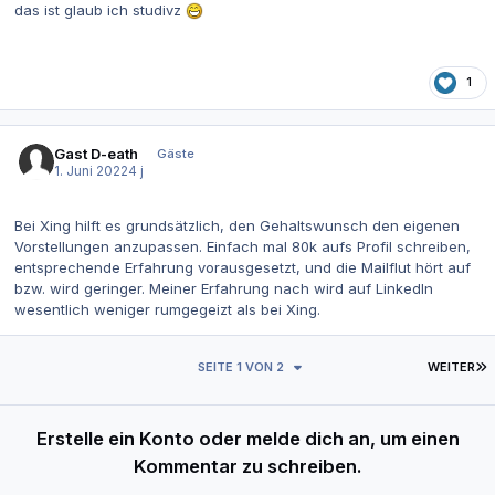
das ist glaub ich studivz
1
Gast D-eath
Gäste
1. Juni 2022
4 j
Bei Xing hilft es grundsätzlich, den Gehaltswunsch den eigenen
Vorstellungen anzupassen. Einfach mal 80k aufs Profil schreiben,
entsprechende Erfahrung vorausgesetzt, und die Mailflut hört auf
bzw. wird geringer. Meiner Erfahrung nach wird auf LinkedIn
wesentlich weniger rumgegeizt als bei Xing.
L
SEITE 1 VON 2
WEITER
Erstelle ein Konto oder melde dich an, um einen
Kommentar zu schreiben.