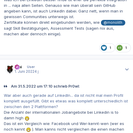
in ... naja allen Seiten. Genauso wie man überall sein GitHub
angeben kann, ist auch LinkedIn dabei. Ganz nett, wenn man in
gewissen Communities unterwegs ist.
Zertifikate können direkt eingebunden werden, wie
@monolith
sagt Skill Bestätigungen, Assessment Tests (sagen nix aus,
machen aber dennoch einige).
1
1
Autor-Statistiken
t0pi
User
1. Juni 2022
4 j
Am 31.5.2022 um 17:10 schrieb Pr0wl:
War aber auch gerade auf LinkedIn... da ist nicht mal mein Profil
komplett ausgefüllt. Gibt es etwas was komplett unterschiedlich ist
zwischen den 2 Plattformen?
Die Anzahl der internationalen Jobangebote bei Linkedin is to
damn high
Das ist ein Vergleich wie: Facebook und Wer-kennt-wen (wer es
noch kennt
). Man kanns nicht vergleichen die einen machen