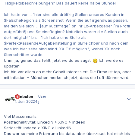
Tätigkeitsbeschreibungen? Das dauert keine halbe Stunde!
Ich hatte von ~"hier sind alle drölfzig Stellen unseres Kunden in
$FalscheRegion als Screenshot. Wenn Sie auf irgendwas passen,
melden Sie sich! ... [auf Rückfrage:] oh Ihr Ex-Arbeitgeber [im Profil
aufgeführt!] und $meineRegion? Natürlich wären die Stellen auch
dort möglich!" bis ~"Ich habe eine Stelle als
$PerfektPassendeAufgabenstellung in $Erreichbar und nach dem
was ich hier sehe sind mind. XX T€ möglich.", wobei XX noch
überschritten wurde.
Uhm, ja, genau das fehlt, jetzt wo du es sagst.
Ich werde es
updaten!
Ich bin vor allem an mehr Gehalt interessiert. Die Firma ist top, aber
mit Inflation + München merke ich jetzt, dass die Luft dünner wird.
Autor-Statistiken
Benbolon
User
1. Juni 2022
4 j
Viel Massenmails.
Postfachaktivität: LinkedIN > XING > indeed
Seriösität: indeed > XING > LinkedIN
Das war so meine Erfahrung bis dato, aber überzeugt hat mich bis