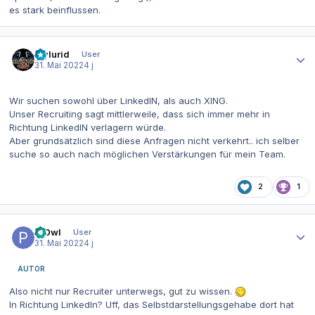
es stark beinflussen.
Autor-Statistiken
mylurid
User
31. Mai 2022
4 j
Wir suchen sowohl über LinkedIN, als auch XING.
Unser Recruiting sagt mittlerweile, dass sich immer mehr in
Richtung LinkedIN verlagern würde.
Aber grundsätzlich sind diese Anfragen nicht verkehrt.. ich selber
suche so auch nach möglichen Verstärkungen für mein Team.
2
1
Autor-Statistiken
Pr0wl
User
31. Mai 2022
4 j
AUTOR
Also nicht nur Recruiter unterwegs, gut zu wissen.
In Richtung LinkedIn? Uff, das Selbstdarstellungsgehabe dort hat