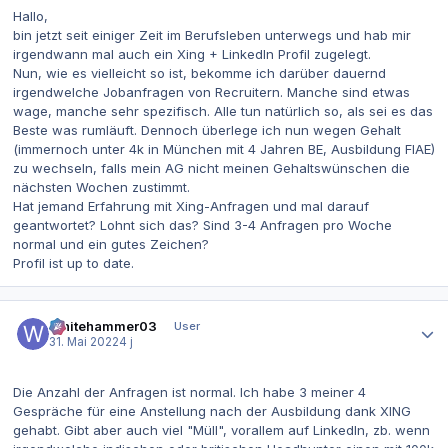
Hallo,
bin jetzt seit einiger Zeit im Berufsleben unterwegs und hab mir
irgendwann mal auch ein Xing + LinkedIn Profil zugelegt.
Nun, wie es vielleicht so ist, bekomme ich darüber dauernd
irgendwelche Jobanfragen von Recruitern. Manche sind etwas
wage, manche sehr spezifisch. Alle tun natürlich so, als sei es das
Beste was rumläuft. Dennoch überlege ich nun wegen Gehalt
(immernoch unter 4k in München mit 4 Jahren BE, Ausbildung FIAE)
zu wechseln, falls mein AG nicht meinen Gehaltswünschen die
nächsten Wochen zustimmt.
Hat jemand Erfahrung mit Xing-Anfragen und mal darauf
geantwortet? Lohnt sich das? Sind 3-4 Anfragen pro Woche
normal und ein gutes Zeichen?
Profil ist up to date.
Autor-Statistiken
Whitehammer03
User
31. Mai 2022
4 j
Die Anzahl der Anfragen ist normal. Ich habe 3 meiner 4
Gespräche für eine Anstellung nach der Ausbildung dank XING
gehabt. Gibt aber auch viel "Müll", vorallem auf LinkedIn, zb. wenn