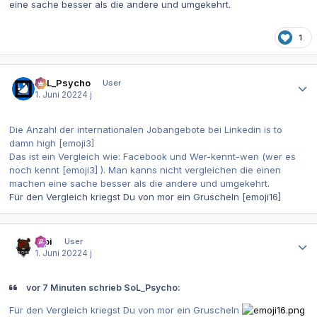
eine sache besser als die andere und umgekehrt.
1
Autor-Statistiken
SoL_Psycho
User
1. Juni 2022
4 j
Die Anzahl der internationalen Jobangebote bei Linkedin is to
damn high [emoji3]
Das ist ein Vergleich wie: Facebook und Wer-kennt-wen (wer es
noch kennt [emoji3] ). Man kanns nicht vergleichen die einen
machen eine sache besser als die andere und umgekehrt.
Für den Vergleich kriegst Du von mor ein Gruscheln [emoji16]
Autor-Statistiken
t0pi
User
1. Juni 2022
4 j
vor 7 Minuten schrieb SoL_Psycho:
Für den Vergleich kriegst Du von mor ein Gruscheln