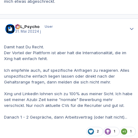
mich etwas abgeschreckt.
Autor-Statistiken
SoL_Psycho
User
31. Mai 2022
4 j
Damit hast Du Recht.
Der Vorteil der Plattform ist aber halt die Internationalität, die im
Xing halt einfach fehlt.
Ich empfehle auch, auf spezifische Anfragen zu reagieren. Alles
unspezifische einfach liegen lassen oder direkt nach der
Gehaltsrange fragen, dann melden die sich nicht mehr.
Xing und LinkedIn lohnen sich zu 100% aus meiner Sicht. Ich habe
seit meiner Azubi Zeit keine "normale" Bewerbung mehr
verschickt. Nur noch aktuelle CVs für die Recruiter und gut ist.
Danach 1 - 2 Gespräche, dann Arbeitsvertrag (oder halt nicht)...
2
1
1