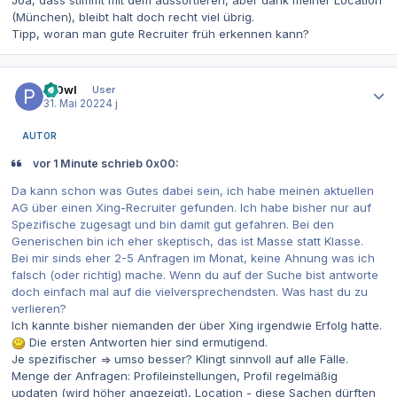
(München), bleibt halt doch recht viel übrig.
Tipp, woran man gute Recruiter früh erkennen kann?
Autor-Statistiken
Pr0wl
User
31. Mai 2022
4 j
AUTOR
vor 1 Minute schrieb 0x00:
Da kann schon was Gutes dabei sein, ich habe meinen aktuellen
AG über einen Xing-Recruiter gefunden. Ich habe bisher nur auf
Spezifische zugesagt und bin damit gut gefahren. Bei den
Generischen bin ich eher skeptisch, das ist Masse statt Klasse.
Bei mir sinds eher 2-5 Anfragen im Monat, keine Ahnung was ich
falsch (oder richtig) mache. Wenn du auf der Suche bist antworte
doch einfach mal auf die vielversprechendsten. Was hast du zu
verlieren?
Ich kannte bisher niemanden der über Xing irgendwie Erfolg hatte.
Die ersten Antworten hier sind ermutigend.
Je spezifischer => umso besser? Klingt sinnvoll auf alle Fälle.
Menge der Anfragen: Profileinstellungen, Profil regelmäßig
updaten (wird höher angezeigt), Location - diese Sachen dürften