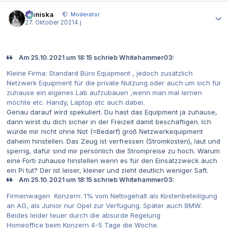
Autor-Statistiken
Maniska
Moderator
27. Oktober 2021
4 j
Am 25.10.2021 um 18:15 schrieb Whitehammer03:
Kleine Firma: Standard Büro Equipment , jedoch zusätzlich
Netzwerk Equipment für die private Nutzung oder auch um sich für
zuhause ein eigenes Lab aufzubauen ,wenn man mal lernen
möchte etc. Handy, Laptop etc auch dabei.
Genau darauf wird spekuliert. Du hast das Equipment ja zuhause,
dann wirst du dich sicher in der Freizeit damit beschäftigen. Ich
würde mir nicht ohne Not (=Bedarf) groß Netzwerkequipment
daheim hinstellen. Das Zeug ist verfressen (Stromkosten), laut und
sperrig, dafür sind mir persönlich die Strompreise zu hoch. Warum
eine Forti zuhause hinstellen wenn es für den Einsatzzweck auch
ein Pi tut? Der ist leiser, kleiner und zieht deutlich weniger Saft.
Am 25.10.2021 um 18:15 schrieb Whitehammer03:
Firmenwagen Konzern: 1% vom Nettogehalt als Kostenbeteiligung
an AG, als Junior nur Opel zur Verfügung. Später auch BMW.
Beides leider teuer durch die absurde Regelung
Homeoffice beim Konzern 4-5 Tage die Woche.