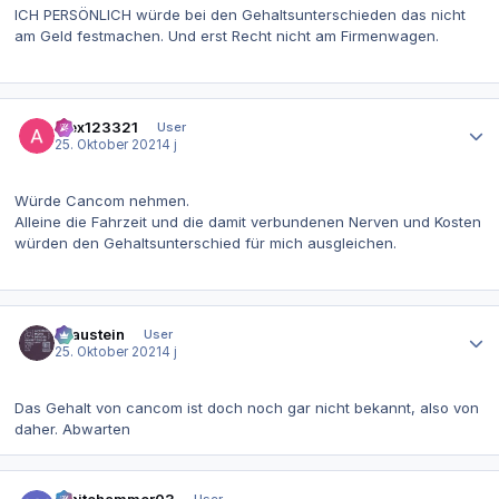
ICH PERSÖNLICH würde bei den Gehaltsunterschieden das nicht
am Geld festmachen. Und erst Recht nicht am Firmenwagen.
Autor-Statistiken
alex123321
User
25. Oktober 2021
4 j
Würde Cancom nehmen.
Alleine die Fahrzeit und die damit verbundenen Nerven und Kosten
würden den Gehaltsunterschied für mich ausgleichen.
Autor-Statistiken
Graustein
User
25. Oktober 2021
4 j
Das Gehalt von cancom ist doch noch gar nicht bekannt, also von
daher. Abwarten
Autor-Statistiken
Whitehammer03
User