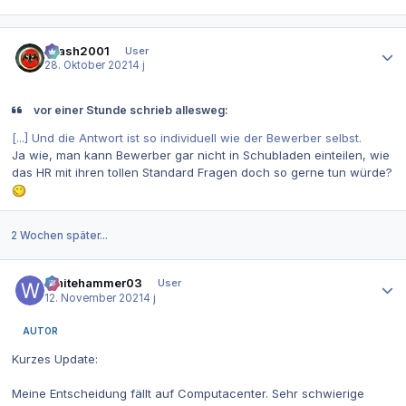
Autor-Statistiken
Crash2001
User
28. Oktober 2021
4 j
vor einer Stunde schrieb allesweg:
[...] Und die Antwort ist so individuell wie der Bewerber selbst.
Ja wie, man kann Bewerber gar nicht in Schubladen einteilen, wie
das HR mit ihren tollen Standard Fragen doch so gerne tun würde?
2 Wochen später...
Autor-Statistiken
Whitehammer03
User
12. November 2021
4 j
AUTOR
Kurzes Update:
Meine Entscheidung fällt auf Computacenter. Sehr schwierige