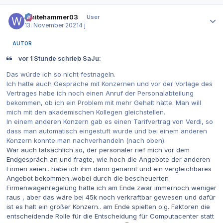
Autor-Statistiken
Whitehammer03
User
13. November 2021
4 j
AUTOR
vor 1 Stunde schrieb SaJu:
Das würde ich so nicht festnageln.
Ich hatte auch Gespräche mit Konzernen und vor der Vorlage des
Vertrages habe ich noch einen Anruf der Personalabteilung
bekommen, ob ich ein Problem mit mehr Gehalt hätte. Man will
mich mit den akademischen Kollegen gleichstellen.
In einem anderen Konzern gab es einen Tarifvertrag von Verdi, so
dass man automatisch eingestuft wurde und bei einem anderen
Konzern konnte man nachverhandeln (nach oben).
War auch tatsächlich so, der personaler rief mich vor dem
Endgespräch an und fragte, wie hoch die Angebote der anderen
Firmen seien.. habe ich ihm dann genannt und ein vergleichbares
Angebot bekommen..wobei durch die bescheuerten
Firmenwagenregelung hätte ich am Ende zwar immernoch weniger
raus , aber das wäre bei 45k noch verkraftbar gewesen und dafür
ist es halt ein großer Konzern.. am Ende spielten o.g. Faktoren die
entscheidende Rolle für die Entscheidung für Computacenter statt