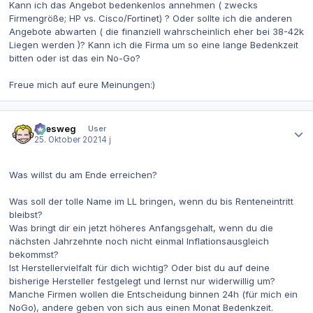
Kann ich das Angebot bedenkenlos annehmen ( zwecks
Firmengröße; HP vs. Cisco/Fortinet) ? Oder sollte ich die anderen
Angebote abwarten ( die finanziell wahrscheinlich eher bei 38-42k
Liegen werden )? Kann ich die Firma um so eine lange Bedenkzeit
bitten oder ist das ein No-Go?
Freue mich auf eure Meinungen:)
Autor-Statistiken
allesweg
User
25. Oktober 2021
4 j
Was willst du am Ende erreichen?
Was soll der tolle Name im LL bringen, wenn du bis Renteneintritt
bleibst?
Was bringt dir ein jetzt höheres Anfangsgehalt, wenn du die
nächsten Jahrzehnte noch nicht einmal Inflationsausgleich
bekommst?
Ist Herstellervielfalt für dich wichtig? Oder bist du auf deine
bisherige Hersteller festgelegt und lernst nur widerwillig um?
Manche Firmen wollen die Entscheidung binnen 24h (für mich ein
NoGo), andere geben von sich aus einen Monat Bedenkzeit.