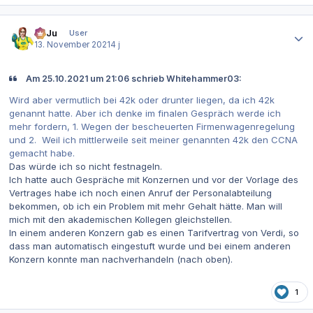
Autor-Statistiken
SaJu
User
13. November 2021
4 j
Am 25.10.2021 um 21:06 schrieb Whitehammer03:
Wird aber vermutlich bei 42k oder drunter liegen, da ich 42k
genannt hatte. Aber ich denke im finalen Gespräch werde ich
mehr fordern, 1. Wegen der bescheuerten Firmenwagenregelung
und 2. Weil ich mittlerweile seit meiner genannten 42k den CCNA
gemacht habe.
Das würde ich so nicht festnageln.
Ich hatte auch Gespräche mit Konzernen und vor der Vorlage des
Vertrages habe ich noch einen Anruf der Personalabteilung
bekommen, ob ich ein Problem mit mehr Gehalt hätte. Man will
mich mit den akademischen Kollegen gleichstellen.
In einem anderen Konzern gab es einen Tarifvertrag von Verdi, so
dass man automatisch eingestuft wurde und bei einem anderen
Konzern konnte man nachverhandeln (nach oben).
1