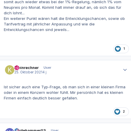
somit auch wieder etwas bei der 1%-Regelung, nämlich 1% vom
Neupreis pro Monat. Kommt halt immer drauf an, ob sich das für
dich lohnt...
Ein weiterer Punkt wären halt die Entwicklungschancen, sowie ob
Tarifvertrag mit jährlicher Anpassung und wie die
Entwicklungschancen sind jeweils...
1
Autor-Statistiken
Kleinrechner
User
25. Oktober 2021
4 j
Ist sicher auch eine Typ-Frage, ob man sich in einer kleinen Firma
oder in einem Konzern wohler fühlt. Mir persönlich hat es kleinen
Firmen einfach deutlich besser gefallen.
2
Autor-Statistiken
Whitehammer03
User