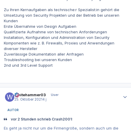
Zu Ihren Kernaufgaben als technische:r Spezialist:in gehört die
Umsetzung von Security Projekten und der Betrieb bei unseren
Kunden
Erste Übernahme von Design Aufgaben
Qualifizierte Aufnahme von technischen Anforderungen
Installation, Konfiguration und Administration von Security
Komponenten wie z. B. Firewalls, Proxies und Anwendungen
diverser Hersteller
Zuverlässige Dokumentation aller Anfragen
Troubleshooting bei unseren Kunden
2nd und 3rd Level Support
Autor-Statistiken
Whitehammer03
User
25. Oktober 2021
4 j
AUTOR
vor 2 Stunden schrieb Crash2001:
Es geht ja nicht nur um die Firmengröße, sondern auch um die