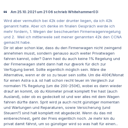
Am 25.10.2021 um 21:06 schrieb Whitehammer03:
Wird aber vermutlich bei 42k oder drunter liegen, da ich 42k
genannt hatte. Aber ich denke im finalen Gespräch werde ich
mehr fordern, 1. Wegen der bescheuerten Firmenwagenregelung
und 2. Weil ich mittlerweile seit meiner genannten 42k den CCNA
gemacht habe.
Dir ist aber schon klar, dass du den Firmenwagen nicht zwingend
annehmen musst, sondern genauso auch weiter Privatwagen
fahren kannst, oder? Dann hast du auch keine 1% Regelung und
der Firmenwagen steht dann halt nur @work für dich zur
Verfügung bereit. Sollte eigentlich möglich sein. Wäre die
Alternative, wenn er dir so zu teuer sein sollte. Um die 400€/Monat
für einen Astra o.ä. ist halt schon recht teuer im Vergleich zur
normalen 1% Regelung (um die 200-250€), wobei es dann wieder
drauf an kommt, ob du Kilometer privat komplett frei hast (auch
Ausland), oder ob es gedeckelt ist und wer alles mit dem Wagen
fahren dürfte dann. Sprit wird ja auch nicht günstiger momentan
und Wartungen und Reparaturen, sowie Versicherung (und
Steuern?) sind halt komplett mit abgedeckt. Wenn du das mit
einberechnest, geht der Preis eigentlich noch. Je mehr km du
privat damit fährst, um so günstiger wird so was halt für einen...