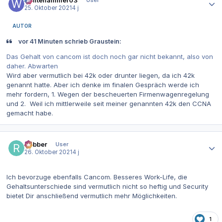
25. Oktober 2021
4 j
AUTOR
vor 41 Minuten schrieb Graustein:
Das Gehalt von cancom ist doch noch gar nicht bekannt, also von
daher. Abwarten
Wird aber vermutlich bei 42k oder drunter liegen, da ich 42k
genannt hatte. Aber ich denke im finalen Gespräch werde ich
mehr fordern, 1. Wegen der bescheuerten Firmenwagenregelung
und 2. Weil ich mittlerweile seit meiner genannten 42k den CCNA
gemacht habe.
Autor-Statistiken
Rabber
User
26. Oktober 2021
4 j
Ich bevorzuge ebenfalls Cancom. Besseres Work-Life, die
Gehaltsunterschiede sind vermutlich nicht so heftig und Security
bietet Dir anschließend vermutlich mehr Möglichkeiten.
1