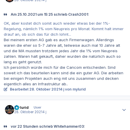
Am 25.10.2021 um 15:25 schrieb Crash2001:
OK, aber kostet dich somit auch wieder etwas bei der 1%-
Regelung, nämlich 1% vom Neupreis pro Monat. Kommt halt immer
drauf an, ob sich das für dich lohnt...
Bei meinem ersten AG gab es auch Firmenwagen. Allerdings
waren die eher so 5-7 Jahre alt, teilweise auch mal 10 Jahre alt
und die MA mussten trotzdem jedes Jahr die 1% vom Neupreis
zahlen. Waren halt gekauft, daher wurden die natürlich auch so
lang es geht genutzt.
Ich persönlich würde mich für die Cancom entscheiden. Sind
soweit ich das beurteilen kann sind die ein guter AG. Die arbeiten
bei einigen Projekten auch eng mit uns zusammen und decken
eigentlich alles an Infrastruktur ab..
Bearbeitet
28. Oktober 2021
4 j
von mylurid
Autor-Statistiken
mylurid
User
28. Oktober 2021
4 j
vor 22 Stunden schrieb Whitehammer03: