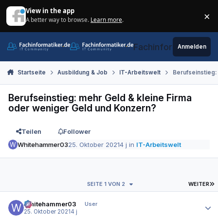
Zum Inhalt springen
View in the app
×
A better way to browse.
Learn more
.
Di
Fachinformatiker.de
Anmelden
Startseite
Ausbildung & Job
IT-Arbeitswelt
Berufseinstieg:
Berufseinstieg: mehr Geld & kleine Firma
oder weniger Geld und Konzern?
Teilen
Follower
Whitehammer03
25. Oktober 2021
4 j
in
IT-Arbeitswelt
L
SEITE 1 VON 2
WEITER
Autor-Statistiken
Whitehammer03
User
25. Oktober 2021
4 j