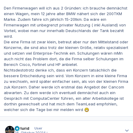
Den Firmenwagen will ich aus 2 Gründen: ich brauche demnächst
einen Wagen, mein 12 jahre alter BMW nähert sich der 200TKM
Marke. Zudem fahre ich jährlich 15-20tkm. Da wäre ein
Firmenwagen mit unbegrenzt privater Nutzung ( inkl Ausland) von
Vorteil, wobei man nur innerhalb Deutschlands der Tank bezahlt
wird.
Die eine Firma ist zwar klein, betreut aber nur den Mittelstand oder
Konzerne, die sind also trotz der kleinen Größe, relativ spezialisiert
und setzen viel Enterprise-Technik ein. Schulungen wären mMn
auch nicht das Problem dort, da die Firma selber Schulungen im
Bereich Cisco, Fortinet und HP anbietet.
Nichtsdestotrotz denke ich, dass ein Konzern tatsächlich die
bessere Entscheidung sein wird. Vom Konzern in eine kleine Firma
zu wechseln, wird später einfacher sein, als von der kleinen Firma
zuk Konzern. Daher werde ich erstmal das Angebot der Cancom
abwarten. Zu dem werde ich eventuell demnächst auch ein
Gespräch mit ComputaCenter führen, ein alter Arbeitskollege ist
dorthin gewechselt und hat mich dem TeamLead empfohlen,
welcher sich die Tage bei mir melden wird
Autor-Statistiken
mylurid
User
28. Oktober 2021
4 j