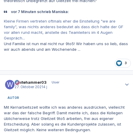
theoretisch unbegrenzt auf Gleitzeit frei machen?
vor 7 Minuten schrieb Maniska:
Kleine Firmen vertreten oftmals eher die Einstellung "we are
family", was nichts anderes bedeutet als dass dich halte der GF
vor allen rund macht, anstelle des Teamleiters im 4 Augen
Gespräch...
Und Familie ist nun mal nicht nur 9to5! Wir haben uns so lieb, dass
wir auch abends und am Wochenende ...
3
Autor-Statistiken
Whitehammer03
User
27. Oktober 2021
4 j
AUTOR
Mit Kernarbeitszeit wollte ich was anderes ausdrücken, vielleicht
war das der falsche Begriff. Damit meinte ich, dass die Kollegen
üblicherweise trotz Gleitzeit 9to5 arbeiten, frei aus eigener
Entscheidung. Aber solang es die Kundenprojekte zulassen, ist
Gleitzeit möglich. Keine weiteren Bedingungen.