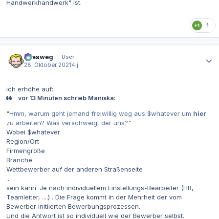
Handwerkhandwerk" ist.
1
Autor-Statistiken
allesweg
User
28. Oktober 2021
4 j
ich erhöhe auf:
vor 13 Minuten schrieb Maniska:
"Hmm, warum geht jemand freiwillig weg aus $whatever um
hier
zu arbeiten? Was verschweigt der uns?"
Wobei $whatever
Region/Ort
Firmengröße
Branche
Wettbewerber auf der anderen Straßenseite
...
sein kann. Je nach individuellem Einstellungs-Bearbeiter (HR,
Teamleiter, ....) . Die Frage kommt in der Mehrheit der vom
Bewerber initiierten Bewerbungsprozessen.
Und die Antwort ist so individuell wie der Bewerber selbst.