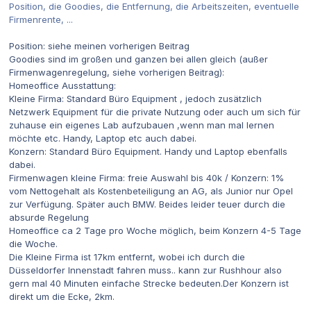
Position, die Goodies, die Entfernung, die Arbeitszeiten, eventuelle
Firmenrente, ...
Position: siehe meinen vorherigen Beitrag
Goodies sind im großen und ganzen bei allen gleich (außer
Firmenwagenregelung, siehe vorherigen Beitrag):
Homeoffice Ausstattung:
Kleine Firma: Standard Büro Equipment , jedoch zusätzlich
Netzwerk Equipment für die private Nutzung oder auch um sich für
zuhause ein eigenes Lab aufzubauen ,wenn man mal lernen
möchte etc. Handy, Laptop etc auch dabei.
Konzern: Standard Büro Equipment. Handy und Laptop ebenfalls
dabei.
Firmenwagen kleine Firma: freie Auswahl bis 40k / Konzern: 1%
vom Nettogehalt als Kostenbeteiligung an AG, als Junior nur Opel
zur Verfügung. Später auch BMW. Beides leider teuer durch die
absurde Regelung
Homeoffice ca 2 Tage pro Woche möglich, beim Konzern 4-5 Tage
die Woche.
Die Kleine Firma ist 17km entfernt, wobei ich durch die
Düsseldorfer Innenstadt fahren muss.. kann zur Rushhour also
gern mal 40 Minuten einfache Strecke bedeuten.
Der Konzern ist
direkt um die Ecke, 2km.