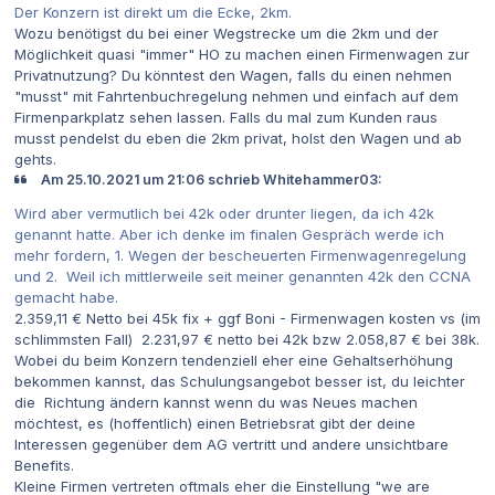
Der Konzern ist direkt um die Ecke, 2km.
Wozu benötigst du bei einer Wegstrecke um die 2km und der
Möglichkeit quasi "immer" HO zu machen einen Firmenwagen zur
Privatnutzung? Du könntest den Wagen, falls du einen nehmen
"musst" mit Fahrtenbuchregelung nehmen und einfach auf dem
Firmenparkplatz sehen lassen. Falls du mal zum Kunden raus
musst pendelst du eben die 2km privat, holst den Wagen und ab
gehts.
Am 25.10.2021 um 21:06 schrieb Whitehammer03:
Wird aber vermutlich bei 42k oder drunter liegen, da ich 42k
genannt hatte. Aber ich denke im finalen Gespräch werde ich
mehr fordern, 1. Wegen der bescheuerten Firmenwagenregelung
und 2. Weil ich mittlerweile seit meiner genannten 42k den CCNA
gemacht habe.
2.359,11 € Netto bei 45k fix + ggf Boni - Firmenwagen kosten vs (im
schlimmsten Fall) 2.231,97 € netto bei 42k bzw 2.058,87 € bei 38k.
Wobei du beim Konzern tendenziell eher eine Gehaltserhöhung
bekommen kannst, das Schulungsangebot besser ist, du leichter
die Richtung ändern kannst wenn du was Neues machen
möchtest, es (hoffentlich) einen Betriebsrat gibt der deine
Interessen gegenüber dem AG vertritt und andere unsichtbare
Benefits.
Kleine Firmen vertreten oftmals eher die Einstellung "we are