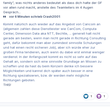
family", was nichts anderes bedeutet als dass dich halte der GF
vor allen rund macht, anstelle des Teamleiters im 4 Augen
Gespräch...
vor 6 Minuten schrieb Crash2001:
Kommt natürlich auch wieder auf das Angebot von Cancom an
(allgemein zahlen diese Dienstleister wie CanCom, Computa
Center, Dimension Data aka NTT, Bechtle, ... generell halt nicht
gerade am besten, wenn man nicht gerade in Richtung Consulting
geht, dafür bekommt man aber zumindest sinnvolle Schulungen
und hat einen recht sicheren Job), aber ich würde eher zur
großen Firma tendieren, auch wenn du dabei erst einmal weniger
verdienst. In der Anfangszeit kommt es nicht so sehr auf das
Gehalt an, sondern sich eine sinnvolle Grundlage an Wissen zu
schaffen und da hast du beim Konzern denke ich bessere
Möglichkeiten und kannst dich später auch besser in eine
Richtung spezialisieren, bzw. dir werden mehr mögliche
Richtungen geboten.
THIS!
1
1
Autor-Statistiken