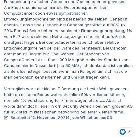
Entscheidung zwischen Cancom und Computacenter gewesen.
Am Ende erschienenen mir die Gesprächspartner bei
Computacenter doch etwas sympathischer.
Entwicklungsmöglichkeiten sind bei beiden die selben. Gehalt ist
ebenfalls das selbe ( jedoch bei Cancom gesplittet auf 80% fix
20% Bonus.) Beide haben ne schlechte Firmenwagenregelung, 1%
vom BLP wird direkt vom Netto abgezogen und nicht aufs Brutto
draufgeschlagen. Bei computacenter habe ich aber relative
Entscheidungsfreiheit bei der Wahl des Herstellers. Bei Cancom
darf man zu Beginn nur Opel wählen. Der Standort von
ComputaCenter ist mit über 1000 MA größer als der Standort von
Cancom hier in Düsseldorf ( ca 50 MA) , ich denke das ist vorallem
als Berufseinsteiger besser, wenn man Kollegen um sich hat die
man persönlich kennenlernen und um Rat fragen kann.
Vertraglich wäre die kleine IT Beratung die beste Wahl gewesen,
hätte da mit dem Bonus wahrscheinlich 50k verdienen können,
normale 1% Versteuerung für Firmenwagen etc etc... Aber ich
wollte dann doch lieber in drn Security Bereich bei nem großen AG
für 45k statt im klassischen networking bei einer kleinen firma.
Bearbeitet
12. November 2021
4 j
von Whitehammer03
5