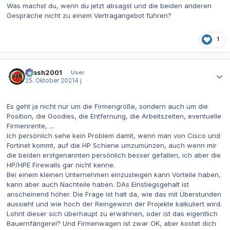
Was machst du, wenn du jetzt absagst und die beiden anderen
Gespräche nicht zu einem Vertragangebot führen?
1
Autor-Statistiken
Crash2001
User
25. Oktober 2021
4 j
Es geht ja nicht nur um die Firmengröße, sondern auch um die
Position, die Goodies, die Entfernung, die Arbeitszeiten, eventuelle
Firmenrente, ...
Ich persönlich sehe kein Problem damit, wenn man von Cisco und
Fortinet kommt, auf die HP Schiene umzumünzen, auch wenn mir
die beiden erstgenannten persönlich besser gefallen, ich aber die
HP/HPE Firewalls gar nicht kenne.
Bei einem kleinen Unternehmen einzusteigen kann Vorteile haben,
kann aber auch Nachteile haben. DAs Einstiegsgehalt ist
anscheinend höher. Die Frage ist halt da, wie das mit Überstunden
aussieht und wie hoch der Reingewinn der Projekte kalkuliert wird.
Lohnt dieser sich überhaupt zu erwähnen, oder ist das eigentlich
Bauernfängerei? Und Firmenwagen ist zwar OK, aber kostet dich