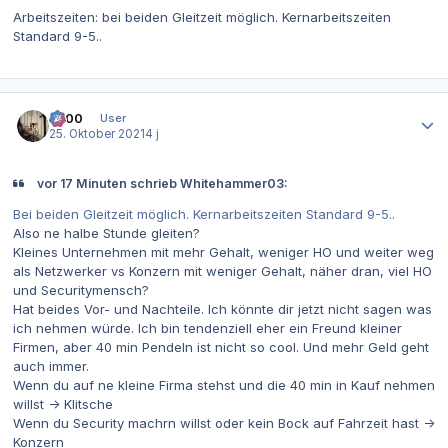
Arbeitszeiten: bei beiden Gleitzeit möglich. Kernarbeitszeiten
Standard 9-5..
Autor-Statistiken
0x00
User
25. Oktober 2021
4 j
vor 17 Minuten schrieb Whitehammer03:
Bei beiden Gleitzeit möglich. Kernarbeitszeiten Standard 9-5..
Also ne halbe Stunde gleiten?
Kleines Unternehmen mit mehr Gehalt, weniger HO und weiter weg
als Netzwerker vs Konzern mit weniger Gehalt, näher dran, viel HO
und Securitymensch?
Hat beides Vor- und Nachteile. Ich könnte dir jetzt nicht sagen was
ich nehmen würde. Ich bin tendenziell eher ein Freund kleiner
Firmen, aber 40 min Pendeln ist nicht so cool. Und mehr Geld geht
auch immer.
Wenn du auf ne kleine Firma stehst und die 40 min in Kauf nehmen
willst -> Klitsche
Wenn du Security machrn willst oder kein Bock auf Fahrzeit hast ->
Konzern