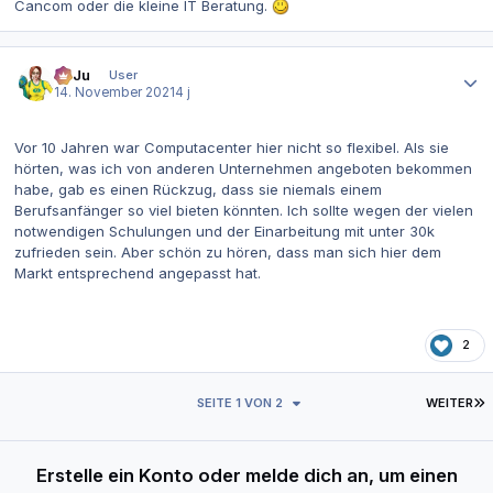
Cancom oder die kleine IT Beratung.
Autor-Statistiken
SaJu
User
14. November 2021
4 j
Vor 10 Jahren war Computacenter hier nicht so flexibel. Als sie
hörten, was ich von anderen Unternehmen angeboten bekommen
habe, gab es einen Rückzug, dass sie niemals einem
Berufsanfänger so viel bieten könnten. Ich sollte wegen der vielen
notwendigen Schulungen und der Einarbeitung mit unter 30k
zufrieden sein. Aber schön zu hören, dass man sich hier dem
Markt entsprechend angepasst hat.
2
L
SEITE 1 VON 2
WEITER
Erstelle ein Konto oder melde dich an, um einen