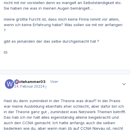
nicht mit mir vorstellen denn es mangelt an Selbstständigkeit etc.
Sie haben nie was in meinen Augen bemängelt…
meine größte Furcht ist, dass mich keine Firma nimmt vor allem,
wenn ich keine Erfahrung habe? Was sollen sie mit mir anfangen
?
gibt es jemanden der das selbe durchgemacht hat ?
lG
Autor-Statistiken
Whitehammer03
User
24. Februar 2022
4 j
Hast du denn zumindest in der Theorie was drauf? In der Praxis
war meine Ausbildung ebenfalls eher schlecht, aber dafür bin ich
in der Theorie ganz gut , zumindest was Netzwerk Themen betrifft.
Das hab ich mir halt alles eigenständig alleine beigebracht und
auch den CCNA gemacht. Ich hatte anfangs auch die selben
bedenken wie du, aber wenn man zb auf CCNA Nievau ist, reicht