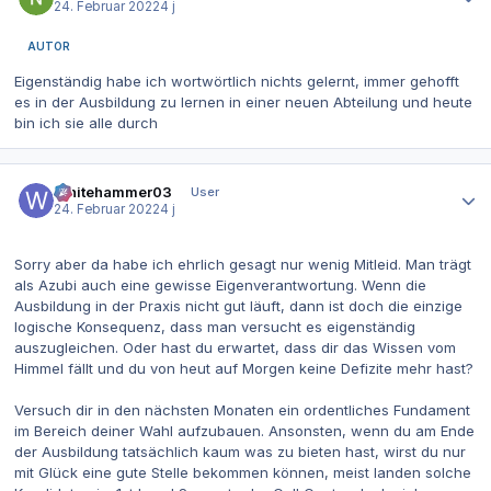
24. Februar 2022
4 j
AUTOR
Eigenständig habe ich wortwörtlich nichts gelernt, immer gehofft
es in der Ausbildung zu lernen in einer neuen Abteilung und heute
bin ich sie alle durch
Autor-Statistiken
Whitehammer03
User
24. Februar 2022
4 j
Sorry aber da habe ich ehrlich gesagt nur wenig Mitleid. Man trägt
als Azubi auch eine gewisse Eigenverantwortung. Wenn die
Ausbildung in der Praxis nicht gut läuft, dann ist doch die einzige
logische Konsequenz, dass man versucht es eigenständig
auszugleichen. Oder hast du erwartet, dass dir das Wissen vom
Himmel fällt und du von heut auf Morgen keine Defizite mehr hast?
Versuch dir in den nächsten Monaten ein ordentliches Fundament
im Bereich deiner Wahl aufzubauen. Ansonsten, wenn du am Ende
der Ausbildung tatsächlich kaum was zu bieten hast, wirst du nur
mit Glück eine gute Stelle bekommen können, meist landen solche