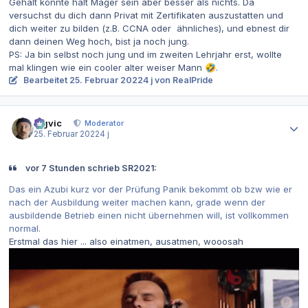
Gehalt könnte halt Mager sein aber besser als nichts. Da
versuchst du dich dann Privat mit Zertifikaten auszustatten und
dich weiter zu bilden (z.B. CCNA oder ähnliches), und ebnest dir
dann deinen Weg hoch, bist ja noch jung.
PS: Ja bin selbst noch jung und im zweiten Lehrjahr erst, wollte
mal klingen wie ein cooler alter weiser Mann
.
🤣
Bearbeitet
25. Februar 2022
4 j
von RealPride
Autor-Statistiken
bigvic
Moderator
25. Februar 2022
4 j
vor 7 Stunden schrieb SR2021:
Das ein Azubi kurz vor der Prüfung Panik bekommt ob bzw wie er
nach der Ausbildung weiter machen kann, grade wenn der
ausbildende Betrieb einen nicht übernehmen will, ist vollkommen
normal.
Erstmal das hier ... also einatmen, ausatmen, wooosah