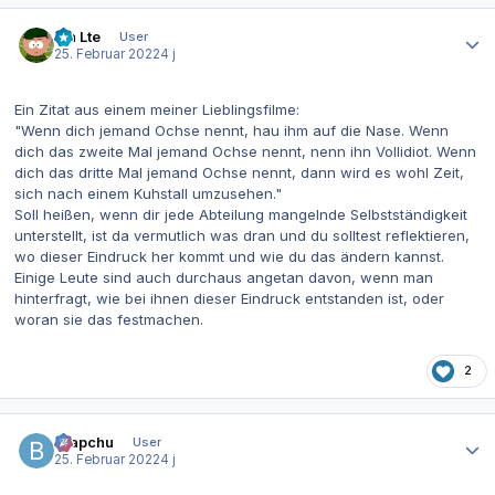
Autor-Statistiken
Ma Lte
User
25. Februar 2022
4 j
Ein Zitat aus einem meiner Lieblingsfilme:
"Wenn dich jemand Ochse nennt, hau ihm auf die Nase. Wenn
dich das zweite Mal jemand Ochse nennt, nenn ihn Vollidiot. Wenn
dich das dritte Mal jemand Ochse nennt, dann wird es wohl Zeit,
sich nach einem Kuhstall umzusehen."
Soll heißen, wenn dir jede Abteilung mangelnde Selbstständigkeit
unterstellt, ist da vermutlich was dran und du solltest reflektieren,
wo dieser Eindruck her kommt und wie du das ändern kannst.
Einige Leute sind auch durchaus angetan davon, wenn man
hinterfragt, wie bei ihnen dieser Eindruck entstanden ist, oder
woran sie das festmachen.
2
Autor-Statistiken
Brapchu
User
25. Februar 2022
4 j