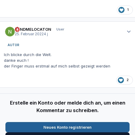
1
Autor-Statistiken
SENDMELOCATON
User
25. Februar 2022
4 j
AUTOR
Ich blicke durch die Welt.
danke euch !
der Finger muss erstmal auf mich selbst gezeigt werden
2
Erstelle ein Konto oder melde dich an, um einen
Kommentar zu schreiben.
Neues Konto registrieren