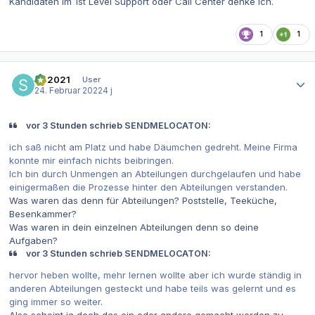
Kandidaten im 1st Level Support oder Call Center denke ich.
1
1
Autor-Statistiken
SR2021
User
24. Februar 2022
4 j
vor 3 Stunden schrieb SENDMELOCATON:
ich saß nicht am Platz und habe Däumchen gedreht. Meine Firma
konnte mir einfach nichts beibringen.
Ich bin durch Unmengen an Abteilungen durchgelaufen und habe
einigermaßen die Prozesse hinter den Abteilungen verstanden.
Was waren das denn für Abteilungen? Poststelle, Teeküche,
Besenkammer?
Was waren in dein einzelnen Abteilungen denn so deine
Aufgaben?
vor 3 Stunden schrieb SENDMELOCATON:
hervor heben wollte, mehr lernen wollte aber ich wurde ständig in
anderen Abteilungen gesteckt und habe teils was gelernt und es
ging immer so weiter.