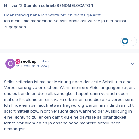
vor 12 Stunden schrieb SENDMELOCATON:
Eigenständig habe ich wortwörtlich nichts gelernt,
Ich mein.. die mangelnde Selbstständigkeit wurde ja hier selbst
zugegeben.
1
Autor-Statistiken
ocseolbap
User
25. Februar 2022
4 j
Selbstreflexion ist meiner Meinung nach der erste Schritt um eine
Verbesserung zu erreichen. Wenn mehrere Abteilungungen sagen,
das es bei dir an der selbständigkeit hapert dann versuch doch
mal die Probleme an dir evt. zu erkennen und diese zu verbessern.
Ich finde es aber auch etwas fragwürdig warum man dir das nicht
sofort mitteilt bzw. nicht versucht dich während der Ausbildung in
eine Richtung zu lenken damit du eine gewisse selbständigkeit
lernst. Vor allem da es ja anscheinend mehrere Abteilungen
bemängeln.