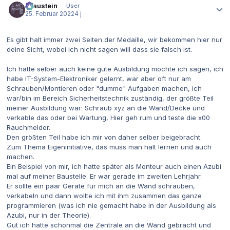
Graustein
User
25. Februar 2022
4 j
Es gibt halt immer zwei Seiten der Medaille, wir bekommen hier nur
deine Sicht, wobei ich nicht sagen will dass sie falsch ist.
Ich hatte selber auch keine gute Ausbildung möchte ich sagen, ich
habe IT-System-Elektroniker gelernt, war aber oft nur am
Schrauben/Montieren oder "dumme" Aufgaben machen, ich
war/bin im Bereich Sicherheitstechnik zuständig, der größte Teil
meiner Ausbildung war: Schraub xyz an die Wand/Decke und
verkable das oder bei Wartung, Hier geh rum und teste die x00
Rauchmelder.
Den größten Teil habe ich mir von daher selber beigebracht.
Zum Thema Eigeninitiative, das muss man halt lernen und auch
machen.
Ein Beispiel von mir, ich hatte später als Monteur auch einen Azubi
mal auf meiner Baustelle. Er war gerade im zweiten Lehrjahr.
Er sollte ein paar Geräte für mich an die Wand schrauben,
verkabeln und dann wollte ich mit ihm zusammen das ganze
programmieren (was ich nie gemacht habe in der Ausbildung als
Azubi, nur in der Theorie).
Gut ich hatte schonmal die Zentrale an die Wand gebracht und