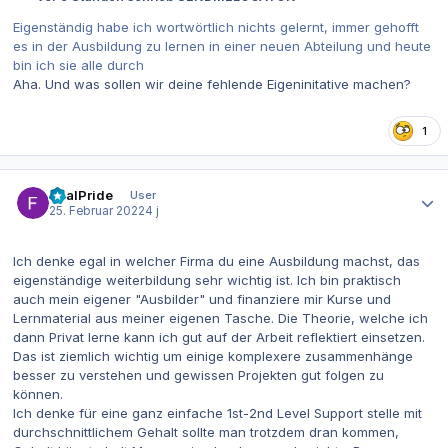
Eigenständig habe ich wortwörtlich nichts gelernt, immer gehofft
es in der Ausbildung zu lernen in einer neuen Abteilung und heute
bin ich sie alle durch
Aha. Und was sollen wir deine fehlende Eigeninitative machen?
1
Autor-Statistiken
RealPride
User
25. Februar 2022
4 j
Ich denke egal in welcher Firma du eine Ausbildung machst, das
eigenständige weiterbildung sehr wichtig ist. Ich bin praktisch
auch mein eigener "Ausbilder" und finanziere mir Kurse und
Lernmaterial aus meiner eigenen Tasche. Die Theorie, welche ich
dann Privat lerne kann ich gut auf der Arbeit reflektiert einsetzen.
Das ist ziemlich wichtig um einige komplexere zusammenhänge
besser zu verstehen und gewissen Projekten gut folgen zu
können.
Ich denke für eine ganz einfache 1st-2nd Level Support stelle mit
durchschnittlichem Gehalt sollte man trotzdem dran kommen,