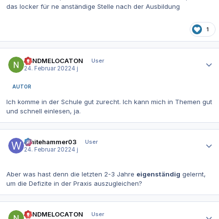
das locker für ne anständige Stelle nach der Ausbildung
1
Autor-Statistiken
SENDMELOCATON
User
24. Februar 2022
4 j
AUTOR
Ich komme in der Schule gut zurecht. Ich kann mich in Themen gut
und schnell einlesen, ja.
Autor-Statistiken
Whitehammer03
User
24. Februar 2022
4 j
Aber was hast denn die letzten 2-3 Jahre
eigenständig
gelernt,
um die Defizite in der Praxis auszugleichen?
Autor-Statistiken
SENDMELOCATON
User