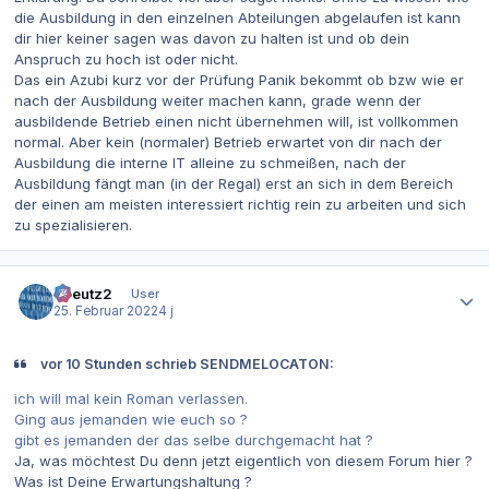
die Ausbildung in den einzelnen Abteilungen abgelaufen ist kann
dir hier keiner sagen was davon zu halten ist und ob dein
Anspruch zu hoch ist oder nicht.
Das ein Azubi kurz vor der Prüfung Panik bekommt ob bzw wie er
nach der Ausbildung weiter machen kann, grade wenn der
ausbildende Betrieb einen nicht übernehmen will, ist vollkommen
normal. Aber kein (normaler) Betrieb erwartet von dir nach der
Ausbildung die interne IT alleine zu schmeißen, nach der
Ausbildung fängt man (in der Regal) erst an sich in dem Bereich
der einen am meisten interessiert richtig rein zu arbeiten und sich
zu spezialisieren.
Autor-Statistiken
tkreutz2
User
25. Februar 2022
4 j
vor 10 Stunden schrieb SENDMELOCATON:
ich will mal kein Roman verlassen.
Ging aus jemanden wie euch so ?
gibt es jemanden der das selbe durchgemacht hat ?
Ja, was möchtest Du denn jetzt eigentlich von diesem Forum hier ?
Was ist Deine Erwartungshaltung ?