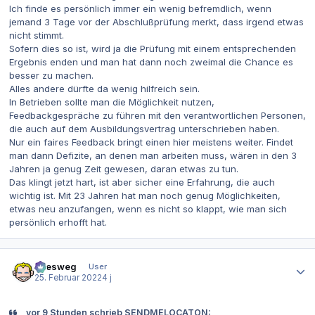
Ich finde es persönlich immer ein wenig befremdlich, wenn
jemand 3 Tage vor der Abschlußprüfung merkt, dass irgend etwas
nicht stimmt.
Sofern dies so ist, wird ja die Prüfung mit einem entsprechenden
Ergebnis enden und man hat dann noch zweimal die Chance es
besser zu machen.
Alles andere dürfte da wenig hilfreich sein.
In Betrieben sollte man die Möglichkeit nutzen,
Feedbackgespräche zu führen mit den verantwortlichen Personen,
die auch auf dem Ausbildungsvertrag unterschrieben haben.
Nur ein faires Feedback bringt einen hier meistens weiter. Findet
man dann Defizite, an denen man arbeiten muss, wären in den 3
Jahren ja genug Zeit gewesen, daran etwas zu tun.
Das klingt jetzt hart, ist aber sicher eine Erfahrung, die auch
wichtig ist. Mit 23 Jahren hat man noch genug Möglichkeiten,
etwas neu anzufangen, wenn es nicht so klappt, wie man sich
persönlich erhofft hat.
Autor-Statistiken
allesweg
User
25. Februar 2022
4 j
vor 9 Stunden schrieb SENDMELOCATON: