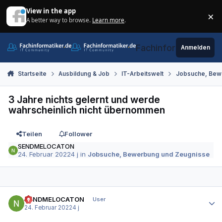
Zum Inhalt springen
View in the app
×
A better way to browse.
Learn more
.
Di
Fachinformatiker.de
Anmelden
Startseite
Ausbildung & Job
IT-Arbeitswelt
Jobsuche, Bew
3 Jahre nichts gelernt und werde
wahrscheinlich nicht übernommen
Teilen
Follower
SENDMELOCATON
24. Februar 2022
4 j
in
Jobsuche, Bewerbung und Zeugnisse
Autor-Statistiken
SENDMELOCATON
User
24. Februar 2022
4 j