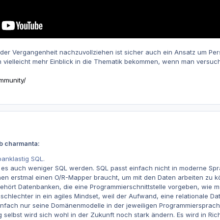
 der Vergangenheit nachzuvollziehen ist sicher auch ein Ansatz um Per
 vielleicht mehr Einblick in die Thematik bekommen, wenn man versuch
mmunity/
eb charmanta:
banklastig SQL.
d es auch weniger SQL werden. SQL passt einfach nicht in moderne Spra
chen erstmal einen O/R-Mapper braucht, um mit den Daten arbeiten zu k
gehört Datenbanken, die eine Programmierschnittstelle vorgeben, wie
schlechter in ein agiles Mindset, weil der Aufwand, eine relationale 
fach nur seine Domänenmodelle in der jeweiligen Programmiersprach
selbst wird sich wohl in der Zukunft noch stark ändern. Es wird in R