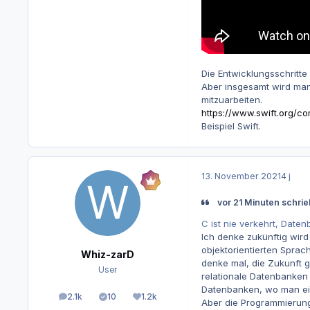
Die Entwicklungsschritte
Aber insgesamt wird man
mitzuarbeiten.
https://www.swift.org/co
Beispiel Swift.
13. November 2021
4 j
vor 21 Minuten schri
C ist nie verkehrt, Daten
Ich denke zukünftig wir
objektorientierten Spra
Whiz-zarD
denke mal, die Zukunft 
User
relationale Datenbanken 
Datenbanken, wo man ein
2.1k
10
1.2k
Beiträge
Lösungen
Reputation
Aber die Programmierung 