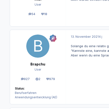
User
54
18
Beiträge
Reputation
13. November 2021
4 j
Solange du eine relativ g
"Kannste eine, kannste al
Aber wenn du eine Sprach
Brapchu
User
927
2
979
Beiträge
Lösungen
Reputation
Status:
Berufserfahren
Anwendungsentwicklung (AE)