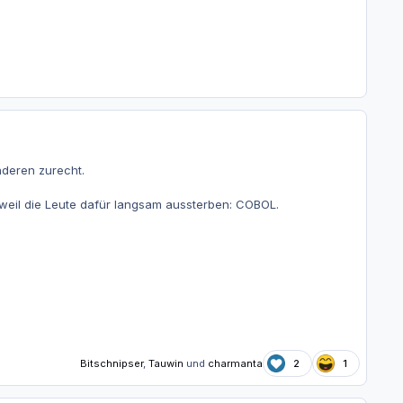
nderen zurecht.
d weil die Leute dafür langsam aussterben: COBOL.
Bitschnipser
,
Tauwin
und
charmanta
2
1