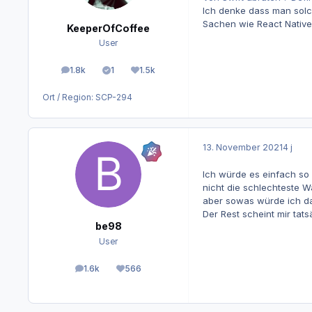
Ich denke dass man solc
Sachen wie React Native
KeeperOfCoffee
User
1.8k
1
1.5k
Beiträge
Lösungen
Reputation
Ort / Region:
SCP-294
13. November 2021
4 j
Ich würde es einfach so 
nicht die schlechteste W
aber sowas würde ich dan
Der Rest scheint mir tat
be98
User
1.6k
566
Beiträge
Reputation