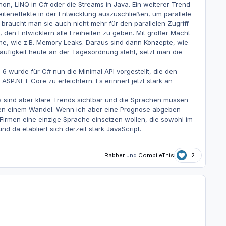
on, LINQ in C# oder die Streams in Java. Ein weiterer Trend
eiteneffekte in der Entwicklung auszuschließen, um parallele
braucht man sie auch nicht mehr für den parallelen Zugriff
n, den Entwicklern alle Freiheiten zu geben. Mit großer Macht
me, wie z.B. Memory Leaks. Daraus sind dann Konzepte, wie
äufigkeit heute an der Tagesordnung steht, setzt man die
T 6 wurde für C# nun die Minimal API vorgestellt, die den
SP.NET Core zu erleichtern. Es erinnert jetzt stark an
Es sind aber klare Trends sichtbar und die Sprachen müssen
hen einem Wandel. Wenn ich aber eine Prognose abgeben
e Firmen eine einzige Sprache einsetzen wollen, die sowohl im
 da etabliert sich derzeit stark JavaScript.
Rabber
und
CompileThis
2