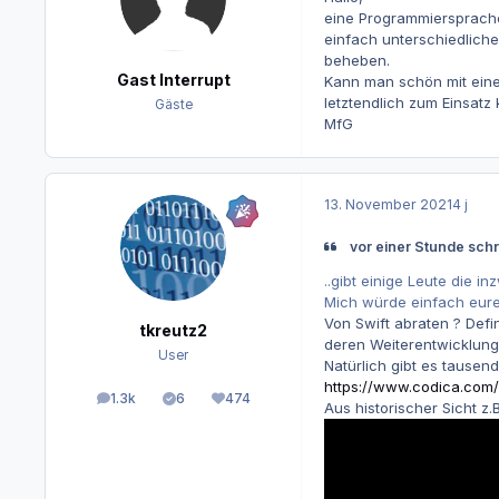
eine Programmiersprache 
einfach unterschiedlich
beheben.
Gast Interrupt
Kann man schön mit ein
letztendlich zum Einsat
Gäste
MfG
13. November 2021
4 j
vor einer Stunde schrie
..gibt einige Leute die 
Mich würde einfach eure
Von Swift abraten ? Defi
tkreutz2
deren Weiterentwicklung 
User
Natürlich gibt es tausend
https://www.codica.com
1.3k
6
474
Beiträge
Lösungen
Reputation
Aus historischer Sicht z.B