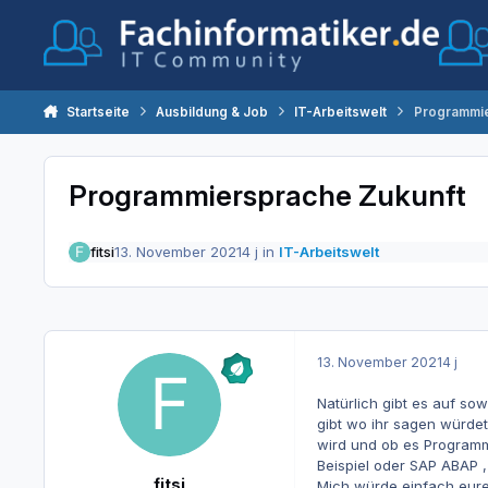
Zum Inhalt springen
Startseite
Ausbildung & Job
IT-Arbeitswelt
Programmie
Programmiersprache Zukunft
fitsi
13. November 2021
4 j
in
IT-Arbeitswelt
13. November 2021
4 j
Natürlich gibt es auf so
gibt wo ihr sagen würdet
wird und ob es Programmi
Beispiel oder SAP ABAP ,
fitsi
Mich würde einfach eure