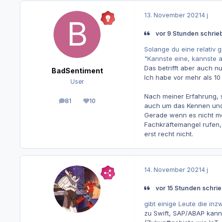
13. November 2021
4 j
vor 9 Stunden schrie
Solange du eine relativ g
"Kannste eine, kannste al
Das betrifft aber auch n
BadSentiment
Ich habe vor mehr als 10
User
Nach meiner Erfahrung, 
81
10
Beiträge
Reputation
auch um das Kennen und
Gerade wenn es nicht meh
Fachkräftemangel rufen, f
erst recht nicht.
14. November 2021
4 j
vor 15 Stunden schrieb 
gibt einige Leute die in
zu Swift, SAP/ABAP kann