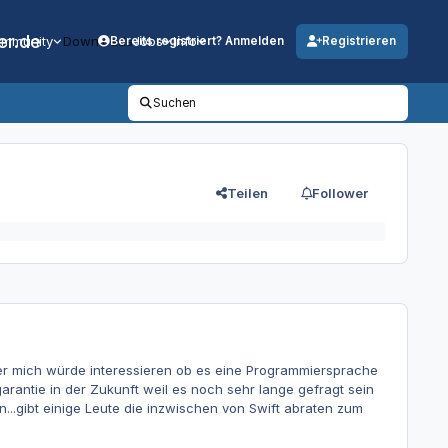
er.de
mmunity
Downloads
Jobs
Info
Bereits registriert? Anmelden
Registrieren
Suchen
Teilen
Follower
ber mich würde interessieren ob es eine Programmiersprache
rantie in der Zukunft weil es noch sehr lange gefragt sein
..gibt einige Leute die inzwischen von Swift abraten zum