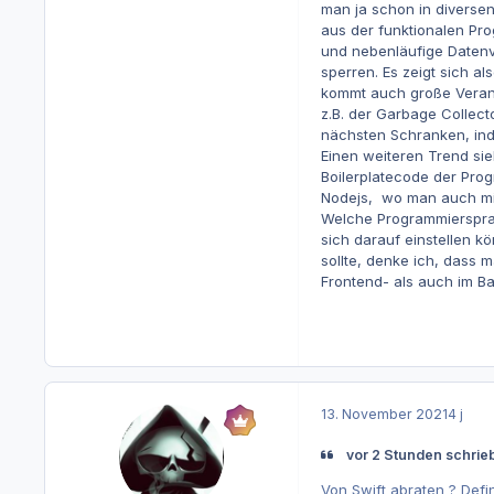
man ja schon in diversen
aus der funktionalen Pro
und nebenläufige Datenve
sperren. Es zeigt sich al
kommt auch große Verant
z.B. der Garbage Collect
nächsten Schranken, ind
Einen weiteren Trend sieh
Boilerplatecode der Prog
Nodejs, wo man auch mit
Welche Programmiersprach
sich darauf einstellen 
sollte, denke ich, dass 
Frontend- als auch im Ba
13. November 2021
4 j
vor 2 Stunden schrieb
Von Swift abraten ? Defin