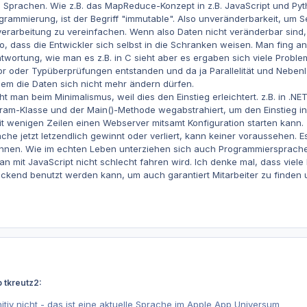
 Sprachen. Wie z.B. das MapReduce-Konzept in z.B. JavaScript und Pyth
grammierung, ist der Begriff "immutable". Also unveränderbarkeit, um S
rarbeitung zu vereinfachen. Wenn also Daten nicht veränderbar sind, 
so, dass die Entwickler sich selbst in die Schranken weisen. Man fing a
wortung, wie man es z.B. in C sieht aber es ergaben sich viele Proble
or oder Typüberprüfungen entstanden und da ja Parallelität und Nebenl
em die Daten sich nicht mehr ändern dürfen.
t man beim Minimalismus, weil dies den Einstieg erleichtert. z.B. in .NE
ram-Klasse und der Main()-Methode wegabstrahiert, um den Einstieg in A
 wenigen Zeilen einen Webserver mitsamt Konfiguration starten kann.
e jetzt letzendlich gewinnt oder verliert, kann keiner voraussehen. 
können. Wie im echten Leben unterziehen sich auch Programmiersprac
man mit JavaScript nicht schlecht fahren wird. Ich denke mal, dass viel
ckend benutzt werden kann, um auch garantiert Mitarbeiter zu finden und
 tkreutz2:
itiv nicht - das ist eine aktuelle Sprache im Apple App Universum