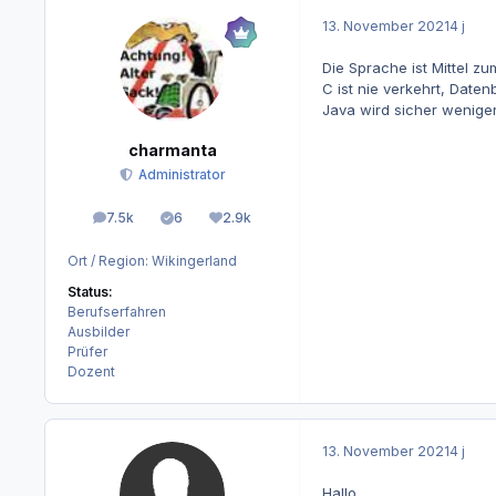
13. November 2021
4 j
Die Sprache ist Mittel z
C ist nie verkehrt, Daten
Java wird sicher wenig
charmanta
Administrator
7.5k
6
2.9k
Beiträge
Lösungen
Reputation
Ort / Region:
Wikingerland
Status:
Berufserfahren
Ausbilder
Prüfer
Dozent
13. November 2021
4 j
Hallo,