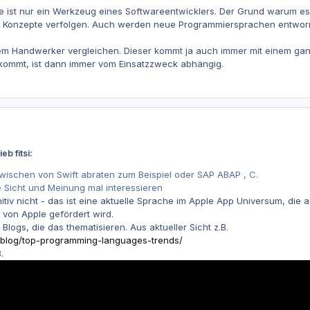
ist nur ein Werkzeug eines Softwareentwicklers. Der Grund warum es so
e Konzepte verfolgen. Auch werden neue Programmiersprachen entworr
em Handwerker vergleichen. Dieser kommt ja auch immer mit einem ga
z kommt, ist dann immer vom Einsatzzweck abhängig.
b fitsi:
inzwischen von Swift abraten zum Beispiel oder SAP ABAP , C.
 Sicht und Meinung mal interessieren
nitiv nicht - das ist eine aktuelle Sprache im Apple App Universum, di
von Apple gefördert wird.
 Blogs, die das thematisieren. Aus aktueller Sicht z.B.
/blog/top-programming-languages-trends/
.