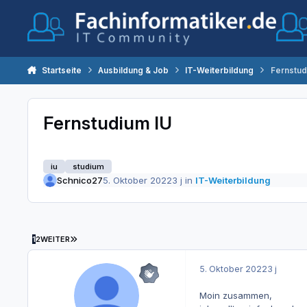
Zum Inhalt springen
Startseite
Ausbildung & Job
IT-Weiterbildung
Fernstud
Fernstudium IU
iu
studium
Schnico27
5. Oktober 2022
3 j
in
IT-Weiterbildung
LETZTE SEITE
1
2
WEITER
5. Oktober 2022
3 j
Moin zusammen,