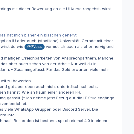
dings mit dieser Bewertung an die UI Kurse rangehst, wirst
s hat mich bisher ein bisschen genervt.
al ob IU oder auch (staatliche) Universität. Gerade mit einer
 wirst du wie
vermutlich auch als eher nervig und
@PVoss
 und mäßigen Erreichbarkeiten von Ansprechpartnern. Manche
 das aber auch schon von der Arbeit: Nur weil du in
darin. - Zusammgefasst: Für das Geld erwarten viele mehr
uell zu bewerten.
gend gut aber eben auch nicht unterirdisch schlecht.
assen kannst. Wie an kaum einer anderen FH.
ng gestellt (* ich nehme jetzt Bezug auf die IT Studiengänge
avon berichtet.
s viele WhatsApp Gruppen oder Discord Server. Die
te Info.
 hast. Bestanden ist bestand, spirch einmal 4.0 in einem