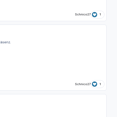
Schnico27
1
Präsenz.
Schnico27
1