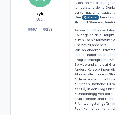
... bin ich mir allerdings
Ich verstehe deine Denkw
du vermutlich enttäusch
kylt
Wie
bereits s
@PVoss
User
vor 1 Stunde schrieb 
597
258
An der IU gibt es im Inf
Beiträge
Reputation
So lange es dein Hauptzie
guten Fachinformatiker A
unsinnvoll ansehen.
Wie an anderen Universi
Fächer haben auch echt m
Programmiersprache XY g
Service und sind auf Gr
Andere Kurse bringen dich
Alles in allem unterm Str
* Herausragend bleibt di
* Für den Bachelor: Dir 
der IU), in den Blogs hie
* Unabhängig von der UI
Studierenden sind recht 
* Am wenigsten gefällt m
Fach kannst du nicht me