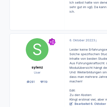
Ich selbst hatte von dene
sehr gut im vgl). Da ka
ich.
6. Oktober 2022
3 j
Leider keine Erfahrungswe
Solche spezifischen Stu
Inhalte von beiden Studi
Aus Führungskraftsicht: 
sylenz
Modulübersicht hängt der
Und: Weiterbildungen sin
User
dass man mehrere Jahre a
machen!
281
119
Beiträge
Reputation
Edit:
Zu den Kosten:
Klingt erstmal viel, abe
Bearbeitet
6. Oktober