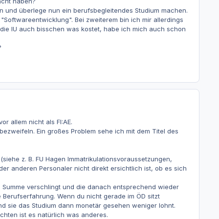
macht haben?
 und überlege nun ein berufsbegleitendes Studium machen.
 "Softwareentwicklung". Bei zweiterem bin ich mir allerdings
 die IU auch bisschen was kostet, habe ich mich auch schon
?
or allem nicht als FI:AE.
u bezweifeln. Ein großes Problem sehe ich mit dem Titel des
 (siehe z. B. FU Hagen Immatrikulationsvoraussetzungen,
 anderen Personaler nicht direkt ersichtlich ist, ob es sich
he Summe verschlingt und die danach entsprechend wieder
e Berufserfahrung. Wenn du nicht gerade im ÖD sitzt
nd sie das Studium dann monetär gesehen weniger lohnt.
chten ist es natürlich was anderes.