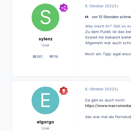
6. Oktober 2022
3 j
vor 12 Stunden schri
Was meint ihr? Gibt es e
Zu dem Punkt: Ist das bei
Soweit mir bekannt biet
sylenz
Allgemein war auch schon
User
Noch ein Tipp: egal wis
281
119
Beiträge
Reputation
6. Oktober 2022
3 j
Da gibt es auch noch
https://www.macromedia-
das war mal als Fernstud
elgorgo
User