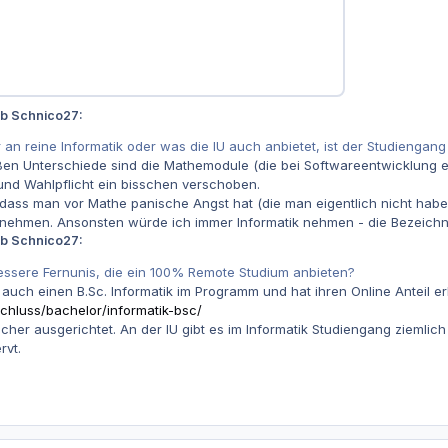
eb Schnico27:
 an reine Informatik oder was die IU auch anbietet, ist der Studiengan
ßen Unterschiede sind die Mathemodule (die bei Softwareentwicklung e
und Wahlpflicht ein bisschen verschoben.
dass man vor Mathe panische Angst hat (die man eigentlich nicht ha
ehmen. Ansonsten würde ich immer Informatik nehmen - die Bezeichnung
eb Schnico27:
bessere Fernunis, die ein 100% Remote Studium anbieten?
auch einen B.Sc. Informatik im Programm und hat ihren Online Anteil er
chluss/bachelor/informatik-bsc/
cher ausgerichtet. An der IU gibt es im Informatik Studiengang ziemli
rvt.