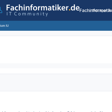
Fachinformatik
Beiträge
Co
ium IU