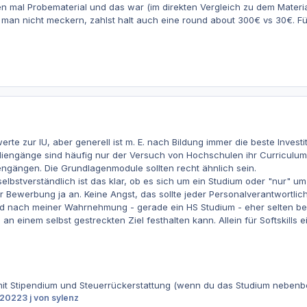
n mal Probematerial und das war (im direkten Vergleich zu dem Material 
nn man nicht meckern, zahlst halt auch eine round about 300€ vs 30€.
rte zur IU, aber generell ist m. E. nach Bildung immer die beste Investit
diengänge sind häufig nur der Versuch von Hochschulen ihr Curriculum
engängen. Die Grundlagenmodule sollten recht ähnlich sein.
selbstverständlich ist das klar, ob es sich um ein Studium oder "nur" u
 Bewerbung ja an. Keine Angst, das sollte jeder Personalverantwortlic
d nach meiner Wahrnehmung - gerade ein HS Studium - eher selten bei En
n einem selbst gestreckten Ziel festhalten kann. Allein für Softskills 
r mit Stipendium und Steuerrückerstattung (wenn du das Studium nebenb
 2022
3 j
von sylenz