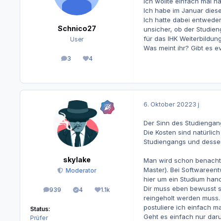
ich wollte einfach mal n
Ich habe im Januar die
Ich hatte dabei entweder
Schnico27
unsicher, ob der Studie
für das IHK Weiterbildu
User
Was meint ihr? Gibt es e
3
4
Beiträge
Reputation
6. Oktober 2022
3 j
Der Sinn des Studiengang
Die Kosten sind natürlich
Studiengangs und desse
skylake
Man wird schon benachtei
Master). Bei Softwareent
Moderator
hier um ein Studium hand
Dir muss eben bewusst s
939
4
1.1k
Beiträge
Lösungen
Reputation
reingeholt werden muss. 
postuliere ich einfach 
Status:
Geht es einfach nur daru
Prüfer