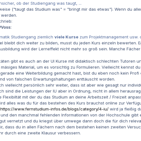
 unsicher, ob der Studiengang was taugt, ...
eise ("taugt das Studium was" = "bringt mir das etwas"). Wenn du aller
t werden.
chrieb:
PVoss:
ormatik Studiengang ziemlich
viele Kurse
zum Projektmanagement usw. da
l bleibt dich weiter zu bilden, musst du jeden Kurs einzeln bewerten. Eg
usbildung wird der Lerneffekt nicht mehr so groß sein. Manche Fächer
täten gibt es auch an der UI Kurse mit didaktisch schlechten Tutoren
äsiges Material, um es vorsichtig zu Formulieren. Vielleicht kennst du
erade eine Weiterbildung gemacht hast, bist du eben noch kein Profi 
und von falschen Erwartungshaltungen enttäuscht worden.
 vielleicht persönlich sehr weiter, dass ist aber wie gesagt nur individ
ich sind die Leistungen der IU aber in Ordnung, nicht in allem herausra
e Flexibiltät mit der du das Studium an deine Arbeitszeit / Freizeit anp
wird alles was du für das bestehen des Kurs brauchst online zur Verfügu
r
https://www.fernstudium-infos.de/blogs/category/4-iu/
wird ja fleißig d
 und den manchmal fehlenden Informationen von der Hochschule gibt e
gut vernetzt und du kriegst über umwege dann doch die für dich relevan
ir, dass du in allen Fächern nach dem bestehen keinen zweiten Versuch
hr durch eine zweite Klausur verbessern.