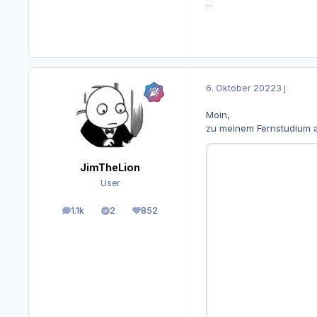
...
6. Oktober 2022
3 j
Moin,
zu meinem Fernstudium an
JimTheLion
User
1.1k
2
852
Beiträge
Lösungen
Reputation