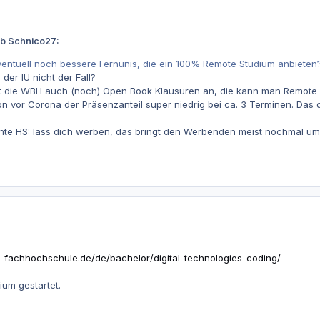
eb Schnico27:
ventuell noch bessere Fernunis, die ein 100% Remote Studium anbieten
 der IU nicht der Fall?
et die WBH auch (noch) Open Book Klausuren an, die kann man Remote a
 vor Corona der Präsenzanteil super niedrig bei ca. 3 Terminen. Das d
chte HS: lass dich werben, das bringt den Werbenden meist nochmal um
fachhochschule.de/de/bachelor/digital-technologies-coding/
ium gestartet.