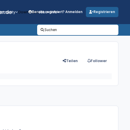
er.de
mmunity
Downloads
Jobs
Info
Bereits registriert? Anmelden
Registrieren
Suchen
Teilen
Follower