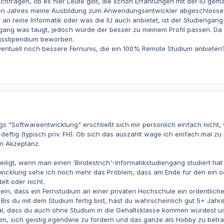
achfragen, ob es hier Leute gibt, die schon Erfahrungen mit der IU ge
sen Jahres meine Ausbildung zum Anwendungsentwickler abgeschlossen
 an reine Informatik oder was die IU auch anbietet, ist der Studiengang
ngang was taugt, jedoch würde der besser zu meinem Profil passen. Da
ngsstipendium beworben.
ventuell noch bessere Fernunis, die ein 100% Remote Studium anbieten
s "Softwareentwicklung" erschließt sich mir persönlich einfach nicht, v
 deftig (typisch priv. FH). Ob sich das auszahlt wage ich einfach mal z
n Akzeptanz.
ligt, wenn man einen 'Bindestrich'-Informatikstudiengang studiert hat
wicklung sehe ich noch mehr das Problem, dass am Ende für den ein oder
elt oder nicht.
ein, dass ein Fernstudium an einer privaten Hochschule ein ordentlic
Bis du mit dem Studium fertig bist, hast du wahrscheinlich gut 5+ Jahr
mal, dass du auch ohne Studium in die Gehaltsklasse kommen würdest u
m, sich geistig irgendwie zu fordern und das ganze als Hobby zu betra