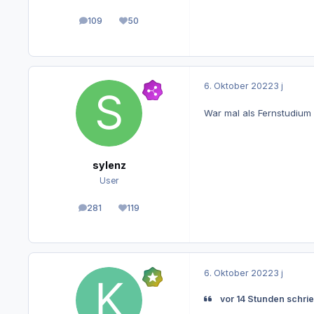
109
50
Beiträge
Reputation
6. Oktober 2022
3 j
War mal als Fernstudium 
sylenz
User
281
119
Beiträge
Reputation
6. Oktober 2022
3 j
vor 14 Stunden schri