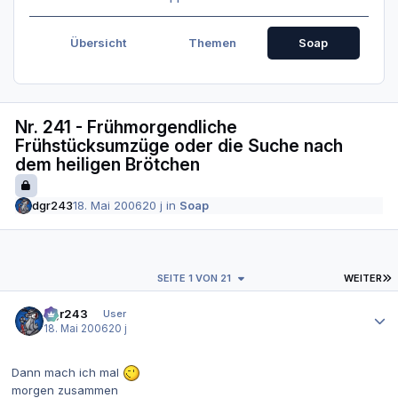
Übersicht
Themen
Soap
Nr. 241 - Frühmorgendliche
Frühstücksumzüge oder die Suche nach
dem heiligen Brötchen
dgr243
18. Mai 2006
20 j
in
Soap
L
SEITE 1 VON 21
WEITER
Autor-Statistiken
dgr243
User
18. Mai 2006
20 j
Dann mach ich mal
morgen zusammen