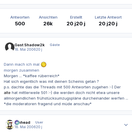
Antworten
Ansichten
Erstellt
Letzte Antwort
500
26k
20 j
20 j
20 j
20 j
Gast Shadow2k
Gäste
18. Mai 2006
20 j
Dann mach ich mal
morgen zusammen
Morgen ... *kaffee rüberreich*
Hat sich eigentlich was mit deinen Scheinis getan ?
p.s. dachte das die Threads mit 500 Antworten zugehen :-) Der
alte
hat mittlerweile 501 :-) die werden doch nicht etwa unsere
allmorgendlichen frühstücksumzugspläne durcheinander werfen ...
*die moderatoren fragend und müde anschau*
Autor-Statistiken
Pinhead
User
18. Mai 2006
20 j