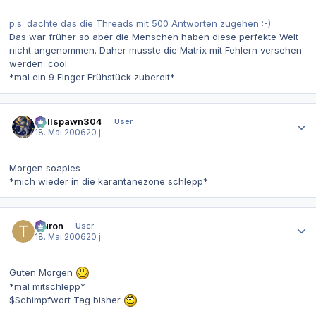
p.s. dachte das die Threads mit 500 Antworten zugehen :-)
Das war früher so aber die Menschen haben diese perfekte Welt
nicht angenommen. Daher musste die Matrix mit Fehlern versehen
werden :cool:
*mal ein 9 Finger Frühstück zubereit*
Autor-Statistiken
Hellspawn304
User
18. Mai 2006
20 j
Morgen soapies
*mich wieder in die karantänezone schlepp*
Autor-Statistiken
tauron
User
18. Mai 2006
20 j
Guten Morgen
*mal mitschlepp*
$Schimpfwort
Tag bisher