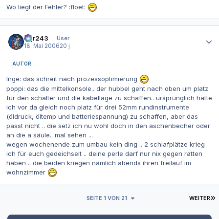
Wo liegt der Fehler? :floet:
Autor-Statistiken
dgr243
User
18. Mai 2006
20 j
AUTOR
Inge: das schreit nach prozessoptimierung
poppi: das die mittelkonsole.. der hubbel geht nach oben um platz
für den schalter und die kabellage zu schaffen.. ursprünglich hatte
ich vor da gleich noch platz für drei 52mm rundinstrumente
(öldruck, öltemp und batteriespannung) zu schaffen, aber das
passt nicht .. die setz ich nu wohl doch in den aschenbecher oder
an die a säule.. mal sehen ...
wegen wochenende zum umbau kein ding .. 2 schlafplätze krieg
ich für euch gedeichselt .. deine perle darf nur nix gegen ratten
haben .. die beiden kriegen nämlich abends ihren freilauf im
wohnzimmer
L
SEITE 1 VON 21
WEITER