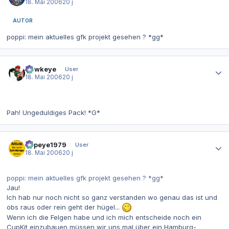
18. Mai 2006
20 j
AUTOR
poppi: mein aktuelles gfk projekt gesehen ? *gg*
Autor-Statistiken
Hawkeye
User
18. Mai 2006
20 j
Wir warten nich b is hawk da is
Pah! Ungeduldiges Pack! *G*
Autor-Statistiken
Popeye1979
User
18. Mai 2006
20 j
poppi: mein aktuelles gfk projekt gesehen ? *gg*
Jau!
Ich hab nur noch nicht so ganz verstanden wo genau das ist und
obs raus oder rein geht der hügel...
Wenn ich die Felgen habe und ich mich entscheide noch ein
CupKit einzubauen müssen wir uns mal über ein Hamburg-