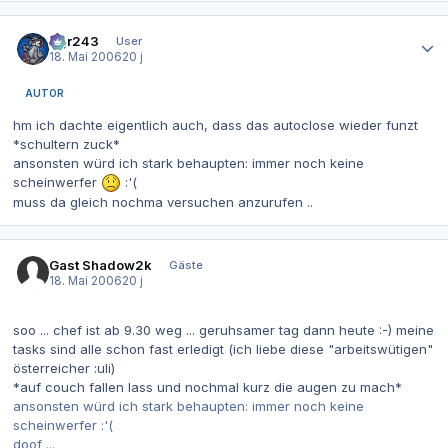
Autor-Statistiken
dgr243
User
18. Mai 2006
20 j
AUTOR
hm ich dachte eigentlich auch, dass das autoclose wieder funzt
*schultern zuck*
ansonsten würd ich stark behaupten: immer noch keine
scheinwerfer
:'(
muss da gleich nochma versuchen anzurufen ..
Gast Shadow2k
Gäste
18. Mai 2006
20 j
soo ... chef ist ab 9.30 weg ... geruhsamer tag dann heute :-) meine
tasks sind alle schon fast erledigt (ich liebe diese "arbeitswütigen"
österreicher :uli)
*auf couch fallen lass und nochmal kurz die augen zu mach*
ansonsten würd ich stark behaupten: immer noch keine
scheinwerfer :'(
doof ...