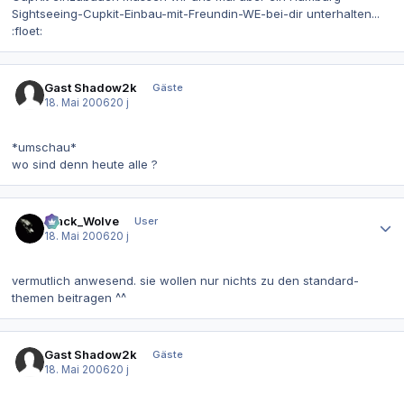
Sightseeing-Cupkit-Einbau-mit-Freundin-WE-bei-dir unterhalten...
:floet:
Gast Shadow2k
Gäste
18. Mai 2006
20 j
*umschau*
wo sind denn heute alle ?
Autor-Statistiken
Black_Wolve
User
18. Mai 2006
20 j
vermutlich anwesend. sie wollen nur nichts zu den standard-
themen beitragen ^^
Gast Shadow2k
Gäste
18. Mai 2006
20 j