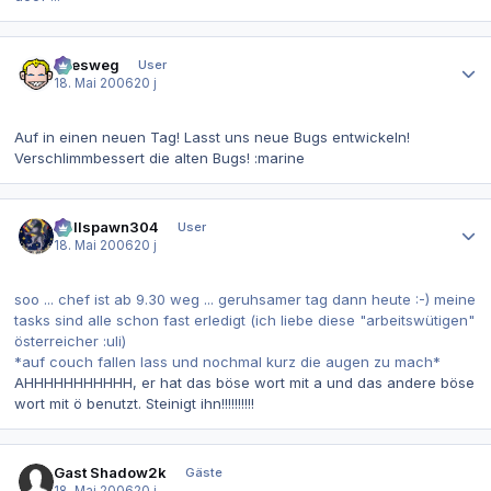
Autor-Statistiken
allesweg
User
18. Mai 2006
20 j
Auf in einen neuen Tag! Lasst uns neue Bugs entwickeln!
Verschlimmbessert die alten Bugs! :marine
Autor-Statistiken
Hellspawn304
User
18. Mai 2006
20 j
soo ... chef ist ab 9.30 weg ... geruhsamer tag dann heute :-) meine
tasks sind alle schon fast erledigt (ich liebe diese "arbeitswütigen"
österreicher :uli)
*auf couch fallen lass und nochmal kurz die augen zu mach*
AHHHHHHHHHHH, er hat das böse wort mit a und das andere böse
wort mit ö benutzt. Steinigt ihn!!!!!!!!!!
Wir warten nich b is hawk da is
Gast Shadow2k
Gäste
18. Mai 2006
20 j