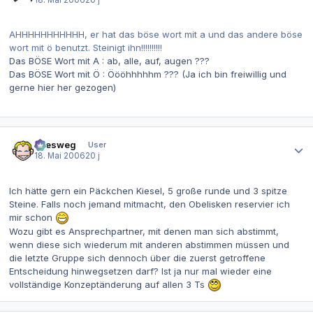
AHHHHHHHHHHH, er hat das böse wort mit a und das andere böse
wort mit ö benutzt. Steinigt ihn!!!!!!!!!!
Wir warten nich b is hawk da is
Das BÖSE Wort mit A : ab, alle, auf, augen ???
Das BÖSE Wort mit Ö : Öööhhhhhm ??? (Ja ich bin freiwillig und
gerne hier her gezogen)
*anti-steinig-ritter-rüstung anzieh*
Autor-Statistiken
allesweg
User
18. Mai 2006
20 j
Ich hätte gern ein Päckchen Kiesel, 5 große runde und 3 spitze
Steine. Falls noch jemand mitmacht, den Obelisken reservier ich
mir schon
Wozu gibt es Ansprechpartner, mit denen man sich abstimmt,
wenn diese sich wiederum mit anderen abstimmen müssen und
die letzte Gruppe sich dennoch über die zuerst getroffene
Entscheidung hinwegsetzen darf? Ist ja nur mal wieder eine
vollständige Konzeptänderung auf allen 3 Ts