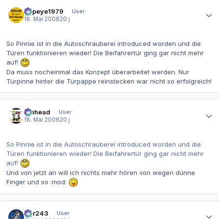
Autor-Statistiken
Popeye1979
User
18. Mai 2006
20 j
So Pinnie ist in die Autoschrauberei introduced worden und die
Türen funktionieren wieder! Die Beifahrertür ging gar nicht mehr
auf!
Da muss nocheinmal das Konzept überarbeitet werden. Nur
Türpinne hinter die Türpappe reinstecken war nicht so erfolgreich!
Autor-Statistiken
Pinhead
User
18. Mai 2006
20 j
So Pinnie ist in die Autoschrauberei introduced worden und die
Türen funktionieren wieder! Die Beifahrertür ging gar nicht mehr
auf!
Und von jetzt an will ich nichts mehr hören von wegen dünne
Finger und so :mod:
Autor-Statistiken
dgr243
User