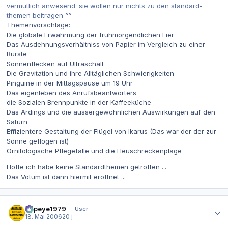
vermutlich anwesend. sie wollen nur nichts zu den standard-
themen beitragen ^^
Themenvorschläge:
Die globale Erwährmung der frühmorgendlichen Eier
Das Ausdehnungsverhältniss von Papier im Vergleich zu einer
Bürste
Sonnenflecken auf Ultraschall
Die Gravitation und ihre Alltäglichen Schwierigkeiten
Pinguine in der Mittagspause um 19 Uhr
Das eigenleben des Anrufsbeantworters
die Sozialen Brennpunkte in der Kaffeeküche
Das Ardings und die aussergewöhnlichen Auswirkungen auf den
Saturn
Effizientere Gestaltung der Flügel von Ikarus (Das war der der zur
Sonne geflogen ist)
Ornitologische Pflegefälle und die Heuschreckenplage
Hoffe ich habe keine Standardthemen getroffen ...
Das Votum ist dann hiermit eröffnet ...
Autor-Statistiken
Popeye1979
User
18. Mai 2006
20 j