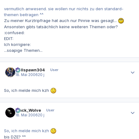
vermutlich anwesend. sie wollen nur nichts zu den standard-
themen beitragen ^^
Zu meiner Kurztripfrage hat auch nur Pinnie was gesagt...
Ansonsten gibts tatsächlich keine weiteren Themen oder?
:confused:
EDIT:
Ich korrigiere:
...soapige Themen...
Autor-Statistiken
Hellspawn304
User
18. Mai 2006
20 j
So, ich melde mich kzh
Autor-Statistiken
Black_Wolve
User
18. Mai 2006
20 j
So, ich melde mich kzh
bis DZE? ^^