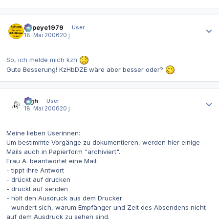
Autor-Statistiken
Popeye1979
User
18. Mai 2006
20 j
So, ich melde mich kzh
Gute Besserung! KzHbDZE wäre aber besser oder?
Autor-Statistiken
ingh
User
18. Mai 2006
20 j
Meine lieben Userinnen:
Um bestimmte Vorgänge zu dokumentieren, werden hier einige
Mails auch in Papierform "archiviert".
Frau A. beantwortet eine Mail:
- tippt ihre Antwort
- drückt auf drucken
- drückt auf senden
- holt den Ausdruck aus dem Drucker
- wundert sich, warum Empfänger und Zeit des Absendens nicht
auf dem Ausdruck zu sehen sind.