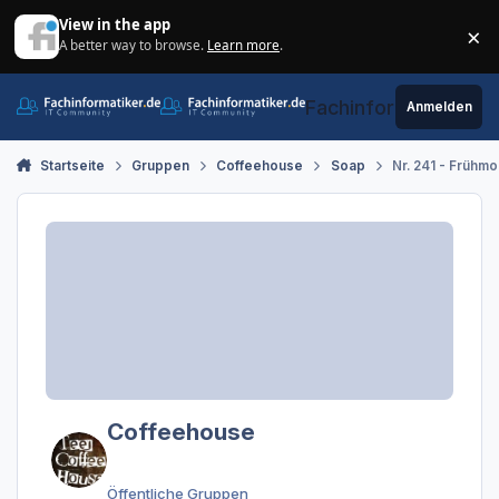
Zum Inhalt springen
View in the app
×
A better way to browse.
Learn more
.
Di
Fachinformatiker.de
Anmelden
Startseite
Gruppen
Coffeehouse
Soap
Nr. 241 - Frühm
Coffeehouse
Öffentliche Gruppen