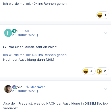
Ich würde mal mit 40k ins Rennen gehen.
1
Autor-Statistiken
fitsi
User
2. Oktober 2022
3 j
vor einer Stunde schrieb Polar:
Ich würde mal mit 40k ins Rennen gehen.
Nach der Ausbildung dann 120k?
3
2
Autor-Statistiken
bigvic
Moderator
2. Oktober 2022
3 j
Also dein Frage ist, was du NACH der Ausbildung in DIESEM Betrieb
verdienst.