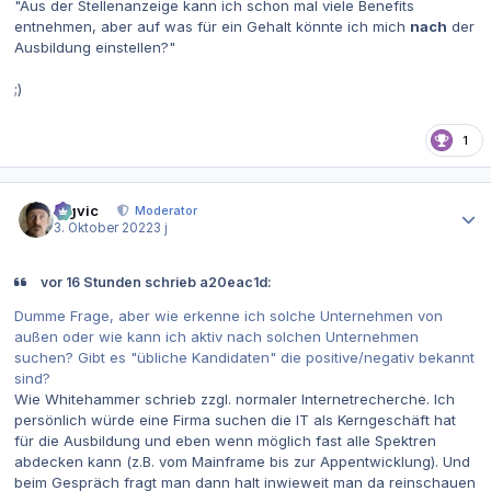
"Aus der Stellenanzeige kann ich schon mal viele Benefits
entnehmen, aber auf was für ein Gehalt könnte ich mich
nach
der
Ausbildung einstellen?"
;)
1
Autor-Statistiken
bigvic
Moderator
3. Oktober 2022
3 j
vor 16 Stunden schrieb a20eac1d:
Dumme Frage, aber wie erkenne ich solche Unternehmen von
außen oder wie kann ich aktiv nach solchen Unternehmen
suchen? Gibt es "übliche Kandidaten" die positive/negativ bekannt
sind?
Wie Whitehammer schrieb zzgl. normaler Internetrecherche. Ich
persönlich würde eine Firma suchen die IT als Kerngeschäft hat
für die Ausbildung und eben wenn möglich fast alle Spektren
abdecken kann (z.B. vom Mainframe bis zur Appentwicklung). Und
beim Gespräch fragt man dann halt inwieweit man da reinschauen