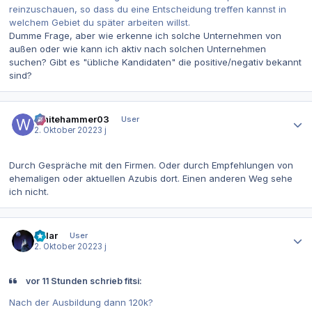
reinzuschauen, so dass du eine Entscheidung treffen kannst in
welchem Gebiet du später arbeiten willst.
Dumme Frage, aber wie erkenne ich solche Unternehmen von
außen oder wie kann ich aktiv nach solchen Unternehmen
suchen? Gibt es "übliche Kandidaten" die positive/negativ bekannt
sind?
Autor-Statistiken
Whitehammer03
User
2. Oktober 2022
3 j
Durch Gespräche mit den Firmen. Oder durch Empfehlungen von
ehemaligen oder aktuellen Azubis dort. Einen anderen Weg sehe
ich nicht.
Autor-Statistiken
Polar
User
2. Oktober 2022
3 j
vor 11 Stunden schrieb fitsi:
Nach der Ausbildung dann 120k?