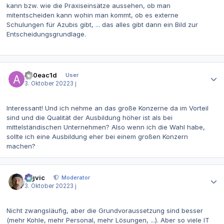
kann bzw. wie die Praxiseinsätze aussehen, ob man
mitentscheiden kann wohin man kommt, ob es externe
Schulungen für Azubis gibt, ... das alles gibt dann ein Bild zur
Entscheidungsgrundlage.
Autor-Statistiken
a20eac1d
User
3. Oktober 2022
3 j
Interessant! Und ich nehme an das große Konzerne da im Vorteil
sind und die Qualität der Ausbildung höher ist als bei
mittelständischen Unternehmen? Also wenn ich die Wahl habe,
sollte ich eine Ausbildung eher bei einem großen Konzern
machen?
Autor-Statistiken
bigvic
Moderator
3. Oktober 2022
3 j
Nicht zwangsläufig, aber die Grundvoraussetzung sind besser
(mehr Kohle, mehr Personal, mehr Lösungen, ...). Aber so viele IT