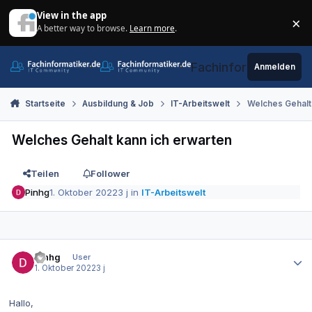
Zum Inhalt springen
View in the app
×
A better way to browse.
Learn more
.
Di
Fachinformatiker.de
Anmelden
Startseite
Ausbildung & Job
IT-Arbeitswelt
Welches Gehalt
Welches Gehalt kann ich erwarten
Teilen
Follower
Pinhg
1. Oktober 2022
3 j
in
IT-Arbeitswelt
Autor-Statistiken
Pinhg
User
1. Oktober 2022
3 j
Hallo,