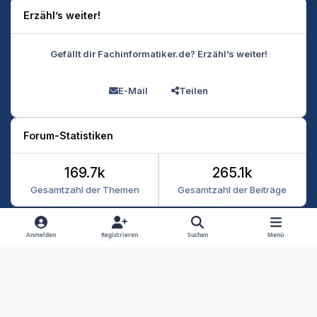
Erzähl’s weiter!
Gefällt dir Fachinformatiker.de? Erzähl’s weiter!
E-Mail
Teilen
Forum-Statistiken
169.7k
265.1k
Gesamtzahl der Themen
Gesamtzahl der Beiträge
Heller Modus
Dunkler Modus
Systemeinstellung
Anmelden
Registrieren
Suchen
Menü
Datenschutz
Kontakt
Cookies
RSS
Fachinformatiker 2026
Powered by
Invision Community