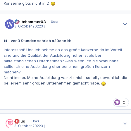
Konzerne gibts nicht in D
Autor-Statistiken
Whitehammer03
User
3. Oktober 2022
3 j
vor 3 Stunden schrieb a20eac1d:
Interessant! Und ich nehme an das große Konzerne da im Vorteil
sind und die Qualität der Ausbildung höher ist als bei
mittelständischen Unternehmen? Also wenn ich die Wahl habe,
sollte ich eine Ausbildung eher bei einem großen Konzern
machen?
Nicht immer. Meine Ausbildung war zb. nicht so toll , obwohl ich die
bei einem sehr großen Unternehmen gemacht habe.
2
Autor-Statistiken
daluqi
User
3. Oktober 2022
3 j