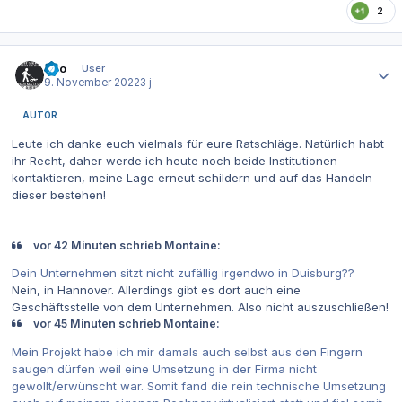
2
Autor-Statistiken
Dito
User
9. November 2022
3 j
AUTOR
Leute ich danke euch vielmals für eure Ratschläge. Natürlich habt
ihr Recht, daher werde ich heute noch beide Institutionen
kontaktieren, meine Lage erneut schildern und auf das Handeln
dieser bestehen!
vor 42 Minuten schrieb Montaine:
Dein Unternehmen sitzt nicht zufällig irgendwo in Duisburg??
Nein, in Hannover. Allerdings gibt es dort auch eine
Geschäftsstelle von dem Unternehmen. Also nicht auszuschließen!
vor 45 Minuten schrieb Montaine:
Mein Projekt habe ich mir damals auch selbst aus den Fingern
saugen dürfen weil eine Umsetzung in der Firma nicht
gewollt/erwünscht war. Somit fand die rein technische Umsetzung