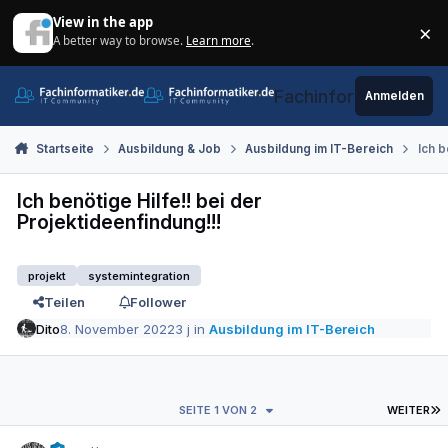
Zum Inhalt springen
View in the app
×
A better way to browse.
Learn more
.
Di
Fachinformatiker.de
Anmelden
Startseite
Ausbildung & Job
Ausbildung im IT-Bereich
Ich b
Ich benötige Hilfe!! bei der
Projektideenfindung!!!
projekt
systemintegration
Teilen
Follower
Dito
8. November 2022
3 j
in
Ausbildung im IT-Bereich
L
SEITE 1 VON 2
WEITER
Autor-Statistiken