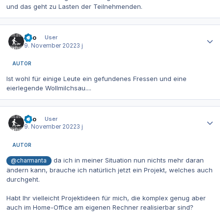
und das geht zu Lasten der Teilnehmenden.
Autor-Statistiken
Dito
User
9. November 2022
3 j
AUTOR
Ist wohl für einige Leute ein gefundenes Fressen und eine
eierlegende Wollmilchsau....
Autor-Statistiken
Dito
User
9. November 2022
3 j
AUTOR
da ich in meiner Situation nun nichts mehr daran
@charmanta
ändern kann, brauche ich natürlich jetzt ein Projekt, welches auch
durchgeht.
Habt Ihr vielleicht Projektideen für mich, die komplex genug aber
auch im Home-Office am eigenen Rechner realisierbar sind?