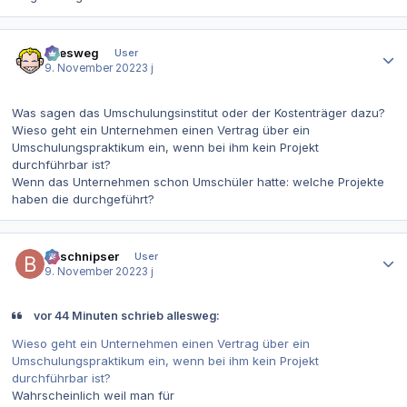
Autor-Statistiken
allesweg
User
9. November 2022
3 j
Was sagen das Umschulungsinstitut oder der Kostenträger dazu?
Wieso geht ein Unternehmen einen Vertrag über ein
Umschulungspraktikum ein, wenn bei ihm kein Projekt
durchführbar ist?
Wenn das Unternehmen schon Umschüler hatte: welche Projekte
haben die durchgeführt?
Autor-Statistiken
Bitschnipser
User
9. November 2022
3 j
vor 44 Minuten schrieb allesweg:
Wieso geht ein Unternehmen einen Vertrag über ein
Umschulungspraktikum ein, wenn bei ihm kein Projekt
durchführbar ist?
Wahrscheinlich weil man für