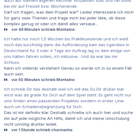
auch auf meinem eigenen Rechner virtualisiert statt und fiel somit
bei mir auf Freizeit bzw. Wochenende.
Darf ich fragen, was dein Projekt war? Leider interessiere ich mich
für ganz viele Themen und frage mich bei jeder Idee, ob diese
komplex genug ist oder ich damit alles versaue...
vor 49 Minuten schrieb Montaine:
Ich hatte nur noch 1,5 Wochen bis Praktikumsende und ich weiß
noch das kurzfristig dann die Aufforderung kam das irgendwo in
Deutschland für 3 oder 4 Tage ein Auftrag lag zu dem einige von
uns hätten fahren sollen, ich inklusive. Und da war bei mir
Schluss.
Kann ich vollends verstehen! Genau so werde ich in so einem Fall
auch sein.
vor 50 Minuten schrieb Montaine:
Ich schreib Dir das deshalb weil ich will das Du Dir drüber klar
wirst was da grade für Dich auf dem Spiel steht. Es geht nicht nur
ums finden eines passenden Projektes sondern in erster Linie
auch um Schadensbegrenzung für Dich.
Das ist mir definitiv klar. Deshalb schreibe ich auch hier und suche
mir auf jede mögliche Art Hilfe, damit ich und meine Umschulung
nicht unnötig drunter leidet.
vor 1 Stunde schrieb charmanta: