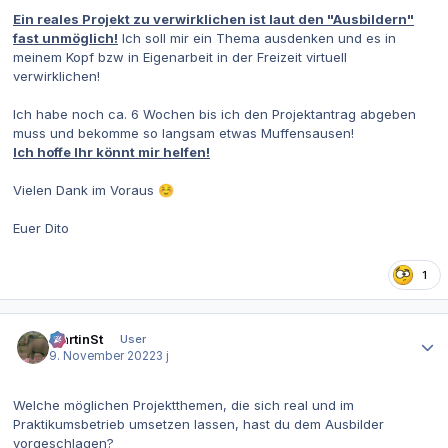
Ein reales Projekt zu verwirklichen ist laut den "Ausbildern"
fast unmöglich!
Ich soll mir ein Thema ausdenken und es in
meinem Kopf bzw in Eigenarbeit in der Freizeit virtuell
verwirklichen!
Ich habe noch ca. 6 Wochen bis ich den Projektantrag abgeben
muss und bekomme so langsam etwas Muffensausen!
Ich hoffe Ihr könnt mir helfen!
Vielen Dank im Voraus
☺️
Euer Dito
1
Autor-Statistiken
MartinSt
User
9. November 2022
3 j
Welche möglichen Projektthemen, die sich real und im
Praktikumsbetrieb umsetzen lassen, hast du dem Ausbilder
vorgeschlagen?