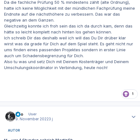
Da die fachliche Prüfung 50 % mindestens zählt (alte Ordnung),
hatte ich keine Möglichkeit mit der mündlichen Fachprüfung meine
Endnote auf die nächsthöhere zu verbessern. Das war das
negative an dem Ganzen.
Gleichzeitig konnte ich froh sein das ich da durch kam, denn das
hätte so leicht komplett nach hinten los gehen können.
Ich schreib Dir das deshalb weil ich will das Du Dir drüber klar
wirst was da grade für Dich auf dem Spiel steht. Es geht nicht nur
ums finden eines passenden Projektes sondern in erster Linie
auch um Schadensbegrenzung für Dich.
Also tu was und setz Dich mit Deinem Kostenträger und Deinem
Umschulungskoordinator in Verbindung, heute noch!
1
Autor-Statistiken
Dito
User
9. November 2022
3 j
AUTOR