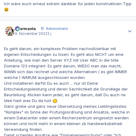
Ich wäre euch erneut extrem dankbar für jeden konstruktiven Tipp
😃
Autor-Statistiken
charmanta
Administrator
9. November 2022
3 j
Es geht darum, ein komplexes Problem nachvollziehbar mit
eigenen Entscheidungen zu lösen. Es geht also NICHT um eine
Anleitung, wie man den Server XYZ mit User ABC in die tolle
Domäne 123 integriert. Es geht darum, WIESO man das macht,
WANN sich das rechnet und welche Alternativen ( es gibt IMMER
welche ) WARUM ausgeschlossen wurden.
Und installieren darfst Du es auch ... nur ist Deine
Entscheidungsleistung und deren Sachlichkeit die Grundlage der
Beurteilung. Klicken kann jeder, es geht darum, daß Du auch ne
Idee hast was Du da tust
Ganz grobe und ganz neue Übersetzung meines Lieblingstextes:
"Komplex" im Sinne der Prüfungsordnung sind Ansätze, welche in
einem Datacenter oder einem Rechenzentrum eingesetzt werden
können und nicht mehr in einem kleinen zb Handwerksbetrieb
Verwendung finden.
Damit scheiden Ansätze wie "Domaineneinrichung" oder "Ich