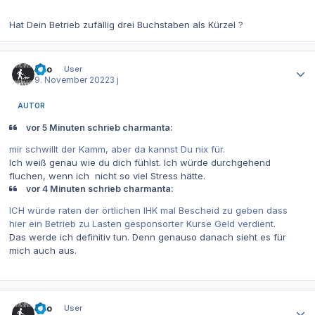
Hat Dein Betrieb zufällig drei Buchstaben als Kürzel ?
Autor-Statistiken
Dito
User
9. November 2022
3 j
AUTOR
vor 5 Minuten schrieb charmanta:
mir schwillt der Kamm, aber da kannst Du nix für.
Ich weiß genau wie du dich fühlst. Ich würde durchgehend
fluchen, wenn ich nicht so viel Stress hätte.
vor 4 Minuten schrieb charmanta:
ICH würde raten der örtlichen IHK mal Bescheid zu geben dass
hier ein Betrieb zu Lasten gesponsorter Kurse Geld verdient.
Das werde ich definitiv tun. Denn genauso danach sieht es für
mich auch aus.
Autor-Statistiken
Dito
User