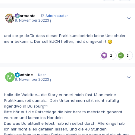
Autor-Statistiken
charmanta
Administrator
9. November 2022
3 j
und sorge dafür dass dieser Praktikumsbetrieb keine Umschüler
mehr bekommt. Der soll EUCH helfen, nicht umgekehrt
2
2
Autor-Statistiken
Montaine
User
9. November 2022
3 j
Holla die Waldfee... die Story erinnert mich fast 1:1 an meine
Praktikumszeit damals... Dein Unternehmen sitzt nicht zufällig
irgendwo in Duisburg??
Bitte hör auf die Ratschläge die hier bereits mehrfach genannt
wurden und komm ins Handeln!
Das was Du aktuell erlebst, hab ich selbst durch. Allerdings hab
ich mir nicht alles gefallen lassen, und die 40 Stunden
Projektumfang in meiner Freizeit absolvieren schon mal gleich gar