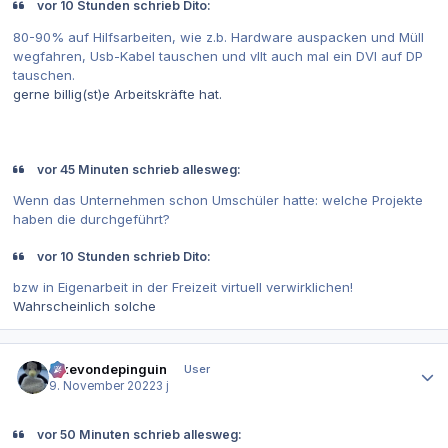
vor 10 Stunden schrieb Dito:
80-90% auf Hilfsarbeiten, wie z.b. Hardware auspacken und Müll
wegfahren, Usb-Kabel tauschen und vllt auch mal ein DVI auf DP
tauschen.
gerne billig(st)e Arbeitskräfte hat.
vor 45 Minuten schrieb allesweg:
Wenn das Unternehmen schon Umschüler hatte: welche Projekte
haben die durchgeführt?
vor 10 Stunden schrieb Dito:
bzw in Eigenarbeit in der Freizeit virtuell verwirklichen!
Wahrscheinlich solche
Autor-Statistiken
ickevondepinguin
User
9. November 2022
3 j
vor 50 Minuten schrieb allesweg: