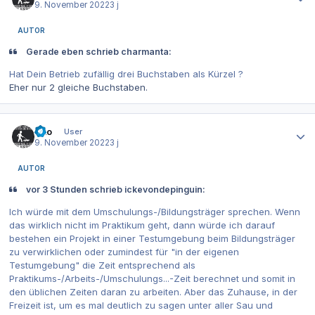
9. November 2022
3 j
AUTOR
Gerade eben schrieb charmanta:
Hat Dein Betrieb zufällig drei Buchstaben als Kürzel ?
Eher nur 2 gleiche Buchstaben.
Autor-Statistiken
Dito
User
9. November 2022
3 j
AUTOR
vor 3 Stunden schrieb ickevondepinguin:
Ich würde mit dem Umschulungs-/Bildungsträger sprechen. Wenn
das wirklich nicht im Praktikum geht, dann würde ich darauf
bestehen ein Projekt in einer Testumgebung beim Bildungsträger
zu verwirklichen oder zumindest für "in der eigenen
Testumgebung" die Zeit entsprechend als
Praktikums-/Arbeits-/Umschulungs...-Zeit berechnet und somit in
den üblichen Zeiten daran zu arbeiten. Aber das Zuhause, in der
Freizeit ist, um es mal deutlich zu sagen unter aller Sau und