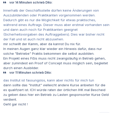
vor 14 Minuten schrieb Dito:
Innerhalb der Geschäftsstelle dürfen keine Änderungen von
Auszubildenden oder Praktikanten vorgenommen werden.
Dadurch gibt es nur die Möglichkeit für etwas praktisches,
während eines Auftrags. Dieser muss aber erstmal vorhanden sein
und dann auch noch für Praktikanten geeignet
(Sicherheitsvorgaben des Auftraggebers). Dies war bisher nicht
der Fall und ist auch nicht abzusehen.
mir schwillt der Kamm, aber da kannst Du nix für.
In meinen Augen ganz klar wieder ein Hinweis dafür, dass nur
solche "Betriebe" Praktis bekommen die selbst ausbilden.
Ein Projekt eines FiSis muss nicht zwangsläufig in Betrieb gehen,
aber zumindest ein Proof of Concept muss möglich sein, begleitet
durch einen Ausbilder.
vor 11 Minuten schrieb Dito:
das Institut ist fassungslos, kann aber nichts für mich tun
dann sollte das "Institut" vielleicht andere Kurse anbieten für die
es qualifziert ist. ICH würde raten der örtlichen IHK mal Bescheid
zu geben dass hier ein Betrieb zu Lasten gesponsorter Kurse Geld
verdient.
Geht gar nicht !