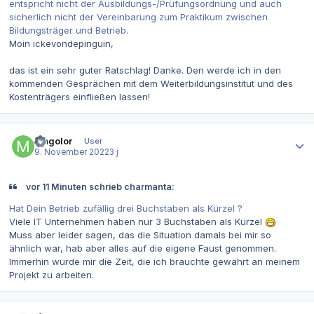
entspricht nicht der Ausbildungs-/Prüfungsordnung und auch
sicherlich nicht der Vereinbarung zum Praktikum zwischen
Bildungsträger und Betrieb.
Moin ickevondepinguin,
das ist ein sehr guter Ratschlag! Danke. Den werde ich in den
kommenden Gesprächen mit dem Weiterbildungsinstitut und des
Kostenträgers einfließen lassen!
Autor-Statistiken
Magolor
User
9. November 2022
3 j
vor 11 Minuten schrieb charmanta:
Hat Dein Betrieb zufällig drei Buchstaben als Kürzel ?
Viele IT Unternehmen haben nur 3 Buchstaben als Kürzel
Muss aber leider sagen, das die Situation damals bei mir so
ähnlich war, hab aber alles auf die eigene Faust genommen.
Immerhin wurde mir die Zeit, die ich brauchte gewährt an meinem
Projekt zu arbeiten.
Autor-Statistiken