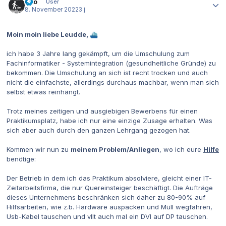
Dito
User
8. November 2022
3 j
Moin moin liebe Leudde,
⛴️
ich habe 3 Jahre lang gekämpft, um die Umschulung zum
Fachinformatiker - Systemintegration (gesundheitliche Gründe) zu
bekommen. Die Umschulung an sich ist recht trocken und auch
nicht die einfachste, allerdings durchaus machbar, wenn man sich
selbst etwas reinhängt.
Trotz meines zeitigen und ausgiebigen Bewerbens für einen
Praktikumsplatz, habe ich nur eine einzige Zusage erhalten. Was
sich aber auch durch den ganzen Lehrgang gezogen hat.
Kommen wir nun zu
meinem Problem/Anliegen
, wo ich eure
Hilfe
benötige:
Der Betrieb in dem ich das Praktikum absolviere, gleicht einer IT-
Zeitarbeitsfirma, die nur Quereinsteiger beschäftigt. Die Aufträge
dieses Unternehmens beschränken sich daher zu 80-90% auf
Hilfsarbeiten, wie z.b. Hardware auspacken und Müll wegfahren,
Usb-Kabel tauschen und vllt auch mal ein DVI auf DP tauschen.