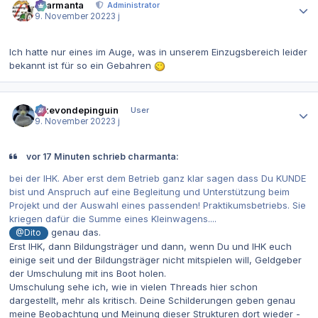
charmanta
Administrator
9. November 2022
3 j
Ich hatte nur eines im Auge, was in unserem Einzugsbereich leider
bekannt ist für so ein Gebahren
Autor-Statistiken
ickevondepinguin
User
9. November 2022
3 j
vor 17 Minuten schrieb charmanta:
bei der IHK. Aber erst dem Betrieb ganz klar sagen dass Du KUNDE
bist und Anspruch auf eine Begleitung und Unterstützung beim
Projekt und der Auswahl eines passenden! Praktikumsbetriebs. Sie
kriegen dafür die Summe eines Kleinwagens....
genau das.
@Dito
Erst IHK, dann Bildungsträger und dann, wenn Du und IHK euch
einige seit und der Bildungsträger nicht mitspielen will, Geldgeber
der Umschulung mit ins Boot holen.
Umschulung sehe ich, wie in vielen Threads hier schon
dargestellt, mehr als kritisch. Deine Schilderungen geben genau
meine Beobachtung und Meinung dieser Strukturen dort wieder -