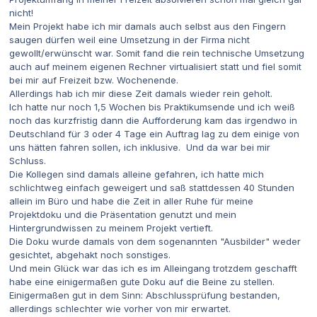
nicht!
Mein Projekt habe ich mir damals auch selbst aus den Fingern
saugen dürfen weil eine Umsetzung in der Firma nicht
gewollt/erwünscht war. Somit fand die rein technische Umsetzung
auch auf meinem eigenen Rechner virtualisiert statt und fiel somit
bei mir auf Freizeit bzw. Wochenende.
Allerdings hab ich mir diese Zeit damals wieder rein geholt.
Ich hatte nur noch 1,5 Wochen bis Praktikumsende und ich weiß
noch das kurzfristig dann die Aufforderung kam das irgendwo in
Deutschland für 3 oder 4 Tage ein Auftrag lag zu dem einige von
uns hätten fahren sollen, ich inklusive. Und da war bei mir
Schluss.
Die Kollegen sind damals alleine gefahren, ich hatte mich
schlichtweg einfach geweigert und saß stattdessen 40 Stunden
allein im Büro und habe die Zeit in aller Ruhe für meine
Projektdoku und die Präsentation genutzt und mein
Hintergrundwissen zu meinem Projekt vertieft.
Die Doku wurde damals von dem sogenannten "Ausbilder" weder
gesichtet, abgehakt noch sonstiges.
Und mein Glück war das ich es im Alleingang trotzdem geschafft
habe eine einigermaßen gute Doku auf die Beine zu stellen.
Einigermaßen gut in dem Sinn: Abschlussprüfung bestanden,
allerdings schlechter wie vorher von mir erwartet.