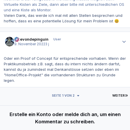
Virtuelle Kisten als Ziele, dann aber bitte mit unterschiedlichen OS
und eine Kiste als Monitor.
Vielen Dank, das werde ich mal mit allen Stellen besprechen und
hoffen, dass es eine potentielle Lösung für mein Problem ist
😃
Autor-Statistiken
ickevondepinguin
User
9. November 2022
3 j
Oder ein Proof of Concept für entsprechende vorhaben. Wenn der
Praktikumsbetrieb z.B. sagt, dass du intern nichts ändern darfst,
kannst du ja zumindest mal Denkanstösse setzen oder eben im
"HomeOffice-Projekt" die vorhandenen Strukturen zu Grunde
legen.
L
SEITE 1 VON 2
WEITER
Erstelle ein Konto oder melde dich an, um einen
Kommentar zu schreiben.