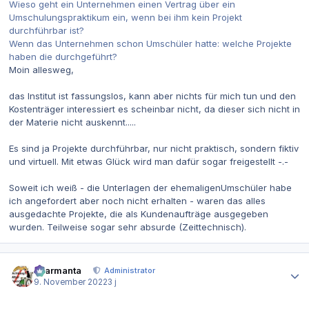
Wieso geht ein Unternehmen einen Vertrag über ein
Umschulungspraktikum ein, wenn bei ihm kein Projekt
durchführbar ist?
Wenn das Unternehmen schon Umschüler hatte: welche Projekte
haben die durchgeführt?
Moin allesweg,
das Institut ist fassungslos, kann aber nichts für mich tun und den
Kostenträger interessiert es scheinbar nicht, da dieser sich nicht in
der Materie nicht auskennt.....
Es sind ja Projekte durchführbar, nur nicht praktisch, sondern fiktiv
und virtuell. Mit etwas Glück wird man dafür sogar freigestellt -.-
Soweit ich weiß - die Unterlagen der ehemaligenUmschüler habe
ich angefordert aber noch nicht erhalten - waren das alles
ausgedachte Projekte, die als Kundenaufträge ausgegeben
wurden. Teilweise sogar sehr absurde (Zeittechnisch).
Autor-Statistiken
charmanta
Administrator
9. November 2022
3 j