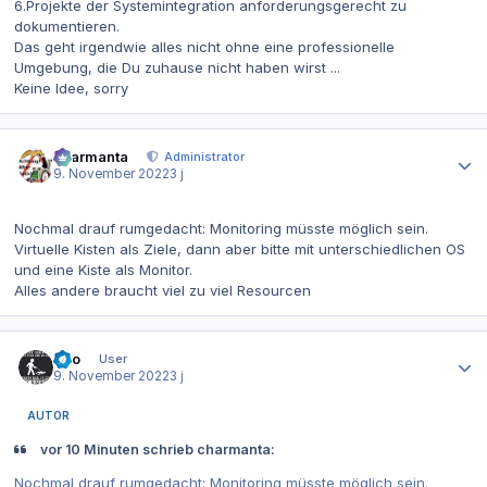
6.Projekte der Systemintegration anforderungsgerecht zu
dokumentieren.
Das geht irgendwie alles nicht ohne eine professionelle
Umgebung, die Du zuhause nicht haben wirst ...
Keine Idee, sorry
Autor-Statistiken
charmanta
Administrator
9. November 2022
3 j
Nochmal drauf rumgedacht: Monitoring müsste möglich sein.
Virtuelle Kisten als Ziele, dann aber bitte mit unterschiedlichen OS
und eine Kiste als Monitor.
Alles andere braucht viel zu viel Resourcen
Autor-Statistiken
Dito
User
9. November 2022
3 j
AUTOR
vor 10 Minuten schrieb charmanta:
Nochmal drauf rumgedacht: Monitoring müsste möglich sein.