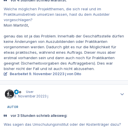
vor 4 Stunden schrieb MartinSt:
Welche möglichen Projektthemen, die sich real und im
Praktikumsbetrieb umsetzen lassen, hast du dem Ausbilder
vorgeschlagen?
Moin MartinSt,
genau das ist ja das Problem. Innerhalb der Geschäftsstelle dürfen
keine Änderungen von Auszubildenden oder Praktikanten
vorgenommen werden. Dadurch gibt es nur die Möglichkeit für
etwas praktisches, während eines Auftrags. Dieser muss aber
erstmal vorhanden sein und dann auch noch für Praktikanten
geeignet (Sicherheitsvorgaben des Auftraggebers). Dies war
bisher nicht der Fall und ist auch nicht abzusehen.
Bearbeitet
9. November 2022
3 j
von Dito
Autor-Statistiken
Dito
User
9. November 2022
3 j
AUTOR
vor 3 Stunden schrieb allesweg:
Was sagen das Umschulungsinstitut oder der Kostenträger dazu?