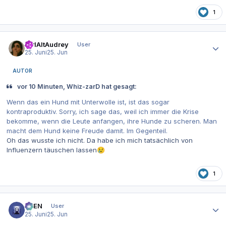
1
Autor-Statistiken
CtrlAltAudrey
User
25. Juni
25. Jun
AUTOR
vor 10 Minuten, Whiz-zarD hat gesagt:
Wenn das ein Hund mit Unterwolle ist, ist das sogar
kontraproduktiv. Sorry, ich sage das, weil ich immer die Krise
bekomme, wenn die Leute anfangen, ihre Hunde zu scheren. Man
macht dem Hund keine Freude damit. Im Gegenteil.
Oh das wusste ich nicht. Da habe ich mich tatsächlich von
Influenzern täuschen lassen
😢
1
Autor-Statistiken
AVEN
User
25. Juni
25. Jun