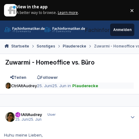
Zum Inhalt springen
View in the app
×
A better way to browse.
Learn more
.
Di
Fachinformatiker.de
Anmelden
Startseite
Sonstiges
Plauderecke
Zuwarmi - Homeoffice vs
Zuwarmi - Homeoffice vs. Büro
Teilen
Follower
CtrlAltAudrey
25. Juni
25. Jun
in
Plauderecke
Autor-Statistiken
CtrlAltAudrey
User
25. Juni
25. Jun
Huhu meine Lieben,