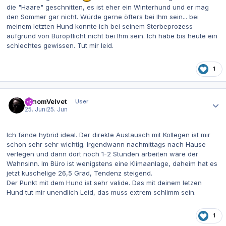
die "Haare" geschnitten, es ist eher ein Winterhund und er mag
den Sommer gar nicht. Würde gerne öfters bei Ihm sein... bei
meinem letzten Hund konnte ich bei seinem Sterbeprozess
aufgrund von Büropflicht nicht bei Ihm sein. Ich habe bis heute ein
schlechtes gewissen. Tut mir leid.
1
Autor-Statistiken
VenomVelvet
User
25. Juni
25. Jun
Ich fände hybrid ideal. Der direkte Austausch mit Kollegen ist mir
schon sehr sehr wichtig. Irgendwann nachmittags nach Hause
verlegen und dann dort noch 1-2 Stunden arbeiten wäre der
Wahnsinn. Im Büro ist wenigstens eine Klimaanlage, daheim hat es
jetzt kuschelige 26,5 Grad, Tendenz steigend.
Der Punkt mit dem Hund ist sehr valide. Das mit deinem letzen
Hund tut mir unendlich Leid, das muss extrem schlimm sein.
1