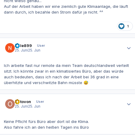
nicht wieso genau...
Auf der Arbeit haben wir eine ziemlich gute Klimaanlage, die läuft
dann durch, ich bezahle den Strom dafür ja nicht. ^^
1
Autor-Statistiken
Nele899
User
25. Juni
25. Jun
Ich arbeite fast nur remote da mein Team deutschlandweit verteilt
sitzt. Ich könnte zwar in ein klimatisiertes Büro, aber das würde
auch bedeuten, dass ich nach der Arbeit bei 36 grad in eine
überhitzte und verschwitzte Bahn müsste
😅
Autor-Statistiken
Octovon
User
25. Juni
25. Jun
Keine Pflicht fürs Büro aber dort ist die Klima.
Also fahre ich an den heißen Tagen ins Büro