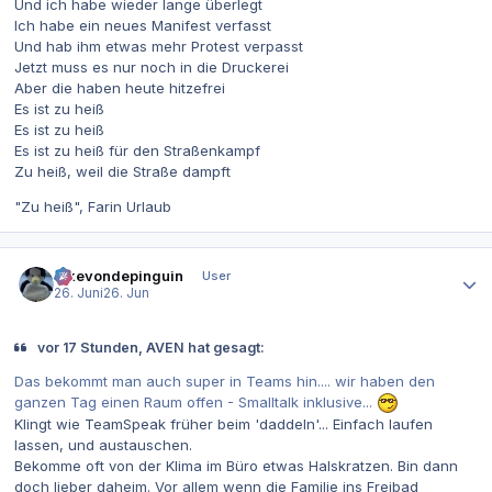
Und ich habe wieder lange überlegt
Ich habe ein neues Manifest verfasst
Und hab ihm etwas mehr Protest verpasst
Jetzt muss es nur noch in die Druckerei
Aber die haben heute hitzefrei
Es ist zu heiß
Es ist zu heiß
Es ist zu heiß für den Straßenkampf
Zu heiß, weil die Straße dampft
"Zu heiß", Farin Urlaub
Autor-Statistiken
ickevondepinguin
User
26. Juni
26. Jun
vor 17 Stunden, AVEN hat gesagt:
Das bekommt man auch super in Teams hin.... wir haben den
ganzen Tag einen Raum offen - Smalltalk inklusive...
Klingt wie TeamSpeak früher beim 'daddeln'... Einfach laufen
lassen, und austauschen.
Bekomme oft von der Klima im Büro etwas Halskratzen. Bin dann
doch lieber daheim. Vor allem wenn die Familie ins Freibad