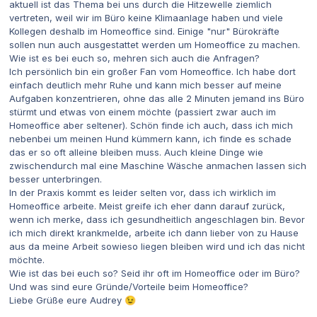
aktuell ist das Thema bei uns durch die Hitzewelle ziemlich
vertreten, weil wir im Büro keine Klimaanlage haben und viele
Kollegen deshalb im Homeoffice sind. Einige "nur" Bürokräfte
sollen nun auch ausgestattet werden um Homeoffice zu machen.
Wie ist es bei euch so, mehren sich auch die Anfragen?
Ich persönlich bin ein großer Fan vom Homeoffice. Ich habe dort
einfach deutlich mehr Ruhe und kann mich besser auf meine
Aufgaben konzentrieren, ohne das alle 2 Minuten jemand ins Büro
stürmt und etwas von einem möchte (passiert zwar auch im
Homeoffice aber seltener). Schön finde ich auch, dass ich mich
nebenbei um meinen Hund kümmern kann, ich finde es schade
das er so oft alleine bleiben muss. Auch kleine Dinge wie
zwischendurch mal eine Maschine Wäsche anmachen lassen sich
besser unterbringen.
In der Praxis kommt es leider selten vor, dass ich wirklich im
Homeoffice arbeite. Meist greife ich eher dann darauf zurück,
wenn ich merke, dass ich gesundheitlich angeschlagen bin. Bevor
ich mich direkt krankmelde, arbeite ich dann lieber von zu Hause
aus da meine Arbeit sowieso liegen bleiben wird und ich das nicht
möchte.
Wie ist das bei euch so? Seid ihr oft im Homeoffice oder im Büro?
Und was sind eure Gründe/Vorteile beim Homeoffice?
Liebe Grüße eure Audrey
😉