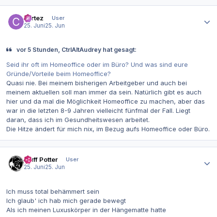
Autor-Statistiken
cortez
User
25. Juni
25. Jun
vor 5 Stunden, CtrlAltAudrey hat gesagt:
Seid ihr oft im Homeoffice oder im Büro? Und was sind eure
Gründe/Vorteile beim Homeoffice?
Quasi nie. Bei meinem bisherigen Arbeitgeber und auch bei
meinem aktuellen soll man immer da sein. Natürlich gibt es auch
hier und da mal die Möglichkeit Homeoffice zu machen, aber das
war in die letzten 8-9 Jahren vielleicht fünfmal der Fall. Liegt
daran, dass ich im Gesundheitswesen arbeitet.
Die Hitze ändert für mich nix, im Bezug aufs Homeoffice oder Büro.
Autor-Statistiken
Muff Potter
User
25. Juni
25. Jun
Ich muss total behämmert sein
Ich glaub' ich hab mich gerade bewegt
Als ich meinen Luxuskörper in der Hängematte hatte