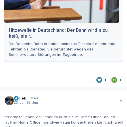
Hitzewelle in Deutschland: Der Bahn wird's zu
heiß, sie r...
Die Deutsche Bahn erstattet kostenlos Tickets für gebuchte
Fahrten bis Dienstag. Sie befürchtet wegen des
Sommerwetters Störungen im Zugbetrieb.
1
1
Autor-Statistiken
iLollek
User
25. Juni
25. Jun
Ich arbeite lieber, viel lieber im Büro als im Home Office, da ich
mich im Home Office irgendwie kaum konzentrieren kann, ich weiß