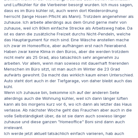
und Luftkühler für die Vierbeiner besorgt wurden. Ich muss sagen,
dass es im Büro kühler ist, auch wenn dort Kleiderordnung
herrscht (lange Hosen Pflicht als Mann). Trotzdem angenehmer als
zuhause. Ich arbeite allerdings aus dem Grund gerne mehr von
zuhause, weil ich 80km einfache Strecke als Arbeitsweg habe. Da
ist es dann die zusätzliche Freizeit durchs Nicht-Pendeln, welche
das Hauptargument für mich sind. Eine Wäsche anstellen mache
ich zwar im Homeoffice, aber aufhängen erst nach Feierabend.
Haben zwar keine Klima in den Büros, aber die werden trotzdem
nicht mehr als 25 Grad, also tatsächlich sehr angenehm zu
arbeiten. Vor allem, wenn man sowieso mit dauerhaft frierenden
Menschen im Büro sitzt, ist man auch im Winter die 23 Grad
aufwärts gewohnt. Da macht das wirklich kaum einen Unterschied.
Auto steht dort auch in der Tiefgarage, von daher bleibt auch das
kühl.
Wenn ich zuhause bin, bekomme ich auf der anderen Seite
allerdings auch die Wohnung kühler, weil ich dann länger lüften
kann als bis morgens kurz vor 6, wo ich dann als letzter das Haus
verlasse. Ab nächster Woche geht das Frauchen aber auch in die
volle Selbständigkeit über, da ist sie dann auch sowieso länger
zuhause und diese ganzen "Homeoffice" Boni sind dann auch
irrelevant.
Ich werde jetzt aktuell tatsächlich einfach variieren, hab auch