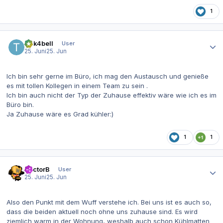
1
Autor-Statistiken
t1nk4bell
User
25. Juni
25. Jun
Ich bin sehr gerne im Büro, ich mag den Austausch und genieße
es mit tollen Kollegen in einem Team zu sein .
Ich bin auch nicht der Typ der Zuhause effektiv wäre wie ich es im
Büro bin.
Ja Zuhause wäre es Grad kühler:)
1
1
Autor-Statistiken
DoctorB
User
25. Juni
25. Jun
Also den Punkt mit dem Wuff verstehe ich. Bei uns ist es auch so,
dass die beiden aktuell noch ohne uns zuhause sind. Es wird
ziemlich warm in der Wohnung, weshalb auch schon Kühlmatten