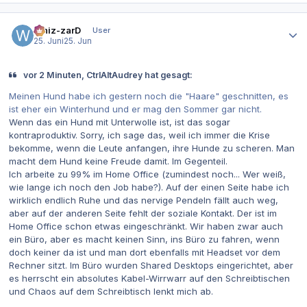
Autor-Statistiken
Whiz-zarD
User
25. Juni
25. Jun
vor 2 Minuten, CtrlAltAudrey hat gesagt:
Meinen Hund habe ich gestern noch die "Haare" geschnitten, es
ist eher ein Winterhund und er mag den Sommer gar nicht.
Wenn das ein Hund mit Unterwolle ist, ist das sogar
kontraproduktiv. Sorry, ich sage das, weil ich immer die Krise
bekomme, wenn die Leute anfangen, ihre Hunde zu scheren. Man
macht dem Hund keine Freude damit. Im Gegenteil.
Ich arbeite zu 99% im Home Office (zumindest noch... Wer weiß,
wie lange ich noch den Job habe?). Auf der einen Seite habe ich
wirklich endlich Ruhe und das nervige Pendeln fällt auch weg,
aber auf der anderen Seite fehlt der soziale Kontakt. Der ist im
Home Office schon etwas eingeschränkt. Wir haben zwar auch
ein Büro, aber es macht keinen Sinn, ins Büro zu fahren, wenn
doch keiner da ist und man dort ebenfalls mit Headset vor dem
Rechner sitzt. Im Büro wurden Shared Desktops eingerichtet, aber
es herrscht ein absolutes Kabel-Wirrwarr auf den Schreibtischen
und Chaos auf dem Schreibtisch lenkt mich ab.