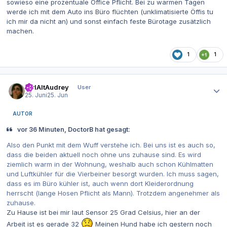
sowieso eine prozentuale Office Pflicht. Bei zu warmen Tagen
werde ich mit dem Auto ins Büro flüchten (unklimatisierte Öffis tu
ich mir da nicht an) und sonst einfach feste Bürotage zusätzlich
machen.
1
1
Autor-Statistiken
CtrlAltAudrey
User
25. Juni
25. Jun
AUTOR
vor 36 Minuten, DoctorB hat gesagt:
Also den Punkt mit dem Wuff verstehe ich. Bei uns ist es auch so,
dass die beiden aktuell noch ohne uns zuhause sind. Es wird
ziemlich warm in der Wohnung, weshalb auch schon Kühlmatten
und Luftkühler für die Vierbeiner besorgt wurden. Ich muss sagen,
dass es im Büro kühler ist, auch wenn dort Kleiderordnung
herrscht (lange Hosen Pflicht als Mann). Trotzdem angenehmer als
zuhause.
Zu Hause ist bei mir laut Sensor 25 Grad Celsius, hier an der
Arbeit ist es gerade 32
Meinen Hund habe ich gestern noch