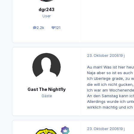
dgr243
User
2.2k
121
Beiträge
Reputation
23. Oktober 2006
19 j
Au man! Was ist hier heut
Naja aber so ist es auch
Ich überlege grade, zu w
die will ich nicht gucken,
Gast The Nightfly
Ich war am Wochenende m
An den Samstag kann ich
Gäste
Allerdings wurde ich unt
wirklich mächtig und ic
23. Oktober 2006
19 j