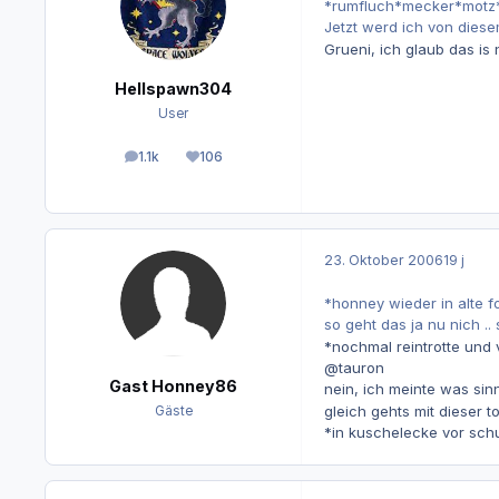
*rumfluch*mecker*motz
Jetzt werd ich von dies
Grueni, ich glaub das is
Hellspawn304
User
1.1k
106
Beiträge
Reputation
23. Oktober 2006
19 j
*honney wieder in alte f
so geht das ja nu nich 
*nochmal reintrotte und 
@tauron
Gast Honney86
nein, ich meinte was sin
gleich gehts mit dieser t
Gäste
*in kuschelecke vor sch