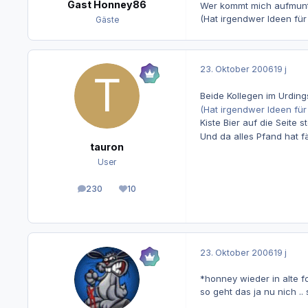
Gast Honney86
Wer kommt mich aufmun
(Hat irgendwer Ideen für
Gäste
23. Oktober 2006
19 j
Beide Kollegen im Urdings
(Hat irgendwer Ideen für
Kiste Bier auf die Seite s
Und da alles Pfand hat fäl
tauron
User
230
10
Beiträge
Reputation
23. Oktober 2006
19 j
*honney wieder in alte f
so geht das ja nu nich 