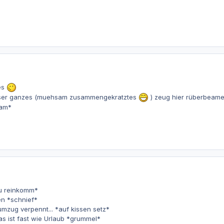
es
nser ganzes (muehsam zusammengekratztes
) zeug hier rüberbeam
jam*
au reinkomm*
en *schnief*
mzug verpennt... *auf kissen setz*
as ist fast wie Urlaub *grummel*