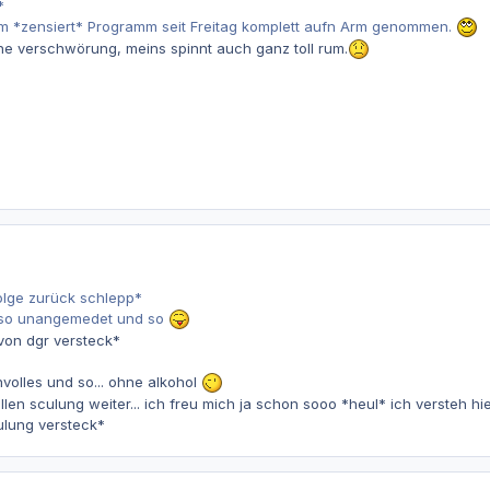
*
em *zensiert* Programm seit Freitag komplett aufn Arm genommen.
 ne verschwörung, meins spinnt auch ganz toll rum.
olge zurück schlepp*
.. so unangemedet und so
von dgr versteck*
nvolles und so... ohne alkohol
ollen sculung weiter... ich freu mich ja schon sooo *heul* ich versteh hi
ulung versteck*