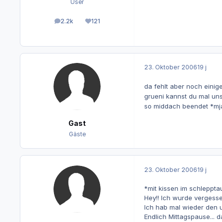
User
2.2k
121
Beiträge
Reputation
23. Oktober 2006
19 j
da fehlt aber noch einig
grueni kannst du mal u
so middach beendet *m
Gast
Gäste
23. Oktober 2006
19 j
*mit kissen im schleppt
Hey!! Ich wurde vergess
Ich hab mal wieder den u
Endlich Mittagspause... d