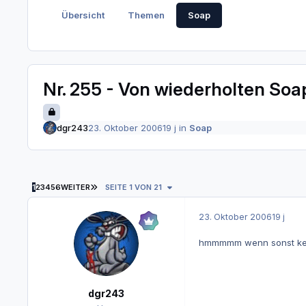
Übersicht
Themen
Soap
Nr. 255 - Von wiederholten So
dgr243
23. Oktober 2006
19 j
in
Soap
LETZTE SEITE
1
2
3
4
5
6
WEITER
SEITE 1 VON 21
23. Oktober 2006
19 j
hmmmmm wenn sonst kein
dgr243