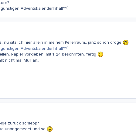
tern?
 günstigen AdventskalenderInhalt??)
, nu sitz ich hier allein in meinem Kellerraum.. janz schön dröge
 günstigen AdventskalenderInhalt??)
tellen, Papier vorkleben, mit 1-24 beschriften, fertig
lt nicht mal Müll an..
olge zurück schlepp*
.. so unangemedet und so