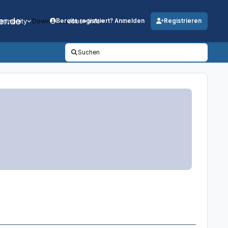
er.de
mmunity
Downloads
Jobs
Info
Bereits registriert? Anmelden
Registrieren
Suchen