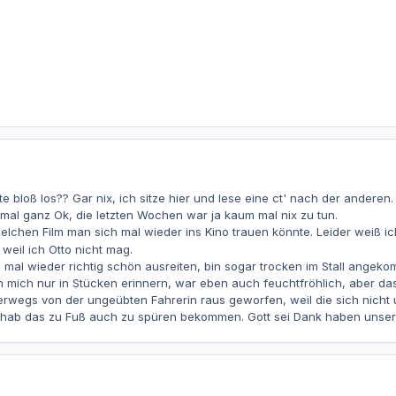
e bloß los?? Gar nix, ich sitze hier und lese eine ct' nach der anderen.
 mal ganz Ok, die letzten Wochen war ja kaum mal nix zu tun.
elchen Film man sich mal wieder ins Kino trauen könnte. Leider weiß ic
 weil ich Otto nicht mag.
al wieder richtig schön ausreiten, bin sogar trocken im Stall angeko
 mich nur in Stücken erinnern, war eben auch feuchtfröhlich, aber d
erwegs von der ungeübten Fahrerin raus geworfen, weil die sich nicht 
h hab das zu Fuß auch zu spüren bekommen. Gott sei Dank haben unser