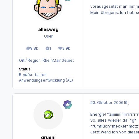
vorausgesetzt man nimmt
Moin übrigens. Ich hab 
allesweg
User
9.8k
1
3.9k
Beiträge
Lösungen
Reputation
Ort / Region:
RheinMainGebiet
Status:
Berufserfahren
Anwendungsentwicklung (AE)
23. Oktober 2006
19 j
Energie!
*ziiiiiiiiiiiiiiiirrrrrr
So, alles wieder da! *g*
*rumfluch*mecker*motz
Jetzt werd ich von dies
grueni