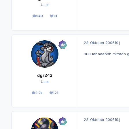
User
549
13
Beiträge
Reputation
23. Oktober 2006
19 j
uuuuahaaahhh mittach g
dgr243
User
2.2k
121
Beiträge
Reputation
23. Oktober 2006
19 j