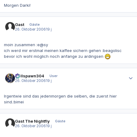
Morgen Darki!
Gast
Gäste
26. Oktober 2006
19 j
moin zusammen :e@sy
ich werd mir erstmal meinen kaffee sichern gehen :beagolisc
bevor ich wohl möglich noch anfange zu ardingsen
Autor-Statistiken
Hellspawn304
User
26. Oktober 2006
19 j
Irgentwie sind das jedenmorgen die selben, die zuerst hier
sind.:bimei
Gast The Nightfly
Gäste
26. Oktober 2006
19 j