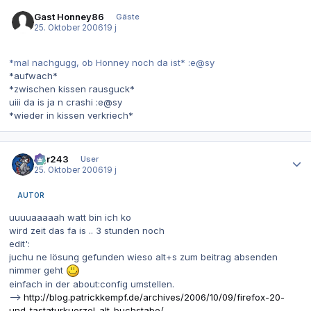
Gast Honney86
Gäste
25. Oktober 2006
19 j
*mal nachgugg, ob Honney noch da ist* :e@sy
*aufwach*
*zwischen kissen rausguck*
uiii da is ja n crashi :e@sy
*wieder in kissen verkriech*
Autor-Statistiken
dgr243
User
25. Oktober 2006
19 j
AUTOR
uuuuaaaaah watt bin ich ko
wird zeit das fa is .. 3 stunden noch
edit':
juchu ne lösung gefunden wieso alt+s zum beitrag absenden
nimmer geht
einfach in der about:config umstellen.
-->
http://blog.patrickkempf.de/archives/2006/10/09/firefox-20-
und-tastaturkuerzel-alt-buchstabe/