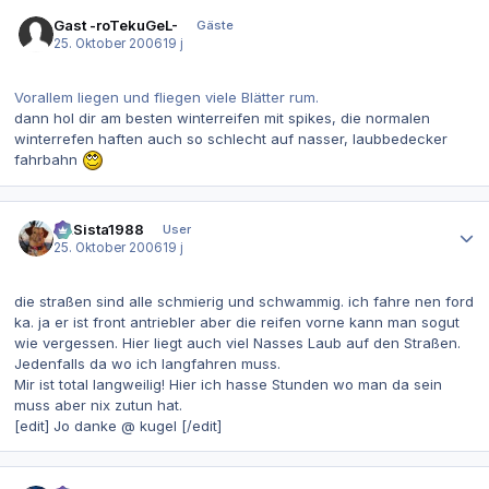
Gast -roTekuGeL-
Gäste
25. Oktober 2006
19 j
Vorallem liegen und fliegen viele Blätter rum.
dann hol dir am besten winterreifen mit spikes, die normalen
winterrefen haften auch so schlecht auf nasser, laubbedecker
fahrbahn
Autor-Statistiken
LiLSista1988
User
25. Oktober 2006
19 j
die straßen sind alle schmierig und schwammig. ich fahre nen ford
ka. ja er ist front antriebler aber die reifen vorne kann man sogut
wie vergessen. Hier liegt auch viel Nasses Laub auf den Straßen.
Jedenfalls da wo ich langfahren muss.
Mir ist total langweilig! Hier ich hasse Stunden wo man da sein
muss aber nix zutun hat.
[edit] Jo danke @ kugel [/edit]
Autor-Statistiken