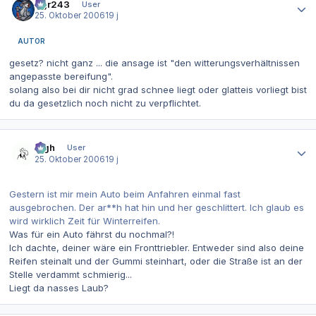
dgr243
User
25. Oktober 2006
19 j
AUTOR
gesetz? nicht ganz ... die ansage ist "den witterungsverhältnissen
angepasste bereifung".
solang also bei dir nicht grad schnee liegt oder glatteis vorliegt bist
du da gesetzlich noch nicht zu verpflichtet.
Autor-Statistiken
ingh
User
25. Oktober 2006
19 j
Gestern ist mir mein Auto beim Anfahren einmal fast
ausgebrochen. Der ar**h hat hin und her geschlittert. Ich glaub es
wird wirklich Zeit für Winterreifen.
Was für ein Auto fährst du nochmal?!
Ich dachte, deiner wäre ein Fronttriebler. Entweder sind also deine
Reifen steinalt und der Gummi steinhart, oder die Straße ist an der
Stelle verdammt schmierig...
Liegt da nasses Laub?