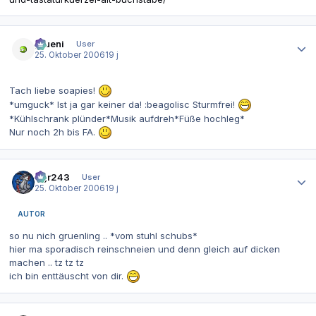
Autor-Statistiken
grueni
User
25. Oktober 2006
19 j
Tach liebe soapies!
*umguck* Ist ja gar keiner da! :beagolisc Sturmfrei!
*Kühlschrank plünder*Musik aufdreh*Füße hochleg*
Nur noch 2h bis FA.
Autor-Statistiken
dgr243
User
25. Oktober 2006
19 j
AUTOR
so nu nich gruenling .. *vom stuhl schubs*
hier ma sporadisch reinschneien und denn gleich auf dicken
machen .. tz tz tz
ich bin enttäuscht von dir.