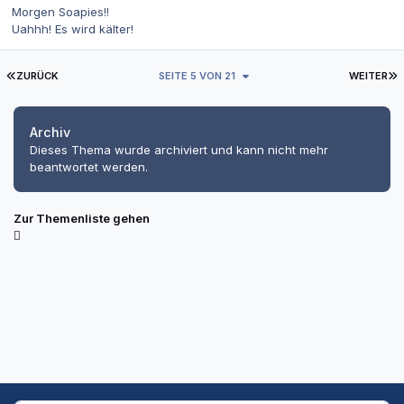
Morgen Soapies!!
Uahhh! Es wird kälter!
ERSTE SEITE
L
ZURÜCK
SEITE 5 VON 21
WEITER
Archiv
Dieses Thema wurde archiviert und kann nicht mehr
beantwortet werden.
Zur Themenliste gehen