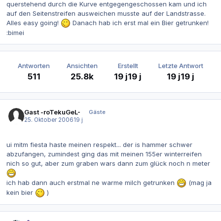
querstehend durch die Kurve entgegengeschossen kam und ich
auf den Seitenstreifen ausweichen musste auf der Landstrasse.
Alles easy going!
Danach hab ich erst mal ein Bier getrunken!
:bimei
Antworten
Ansichten
Erstellt
Letzte Antwort
511
25.8k
19 j
19 j
19 j
19 j
Gast -roTekuGeL-
Gäste
25. Oktober 2006
19 j
ui mitm fiesta haste meinen respekt... der is hammer schwer
abzufangen, zumindest ging das mit meinen 155er winterreifen
nich so gut, aber zum graben wars dann zum glück noch n meter
ich hab dann auch erstmal ne warme milch getrunken
(mag ja
kein bier
)
Autor-Statistiken