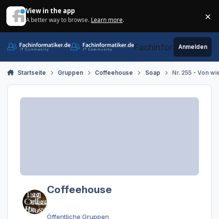
Zum Inhalt springen
View in the app
×
A better way to browse.
Learn more
.
Di
Fachinformatiker.de
Anmelden
Startseite
Gruppen
Coffeehouse
Soap
Nr. 255 - Von w
Coffeehouse
Öffentliche Gruppen