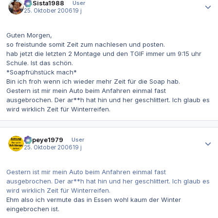
LiLSista1988
User
25. Oktober 2006
19 j
Guten Morgen,
so freistunde somit Zeit zum nachlesen und posten.
hab jetzt die letzten 2 Montage und den TGIF immer um 9:15 uhr
Schule. Ist das schön.
*Soapfrühstück mach*
Bin ich froh wenn ich wieder mehr Zeit für die Soap hab.
Gestern ist mir mein Auto beim Anfahren einmal fast
ausgebrochen. Der ar**h hat hin und her geschlittert. Ich glaub es
wird wirklich Zeit für Winterreifen.
Autor-Statistiken
Popeye1979
User
25. Oktober 2006
19 j
Gestern ist mir mein Auto beim Anfahren einmal fast
ausgebrochen. Der ar**h hat hin und her geschlittert. Ich glaub es
wird wirklich Zeit für Winterreifen.
Ehm also ich vermute das in Essen wohl kaum der Winter
eingebrochen ist.