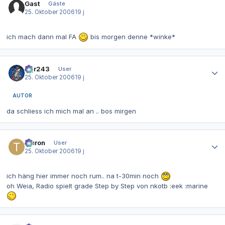
Gast
Gäste
25. Oktober 2006
19 j
ich mach dann mal FA
bis morgen denne *winke*
Autor-Statistiken
dgr243
User
25. Oktober 2006
19 j
AUTOR
da schliess ich mich mal an .. bos mirgen
Autor-Statistiken
tauron
User
25. Oktober 2006
19 j
ich häng hier immer noch rum.. na t-30min noch
oh Weia, Radio spielt grade Step by Step von nkotb :eek :marine
Autor-Statistiken