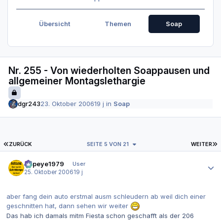
Übersicht
Themen
Soap
Nr. 255 - Von wiederholten Soappausen und
allgemeiner Montagslethargie
dgr243
23. Oktober 2006
19 j
in
Soap
ERSTE SEITE
L
ZURÜCK
SEITE 5 VON 21
WEITER
Autor-Statistiken
Popeye1979
User
25. Oktober 2006
19 j
aber fang dein auto erstmal ausm schleudern ab weil dich einer
geschnitten hat, dann sehen wir weiter
Das hab ich damals mitm Fiesta schon geschafft als der 206