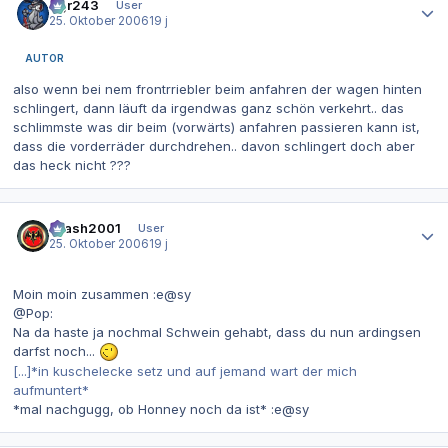
dgr243
User
25. Oktober 2006
19 j
AUTOR
also wenn bei nem frontrriebler beim anfahren der wagen hinten
schlingert, dann läuft da irgendwas ganz schön verkehrt.. das
schlimmste was dir beim (vorwärts) anfahren passieren kann ist,
dass die vorderräder durchdrehen.. davon schlingert doch aber
das heck nicht ???
Autor-Statistiken
Crash2001
User
25. Oktober 2006
19 j
Moin moin zusammen :e@sy
@Pop:
Na da haste ja nochmal Schwein gehabt, dass du nun ardingsen
darfst noch...
[...]*in kuschelecke setz und auf jemand wart der mich
aufmuntert*
*mal nachgugg, ob Honney noch da ist* :e@sy