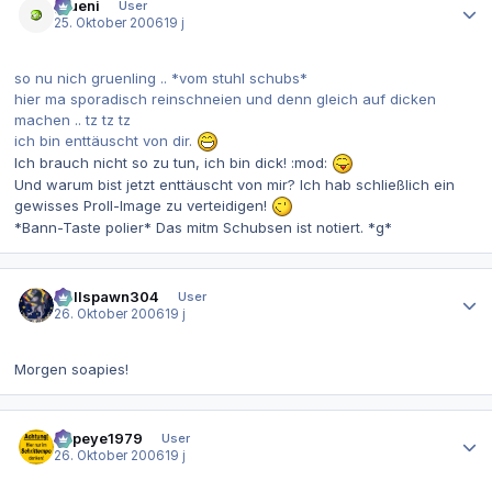
grueni
User
25. Oktober 2006
19 j
so nu nich gruenling .. *vom stuhl schubs*
hier ma sporadisch reinschneien und denn gleich auf dicken
machen .. tz tz tz
ich bin enttäuscht von dir.
Ich brauch nicht so zu tun, ich bin dick! :mod:
Und warum bist jetzt enttäuscht von mir? Ich hab schließlich ein
gewisses Proll-Image zu verteidigen!
*Bann-Taste polier* Das mitm Schubsen ist notiert. *g*
Autor-Statistiken
Hellspawn304
User
26. Oktober 2006
19 j
Morgen soapies!
Autor-Statistiken
Popeye1979
User
26. Oktober 2006
19 j