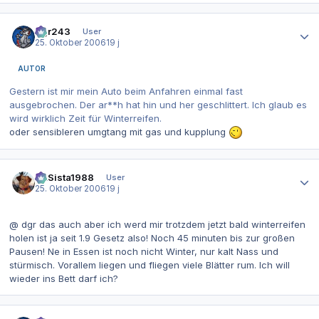
Autor-Statistiken
dgr243
User
25. Oktober 2006
19 j
AUTOR
Gestern ist mir mein Auto beim Anfahren einmal fast
ausgebrochen. Der ar**h hat hin und her geschlittert. Ich glaub es
wird wirklich Zeit für Winterreifen.
oder sensibleren umgtang mit gas und kupplung
Autor-Statistiken
LiLSista1988
User
25. Oktober 2006
19 j
@ dgr das auch aber ich werd mir trotzdem jetzt bald winterreifen
holen ist ja seit 1.9 Gesetz also! Noch 45 minuten bis zur großen
Pausen! Ne in Essen ist noch nicht Winter, nur kalt Nass und
stürmisch. Vorallem liegen und fliegen viele Blätter rum. Ich will
wieder ins Bett darf ich?
Autor-Statistiken