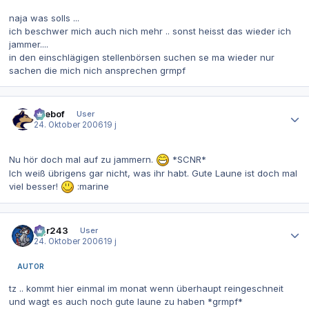
naja was solls ...
ich beschwer mich auch nich mehr .. sonst heisst das wieder ich
jammer....
in den einschlägigen stellenbörsen suchen se ma wieder nur
sachen die mich nich ansprechen grmpf
Autor-Statistiken
beebof
User
24. Oktober 2006
19 j
Nu hör doch mal auf zu jammern.
*SCNR*
Ich weiß übrigens gar nicht, was ihr habt. Gute Laune ist doch mal
viel besser!
:marine
Autor-Statistiken
dgr243
User
24. Oktober 2006
19 j
AUTOR
tz .. kommt hier einmal im monat wenn überhaupt reingeschneit
und wagt es auch noch gute laune zu haben *grmpf*