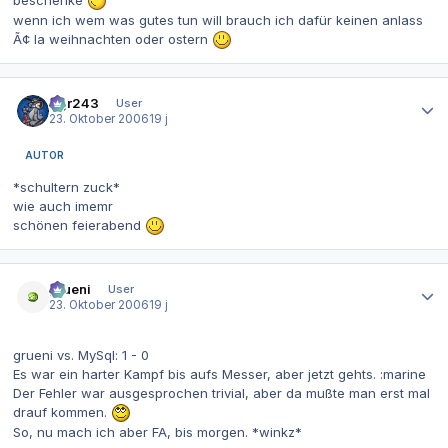
wenn ich wem was gutes tun will brauch ich dafür keinen anlass
Ã¢ la weihnachten oder ostern
Autor-Statistiken
dgr243
User
23. Oktober 2006
19 j
AUTOR
*schultern zuck*
wie auch imemr
schönen feierabend
Autor-Statistiken
grueni
User
23. Oktober 2006
19 j
grueni vs. MySql: 1 - 0
Es war ein harter Kampf bis aufs Messer, aber jetzt gehts. :marine
Der Fehler war ausgesprochen trivial, aber da mußte man erst mal
drauf kommen.
So, nu mach ich aber FA, bis morgen. *winkz*