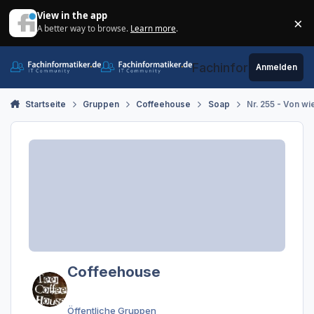
Zum Inhalt springen
View in the app
×
A better way to browse.
Learn more
.
Di
Fachinformatiker.de
Anmelden
Startseite
Gruppen
Coffeehouse
Soap
Nr. 255 - Von w
Coffeehouse
Öffentliche Gruppen