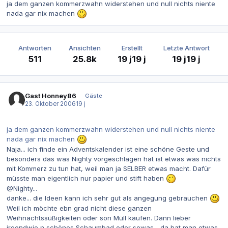
ja dem ganzen kommerzwahn widerstehen und null nichts niente
nada gar nix machen
Antworten
Ansichten
Erstellt
Letzte Antwort
511
25.8k
19 j
19 j
19 j
19 j
Gast Honney86
Gäste
23. Oktober 2006
19 j
ja dem ganzen kommerzwahn widerstehen und null nichts niente
nada gar nix machen
Naja... ich finde ein Adventskalender ist eine schöne Geste und
besonders das was Nighty vorgeschlagen hat ist etwas was nichts
mit Kommerz zu tun hat, weil man ja SELBER etwas macht. Dafür
müsste man eigentlich nur papier und stift haben
@Nighty...
danke... die Ideen kann ich sehr gut als angegung gebrauchen
Weil ich möchte ebn grad nicht diese ganzen
Weihnachtssüßigkeiten oder son Müll kaufen. Dann lieber
irgendwie n schönes Schaumbad oder sowas... da hat man etwas