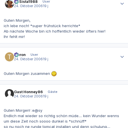
LiLSista1988
User
24. Oktober 2006
19 j
Guten Morgen,
ich lebe noch! *super frühstück herrichte*
Ab nächste Woche bin ich hoffentlich wieder öfters hier!
Ihr fehlt mir!
Autor-Statistiken
tauron
User
24. Oktober 2006
19 j
Guten Morgen zusammen
Gast Honney86
Gäste
24. Oktober 2006
19 j
Guten Morgen! :e@sy
Endlich mal wieder so richtig schön müde.... kein Wunder wenns
um diese Zeit noch soooo dunkel is *schnüff*
so nu noch ne runde tomcat installen und denn schulung....