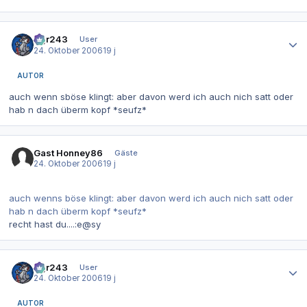
Autor-Statistiken
dgr243
User
24. Oktober 2006
19 j
AUTOR
auch wenn sböse klingt: aber davon werd ich auch nich satt oder
hab n dach überm kopf *seufz*
Gast Honney86
Gäste
24. Oktober 2006
19 j
auch wenns böse klingt: aber davon werd ich auch nich satt oder
hab n dach überm kopf *seufz*
recht hast du....:e@sy
Autor-Statistiken
dgr243
User
24. Oktober 2006
19 j
AUTOR