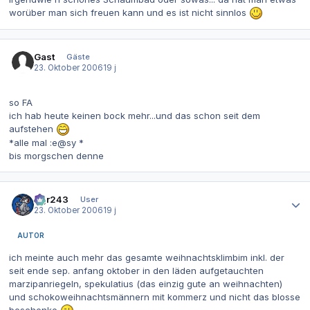
worüber man sich freuen kann und es ist nicht sinnlos
Gast
Gäste
23. Oktober 2006
19 j
so FA
ich hab heute keinen bock mehr...und das schon seit dem
aufstehen
*alle mal :e@sy *
bis morgschen denne
Autor-Statistiken
dgr243
User
23. Oktober 2006
19 j
AUTOR
ich meinte auch mehr das gesamte weihnachtsklimbim inkl. der
seit ende sep. anfang oktober in den läden aufgetauchten
marzipanriegeln, spekulatius (das einzig gute an weihnachten)
und schokoweihnachtsmännern mit kommerz und nicht das blosse
beschenke