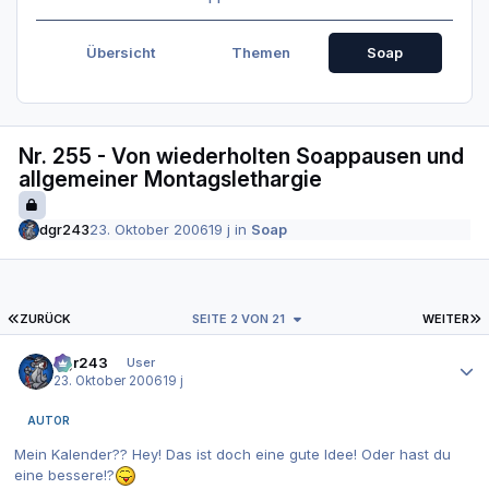
Übersicht
Themen
Soap
Nr. 255 - Von wiederholten Soappausen und
allgemeiner Montagslethargie
dgr243
23. Oktober 2006
19 j
in
Soap
ERSTE SEITE
L
ZURÜCK
SEITE 2 VON 21
WEITER
Autor-Statistiken
dgr243
User
23. Oktober 2006
19 j
AUTOR
Mein Kalender?? Hey! Das ist doch eine gute Idee! Oder hast du
eine bessere!?