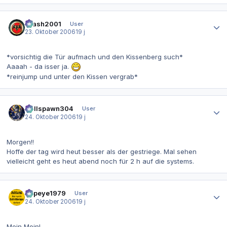
Autor-Statistiken
Crash2001
User
23. Oktober 2006
19 j
*vorsichtig die Tür aufmach und den Kissenberg such*
Aaaah - da isser ja.
*reinjump und unter den Kissen vergrab*
Autor-Statistiken
Hellspawn304
User
24. Oktober 2006
19 j
Morgen!!
Hoffe der tag wird heut besser als der gestriege. Mal sehen
vielleicht geht es heut abend noch für 2 h auf die systems.
Autor-Statistiken
Popeye1979
User
24. Oktober 2006
19 j
Moin Moin!