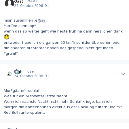
Gast
Gäste
24. Oktober 2006
19 j
moin zusammen :e@sy
*kaffee schnapp*
wenn das so weiter geht wie heute früh na dann herzlichen dank.
entweder habe ich die ganzen 50 km/h schilder übersehen oder
die anderen autofahrer haben das gaspedal nicht gefunden
*gruml*
Autor-Statistiken
ingh
User
24. Oktober 2006
19 j
Mor*gäähn* :schlaf:
Was für ein Mistwetter letzte Nacht....
Wenn ich nächste Nacht nicht mehr Schlaf kriege, kann ich
morgen die Kaffeebohnen direkt aus der Packung futtern und mit
Red Bull runterspülen...
Autor-Statistiken