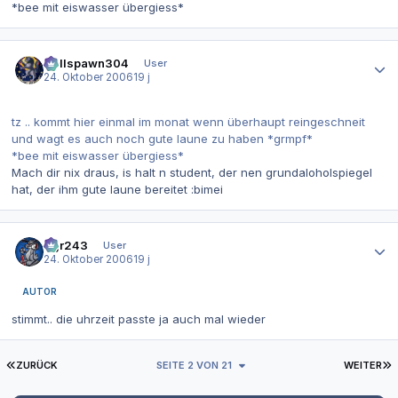
*bee mit eiswasser übergiess*
Autor-Statistiken
Hellspawn304
User
24. Oktober 2006
19 j
tz .. kommt hier einmal im monat wenn überhaupt reingeschneit
und wagt es auch noch gute laune zu haben *grmpf*
*bee mit eiswasser übergiess*
Mach dir nix draus, is halt n student, der nen grundaloholspiegel
hat, der ihm gute laune bereitet :bimei
Autor-Statistiken
dgr243
User
24. Oktober 2006
19 j
AUTOR
stimmt.. die uhrzeit passte ja auch mal wieder
ERSTE SEITE
L
ZURÜCK
SEITE 2 VON 21
WEITER