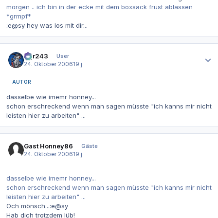
morgen .. ich bin in der ecke mit dem boxsack frust ablassen
*grmpf*
:e@sy hey was los mit dir...
Autor-Statistiken
dgr243
User
24. Oktober 2006
19 j
AUTOR
dasselbe wie imemr honney...
schon erschreckend wenn man sagen müsste "ich kanns mir nicht
leisten hier zu arbeiten" ...
Gast Honney86
Gäste
24. Oktober 2006
19 j
dasselbe wie imemr honney...
schon erschreckend wenn man sagen müsste "ich kanns mir nicht
leisten hier zu arbeiten" ...
Och mönsch...:e@sy
Hab dich trotzdem lüb!