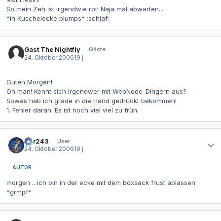
So mein Zeh ist irgendwie rot! Naja mal abwarten...
*in Kuschelecke plumps* :schlaf:
Gast The Nightfly
Gäste
24. Oktober 2006
19 j
Guten Morgen!
Oh man! Kennt sich irgendwer mit WebNode-Dingern aus?
Sowas hab ich grade in die Hand gedrückt bekommen!
1. Fehler daran: Es ist noch viel viel zu früh.
Autor-Statistiken
dgr243
User
24. Oktober 2006
19 j
AUTOR
morgen .. ich bin in der ecke mit dem boxsack frust ablassen
*grmpf*