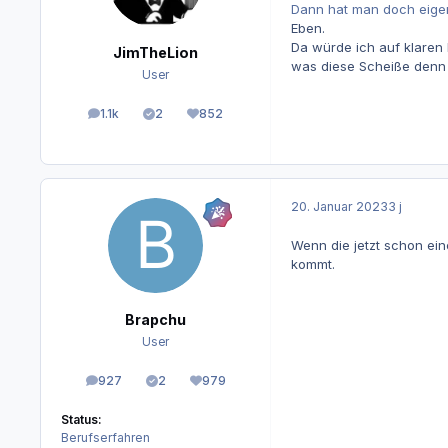
Dann hat man doch eigen
Eben.
Da würde ich auf klaren
JimTheLion
was diese Scheiße denn s
User
1.1k
2
852
Beiträge
Lösungen
Reputation
20. Januar 2023
3 j
Wenn die jetzt schon ei
kommt.
Brapchu
User
927
2
979
Beiträge
Lösungen
Reputation
Status:
Berufserfahren