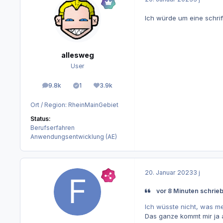
Ich würde um eine schrif
allesweg
User
9.8k
1
3.9k
Beiträge
Lösungen
Reputation
Ort / Region:
RheinMainGebiet
Status:
Berufserfahren
Anwendungsentwicklung (AE)
20. Januar 2023
3 j
vor 8 Minuten schrieb 
Ich wüsste nicht, was m
Das ganze kommt mir ja a