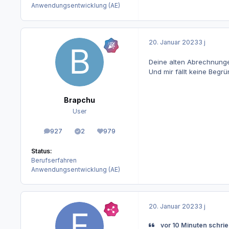
Anwendungsentwicklung (AE)
20. Januar 2023
3 j
Deine alten Abrechnung
Und mir fällt keine Begr
Brapchu
User
927
2
979
Beiträge
Lösungen
Reputation
Status:
Berufserfahren
Anwendungsentwicklung (AE)
20. Januar 2023
3 j
vor 10 Minuten schri