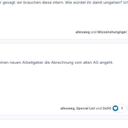
 gesagt: wir brauchen diese intern. Wie würdet ihr damit umgehen? Ich
allesweg
und
Wissenshungriger
einen neuen Arbeitgeber die Abrechnung vom alten AG angeht.
allesweg
,
Special List
und
0x00
1