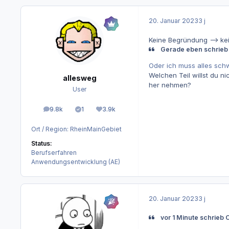
20. Januar 2023
3 j
Keine Begründung --> ke
Gerade eben schrieb 
Oder ich muss alles schw
Welchen Teil willst du 
allesweg
her nehmen?
User
9.8k
1
3.9k
Beiträge
Lösungen
Reputation
Ort / Region:
RheinMainGebiet
Status:
Berufserfahren
Anwendungsentwicklung (AE)
20. Januar 2023
3 j
vor 1 Minute schrieb 