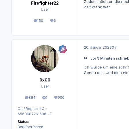
Zudem möchten die noch 
Firefighter22
Zeit krank war.
User
150
6
Beiträge
Reputation
20. Januar 2023
3 j
vor 9 Minuten schrieb
Ich würde um eine schrif
Genau das. Und dich nich
0x00
User
864
1
900
Beiträge
Lösungen
Reputation
Ort / Region:
4C -
6563687261696 - E
Status:
Berufserfahren