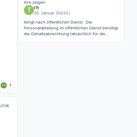
ihre zeigen
tTt
20. Januar 2023
3 j
Klingt nach öffentlichen Dienst. Die
Personalabteilung im öffentlichen Dienst benötigt
die Gehaltsabrechnung tatsächlich für die
endgültige Stufenfestsetzung. Ich habe auch
mal bei einer Koll
1
UTOR