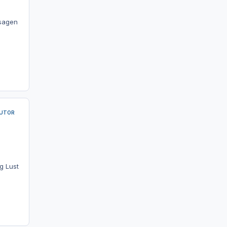
 sagen
UTOR
g Lust