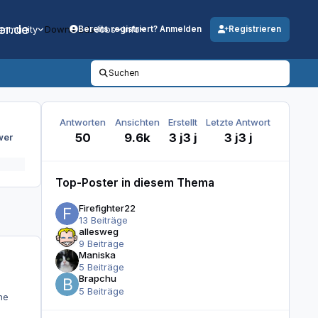
er.de
mmunity
Downloads
Jobs
Info
Bereits registriert? Anmelden
Registrieren
Suchen
Antworten
Ansichten
Erstellt
Letzte Antwort
50
9.6k
3 j
3 j
3 j
3 j
wer
Top-Poster in diesem Thema
Firefighter22
13 Beiträge
allesweg
9 Beiträge
Maniska
5 Beiträge
Brapchu
5 Beiträge
ne