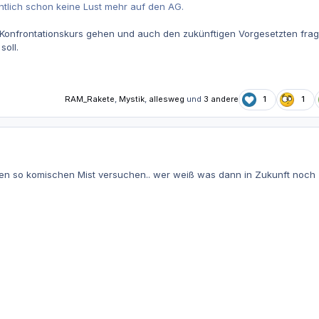
tlich schon keine Lust mehr auf den AG.
 Konfrontationskurs gehen und auch den zukünftigen Vorgesetzten frag
oll.
RAM_Rakete
,
Mystik
,
allesweg
und
3 andere
1
1
nen so komischen Mist versuchen.. wer weiß was dann in Zukunft noch