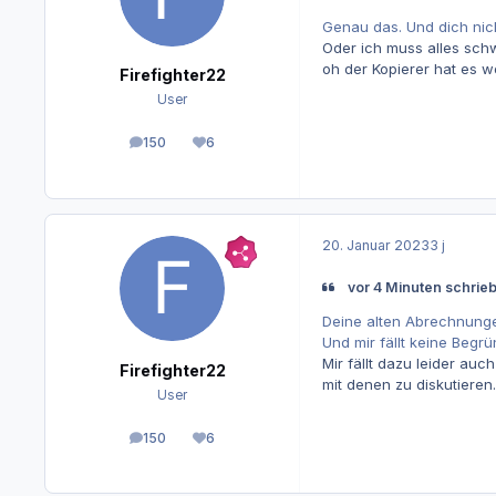
Genau das. Und dich nich
Oder ich muss alles sch
oh der Kopierer hat es woh
Firefighter22
User
150
6
Beiträge
Reputation
20. Januar 2023
3 j
vor 4 Minuten schrie
Deine alten Abrechnung
Und mir fällt keine Begr
Mir fällt dazu leider au
Firefighter22
mit denen zu diskutieren
User
150
6
Beiträge
Reputation