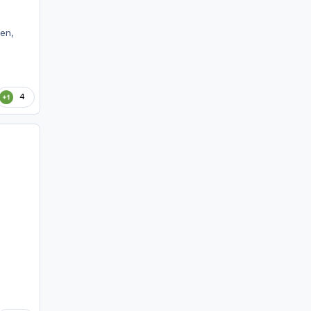
en,
4