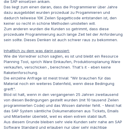
die SAP einsetzen ankam.
Das liegt zum einen daran, dass die Programmierer über Jahre
dazu ausgebildet wurden prozedual zu Progammieren und
dadurch teilweise 10K Zeilen Spagetticode entstanden ist, den
keiner so recht in schöne Methoden umstellen will.
Zum anderen wurden die Kunden so getrimmt, dass diese
prozeduale Programmierung auch lange Zeit teil der Anforderung
sein sollte. Dieses Denken ist auch schwer raus zu bekommen.
Inhaltlich zu dem was darin passiert:
Wie die Vorredner schon sagten, es ist und bleibt ein Resource
Planning Tool, sprich Ware Einkaufen, Produktionsplanung Ware
verkaufen, verschicken , berechnen. That's it - eben keine
Raketenforschung.
Die einzelne Anfrage ist meist trivial: "Wir brauchen für das
Material noch ein weiteres Datenfeld, wenn diese Bedingung
greift".
Blöd ist halt, wenn in den vergangenen 25 Jahren zweitausend
von diesen Bedingungen gestellt wurden (mit 10 tausend Zeilen
programmierten Code) und das Wissen dahinter fehlt. - Meist hat
das SAP System sämtliche Dokumenationen aus Tickets, Emails
und Mitarbeiter überlebt, weil es eben extrem stabil läuft.
Aus diesem Grunde bleiben sehr viele Kunden sehr nahe am SAP
Software Standard und erlauben nur über sehr mächtige