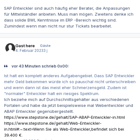
SAP Entwickler sind auch häufig eher Berater, die Anpassungen
für Mittelständler anbieten. Muss man mögen. Zweitens denke ich
dass solide BWL Kenntnisse im ERP -Bereich wichtig sind.
Zumindest wenn man nicht nur stur Tickets bearbeitet.
Gast here
Gäste
4. Februar 2023
3 j
vor 43 Minuten schrieb 0x00:
Ist halt ein komplett anderes Aufgabengebiet. Dass SAP Entwickler
mehr Geld bekommen würde ich so pauschal nicht unterschreiben
und wenn dann ist das meist eher Schmerzensgeld. Zudem ist
"normaler" Entwickler halt ein riesiges Spektrum.
Ich beziehe mich auf Durchschnittsgehälter aus verschiedenen
Portalen und habe da jetzt beispielsweise mal Webentwickler und
ABAP Entwickler gegenübergestellt.
https://www.stepstone.de/gehalt/SAP-ABAP-Entwickler-in.html
https://www.stepstone.de/gehalt/Web-Entwickler-
in.html#:~:text=Wenn Sie als Web-Entwickler,befindet sich bei
39.400 €.