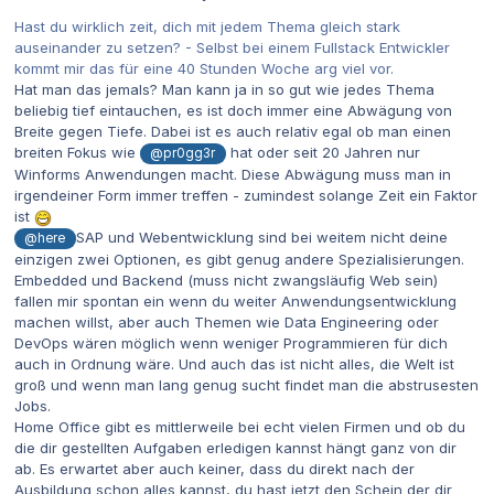
Hast du wirklich zeit, dich mit jedem Thema gleich stark
auseinander zu setzen? - Selbst bei einem Fullstack Entwickler
kommt mir das für eine 40 Stunden Woche arg viel vor.
Hat man das jemals? Man kann ja in so gut wie jedes Thema
beliebig tief eintauchen, es ist doch immer eine Abwägung von
Breite gegen Tiefe. Dabei ist es auch relativ egal ob man einen
breiten Fokus wie
hat oder seit 20 Jahren nur
@pr0gg3r
Winforms Anwendungen macht. Diese Abwägung muss man in
irgendeiner Form immer treffen - zumindest solange Zeit ein Faktor
ist
SAP und Webentwicklung sind bei weitem nicht deine
@here
einzigen zwei Optionen, es gibt genug andere Spezialisierungen.
Embedded und Backend (muss nicht zwangsläufig Web sein)
fallen mir spontan ein wenn du weiter Anwendungsentwicklung
machen willst, aber auch Themen wie Data Engineering oder
DevOps wären möglich wenn weniger Programmieren für dich
auch in Ordnung wäre. Und auch das ist nicht alles, die Welt ist
groß und wenn man lang genug sucht findet man die abstrusesten
Jobs.
Home Office gibt es mittlerweile bei echt vielen Firmen und ob du
die dir gestellten Aufgaben erledigen kannst hängt ganz von dir
ab. Es erwartet aber auch keiner, dass du direkt nach der
Ausbildung schon alles kannst, du hast jetzt den Schein der dir