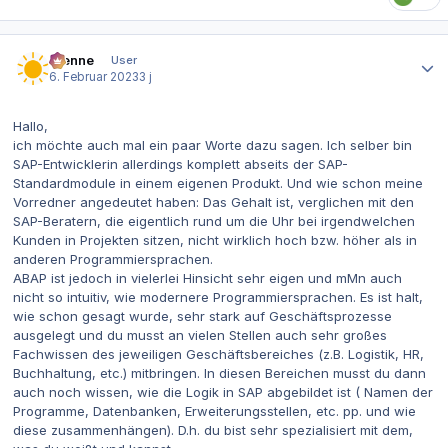
Autor-Statistiken
Rienne
User
6. Februar 2023
3 j
Hallo,
ich möchte auch mal ein paar Worte dazu sagen. Ich selber bin
SAP-Entwicklerin allerdings komplett abseits der SAP-
Standardmodule in einem eigenen Produkt. Und wie schon meine
Vorredner angedeutet haben: Das Gehalt ist, verglichen mit den
SAP-Beratern, die eigentlich rund um die Uhr bei irgendwelchen
Kunden in Projekten sitzen, nicht wirklich hoch bzw. höher als in
anderen Programmiersprachen.
ABAP ist jedoch in vielerlei Hinsicht sehr eigen und mMn auch
nicht so intuitiv, wie modernere Programmiersprachen. Es ist halt,
wie schon gesagt wurde, sehr stark auf Geschäftsprozesse
ausgelegt und du musst an vielen Stellen auch sehr großes
Fachwissen des jeweiligen Geschäftsbereiches (z.B. Logistik, HR,
Buchhaltung, etc.) mitbringen. In diesen Bereichen musst du dann
auch noch wissen, wie die Logik in SAP abgebildet ist ( Namen der
Programme, Datenbanken, Erweiterungsstellen, etc. pp. und wie
diese zusammenhängen). D.h. du bist sehr spezialisiert mit dem,