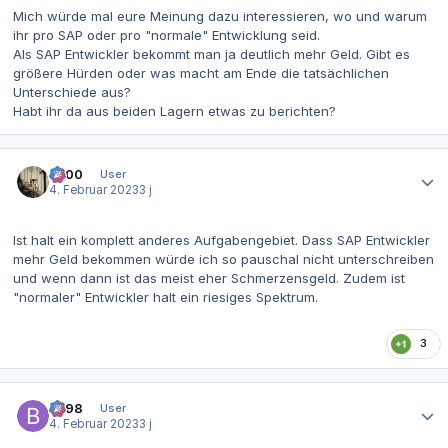
Mich würde mal eure Meinung dazu interessieren, wo und warum
ihr pro SAP oder pro "normale" Entwicklung seid.
Als SAP Entwickler bekommt man ja deutlich mehr Geld. Gibt es
größere Hürden oder was macht am Ende die tatsächlichen
Unterschiede aus?
Habt ihr da aus beiden Lagern etwas zu berichten?
Autor-Statistiken
0x00
User
4. Februar 2023
3 j
Ist halt ein komplett anderes Aufgabengebiet. Dass SAP Entwickler
mehr Geld bekommen würde ich so pauschal nicht unterschreiben
und wenn dann ist das meist eher Schmerzensgeld. Zudem ist
"normaler" Entwickler halt ein riesiges Spektrum.
3
Autor-Statistiken
be98
User
4. Februar 2023
3 j