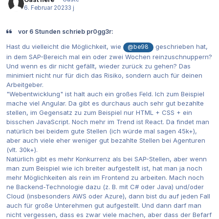
6. Februar 2023
3 j
vor 6 Stunden schrieb pr0gg3r:
Hast du vielleicht die Möglichkeit, wie
geschrieben hat,
@be98
in dem SAP-Bereich mal ein oder zwei Wochen reinzuschnuppern?
Und wenn es dir nicht gefällt, wieder zurück zu gehen? Das
minimiert nicht nur für dich das Risiko, sondern auch für deinen
Arbeitgeber.
"Webentwicklung" ist halt auch ein großes Feld. Ich zum Beispiel
mache viel Angular. Da gibt es durchaus auch sehr gut bezahlte
stellen, im Gegensatz zu zum Beispiel nur HTML + CSS + ein
bisschen JavaScript. Noch mehr im Trend ist React. Da findet man
natürlich bei beidem gute Stellen (ich würde mal sagen 45k+),
aber auch viele eher weniger gut bezahlte Stellen bei Agenturen
(vlt. 30k+).
Natürlich gibt es mehr Konkurrenz als bei SAP-Stellen, aber wenn
man zum Beispiel wie ich breiter aufgestellt ist, hat man ja noch
mehr Möglichkeiten als rein im Frontend zu arbeiten. Mach noch
ne Backend-Technologie dazu (z. B. mit C# oder Java) und/oder
Cloud (insbesonders AWS oder Azure), dann bist du auf jeden Fall
auch für große Unterehmen gut aufgestellt. Und dann darf man
nicht vergessen, dass es zwar viele machen, aber dass der Befarf