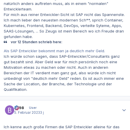
natürlich anders auftreten muss, als in einem "normalen"
Entwicklerteam.
Für mich aus reiner Entwickler-Sicht ist SAP nicht das Spannenste.
Ich mach lieber den neuesten modernen Sch**, sprich Container,
Kubernetes, Frontend, Backend, DevOps, verteilte Syteme, Apps,
SAAS-Lösungen, ... So Zeugs ist mein Bereich wo ich Freude dran
gefunden habe.
vor 12 Stunden schrieb here:
Als SAP Entwickler bekommt man ja deutlich mehr Geld.
Ich würde schon sagen, dass SAP-Entwickler/Consultants ganz
gut bezahlt sind. Aber Geld war für mich persönlich noch eine
Motivation etwas zu machen oder nicht. Auch in anderen
Bereichen der IT verdient man ganz gut, also würde ich nicht
unbedingt von "deutlich mehr Geld" reden. Es ist auch immer eine
Sache der Location, der Branche, der Technologie und der
Qualifikation.
Autor-Statistiken
be98
User
5. Februar 2023
3 j
Ich kenne auch große Firmen die SAP Entwickler alleine für das