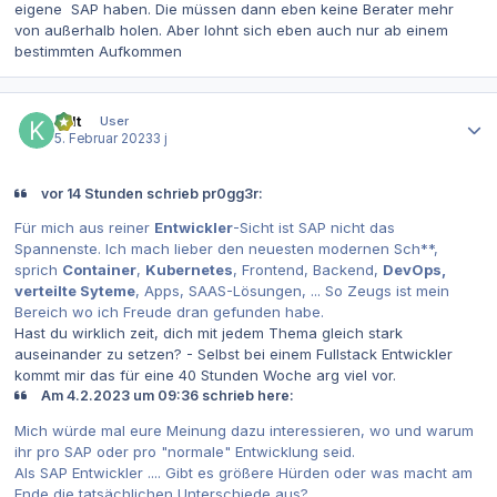
eigene SAP haben. Die müssen dann eben keine Berater mehr
von außerhalb holen. Aber lohnt sich eben auch nur ab einem
bestimmten Aufkommen
Autor-Statistiken
kylt
User
5. Februar 2023
3 j
vor 14 Stunden schrieb pr0gg3r:
Für mich aus reiner
Entwickler
-Sicht ist SAP nicht das
Spannenste. Ich mach lieber den neuesten modernen Sch**,
sprich
Container
,
Kubernetes
, Frontend, Backend,
DevOps,
verteilte Syteme
, Apps, SAAS-Lösungen, ... So Zeugs ist mein
Bereich wo ich Freude dran gefunden habe.
Hast du wirklich zeit, dich mit jedem Thema gleich stark
auseinander zu setzen? - Selbst bei einem Fullstack Entwickler
kommt mir das für eine 40 Stunden Woche arg viel vor.
Am 4.2.2023 um 09:36 schrieb here:
Mich würde mal eure Meinung dazu interessieren, wo und warum
ihr pro SAP oder pro "normale" Entwicklung seid.
Als SAP Entwickler .... Gibt es größere Hürden oder was macht am
Ende die tatsächlichen Unterschiede aus?