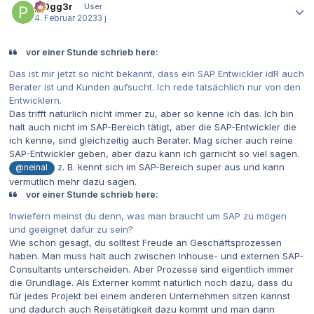
pr0gg3r
User
4. Februar 2023
3 j
vor einer Stunde schrieb here:
Das ist mir jetzt so nicht bekannt, dass ein SAP Entwickler idR auch
Berater ist und Kunden aufsucht. Ich rede tatsächlich nur von den
Entwicklern.
Das trifft natürlich nicht immer zu, aber so kenne ich das. Ich bin
halt auch nicht im SAP-Bereich tätigt, aber die SAP-Entwickler die
ich kenne, sind gleichzeitig auch Berater. Mag sicher auch reine
SAP-Entwickler geben, aber dazu kann ich garnicht so viel sagen.
z. B. kennt sich im SAP-Bereich super aus und kann
@neinal
vermutlich mehr dazu sagen.
vor einer Stunde schrieb here:
Inwiefern meinst du denn, was man braucht um SAP zu mögen
und geeignet dafür zu sein?
Wie schon gesagt, du solltest Freude an Geschäftsprozessen
haben. Man muss halt auch zwischen Inhouse- und externen SAP-
Consultants unterscheiden. Aber Prozesse sind eigentlich immer
die Grundlage. Als Externer kommt natürlich noch dazu, dass du
für jedes Projekt bei einem anderen Unternehmen sitzen kannst
und dadurch auch Reisetätigkeit dazu kommt und man dann