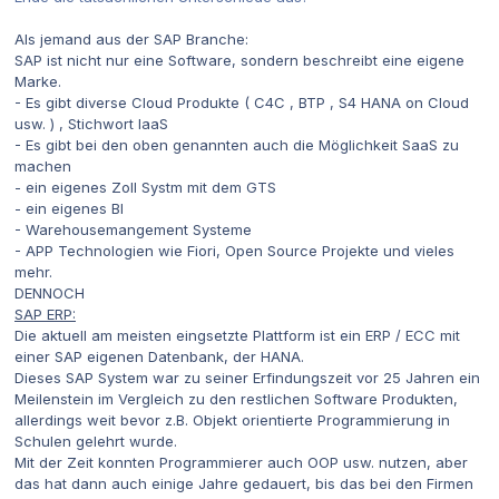
Als jemand aus der SAP Branche:
SAP ist nicht nur eine Software, sondern beschreibt eine eigene
Marke.
- Es gibt diverse Cloud Produkte ( C4C , BTP , S4 HANA on Cloud
usw. ) , Stichwort IaaS
- Es gibt bei den oben genannten auch die Möglichkeit SaaS zu
machen
- ein eigenes Zoll Systm mit dem GTS
- ein eigenes BI
- Warehousemangement Systeme
- APP Technologien wie Fiori, Open Source Projekte und vieles
mehr.
DENNOCH
SAP ERP:
Die aktuell am meisten eingsetzte Plattform ist ein ERP / ECC mit
einer SAP eigenen Datenbank, der HANA.
Dieses SAP System war zu seiner Erfindungszeit vor 25 Jahren ein
Meilenstein im Vergleich zu den restlichen Software Produkten,
allerdings weit bevor z.B. Objekt orientierte Programmierung in
Schulen gelehrt wurde.
Mit der Zeit konnten Programmierer auch OOP usw. nutzen, aber
das hat dann auch einige Jahre gedauert, bis das bei den Firmen