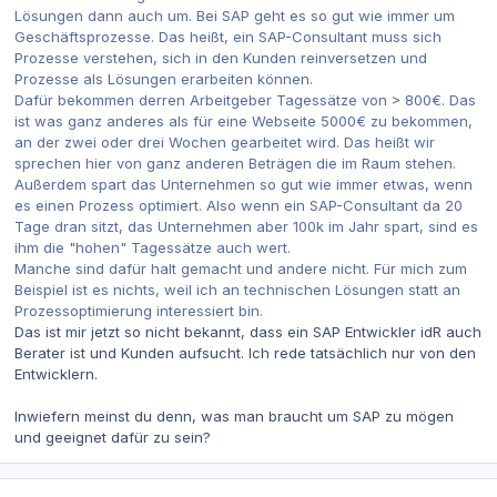
Lösungen dann auch um. Bei SAP geht es so gut wie immer um
Geschäftsprozesse. Das heißt, ein SAP-Consultant muss sich
Prozesse verstehen, sich in den Kunden reinversetzen und
Prozesse als Lösungen erarbeiten können.
Dafür bekommen derren Arbeitgeber Tagessätze von > 800€. Das
ist was ganz anderes als für eine Webseite 5000€ zu bekommen,
an der zwei oder drei Wochen gearbeitet wird. Das heißt wir
sprechen hier von ganz anderen Beträgen die im Raum stehen.
Außerdem spart das Unternehmen so gut wie immer etwas, wenn
es einen Prozess optimiert. Also wenn ein SAP-Consultant da 20
Tage dran sitzt, das Unternehmen aber 100k im Jahr spart, sind es
ihm die "hohen" Tagessätze auch wert.
Manche sind dafür halt gemacht und andere nicht. Für mich zum
Beispiel ist es nichts, weil ich an technischen Lösungen statt an
Prozessoptimierung interessiert bin.
Das ist mir jetzt so nicht bekannt, dass ein SAP Entwickler idR auch
Berater ist und Kunden aufsucht. Ich rede tatsächlich nur von den
Entwicklern.
Inwiefern meinst du denn, was man braucht um SAP zu mögen
und geeignet dafür zu sein?
Autor-Statistiken