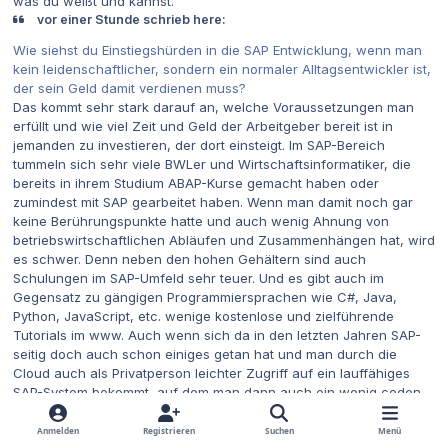
was du weißt und kannst.
vor einer Stunde schrieb here:
Wie siehst du Einstiegshürden in die SAP Entwicklung, wenn man
kein leidenschaftlicher, sondern ein normaler Alltagsentwickler ist,
der sein Geld damit verdienen muss?
Das kommt sehr stark darauf an, welche Voraussetzungen man
erfüllt und wie viel Zeit und Geld der Arbeitgeber bereit ist in
jemanden zu investieren, der dort einsteigt. Im SAP-Bereich
tummeln sich sehr viele BWLer und Wirtschaftsinformatiker, die
bereits in ihrem Studium ABAP-Kurse gemacht haben oder
zumindest mit SAP gearbeitet haben. Wenn man damit noch gar
keine Berührungspunkte hatte und auch wenig Ahnung von
betriebswirtschaftlichen Abläufen und Zusammenhängen hat, wird
es schwer. Denn neben den hohen Gehältern sind auch
Schulungen im SAP-Umfeld sehr teuer. Und es gibt auch im
Gegensatz zu gängigen Programmiersprachen wie C#, Java,
Python, JavaScript, etc. wenige kostenlose und zielführende
Tutorials im www. Auch wenn sich da in den letzten Jahren SAP-
seitig doch auch schon einiges getan hat und man durch die
Cloud auch als Privatperson leichter Zugriff auf ein lauffähiges
SAP-System bekommt, auf dem man dann auch ein wenig coden
kann.
Auch ist der SAP-Bereich meiner eigenen Erfahrung nach sehr
Anmelden
Registrieren
Suchen
Menü