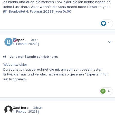
es nichts und auch die meisten Entwickler die ich kenne haben da
keine Lust drauf. Aber wenn's dir Spaß macht more Power to you!
Bearbeitet
4. Februar 2023
3 j
von 0x00
1
Autor-Statistiken
Brapchu
User
4. Februar 2023
3 j
vor einer Stunde schrieb here:
Webentwickler
Du suchst dir ausgerechnet die mit am schlecht bezahltesten
Entwickler aus und vergleichst sie mit so gesehen "Experten" für
ein Programm?
2
Gast here
Gäste
4. Februar 2023
3 j