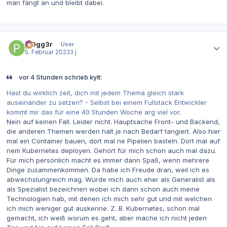
man fängt an und bleibt dabei.
Autor-Statistiken
pr0gg3r
User
5. Februar 2023
3 j
vor 4 Stunden schrieb kylt:
Hast du wirklich zeit, dich mit jedem Thema gleich stark
auseinander zu setzen? - Selbst bei einem Fullstack Entwickler
kommt mir das für eine 40 Stunden Woche arg viel vor.
Nein auf keinen Fall. Leider nicht. Hauptsache Front- und Backend,
die anderen Themen werden halt je nach Bedarf tangiert. Also hier
mal ein Container bauen, dort mal ne Pipelien basteln. Dort mal auf
nem Kubernetes deployen. Gehört für mich schon auch mal dazu.
Für mich persönlich macht es immer dann Spaß, wenn mehrere
Dinge zusammenkommen. Da habe ich Freude dran, weil ich es
abwechslungreich mag. Würde mich auch eher als Generalist als
als Spezialist bezeichnen wobei ich dann schon auch meine
Technologien hab, mit denen ich mich sehr gut und mit welchen
ich mich weniger gut auskenne. Z. B. Kubernetes, schon mal
gemacht, ich weiß worum es geht, aber mache ich nicht jeden