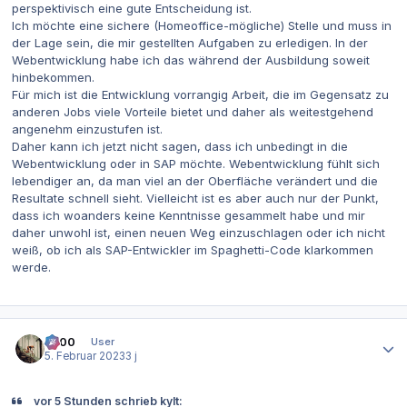
perspektivisch eine gute Entscheidung ist.
Ich möchte eine sichere (Homeoffice-mögliche) Stelle und muss in
der Lage sein, die mir gestellten Aufgaben zu erledigen. In der
Webentwicklung habe ich das während der Ausbildung soweit
hinbekommen.
Für mich ist die Entwicklung vorrangig Arbeit, die im Gegensatz zu
anderen Jobs viele Vorteile bietet und daher als weitestgehend
angenehm einzustufen ist.
Daher kann ich jetzt nicht sagen, dass ich unbedingt in die
Webentwicklung oder in SAP möchte. Webentwicklung fühlt sich
lebendiger an, da man viel an der Oberfläche verändert und die
Resultate schnell sieht. Vielleicht ist es aber auch nur der Punkt,
dass ich woanders keine Kenntnisse gesammelt habe und mir
daher unwohl ist, einen neuen Weg einzuschlagen oder ich nicht
weiß, ob ich als SAP-Entwickler im Spaghetti-Code klarkommen
werde.
Autor-Statistiken
0x00
User
5. Februar 2023
3 j
vor 5 Stunden schrieb kylt: