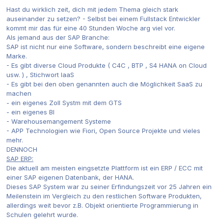
Hast du wirklich zeit, dich mit jedem Thema gleich stark
auseinander zu setzen? - Selbst bei einem Fullstack Entwickler
kommt mir das für eine 40 Stunden Woche arg viel vor.
Als jemand aus der SAP Branche:
SAP ist nicht nur eine Software, sondern beschreibt eine eigene
Marke.
- Es gibt diverse Cloud Produkte ( C4C , BTP , S4 HANA on Cloud
usw. ) , Stichwort IaaS
- Es gibt bei den oben genannten auch die Möglichkeit SaaS zu
machen
- ein eigenes Zoll Systm mit dem GTS
- ein eigenes BI
- Warehousemangement Systeme
- APP Technologien wie Fiori, Open Source Projekte und vieles
mehr.
DENNOCH
SAP ERP:
Die aktuell am meisten eingsetzte Plattform ist ein ERP / ECC mit
einer SAP eigenen Datenbank, der HANA.
Dieses SAP System war zu seiner Erfindungszeit vor 25 Jahren ein
Meilenstein im Vergleich zu den restlichen Software Produkten,
allerdings weit bevor z.B. Objekt orientierte Programmierung in
Schulen gelehrt wurde.