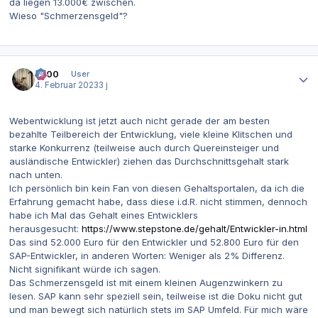
da liegen 13.000€ zwischen.
Wieso "Schmerzensgeld"?
Autor-Statistiken
0x00
User
4. Februar 2023
3 j
Webentwicklung ist jetzt auch nicht gerade der am besten
bezahlte Teilbereich der Entwicklung, viele kleine Klitschen und
starke Konkurrenz (teilweise auch durch Quereinsteiger und
ausländische Entwickler) ziehen das Durchschnittsgehalt stark
nach unten.
Ich persönlich bin kein Fan von diesen Gehaltsportalen, da ich die
Erfahrung gemacht habe, dass diese i.d.R. nicht stimmen, dennoch
habe ich Mal das Gehalt eines Entwicklers
herausgesucht:
https://www.stepstone.de/gehalt/Entwickler-in.html
Das sind 52.000 Euro für den Entwickler und 52.800 Euro für den
SAP-Entwickler, in anderen Worten: Weniger als 2% Differenz.
Nicht signifikant würde ich sagen.
Das Schmerzensgeld ist mit einem kleinen Augenzwinkern zu
lesen. SAP kann sehr speziell sein, teilweise ist die Doku nicht gut
und man bewegt sich natürlich stets im SAP Umfeld. Für mich wäre