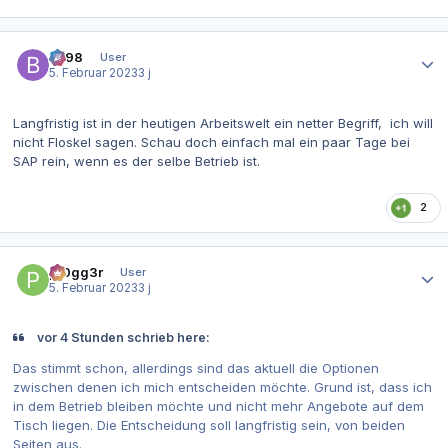
Autor-Statistiken
be98
User
5. Februar 2023
3 j
Langfristig ist in der heutigen Arbeitswelt ein netter Begriff, ich will
nicht Floskel sagen. Schau doch einfach mal ein paar Tage bei
SAP rein, wenn es der selbe Betrieb ist.
2
Autor-Statistiken
pr0gg3r
User
5. Februar 2023
3 j
vor 4 Stunden schrieb here:
Das stimmt schon, allerdings sind das aktuell die Optionen
zwischen denen ich mich entscheiden möchte. Grund ist, dass ich
in dem Betrieb bleiben möchte und nicht mehr Angebote auf dem
Tisch liegen. Die Entscheidung soll langfristig sein, von beiden
Seiten aus.