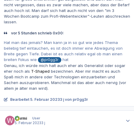
nicht vergessen, dass es zwar viele machen, aber dass der Befarf
auch hoch ist. Man darf sich halt auch nicht von den "im 3
Wochen Bootcamp zum Profi-Webentwickler"-Leuten abschrecken
lassen.
vor 5 Stunden schrieb 0x00:
Hat man das jemals? Man kann ja in so gut wie jedes Thema
beliebig tief eintauchen, es ist doch immer eine Abwägung von
Breite gegen Tiefe. Dabei ist es auch relativ egal ob man einen
breiten Fokus wie
hat
@pr0gg3r
Genau, ich würde mich halt auch eher als Generalist oder sogar
eher noch als
T-Shaped
bezeichnen. Aber mir macht es auch
Spaß mich in andere oder Technologien einzuarbeiten und
Sachen auszuprobieren. Manchmal ist das aber auch nervig (vor
allem je älter man wird).
Bearbeitet
5. Februar 2023
3 j
von pr0gg3r
Autor-Statistiken
Wurmi
User
5. Februar 2023
3 j