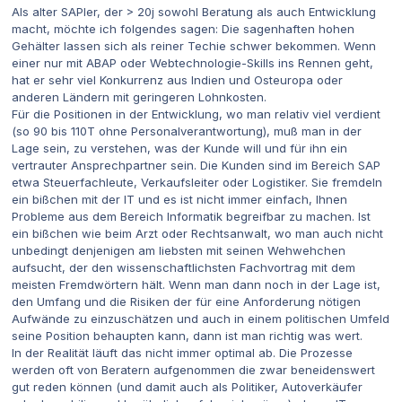
Als alter SAPler, der > 20j sowohl Beratung als auch Entwicklung
macht, möchte ich folgendes sagen: Die sagenhaften hohen
Gehälter lassen sich als reiner Techie schwer bekommen. Wenn
einer nur mit ABAP oder Webtechnologie-Skills ins Rennen geht,
hat er sehr viel Konkurrenz aus Indien und Osteuropa oder
anderen Ländern mit geringeren Lohnkosten.
Für die Positionen in der Entwicklung, wo man relativ viel verdient
(so 90 bis 110T ohne Personalverantwortung), muß man in der
Lage sein, zu verstehen, was der Kunde will und für ihn ein
vertrauter Ansprechpartner sein. Die Kunden sind im Bereich SAP
etwa Steuerfachleute, Verkaufsleiter oder Logistiker. Sie fremdeln
ein bißchen mit der IT und es ist nicht immer einfach, Ihnen
Probleme aus dem Bereich Informatik begreifbar zu machen. Ist
ein bißchen wie beim Arzt oder Rechtsanwalt, wo man auch nicht
unbedingt denjenigen am liebsten mit seinen Wehwehchen
aufsucht, der den wissenschaftlichsten Fachvortrag mit dem
meisten Fremdwörtern hält. Wenn man dann noch in der Lage ist,
den Umfang und die Risiken der für eine Anforderung nötigen
Aufwände zu einzuschätzen und auch in einem politischen Umfeld
seine Position behaupten kann, dann ist man richtig was wert.
In der Realität läuft das nicht immer optimal ab. Die Prozesse
werden oft von Beratern aufgenommen die zwar beneidenswert
gut reden können (und damit auch als Politiker, Autoverkäufer