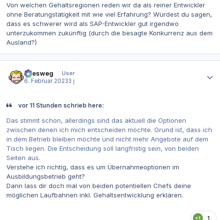
Von welchen Gehaltsregionen reden wir da als reiner Entwickler
ohne Beratungstätigkeit mit wie viel Erfahrung? Würdest du sagen,
dass es schwerer wird als SAP-Entwickler gut irgendwo
unterzukommen zukünftig (durch die besagte Konkurrenz aus dem
Ausland?)
Autor-Statistiken
allesweg
User
6. Februar 2023
3 j
vor 11 Stunden schrieb here:
Das stimmt schon, allerdings sind das aktuell die Optionen
zwischen denen ich mich entscheiden möchte. Grund ist, dass ich
in dem Betrieb bleiben möchte und nicht mehr Angebote auf dem
Tisch liegen. Die Entscheidung soll langfristig sein, von beiden
Seiten aus.
Verstehe ich richtig, dass es um Übernahmeoptionen im
Ausbildungsbetrieb geht?
Dann lass dir doch mal von beiden potentiellen Chefs deine
möglichen Laufbahnen inkl. Gehaltsentwicklung erklären.
1