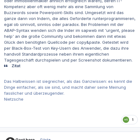
oder Immobilienmakler ähnlich erfolgreich wären), deren IT-
Kompetenz aber oft wenig mehr als eine Sammlung von
Buzzwords sowie Powerpoint-Skills sind. Umgesetzt wird das
ganze dann von Indern, die alles Geforderte runterprogrammieren,
egal ob sinnvoll, sinnlos oder paradox. Bei Problemen mit der
ABAP-Syntax wenden sich die Inder im sapweb mit 'urgent, please
help' an die große Community und bekommen dann mit etwas
Glück den benötigten Quellcode per copy&paste. Getestet wird
per Black-Box-Test von Key-Usern des Anwender, die dazu ihre
handvoll Standardprozesse neben ihrem eigentlichen
Tagesgeschäft durchspielen und per Screenshot dokumentieren.
Zitat
Das Halbwissen ist siegreicher, als das Ganzwissen: es kennt die
Dinge einfacher, als sie sind, und macht daher seine Meinung
fasslicher und überzeugender.
Nietzsche
1
Gast here
Gäste