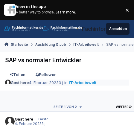
Zum Inhalt springen
View in the app
×
A better way to browse.
Learn more
.
Di
Fachinformatiker.de
Anmelden
Startseite
Ausbildung & Job
IT-Arbeitswelt
SAP vs normaler
SAP vs normaler Entwickler
Teilen
Follower
Gast here
4. Februar 2023
3 j
in
IT-Arbeitswelt
L
SEITE 1 VON 2
WEITER
Gast here
Gäste
4. Februar 2023
3 j