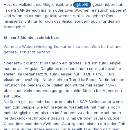
Hast du vielleicht die Möglichkeit, wie
geschrieben hat,
@be98
in dem SAP-Bereich mal ein oder zwei Wochen reinzuschnuppern?
Und wenn es dir nicht gefällt, wieder zurück zu gehen? Das
minimiert nicht nur für dich das Risiko, sondern auch für deinen
Arbeitgeber.
vor 5 Stunden schrieb here:
Wenn die Webentwicklung-Konkurrenz so dermaßen hart ist und
generell schlecht bezahlt
"Webentwicklung" ist halt auch ein großes Feld. Ich zum Beispiel
mache viel Angular. Da gibt es durchaus auch sehr gut bezahlte
stellen, im Gegensatz zu zum Beispiel nur HTML + CSS + ein
bisschen JavaScript. Noch mehr im Trend ist React. Da findet man
natürlich bei beidem gute Stellen (ich würde mal sagen 45k+),
aber auch viele eher weniger gut bezahlte Stellen bei Agenturen
(vlt. 30k+).
Natürlich gibt es mehr Konkurrenz als bei SAP-Stellen, aber wenn
man zum Beispiel wie ich breiter aufgestellt ist, hat man ja noch
mehr Möglichkeiten als rein im Frontend zu arbeiten. Mach noch
ne Backend-Technologie dazu (z. B. mit C# oder Java) und/oder
Cloud (insbesonders AWS oder Azure), dann bist du auf jeden Fall
auch für große Unterehmen gut aufgestellt. Und dann darf man