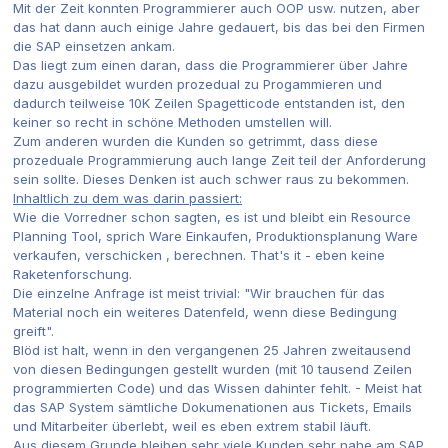
Mit der Zeit konnten Programmierer auch OOP usw. nutzen, aber
das hat dann auch einige Jahre gedauert, bis das bei den Firmen
die SAP einsetzen ankam.
Das liegt zum einen daran, dass die Programmierer über Jahre
dazu ausgebildet wurden prozedual zu Progammieren und
dadurch teilweise 10K Zeilen Spagetticode entstanden ist, den
keiner so recht in schöne Methoden umstellen will.
Zum anderen wurden die Kunden so getrimmt, dass diese
prozeduale Programmierung auch lange Zeit teil der Anforderung
sein sollte. Dieses Denken ist auch schwer raus zu bekommen.
Inhaltlich zu dem was darin passiert:
Wie die Vorredner schon sagten, es ist und bleibt ein Resource
Planning Tool, sprich Ware Einkaufen, Produktionsplanung Ware
verkaufen, verschicken , berechnen. That's it - eben keine
Raketenforschung.
Die einzelne Anfrage ist meist trivial: "Wir brauchen für das
Material noch ein weiteres Datenfeld, wenn diese Bedingung
greift".
Blöd ist halt, wenn in den vergangenen 25 Jahren zweitausend
von diesen Bedingungen gestellt wurden (mit 10 tausend Zeilen
programmierten Code) und das Wissen dahinter fehlt. - Meist hat
das SAP System sämtliche Dokumenationen aus Tickets, Emails
und Mitarbeiter überlebt, weil es eben extrem stabil läuft.
Aus diesem Grunde bleiben sehr viele Kunden sehr nahe am SAP