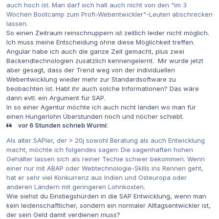
auch hoch ist. Man darf sich halt auch nicht von den "im 3
Wochen Bootcamp zum Profi-Webentwickler"-Leuten abschrecken
lassen.
So einen Zeitraum reinschnuppern ist zeitlich leider nicht möglich.
Ich muss meine Entscheidung ohne diese Möglichkeit treffen.
Angular habe ich auch die ganze Zeit gemacht, plus zwei
Backendtechnologien zusätzlich kennengelernt. Mir wurde jetzt
aber gesagt, dass der Trend weg von der individuellen
Webentwicklung wieder mehr zur Standardsoftware zu
beobachten ist. Habt ihr auch solche Informationen? Das wäre
dann evtl. ein Argument für SAP.
In so einer Agentur möchte ich auch nicht landen wo man für
einen Hungerlohn Überstunden noch und nöcher schiebt.
vor 6 Stunden schrieb Wurmi:
Als alter SAPler, der > 20j sowohl Beratung als auch Entwicklung
macht, möchte ich folgendes sagen: Die sagenhaften hohen
Gehälter lassen sich als reiner Techie schwer bekommen. Wenn
einer nur mit ABAP oder Webtechnologie-Skills ins Rennen geht,
hat er sehr viel Konkurrenz aus Indien und Osteuropa oder
anderen Ländern mit geringeren Lohnkosten.
Wie siehst du Einstiegshürden in die SAP Entwicklung, wenn man
kein leidenschaftlicher, sondern ein normaler Alltagsentwickler ist,
der sein Geld damit verdienen muss?