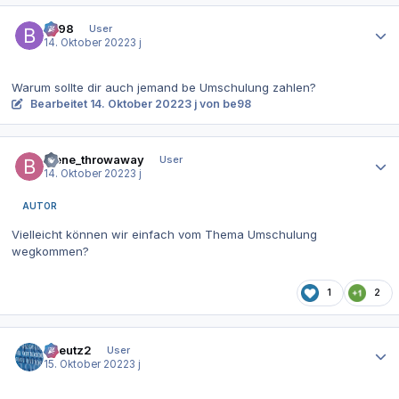
Autor-Statistiken
be98
User
14. Oktober 2022
3 j
Warum sollte dir auch jemand be Umschulung zahlen?
Bearbeitet
14. Oktober 2022
3 j
von be98
Autor-Statistiken
biene_throwaway
User
14. Oktober 2022
3 j
AUTOR
Vielleicht können wir einfach vom Thema Umschulung
wegkommen?
1
2
Autor-Statistiken
tkreutz2
User
15. Oktober 2022
3 j