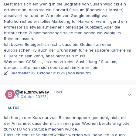
Liest man sich ein wenig in die Biografie von Susan Wojcicki ein
erfährt man, dass sie ein Harvard Studium (Bachelor + Master)
absolviert hat und an Wurzeln von Google beteiligt war.
Natürlich ist es ein tolles Marketing für Harvard, wenn irgend ein
Professor so etwas auf seiner Homepage publiziert. Aber die
historischen Zusammenhänge sollte man schon ein wenig im
Rahmen lassen.
Ich bezweifle eigentlich nicht, dass ein Studium an einer
europäischen HS auch der Grundstein für eine spätere Karriere im
IT Bereich sein kann, aber nicht sein muss.
Was immer CS50 ist, es ersetzt keine Ausbildung / Studium,
darüber sollte man sich eben auch im klaren sein.
Bearbeitet
16. Oktober 2022
3 j
von tkreutz2
Autor-Statistiken
biene_throwaway
User
16. Oktober 2022
3 j
AUTOR
Ich hab ja den Kurs nur zum Reinschnuppern gemacht, nicht mit
der Annahme, dass der mich in ein paar Wochen berufsfähig oder
zum CTO von Youtube machen würde.
Dass ich explizit Spieleentwickler werden will, habe ich ja auch