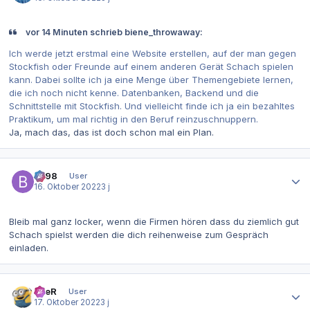
vor 14 Minuten schrieb biene_throwaway:
Ich werde jetzt erstmal eine Website erstellen, auf der man gegen
Stockfish oder Freunde auf einem anderen Gerät Schach spielen
kann. Dabei sollte ich ja eine Menge über Themengebiete lernen,
die ich noch nicht kenne. Datenbanken, Backend und die
Schnittstelle mit Stockfish. Und vielleicht finde ich ja ein bezahltes
Praktikum, um mal richtig in den Beruf reinzuschnuppern.
Ja, mach das, das ist doch schon mal ein Plan.
Autor-Statistiken
be98
User
16. Oktober 2022
3 j
Bleib mal ganz locker, wenn die Firmen hören dass du ziemlich gut
Schach spielst werden die dich reihenweise zum Gespräch
einladen.
Autor-Statistiken
eneR
User
17. Oktober 2022
3 j