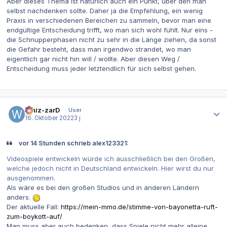
Aber dieses Thema ist natürlich auch ein Punkt, über den man
selbst nachdenken sollte. Daher ja die Empfehlung, ein wenig
Praxis in verschiedenen Bereichen zu sammeln, bevor man eine
endgültige Entscheidung trifft, wo man sich wohl fühlt. Nur eins -
die Schnupperphasen nicht zu sehr in die Länge ziehen, da sonst
die Gefahr besteht, dass man irgendwo strandet, wo man
eigentlich gar nicht hin will / wollte. Aber diesen Weg /
Entscheidung muss jeder letztendlich für sich selbst gehen.
Autor-Statistiken
Whiz-zarD
User
16. Oktober 2022
3 j
vor 14 Stunden schrieb alex123321:
Videospiele entwickeln würde ich ausschließlich bei den Großen,
welche jedoch nicht in Deutschland entwickeln. Hier wirst du nur
ausgenommen.
Als wäre es bei den großen Studios und in anderen Ländern
anders.
Der aktuelle Fall:
https://mein-mmo.de/stimme-von-bayonetta-ruft-
zum-boykott-auf/
Man muss aber auch bedenken, dass Spiele nicht mehr alleine