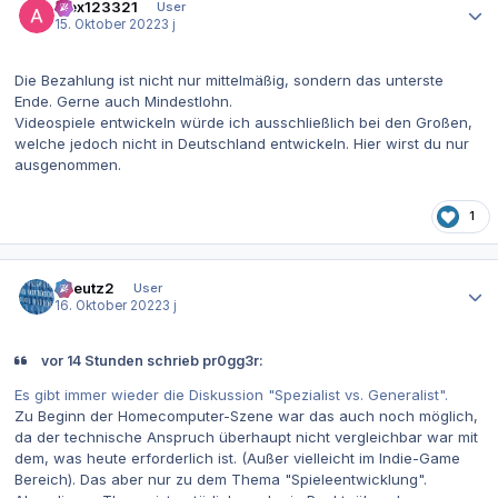
alex123321
User
15. Oktober 2022
3 j
Die Bezahlung ist nicht nur mittelmäßig, sondern das unterste
Ende. Gerne auch Mindestlohn.
Videospiele entwickeln würde ich ausschließlich bei den Großen,
welche jedoch nicht in Deutschland entwickeln. Hier wirst du nur
ausgenommen.
1
Autor-Statistiken
tkreutz2
User
16. Oktober 2022
3 j
vor 14 Stunden schrieb pr0gg3r:
Es gibt immer wieder die Diskussion "Spezialist vs. Generalist".
Zu Beginn der Homecomputer-Szene war das auch noch möglich,
da der technische Anspruch überhaupt nicht vergleichbar war mit
dem, was heute erforderlich ist. (Außer vielleicht im Indie-Game
Bereich). Das aber nur zu dem Thema "Spieleentwicklung".