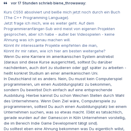
vor 17 Stunden schrieb biene_throwaway:
Kurs CS50 absolviert und beiße mich jetzt noch durch ein Buch
(The C++ Programming Language).
Jetzt frage ich mich, wie es weiter geht. Auf dem
Programmieranfänger-Sub wird meist von eigenen Projekten
gesprochen, aber ich habe - außer bei Videospielen - keine
Ahnung was ich genau machen will.
Könnt ihr interessante Projekte empfehlen die man,
Könnt ihr mir raten, wie ich hier am besten weitergehe?
Wenn Du eine Karriere im amerikanischen System anstrebst
(daraus sind diese Kurse ausgerichtet), solltest Du darüber
nachdenken, auch dort zu studieren oder ggf. später zu arbeiten -
heißt konkret Studium an einer amerikanischen Uni.
In Deutschland ist es anders. Nein, Du musst kein Computerspiel
programmieren, um einen Ausbildungsplatz zu bekommen,
sondern Du bewirbst Dich einfach auf eine entsprechende
Ausbildung. Hierbei kannst Du schon Weichen Stellen durch Wahl
des Unternehmens. Wenn Dein Ziel wäre, Computerspiele zu
programmieren, solltest Du auch einen Ausbildungsplatz bei einem
Unternehmen suchen, was so etwas macht. (Gibt es tatsächlich,
gerade wurden auf der Gamescon in Köln Unternehmen vorstellig,
die im Bereich Indie Game Development tätigt sind).
Du solltest eben eine Ahnung bekommen was Du eigentlich willst,