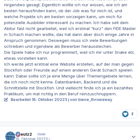
nirgendwo gesagt. Eigentlich wollte ich nur wissen, wie ich am
besten herausfinden kann, ob der Job was für mich ist, und
welche Projekte ich am besten vorzeigen kann, um mich für
potenzielle Ausbilder interessant zu machen. Ich habe seit dem
Abitur fast nicht gearbeitet, weil ich erstmal "kurz" den FIDE Master
in Schach machen wollte, das hat dann aber doch einige Jahre in
Anspruch genommen. Deswegen muss ich viele Bewerbungen
schreiben und irgendwie als Bewerber herausstechen.
Die Spiele habe ich nur programmiert, weil ich mir unter Snake etc.
etwas vorstellen kann.
Ich werde jetzt erstmal eine Website erstellen, auf der man gegen
Stockfish oder Freunde auf einem anderen Gerät Schach spielen
kann. Dabei sollte ich ja eine Menge über Themengebiete lernen,
die ich noch nicht kenne. Datenbanken, Backend und die
Schnittstelle mit Stockfish. Und vielleicht finde ich ja ein bezahltes
Praktikum, um mal richtig in den Beruf reinzuschnuppern.
Bearbeitet
16. Oktober 2022
3 j
von biene_throwaway
2
Autor-Statistiken
tkreutz2
User
16. Oktober 2022
3 j