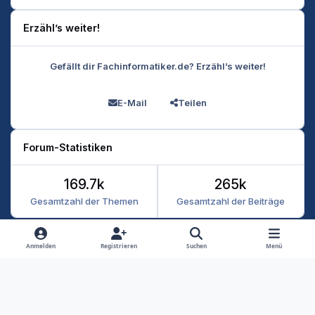
Erzähl’s weiter!
Gefällt dir Fachinformatiker.de? Erzähl’s weiter!
E-Mail
Teilen
Forum-Statistiken
169.7k
265k
Gesamtzahl der Themen
Gesamtzahl der Beiträge
Heller Modus
Dunkler Modus
Systemeinstellung
Anmelden
Registrieren
Suchen
Menü
Datenschutz
Kontakt
Cookies
RSS
Fachinformatiker 2026
Powered by
Invision Community