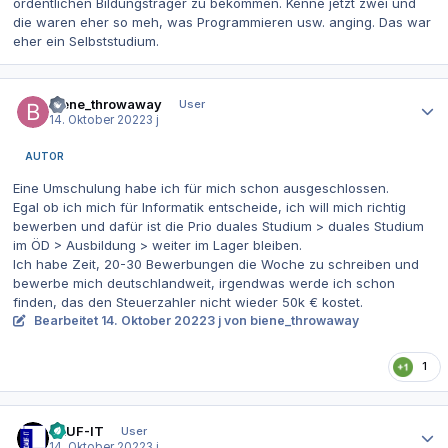
ordentlichen Bildungsträger zu bekommen. Kenne jetzt zwei und
die waren eher so meh, was Programmieren usw. anging. Das war
eher ein Selbststudium.
Autor-Statistiken
biene_throwaway
User
14. Oktober 2022
3 j
AUTOR
Eine Umschulung habe ich für mich schon ausgeschlossen.
Egal ob ich mich für Informatik entscheide, ich will mich richtig
bewerben und dafür ist die Prio duales Studium > duales Studium
im ÖD > Ausbildung > weiter im Lager bleiben.
Ich habe Zeit, 20-30 Bewerbungen die Woche zu schreiben und
bewerbe mich deutschlandweit, irgendwas werde ich schon
finden, das den Steuerzahler nicht wieder 50k € kostet.
Bearbeitet
14. Oktober 2022
3 j
von biene_throwaway
1
Autor-Statistiken
DAUF-IT
User
14. Oktober 2022
3 j