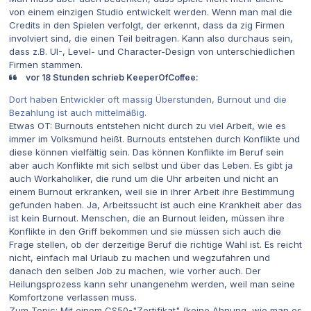
von einem einzigen Studio entwickelt werden. Wenn man mal die
Credits in den Spielen verfolgt, der erkennt, dass da zig Firmen
involviert sind, die einen Teil beitragen. Kann also durchaus sein,
dass z.B. UI-, Level- und Character-Design von unterschiedlichen
Firmen stammen.
vor 18 Stunden schrieb KeeperOfCoffee:
Dort haben Entwickler oft massig Überstunden, Burnout und die
Bezahlung ist auch mittelmäßig.
Etwas OT: Burnouts entstehen nicht durch zu viel Arbeit, wie es
immer im Volksmund heißt. Burnouts entstehen durch Konflikte und
diese können vielfältig sein. Das können Konflikte im Beruf sein
aber auch Konflikte mit sich selbst und über das Leben. Es gibt ja
auch Workaholiker, die rund um die Uhr arbeiten und nicht an
einem Burnout erkranken, weil sie in ihrer Arbeit ihre Bestimmung
gefunden haben. Ja, Arbeitssucht ist auch eine Krankheit aber das
ist kein Burnout. Menschen, die an Burnout leiden, müssen ihre
Konflikte in den Griff bekommen und sie müssen sich auch die
Frage stellen, ob der derzeitige Beruf die richtige Wahl ist. Es reicht
nicht, einfach mal Urlaub zu machen und wegzufahren und
danach den selben Job zu machen, wie vorher auch. Der
Heilungsprozess kann sehr unangenehm werden, weil man seine
Komfortzone verlassen muss.
Zum Topic: Mit einem CS50-"Zertifikat" (keine Ahnung, wie man es