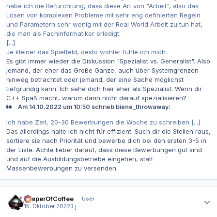
habe ich die Befürchtung, dass diese Art von "Arbeit", also das
Lösen von komplexen Probleme mit sehr eng definierten Regeln
und Parametern sehr wenig mit der Real World Arbeit zu tun hat,
die man als Fachinformatiker erledigt.
[...]
Je kleiner das Spielfeld, desto wohler fühle ich mich.
Es gibt immer wieder die Diskussion "Spezialist vs. Generalist". Also
jemand, der eher das Große Ganze, auch über Systemgrenzen
hinweg betrachtet oder jemand, der eine Sache möglichst
tiefgründig kann. Ich sehe dich hier eher als Spezialist. Wenn dir
C++ Spaß macht, warum dann nicht darauf spezialisieren?
Am 14.10.2022 um 10:50 schrieb biene_throwaway:
Ich habe Zeit, 20-30 Bewerbungen die Woche zu schreiben [...]
Das allerdings halte ich nicht für effizient. Such dir die Stellen raus,
sortiere sie nach Priorität und bewerbe dich bei den ersten 3-5 in
der Liste. Achte lieber darauf, dass diese Bewerbungen gut sind
und auf die Ausbildungsbetriebe eingehen, statt
Massenbewerbungen zu versenden.
Autor-Statistiken
KeeperOfCoffee
User
15. Oktober 2022
3 j