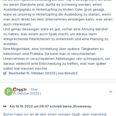
wo deren Standorte sind, dürfte es schwierig werden, einen
Ausbildungsplatz in Hintertupfing zu finden. Oder grob gesagt,
wäre es unsinnig in Hintertupfing die Ausbildung zu starten, wenn
man auch direkt bei dem Unternehmen einsteigen kann, was einen
auch interessiert.
Und genau deswegen wäre es gut, vorher eine Ahnung darüber
zu haben, was einem auch Spaß macht, um daraus dann
entsprechende Filterkriterien zu entwickeln und eine Planung zu
erstellen.
Eine Möglichkeit, eine Vorstellung über spätere Tätigkeiten zu
bekommen sind Praktika. Da kann man in verschiedenen
Unternehmen in verschiedenen Abteilungen rein schnuppern, um
daraus vielleicht eine Entscheidung zu treffen, was man später
selbst mal machen möchte.
Bearbeitet
15. Oktober 2022
3 j
von tkreutz2
Autor-Statistiken
pr0gg3r
User
15. Oktober 2022
3 j
Am 14.10.2022 um 09:47 schrieb biene_throwaway:
Bisher habe ich an all dem einen riesigen Spaß, aber irgendwie