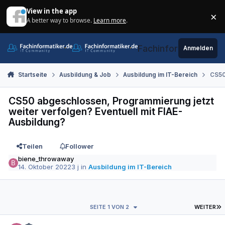
Zum Inhalt springen
View in the app
×
A better way to browse.
Learn more
.
Di
Fachinformatiker.de
Anmelden
Startseite
Ausbildung & Job
Ausbildung im IT-Bereich
CS50
CS50 abgeschlossen, Programmierung jetzt
weiter verfolgen? Eventuell mit FIAE-
Ausbildung?
Teilen
Follower
biene_throwaway
14. Oktober 2022
3 j
in
Ausbildung im IT-Bereich
L
SEITE 1 VON 2
WEITER
Autor-Statistiken