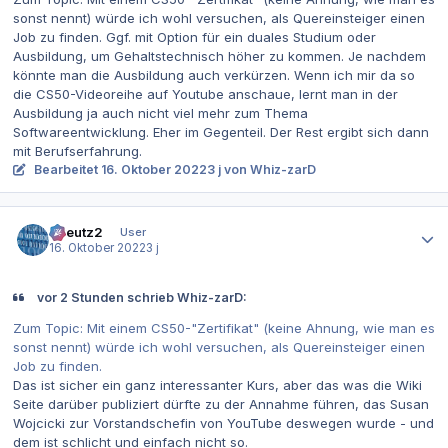
sonst nennt) würde ich wohl versuchen, als Quereinsteiger einen
Job zu finden. Ggf. mit Option für ein duales Studium oder
Ausbildung, um Gehaltstechnisch höher zu kommen. Je nachdem
könnte man die Ausbildung auch verkürzen. Wenn ich mir da so
die CS50-Videoreihe auf Youtube anschaue, lernt man in der
Ausbildung ja auch nicht viel mehr zum Thema
Softwareentwicklung. Eher im Gegenteil. Der Rest ergibt sich dann
mit Berufserfahrung.
Bearbeitet
16. Oktober 2022
3 j
von Whiz-zarD
Autor-Statistiken
tkreutz2
User
16. Oktober 2022
3 j
vor 2 Stunden schrieb Whiz-zarD:
Zum Topic: Mit einem CS50-"Zertifikat" (keine Ahnung, wie man es
sonst nennt) würde ich wohl versuchen, als Quereinsteiger einen
Job zu finden.
Das ist sicher ein ganz interessanter Kurs, aber das was die Wiki
Seite darüber publiziert dürfte zu der Annahme führen, das Susan
Wojcicki zur Vorstandschefin von YouTube deswegen wurde - und
dem ist schlicht und einfach nicht so.