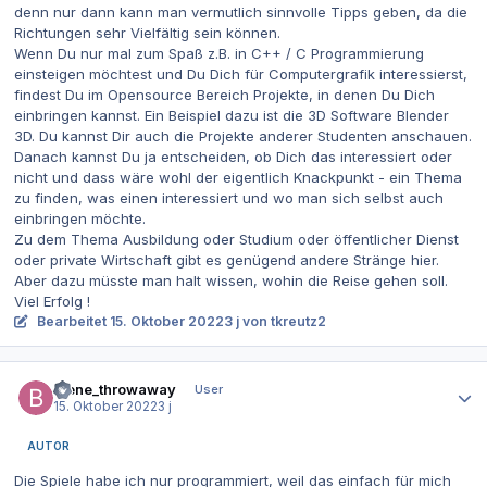
denn nur dann kann man vermutlich sinnvolle Tipps geben, da die
Richtungen sehr Vielfältig sein können.
Wenn Du nur mal zum Spaß z.B. in C++ / C Programmierung
einsteigen möchtest und Du Dich für Computergrafik interessierst,
findest Du im Opensource Bereich Projekte, in denen Du Dich
einbringen kannst. Ein Beispiel dazu ist die 3D Software Blender
3D. Du kannst Dir auch die Projekte anderer Studenten anschauen.
Danach kannst Du ja entscheiden, ob Dich das interessiert oder
nicht und dass wäre wohl der eigentlich Knackpunkt - ein Thema
zu finden, was einen interessiert und wo man sich selbst auch
einbringen möchte.
Zu dem Thema Ausbildung oder Studium oder öffentlicher Dienst
oder private Wirtschaft gibt es genügend andere Stränge hier.
Aber dazu müsste man halt wissen, wohin die Reise gehen soll.
Viel Erfolg !
Bearbeitet
15. Oktober 2022
3 j
von tkreutz2
Autor-Statistiken
biene_throwaway
User
15. Oktober 2022
3 j
AUTOR
Die Spiele habe ich nur programmiert, weil das einfach für mich