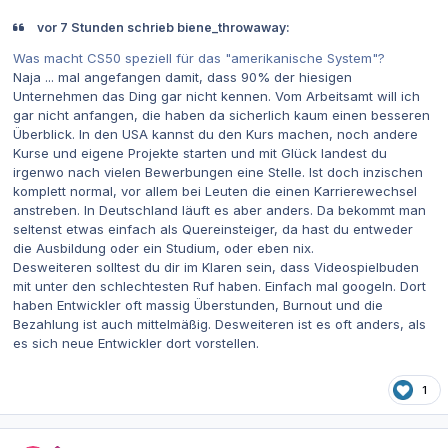
vor 7 Stunden schrieb biene_throwaway:
Was macht CS50 speziell für das "amerikanische System"?
Naja ... mal angefangen damit, dass 90% der hiesigen
Unternehmen das Ding gar nicht kennen. Vom Arbeitsamt will ich
gar nicht anfangen, die haben da sicherlich kaum einen besseren
Überblick. In den USA kannst du den Kurs machen, noch andere
Kurse und eigene Projekte starten und mit Glück landest du
irgenwo nach vielen Bewerbungen eine Stelle. Ist doch inzischen
komplett normal, vor allem bei Leuten die einen Karrierewechsel
anstreben. In Deutschland läuft es aber anders. Da bekommt man
seltenst etwas einfach als Quereinsteiger, da hast du entweder
die Ausbildung oder ein Studium, oder eben nix.
Desweiteren solltest du dir im Klaren sein, dass Videospielbuden
mit unter den schlechtesten Ruf haben. Einfach mal googeln. Dort
haben Entwickler oft massig Überstunden, Burnout und die
Bezahlung ist auch mittelmäßig. Desweiteren ist es oft anders, als
es sich neue Entwickler dort vorstellen.
1
Autor-Statistiken