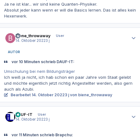
Ja ne ist klar... wir sind keine Quanten-Physiker.
Absolut jeder kann wenn er will die Basics lernen. Das ist alles kein
Hexenwerk.
Autor-Statistiken
biene_throwaway
User
14. Oktober 2022
3 j
AUTOR
vor 10 Minuten schrieb DAUF-IT:
Umschulung bei nem Bildungsträger
Ich weiß ja nicht, ich hab schon ein paar Jahre vom Staat gelebt
und möchte eigentlich jetzt richtig Angestellter werden, also gern
auch als Azubi.
Bearbeitet
14. Oktober 2022
3 j
von biene_throwaway
Autor-Statistiken
DAUF-IT
User
14. Oktober 2022
3 j
vor 11 Minuten schrieb Brapchu: