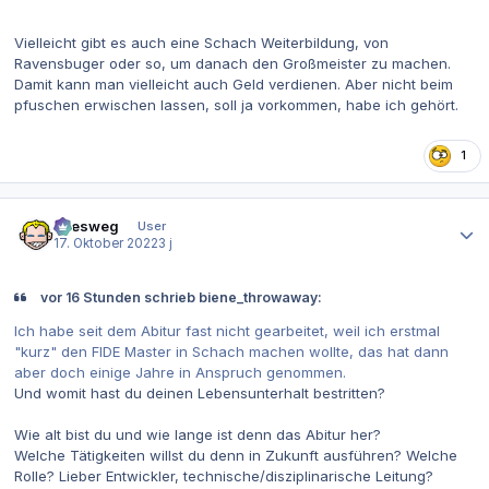
Vielleicht gibt es auch eine Schach Weiterbildung, von
Ravensbuger oder so, um danach den Großmeister zu machen.
Damit kann man vielleicht auch Geld verdienen. Aber nicht beim
pfuschen erwischen lassen, soll ja vorkommen, habe ich gehört.
1
Autor-Statistiken
allesweg
User
17. Oktober 2022
3 j
vor 16 Stunden schrieb biene_throwaway:
Ich habe seit dem Abitur fast nicht gearbeitet, weil ich erstmal
"kurz" den FIDE Master in Schach machen wollte, das hat dann
aber doch einige Jahre in Anspruch genommen.
Und womit hast du deinen Lebensunterhalt bestritten?
Wie alt bist du und wie lange ist denn das Abitur her?
Welche Tätigkeiten willst du denn in Zukunft ausführen? Welche
Rolle? Lieber Entwickler, technische/disziplinarische Leitung?