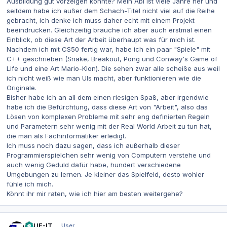
Ausbildung gut vorzeigen könnte? Mein Abi ist viele Jahre her und
seitdem habe ich außer dem Schach-Titel nicht viel auf die Reihe
gebracht, ich denke ich muss daher echt mit einem Projekt
beeindrucken. Gleichzeitig brauche ich aber auch erstmal einen
Einblick, ob diese Art der Arbeit überhaupt was für mich ist.
Nachdem ich mit CS50 fertig war, habe ich ein paar "Spiele" mit
C++ geschrieben (Snake, Breakout, Pong und Conway's Game of
Life und eine Art Mario-Klon). Die sehen zwar alle scheiße aus weil
ich nicht weiß wie man UIs macht, aber funktionieren wie die
Originale.
Bisher habe ich an all dem einen riesigen Spaß, aber irgendwie
habe ich die Befürchtung, dass diese Art von "Arbeit", also das
Lösen von komplexen Probleme mit sehr eng definierten Regeln
und Parametern sehr wenig mit der Real World Arbeit zu tun hat,
die man als Fachinformatiker erledigt.
Ich muss noch dazu sagen, dass ich außerhalb dieser
Programmierspielchen sehr wenig von Computern verstehe und
auch wenig Geduld dafür habe, hundert verschiedene
Umgebungen zu lernen. Je kleiner das Spielfeld, desto wohler
fühle ich mich.
Könnt ihr mir raten, wie ich hier am besten weitergehe?
Autor-Statistiken
DAUF-IT
User