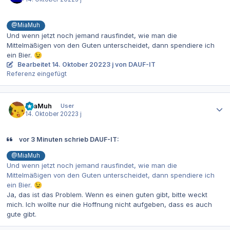
@MiaMuh
Und wenn jetzt noch jemand rausfindet, wie man die
Mittelmäßigen von den Guten unterscheidet, dann spendiere ich
ein Bier.
😉
Bearbeitet
14. Oktober 2022
3 j
von DAUF-IT
Referenz eingefügt
Autor-Statistiken
MiaMuh
User
14. Oktober 2022
3 j
vor 3 Minuten schrieb DAUF-IT:
@MiaMuh
Und wenn jetzt noch jemand rausfindet, wie man die
Mittelmäßigen von den Guten unterscheidet, dann spendiere ich
ein Bier.
😉
Ja, das ist das Problem. Wenn es einen guten gibt, bitte weckt
mich. Ich wollte nur die Hoffnung nicht aufgeben, dass es auch
gute gibt.