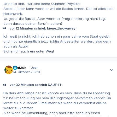
Ja ne ist klar... wir sind keine Quanten-Physiker.
Absolut jeder kann wenn er will die Basics lernen. Das ist alles kein
Hexenwerk.
Ja, jeder die Basics. Aber wenn dir Programmierung nicht liegt
dann daraus deinen Beruf machen?
vor 12 Minuten schrieb biene_throwaway:
Ich weiß ja nicht, ich hab schon ein paar Jahre vom Staat gelebt
und möchte eigentlich jetzt richtig Angestellter werden, also gern
auch als Azubi.
Sicherlich auch ein guter Weg!
Autor-Statistiken
MiaMuh
User
14. Oktober 2022
3 j
vor 32 Minuten schrieb DAUF-IT:
Da dein Abbi lange her ist, könnte es sein, dass du ne Förderung
für ne Umschulung bei nem Bildungsträger bekommen kannst. Da
lernst du in 2 Jahren 5 mal mehr als wenn du versuchst alleine
weiter zu kommen.
Also wenn ne Umschulung, dann aber bitte schauen einen