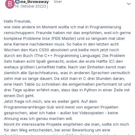
biene_throwaway
User
14. Oktober 2022
3 j
Hallo Freunde,
wie viele andere im Moment wollte ich mal in Programmierung
reinschnuppern. Freunde haben mir das empfohlen, weil ich gerne
komplexe Probleme löse (FIDE Master) und so langsam mal über
eine Karriere nachdenken muss. So habe in den letzten acht
Wochen den Kurs CS50 absolviert und beiße mich jetzt noch
durch ein Buch (The C++ Programming Language). Die Problem
Sets haben echt Spaß gemacht, wobei die erste Hälfte (C) den
weitaus größten Lerneffekt hatte. Nach vier Einheiten kennt man
ziemlich alle Sprachfeatures, was in anderen Sprachen vermutlich
zehn mal so lange dauert. Da sitzt man in C drei Stunden daran,
eine Hash Table zu schreiben die einigermaßen performant ist und
drei Tage später erfährt man, dass das in Python in einer Zeile mit
einem Dict geht.
Jetzt frage ich mich, wie es weiter geht. Auf dem
Programmieranfänger-Sub wird meist von eigenen Projekten
gesprochen, aber ich habe - außer bei Videospielen - keine
Ahnung was ich genau machen will.
Könnt ihr interessante Projekte empfehlen die man, sollte ich mich
für den Weg entscheiden, bei einer Bewerbung um eine