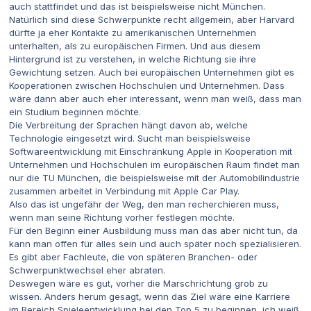
auch stattfindet und das ist beispielsweise nicht München.
Natürlich sind diese Schwerpunkte recht allgemein, aber Harvard
dürfte ja eher Kontakte zu amerikanischen Unternehmen
unterhalten, als zu europäischen Firmen. Und aus diesem
Hintergrund ist zu verstehen, in welche Richtung sie ihre
Gewichtung setzen. Auch bei europäischen Unternehmen gibt es
Kooperationen zwischen Hochschulen und Unternehmen. Dass
wäre dann aber auch eher interessant, wenn man weiß, dass man
ein Studium beginnen möchte.
Die Verbreitung der Sprachen hängt davon ab, welche
Technologie eingesetzt wird. Sucht man beispielsweise
Softwareentwicklung mit Einschränkung Apple in Kooperation mit
Unternehmen und Hochschulen im europäischen Raum findet man
nur die TU München, die beispielsweise mit der Automobilindustrie
zusammen arbeitet in Verbindung mit Apple Car Play.
Also das ist ungefähr der Weg, den man recherchieren muss,
wenn man seine Richtung vorher festlegen möchte.
Für den Beginn einer Ausbildung muss man das aber nicht tun, da
kann man offen für alles sein und auch später noch spezialisieren.
Es gibt aber Fachleute, die von späteren Branchen- oder
Schwerpunktwechsel eher abraten.
Deswegen wäre es gut, vorher die Marschrichtung grob zu
wissen. Anders herum gesagt, wenn das Ziel wäre eine Karriere
im Bereich Spieleentwicklung bei den Top 5 zu beginnen, ich weiß