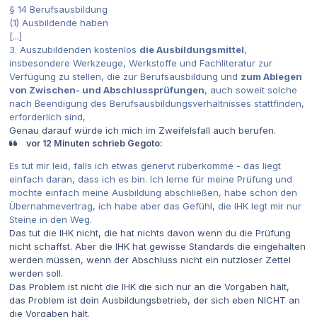
§ 14 Berufsausbildung
(1) Ausbildende haben
[...]
3. Auszubildenden kostenlos
die Ausbildungsmittel
,
insbesondere Werkzeuge, Werkstoffe und Fachliteratur zur
Verfügung zu stellen, die zur Berufsausbildung und
zum Ablegen
von Zwischen- und Abschlussprüfungen
, auch soweit solche
nach Beendigung des Berufsausbildungsverhältnisses stattfinden,
erforderlich sind,
Genau darauf würde ich mich im Zweifelsfall auch berufen.
vor 12 Minuten schrieb Gegoto:
Es tut mir leid, falls ich etwas genervt rüberkomme - das liegt
einfach daran, dass ich es bin. Ich lerne für meine Prüfung und
möchte einfach meine Ausbildung abschließen, habe schon den
Übernahmevertrag, ich habe aber das Gefühl, die IHK legt mir nur
Steine in den Weg.
Das tut die IHK nicht, die hat nichts davon wenn du die Prüfung
nicht schaffst. Aber die IHK hat gewisse Standards die eingehalten
werden müssen, wenn der Abschluss nicht ein nutzloser Zettel
werden soll.
Das Problem ist nicht die IHK die sich nur an die Vorgaben hält,
das Problem ist dein Ausbildungsbetrieb, der sich eben NICHT an
die Vorgaben hält.