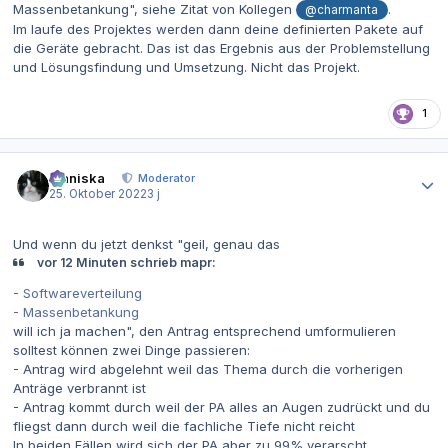
Massenbetankung", siehe Zitat von Kollegen
.
@charmanta
Im laufe des Projektes werden dann deine definierten Pakete auf
die Geräte gebracht. Das ist das Ergebnis aus der Problemstellung
und Lösungsfindung und Umsetzung. Nicht das Projekt.
1
Autor-Statistiken
Maniska
Moderator
25. Oktober 2022
3 j
Und wenn du jetzt denkst "geil, genau das
vor 12 Minuten schrieb mapr:
- Softwareverteilung
- Massenbetankung
will ich ja machen", den Antrag entsprechend umformulieren
solltest können zwei Dinge passieren:
- Antrag wird abgelehnt weil das Thema durch die vorherigen
Anträge verbrannt ist
- Antrag kommt durch weil der PA alles an Augen zudrückt und du
fliegst dann durch weil die fachliche Tiefe nicht reicht
In beiden Fällen wird sich der PA aber zu 99% verarscht