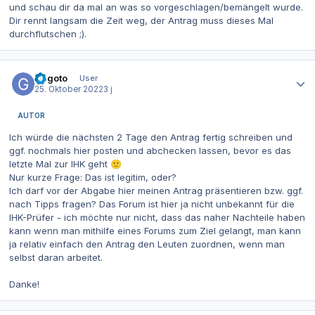
und schau dir da mal an was so vorgeschlagen/bemängelt wurde.
Dir rennt langsam die Zeit weg, der Antrag muss dieses Mal
durchflutschen ;).
Autor-Statistiken
Gegoto
User
25. Oktober 2022
3 j
AUTOR
Ich würde die nächsten 2 Tage den Antrag fertig schreiben und
ggf. nochmals hier posten und abchecken lassen, bevor es das
letzte Mal zur IHK geht
🙂
Nur kurze Frage: Das ist legitim, oder?
Ich darf vor der Abgabe hier meinen Antrag präsentieren bzw. ggf.
nach Tipps fragen? Das Forum ist hier ja nicht unbekannt für die
IHK-Prüfer - ich möchte nur nicht, dass das naher Nachteile haben
kann wenn man mithilfe eines Forums zum Ziel gelangt, man kann
ja relativ einfach den Antrag den Leuten zuordnen, wenn man
selbst daran arbeitet.
Danke!