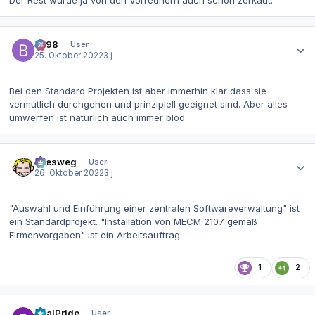
Der Rest wurde ja von den Vorrednern auch schon zerkaut.
Autor-Statistiken
be98
User
25. Oktober 2022
3 j
Bei den Standard Projekten ist aber immerhin klar dass sie
vermutlich durchgehen und prinzipiell geeignet sind. Aber alles
umwerfen ist natürlich auch immer blöd
Autor-Statistiken
allesweg
User
26. Oktober 2022
3 j
"Auswahl und Einführung einer zentralen Softwareverwaltung" ist
ein Standardprojekt. "Installation von MECM 2107 gemäß
Firmenvorgaben" ist ein Arbeitsauftrag.
1
2
Autor-Statistiken
RealPride
User