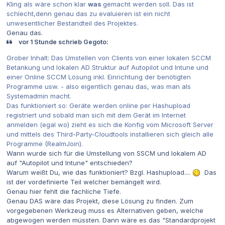
Kling als wäre schon klar
was
gemacht werden soll. Das ist
schlecht,denn genau das zu evaluieren ist ein nicht
unwesentlicher Bestandteil des Projektes.
Genau das.
vor 1 Stunde schrieb Gegoto:
Grober Inhalt: Das Umstellen von Clients von einer lokalen SCCM
Betankung und lokalen AD Struktur auf Autopilot und Intune und
einer Online SCCM Lösung inkl. Einrichtung der benötigten
Programme usw. - also eigentlich genau das, was man als
Systemadmin macht.
Das funktioniert so: Geräte werden online per Hashupload
registriert und sobald man sich mit dem Gerät im Internet
anmelden (egal wo) zieht es sich die Konfig vom Microsoft Server
und mittels des Third-Party-Cloudtools installieren sich gleich alle
Programme (RealmJoin).
Wann wurde sich für die Umstellung von SSCM und lokalem AD
auf "Autopilot und Intune" entschieden?
Warum weißt Du, wie das funktioniert? Bzgl. Hashupload....
Das
ist der vordefinierte Teil welcher bemängelt wird.
Genau hier fehlt die fachliche Tiefe.
Genau DAS wäre das Projekt, diese Lösung zu finden. Zum
vorgegebenen Werkzeug muss es Alternativen geben, welche
abgewogen werden müssten. Dann wäre es das "Standardprojekt