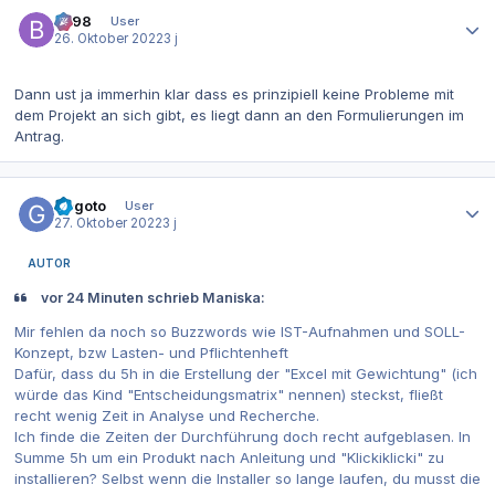
Autor-Statistiken
be98
User
26. Oktober 2022
3 j
Dann ust ja immerhin klar dass es prinzipiell keine Probleme mit
dem Projekt an sich gibt, es liegt dann an den Formulierungen im
Antrag.
Autor-Statistiken
Gegoto
User
27. Oktober 2022
3 j
AUTOR
vor 24 Minuten schrieb Maniska:
Mir fehlen da noch so Buzzwords wie IST-Aufnahmen und SOLL-
Konzept, bzw Lasten- und Pflichtenheft
Dafür, dass du 5h in die Erstellung der "Excel mit Gewichtung" (ich
würde das Kind "Entscheidungsmatrix" nennen) steckst, fließt
recht wenig Zeit in Analyse und Recherche.
Ich finde die Zeiten der Durchführung doch recht aufgeblasen. In
Summe 5h um ein Produkt nach Anleitung und "Klickiklicki" zu
installieren? Selbst wenn die Installer so lange laufen, du musst die