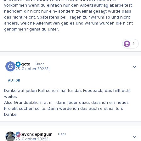
vorkommen wenn du einfach nur den Arbeitsauftrag abarbeitest
nachdem dir nicht nur ein- sondern zweimal gesagt wurde dass
das nicht reicht. Spätestens bei Fragen zu "warum so und nicht
anders, welche Alternativen gab es und warum wurden die nicht
genommen" gehst du unter.
1
Autor-Statistiken
Gegoto
User
25. Oktober 2022
3 j
AUTOR
Danke auf jeden Fall schon mal für das Feedback, das hilft echt
weiter.
Also Grundsätzlich rät mir dann jeder dazu, dass ich ein neues
Projekt suchen sollte. Dann werde ich das auch erstmal tun.
Danke.
Autor-Statistiken
ickevondepinguin
User
25. Oktober 2022
3 j