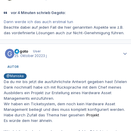
vor 4 Minuten schrieb Gegoto:
Dann werde ich das auch erstmal tun
Beachte dabei auf jeden Fall die hier genannten Aspekte wie z.B.
das vordefinierte Lösungen auch zur Nicht-Genehmigung führen.
Autor-Statistiken
Gegoto
User
25. Oktober 2022
3 j
AUTOR
@Maniska
Da du mir bis jetzt die ausführlichste Antwort gegeben hast (Vielen
Dank nochmal!) habe ich mit Rücksprache mit dem Chef meines
Ausbilders ein Projekt zur Erstellung eines Hardware Asset
Managements einzuführen.
Wir haben ein Ticketsystem, dem noch kein Hardware Asset
Management beiliegt und dies muss komplett konfiguriert werden.
Habe durch Zufall das Thema hier gesehen :
Projekt
Es würde dem hier ähneln.