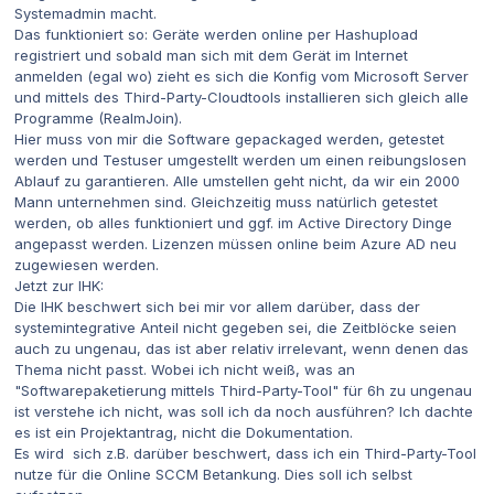
Systemadmin macht.
Das funktioniert so: Geräte werden online per Hashupload
registriert und sobald man sich mit dem Gerät im Internet
anmelden (egal wo) zieht es sich die Konfig vom Microsoft Server
und mittels des Third-Party-Cloudtools installieren sich gleich alle
Programme (RealmJoin).
Hier muss von mir die Software gepackaged werden, getestet
werden und Testuser umgestellt werden um einen reibungslosen
Ablauf zu garantieren. Alle umstellen geht nicht, da wir ein 2000
Mann unternehmen sind. Gleichzeitig muss natürlich getestet
werden, ob alles funktioniert und ggf. im Active Directory Dinge
angepasst werden. Lizenzen müssen online beim Azure AD neu
zugewiesen werden.
Jetzt zur IHK:
Die IHK beschwert sich bei mir vor allem darüber, dass der
systemintegrative Anteil nicht gegeben sei, die Zeitblöcke seien
auch zu ungenau, das ist aber relativ irrelevant, wenn denen das
Thema nicht passt. Wobei ich nicht weiß, was an
"Softwarepaketierung mittels Third-Party-Tool" für 6h zu ungenau
ist verstehe ich nicht, was soll ich da noch ausführen? Ich dachte
es ist ein Projektantrag, nicht die Dokumentation.
Es wird sich z.B. darüber beschwert, dass ich ein Third-Party-Tool
nutze für die Online SCCM Betankung. Dies soll ich selbst