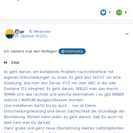
1
2
Autor-Statistiken
mapr
Moderator
25. Oktober 2022
3 j
Ich zietiere mal den Kollegen
@charmanta
Zitat
Es geht darum, ein komplexes Problem nachvollziehbar mit
eigenen Entscheidungen zu lösen. Es geht also NICHT um eine
Anleitung, wie man den Server XYZ mit User ABC in die tolle
Domäne 123 integriert. Es geht darum, WIESO man das macht,
WANN sich das rechnet und welche Alternativen ( es gibt IMMER
welche ) WARUM ausgeschlossen wurden.
Und installieren darfst Du es auch ... nur ist Deine
Entscheidungsleistung und deren Sachlichkeit die Grundlage der
Beurteilung. Klicken kann jeder, es geht darum, daß Du auch ne
Idee hast was Du da tust
Ganz grobe und ganz neue Übersetzung meines Lieblingstextes: