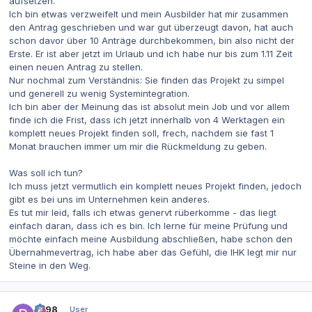
aufsetzen.
Ich bin etwas verzweifelt und mein Ausbilder hat mir zusammen
den Antrag geschrieben und war gut überzeugt davon, hat auch
schon davor über 10 Anträge durchbekommen, bin also nicht der
Erste. Er ist aber jetzt im Urlaub und ich habe nur bis zum 1.11 Zeit
einen neuen Antrag zu stellen.
Nur nochmal zum Verständnis: Sie finden das Projekt zu simpel
und generell zu wenig Systemintegration.
Ich bin aber der Meinung das ist absolut mein Job und vor allem
finde ich die Frist, dass ich jetzt innerhalb von 4 Werktagen ein
komplett neues Projekt finden soll, frech, nachdem sie fast 1
Monat brauchen immer um mir die Rückmeldung zu geben.
Was soll ich tun?
Ich muss jetzt vermutlich ein komplett neues Projekt finden, jedoch
gibt es bei uns im Unternehmen kein anderes.
Es tut mir leid, falls ich etwas genervt rüberkomme - das liegt
einfach daran, dass ich es bin. Ich lerne für meine Prüfung und
möchte einfach meine Ausbildung abschließen, habe schon den
Übernahmevertrag, ich habe aber das Gefühl, die IHK legt mir nur
Steine in den Weg.
Autor-Statistiken
be98
User