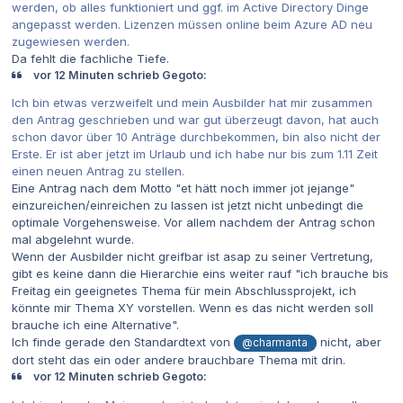
werden, ob alles funktioniert und ggf. im Active Directory Dinge
angepasst werden. Lizenzen müssen online beim Azure AD neu
zugewiesen werden.
Da fehlt die fachliche Tiefe.
vor 12 Minuten schrieb Gegoto:
Ich bin etwas verzweifelt und mein Ausbilder hat mir zusammen
den Antrag geschrieben und war gut überzeugt davon, hat auch
schon davor über 10 Anträge durchbekommen, bin also nicht der
Erste. Er ist aber jetzt im Urlaub und ich habe nur bis zum 1.11 Zeit
einen neuen Antrag zu stellen.
Eine Antrag nach dem Motto "et hätt noch immer jot jejange"
einzureichen/einreichen zu lassen ist jetzt nicht unbedingt die
optimale Vorgehensweise. Vor allem nachdem der Antrag schon
mal abgelehnt wurde.
Wenn der Ausbilder nicht greifbar ist asap zu seiner Vertretung,
gibt es keine dann die Hierarchie eins weiter rauf "ich brauche bis
Freitag ein geeignetes Thema für mein Abschlussprojekt, ich
könnte mir Thema XY vorstellen. Wenn es das nicht werden soll
brauche ich eine Alternative".
Ich finde gerade den Standardtext von
nicht, aber
@charmanta
dort steht das ein oder andere brauchbare Thema mit drin.
vor 12 Minuten schrieb Gegoto: