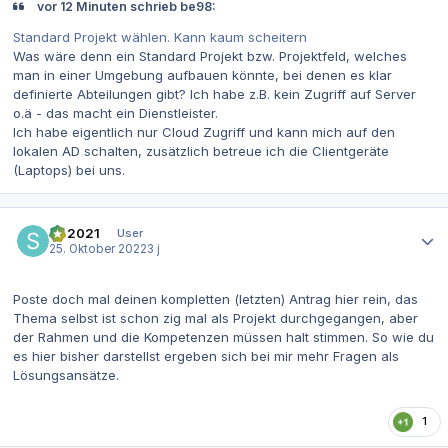
vor 12 Minuten schrieb be98:
Standard Projekt wählen. Kann kaum scheitern
Was wäre denn ein Standard Projekt bzw. Projektfeld, welches
man in einer Umgebung aufbauen könnte, bei denen es klar
definierte Abteilungen gibt? Ich habe z.B. kein Zugriff auf Server
o.ä - das macht ein Dienstleister.
Ich habe eigentlich nur Cloud Zugriff und kann mich auf den
lokalen AD schalten, zusätzlich betreue ich die Clientgeräte
(Laptops) bei uns.
Autor-Statistiken
SR2021
User
25. Oktober 2022
3 j
Poste doch mal deinen kompletten (letzten) Antrag hier rein, das
Thema selbst ist schon zig mal als Projekt durchgegangen, aber
der Rahmen und die Kompetenzen müssen halt stimmen. So wie du
es hier bisher darstellst ergeben sich bei mir mehr Fragen als
Lösungsansätze.
1