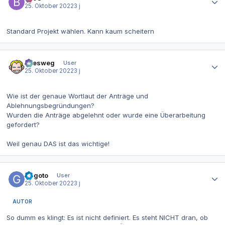
25. Oktober 2022
3 j
Standard Projekt wählen. Kann kaum scheitern
Autor-Statistiken
allesweg
User
25. Oktober 2022
3 j
Wie ist der genaue Wortlaut der Anträge und
Ablehnungsbegründungen?
Wurden die Anträge abgelehnt oder wurde eine Überarbeitung
gefordert?
Weil genau DAS ist das wichtige!
Autor-Statistiken
Gegoto
User
25. Oktober 2022
3 j
AUTOR
So dumm es klingt: Es ist nicht definiert. Es steht NICHT dran, ob