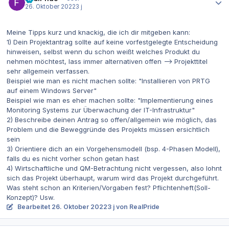
26. Oktober 2022
3 j
Meine Tipps kurz und knackig, die ich dir mitgeben kann:
1) Dein Projektantrag sollte auf keine vorfestgelegte Entscheidung
hinweisen, selbst wenn du schon weißt welches Produkt du
nehmen möchtest, lass immer alternativen offen --> Projekttitel
sehr allgemein verfassen.
Beispiel wie man es nicht machen sollte: "Installieren von PRTG
auf einem Windows Server"
Beispiel wie man es eher machen sollte: "Implementierung eines
Monitoring Systems zur Überwachung der IT-Infrastruktur"
2) Beschreibe deinen Antrag so offen/allgemein wie möglich, das
Problem und die Beweggründe des Projekts müssen ersichtlich
sein
3) Orientiere dich an ein Vorgehensmodell (bsp. 4-Phasen Modell),
falls du es nicht vorher schon getan hast
4) Wirtschaftliche und QM-Betrachtung nicht vergessen, also lohnt
sich das Projekt überhaupt, warum wird das Projekt durchgeführt.
Was steht schon an Kriterien/Vorgaben fest? Pflichtenheft(Soll-
Konzept)? Usw.
Bearbeitet
26. Oktober 2022
3 j
von RealPride