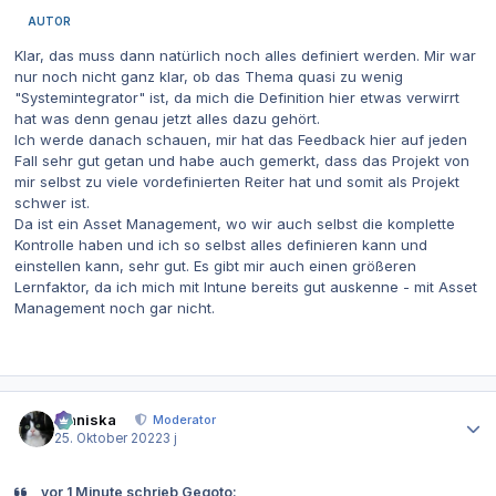
AUTOR
Klar, das muss dann natürlich noch alles definiert werden. Mir war
nur noch nicht ganz klar, ob das Thema quasi zu wenig
"Systemintegrator" ist, da mich die Definition hier etwas verwirrt
hat was denn genau jetzt alles dazu gehört.
Ich werde danach schauen, mir hat das Feedback hier auf jeden
Fall sehr gut getan und habe auch gemerkt, dass das Projekt von
mir selbst zu viele vordefinierten Reiter hat und somit als Projekt
schwer ist.
Da ist ein Asset Management, wo wir auch selbst die komplette
Kontrolle haben und ich so selbst alles definieren kann und
einstellen kann, sehr gut. Es gibt mir auch einen größeren
Lernfaktor, da ich mich mit Intune bereits gut auskenne - mit Asset
Management noch gar nicht.
Autor-Statistiken
Maniska
Moderator
25. Oktober 2022
3 j
vor 1 Minute schrieb Gegoto: