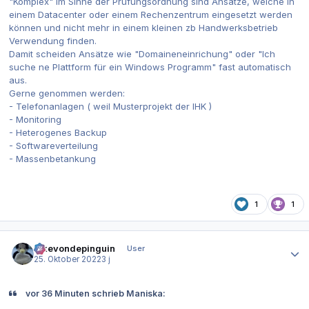
"Komplex" im Sinne der Prüfungsordnung sind Ansätze, welche in
einem Datacenter oder einem Rechenzentrum eingesetzt werden
können und nicht mehr in einem kleinen zb Handwerksbetrieb
Verwendung finden.
Damit scheiden Ansätze wie "Domaineneinrichung" oder "Ich
suche ne Plattform für ein Windows Programm" fast automatisch
aus.
Gerne genommen werden:
- Telefonanlagen ( weil Musterprojekt der IHK )
- Monitoring
- Heterogenes Backup
- Softwareverteilung
- Massenbetankung
1
1
Autor-Statistiken
ickevondepinguin
User
25. Oktober 2022
3 j
vor 36 Minuten schrieb Maniska: