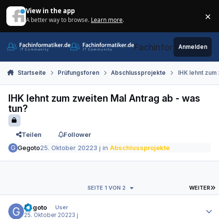
Zum Inhalt springen
View in the app
×
A better way to browse.
Learn more
.
Di
Fachinformatiker.de
Anmelden
Startseite
Prüfungsforen
Abschlussprojekte
IHK lehnt zum 
IHK lehnt zum zweiten Mal Antrag ab - was
tun?
Teilen
Follower
Gegoto
25. Oktober 2022
3 j
in
Abschlussprojekte
L
SEITE 1 VON 2
WEITER
Autor-Statistiken
Gegoto
User
25. Oktober 2022
3 j