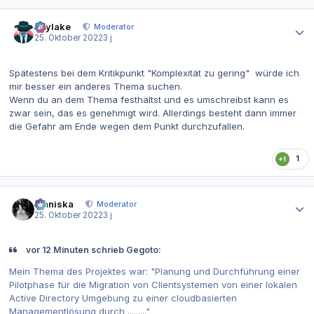
Autor-Statistiken
skylake
Moderator
25. Oktober 2022
3 j
Spätestens bei dem Kritikpunkt "Komplexität zu gering" würde ich
mir besser ein anderes Thema suchen.
Wenn du an dem Thema festhältst und es umschreibst kann es
zwar sein, das es genehmigt wird. Allerdings besteht dann immer
die Gefahr am Ende wegen dem Punkt durchzufallen.
1
Autor-Statistiken
Maniska
Moderator
25. Oktober 2022
3 j
vor 12 Minuten schrieb Gegoto:
Mein Thema des Projektes war: "Planung und Durchführung einer
Pilotphase für die Migration von Clientsystemen von einer lokalen
Active Directory Umgebung zu einer cloudbasierten
Managementlösung durch ........."