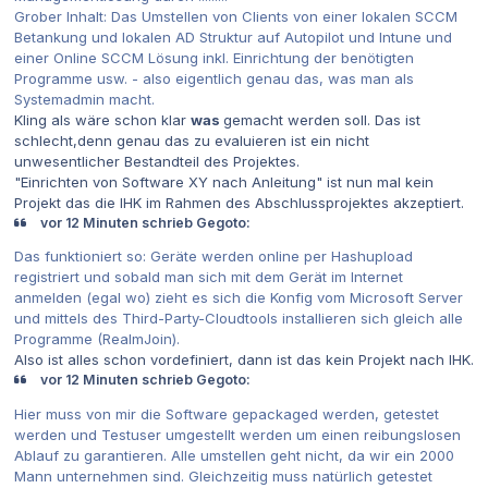
Grober Inhalt: Das Umstellen von Clients von einer lokalen SCCM
Betankung und lokalen AD Struktur auf Autopilot und Intune und
einer Online SCCM Lösung inkl. Einrichtung der benötigten
Programme usw. - also eigentlich genau das, was man als
Systemadmin macht.
Kling als wäre schon klar
was
gemacht werden soll. Das ist
schlecht,denn genau das zu evaluieren ist ein nicht
unwesentlicher Bestandteil des Projektes.
"Einrichten von Software XY nach Anleitung" ist nun mal kein
Projekt das die IHK im Rahmen des Abschlussprojektes akzeptiert.
vor 12 Minuten schrieb Gegoto:
Das funktioniert so: Geräte werden online per Hashupload
registriert und sobald man sich mit dem Gerät im Internet
anmelden (egal wo) zieht es sich die Konfig vom Microsoft Server
und mittels des Third-Party-Cloudtools installieren sich gleich alle
Programme (RealmJoin).
Also ist alles schon vordefiniert, dann ist das kein Projekt nach IHK.
vor 12 Minuten schrieb Gegoto:
Hier muss von mir die Software gepackaged werden, getestet
werden und Testuser umgestellt werden um einen reibungslosen
Ablauf zu garantieren. Alle umstellen geht nicht, da wir ein 2000
Mann unternehmen sind. Gleichzeitig muss natürlich getestet