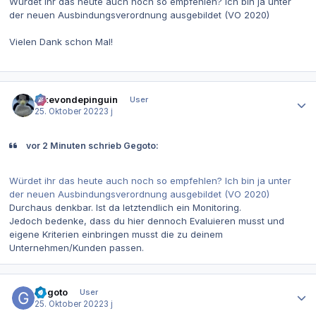
Würdet ihr das heute auch noch so empfehlen? Ich bin ja unter
der neuen Ausbindungsverordnung ausgebildet (VO 2020)
Vielen Dank schon Mal!
Autor-Statistiken
ickevondepinguin
User
25. Oktober 2022
3 j
vor 2 Minuten schrieb Gegoto:
Würdet ihr das heute auch noch so empfehlen? Ich bin ja unter
der neuen Ausbindungsverordnung ausgebildet (VO 2020)
Durchaus denkbar. Ist da letztendlich ein Monitoring.
Jedoch bedenke, dass du hier dennoch Evaluieren musst und
eigene Kriterien einbringen musst die zu deinem
Unternehmen/Kunden passen.
Autor-Statistiken
Gegoto
User
25. Oktober 2022
3 j