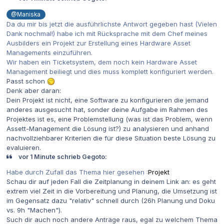
@Maniska
Da du mir bis jetzt die ausführlichste Antwort gegeben hast (Vielen
Dank nochmal!) habe ich mit Rücksprache mit dem Chef meines
Ausbilders ein Projekt zur Erstellung eines Hardware Asset
Managements einzuführen.
Wir haben ein Ticketsystem, dem noch kein Hardware Asset
Management beiliegt und dies muss komplett konfiguriert werden.
Passt schon
Denk aber daran:
Dein Projekt ist nicht, eine Software zu konfigurieren die jemand
anderes ausgesucht hat, sonder deine Aufgabe im Rahmen des
Projektes ist es, eine Problemstellung (was ist das Problem, wenn
Assett-Management die Lösung ist?) zu analysieren und anhand
nachvollziehbarer Kriterien die für diese Situation beste Lösung zu
evaluieren.
vor 1 Minute schrieb Gegoto:
Habe durch Zufall das Thema hier gesehen :
Projekt
Schau dir auf jeden Fall die Zeitplanung in deinem Link an: es geht
extrem viel Zeit in die Vorbereitung und Planung, die Umsetzung ist
im Gegensatz dazu "relativ" schnell durch (26h Planung und Doku
vs. 9h "Machen").
Such dir auch noch andere Anträge raus, egal zu welchem Thema