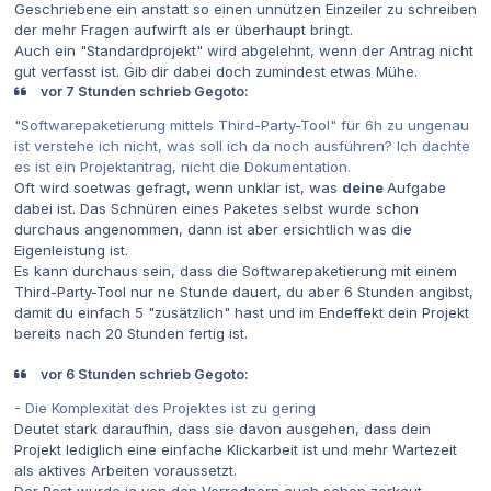
Geschriebene ein anstatt so einen unnützen Einzeiler zu schreiben
der mehr Fragen aufwirft als er überhaupt bringt.
Auch ein "Standardprojekt" wird abgelehnt, wenn der Antrag nicht
gut verfasst ist. Gib dir dabei doch zumindest etwas Mühe.
vor 7 Stunden schrieb Gegoto:
"Softwarepaketierung mittels Third-Party-Tool" für 6h zu ungenau
ist verstehe ich nicht, was soll ich da noch ausführen? Ich dachte
es ist ein Projektantrag, nicht die Dokumentation.
Oft wird soetwas gefragt, wenn unklar ist, was
deine
Aufgabe
dabei ist. Das Schnüren eines Paketes selbst wurde schon
durchaus angenommen, dann ist aber ersichtlich was die
Eigenleistung ist.
Es kann durchaus sein, dass die Softwarepaketierung mit einem
Third-Party-Tool nur ne Stunde dauert, du aber 6 Stunden angibst,
damit du einfach 5 "zusätzlich" hast und im Endeffekt dein Projekt
bereits nach 20 Stunden fertig ist.
vor 6 Stunden schrieb Gegoto:
- Die Komplexität des Projektes ist zu gering
Deutet stark daraufhin, dass sie davon ausgehen, dass dein
Projekt lediglich eine einfache Klickarbeit ist und mehr Wartezeit
als aktives Arbeiten voraussetzt.