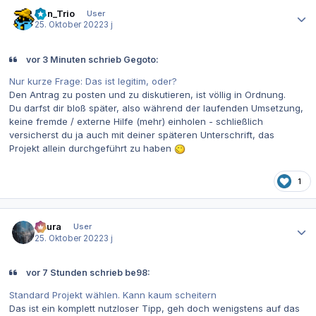
Autor-Statistiken
Han_Trio
User
25. Oktober 2022
3 j
vor 3 Minuten schrieb Gegoto:
Nur kurze Frage: Das ist legitim, oder?
Den
Antrag
zu posten und zu diskutieren, ist völlig in Ordnung.
Du darfst dir bloß später, also während der laufenden Umsetzung,
keine fremde / externe Hilfe (mehr) einholen - schließlich
versicherst du ja auch mit deiner späteren Unterschrift, das
Projekt allein durchgeführt zu haben
1
Autor-Statistiken
Asura
User
25. Oktober 2022
3 j
vor 7 Stunden schrieb be98:
Standard Projekt wählen. Kann kaum scheitern
Das ist ein komplett nutzloser Tipp, geh doch wenigstens auf das