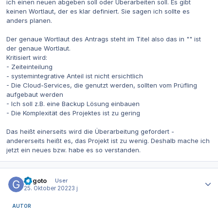
ich einen neuen abgeben soll oder Überarbeiten soll. Es gibt
keinen Wortlaut, der es klar definiert. Sie sagen ich sollte es
anders planen.
Der genaue Wortlaut des Antrags steht im Titel also das in "" ist
der genaue Wortlaut.
Kritisiert wird:
- Zeiteinteilung
- systemintegrative Anteil ist nicht ersichtlich
- Die Cloud-Services, die genutzt werden, sollten vom Prüfling
aufgebaut werden
- Ich soll z.B. eine Backup Lösung einbauen
- Die Komplexität des Projektes ist zu gering
Das heißt einerseits wird die Überarbeitung gefordert -
andererseits heißt es, das Projekt ist zu wenig. Deshalb mache ich
jetzt ein neues bzw. habe es so verstanden.
Autor-Statistiken
Gegoto
User
25. Oktober 2022
3 j
AUTOR