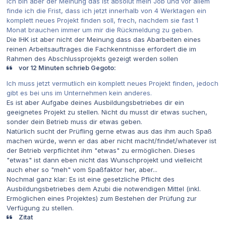
Ich bin aber der Meinung das ist absolut mein Job und vor allem
finde ich die Frist, dass ich jetzt innerhalb von 4 Werktagen ein
komplett neues Projekt finden soll, frech, nachdem sie fast 1
Monat brauchen immer um mir die Rückmeldung zu geben.
Die IHK ist aber nicht der Meinung dass das Abarbeiten eines
reinen Arbeitsauftrages die Fachkenntnisse erfordert die im
Rahmen des Abschlussprojekts gezeigt werden sollen
vor 12 Minuten schrieb Gegoto:
Ich muss jetzt vermutlich ein komplett neues Projekt finden, jedoch
gibt es bei uns im Unternehmen kein anderes.
Es ist aber Aufgabe deines Ausbildungsbetriebes dir ein
geeignetes Projekt zu stellen. Nicht du musst dir etwas suchen,
sonder dein Betrieb muss dir etwas geben.
Natürlich sucht der Prüfling gerne etwas aus das ihm auch Spaß
machen würde, wenn er das aber nicht macht/findet/whatever ist
der Betrieb verpflichtet ihm "etwas" zu ermöglichen. Dieses
"etwas" ist dann eben nicht das Wunschprojekt und vielleicht
auch eher so "meh" vom Spaßfaktor her, aber...
Nochmal ganz klar: Es ist eine gesetzliche Pflicht des
Ausbildungsbetriebes dem Azubi die notwendigen Mittel (inkl.
Ermöglichen eines Projektes) zum Bestehen der Prüfung zur
Verfügung zu stellen.
Zitat