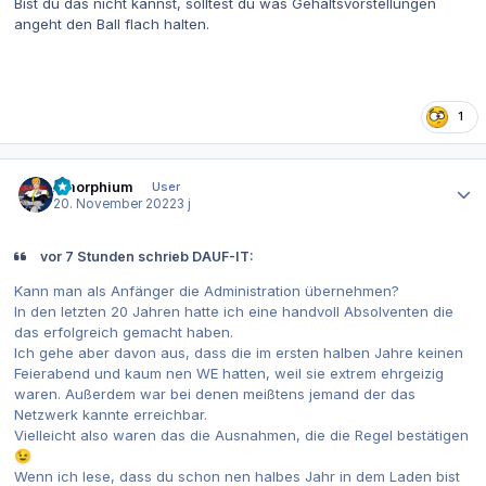
Bist du das nicht kannst, solltest du was Gehaltsvorstellungen
angeht den Ball flach halten.
1
Autor-Statistiken
Amorphium
User
20. November 2022
3 j
vor 7 Stunden schrieb DAUF-IT:
Kann man als Anfänger die Administration übernehmen?
In den letzten 20 Jahren hatte ich eine handvoll Absolventen die
das erfolgreich gemacht haben.
Ich gehe aber davon aus, dass die im ersten halben Jahre keinen
Feierabend und kaum nen WE hatten, weil sie extrem ehrgeizig
waren. Außerdem war bei denen meißtens jemand der das
Netzwerk kannte erreichbar.
Vielleicht also waren das die Ausnahmen, die die Regel bestätigen
😉
Wenn ich lese, dass du schon nen halbes Jahr in dem Laden bist