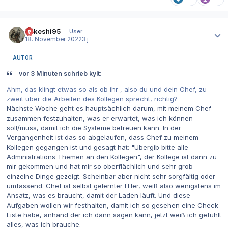
Autor-Statistiken
Takeshi95
User
18. November 2022
3 j
AUTOR
vor 3 Minuten schrieb kylt:
Ähm, das klingt etwas so als ob ihr , also du und dein Chef, zu
zweit über die Arbeiten des Kollegen sprecht, richtig?
Nächste Woche geht es hauptsächlich darum, mit meinem Chef
zusammen festzuhalten, was er erwartet, was ich können
soll/muss, damit ich die Systeme betreuen kann. In der
Vergangenheit ist das so abgelaufen, dass Chef zu meinem
Kollegen gegangen ist und gesagt hat: "Übergib bitte alle
Administrations Themen an den Kollegen", der Kollege ist dann zu
mir gekommen und hat mir so oberflächlich und sehr grob
einzelne Dinge gezeigt. Scheinbar aber nicht sehr sorgfältig oder
umfassend. Chef ist selbst gelernter ITler, weiß also wenigstens im
Ansatz, was es braucht, damit der Laden läuft. Und diese
Aufgaben wollen wir festhalten, damit ich so gesehen eine Check-
Liste habe, anhand der ich dann sagen kann, jetzt weiß ich gefühlt
alles, was ich brauche.