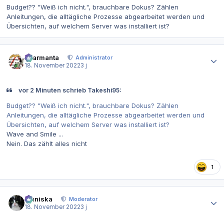
Budget?? "Weiß ich nicht.", brauchbare Dokus? Zählen
Anleitungen, die alltägliche Prozesse abgearbeitet werden und
Übersichten, auf welchem Server was installiert ist?
Autor-Statistiken
charmanta
Administrator
18. November 2022
3 j
vor 2 Minuten schrieb Takeshi95:
Budget?? "Weiß ich nicht.", brauchbare Dokus? Zählen
Anleitungen, die alltägliche Prozesse abgearbeitet werden und
Übersichten, auf welchem Server was installiert ist?
Wave and Smile ...
Nein. Das zählt alles nicht
1
Autor-Statistiken
Maniska
Moderator
18. November 2022
3 j