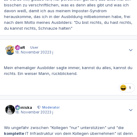
bisschen zu verschriftlichen, was es denn alles gibt und was ich
davon weiß, damit ich aus meinem Imposter-Syndrom
herauskomme, das ich in der Ausbildung mitbekommen habe, frei
nach dem Motto meines Ausbilders: "Du bist nichts, du hast nichts,
du kannst nichts, Schnauze halten"
Autor-Statistiken
eneR
User
18. November 2022
3 j
Mein ehemaliger Ausbilder sagte immer, kannst du alles, kannst du
nichts. Ein weiser Mann, rückblickend.
1
Autor-Statistiken
Maniska
Moderator
18. November 2022
3 j
Wo ungefähr zwischen "Kollegen "nur" unterstützen" und "die
komplette
IT Infrastruktur von dem Kollegen übernehmen" ist denn