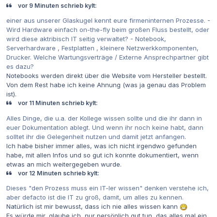
vor 9 Minuten schrieb kylt:
einer aus unserer Glaskugel kennt eure firmeninternen Prozesse. -
Wird Hardware einfach on-the-fly beim großen Fluss bestellt, oder
wird diese aktribisch IT seitig verwaltet? - Notebook,
Serverhardware , Festplatten , kleinere Netzwerkkomponenten,
Drucker. Welche Wartungsverträge / Externe Ansprechpartner gibt
es dazu?
Notebooks werden direkt über die Website vom Hersteller bestellt.
Von dem Rest habe ich keine Ahnung (was ja genau das Problem
ist).
vor 11 Minuten schrieb kylt:
Alles Dinge, die u.a. der Kollege wissen sollte und die ihr dann in
euer Dokumentation ablegt. Und wenn ihr noch keine habt, dann
solltet ihr die Gelegenheit nutzen und damit jetzt anfangen.
Ich habe bisher immer alles, was ich nicht irgendwo gefunden
habe, mit allen Infos und so gut ich konnte dokumentiert, wenn
etwas an mich weitergegeben wurde.
vor 12 Minuten schrieb kylt:
Dieses "den Prozess muss ein IT-ler wissen" denken verstehe ich,
aber defacto ist die IT zu groß, damit, um alles zu kennen.
Natürlich ist mir bewusst, dass ich nie alles wissen kann
Es würde mir, glaube ich, nur persönlich gut tun, das alles mal ein