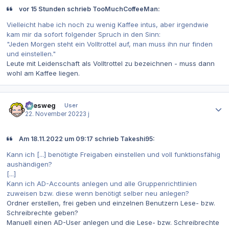
vor 15 Stunden schrieb TooMuchCoffeeMan:
Vielleicht habe ich noch zu wenig Kaffee intus, aber irgendwie
kam mir da sofort folgender Spruch in den Sinn:
"Jeden Morgen steht ein Volltrottel auf, man muss ihn nur finden
und einstellen."
Leute mit Leidenschaft als Volltrottel zu bezeichnen - muss dann
wohl am Kaffee liegen.
Autor-Statistiken
allesweg
User
22. November 2022
3 j
Am 18.11.2022 um 09:17 schrieb Takeshi95:
Kann ich [...] benötigte Freigaben einstellen und voll funktionsfähig
aushändigen?
[...]
Kann ich AD-Accounts anlegen und alle Gruppenrichtlinien
zuweisen bzw. diese wenn benötigt selber neu anlegen?
Ordner erstellen, frei geben und einzelnen Benutzern Lese- bzw.
Schreibrechte geben?
Manuell einen AD-User anlegen und die Lese- bzw. Schreibrechte