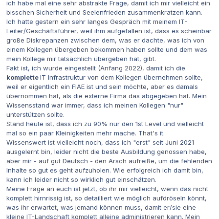
ich habe mal eine sehr abstrakte Frage, damit ich mir vielleicht ein
bisschen Sicherheit und Seelenfrieden zusammenkratzen kann.
Ich hatte gestern ein sehr langes Gespräch mit meinem IT-
Leiter/Geschäftsführer, weil ihm aufgefallen ist, dass es scheinbar
große Diskrepanzen zwischen dem, was er dachte, was ich von
einem Kollegen übergeben bekommen haben sollte und dem was
mein Kollege mir tatsächlich übergeben hat, gibt.
Fakt ist, ich wurde eingestellt (Anfang 2022), damit ich die
komplette
IT Infrastruktur von dem Kollegen übernehmen sollte,
weil er eigentlich ein FIAE ist und sein möchte, aber es damals
übernommen hat, als die externe Firma das abgegeben hat. Mein
Wissensstand war immer, dass ich meinen Kollegen "nur"
unterstützen sollte.
Stand heute ist, dass ich zu 90% nur den 1st Level und vielleicht
mal so ein paar Kleinigkeiten mehr mache. That's it.
Wissenswert ist vielleicht noch, dass ich "erst" seit Juni 2021
ausgelernt bin, leider nicht die beste Ausbildung genossen habe,
aber mir - auf gut Deutsch - den Arsch aufreiße, um die fehlenden
Inhalte so gut es geht aufzuholen. Wie erfolgreich ich damit bin,
kann ich leider nicht so wirklich gut einschätzen.
Meine Frage an euch ist jetzt, ob ihr mir vielleicht, wenn das nicht
komplett hirnrissig ist, so detailliert wie möglich aufdröseln könnt,
was ihr erwartet, was jemand können muss, damit er/sie eine
kleine IT-Landschaft komplett alleine administrieren kann. Mein