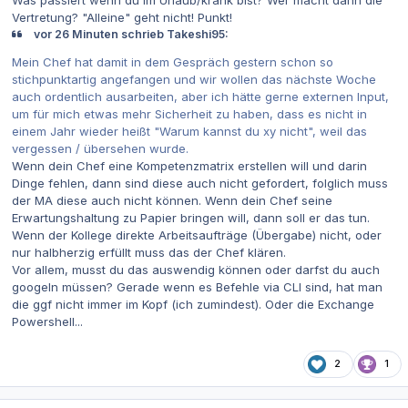
Vertretung? "Alleine" geht nicht! Punkt!
vor 26 Minuten schrieb Takeshi95:
Mein Chef hat damit in dem Gespräch gestern schon so
stichpunktartig angefangen und wir wollen das nächste Woche
auch ordentlich ausarbeiten, aber ich hätte gerne externen Input,
um für mich etwas mehr Sicherheit zu haben, dass es nicht in
einem Jahr wieder heißt "Warum kannst du xy nicht", weil das
vergessen / übersehen wurde.
Wenn dein Chef eine Kompetenzmatrix erstellen will und darin
Dinge fehlen, dann sind diese auch nicht gefordert, folglich muss
der MA diese auch nicht können. Wenn dein Chef seine
Erwartungshaltung zu Papier bringen will, dann soll er das tun.
Wenn der Kollege direkte Arbeitsaufträge (Übergabe) nicht, oder
nur halbherzig erfüllt muss das der Chef klären.
Vor allem, musst du das auswendig können oder darfst du auch
googeln müssen? Gerade wenn es Befehle via CLI sind, hat man
die ggf nicht immer im Kopf (ich zumindest). Oder die Exchange
Powershell...
2
1
Autor-Statistiken