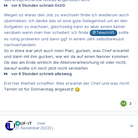
vor 6 Stunden schrieb 0x00:
Wegen so etwas den Job zu wechseln finde ich wiederum auch
übertrieben. Ich denke das ist eine gute Gelegenheit um an den
Aufgaben zu wachsen, gleichzeitig kann es aber einem keiner
verübeln wenn man hier scheitert. Ich finde
sollte
@Takeshi95
es ruhig probieren und dann ggf. in einem Jahr selbstbewusst
nachverhandeln.
So in etwa war jetzt auch mein Plan, gucken, was Chef erwartet
und dann mit ihm gucken, wie wir da auf einen Nenner kommen.
Ob das am Ende wirklich die Alleinverantwortung ist oder nicht,
darauf wollte ich mich jetzt nicht versteifen.
vor 6 Stunden schrieb allesweg:
Erst hier Klarheit schaffen. Was erwartet der Chef und was nicht.
Termin ist für Donnerstag angesetzt
2
Autor-Statistiken
DAUF-IT
User
21. November 2022
3 j