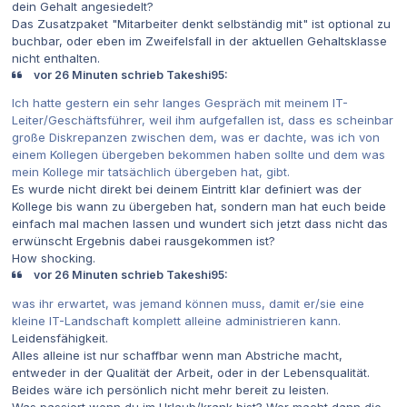
dein Gehalt angesiedelt?
Das Zusatzpaket "Mitarbeiter denkt selbständig mit" ist optional zu
buchbar, oder eben im Zweifelsfall in der aktuellen Gehaltsklasse
nicht enthalten.
vor 26 Minuten schrieb Takeshi95:
Ich hatte gestern ein sehr langes Gespräch mit meinem IT-
Leiter/Geschäftsführer, weil ihm aufgefallen ist, dass es scheinbar
große Diskrepanzen zwischen dem, was er dachte, was ich von
einem Kollegen übergeben bekommen haben sollte und dem was
mein Kollege mir tatsächlich übergeben hat, gibt.
Es wurde nicht direkt bei deinem Eintritt klar definiert was der
Kollege bis wann zu übergeben hat, sondern man hat euch beide
einfach mal machen lassen und wundert sich jetzt dass nicht das
erwünscht Ergebnis dabei rausgekommen ist?
How shocking.
vor 26 Minuten schrieb Takeshi95:
was ihr erwartet, was jemand können muss, damit er/sie eine
kleine IT-Landschaft komplett alleine administrieren kann.
Leidensfähigkeit.
Alles alleine ist nur schaffbar wenn man Abstriche macht,
entweder in der Qualität der Arbeit, oder in der Lebensqualität.
Beides wäre ich persönlich nicht mehr bereit zu leisten.
Was passiert wenn du im Urlaub/krank bist? Wer macht dann die