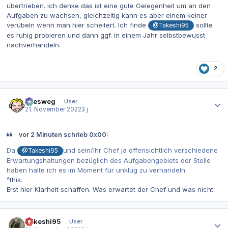
übertrieben. Ich denke das ist eine gute Gelegenheit um an den
Aufgaben zu wachsen, gleichzeitig kann es aber einem keiner
verübeln wenn man hier scheitert. Ich finde
sollte
@Takeshi95
es ruhig probieren und dann ggf. in einem Jahr selbstbewusst
nachverhandeln.
2
Autor-Statistiken
allesweg
User
21. November 2022
3 j
vor 2 Minuten schrieb 0x00:
Da
und sein/ihr Chef ja offensichtlich verschiedene
@Takeshi95
Erwartungshaltungen bezüglich des Aufgabengebiets der Stelle
haben halte ich es im Moment für unklug zu verhandeln.
^this.
Erst hier Klarheit schaffen. Was erwartet der Chef und was nicht.
Autor-Statistiken
Takeshi95
User