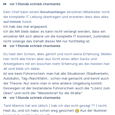
vor 1 Stunde schrieb charmanta:
Dein Chef kann einem
Berufsanfänger
einzelnen Mitarbeiter
nicht
die komplette IT Leitung übertragen und erwarten dass dies alles
auf Anhieb
funtzt.
Ich hab das mal angepasst.
Ich als MA bleib dabei: es kann nicht verlangt werden, dass ein
einzelner MA sich alleine um die komplette IT kümmert, zumindest
nicht solange das Gehalt dieses MA nur fünfstellig ist.
vor 1 Stunde schrieb charmanta:
Du hast den Schein, alles gehört und noch keine Erfahrung. Wollen
hier nicht alle hören aber aus Sicht eines alten Sacks und
Arbeitgebers mit ein bisschen mehr Erfahrung als die meisten hier
alt sind bleib ich dabei.
Ist wie beim Führerschein: man hat alle Situationen (Stadtverkehr,
Autobahn, Tag-/Nachtfahrt... schon mal gemacht und kennt auch
die Theorie. Nur wenn man in eine andere Umgebung kommt.
Deswegen ist der bestandene Führerschein auch die "Lizenz zum
Üben" und nicht der "Meisterbrief für die Straße"
vor 1 Stunde schrieb charmanta:
Tanti Mannni hat wie üblich ( hab ich das echt gesagt ?? ) recht:
Hast du, und ich habs schon weg gesichert
Aus der Nummer