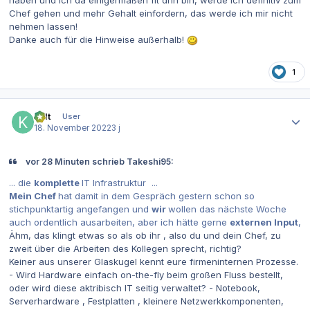
haben und ich da einigermaßen fit drin bin, werde ich definitiv zum
Chef gehen und mehr Gehalt einfordern, das werde ich mir nicht
nehmen lassen!
Danke auch für die Hinweise außerhalb!
1
Autor-Statistiken
kylt
User
18. November 2022
3 j
vor 28 Minuten schrieb Takeshi95:
... die
komplette
IT Infrastruktur ...
Mein Chef
hat damit in dem Gespräch gestern schon so
stichpunktartig angefangen und
wir
wollen das nächste Woche
auch ordentlich ausarbeiten, aber ich hätte gerne
externen Input
,
Ähm, das klingt etwas so als ob ihr , also du und dein Chef, zu
zweit über die Arbeiten des Kollegen sprecht, richtig?
Keiner aus unserer Glaskugel kennt eure firmeninternen Prozesse.
- Wird Hardware einfach on-the-fly beim großen Fluss bestellt,
oder wird diese aktribisch IT seitig verwaltet? - Notebook,
Serverhardware , Festplatten , kleinere Netzwerkkomponenten,