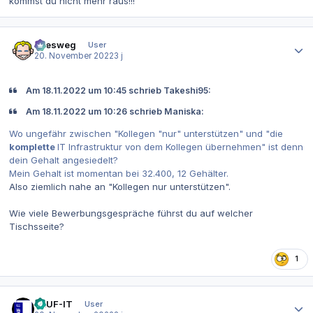
kommst du nicht mehr raus!!!
Autor-Statistiken
allesweg
User
20. November 2022
3 j
Am 18.11.2022 um 10:45 schrieb Takeshi95:
Am 18.11.2022 um 10:26 schrieb Maniska:
Wo ungefähr zwischen "Kollegen "nur" unterstützen" und "die
komplette
IT Infrastruktur von dem Kollegen übernehmen" ist denn
dein Gehalt angesiedelt?
Mein Gehalt ist momentan bei 32.400, 12 Gehälter.
Also ziemlich nahe an "Kollegen nur unterstützen".
Wie viele Bewerbungsgespräche führst du auf welcher
Tischsseite?
1
Autor-Statistiken
DAUF-IT
User