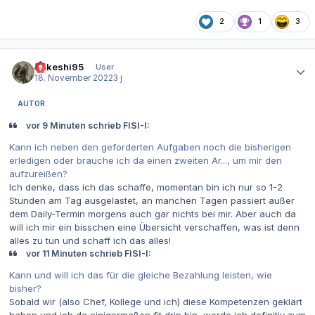
2
1
3
Autor-Statistiken
Takeshi95
User
18. November 2022
3 j
AUTOR
vor 9 Minuten schrieb FISI-I:
Kann ich neben den geforderten Aufgaben noch die bisherigen
erledigen oder brauche ich da einen zweiten Ar..., um mir den
aufzureißen?
Ich denke, dass ich das schaffe, momentan bin ich nur so 1-2
Stunden am Tag ausgelastet, an manchen Tagen passiert außer
dem Daily-Termin morgens auch gar nichts bei mir. Aber auch da
will ich mir ein bisschen eine Übersicht verschaffen, was ist denn
alles zu tun und schaff ich das alles!
vor 11 Minuten schrieb FISI-I:
Kann und will ich das für die gleiche Bezahlung leisten, wie
bisher?
Sobald wir (also Chef, Kollege und ich) diese Kompetenzen geklärt