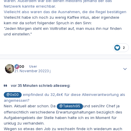
waren. Außerdem war bei denen meißtens jemand der das
Netzwerk kannte erreichbar.
Vielleicht also waren das die Ausnahmen, die die Regel bestätigen
Vielleicht habe ich noch zu wenig Kaffee intus, aber irgendwie
kam mir da sofort folgender Spruch in den Sinn:
"Jeden Morgen steht ein Volltrottel auf, man muss ihn nur finden
und einstellen."
2
Autor-Statistiken
0x00
User
21. November 2022
3 j
vor 35 Minuten schrieb allesweg:
empfindest du 32,4k€ für diese Alleinverantwortung als
@0x00
angemessen?
Nein. Aktuell aber schon. Da
und sein/ihr Chef ja
@Takeshi95
offensichtlich verschiedene Erwartungshaltungen bezüglich des
Aufgabengebiets der Stelle haben halte ich es im Moment für
unklug zu verhandeln.
Wegen so etwas den Job zu wechseln finde ich wiederum auch