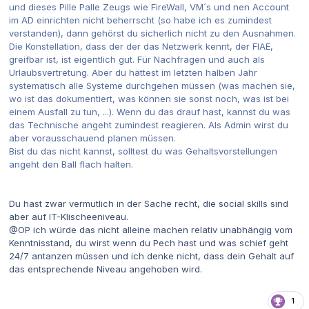
und dieses Pille Palle Zeugs wie FireWall, VM´s und nen Account
im AD einrichten nicht beherrscht (so habe ich es zumindest
verstanden), dann gehörst du sicherlich nicht zu den Ausnahmen.
Die Konstellation, dass der der das Netzwerk kennt, der FIAE,
greifbar ist, ist eigentlich gut. Für Nachfragen und auch als
Urlaubsvertretung. Aber du hättest im letzten halben Jahr
systematisch alle Systeme durchgehen müssen (was machen sie,
wo ist das dokumentiert, was können sie sonst noch, was ist bei
einem Ausfall zu tun, ...). Wenn du das drauf hast, kannst du was
das Technische angeht zumindest reagieren. Als Admin wirst du
aber vorausschauend planen müssen.
Bist du das nicht kannst, solltest du was Gehaltsvorstellungen
angeht den Ball flach halten.
Du hast zwar vermutlich in der Sache recht, die social skills sind
aber auf IT-Klischeeniveau.
@
OP ich würde das nicht alleine machen relativ unabhängig vom
Kenntnisstand, du wirst wenn du Pech hast und was schief geht
24/7 antanzen müssen und ich denke nicht, dass dein Gehalt auf
das entsprechende Niveau angehoben wird.
1