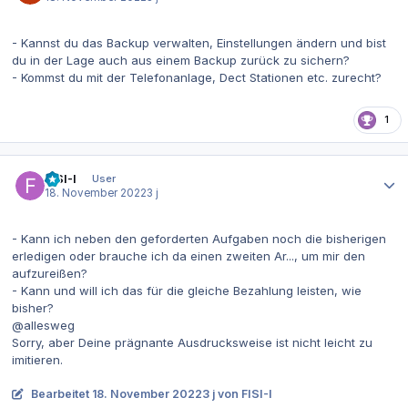
- Kannst du das Backup verwalten, Einstellungen ändern und bist
du in der Lage auch aus einem Backup zurück zu sichern?
- Kommst du mit der Telefonanlage, Dect Stationen etc. zurecht?
1
Autor-Statistiken
FISI-I
User
18. November 2022
3 j
- Kann ich neben den geforderten Aufgaben noch die bisherigen
erledigen oder brauche ich da einen zweiten Ar..., um mir den
aufzureißen?
- Kann und will ich das für die gleiche Bezahlung leisten, wie
bisher?
@allesweg
Sorry, aber Deine prägnante Ausdrucksweise ist nicht leicht zu
imitieren.
Bearbeitet
18. November 2022
3 j
von FISI-I