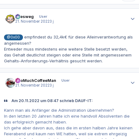
Autor-Statistiken
allesweg
User
21. November 2022
3 j
empfindest du 32,4k€ für diese Alleinverantwortung als
@0x00
angemessen?
Entweder muss mindestens eine weitere Stelle besetzt werden,
das Gehalt deutlichst steigen oder eine Stelle mit angemessenem
Gehalts-Anforderungs-Verhältnis gesucht werden.
Autor-Statistiken
TooMuchCoffeeMan
User
21. November 2022
3 j
Am 20.11.2022 um 08:47 schrieb DAUF-IT:
Kann man als Anfänger die Administration übernehmen?
In den letzten 20 Jahren hatte ich eine handvoll Absolventen die
das erfolgreich gemacht haben.
Ich gehe aber davon aus, dass die im ersten halben Jahre keinen
Feierabend und kaum nen WE hatten, weil sie extrem ehrgeizig