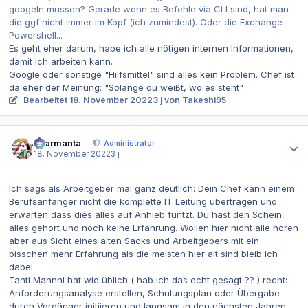
googeln müssen? Gerade wenn es Befehle via CLI sind, hat man
die ggf nicht immer im Kopf (ich zumindest). Oder die Exchange
Powershell...
Es geht eher darum, habe ich alle nötigen internen Informationen,
damit ich arbeiten kann.
Google oder sonstige "Hilfsmittel" sind alles kein Problem. Chef ist
da eher der Meinung: "Solange du weißt, wo es steht"
Bearbeitet
18. November 2022
3 j
von Takeshi95
Autor-Statistiken
charmanta
Administrator
18. November 2022
3 j
Ich sags als Arbeitgeber mal ganz deutlich: Dein Chef kann einem
Berufsanfänger nicht die komplette IT Leitung übertragen und
erwarten dass dies alles auf Anhieb funtzt. Du hast den Schein,
alles gehört und noch keine Erfahrung. Wollen hier nicht alle hören
aber aus Sicht eines alten Sacks und Arbeitgebers mit ein
bisschen mehr Erfahrung als die meisten hier alt sind bleib ich
dabei.
Tanti Mannni hat wie üblich ( hab ich das echt gesagt ?? ) recht:
Anforderungsanalyse erstellen, Schulungsplan oder Übergabe
durch Vorgänger initiieren und langsam in den nächsten Jahren