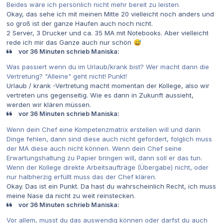
Beides wäre ich persönlich nicht mehr bereit zu leisten.
Okay, das sehe ich mit meinen Mitte 20 vielleicht noch anders und
so groß ist der ganze Haufen auch noch nicht.
2 Server, 3 Drucker und ca. 35 MA mit Notebooks. Aber vielleicht
rede ich mir das Ganze auch nur schön
😅
vor 36 Minuten schrieb Maniska:
Was passiert wenn du im Urlaub/krank bist? Wer macht dann die
Vertretung? "Alleine" geht nicht! Punkt!
Urlaub / krank -Vertretung macht momentan der Kollege, also wir
vertreten uns gegenseitig. Wie es dann in Zukunft aussieht,
werden wir klären müssen.
vor 36 Minuten schrieb Maniska:
Wenn dein Chef eine Kompetenzmatrix erstellen will und darin
Dinge fehlen, dann sind diese auch nicht gefordert, folglich muss
der MA diese auch nicht können. Wenn dein Chef seine
Erwartungshaltung zu Papier bringen will, dann soll er das tun.
Wenn der Kollege direkte Arbeitsaufträge (Übergabe) nicht, oder
nur halbherzig erfüllt muss das der Chef klären.
Okay. Das ist ein Punkt. Da hast du wahrscheinlich Recht, ich muss
meine Nase da nicht zu weit reinstecken.
vor 36 Minuten schrieb Maniska:
Vor allem, musst du das auswendig können oder darfst du auch