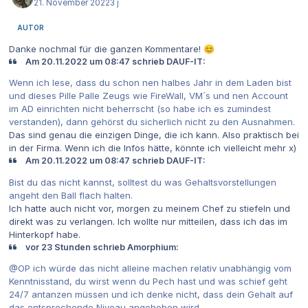
21. November 2022
3 j
AUTOR
Danke nochmal für die ganzen Kommentare!
😊
Am 20.11.2022 um 08:47 schrieb DAUF-IT:
Wenn ich lese, dass du schon nen halbes Jahr in dem Laden bist
und dieses Pille Palle Zeugs wie FireWall, VM´s und nen Account
im AD einrichten nicht beherrscht (so habe ich es zumindest
verstanden), dann gehörst du sicherlich nicht zu den Ausnahmen.
Das sind genau die einzigen Dinge, die ich kann. Also praktisch bei
in der Firma. Wenn ich die Infos hätte, könnte ich vielleicht mehr x)
Am 20.11.2022 um 08:47 schrieb DAUF-IT:
Bist du das nicht kannst, solltest du was Gehaltsvorstellungen
angeht den Ball flach halten.
Ich hatte auch nicht vor, morgen zu meinem Chef zu stiefeln und
direkt was zu verlangen. Ich wollte nur mitteilen, dass ich das im
Hinterkopf habe.
vor 23 Stunden schrieb Amorphium:
@
OP ich würde das nicht alleine machen relativ unabhängig vom
Kenntnisstand, du wirst wenn du Pech hast und was schief geht
24/7 antanzen müssen und ich denke nicht, dass dein Gehalt auf
das entsprechende Niveau angehoben wird.