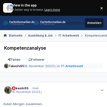
Zum Inhalt springen
View in the app
×
A better way to browse.
Learn more
.
Di
Fachinformatiker.de
Anmelden
Startseite
Ausbildung & Job
IT-Arbeitswelt
Kompetenzanal
Kompetenzanalyse
Teilen
Follower
Takeshi95
18. November 2022
3 j
in
IT-Arbeitswelt
Autor-Statistiken
Takeshi95
User
18. November 2022
3 j
Guten Morgen zusammen,