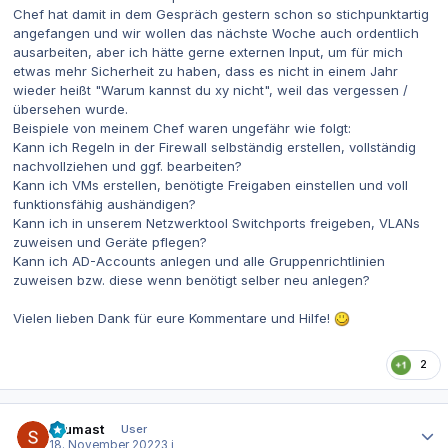
Chef hat damit in dem Gespräch gestern schon so stichpunktartig
angefangen und wir wollen das nächste Woche auch ordentlich
ausarbeiten, aber ich hätte gerne externen Input, um für mich
etwas mehr Sicherheit zu haben, dass es nicht in einem Jahr
wieder heißt "Warum kannst du xy nicht", weil das vergessen /
übersehen wurde.
Beispiele von meinem Chef waren ungefähr wie folgt:
Kann ich Regeln in der Firewall selbständig erstellen, vollständig
nachvollziehen und ggf. bearbeiten?
Kann ich VMs erstellen, benötigte Freigaben einstellen und voll
funktionsfähig aushändigen?
Kann ich in unserem Netzwerktool Switchports freigeben, VLANs
zuweisen und Geräte pflegen?
Kann ich AD-Accounts anlegen und alle Gruppenrichtlinien
zuweisen bzw. diese wenn benötigt selber neu anlegen?
Vielen lieben Dank für eure Kommentare und Hilfe!
2
Autor-Statistiken
Leumast
User
18. November 2022
3 j