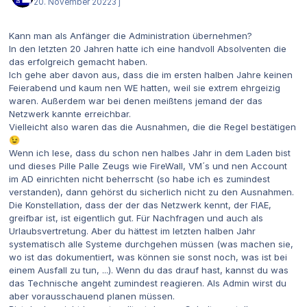
20. November 2022
3 j
Kann man als Anfänger die Administration übernehmen?
In den letzten 20 Jahren hatte ich eine handvoll Absolventen die
das erfolgreich gemacht haben.
Ich gehe aber davon aus, dass die im ersten halben Jahre keinen
Feierabend und kaum nen WE hatten, weil sie extrem ehrgeizig
waren. Außerdem war bei denen meißtens jemand der das
Netzwerk kannte erreichbar.
Vielleicht also waren das die Ausnahmen, die die Regel bestätigen
😉
Wenn ich lese, dass du schon nen halbes Jahr in dem Laden bist
und dieses Pille Palle Zeugs wie FireWall, VM´s und nen Account
im AD einrichten nicht beherrscht (so habe ich es zumindest
verstanden), dann gehörst du sicherlich nicht zu den Ausnahmen.
Die Konstellation, dass der der das Netzwerk kennt, der FIAE,
greifbar ist, ist eigentlich gut. Für Nachfragen und auch als
Urlaubsvertretung. Aber du hättest im letzten halben Jahr
systematisch alle Systeme durchgehen müssen (was machen sie,
wo ist das dokumentiert, was können sie sonst noch, was ist bei
einem Ausfall zu tun, ...). Wenn du das drauf hast, kannst du was
das Technische angeht zumindest reagieren. Als Admin wirst du
aber vorausschauend planen müssen.