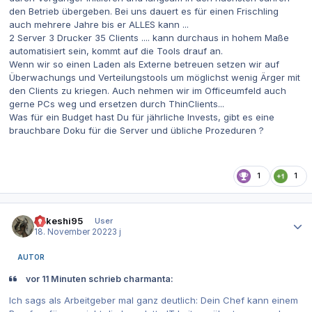
den Betrieb übergeben. Bei uns dauert es für einen Frischling
auch mehrere Jahre bis er ALLES kann ...
2 Server 3 Drucker 35 Clients .... kann durchaus in hohem Maße
automatisiert sein, kommt auf die Tools drauf an.
Wenn wir so einen Laden als Externe betreuen setzen wir auf
Überwachungs und Verteilungstools um möglichst wenig Ärger mit
den Clients zu kriegen. Auch nehmen wir im Officeumfeld auch
gerne PCs weg und ersetzen durch ThinClients...
Was für ein Budget hast Du für jährliche Invests, gibt es eine
brauchbare Doku für die Server und übliche Prozeduren ?
1
1
Autor-Statistiken
Takeshi95
User
18. November 2022
3 j
AUTOR
vor 11 Minuten schrieb charmanta:
Ich sags als Arbeitgeber mal ganz deutlich: Dein Chef kann einem