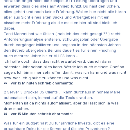
Berufsanfänger nicht die komplette IT Leitung übertragen und
erwarten dass dies alles auf Anhieb funtzt. Du hast den Schein,
alles gehört und noch keine Erfahrung. Wollen hier nicht alle hören
aber aus Sicht eines alten Sacks und Arbeitgebers mit ein
bisschen mehr Erfahrung als die meisten hier alt sind bleib ich
dabei.
Tanti Mannni hat wie üblich ( hab ich das echt gesagt ?? ) recht:
Anforderungsanalyse erstellen, Schulungsplan oder Übergabe
durch Vorgänger initiieren und langsam in den nächsten Jahren
den Betrieb übergeben. Bei uns dauert es für einen Frischling
auch mehrere Jahre bis er ALLES kann ...
Ich hoffe doch, dass das nicht erwartet wird, das ich dann
nächstes Jahr schon alles kann. Werde ich auch meinem Chef so
sagen. Ich bin immer sehr offen damit, was ich kann und was nicht
bzw. was ich glaube zu können und was nicht.
vor 13 Minuten schrieb charmanta:
2 Server 3 Drucker 35 Clients .... kann durchaus in hohem Maße
automatisiert sein, kommt auf die Tools drauf an.
Momentan ist da nichts automatisiert, aber da lässt sich ja was
dran machen.
vor 15 Minuten schrieb charmanta:
Was für ein Budget hast Du für jährliche Invests, gibt es eine
brauchbare Doku für die Server und übliche Prozeduren ?