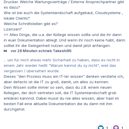
Drucker. Welche Wartungsverträge / Externe Ansprechpartner gibt
es dazu?
Wie ist bei euch die Systemlandschaft aufgebaut, Cloudsysteme ,
lokale Clients?
Welche Schnittstellen gibt es?
Lizenzen?
>> Alles Dinge, die u.a. der Kollege wissen sollte und die ihr dann
in euer Dokumentation ablegt. Und wenn ihr noch keine habt, dann
solltet ihr die Gelegenheit nutzen und damit jetzt anfangen.
vor 28 Minuten schrieb Takeshi95:
... um für mich etwas mehr Sicherheit zu haben, dass es nicht in
einem Jahr wieder heißt "Warum kannst du xy nicht", weil das
vergessen / übersehen wurde.
Dieses "den Prozess muss ein IT-ler wissen" denken verstehe ich,
aber defacto ist die IT zu groß, damit, um alles zu kennen.
Dein Wissen sollte immer so sein, dass du z.B. einem neuen
Kollegen, der dich vertreten soll, die IT Systemlandschaft grob
erklären kannnst. Dabei musst du nie alles wissen, aber hast im
besten Fall eine aktuelle Dokumentation die du dann mit ihm
durchgehst.
1
1