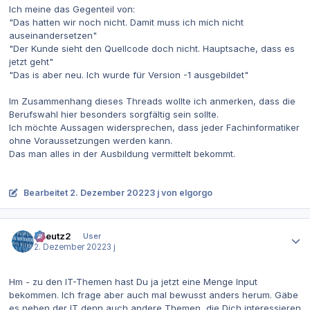
Ich meine das Gegenteil von:
"Das hatten wir noch nicht. Damit muss ich mich nicht
auseinandersetzen"
"Der Kunde sieht den Quellcode doch nicht. Hauptsache, dass es
jetzt geht"
"Das is aber neu. Ich wurde für Version -1 ausgebildet"
Im Zusammenhang dieses Threads wollte ich anmerken, dass die
Berufswahl hier besonders sorgfältig sein sollte.
Ich möchte Aussagen widersprechen, dass jeder Fachinformatiker
ohne Voraussetzungen werden kann.
Das man alles in der Ausbildung vermittelt bekommt.
Bearbeitet
2. Dezember 2022
3 j
von elgorgo
Autor-Statistiken
tkreutz2
User
2. Dezember 2022
3 j
Hm - zu den IT-Themen hast Du ja jetzt eine Menge Input
bekommen. Ich frage aber auch mal bewusst anders herum. Gäbe
es neben der IT denn auch andere Themen, die Dich interessieren