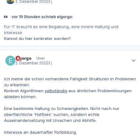
2. Dezember 2022
3 j
vor 19 Stunden schrieb elgorgo:
Für IT braucht es eine Begabung, eine innere Haltung und
Interesse
Kannst du hier konkreter werden?
Autor-Statistiken
elgorgo
User
2. Dezember 2022
3 j
Ich meine die schon vorhandene Fähigkeit Strukturen in Problemen
zu erkennen.
Konkret Algorithmen
selbständig
aus ähnlichen Problemlösungen
ableiten können.
Eine bestimmte Haltung zu Schwierigkeiten. Nicht nach nur
oberflächliche 'Hotfixes' suchen, sondern echte
Auseinandersetzung mit Ursachen und Abhilfe.
Interesse an dauerhafter Fortbildung.