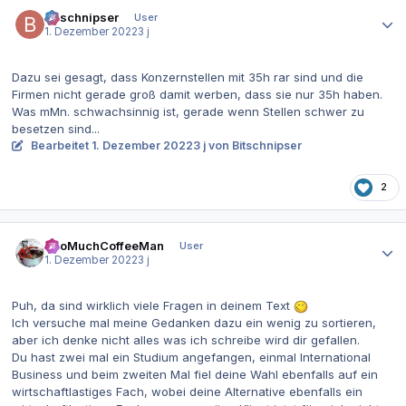
Autor-Statistiken
Bitschnipser
User
1. Dezember 2022
3 j
Dazu sei gesagt, dass Konzernstellen mit 35h rar sind und die
Firmen nicht gerade groß damit werben, dass sie nur 35h haben.
Was mMn. schwachsinnig ist, gerade wenn Stellen schwer zu
besetzen sind...
Bearbeitet
1. Dezember 2022
3 j
von Bitschnipser
2
Autor-Statistiken
TooMuchCoffeeMan
User
1. Dezember 2022
3 j
Puh, da sind wirklich viele Fragen in deinem Text
Ich versuche mal meine Gedanken dazu ein wenig zu sortieren,
aber ich denke nicht alles was ich schreibe wird dir gefallen.
Du hast zwei mal ein Studium angefangen, einmal International
Business und beim zweiten Mal fiel deine Wahl ebenfalls auf ein
wirtschaftlastiges Fach, wobei deine Alternative ebenfalls ein