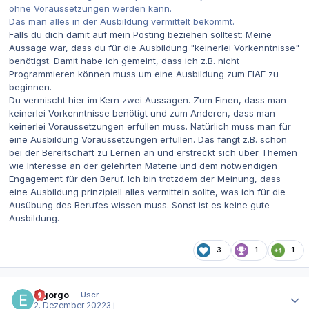
ohne Voraussetzungen werden kann.
Das man alles in der Ausbildung vermittelt bekommt.
Falls du dich damit auf mein Posting beziehen solltest: Meine
Aussage war, dass du für die Ausbildung "keinerlei Vorkenntnisse"
benötigst. Damit habe ich gemeint, dass ich z.B. nicht
Programmieren können muss um eine Ausbildung zum FIAE zu
beginnen.
Du vermischt hier im Kern zwei Aussagen. Zum Einen, dass man
keinerlei Vorkenntnisse benötigt und zum Anderen, dass man
keinerlei Voraussetzungen erfüllen muss. Natürlich muss man für
eine Ausbildung Voraussetzungen erfüllen. Das fängt z.B. schon
bei der Bereitschaft zu Lernen an und erstreckt sich über Themen
wie Interesse an der gelehrten Materie und dem notwendigen
Engagement für den Beruf. Ich bin trotzdem der Meinung, dass
eine Ausbildung prinzipiell alles vermitteln sollte, was ich für die
Ausübung des Berufes wissen muss. Sonst ist es keine gute
Ausbildung.
3
1
1
Autor-Statistiken
elgorgo
User
2. Dezember 2022
3 j