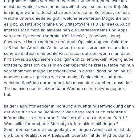
Programme sollen verbessert werden (Diese Aufgaben leite ich
meist nur weiter bzw. mache soweit ich was selber schaffe). Als
ich jünger wahr hatte ich starkes Interesse an Betriebssystemen,
welche Unterschiede es gibt , welche erweiterten Möglichkeiten
es gibt, Zusatzprogramme und Drittsoftware (z.B Jailbreak). Auch
interessieren mich im allgemeinen die Betriebsysteme und Apps
von allen Systemen (Android, IOS, MacOS , Windows, Linux).
Sowas wie Userexperience und auch Optimierung von Abläufen
(z.B bei der Arbeit als Werkstudent) interessieren mich stark. Ich
sehe da einfach eine echte Faszination dahinter wenn man dabei
hilft sowas zu Optimieren oder gar erst zu entwickeln. Aber glaube
trotzdem, dass ich da sehr an der Oberfläche kratze. Habe mir nun
vorgenommen mal so Einsteigerkurse in dieser Richtung online zu
machen und zu gucken wie dort meine Fähigkeiten sind (und
welchen Spaß ich daran habe). Ich muss aber zugeben, dass das
Thema mich nun in letzten paar Wochen schon etwas gepackt
hat.
Ist der Fachinformatiker in Richtung Anwendungsentwicklung dann
der Weg für so eine Richtung ? Was begeistert euch erfahrene
Informatiker so sehr daran ? Was erfüllt euch in eurem Beruf ?
Was sollte für euch der Stereotyp Informatiker mitbringen ?
Sind Informatiker echt so geplagt von langen Arbeitszeiten, ist das
die bittere Realität der Arbeitswelt oder stimmt der Mythos der 35