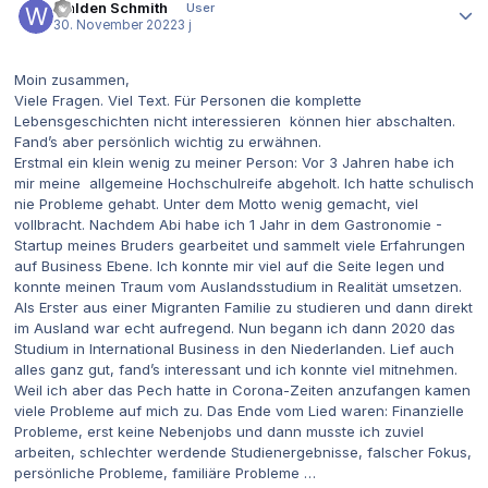
Walden Schmith
User
30. November 2022
3 j
Moin zusammen,
Viele Fragen. Viel Text. Für Personen die komplette
Lebensgeschichten nicht interessieren können hier abschalten.
Fand’s aber persönlich wichtig zu erwähnen.
Erstmal ein klein wenig zu meiner Person: Vor 3 Jahren habe ich
mir meine allgemeine Hochschulreife abgeholt. Ich hatte schulisch
nie Probleme gehabt. Unter dem Motto wenig gemacht, viel
vollbracht. Nachdem Abi habe ich 1 Jahr in dem Gastronomie -
Startup meines Bruders gearbeitet und sammelt viele Erfahrungen
auf Business Ebene. Ich konnte mir viel auf die Seite legen und
konnte meinen Traum vom Auslandsstudium in Realität umsetzen.
Als Erster aus einer Migranten Familie zu studieren und dann direkt
im Ausland war echt aufregend. Nun begann ich dann 2020 das
Studium in International Business in den Niederlanden. Lief auch
alles ganz gut, fand’s interessant und ich konnte viel mitnehmen.
Weil ich aber das Pech hatte in Corona-Zeiten anzufangen kamen
viele Probleme auf mich zu. Das Ende vom Lied waren: Finanzielle
Probleme, erst keine Nebenjobs und dann musste ich zuviel
arbeiten, schlechter werdende Studienergebnisse, falscher Fokus,
persönliche Probleme, familiäre Probleme …