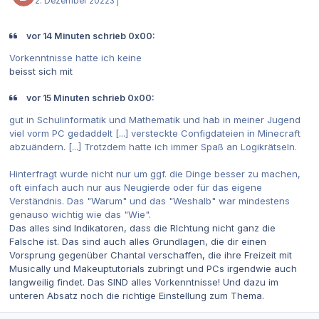
2. Dezember 2022
3 j
vor 14 Minuten schrieb 0x00:
Vorkenntnisse hatte ich keine
beisst sich mit
vor 15 Minuten schrieb 0x00:
gut in Schulinformatik und Mathematik und hab in meiner Jugend
viel vorm PC gedaddelt [...] versteckte Configdateien in Minecraft
abzuändern. [...] Trotzdem hatte ich immer Spaß an Logikrätseln.
Hinterfragt wurde nicht nur um ggf. die Dinge besser zu machen,
oft einfach auch nur aus Neugierde oder für das eigene
Verständnis. Das "Warum" und das "Weshalb" war mindestens
genauso wichtig wie das "Wie".
Das alles sind Indikatoren, dass die RIchtung nicht ganz die
Falsche ist. Das sind auch alles Grundlagen, die dir einen
Vorsprung gegenüber Chantal verschaffen, die ihre Freizeit mit
Musically und Makeuptutorials zubringt und PCs irgendwie auch
langweilig findet. Das SIND alles Vorkenntnisse! Und dazu im
unteren Absatz noch die richtige Einstellung zum Thema.