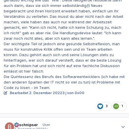
auch darin, dass sie sich immer selbstständig(!) Neues
beigebracht und ihren Horizont erweitert haben, einfach um ihr
Verständnis zu vertiefen. Das musst du aber nicht nach der Arbeit
machen, viele haben das auch nur während der Arbeitszeit
gemacht, ein "Kann ich nicht, hatte ich keine Schulung zu, mach
ich nicht" gab es aber nie. Die Handlungsdevise lautet: "Ich kann
zwar noch nicht alles, aber ich kann alles lernen.".
Der wichtigste Teil ist jedoch eine gesunde Selbstreflexion, man
muss für konstruktive Kritik offen sein und im Team arbeiten
können. Dazu gehört auch sich und seine Lösungen stets zu
hinterfragen, wer sich darauf versteift, dass er die beste Lösung
für ein Problem hat und sich nicht auf eine fachliche Diskussion
einlässt ist hier falsch.
Die Quintessenz des Berufs des Softwareentwicklers (ich habe mit
den anderen Sparten der IT nicht so viel zu tun) ist Probleme mit
Code zu lösen - im Team.
Bearbeitet
2. Dezember 2022
3 j
von 0x00
3
1
Autor-Statistiken
Bitschnipser
User