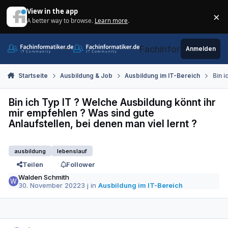
Zum Inhalt springen
View in the app
×
A better way to browse.
Learn more
.
Di
Fachinformatiker.de
Anmelden
Startseite
Ausbildung & Job
Ausbildung im IT-Bereich
Bin i
Bin ich Typ IT ? Welche Ausbildung könnt ihr
mir empfehlen ? Was sind gute
Anlaufstellen, bei denen man viel lernt ?
ausbildung
lebenslauf
Teilen
Follower
Walden Schmith
30. November 2022
3 j
in
Ausbildung im IT-Bereich
Autor-Statistiken