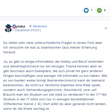
1
5
Autor-Statistiken
skylake
Moderator
1. Dezember 2022
3 j
Du stellst sehr viele unterschiedliche Fragen in einem Post aber
ich versuche sie mal zu beantworten (aus meiner Erfahrung
heraus):
Ja, es gibt so einige Informatiker die Hobby und Beruf verbinden
und dementsprechend nur ein einziges Thema kennen aber es
gibt durchaus auch Exemplare, die sich privat mit ganz anderen
Dingen beschäftigen und weniger mit Informatik zu tun haben. Wer
es von beiden weiter bringt (karrieretechnisch) kann dir niemand
beantworten, da nicht nur fachliche Expertise eine Rolle spielt,
sondern auch Verhandlungsgeschick, Geschlecht, usw. usf.
Braucht man ein Studium um viel Geld zu verdienen? In der IT? Nö!
Studium in der IT lohnt sich nur in wenigen Konstellationen
(Öffentlicher Dienst z. B.). Dort willst du aber generell nicht landen,
wenn dir die Knete wichtig ist.