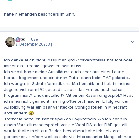
hatte niemanden besonders im Sinn.
Autor-Statistiken
0x00
User
2. Dezember 2022
3 j
Ich denke auch nicht, dass man groß Vorkenntnisse braucht oder
immer ein "Techie" gewesen sein muss.
Ich selbst habe meine Ausbildung auch eher aus einer Laune
heraus begonnen und bin durch Zufall dann beim FIAE gelandet.
Ich war gut in Schulinformatik und Mathematik und hab in meiner
Jugend viel vorm PC gedaddelt, aber das war es auch schon.
Programmiert? Linux installiert? Mit einem Raspi rumgespielt? Habe
ich alles nicht gemacht, mein größter technischer Erfolg vor der
Ausbildung war ein paar versteckte Configdateien in Minecraft
abzuändern
Trotzdem hatte ich immer Spaß an Logikrätseln. Als ich dann in
einem Vorstellungsgespräch vor die Wahl FISI oder FIAE gestellt
wurde (hatte mich auf Beides beworben) habe ich Letzteres
genommen, einfach weil es sehr viel interessanter klang. Ich hab