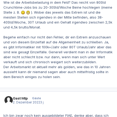
Wie ist die Arbeitsbelastung in dem Feld? Das reicht von 80Std
Crunchtime-Jobs bis zu 20-30Std/Woche Beine hochlegen (meine
Stelle z. B.
). Wobei das jeweils das Extrem ist und die
meisten Stellen sich irgendwo in der Mitte befinden, also 38-
40Std/Woche, 30T Urlaub und ein Gehalt irgendwo zwischen 2,5k
und 4,5k brutto/Monat.
Begehe einfach nur nicht den Fehler, dir ein Extrem anzuschauen
und von diesem Einzelfall auf die Allgemeinheit zu schließen. Ja,
es gibt Informatiker mit 100k+/Jahr oder 80T Urlaub/Jahr aber das
sind wie gesagt Einzelfälle. Generell verdient man in der Informatik
aber nicht schlecht bzw. nur dann, wenn man sich unter Wert
verkauft und sich chronisch weigert sich weiterzubilden.
Der Arbeitsmarkt ist aktuell mehr als golden, wie das in 10 Jahren
aussieht kann dir niemand sagen aber auch mittelfristig sollte in
dem Bereich einiges zu holen sein.
Gast http
Gäste
2. Dezember 2022
3 j
Ich bin zwar noch kein ausgebildeter FIAE, denke aber, dass ich