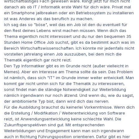
wirtschaftlastiges Fach gewesen wäre. Klingt jetzt für mich nicht
danach als ob IT / Informatik erste Wahl für dich wäre. Privat mal
ein Smartphone jailbreaken oder ein Betriebssystem zu installieren
ist was Anderes als das beruflich zu machen.
Ich sag das so "böse", weil das ein Job ist den du eventuell für
den Rest deines Lebens wirst machen müssen. Wenn dich das
Thema eigentlich nicht interessiert und du nur den bequemen 35
Stunden Home Office Job suchst, gibt es da bestimmt auch was im
Bereich Wirtschaftswissenschaften. Ich könnte mir jedenfalls nicht
vorstellen jahrelang einen Job auszuüben, bei dem mich die
Thematik eigentlich gar nicht reizt.
Den Typ Informatiker gibt es im Grunde nicht (außer vielleicht in
Memes). Aber ein Interesse am Thema sollte da sein. Das Problem
ist nämlich, dass sich "IT" im Grunde immer weiter entwickelt. Man
kommt gar nicht umhin sich für die Thematik zu interessieren,
sonst findet man die ständige Notwendigkeit zur Weiterbildung
nämlich irgendwann nur noch ätzend. Und wenn du, wie du sagst,
der ambitionierte Typ bist, dann wird dich das nerven.
Für die Ausbildung brauchst du keinerlei Vorkenntnisse. Wenn dich
die Erstellung / Modifikation / Weiterentwicklung von Software
reizt, ist Anwendungsentwicklung keine schlechte Wahl. Die
Zukunftsperspektiven sind gut. Mit entsprechenden
Weiterbildungen und Engagement kann man sich irgendwann
auch in Richtung Führungsposition orientieren. Dafür gibt es hier