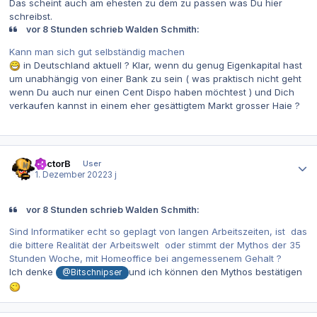
Das scheint auch am ehesten zu dem zu passen was Du hier
schreibst.
vor 8 Stunden schrieb Walden Schmith:
Kann man sich gut selbständig machen
in Deutschland aktuell ? Klar, wenn du genug Eigenkapital hast
um unabhängig von einer Bank zu sein ( was praktisch nicht geht
wenn Du auch nur einen Cent Dispo haben möchtest ) und Dich
verkaufen kannst in einem eher gesättigtem Markt grosser Haie ?
Autor-Statistiken
DoctorB
User
1. Dezember 2022
3 j
vor 8 Stunden schrieb Walden Schmith:
Sind Informatiker echt so geplagt von langen Arbeitszeiten, ist das
die bittere Realität der Arbeitswelt oder stimmt der Mythos der 35
Stunden Woche, mit Homeoffice bei angemessenem Gehalt ?
Ich denke
und ich können den Mythos bestätigen
@Bitschnipser