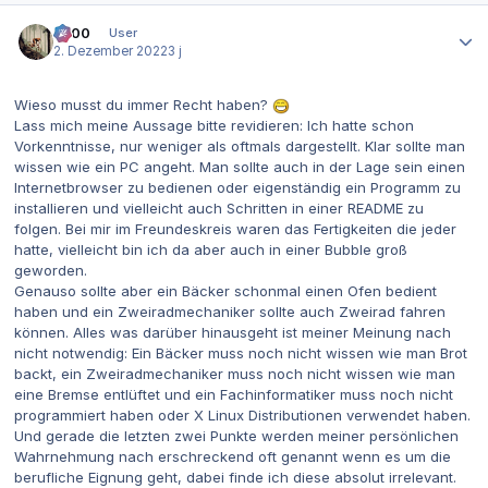
Autor-Statistiken
0x00
User
2. Dezember 2022
3 j
Wieso musst du immer Recht haben?
Lass mich meine Aussage bitte revidieren: Ich hatte schon
Vorkenntnisse, nur weniger als oftmals dargestellt. Klar sollte man
wissen wie ein PC angeht. Man sollte auch in der Lage sein einen
Internetbrowser zu bedienen oder eigenständig ein Programm zu
installieren und vielleicht auch Schritten in einer README zu
folgen. Bei mir im Freundeskreis waren das Fertigkeiten die jeder
hatte, vielleicht bin ich da aber auch in einer Bubble groß
geworden.
Genauso sollte aber ein Bäcker schonmal einen Ofen bedient
haben und ein Zweiradmechaniker sollte auch Zweirad fahren
können. Alles was darüber hinausgeht ist meiner Meinung nach
nicht notwendig: Ein Bäcker muss noch nicht wissen wie man Brot
backt, ein Zweiradmechaniker muss noch nicht wissen wie man
eine Bremse entlüftet und ein Fachinformatiker muss noch nicht
programmiert haben oder X Linux Distributionen verwendet haben.
Und gerade die letzten zwei Punkte werden meiner persönlichen
Wahrnehmung nach erschreckend oft genannt wenn es um die
berufliche Eignung geht, dabei finde ich diese absolut irrelevant.