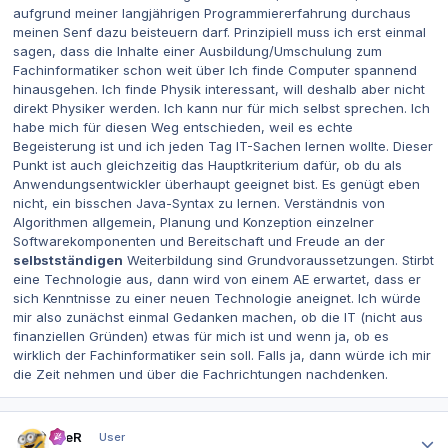
aufgrund meiner langjährigen Programmiererfahrung durchaus
meinen Senf dazu beisteuern darf. Prinzipiell muss ich erst einmal
sagen, dass die Inhalte einer Ausbildung/Umschulung zum
Fachinformatiker schon weit über
Ich finde Computer spannend
hinausgehen. Ich finde Physik interessant, will deshalb aber nicht
direkt Physiker werden. Ich kann nur für mich selbst sprechen. Ich
habe mich für diesen Weg entschieden, weil es echte
Begeisterung ist und ich jeden Tag IT-Sachen lernen wollte. Dieser
Punkt ist auch gleichzeitig das Hauptkriterium dafür, ob du als
Anwendungsentwickler überhaupt geeignet bist. Es genügt eben
nicht, ein bisschen Java-Syntax zu lernen. Verständnis von
Algorithmen allgemein, Planung und Konzeption einzelner
Softwarekomponenten und Bereitschaft und Freude an der
selbstständigen
Weiterbildung sind Grundvoraussetzungen. Stirbt
eine Technologie aus, dann wird von einem AE erwartet, dass er
sich Kenntnisse zu einer neuen Technologie aneignet. Ich würde
mir also zunächst einmal Gedanken machen, ob die IT (nicht aus
finanziellen Gründen) etwas für mich ist und wenn ja, ob es
wirklich der Fachinformatiker sein soll. Falls ja, dann würde ich mir
die Zeit nehmen und über die Fachrichtungen nachdenken.
Autor-Statistiken
eneR
User