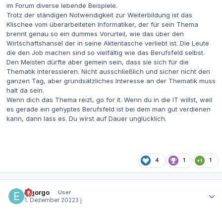
im Forum diverse lebende Beispiele.
Trotz der ständigen Notwendigkeit zur Weiterbildung ist das
Klischee vom überarbeiteten Informatiker, der für sein Thema
brennt genau so ein dummes Vorurteil, wie das über den
Wirtschaftshansel der in seine Aktentasche verliebt ist. Die Leute
die den Job machen sind so vielfältig wie das Berufsfeld selbst.
Den Meisten dürfte aber gemein sein, dass sie sich für die
Thematik interessieren. Nicht ausschließlich und sicher nicht den
ganzen Tag, aber grundsätzliches Interesse an der Thematik muss
halt da sein.
Wenn dich das Thema reizt, go for it. Wenn du in die IT willst, weil
es gerade ein gehyptes Berufsfeld ist bei dem man gut verdienen
kann, dann lass es. Du wirst auf Dauer unglücklich.
4
1
1
Autor-Statistiken
elgorgo
User
1. Dezember 2022
3 j