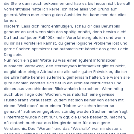
die Stelle dann auch bekommen und hab es bis heute nicht bereut!
Vorkenntnisse hatte ich keine, ich
habe alles von Grund auf
gelernt. Wenn man einen guten Ausbilder hat kann man das alles
lernen.
Insofern: Lass dich nicht entmutigen, schau dir das Berufsbild
genauer an und wenn sich das spaßig anhört, dann bewirb dich!
Du hast auf jeden Fall 100x mehr Vorerfahrung als ich und wenn
du dir das vorstellen kannst, du gerne logische Probleme löst und
gerne Sachen optimierst und automatisiert könnte das genau dein
Ding sein.
Nun noch ein paar Worte zu was einen (guten) Informatiker
ausmacht: Vorneweg, den stereotypen Informatiker gibt es nicht,
es gibt aber einige Attribute die alle sehr guten Entwickler, die ich
die Ehre hatte kennen zu lernen, gemeinsam hatten. Sie waren alle
gute Knobler, konnten sich tief in ein Problem reinfuchsen und
dieses aus verschiedenen Blickwinkeln betrachten. Wenn nötig
auch über Tage oder Wochen, was natürlich eine gewisse
Frusttoleranz voraussetzt. Zudem hat sich keiner von denen mit
einem "Weil eben" oder einem "Haben wir schon immer so
gemacht" zufrieden gegeben, ständig wurden Sachen hinterfragt.
Hinterfragt wurde nicht nur um ggf. die Dinge besser zu machen,
oft einfach auch nur aus Neugierde oder für das eigene
Verständnis. Das "Warum" und das "Weshalb" war mindestens
genauso wichtig wie das "Wie". Diese Neugierde resultierte dann