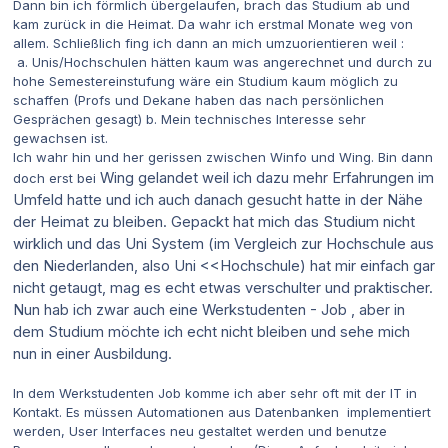
Dann bin ich förmlich übergelaufen, brach das Studium ab und
kam zurück in die Heimat. Da wahr ich erstmal Monate weg von
allem. Schließlich fing ich dann an mich umzuorientieren weil :
a. Unis/Hochschulen hätten kaum was angerechnet und durch zu
hohe Semestereinstufung wäre ein Studium kaum möglich zu
schaffen (Profs und Dekane haben das nach persönlichen
Gesprächen gesagt) b. Mein technisches Interesse sehr
gewachsen ist.
Ich wahr hin und her gerissen zwischen Winfo und Wing. Bin dann
Wing gelandet weil ich dazu mehr Erfahrungen im
doch erst bei
Umfeld hatte und ich auch danach gesucht hatte in der Nähe
der Heimat zu bleiben. Gepackt hat mich das Studium nicht
wirklich und das Uni System (im Vergleich zur Hochschule aus
den Niederlanden, also Uni <<Hochschule) hat mir einfach gar
nicht getaugt, mag es echt etwas verschulter und praktischer.
Nun hab ich zwar auch eine Werkstudenten - Job , aber in
dem Studium möchte ich echt nicht bleiben und sehe mich
nun in einer Ausbildung.
In dem Werkstudenten Job komme ich aber sehr oft mit der IT in
Kontakt. Es müssen Automationen aus Datenbanken implementiert
werden, User Interfaces neu gestaltet werden und benutze