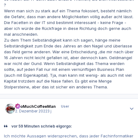
?
Wenn man sich zu stark auf ein Thema fokosiert, besteht nämlich
die Gefahr, dass man andere Möglichkeiten völlig außer acht lässt.
Die Facetten in der IT sind bestimmt interessant - keine Frage -
aber ich würde die Rückfrage in diese Richtung doch gerne auch
mal anschneiden.
Zu dem Them Selbständigkeit kann ich sagen, hänge meine
Selbständigkeit zum Ende des Jahres an den Nagel und überlasse
das Feld gerne anderen. War eine Entscheidung ,die mir nach über
16 Jahren nicht leicht gefallen ist, aber dennoch kam. Geldmangel
war nicht der Gund. Wenn Selbständigkeit das Thema werden
sollte, auf jeden Fall nur mit einem vernünftigen Business Plan
(auch mit Eigenkapital). Tja, man kann mit wenig- als auch mit viel
Kapital trotzdem auf die Nase fallen. Es gibt eine Menge
Stolpersteine, aber das ist sicher ein anderes Thema.
Autor-Statistiken
TooMuchCoffeeMan
User
2. Dezember 2022
3 j
vor 59 Minuten schrieb elgorgo:
Ich möchte Aussagen widersprechen, dass jeder Fachinformatiker