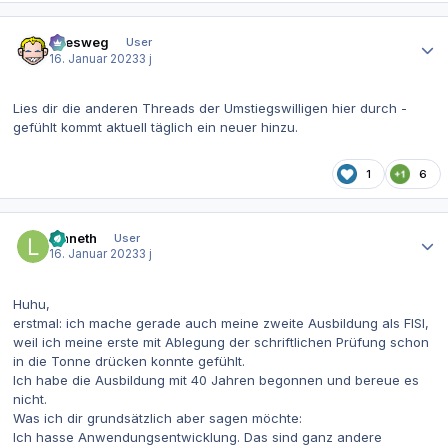
Autor-Statistiken
allesweg
User
16. Januar 2023
3 j
Lies dir die anderen Threads der Umstiegswilligen hier durch -
gefühlt kommt aktuell täglich ein neuer hinzu.
1
6
Autor-Statistiken
lenneth
User
16. Januar 2023
3 j
Huhu,
erstmal: ich mache gerade auch meine zweite Ausbildung als FISI,
weil ich meine erste mit Ablegung der schriftlichen Prüfung schon
in die Tonne drücken konnte gefühlt.
Ich habe die Ausbildung mit 40 Jahren begonnen und bereue es
nicht.
Was ich dir grundsätzlich aber sagen möchte:
Ich hasse Anwendungsentwicklung. Das sind ganz andere