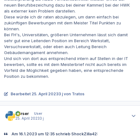
neuen Berufsbezeichung dazu bei deiner Kammer) bei der HWK
als externer kein Problem darstellen.
Diese würde ich dir raten abzulegen, um dann einfach bei
zukünftigen Bewerbungen mit dem Meister Titel Punkten zu
können.
Bei FH's, Universitäten, größeren Unternehmen lässt sich damit
sehr gut eine Leitenden Position im Bereich Werkstatt,
Versuchswerkstatt, oder eben auch Leitung Bereich
Gebäudemangament annehmen.
Und sich von dort aus entsprechend intern auf Stellen in der IT
bewerben, sollte es mit dem Meisterbrief nicht auch bereits im
Vorfeld die Möglichkeit gegeben haben, eine entsprechende
Position zu bekommen.
Bearbeitet
25. April 2023
3 j
von Tratos
Autor-Statistiken
Parser
User
25. April 2023
3 j
Am 16.1.2023 um 12:35 schrieb ShockZilla42: