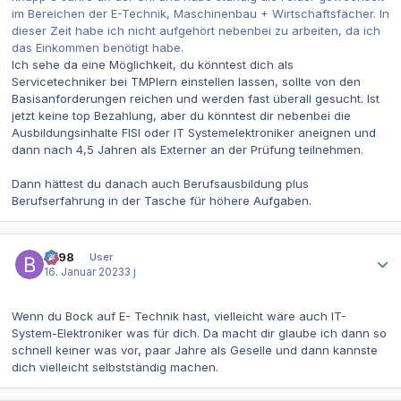
im Bereichen der E-Technik, Maschinenbau + Wirtschaftsfächer. In
dieser Zeit habe ich nicht aufgehört nebenbei zu arbeiten, da ich
das Einkommen benötigt habe.
Ich sehe da eine Möglichkeit, du könntest dich als
Servicetechniker bei TMPlern einstellen lassen, sollte von den
Basisanforderungen reichen und werden fast überall gesucht. Ist
jetzt keine top Bezahlung, aber du könntest dir nebenbei die
Ausbildungsinhalte FISI oder IT Systemelektroniker aneignen und
dann nach 4,5 Jahren als Externer an der Prüfung teilnehmen.
Dann hättest du danach auch Berufsausbildung plus
Berufserfahrung in der Tasche für höhere Aufgaben.
Autor-Statistiken
be98
User
16. Januar 2023
3 j
Wenn du Bock auf E- Technik hast, vielleicht wäre auch IT-
System-Elektroniker was für dich. Da macht dir glaube ich dann so
schnell keiner was vor, paar Jahre als Geselle und dann kannste
dich vielleicht selbstständig machen.