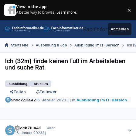
Zum Inhalt springen
View in the app
×
A better way to browse.
Learn more
.
Di
Fachinformatiker.de
Anmelden
Startseite
Ausbildung & Job
Ausbildung im IT-Bereich
Ich (
Ich (32m) finde keinen Fuß im Arbeitsleben
und suche Rat.
ausbildung
studium
Teilen
Follower
ShockZilla42
16. Januar 2023
3 j
in
Ausbildung im IT-Bereich
Autor-Statistiken
ShockZilla42
User
16. Januar 2023
3 j