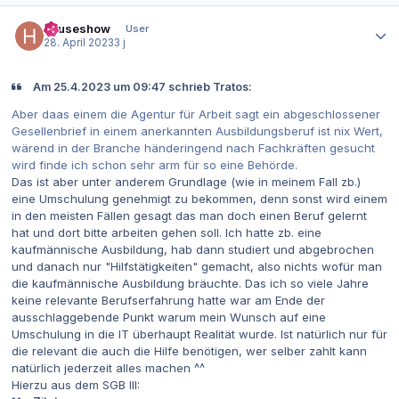
Autor-Statistiken
houseshow
User
28. April 2023
3 j
Am 25.4.2023 um 09:47 schrieb Tratos:
Aber daas einem die Agentur für Arbeit sagt ein abgeschlossener
Gesellenbrief in einem anerkannten Ausbildungsberuf ist nix Wert,
wärend in der Branche händeringend nach Fachkräften gesucht
wird finde ich schon sehr arm für so eine Behörde.
Das ist aber unter anderem Grundlage (wie in meinem Fall zb.)
eine Umschulung genehmigt zu bekommen, denn sonst wird einem
in den meisten Fällen gesagt das man doch einen Beruf gelernt
hat und dort bitte arbeiten gehen soll. Ich hatte zb. eine
kaufmännische Ausbildung, hab dann studiert und abgebrochen
und danach nur "Hilfstätigkeiten" gemacht, also nichts wofür man
die kaufmännische Ausbildung bräuchte. Das ich so viele Jahre
keine relevante Berufserfahrung hatte war am Ende der
ausschlaggebende Punkt warum mein Wunsch auf eine
Umschulung in die IT überhaupt Realität wurde. Ist natürlich nur für
die relevant die auch die Hilfe benötigen, wer selber zahlt kann
natürlich jederzeit alles machen ^^
Hierzu aus dem SGB III: