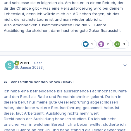
und schliesse sie erfolgreich ab. Am besten in einem Betrieb, der
dir die Chance gibt - was eine Herausforderung wird bei deinem
Lebenslauf, denn ich würde mich als AG schon fragen, ob das
nicht die nächste Laune ist und man wieder abbricht.
Also Arschbacken zusammenkneifen und die 2-3 Jahre
Ausbildung durchziehen, dann hast eine gute Zukunftsaussicht.
1
2
3
Autor-Statistiken
SR2021
User
16. Januar 2023
3 j
vor 1 Stunde schrieb ShockZilla42:
Ich habe eine befriedigende bis ausreichende Fachhochschulreife
und den Beruf als Radio und Fernsehtechniker gelernt. Da ich in
diesem beruf nur meine gute Gesellenprüfung abgeschlossen
habe, aber keine weitere Berufserfahrung gesammelt habe. Ist
diese, laut Arbeitsamt, Ausbildung nichts mehr wert.
Direkt nach der Ausbildung habe ich studiert. Da ich mir sehr
unsicher war in welchem Bereich ich arbeiten wollte, studierte ich
knapp 8 Jahre an der Uni und habe ständig die Felder gewechselt