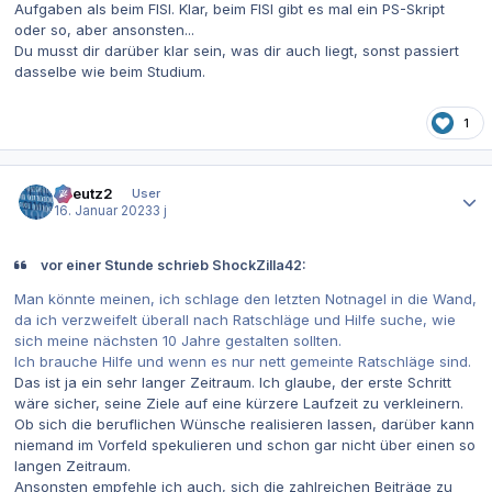
Aufgaben als beim FISI. Klar, beim FISI gibt es mal ein PS-Skript
oder so, aber ansonsten...
Du musst dir darüber klar sein, was dir auch liegt, sonst passiert
dasselbe wie beim Studium.
1
Autor-Statistiken
tkreutz2
User
16. Januar 2023
3 j
vor einer Stunde schrieb ShockZilla42:
Man könnte meinen, ich schlage den letzten Notnagel in die Wand,
da ich verzweifelt überall nach Ratschläge und Hilfe suche, wie
sich meine nächsten 10 Jahre gestalten sollten.
Ich brauche Hilfe und wenn es nur nett gemeinte Ratschläge sind.
Das ist ja ein sehr langer Zeitraum. Ich glaube, der erste Schritt
wäre sicher, seine Ziele auf eine kürzere Laufzeit zu verkleinern.
Ob sich die beruflichen Wünsche realisieren lassen, darüber kann
niemand im Vorfeld spekulieren und schon gar nicht über einen so
langen Zeitraum.
Ansonsten empfehle ich auch, sich die zahlreichen Beiträge zu