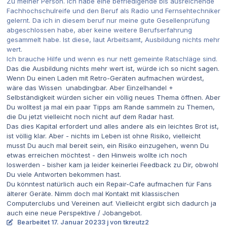
Zu meiner Person. Ich habe eine befriedigende bis ausreichende
Fachhochschulreife und den Beruf als Radio und Fernsehtechniker
gelernt. Da ich in diesem beruf nur meine gute Gesellenprüfung
abgeschlossen habe, aber keine weitere Berufserfahrung
gesammelt habe. Ist diese, laut Arbeitsamt, Ausbildung nichts mehr
wert.
Ich brauche Hilfe und wenn es nur nett gemeinte Ratschläge sind.
Das die Ausbildung nichts mehr wert ist, würde ich so nicht sagen.
Wenn Du einen Laden mit Retro-Geräten aufmachen würdest,
wäre das Wissen unabdingbar. Aber Einzelhandel +
Selbständigkeit würden sicher ein völlig neues Thema öffnen. Aber
Du wolltest ja mal ein paar Tipps am Rande sammeln zu Themen,
die Du jetzt vielleicht noch nicht auf dem Radar hast.
Das dies Kapital erfordert und alles andere als ein leichtes Brot ist,
ist völlig klar. Aber - nichts im Leben ist ohne Risiko, vielleicht
musst Du auch mal bereit sein, ein Risiko einzugehen, wenn Du
etwas erreichen möchtest - den Hinweis wollte ich noch
loswerden - bisher kam ja leider keinerlei Feedback zu Dir, obwohl
Du viele Antworten bekommen hast.
Du könntest natürlich auch ein Repair-Cafe aufmachen für Fans
älterer Geräte. Nimm doch mal Kontakt mit klassischen
Computerclubs und Vereinen auf. Vielleicht ergibt sich dadurch ja
auch eine neue Perspektive / Jobangebot.
Bearbeitet
17. Januar 2023
3 j
von tkreutz2