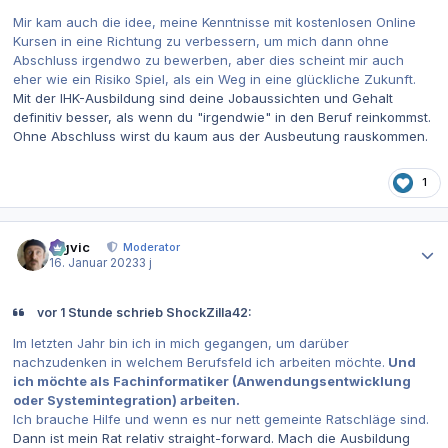
Mir kam auch die idee, meine Kenntnisse mit kostenlosen Online
Kursen in eine Richtung zu verbessern, um mich dann ohne
Abschluss irgendwo zu bewerben, aber dies scheint mir auch
eher wie ein Risiko Spiel, als ein Weg in eine glückliche Zukunft.
Mit der IHK-Ausbildung sind deine Jobaussichten und Gehalt
definitiv besser, als wenn du "irgendwie" in den Beruf reinkommst.
Ohne Abschluss wirst du kaum aus der Ausbeutung rauskommen.
1
Autor-Statistiken
bigvic
Moderator
16. Januar 2023
3 j
vor 1 Stunde schrieb ShockZilla42:
Im letzten Jahr bin ich in mich gegangen, um darüber
nachzudenken in welchem Berufsfeld ich arbeiten möchte.
Und
ich möchte als Fachinformatiker (Anwendungsentwicklung
oder Systemintegration) arbeiten.
Ich brauche Hilfe und wenn es nur nett gemeinte Ratschläge sind.
Dann ist mein Rat relativ straight-forward. Mach die Ausbildung