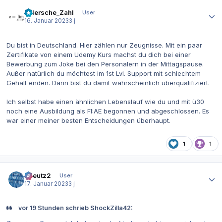
Autor-Statistiken
eulersche_Zahl
User
16. Januar 2023
3 j
Du bist in Deutschland. Hier zählen nur Zeugnisse. Mit ein paar
Zertifikate von einem Udemy Kurs machst du dich bei einer
Bewerbung zum Joke bei den Personalern in der Mittagspause.
Außer natürlich du möchtest im 1st Lvl. Support mit schlechtem
Gehalt enden. Dann bist du damit wahrscheinlich überqualifiziert.
Ich selbst habe einen ähnlichen Lebenslauf wie du und mit ü30
noch eine Ausbildung als FI:AE begonnen und abgeschlossen. Es
war einer meiner besten Entscheidungen überhaupt.
1
1
Autor-Statistiken
tkreutz2
User
17. Januar 2023
3 j
vor 19 Stunden schrieb ShockZilla42: