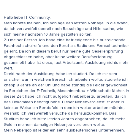
Hallo liebe IT Community,
Man könnte meinen, ich schlage den letzten Notnagel in die Wand,
da ich verzweifelt überall nach Ratschläge und Hilfe suche, wie
sich meine nächsten 10 Jahre gestalten sollten.
Zu meiner Person. Ich habe eine befriedigende bis ausreichende
Fachhochschulreife und den Beruf als Radio und Fernsehtechniker
gelernt. Da ich in diesem beruf nur meine gute Gesellenprüfung
abgeschlossen habe, aber keine weitere Berufserfahrung
gesammelt habe. Ist diese, laut Arbeitsamt, Ausbildung nichts mehr
wert.
Direkt nach der Ausbildung habe ich studiert. Da ich mir sehr
unsicher war in welchem Bereich ich arbeiten wollte, studierte ich
knapp 8 Jahre an der Uni und habe ständig die Felder gewechselt
im Bereichen der E-Technik, Maschinenbau + Wirtschaftsfächer. In
dieser Zeit habe ich nicht aufgehört nebenbei zu arbeiten, da ich
das Einkommen benötigt habe. Dieser Nebenverdienst ist aber in
keinster Weise ein Berufsfeld in dem ich weiter arbeiten möchte,
weshalb ich verzweifelt versuche da herauszukommen. Das
Studium habe ich Mitte letzten Jahres abgebrochen, da ich mehr
Geld in meinem damaligen Nebenjob verdienen wollte.
Mein Nebenjob ist leider ein sehr ausbeuterisches Unternehmen,