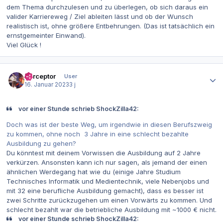
dem Thema durchzulesen und zu überlegen, ob sich daraus ein
valider Karriereweg / Ziel ableiten lässt und ob der Wunsch
realistisch ist, ohne größere Entbehrungen. (Das ist tatsächlich ein
ernstgemeinter Einwand).
Viel Glück !
Autor-Statistiken
Perceptor
User
16. Januar 2023
3 j
vor einer Stunde schrieb ShockZilla42:
Doch was ist der beste Weg, um irgendwie in diesen Berufszweig
zu kommen, ohne noch 3 Jahre in eine schlecht bezahlte
Ausbildung zu gehen?
Du könntest mit deinem Vorwissen die Ausbildung auf 2 Jahre
verkürzen. Ansonsten kann ich nur sagen, als jemand der einen
ähnlichen Werdegang hat wie du (einige Jahre Studium
Technisches Informatik und Medientechnik, viele Nebenjobs und
mit 32 eine berufliche Ausbildung gemacht), dass es besser ist
zwei Schritte zurückzugehen um einen Vorwärts zu kommen. Und
schlecht bezahlt war die betriebliche Ausbildung mit ~1000 € nicht.
vor einer Stunde schrieb ShockZilla42: