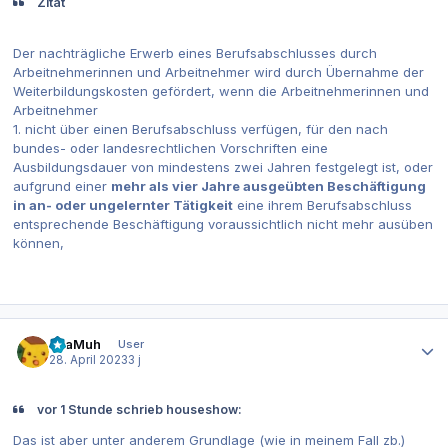
Zitat
Der nachträgliche Erwerb eines Berufsabschlusses durch
Arbeitnehmerinnen und Arbeitnehmer wird durch Übernahme der
Weiterbildungskosten gefördert, wenn die Arbeitnehmerinnen und
Arbeitnehmer
1. nicht über einen Berufsabschluss verfügen, für den nach
bundes- oder landesrechtlichen Vorschriften eine
Ausbildungsdauer von mindestens zwei Jahren festgelegt ist, oder
aufgrund einer
mehr als vier Jahre ausgeübten Beschäftigung
in an- oder ungelernter Tätigkeit
eine ihrem Berufsabschluss
entsprechende Beschäftigung voraussichtlich nicht mehr ausüben
können,
Autor-Statistiken
MiaMuh
User
28. April 2023
3 j
vor 1 Stunde schrieb houseshow:
Das ist aber unter anderem Grundlage (wie in meinem Fall zb.)