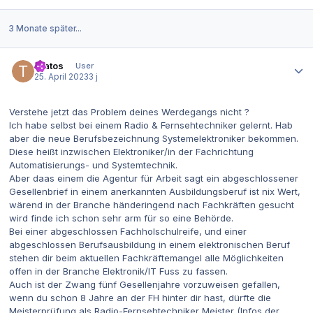
3 Monate später...
Autor-Statistiken
Tratos
User
25. April 2023
3 j
Verstehe jetzt das Problem deines Werdegangs nicht ?
Ich habe selbst bei einem Radio & Fernsehtechniker gelernt. Hab
aber die neue Berufsbezeichnung Systemelektroniker bekommen.
Diese heißt inzwischen Elektroniker/in der Fachrichtung
Automatisierungs- und Systemtechnik.
Aber daas einem die Agentur für Arbeit sagt ein abgeschlossener
Gesellenbrief in einem anerkannten Ausbildungsberuf ist nix Wert,
wärend in der Branche händeringend nach Fachkräften gesucht
wird finde ich schon sehr arm für so eine Behörde.
Bei einer abgeschlossen Fachholschulreife, und einer
abgeschlossen Berufsausbildung in einem elektronischen Beruf
stehen dir beim aktuellen Fachkräftemangel alle Möglichkeiten
offen in der Branche Elektronik/IT Fuss zu fassen.
Auch ist der Zwang fünf Gesellenjahre vorzuweisen gefallen,
wenn du schon 8 Jahre an der FH hinter dir hast, dürfte die
Meisterprüfung als Radio-Fernsehtechniker Meister (Infos der