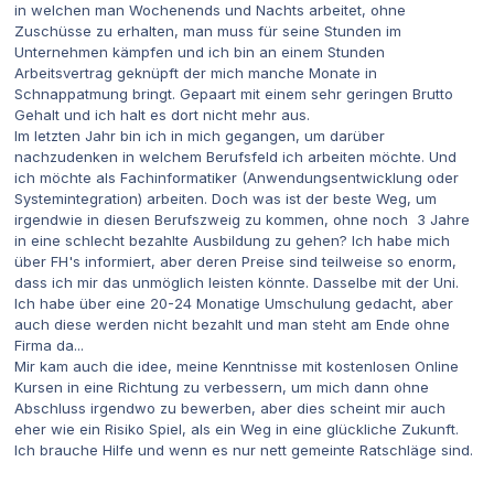
in welchen man Wochenends und Nachts arbeitet, ohne
Zuschüsse zu erhalten, man muss für seine Stunden im
Unternehmen kämpfen und ich bin an einem Stunden
Arbeitsvertrag geknüpft der mich manche Monate in
Schnappatmung bringt. Gepaart mit einem sehr geringen Brutto
Gehalt und ich halt es dort nicht mehr aus.
Im letzten Jahr bin ich in mich gegangen, um darüber
nachzudenken in welchem Berufsfeld ich arbeiten möchte. Und
ich möchte als Fachinformatiker (Anwendungsentwicklung oder
Systemintegration) arbeiten. Doch was ist der beste Weg, um
irgendwie in diesen Berufszweig zu kommen, ohne noch 3 Jahre
in eine schlecht bezahlte Ausbildung zu gehen? Ich habe mich
über FH's informiert, aber deren Preise sind teilweise so enorm,
dass ich mir das unmöglich leisten könnte. Dasselbe mit der Uni.
Ich habe über eine 20-24 Monatige Umschulung gedacht, aber
auch diese werden nicht bezahlt und man steht am Ende ohne
Firma da...
Mir kam auch die idee, meine Kenntnisse mit kostenlosen Online
Kursen in eine Richtung zu verbessern, um mich dann ohne
Abschluss irgendwo zu bewerben, aber dies scheint mir auch
eher wie ein Risiko Spiel, als ein Weg in eine glückliche Zukunft.
Ich brauche Hilfe und wenn es nur nett gemeinte Ratschläge sind.