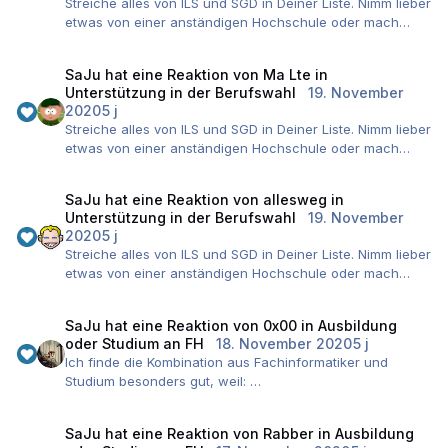
Streiche alles von ILS und SGD in Deiner Liste. Nimm lieber
sogar schaffen, nicht nur den Bachelor, sondern auch
etwas von einer anständigen Hochschule oder mach
den Master ohne finanzielle Engpässe oder ablenkende
richtige Weiterbildungen mit IHK-Abschluss.
Nebenjobs zu absolvieren. Das ist das Beste, was einem
SaJu
hat eine Reaktion von
Ma Lte
in
in Deiner Situation passieren kann.
Unterstützung in der Berufswahl
19. November
2020
5 j
Streiche alles von ILS und SGD in Deiner Liste. Nimm lieber
etwas von einer anständigen Hochschule oder mach
richtige Weiterbildungen mit IHK-Abschluss.
SaJu
hat eine Reaktion von
allesweg
in
Unterstützung in der Berufswahl
19. November
2020
5 j
Streiche alles von ILS und SGD in Deiner Liste. Nimm lieber
etwas von einer anständigen Hochschule oder mach
richtige Weiterbildungen mit IHK-Abschluss.
SaJu
hat eine Reaktion von
0x00
in
Ausbildung
oder Studium an FH
18. November 2020
5 j
Ich finde die Kombination aus Fachinformatiker und
Studium besonders gut, weil:
1) Man wird weder als reiner Theoretiker, noch als reiner
Praktiker abgestempelt.
SaJu
hat eine Reaktion von
Rabber
in
Ausbildung
2) Man lernt im 1. und 2. Jahr das operative Umfeld des