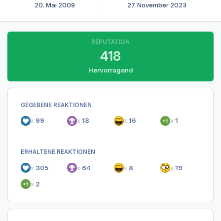
20. Mai 2009
27. November 2023
REPUTATION
418
Hervorragend
GEGEBENE REAKTIONEN
x
99
x
18
x
16
x
1
ERHALTENE REAKTIONEN
x
305
x
64
x
8
x
19
x
2