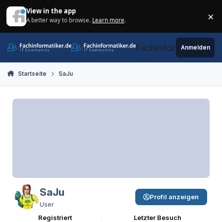
Zum Inhalt springen
View in the app
×
A better way to browse.
Learn more
.
Di
Fachinformatiker.de
Anmelden
Startseite
SaJu
SaJu
Profil anzeigen
User
Registriert
Letzter Besuch