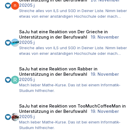
aber in diesen Klassen musst du dich halt durchsetzen
2020
5 j
können, das ist nichts für jedermann. Und selbst dann,
Streiche alles von ILS und SGD in Deiner Liste. Nimm lieber
auf Dauer, na ich weiß nicht 😕
etwas von einer anständigen Hochschule oder mach
richtige Weiterbildungen mit IHK-Abschluss.
SaJu
hat eine Reaktion von
Der Grieche
in
Unterstützung in der Berufswahl
19. November
2020
5 j
Streiche alles von ILS und SGD in Deiner Liste. Nimm lieber
etwas von einer anständigen Hochschule oder mach
richtige Weiterbildungen mit IHK-Abschluss.
SaJu
hat eine Reaktion von
Rabber
in
Unterstützung in der Berufswahl
19. November
2020
5 j
Mach lieber Mathe-Kurse. Das ist bei einem Informatik-
Studium hilfreicher.
SaJu
hat eine Reaktion von
TooMuchCoffeeMan
in
Unterstützung in der Berufswahl
19. November
2020
5 j
Mach lieber Mathe-Kurse. Das ist bei einem Informatik-
Studium hilfreicher.