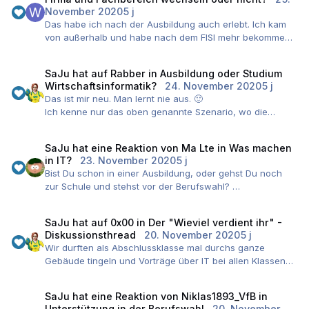
von IT-Security. Zwischen wie im Film cool krasse Sachen
November 2020
5 j
hacken und zig DIN-A4-Seiten nach ISO-XYZ zu
Das habe ich nach der Ausbildung auch erlebt. Ich kam
schreiben, ist dann doch ein gewaltiger Unterschied
von außerhalb und habe nach dem FISI mehr bekommen
als die eigenen FISI - Absolventen (auch Konzern).
SaJu
hat auf
Rabber
in
Ausbildung oder Studium
Wirtschaftsinformatik?
24. November 2020
5 j
Das ist mir neu. Man lernt nie aus. 🙂
Ich kenne nur das oben genannte Szenario, wo die
Absolventen anschließend sowohl gelernte
Fachinformatiker sind sowie B. Sc. Das ist schon eine
SaJu
hat eine Reaktion von
Ma Lte
in
Was machen
dolle Sache.
in IT?
23. November 2020
5 j
Bist Du schon in einer Ausbildung, oder gehst Du noch
zur Schule und stehst vor der Berufswahl?
Das Beste, was man machen kann, nennt sich
"ausprobieren"! Mach Praktika und überlege Dir damit, wo
SaJu
hat auf
0x00
in
Der "Wieviel verdient ihr" -
die Reise hingehen soll.
Diskussionsthread
20. November 2020
5 j
Wir durften als Abschlussklasse mal durchs ganze
Gebäude tingeln und Vorträge über IT bei allen Klassen
halten. Von Metallern, KFZlern bis zu Einzelhandel und
JoA war da alles dabei.
SaJu
hat eine Reaktion von
Niklas1893_VfB
in
War... interessant. Ich hatte durchaus meinen Spaß dabei,
Unterstützung in der Berufswahl
20. November