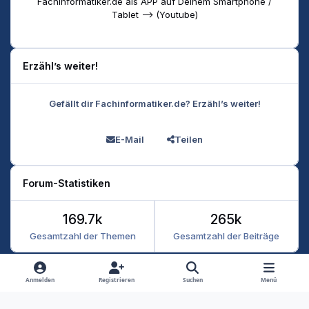
Fachinformatiker.de als APP auf Deinem Smartphone /
Tablet --> (Youtube)
Erzähl’s weiter!
Gefällt dir Fachinformatiker.de? Erzähl’s weiter!
E-Mail
Teilen
Forum-Statistiken
169.7k
265k
Gesamtzahl der Themen
Gesamtzahl der Beiträge
Heller Modus
Dunkler Modus
Systemeinstellung
Anmelden
Registrieren
Suchen
Menü
Datenschutz
Kontakt
Cookies
RSS