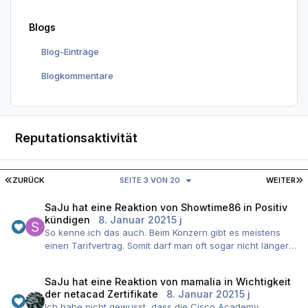
Blogs
Blog-Einträge
Blogkommentare
Reputationsaktivität
ERSTE SEITE
L
ZURÜCK
SEITE 3 VON 20
WEITER
SaJu
hat eine Reaktion von
Showtime86
in
Positiv
kündigen
8. Januar 2021
5 j
So kenne ich das auch. Beim Konzern gibt es meistens
einen Tarifvertrag. Somit darf man oft sogar nicht länger
als 8h am Tag arbeiten. Überstunden sind verboten.
Parallel dazu sind die Gehälter meistens auch besser.
SaJu
hat eine Reaktion von
mamalia
in
Wichtigkeit
Somit bekommt man oft mehr Geld für weniger Arbeit,
der netacad Zertifikate
8. Januar 2021
5 j
was eigentlich ganz schön ist.
Ich habe nicht gewusst, dass die Cisco Academy