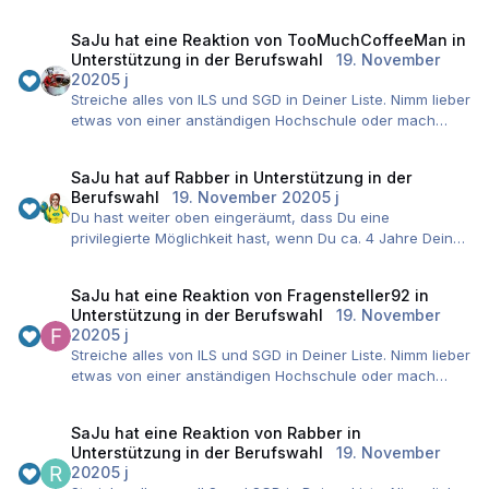
SaJu
hat eine Reaktion von
TooMuchCoffeeMan
in
Unterstützung in der Berufswahl
19. November
2020
5 j
Streiche alles von ILS und SGD in Deiner Liste. Nimm lieber
etwas von einer anständigen Hochschule oder mach
richtige Weiterbildungen mit IHK-Abschluss.
SaJu
hat auf
Rabber
in
Unterstützung in der
Berufswahl
19. November 2020
5 j
Du hast weiter oben eingeräumt, dass Du eine
privilegierte Möglichkeit hast, wenn Du ca. 4 Jahre Dein
Gehalt nach Ausscheiden weiter beziehen kannst.
Deshalb mein Tipp: Nutze dieses Privileg. Es ist wenigen
SaJu
hat eine Reaktion von
Fragensteller92
in
vergönnt und ermöglicht es Dir, ein sauberes Studium
Unterstützung in der Berufswahl
19. November
abzuschließen, ohne in finanzielle Nöte zu geraten.
2020
5 j
Natürlich gibt es nebenberufliche Möglichkeiten, Teilzeit
Streiche alles von ILS und SGD in Deiner Liste. Nimm lieber
oder Fernstudium. Das ist aber alles vor allem dann gut,
etwas von einer anständigen Hochschule oder mach
wenn man keine andere Wahl hat, z. B. wegen der
richtige Weiterbildungen mit IHK-Abschluss.
Finanzen. Du hast diese Wahl. Also gehe den sauberen
Weg und studiere regulär in Vollzeit. Dort hast Du die
SaJu
hat eine Reaktion von
Rabber
in
größte Auswahl und erhältst die besten Abschlüsse.
Unterstützung in der Berufswahl
19. November
Wenn Du finanziell vorausschauend umgehst (sparst) und
2020
5 j
die vollen ~4 Jahre Unterstützung ausreizt, kannst Du es