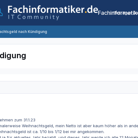
Fachinformatik
Beiträge
Co
achtsgeld nach Kündigung
ndigung
nehmen zum 31.1.23
lerweise Weihnachtsgeld, mein Netto ist aber kaum höher als in an
nachtsgeld ist ca. 1/10 bis 1/12 bei mir angekommen.
ja für aktuelles Jahr bezahlt, und dieses Jahr werde ich alle 12 Monat