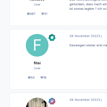
gefunden, dass nach ein
User
Ist sowas legitim ? Ich 
487
31
Beiträge
Reputation
28. November 2022
3 j
Deswegen immer erst n
fitsi
User
54
18
Beiträge
Reputation
28. November 2022
3 j