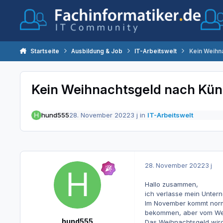
Zum Inhalt springen
Startseite
Ausbildung & Job
IT-Arbeitswelt
Kein Weihn
Kein Weihnachtsgeld nach Kü
hund555
28. November 2022
3 j
in
IT-Arbeitswelt
28. November 2022
3 j
Hallo zusammen,
ich verlasse mein Unter
Im November kommt norma
bekommen, aber vom Weih
hund555
Das Weihnachtsgeld wird 