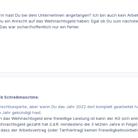
ann hast Du bei dem Unternehmen angefangen? Ich bin auch kein Arbei
t Du ein Anrecht auf das Weihnachtsgeld haben. Egal ob Du zum nächste
Das war sicher/hoffentlich nur ein Fehler.
eb Schreibmaschine:
srechtsexperte, aber wenn Du das Jahr 2022 dort komplett gearbeitet h
 Jahr gekündigt hast.
 das Weihnachtsgeld eine freiwillige Leistung ist kann der AG sich ent
nachtsgeld gezahlt hat (i.d.R. mindestens die 3 letzten Jahre in Fol
ass der Arbeitsvertrag (oder Tarifvertrag) keinen Freiwilligkeitsvorbeha