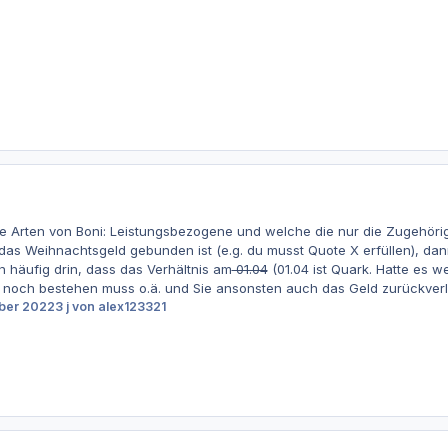
ne Arten von Boni: Leistungsbezogene und welche die nur die Zugehörig
as Weihnachtsgeld gebunden ist (e.g. du musst Quote X erfüllen), dann
n häufig drin, dass das Verhältnis am
01.04
(01.04 ist Quark. Hatte es w
in) noch bestehen muss o.ä. und Sie ansonsten auch das Geld zurückve
ber 2022
3 j
von alex123321