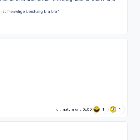
t freiwilige Leistung bla bla"
ultimatum
und
0x00
1
1