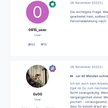
28. November 2022
3 j
Die wichtigste Frage: W
gearbeitet hast, solltes
Personalabteilung nach. 
0815_user
User
42
15
Beiträge
Reputation
28. November 2022
3 j
vor 40 Minuten schri
Ich bin auch kein Arbeit
Egal ob Du zum nächsten
Nicht zwangsläufig. Wenn
0x00
Vergangenheit immer Weih
User
pochen - vorausgesetzt, d
Also: Es kommt drauf an.