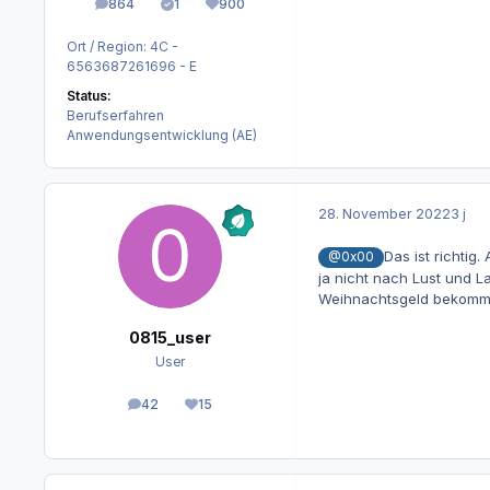
864
1
900
Beiträge
Lösungen
Reputation
Ort / Region:
4C -
6563687261696 - E
Status:
Berufserfahren
Anwendungsentwicklung (AE)
28. November 2022
3 j
Das ist richtig
@0x00
ja nicht nach Lust und L
Weihnachtsgeld bekommen
0815_user
User
42
15
Beiträge
Reputation