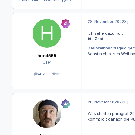
28. November 2022
3 j
Ich sehe dazu nur:
Zitat
Das Weihnachtsgeld gemäß
Sonst nichts zum Weihnac
hund555
User
487
31
Beiträge
Reputation
28. November 2022
3 j
Was steht in paragraf 20
kommt idR danach die Kü