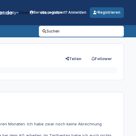
er.de
mmunity
Downloads
Jobs
Info
Bereits registriert? Anmelden
Registrieren
Suchen
Teilen
Follower
deren Monaten. Ich habe zwar noch keine Abrechnung
e bei dem AG arbeiten. Im Tarifvertag habe ich auch nichts