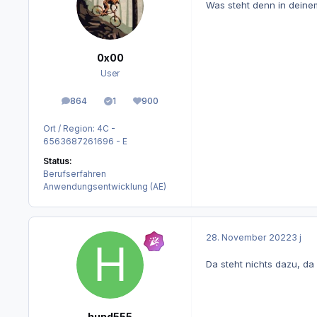
Was steht denn in deine
0x00
User
864
1
900
Beiträge
Lösungen
Reputation
Ort / Region:
4C -
6563687261696 - E
Status:
Berufserfahren
Anwendungsentwicklung (AE)
28. November 2022
3 j
Da steht nichts dazu, da
hund555