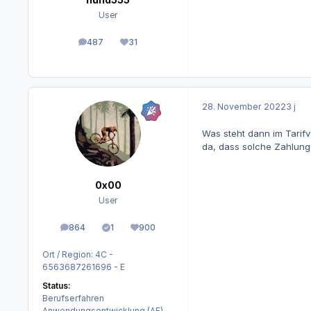
User
487
31
Beiträge
Reputation
28. November 2022
3 j
Was steht dann im Tarif
da, dass solche Zahlunge
0x00
User
864
1
900
Beiträge
Lösungen
Reputation
Ort / Region:
4C -
6563687261696 - E
Status:
Berufserfahren
Anwendungsentwicklung (AE)