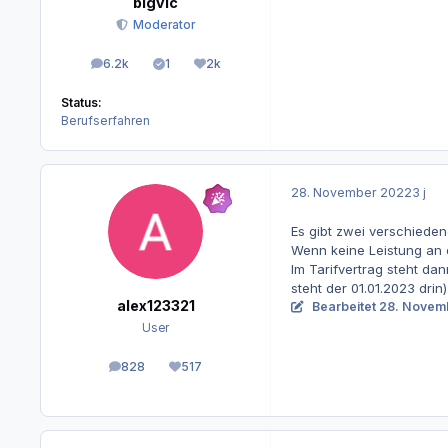
bigvic
Moderator
6.2k
1
2k
Beiträge
Lösungen
Reputation
Status:
Berufserfahren
28. November 2022
3 j
Es gibt zwei verschiede
Wenn keine Leistung an d
Im Tarifvertrag steht dan
steht der 01.01.2023 dr
alex123321
Bearbeitet
28. Novem
User
828
517
Beiträge
Reputation