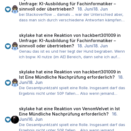
Umfrage: KI-Ausbildung für Fachinformatiker –
sinnvoll oder übertrieben?
18. Juni
18. Jun
bei Stackoverflow ... damals ... war der Unterschied aber,
dass man sich durch verschiedene Antworten kämpfen
musste und die Codesnippets teilweise einfach nicht
durch reines copy & paste funktioniert haben. Man
skylake
hat eine Reaktion von
hackbert301009
in
musste sich also gezwungenermaßen damit
Umfrage: KI-Ausbildung für Fachinformatiker –
außeinandersetzen.
sinnvoll oder übertrieben?
18. Juni
18. Jun
Heute, bei LLM kopiert man den Code rüber und wenn
Genau das ist es und hier liegt der Hund begraben. Wenn
eine Fehlermeldung fliegt, lässt man diese auch von dem
ich bspw. KI nutze (im AE) Bereich, dann sehe ich auf
LLM überprüfen, korrigieren und (wenn Agents aktiv sind)
einen Blick ob der Code Sicherheitslücken hat oder
automatisiert alles zusammenbauen. Man abstrahiert die
anderweitig einfach schlecht ist (Verletzung von
technische Ebene teilweise extrem. Das ist gerade für
skylake
hat eine Reaktion von
hackbert301009
in
Designprinzipien usw.). Ein Anfänger hingegen hat davon
den beiden Themengebiete Verständnis und Security
Ist Eine Mündliche Nachprüfung erforderlich?
18.
keine Ahnung und übernimmt den Code 1:1, da er ja evtl.
fatal.
Juni
18. Jun
den richtigen Output liefert.
Security im Produktivbetrieb, Verständnis für die IHK
Die Gesamtpunktzahl spielt eine Rolle. Insgesamt darf das
In meinen Klassen sehe ich es auch immer häufiger wie
Prüfung.
Ergebnis nicht unter 50P fallen.... Also wenn jemand
von Anfang an LLM Anfragen für alles verwendet wird
Man könnte natürlich argumentieren, dass wenn
immer 50P geschrieben hat und einmal 45 ist er
aber die Grundlagen einfach nicht da sind und das ist
LLM/KI/AI irgendwann so ausgereift wäre, dass diese
durchgefallen obwohl er rechnerisch nur eine 5 hat.
tödlich.
skylake
hat eine Reaktion von
VenomVelvet
in
Ist
keine Fehler mehr macht, man auch kein Verständnis
Eine Mündliche Nachprüfung erforderlich?
16.
mehr bräuchte. Aber alleine die stumpfe Tatsache, dass
Vibe Coding schön und gut (ich liebe es mittlerweile
Juni
16. Jun
die Azubis nach 3 Jahren vor einem Blatt Papier sitzen
auch) aber ich nutze es nur dort, wo ich sehr firm bin.
Die Gesamtpunktzahl spielt eine Rolle. Insgesamt darf das
und Code dort niederschreiben müssen führt der Ansatz
Ergebnis nicht unter 50P fallen.... Also wenn jemand
dazu, dass diese dann auf die Nase fallen. Für die IHK