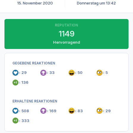
15. November 2020
Donnerstag um 13:42
REPUTATION
1149
Hervorragend
GEGEBENE REAKTIONEN
x
29
x
33
x
50
x
5
x
136
ERHALTENE REAKTIONEN
x
508
x
169
x
83
x
29
x
333