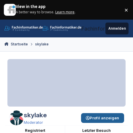
Zum Inhalt springen
View in the app
×
A better way to browse.
Learn more
.
Di
Fachinformatiker.de
Anmelden
Startseite
skylake
skylake
Profil anzeigen
Moderator
Registriert
Letzter Besuch