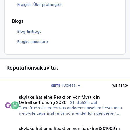
Ereignis-Überprüfungen
Blogs
Blog-Einträge
Blogkommentare
Reputationsaktivität
L
SEITE 1 VON 55
WEITER
skylake
hat eine Reaktion von
Mystik
in
Gehaltserhöhung 2026
21. Juli
21. Jul
Dann frühzeitig nach was anderem umsehen bevor man
wertvolle Lebensjahre verschwendet für irgendeinen
AG....
skylake
hat eine Reaktion von
hackbert301009
in