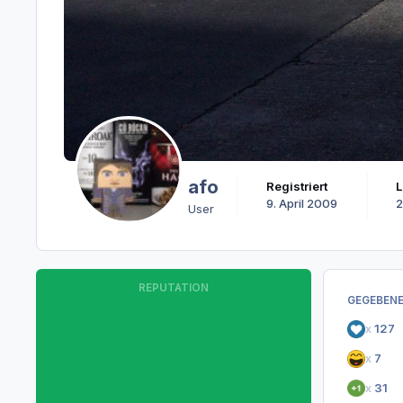
afo
Registriert
9. April 2009
2
User
REPUTATION
GEGEBENE
x
127
x
7
x
31