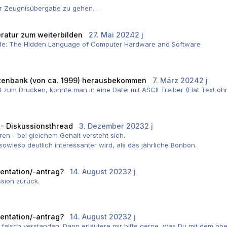
zur Zeugnisübergabe zu gehen.
teiligen Azubivergütung für diesen sowieso schon noch anteilig zu za
eratur zum weiterbilden
27. Mai 2024
2 j
 Code: The Hidden Language of Computer Hardware and Software
natsgehalt einmal jährlich.
strated (die 2nd Edition von Kevin R. Fall ist nicht ganz so gut, aber en
an-Month
atenbank (von ca. 1999) herausbekommen
7. März 2024
2 j
t zum Drucken, könnte man in eine Datei mit ASCII Treiber (Flat Text 
jekt Leitungen, Admin , Support, Projekt Planungen, system engineering
" - Diskussionsthread
3. Dezember 2023
2 j
en - bei gleichem Gehalt versteht sich.
owieso deutlich interessanter wird, als das jährliche Bonbon.
entation/-antrag?
14. August 2023
2 j
ssion zurück.
n Geschlechtsparadigma so tief implementiert ist, dass es die Realität 
re Pronomen" wollen, sondern eher die der eingeschränkten Deutschen S
entation/-antrag?
14. August 2023
2 j
st, was - wie ich finde - im Deutschen noch sehr, sehr schwierig zu l
ch falsch verstanden. Dann erläutere mir bitte gerne, was Du mit dem