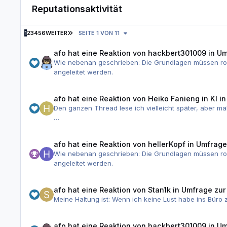
Reputationsaktivität
LETZTE SEITE
1
2
3
4
5
6
WEITER
SEITE 1 VON 11
afo
hat eine Reaktion von
hackbert301009
in
Um
Wie nebenan geschrieben: Die Grundlagen müssen ro
angeleitet werden.
afo
hat eine Reaktion von
Heiko Fanieng
in
KI i
Den ganzen Thread lese ich vielleicht später, aber ma
Ich nutze seit bald 2 Jahren KI immer intensiver im 
Code-Editor als "Autovervollständigung auf Steroiden"
afo
hat eine Reaktion von
hellerKopf
in
Umfrage:
viel und ich hatte andere Projekte. Seit letzten Herb
Wie nebenan geschrieben: Die Grundlagen müssen ro
Inzwischen nutze ich Claude Code CLI und Codex CLI 
angeleitet werden.
Nun habe ich seit 2024 eine Auszubildende zur FIAE.
haben muss was sie da tut. Deshalb haben wir bspw. 
von ganz ganz vielen). Und genau das ist das was ich
afo
hat eine Reaktion von
Stan1k
in
Umfrage zur
auch weiter ihre Aufgaben "ohne KI". Aber: gleichzei
Meine Haltung ist: Wenn ich keine Lust habe ins Büro
Hand" machen soll. Als Auszubildende hat sie ja auch 
Ich stelle nur eine problematische Sache fest: Ihrem 
auf die ich keine Lust hatte. Heute sage ich einfach 
afo
hat eine Reaktion von
hackbert301009
in
Um