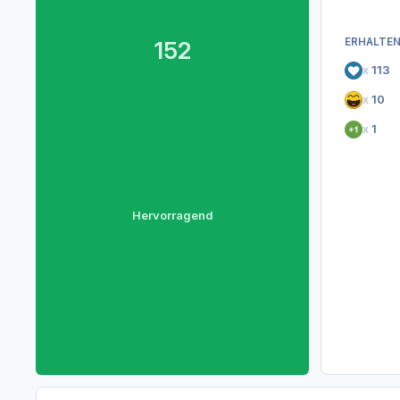
ERHALTEN
152
x
113
x
10
x
1
Hervorragend