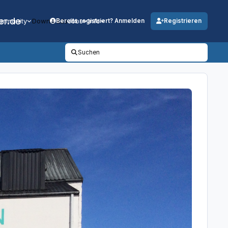
er.de
mmunity
Downloads
Jobs
Info
Bereits registriert? Anmelden
Registrieren
Suchen