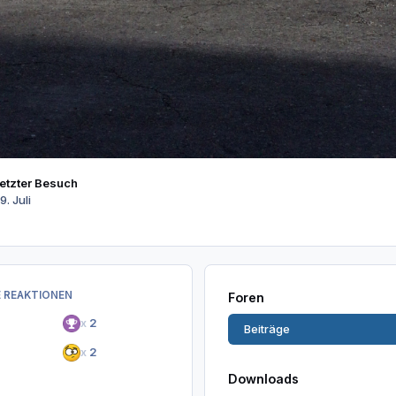
Letzter Besuch
9. Juli
 REAKTIONEN
Foren
x
2
Beiträge
x
2
Downloads