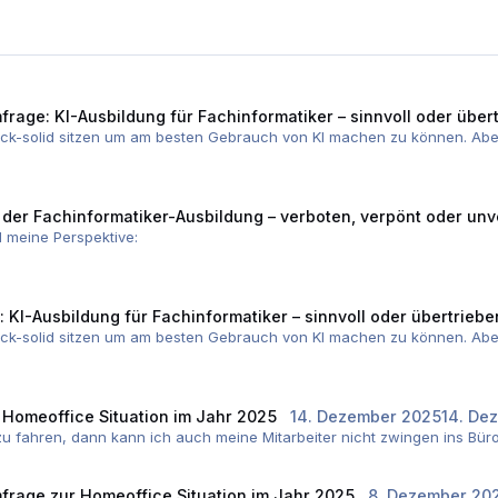
frage: KI-Ausbildung für Fachinformatiker – sinnvoll oder über
ck-solid sitzen um am besten Gebrauch von KI machen zu können. Abe
n der Fachinformatiker-Ausbildung – verboten, verpönt oder un
l meine Perspektive:
Entwicklungsprozess. Angefangen bei "ich kopiere ein Snippet nach Cha
, parallel kam Copilot. Anfang letzten Jahres der Switch zu Cursor, do
 KI-Ausbildung für Fachinformatiker – sinnvoll oder übertriebe
st dann Claude Code CLI. Über Weihnachten die Zeit genutzt viel Workfl
ck-solid sitzen um am besten Gebrauch von KI machen zu können. Abe
im Tandem. Das eine kann der eine besser, das andere der andere,
 Meine Haltung war von Anfang an, unabhängig von KI, dass bei ihr di
auch nicht mit irgendwelchen Frameworks angefangen, sondern erst ein
 auch "unter KI" beibehalten werde. Denn wer verstanden hat was er da 
 Homeoffice Situation im Jahr 2025
14. Dezember 2025
14. Dez
tig führe ich sie immer wieder an solche Themen heran, sage ihr aber, 
 zu fahren, dann kann ich auch meine Mitarbeiter nicht zwingen ins Bü
Zeit.
Vorgänger habe ich sehr oft kleine Aufgaben gegeben, bspw. kleine Tools
Claude Code, dass es mir das kurz machen soll. Ich muss muss mir jetzt
frage zur Homeoffice Situation im Jahr 2025
8. Dezember 20