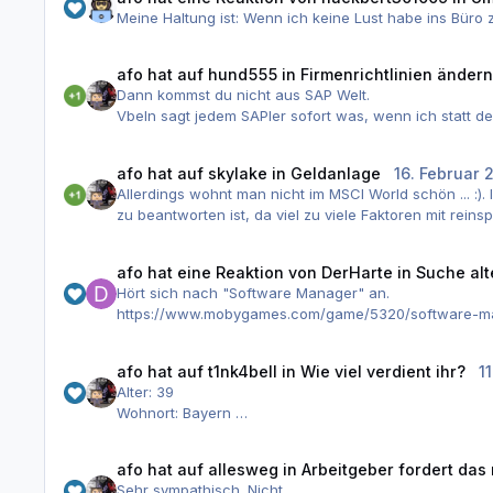
Meine Haltung ist: Wenn ich keine Lust habe ins Büro
afo
hat auf
hund555
in
Firmenrichtlinien änder
Dann kommst du nicht aus SAP Welt.
Vbeln sagt jedem SAPler sofort was, wenn ich statt 
Ähnlich vkorg, kennt jeder SAPler.
afo
hat auf
skylake
in
Geldanlage
16. Februar 
Allerdings wohnt man nicht im MSCI World schön ... :)
zu beantworten ist, da viel zu viele Faktoren mit reins
Egal in was der Threadsteller investiert hätte (Gold, 
afo
hat eine Reaktion von
DerHarte
in
Suche alt
Hört sich nach "Software Manager" an.
https://www.mobygames.com/game/5320/software-m
afo
hat auf
t1nk4bell
in
Wie viel verdient ihr?
1
Alter: 39
Wohnort: Bayern
Letzer Abschluss: Fisi 2/2/24
Berufserfahrung: 6 Monate
afo
hat auf
allesweg
in
Arbeitgeber fordert das
Vorbildung: mittlere Reife , Examen Pflege , Zusatz A
Sehr sympathisch. Nicht.