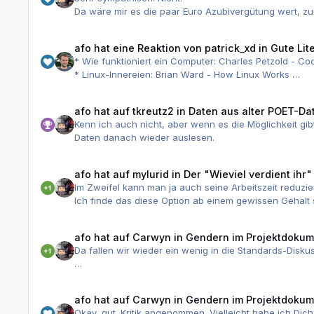
Arbeitsort: Bayern
Da wäre mir es die paar Euro Azubivergütung wert, 
Größe der Firma : 10-15
Inklusive der zur Berechnung des Abzuges von der an
Tarif : /
Personalabteilung
Branche der Firma : IT Dienstleistungen
afo
hat eine Reaktion von
patrick_xd
in
Gute Lit
Arbeitsstunden pro Woche: 40
* Wie funktioniert ein Computer: Charles Petzold -
Arbeitsstunden real: 40
* Linux-Innereien: Brian Ward - How Linux Works
Gesamt Jahresbrutto : 54000 + ggf Prämie knappes Mo
* TCP/IP-Standardwerk: W. Richard Stevens - TCP/IP Illu
Anzahl der Monatsgehälter: 12
* Projekte etc.: Frederick P. Brooks - The Mythical M
Zusätze: VWL , Dienstwagen, Obst und Eis
afo
hat auf
tkreutz2
in
Daten aus alter POET-D
Urlaubstage: 30
Kenn ich auch nicht, aber wenn es die Möglichkeit gib
Verantwortung: Teilprojekt Verantwortung
Daten danach wieder auslesen.
Tätigkeiten: alles was das Fisi Herz begehrt. Teilpro
afo
hat auf
mylurid
in
Der "Wieviel verdient ihr
Im Zweifel kann man ja auch seine Arbeitszeit reduzier
Ich finde das diese Option ab einem gewissen Gehalt s
afo
hat auf
Carwyn
in
Gendern im Projektdokum
Da fallen wir wieder ein wenig in die Standards-Disku
Ja, Sprache ist komplex. Gerade wenn in die Sprache ei
Das ist aber nicht die "Schuld" der Leute, die "ande
afo
hat auf
Carwyn
in
Gendern im Projektdokum
Pronomen sind dabei noch einmal ein ganz eigenes Bie
Okay, gut. Kritik angenommen. Vielleicht habe ich Di