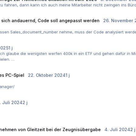
 zu fahren, dann kann ich auch meine Mitarbeiter nicht zwingen ins Bü
n sich andauernd, Code soll angepasst werden
26. November 
dessen Sales_document_number nehme, muss der Code analysiert werden
2025
1 j
. Ich glaube die wenigsten werfen 400k in ein ETF und gehen dafür in 
pielen.
MSCI World, Immobilien), alles hätte in diesem Zeitraum prächtig perform
es PC-Spiel
22. Oktober 2024
1 j
anager/
1. Juli 2024
2 j
 nehmen von Gleitzeit bei der Zeugnisübergabe
4. Juli 2024
2 j
usbildungen im sozialen Bereich.