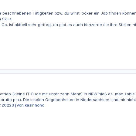
ie beschriebenen Tätigkeiten bzw. du wirst locker ein Job finden könn
Skills.
Co. ist aktuell sehr gefragt da gibt es auch Konzerne die ihre Stellen 
rieb (kleine IT-Bude mit unter zehn Mann) in NRW hieß es, man zahle f
brutto p.a.). Die lokalen Gegebenheiten in Niedersachsen sind mir nich
r 2022
3 j
von kasinhono