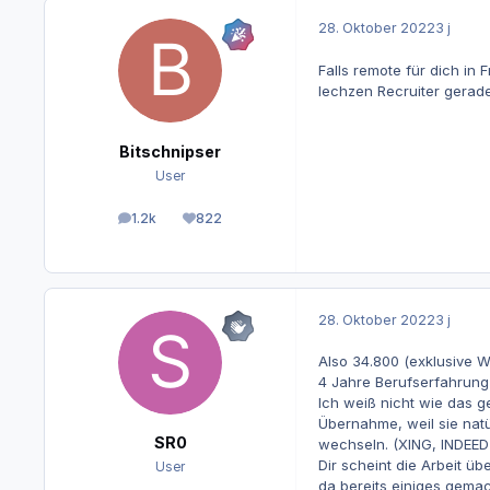
28. Oktober 2022
3 j
Falls remote für dich in
lechzen Recruiter gerad
Bitschnipser
User
1.2k
822
Beiträge
Reputation
28. Oktober 2022
3 j
Also 34.800 (exklusive W
4 Jahre Berufserfahrung h
Ich weiß nicht wie das g
Übernahme, weil sie nat
SR0
wechseln. (XING, INDEED
Dir scheint die Arbeit ü
User
da bereits einiges gema