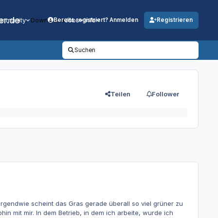
er.de
mmunity
Downloads
Jobs
Info
Bereits registriert? Anmelden
Registrieren
Suchen
Teilen
Follower
 Irgendwie scheint das Gras gerade überall so viel grüner zu
in mit mir. In dem Betrieb, in dem ich arbeite, wurde ich