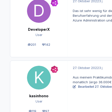
27. Oktober 2022
3 j
Das ist sehr wenig für d
Berufserfahrung und den 
Azure Administration und 
DeveloperX
User
201
142
Beiträge
Reputation
27. Oktober 2022
3 j
Aus meinem Praktikumsbet
monatlich (ergo 36.000€ 
Bearbeitet
27. Oktobe
kasinhono
User
119
97