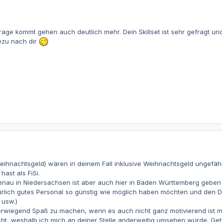
 Frage kommt gehen auch deutlich mehr. Dein Skillset ist sehr gefragt u
ezu nach dir
eihnachtsgeld) wären in deinem Fall inklusive Weihnachtsgeld ungefäh
ast als FiSi.
enau in Niedersachsen ist aber auch hier in Baden Württemberg geben 
ürlich gutes Personal so günstig wie möglich haben möchten und den D
 usw.)
berwiegend Spaß zu machen, wenn es auch nicht ganz motivierend ist mi
cht, weshalb ich mich an deiner Stelle anderweitig umsehen würde. G