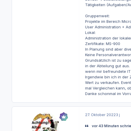
Tätigkeiten (Aufgaben/A
Gruppenweit:
Projekte im Bereich Micr
User Administration + Ad
Lokal:
Administration der lokal
Zertifikate: MS-900
In Planung sind aber dive
Keine Personalverantwo
Grundsätzlich ist zu sag
in der Abteilung gut aus
wenn mir befreundete IT
Irgendwie bin ich in der
Wert zu verkaufen. Event
mal Vergleichen kann, ob 
Danke schonmal im Vorrau
27. Oktober 2022
3 j
vor 43 Minuten schri