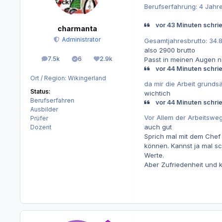
Berufserfahrung: 4 Jahre 
vor 43 Minuten schri
charmanta
Administrator
Gesamtjahresbrutto: 34.
also 2900 brutto
7.5k
6
2.9k
Passt in meinen Augen na
Beiträge
Lösungen
Reputation
vor 44 Minuten schri
Ort / Region:
Wikingerland
da mir die Arbeit grunds
Status:
wichtich
Berufserfahren
vor 44 Minuten schri
Ausbilder
Vor Allem der Arbeitsweg
Prüfer
auch gut
Dozent
Sprich mal mit dem Chef 
können. Kannst ja mal sc
Werte.
Aber Zufriedenheit und 