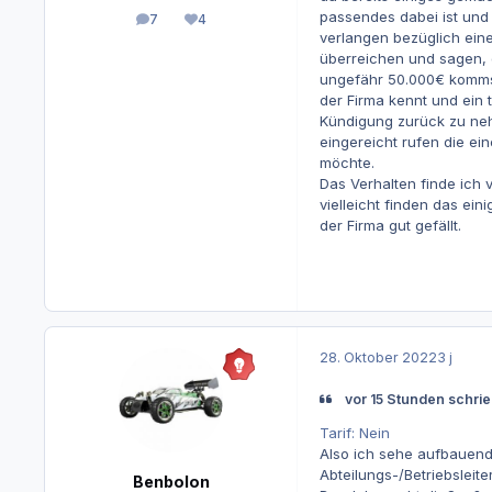
passendes dabei ist und 
7
4
Beiträge
Reputation
verlangen bezüglich eine
überreichen und sagen, d
ungefähr 50.000€ kommst
der Firma kennt und ein t
Kündigung zurück zu neh
eingereicht rufen die ei
möchte.
Das Verhalten finde ich
vielleicht finden das ei
der Firma gut gefällt.
28. Oktober 2022
3 j
vor 15 Stunden schri
Tarif: Nein
Also ich sehe aufbauend
Abteilungs-/Betriebsleit
Benbolon