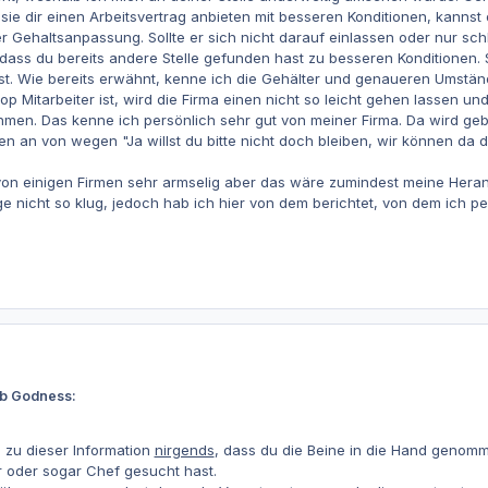
sie dir einen Arbeitsvertrag anbieten mit besseren Konditionen, kanns
r Gehaltsanpassung. Sollte er sich nicht darauf einlassen oder nur sc
ass du bereits andere Stelle gefunden hast zu besseren Konditionen. 
. Wie bereits erwähnt, kenne ich die Gehälter und genaueren Umstän
op Mitarbeiter ist, wird die Firma einen nicht so leicht gehen lassen un
men. Das kenne ich persönlich sehr gut von meiner Firma. Da wird ge
nen an von wegen "Ja willst du bitte nicht doch bleiben, wir können 
 von einigen Firmen sehr armselig aber das wäre zumindest meine Hera
nige nicht so klug, jedoch hab ich hier von dem berichtet, von dem ich 
eb Godness:
 zu dieser Information
nirgends
, dass du die Beine in die Hand genom
er oder sogar Chef gesucht hast.