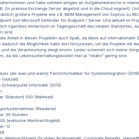
 übernommen und habe seitdem einiges an Aufgabenbereiche in meine
.B. On premise Exchange Server abgelöst und in die Cloud migriert). Und
sätzlich größere Projekte wie z.B. MDM Management von Sophos zu Micr
oint zum Microsoft Defender for Endpoint / Server. Und aktuell im Proj
tzlich irgendwo immernoch im Tagesgeschäft des lokalen Standortes, a
 sind.
die Arbeit in diesen Projekten auch Spaß, da diese auf internationaler 
h dadurch die Möglichkeit hatte dort hinzureisen, um die Projekte mit 
r und die Verantwortung steigt enorm. Leider scheinen sich meine Vorge
n, da die Lebensunterhaltungskosten hier ja "relativ" gering sind.
luss (als was und wann): Fachinformatiker für Systemintegration (2018)
(Vollzeit)
m Schwerpunkt Informatik (2015)
n
er (Standort) 550 (Weltweit)
sportunternehmen (Reederei)
he: 39 Stunden
800 (exklusive Weihnachtsgeld)
er: 12
 28
n: Weihnachtsgeld (1x Volles Bruttogehalt), Corporate Benefits, Hansefi