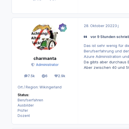
Beiträge
Reputation
28. Oktober 2022
3 j
vor 9 Stunden schrie
Das ist sehr wenig für d
Berufserfahrung und den 
Azure Administration und 
charmanta
Da gibts aber durchaus 
Administrator
Aber zwischen 40 und 50
7.5k
6
2.9k
Beiträge
Lösungen
Reputation
Ort / Region:
Wikingerland
Status:
Berufserfahren
Ausbilder
Prüfer
Dozent