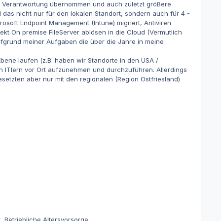
 Verantwortung übernommen und auch zuletzt größere
 das nicht nur für den lokalen Standort, sondern auch für 4 -
osoft Endpoint Management (Intune) migriert, Antiviren
ekt On premise FileServer ablösen in die Cloud (Vermutlich
ufgrund meiner Aufgaben die über die Jahre in meine
Ebene laufen (z.B. haben wir Standorte in den USA /
den ITlern vor Ort aufzunehmen und durchzuführen. Allerdings
setzten aber nur mit den regionalen (Region Ostfriesland)
t, Betriebliche Altersvorsorge