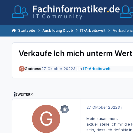
Zum Inhalt springen
Startseite
Ausbildung & Job
IT-Arbeitswelt
Verkaufe ic
Verkaufe ich mich unterm Wert
Godness
27. Oktober 2022
3 j
in
IT-Arbeitswelt
LETZTE SEITE
1
2
WEITER
27. Oktober 2022
3 j
Moin zusammen,
aktuell stelle ich mir d
sein, dass ich definitiv