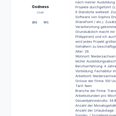
nach meiner Ausbildung
Godness
Projekte durchgeführt (z
6 Standorte weltweit. Zu
User
Software von Sophos Endp
SharePoint / etc.). Zusä
8
6
Beiträge
Reputation
Verantwortung gekommen
Grundsätzlich macht mir 
Philippinen) und ich auc
wird jedes Projekt größe
Gehältern zu beschäftige
Alter: 26
Wohnort: Niedersachsen
letzter Ausbildungsabsch
Berufserfahrung: 4 Jahre 
Vorbildung: Fachabitur i
Arbeitsort: Niedersachse
Grösse der Firma: 100 Us
Tarif: Nein
Branche der Firma: Tran
Arbeitsstunden pro Woc
Gesamtjahresbrutto: 34.
Anzahl der Monatsgehält
Anzahl der Urlaubstage:
Sonder- / Sozialleistunge