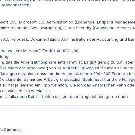
ufgabenbereich):
osoft 365, Microsoft 365 Administration (Exchange, Endpoint Manageme
ministration der Administratoren), Cloud Security (Conditional Access, 
en AD, Helpdesk, Dokumentation, Administration der Accounting und Ba
rse weitere Microsoft Zertifikate (SC-x00)
rtung
en, das die Arbeitsatmosphäre entspannt ist. Es gibt genug zu tun, ab
. Vor Allem der Arbeitsweg von 10 Minuten Fußweg ist für mich selber su
 Kollegen erzählen, dass dort im Helpdesk schon 200- 300 Euro brutto
 Zwickmühle, da mir die Arbeit grundsätzlich Spaß macht und die Kolleg
uell hat ja jemand ein Tipp für mich, wie ich das Ansprechen kann od
es wirklich "zu wenig" ist.
s, falls noch Details fehlen sollten, dann trage ich die gerne nach.
eb Godness: