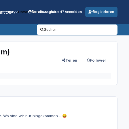
er.de
mmunity
Downloads
Jobs
Info
Bereits registriert? Anmelden
Registrieren
Suchen
um)
Teilen
Follower
ste. Wo sind wir nur hingekommen…
😛