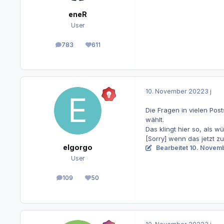
eneR
User
783
611
Beiträge
Reputation
10. November 2022
3 j
Die Fragen in vielen Pos
wählt.
Das klingt hier so, als 
[Sorry] wenn das jetzt z
elgorgo
Bearbeitet
10. Novem
User
109
50
Beiträge
Reputation