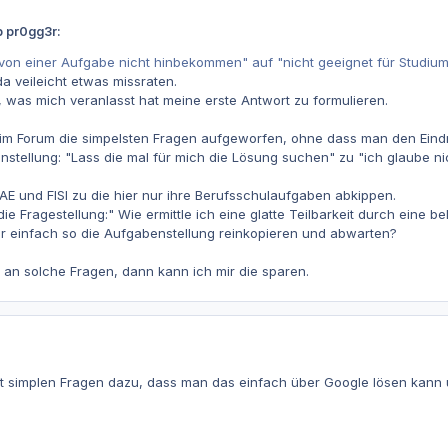
b pr0gg3r:
von einer Aufgabe nicht hinbekommen" auf "nicht geeignet für Studium
da veileicht etwas missraten.
 was mich veranlasst hat meine erste Antwort zu formulieren.
 im Forum die simpelsten Fragen aufgeworfen, ohne dass man den Eindr
stellung: "Lass die mal für mich die Lösung suchen" zu "ich glaube nich
IAE und FISI zu die hier nur ihre Berufsschulaufgaben abkippen.
 die Fragestellung:" Wie ermittle ich eine glatte Teilbarkeit durch eine
r einfach so die Aufgabenstellung reinkopieren und abwarten?
 an solche Fragen, dann kann ich mir die sparen.
t simplen Fragen dazu, dass man das einfach über Google lösen kann u