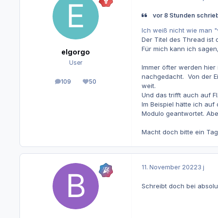
vor 8 Stunden schrie
Ich weiß nicht wie man "
Der Titel des Thread ist 
Für mich kann ich sagen,
elgorgo
User
Immer öfter werden hier
nachgedacht. Von der Ein
109
50
Beiträge
Reputation
weit.
Und das trifft auch auf F
Im Beispiel hätte ich auf
Modulo geantwortet. Abe
Macht doch bitte ein Tag
11. November 2022
3 j
Schreibt doch bei absolu