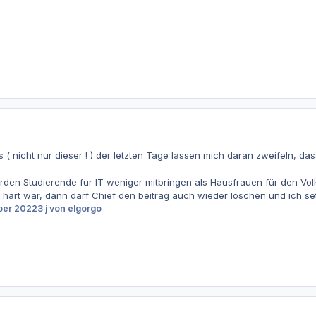
ts ( nicht nur dieser ! ) der letzten Tage lassen mich daran zweifeln,
würden Studierende für IT weniger mitbringen als Hausfrauen für den V
u hart war, dann darf Chief den beitrag auch wieder löschen und ich set
ber 2022
3 j
von elgorgo