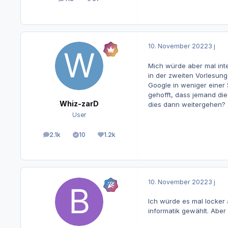
Beiträge
Reputation
10. November 2022
3 j
Mich würde aber mal inte
in der zweiten Vorlesung
Google in weniger einer 
gehofft, dass jemand die
Whiz-zarD
dies dann weitergehen?
User
2.1k
10
1.2k
Beiträge
Lösungen
Reputation
10. November 2022
3 j
Ich würde es mal locker a
informatik gewählt. Aber