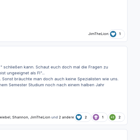
JimTheLion
1
m" schließen kann. Schaut euch doch mal die Fragen zu
t ungeeignet als FI"...
in. Sonst bräuchte man doch auch keine Spezialisten wie uns.
 einem Semester Studium noch nach einem halben Jahr
wiebel
,
Shannon
,
JimTheLion
und
2 andere
2
1
2