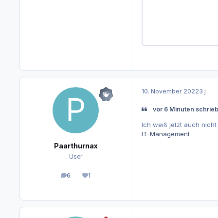
10. November 2022
3 j
vor 6 Minuten schrie
Ich weiß jetzt auch nicht
IT-Management
Paarthurnax
User
6
1
Beiträge
Reputation