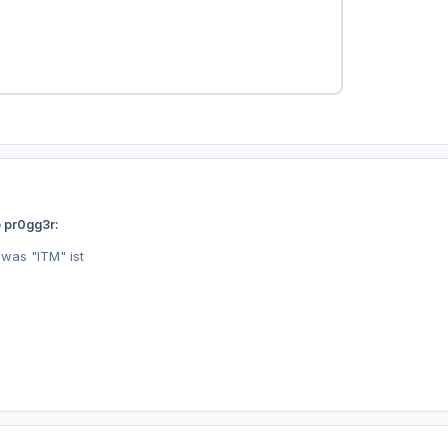
b pr0gg3r:
 was "ITM" ist