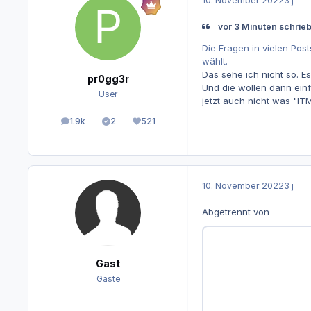
10. November 2022
3 j
vor 3 Minuten schrieb
Die Fragen in vielen Pos
wählt.
Das sehe ich nicht so. E
pr0gg3r
Und die wollen dann ein
User
jetzt auch nicht was "I
1.9k
2
521
Beiträge
Lösungen
Reputation
10. November 2022
3 j
Abgetrennt von
Gast
Gäste