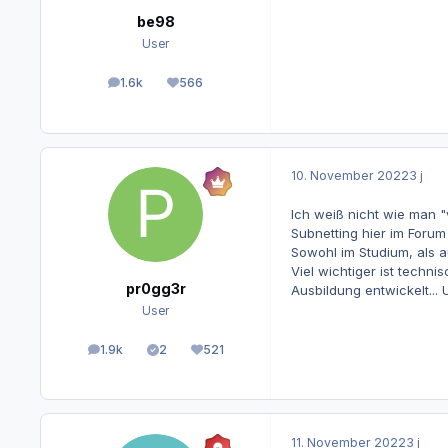
be98
User
1.6k
566
Beiträge
Reputation
10. November 2022
3 j
Ich weiß nicht wie man 
Subnetting hier im Forum
Sowohl im Studium, als a
Viel wichtiger ist tech
pr0gg3r
Ausbildung entwickelt...
User
1.9k
2
521
Beiträge
Lösungen
Reputation
11. November 2022
3 j