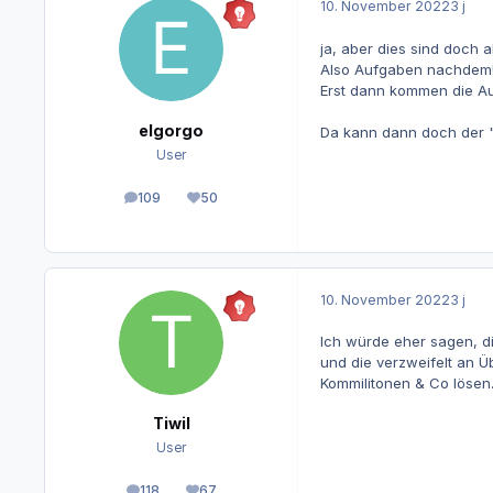
10. November 2022
3 j
ja, aber dies sind doch
Also Aufgaben nachdem! 
Erst dann kommen die Au
elgorgo
Da kann dann doch der "
User
109
50
Beiträge
Reputation
10. November 2022
3 j
Ich würde eher sagen, di
und die verzweifelt an Ü
Kommilitonen & Co lösen. 
Tiwil
User
118
67