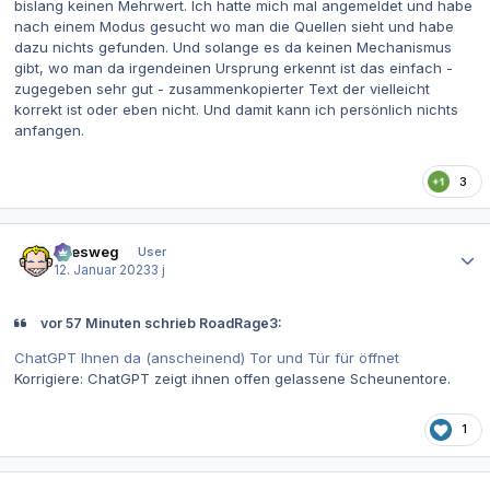
bislang keinen Mehrwert. Ich hatte mich mal angemeldet und habe
nach einem Modus gesucht wo man die Quellen sieht und habe
dazu nichts gefunden. Und solange es da keinen Mechanismus
gibt, wo man da irgendeinen Ursprung erkennt ist das einfach -
zugegeben sehr gut - zusammenkopierter Text der vielleicht
korrekt ist oder eben nicht. Und damit kann ich persönlich nichts
anfangen.
3
Autor-Statistiken
allesweg
User
12. Januar 2023
3 j
vor 57 Minuten schrieb RoadRage3:
ChatGPT Ihnen da (anscheinend) Tor und Tür für öffnet
Korrigiere: ChatGPT zeigt ihnen offen gelassene Scheunentore.
1
Autor-Statistiken