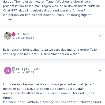
da das Thema in den letzten Tagen/Wochen ja überall sehr
präsent ist wollte ich mal Fragen was ihr so davon haltet. Nutzt ihr
Chat GPT aktuell im Arbeitsalltag, und wenn ja für was?
Ich persönlich find es sehr beeindrucken und beängstigend
zugleich.
Autor-Statistiken
Shun
User
12. Januar 2023
3 j
Es ist absolut beängstigend zu wissen, das manche große Teile
von Projekten mit ChatGPT zusammenbauen wollen.
Autor-Statistiken
RoadRage3
User
12. Januar 2023
3 j
Ich finde es überaus nervtötend, dass jetzt auf einmal "jeder"
denkt, er könne Doktorarbeiten schreiben oder
Hacker
werden
weil ChatGPT Ihnen da (anscheinend) Tor und Tür für
öffnet.
Ich bin auf der Plattform gutefrage.net des öfteren unterwegs und