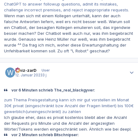
ChatGPT to answer followup questions, admit its mistakes,
challenge incorrect premises, and reject inappropriate requests.
Wenn man sich mit einem Kollegen unterhält, kann der auch
falsche Antworten liefern, weil ers nicht besser weiß. Warum soll
ein Chatbot, der besagten Kollegen emulieren soll, das irgendwie
besser machen? Der Chatbot weiß auch nur, was ihm beigebracht
wurde. Genauso wie Heinz Müller nur weiß, was ihm beigebracht
wurde ^^ Da frag ich mich, woher diese Erwartungshaltung der
Unfehlbarkeit kommen soll. Zu oft "I, Robot" geschaut?
Autor-Statistiken
Whiz-zarD
User
12. Januar 2023
3 j
vor 6 Minuten schrieb The_real_blackgyver:
zum Thema Preisgestaltung kann ich mir gut vorstellen im Monat
30€ privat (eingeschränkt bzw Anzahl der Fragen limitiert) bis 100€
gewerblich(uneingeschränkt) zu zahlen
Ich glaube eher, dass es privat kostenlos bleibt aber die Anzahl
der Requests pro Minute und die Anzahl der angezeigten
Wörter/Tokens werden eingeschränkt sein. Ähnlich wie bei deepl.
vor 2 Minuten schrieb Bitschnipser: