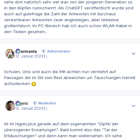
sehe dort natürlich sehr viel was von der jüngeren Generation so
in den Köpfen rumschwirrt. Als ChatGPT veröffentlicht wurde sind
auch auf gutefrage die Zahl der Antworten mit durchaus
verwertbaren Antworten zwar angestiegen, aber teilweise
grottenfalsch. Im PC-Bereich hab ich auch schon WLAN-Kabel in
den Texten gesehen...
Autor-Statistiken
charmanta
Administrator
12. Januar 2023
3 j
Schulen, Unis und auch die IHK achten nun vermehrt auf
Passagen die im Stil vom Rest abweichen um Täuschungen hiermit
aufzudecken
Autor-Statistiken
bigvic
Moderator
12. Januar 2023
3 j
Ist im Hypecylce gerade auf dem sogenannten "Gipfel der
überzogenen Erwartungen". Bald kommt also das "Tal der
Entäuschungen" und dann kann man weitersehen. Ich sehe