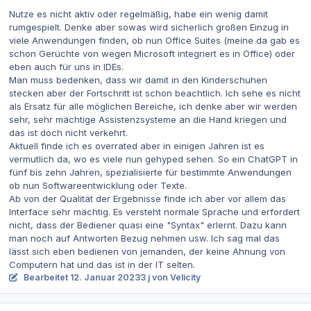
Nutze es nicht aktiv oder regelmäßig, habe ein wenig damit
rumgespielt. Denke aber sowas wird sicherlich großen Einzug in
viele Anwendungen finden, ob nun Office Suites (meine da gab es
schon Gerüchte von wegen Microsoft integriert es in Office) oder
eben auch für uns in IDEs.
Man muss bedenken, dass wir damit in den Kinderschuhen
stecken aber der Fortschritt ist schon beachtlich. Ich sehe es nicht
als Ersatz für alle möglichen Bereiche, ich denke aber wir werden
sehr, sehr mächtige Assistenzsysteme an die Hand kriegen und
das ist doch nicht verkehrt.
Aktuell finde ich es overrated aber in einigen Jahren ist es
vermutlich da, wo es viele nun gehyped sehen. So ein ChatGPT in
fünf bis zehn Jahren, spezialisierte für bestimmte Anwendungen
ob nun Softwareentwicklung oder Texte.
Ab von der Qualität der Ergebnisse finde ich aber vor allem das
Interface sehr mächtig. Es versteht normale Sprache und erfordert
nicht, dass der Bediener quasi eine "Syntax" erlernt. Dazu kann
man noch auf Antworten Bezug nehmen usw. Ich sag mal das
lässt sich eben bedienen von jemanden, der keine Ahnung von
Computern hat und das ist in der IT selten.
Bearbeitet
12. Januar 2023
3 j
von Velicity
Autor-Statistiken