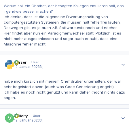
Warum soll ein Chatbot, der besagten Kollegen emulieren soll, das
irgendwie besser machen?
Ich denke, dass ist die allgemeine Erwartungshaltung von
computergestützten Systemen. Sie müssen halt fehlerfrei laufen.
Deswegen gibt es ja auch z.B. Softwaretests noch und nöcher.
Hier findet aber nun ein Paradigmenwechsel statt. Plötzlich ist es
nicht mehr ausgeschlossen und sogar auch erlaubt, dass eine
Maschine fehler macht.
Autor-Statistiken
Parser
User
12. Januar 2023
3 j
habe mich kürzlich mit meinem Chef drüber unterhalten, der war
sehr begeistert davon (auch was Code Generierung angeht).
Ich habe es noch nicht genutzt und kann daher (noch) nichts dazu
sagen.
Autor-Statistiken
Velicity
User
12. Januar 2023
3 j