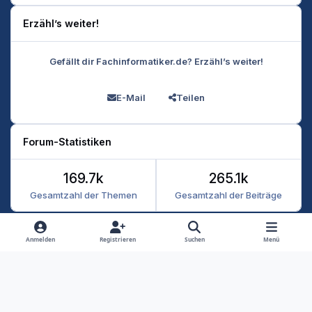
Erzähl’s weiter!
Gefällt dir Fachinformatiker.de? Erzähl’s weiter!
E-Mail
Teilen
Forum-Statistiken
169.7k
265.1k
Gesamtzahl der Themen
Gesamtzahl der Beiträge
Heller Modus
Dunkler Modus
Systemeinstellung
Anmelden
Registrieren
Suchen
Menü
Datenschutz
Kontakt
Cookies
RSS
Fachinformatiker 2026
Powered by
Invision Community