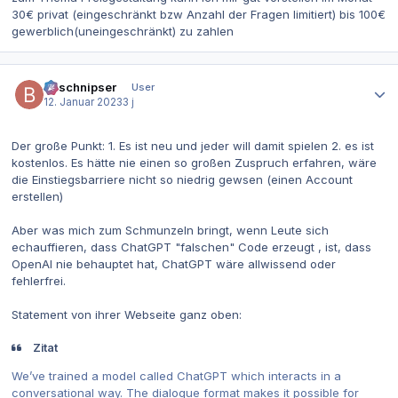
30€ privat (eingeschränkt bzw Anzahl der Fragen limitiert) bis 100€
gewerblich(uneingeschränkt) zu zahlen
Autor-Statistiken
Bitschnipser
User
12. Januar 2023
3 j
Der große Punkt: 1. Es ist neu und jeder will damit spielen 2. es ist
kostenlos. Es hätte nie einen so großen Zuspruch erfahren, wäre
die Einstiegsbarriere nicht so niedrig gewsen (einen Account
erstellen)
Aber was mich zum Schmunzeln bringt, wenn Leute sich
echauffieren, dass ChatGPT "falschen" Code erzeugt , ist, dass
OpenAI nie behauptet hat, ChatGPT wäre allwissend oder
fehlerfrei.
Statement von ihrer Webseite ganz oben:
Zitat
We’ve trained a model called ChatGPT which interacts in a
conversational way. The dialogue format makes it possible for