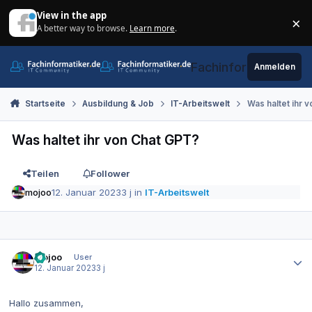
Zum Inhalt springen
View in the app
×
A better way to browse.
Learn more
.
Di
Fachinformatiker.de
Anmelden
Startseite
Ausbildung & Job
IT-Arbeitswelt
Was haltet ihr 
Was haltet ihr von Chat GPT?
Teilen
Follower
mojoo
12. Januar 2023
3 j
in
IT-Arbeitswelt
Autor-Statistiken
mojoo
User
12. Januar 2023
3 j
Hallo zusammen,