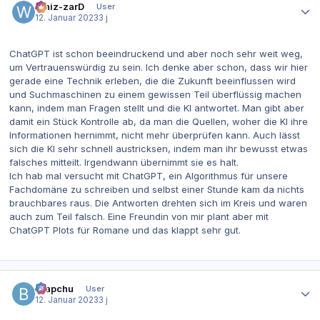
Whiz-zarD
User
12. Januar 2023
3 j
ChatGPT ist schon beeindruckend und aber noch sehr weit weg,
um Vertrauenswürdig zu sein. Ich denke aber schon, dass wir hier
gerade eine Technik erleben, die die Zukunft beeinflussen wird
und Suchmaschinen zu einem gewissen Teil überflüssig machen
kann, indem man Fragen stellt und die KI antwortet. Man gibt aber
damit ein Stück Kontrolle ab, da man die Quellen, woher die KI ihre
Informationen hernimmt, nicht mehr überprüfen kann. Auch lässt
sich die KI sehr schnell austricksen, indem man ihr bewusst etwas
falsches mitteilt. Irgendwann übernimmt sie es halt.
Ich hab mal versucht mit ChatGPT, ein Algorithmus für unsere
Fachdomäne zu schreiben und selbst einer Stunde kam da nichts
brauchbares raus. Die Antworten drehten sich im Kreis und waren
auch zum Teil falsch. Eine Freundin von mir plant aber mit
ChatGPT Plots für Romane und das klappt sehr gut.
Autor-Statistiken
Brapchu
User
12. Januar 2023
3 j