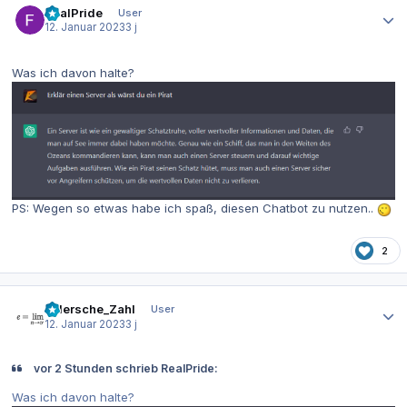
RealPride
User
12. Januar 2023
3 j
Was ich davon halte?
PS: Wegen so etwas habe ich spaß, diesen Chatbot zu nutzen..
2
Autor-Statistiken
eulersche_Zahl
User
12. Januar 2023
3 j
vor 2 Stunden schrieb RealPride:
Was ich davon halte?