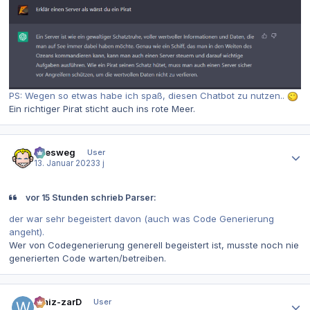
PS: Wegen so etwas habe ich spaß, diesen Chatbot zu nutzen..
Ein richtiger Pirat sticht auch ins rote Meer.
Autor-Statistiken
allesweg
User
13. Januar 2023
3 j
vor 15 Stunden schrieb Parser:
der war sehr begeistert davon (auch was Code Generierung
angeht).
Wer von Codegenerierung generell begeistert ist, musste noch nie
generierten Code warten/betreiben.
Autor-Statistiken
Whiz-zarD
User