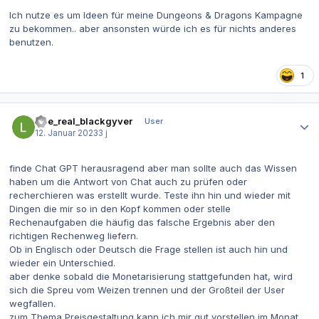
Ich nutze es um Ideen für meine Dungeons & Dragons Kampagne
zu bekommen.. aber ansonsten würde ich es für nichts anderes
benutzen.
1
Autor-Statistiken
The_real_blackgyver
User
12. Januar 2023
3 j
finde Chat GPT herausragend aber man sollte auch das Wissen
haben um die Antwort von Chat auch zu prüfen oder
recherchieren was erstellt wurde. Teste ihn hin und wieder mit
Dingen die mir so in den Kopf kommen oder stelle
Rechenaufgaben die häufig das falsche Ergebnis aber den
richtigen Rechenweg liefern.
Ob in Englisch oder Deutsch die Frage stellen ist auch hin und
wieder ein Unterschied.
aber denke sobald die Monetarisierung stattgefunden hat, wird
sich die Spreu vom Weizen trennen und der Großteil der User
wegfallen.
zum Thema Preisgestaltung kann ich mir gut vorstellen im Monat