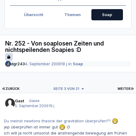
Übersicht
Themen
Soap
Nr. 252 - Von soaplosen Zeiten und
nichtspeilenden Soapies :D
dgr243
4. September 2006
19 j
in
Soap
ERSTE SEITE
L
ZURÜCK
SEITE 3 VON 21
WEITER
Gast
Gäste
5. September 2006
19 j
Du meinst newtons theorie der gravitation überprüfen??
jep überprüfen ist immer gut
:D
ich will ja nicht umsonst die anstrengende bewegung am frühen