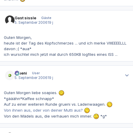
Gast sissle
Gäste
5. September 2006
19 j
Guten Morgen,
heute ist der Tag des Kopfschmerzes ... und ich merke VIIIEEEELLL
davon ;( *aua*
ich wurschtel mich jetzt mal durch 650KB logfiles eines ISS ...
Autor-Statistiken
grueni
User
5. September 2006
19 j
Guten Morgen liebe soapies.
*gääähn*Kaffee schnapp*
Auf zu einer weiteren Runde grueni vs. Ladenwaagen.
Von ihnen aus, oder von deiner Mutti aus?
Von den Mädels aus, die verhauen mich immer.
*g*