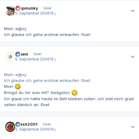
Autor-Statistiken
Chipmunky
User
5. September 2006
19 j
Moin :e@sy
Ich glaube ich gehe erstmal einkaufen :floet:
Autor-Statistiken
grueni
User
5. September 2006
19 j
Moin :e@sy
Ich glaube ich gehe erstmal einkaufen :floet:
Moin
Bringst du mir was mit? :beagolisc
Ich glaub ich hätte heute im Bett bleiben sollen...ich stell mich grad
selten dämlich an :floet:
Autor-Statistiken
Crash2001
User
5. September 2006
19 j