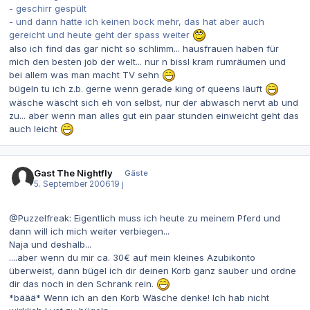
- geschirr gespült
- und dann hatte ich keinen bock mehr, das hat aber auch
gereicht und heute geht der spass weiter
also ich find das gar nicht so schlimm... hausfrauen haben für
mich den besten job der welt... nur n bissl kram rumräumen und
bei allem was man macht TV sehn
bügeln tu ich z.b. gerne wenn gerade king of queens läuft
wäsche wäscht sich eh von selbst, nur der abwasch nervt ab und
zu... aber wenn man alles gut ein paar stunden einweicht geht das
auch leicht
Gast The Nightfly
Gäste
5. September 2006
19 j
@Puzzelfreak: Eigentlich muss ich heute zu meinem Pferd und
dann will ich mich weiter verbiegen...
Naja und deshalb...
....aber wenn du mir ca. 30€ auf mein kleines Azubikonto
überweist, dann bügel ich dir deinen Korb ganz sauber und ordne
dir das noch in den Schrank rein.
*bäää* Wenn ich an den Korb Wäsche denke! Ich hab nicht