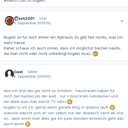
wirklich Lust zu bügeln.
Autor-Statistiken
Crash2001
User
5. September 2006
19 j
Bügeln ist für mich immer ein Alptraum. Es gibt fast nichts, was ich
mehr hasse.
Daher schaue ich auch immer, dass ich möglichst Sachen kaufe,
die man nicht oder nicht unbedingt bügeln muss.
Gast
Gäste
5. September 2006
19 j
also ich find das gar nicht so schlimm... hausfrauen haben für
mich den besten job der welt... nur n bissl kram rumräumen und
bei allem was man macht TV sehn
bügeln tu ich z.b. gerne wenn gerade king of queens läuft
wäsche wäscht sich eh von selbst, nur der abwasch nervt ab und
zu... aber wenn man alles gut ein paar stunden einweicht geht das
auch leicht