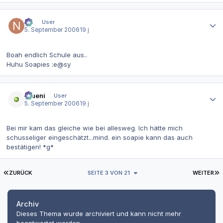
Autor-Statistiken
Ntl
User
5. September 2006
19 j
Boah endlich Schule aus..
Huhu Soapies :e@sy
Autor-Statistiken
grueni
User
5. September 2006
19 j
Bei mir kam das gleiche wie bei allesweg. Ich hätte mich
schusseliger eingeschätzt...mind. ein soapie kann das auch
bestätigen! *g*
ERSTE SEITE
L
ZURÜCK
SEITE 3 VON 21
WEITER
Archiv
Dieses Thema wurde archiviert und kann nicht mehr