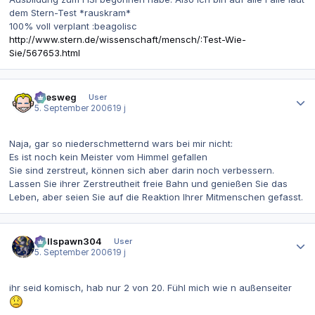
dem Stern-Test *rauskram*
100% voll verplant :beagolisc
http://www.stern.de/wissenschaft/mensch/:Test-Wie-
Sie/567653.html
Autor-Statistiken
allesweg
User
5. September 2006
19 j
Naja, gar so niederschmetternd wars bei mir nicht:
Es ist noch kein Meister vom Himmel gefallen
Sie sind zerstreut, können sich aber darin noch verbessern.
Lassen Sie ihrer Zerstreutheit freie Bahn und genießen Sie das
Leben, aber seien Sie auf die Reaktion Ihrer Mitmenschen gefasst.
Autor-Statistiken
Hellspawn304
User
5. September 2006
19 j
ihr seid komisch, hab nur 2 von 20. Fühl mich wie n außenseiter