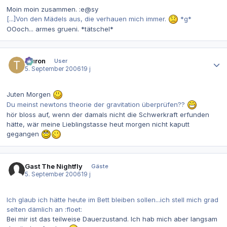
Moin moin zusammen. :e@sy
[...]Von den Mädels aus, die verhauen mich immer.
*g*
OOoch... armes grueni. *tätschel*
Autor-Statistiken
tauron
User
5. September 2006
19 j
Juten Morgen
Du meinst newtons theorie der gravitation überprüfen??
hör bloss auf, wenn der damals nicht die Schwerkraft erfunden
hätte, wär meine Lieblingstasse heut morgen nicht kaputt
gegangen
Gast The Nightfly
Gäste
5. September 2006
19 j
Ich glaub ich hätte heute im Bett bleiben sollen...ich stell mich grad
selten dämlich an :floet:
Bei mir ist das teilweise Dauerzustand. Ich hab mich aber langsam