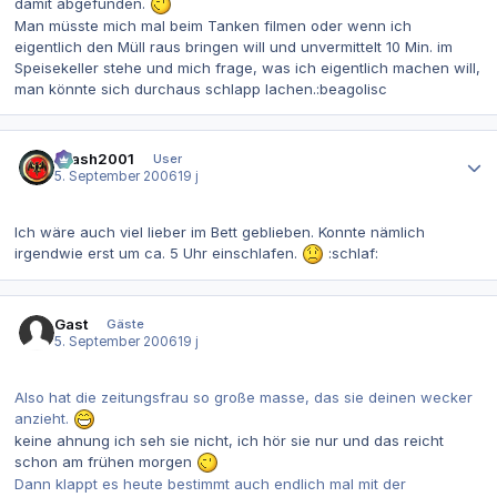
damit abgefunden.
Man müsste mich mal beim Tanken filmen oder wenn ich
eigentlich den Müll raus bringen will und unvermittelt 10 Min. im
Speisekeller stehe und mich frage, was ich eigentlich machen will,
man könnte sich durchaus schlapp lachen.:beagolisc
Autor-Statistiken
Crash2001
User
5. September 2006
19 j
Ich wäre auch viel lieber im Bett geblieben. Konnte nämlich
irgendwie erst um ca. 5 Uhr einschlafen.
:schlaf:
Gast
Gäste
5. September 2006
19 j
Also hat die zeitungsfrau so große masse, das sie deinen wecker
anzieht.
keine ahnung ich seh sie nicht, ich hör sie nur und das reicht
schon am frühen morgen
Dann klappt es heute bestimmt auch endlich mal mit der