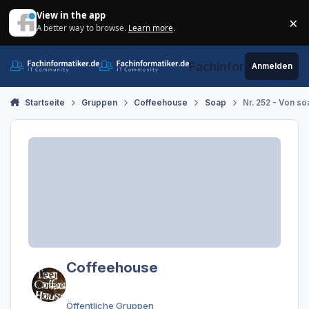
Zum Inhalt springen
View in the app
×
A better way to browse.
Learn more
.
Di
Fachinformatiker.de
Anmelden
Startseite
Gruppen
Coffeehouse
Soap
Nr. 252 - Von s
Coffeehouse
Öffentliche Gruppen