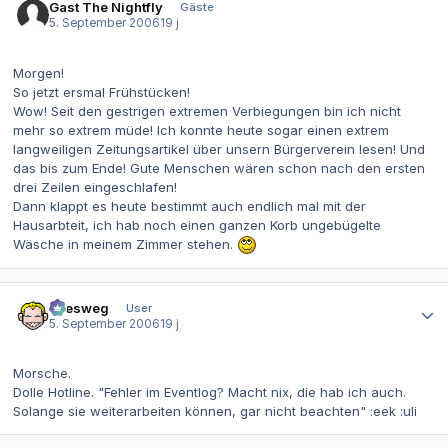
Gast The Nightfly
Gäste
5. September 2006
19 j
Morgen!
So jetzt ersmal Frühstücken!
Wow! Seit den gestrigen extremen Verbiegungen bin ich nicht
mehr so extrem müde! Ich konnte heute sogar einen extrem
langweiligen Zeitungsartikel über unsern Bürgerverein lesen! Und
das bis zum Ende! Gute Menschen wären schon nach den ersten
drei Zeilen eingeschlafen!
Dann klappt es heute bestimmt auch endlich mal mit der
Hausarbteit, ich hab noch einen ganzen Korb ungebügelte
Wäsche in meinem Zimmer stehen.
Autor-Statistiken
allesweg
User
5. September 2006
19 j
Morsche.
Dolle Hotline. "Fehler im Eventlog? Macht nix, die hab ich auch.
Solange sie weiterarbeiten können, gar nicht beachten" :eek :uli