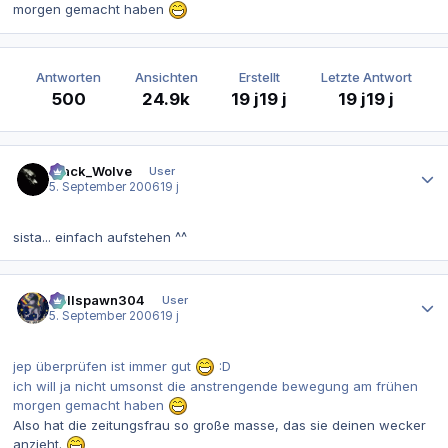
morgen gemacht haben
Antworten
Ansichten
Erstellt
Letzte Antwort
500
24.9k
19 j
19 j
19 j
19 j
Autor-Statistiken
Black_Wolve
User
5. September 2006
19 j
sista... einfach aufstehen ^^
Autor-Statistiken
Hellspawn304
User
5. September 2006
19 j
jep überprüfen ist immer gut
:D
ich will ja nicht umsonst die anstrengende bewegung am frühen
morgen gemacht haben
Also hat die zeitungsfrau so große masse, das sie deinen wecker
anzieht.