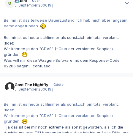
grueni
User
5. September 2006
19 j
Bei mir ist das teilweise Dauerzustand. Ich hab mich aber langsam
damit abgefunden.
...
Bei mir ist es heute schlimmer als sonst...ich bin total verplant.
:floet:
Wir können ja den "CDVS" (=Club der verplanten Soapies)
gründen.
Was will mir diese Waagen-Software mit dem Response-Code
02206 sagen? :confused:
Gast The Nightfly
Gäste
5. September 2006
19 j
Bei mir ist es heute schlimmer als sonst...ich bin total verplant.
:floet:
Wir können ja den "CDVS" (=Club der verplanten Soapies)
gründen.
Tja das ist bei mir noch extreme als sonst geworden, als ich die
Ausbildung zum FISI begonnen habe. Also ich bin auf alle Fälle laut