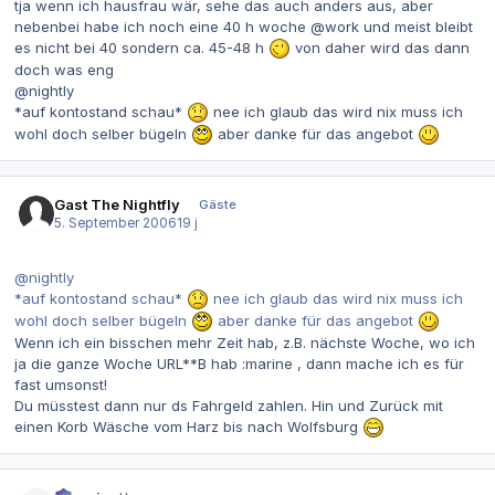
tja wenn ich hausfrau wär, sehe das auch anders aus, aber
nebenbei habe ich noch eine 40 h woche @work und meist bleibt
es nicht bei 40 sondern ca. 45-48 h
von daher wird das dann
doch was eng
@nightly
*auf kontostand schau*
nee ich glaub das wird nix muss ich
wohl doch selber bügeln
aber danke für das angebot
Gast The Nightfly
Gäste
5. September 2006
19 j
@nightly
*auf kontostand schau*
nee ich glaub das wird nix muss ich
wohl doch selber bügeln
aber danke für das angebot
Wenn ich ein bisschen mehr Zeit hab, z.B. nächste Woche, wo ich
ja die ganze Woche URL**B hab :marine , dann mache ich es für
fast umsonst!
Du müsstest dann nur ds Fahrgeld zahlen. Hin und Zurück mit
einen Korb Wäsche vom Harz bis nach Wolfsburg
Autor-Statistiken