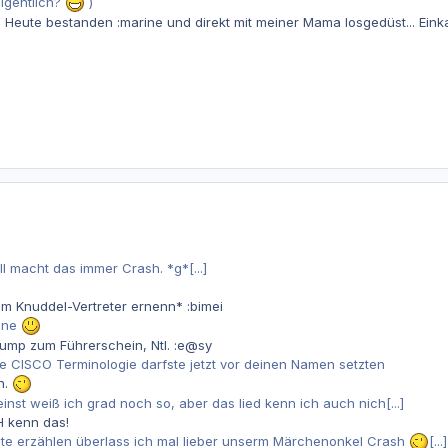
igentlich?
)
Heute bestanden :marine und direkt mit meiner Mama losgedüst... Ein
all macht das immer Crash. *g*[...]
m Knuddel-Vertreter ernenn* :bimei
ine
rump zum Führerschein, Ntl. :e@sy
CISCO Terminologie darfste jetzt vor deinen Namen setzten
n.
nst weiß ich grad noch so, aber das lied kenn ich auch nich[...]
H kenn das!
chte erzählen überlass ich mal lieber unserm Märchenonkel Crash
[...]