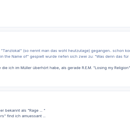
in "Tanzlokal" (so nennt man das wohl heutzutage) gegangen.. schon k
 in the Name of" gespielt wurde riefen sich zwei zu: "Was denn das für 
 die ich im Müller überhört habe, als gerade R.E.M. "Losing my Religion
r bekannt als "Rage ... "
s" find ich amuessant ...