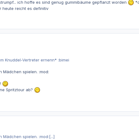
strumpf... ich hoffe es sind genug gummibäume gepflanzt worden
*
heute reicht es definitiv
m Knuddel-Vertreter ernenn* :bimei
en Mädchen spielen. :mod:
!
ne Spritztour ab?
n Mädchen spielen. :mod:[...]