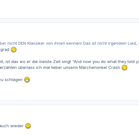
r nicht DEN Klassiker von ihnen kennen! Das ist nicht irgendein Lied,
 grad
t, ist das wo er die meiste Zeit singt "And now you do what they told y
erzählen überlass ich mal lieber unserm Märchenonkel Crash
t zu schlagen
 auch wieder