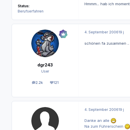
Hmmm... hab ich momentan 
Status:
Berufserfahren
4. September 2006
19 j
schönen fa zusammen .. bl
dgr243
User
2.2k
121
Beiträge
Reputation
4. September 2006
19 j
Danke an alle
Na zum Führerschein