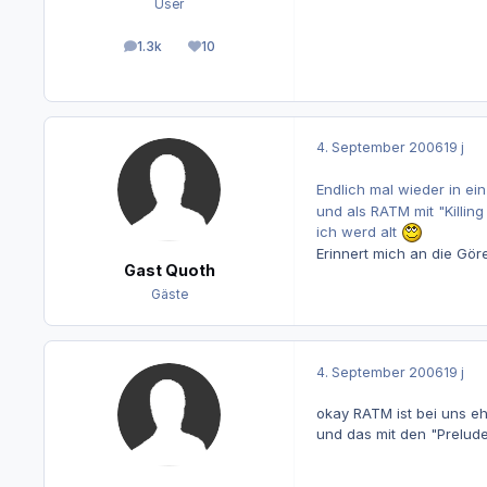
User
1.3k
10
Beiträge
Reputation
4. September 2006
19 j
Endlich mal wieder in e
und als RATM mit "Killing
ich werd alt
Erinnert mich an die Göre
Gast Quoth
Gäste
4. September 2006
19 j
okay RATM ist bei uns ehe
und das mit den "Preluder