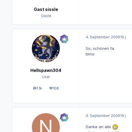
Gast sissle
Gäste
4. September 2006
19 j
So, schönen fa.
bimo
Hellspawn304
User
1.1k
106
Beiträge
Reputation
4. September 2006
19 j
Danke an alle