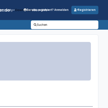
er.de
mmunity
Downloads
Jobs
Info
Bereits registriert? Anmelden
Registrieren
Suchen