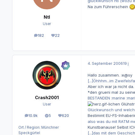
glückwunsch ntl (wozu e
Na zum Führerschein
Ntl
User
182
22
Beiträge
Reputation
4. September 2006
19 j
Hallo zusammen. :e@sy
[...]Öhhhm...im Zweifelsf
Aber ich war ja nicht da.
*den grueni mal zu seine
Crash2001
BESTANDEN :marine :mar
-lichen Glühst
User
Glückwunsch und welche 
Bestimmt EU-FS-Inhaberi
10.9k
5
620
Beiträge
Lösungen
Reputation
also was du mit RATM mei
Kunstbanause! Selbst IC
Ort / Region:
Münchner
[...]das mit dem Geschi
Speckgürtel