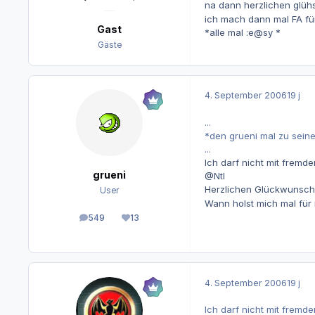
na dann herzlichen glüh
ich mach dann mal FA für 
Gast
*alle mal :e@sy *
Gäste
4. September 2006
19 j
...
*den grueni mal zu seine
...
Ich darf nicht mit fremd
grueni
@Ntl
Herzlichen Glückwunsch
User
Wann holst mich mal für 
549
13
Beiträge
Reputation
4. September 2006
19 j
Ich darf nicht mit fremde