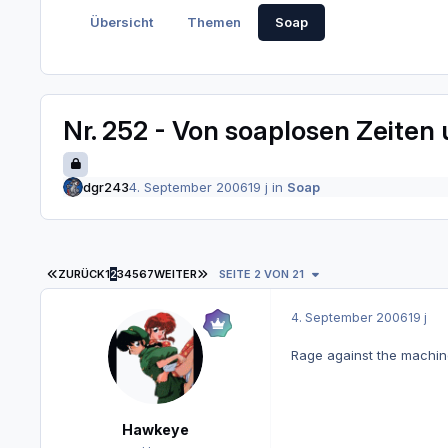
Übersicht
Themen
Soap
Nr. 252 - Von soaplosen Zeiten
dgr243
4. September 2006
19 j
in
Soap
ERSTE SEITE
LETZTE SEITE
ZURÜCK
1
2
3
4
5
6
7
WEITER
SEITE 2 VON 21
4. September 2006
19 j
Rage against the machin
Hawkeye