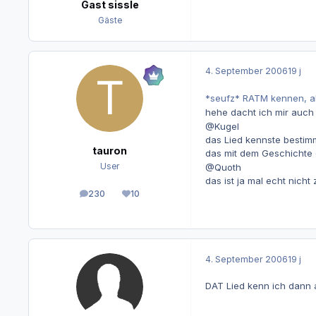
Gast sissle
Gäste
4. September 2006
19 j
*seufz* RATM kennen, abe
hehe dacht ich mir auch
@Kugel
das Lied kennste bestimm
tauron
das mit dem Geschichte 
User
@Quoth
das ist ja mal echt nich
230
10
Beiträge
Reputation
4. September 2006
19 j
DAT Lied kenn ich dann