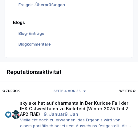
Ereignis-Überprüfungen
Blogs
Blog-Einträge
Blogkommentare
Reputationsaktivität
ERSTE SEITE
L
ZURÜCK
SEITE 4 VON 55
WEITER
skylake
hat auf
charmanta
in
Der Kuriose Fall der
IHK Ostwestfalen zu Bielefeld (Winter 2025 Teil 2
AP2 FIAE)
9. Januar
9. Jan
Vielleicht noch zu erwähnen: das Ergebnis wird von
einem paritätisch besetztem Ausschuss festgestellt. Also
sind drei Leute unabhängig zu diesen Noten gekommen,
noch dazu mit Vorliegen von deutschlandweiten