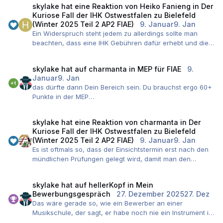
skylake
hat eine Reaktion von
Heiko Fanieng
in
Der
Lösungen.
Kuriose Fall der IHK Ostwestfalen zu Bielefeld
Dagegen vorzugehen ist vor Gericht in 99% sinnlos,
(Winter 2025 Teil 2 AP2 FIAE)
9. Januar
9. Jan
außer es liegen Formfehler vor.
Ein Widerspruch steht jedem zu allerdings sollte man
beachten, dass eine IHK Gebühren dafür erhebt und die
können mehrere hundert Euro hoch sein.
Ich glaube in meiner gesamten Laufbahn als Prüfer, der
skylake
hat auf
charmanta
in
MEP für FIAE
9.
auch bei sehr, sehr vielen Widersprüchen dabei war,
Januar
9. Jan
wurden vielleicht 1-2 entsprochen, der Rest abgelehnt.
das dürfte dann Dein Bereich sein. Du brauchst ergo 60+
Sofern der Prüfungsausschuss keinen offensichtlichen
Punkte in der MEP
formalen Fehler begangen hat, ist so ein
schau mal in meinen Hilfetext .... der BS Lehrer erstellt
Widerspruchsverfahren aussichtslos. Das bestätigen
Fragen, Du hast 15 Min Zeit und trägst dann vor.
auch etliche Gerichtsurteile. Der PA hat einen sehr
skylake
hat eine Reaktion von
charmanta
in
Der
großen, gefühlt unendlichen Ermessensspielraum und da
Kuriose Fall der IHK Ostwestfalen zu Bielefeld
der Ausschuss paritätisch besetzt ist, mit Personen aus
(Winter 2025 Teil 2 AP2 FIAE)
9. Januar
9. Jan
unterschiedlichen Feldern wird, kann gegen deren
Es ist oftmals so, dass der Einsichtstermin erst nach den
Entscheidung rechtlich nur mit Erfolg vorgegangen
mündlichen Prüfungen gelegt wird, damit man den
werden, wenn eben Formfehler vorliegen.
gesamten Abwasch mit weniger Terminen stemmen kann.
Ein "die haben zu hart bewertet" bringt nichts. Die
Ist also nicht sonderlich ungewöhnlich.
müssen sich noch nicht einmal an den Lösungsvorschlag
skylake
hat auf
hellerKopf
in
Mein
Das bei euch fast alle eine 6 kassiert haben, liegt nicht an
Bewerbungsgespräch
27. Dezember 2025
27. Dez
der IHK halten (denn es ist eben nur ein
der IHK sondern bestätigt (leider) mal wieder das Stigmata
Das wäre gerade so, wie ein Bewerber an einer
Lösungsvorschlag für einen unabhängig agierenden
"Umschüler".
Musikschule, der sagt, er habe noch nie ein Instrument in
Ausschuss).
der Hand gehabt.
Ich würde an eurer Stelle in die MEP gehen und gucken,