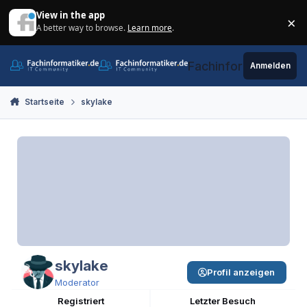
Zum Inhalt springen
View in the app
×
A better way to browse.
Learn more
.
Di
Fachinformatiker.de
Anmelden
Startseite
skylake
skylake
Profil anzeigen
Moderator
Registriert
Letzter Besuch