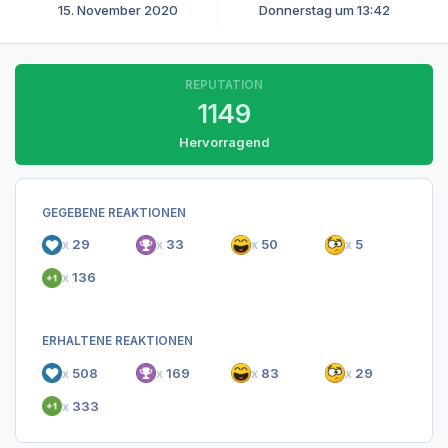
15. November 2020
Donnerstag um 13:42
REPUTATION
1149
Hervorragend
GEGEBENE REAKTIONEN
x
29
x
33
x
50
x
5
x
136
ERHALTENE REAKTIONEN
x
508
x
169
x
83
x
29
x
333