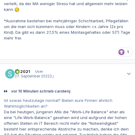
verteilt, da der MA weniger Stress hat und allgemein mehr leisten
kann
*Ausnahme bestehen bei mehrjähriger Schichtarbeit, Pflegefällen
um die man sich kümmern muss oder Kindern <x Jahre (2x pro
Kind). Da gibt es dann 27,5% eines Montasgehaltes oder 5(?) Tage
mehr frei.
1
Autor-Statistiken
SR2021
User
27. September 2022
3 j
vor 10 Minuten schrieb carstenj:
Ist sowas heutzutage normal? Bieten eure Firmen ähnlich
Wahlmöglichkeiten an?
Da bei heutigen, jüngeren ANs die "Work-Life Balance" eher als
eine "Life-Work-Balance" gesehen wird und aufgrund der hohen
offenen Stellen im IT Bereich nicht mehr die "Notwendigkeit"
besteht hier entsprechende Abstriche zu machen, denke ich dein
AG hat die Situation relativ gut erkannt. Zusätzlich haben die ANs,