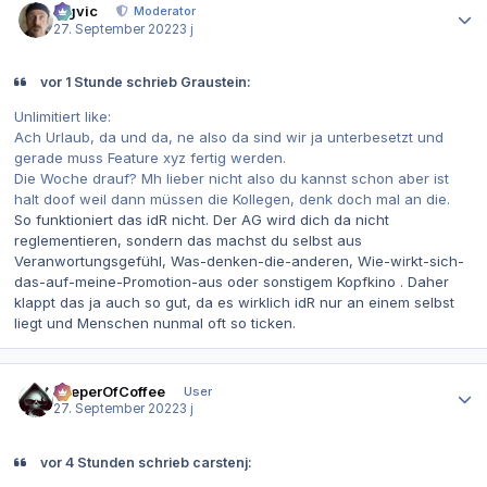
bigvic
Moderator
27. September 2022
3 j
vor 1 Stunde schrieb Graustein:
Unlimitiert like:
Ach Urlaub, da und da, ne also da sind wir ja unterbesetzt und
gerade muss Feature xyz fertig werden.
Die Woche drauf? Mh lieber nicht also du kannst schon aber ist
halt doof weil dann müssen die Kollegen, denk doch mal an die.
So funktioniert das idR nicht. Der AG wird dich da nicht
reglementieren, sondern das machst du selbst aus
Veranwortungsgefühl, Was-denken-die-anderen, Wie-wirkt-sich-
das-auf-meine-Promotion-aus oder sonstigem Kopfkino . Daher
klappt das ja auch so gut, da es wirklich idR nur an einem selbst
liegt und Menschen nunmal oft so ticken.
Autor-Statistiken
KeeperOfCoffee
User
27. September 2022
3 j
vor 4 Stunden schrieb carstenj: