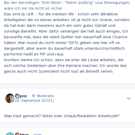
Bei der derzeitigen "Anti-Work", "Silent Quitting" usw Bewegungen,
wäre ich mir da nicht so sicher
Das sind ja i.d.R. - für die meisten AN - schon sehr attraktive
Arbeitgeber die so etwas anbieten. Ist ja nicht nur Urlaub, sondern
da hat man dann meistens auch ein sehr gutes Gehalt und
sonstige Benefits. Aber dafür verlangen die halt auch einiges, ich
bezweifle mal, dass die silent Quitter hier dauerhaft eine Chance
haben. Klar musst du nicht immer 120% geben wie hier oft so
dargestellt, aber wenn du dauerhaft stark unterdurchschnittlich
performst heißt es PIP und raus.
Insofern denke ich schon, dass da eher die Leute arbeiten, die
sich solche Gedanken über ihre Karriere machen. Ich würde das
ganze auch nicht (zumindest nicht nur) als Benefit sehen.
Autor-Statistiken
bigvic
Moderator
28. September 2022
3 j
Was hast gemacht? Kohle oder Urlaub/Reduktion Arbeitszeit?
Autor-Statistiken
Rabber
User