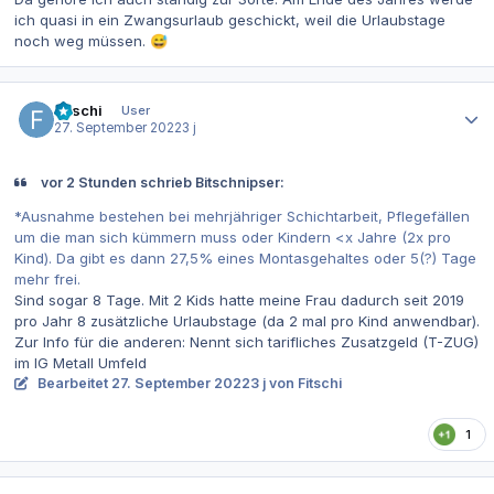
ich quasi in ein Zwangsurlaub geschickt, weil die Urlaubstage
noch weg müssen.
😅
Autor-Statistiken
Fitschi
User
27. September 2022
3 j
vor 2 Stunden schrieb Bitschnipser:
*Ausnahme bestehen bei mehrjähriger Schichtarbeit, Pflegefällen
um die man sich kümmern muss oder Kindern <x Jahre (2x pro
Kind). Da gibt es dann 27,5% eines Montasgehaltes oder 5(?) Tage
mehr frei.
Sind sogar 8 Tage. Mit 2 Kids hatte meine Frau dadurch seit 2019
pro Jahr 8 zusätzliche Urlaubstage (da 2 mal pro Kind anwendbar).
Zur Info für die anderen: Nennt sich tarifliches Zusatzgeld (T-ZUG)
im IG Metall Umfeld
Bearbeitet
27. September 2022
3 j
von Fitschi
1
Autor-Statistiken