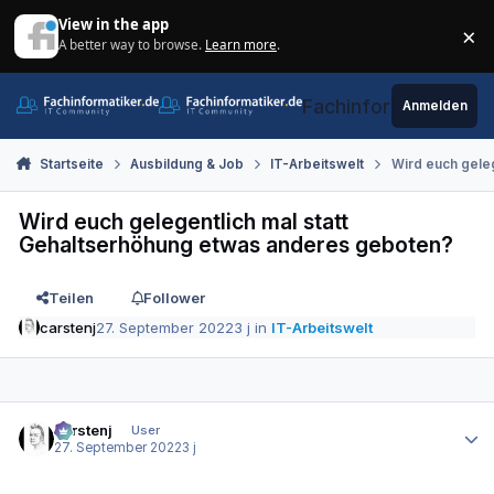
Zum Inhalt springen
View in the app
×
A better way to browse.
Learn more
.
Di
Fachinformatiker.de
Anmelden
Startseite
Ausbildung & Job
IT-Arbeitswelt
Wird euch gele
Wird euch gelegentlich mal statt
Gehaltserhöhung etwas anderes geboten?
Teilen
Follower
carstenj
27. September 2022
3 j
in
IT-Arbeitswelt
Autor-Statistiken
carstenj
User
27. September 2022
3 j