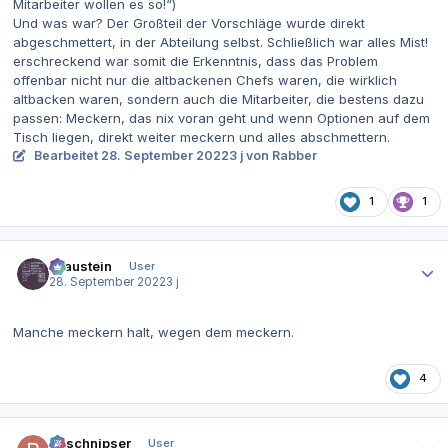
Mitarbeiter wollen es so!“)
Und was war? Der Großteil der Vorschläge wurde direkt
abgeschmettert, in der Abteilung selbst. Schließlich war alles Mist!
erschreckend war somit die Erkenntnis, dass das Problem
offenbar nicht nur die altbackenen Chefs waren, die wirklich
altbacken waren, sondern auch die Mitarbeiter, die bestens dazu
passen: Meckern, das nix voran geht und wenn Optionen auf dem
Tisch liegen, direkt weiter meckern und alles abschmettern.
Bearbeitet
28. September 2022
3 j
von Rabber
1
1
Autor-Statistiken
Graustein
User
28. September 2022
3 j
Manche meckern halt, wegen dem meckern.
4
Autor-Statistiken
Bitschnipser
User