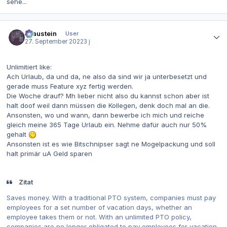
sehe...
Autor-Statistiken
Graustein
User
27. September 2022
3 j
Unlimitiert like:
Ach Urlaub, da und da, ne also da sind wir ja unterbesetzt und
gerade muss Feature xyz fertig werden.
Die Woche drauf? Mh lieber nicht also du kannst schon aber ist
halt doof weil dann müssen die Kollegen, denk doch mal an die.
Ansonsten, wo und wann, dann bewerbe ich mich und reiche
gleich meine 365 Tage Urlaub ein. Nehme dafür auch nur 50%
gehalt
Ansonsten ist es wie Bitschnipser sagt ne Mogelpackung und soll
halt primär uA Geld sparen
Zitat
Saves money. With a traditional PTO system, companies must pay
employees for a set number of vacation days, whether an
employee takes them or not. With an unlimited PTO policy,
companies are no longer obligated to pay employees for vacation