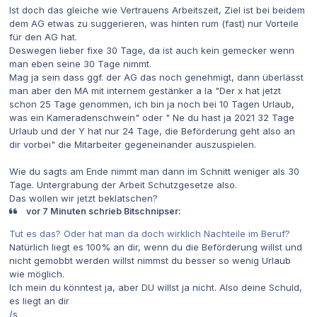
Ist doch das gleiche wie Vertrauens Arbeitszeit, Ziel ist bei beidem
dem AG etwas zu suggerieren, was hinten rum (fast) nur Vorteile
für den AG hat.
Deswegen lieber fixe 30 Tage, da ist auch kein gemecker wenn
man eben seine 30 Tage nimmt.
Mag ja sein dass ggf. der AG das noch genehmigt, dann überlässt
man aber den MA mit internem gestänker a la "Der x hat jetzt
schon 25 Tage genommen, ich bin ja noch bei 10 Tagen Urlaub,
was ein Kameradenschwein" oder " Ne du hast ja 2021 32 Tage
Urlaub und der Y hat nur 24 Tage, die Beförderung geht also an
dir vorbei" die Mitarbeiter gegeneinander auszuspielen.
Wie du sagts am Ende nimmt man dann im Schnitt weniger als 30
Tage. Untergrabung der Arbeit Schutzgesetze also.
Das wollen wir jetzt beklatschen?
vor 7 Minuten schrieb Bitschnipser:
Tut es das? Oder hat man da doch wirklich Nachteile im Beruf?
Natürlich liegt es 100% an dir, wenn du die Beförderung willst und
nicht gemobbt werden willst nimmst du besser so wenig Urlaub
wie möglich.
Ich mein du könntest ja, aber DU willst ja nicht. Also deine Schuld,
es liegt an dir
/s