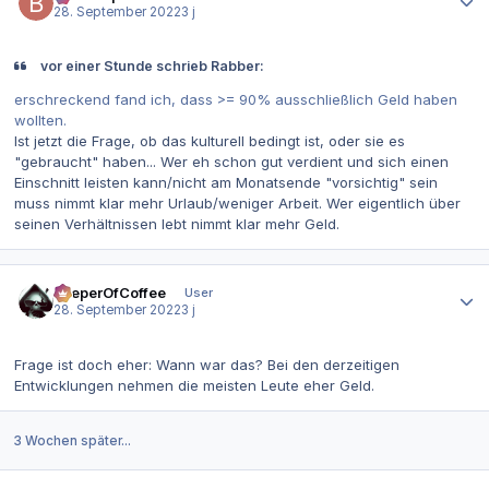
28. September 2022
3 j
vor einer Stunde schrieb Rabber:
erschreckend fand ich, dass >= 90% ausschließlich Geld haben
wollten.
Ist jetzt die Frage, ob das kulturell bedingt ist, oder sie es
"gebraucht" haben... Wer eh schon gut verdient und sich einen
Einschnitt leisten kann/nicht am Monatsende "vorsichtig" sein
muss nimmt klar mehr Urlaub/weniger Arbeit. Wer eigentlich über
seinen Verhältnissen lebt nimmt klar mehr Geld.
Autor-Statistiken
KeeperOfCoffee
User
28. September 2022
3 j
Frage ist doch eher: Wann war das? Bei den derzeitigen
Entwicklungen nehmen die meisten Leute eher Geld.
3 Wochen später...
Autor-Statistiken