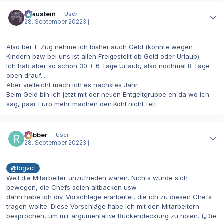
Autor-Statistiken
Graustein
User
28. September 2022
3 j
Also bei T-Zug nehme ich bisher auch Geld (könnte wegen
Kindern bzw bei uns ist allen Freigestellt ob Geld oder Urlaub).
Ich hab aber so schon 30 + 6 Tage Urlaub, also nochmal 8 Tage
oben drauf...
Aber vielleicht mach ich es nächstes Jahr.
Beim Geld bin ich jetzt mit der neuen Entgeltgruppe eh da wo ich
sag, paar Euro mehr machen den Kohl nicht fett.
Autor-Statistiken
Rabber
User
28. September 2022
3 j
@bigvic
Weil die Mitarbeiter unzufrieden waren. Nichts würde sich
bewegen, die Chefs seien altbacken usw.
dann habe ich div. Vorschläge erarbeitet, die ich zu diesen Chefs
tragen wollte. Diese Vorschläge habe ich mit den Mitarbeitern
besprochen, um mir argumentative Rückendeckung zu holen. („Die