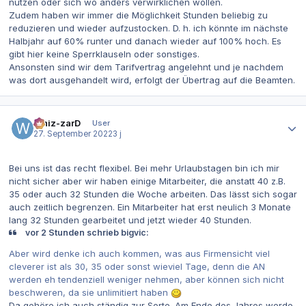
nutzen oder sich wo anders verwirklichen wollen.
Zudem haben wir immer die Möglichkeit Stunden beliebig zu
reduzieren und wieder aufzustocken. D. h. ich könnte im nächste
Halbjahr auf 60% runter und danach wieder auf 100% hoch. Es
gibt hier keine Sperrklauseln oder sonstiges.
Ansonsten sind wir dem Tarifvertrag angelehnt und je nachdem
was dort ausgehandelt wird, erfolgt der Übertrag auf die Beamten.
Autor-Statistiken
Whiz-zarD
User
27. September 2022
3 j
Bei uns ist das recht flexibel. Bei mehr Urlaubstagen bin ich mir
nicht sicher aber wir haben einige Mitarbeiter, die anstatt 40 z.B.
35 oder auch 32 Stunden die Woche arbeiten. Das lässt sich sogar
auch zeitlich begrenzen. Ein Mitarbeiter hat erst neulich 3 Monate
lang 32 Stunden gearbeitet und jetzt wieder 40 Stunden.
vor 2 Stunden schrieb bigvic:
Aber wird denke ich auch kommen, was aus Firmensicht viel
cleverer ist als 30, 35 oder sonst wieviel Tage, denn die AN
werden eh tendenziell weniger nehmen, aber können sich nicht
beschweren, da sie unlimitiert haben
Da gehöre ich auch ständig zur Sorte. Am Ende des Jahres werde