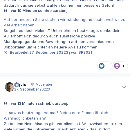
dadurch das sie selbst wählen können, ein besseres Gefühl.
vor 10 Minuten schrieb carstenj:
Auf der anderen Seite suchen wir händeringend Leute, weil wir zu
viel Arbeit haben.
So geht es doch vielen IT Unternehmen heutzutage, denke dein
AG erhofft sich dadurch auch zusätzliche positive
Mundpropaganda und Bewertungen auf den verschiedenen
Jobportalen um leichter an neuere ANs zu kommen.
Bearbeitet
27. September 2022
3 j
von SR2021
1
1
Autor-Statistiken
bigvic
Moderator
27. September 2022
3 j
vor 13 Minuten schrieb carstenj:
Ist sowas heutzutage normal? Bieten eure Firmen ähnlich
Wahlmöglichkeiten an?
Zu beidem Nein. Also es gibt vor allem in USA inzwischen extrem
viele Firmen die unlimitierten Urlaub anbieten - das ist dort