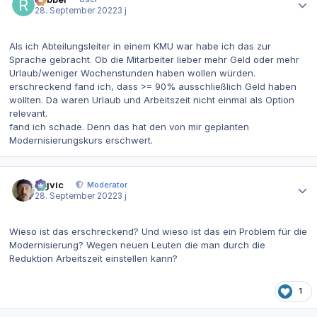
28. September 2022
3 j
Als ich Abteilungsleiter in einem KMU war habe ich das zur
Sprache gebracht. Ob die Mitarbeiter lieber mehr Geld oder mehr
Urlaub/weniger Wochenstunden haben wollen würden.
erschreckend fand ich, dass >= 90% ausschließlich Geld haben
wollten. Da waren Urlaub und Arbeitszeit nicht einmal als Option
relevant.
fand ich schade. Denn das hat den von mir geplanten
Modernisierungskurs erschwert.
Autor-Statistiken
bigvic
Moderator
28. September 2022
3 j
Wieso ist das erschreckend? Und wieso ist das ein Problem für die
Modernisierung? Wegen neuen Leuten die man durch die
Reduktion Arbeitszeit einstellen kann?
1