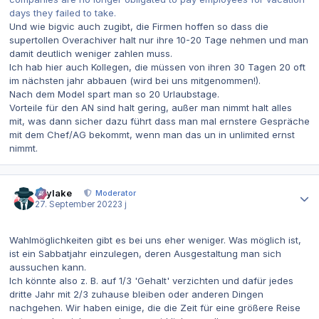
days they failed to take.
Und wie bigvic auch zugibt, die Firmen hoffen so dass die
supertollen Overachiver halt nur ihre 10-20 Tage nehmen und man
damit deutlich weniger zahlen muss.
Ich hab hier auch Kollegen, die müssen von ihren 30 Tagen 20 oft
im nächsten jahr abbauen (wird bei uns mitgenommen!).
Nach dem Model spart man so 20 Urlaubstage.
Vorteile für den AN sind halt gering, außer man nimmt halt alles
mit, was dann sicher dazu führt dass man mal ernstere Gespräche
mit dem Chef/AG bekommt, wenn man das un in unlimited ernst
nimmt.
Autor-Statistiken
skylake
Moderator
27. September 2022
3 j
Wahlmöglichkeiten gibt es bei uns eher weniger. Was möglich ist,
ist ein Sabbatjahr einzulegen, deren Ausgestaltung man sich
aussuchen kann.
Ich könnte also z. B. auf 1/3 'Gehalt' verzichten und dafür jedes
dritte Jahr mit 2/3 zuhause bleiben oder anderen Dingen
nachgehen. Wir haben einige, die die Zeit für eine größere Reise