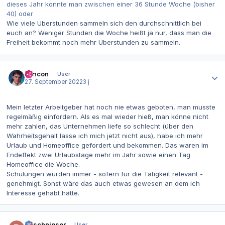
dieses Jahr konnte man zwischen einer 36 Stunde Woche (bisher
40) oder
Wie viele Überstunden sammeln sich den durchschnittlich bei
euch an? Weniger Stunden die Woche heißt ja nur, dass man die
Freiheit bekommt noch mehr Überstunden zu sammeln.
Autor-Statistiken
concon
User
27. September 2022
3 j
Mein letzter Arbeitgeber hat noch nie etwas geboten, man musste
regelmäßig einfordern. Als es mal wieder hieß, man könne nicht
mehr zahlen, das Unternehmen liefe so schlecht (über den
Wahrheitsgehalt lasse ich mich jetzt nicht aus), habe ich mehr
Urlaub und Homeoffice gefordert und bekommen. Das waren im
Endeffekt zwei Urlaubstage mehr im Jahr sowie einen Tag
Homeoffice die Woche.
Schulungen wurden immer - sofern für die Tätigkeit relevant -
genehmigt. Sonst wäre das auch etwas gewesen an dem ich
Interesse gehabt hätte.
Autor-Statistiken
Bitschnipser
User