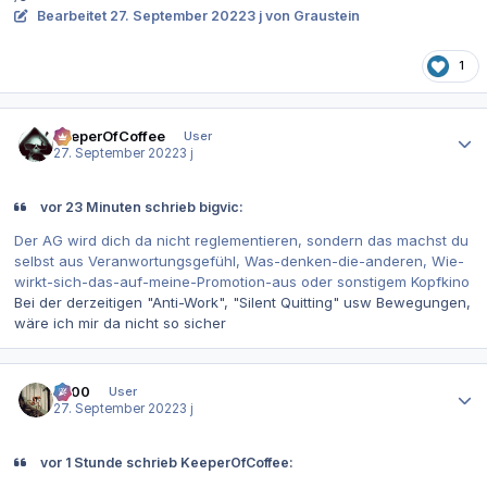
Bearbeitet
27. September 2022
3 j
von Graustein
1
Autor-Statistiken
KeeperOfCoffee
User
27. September 2022
3 j
vor 23 Minuten schrieb bigvic:
Der AG wird dich da nicht reglementieren, sondern das machst du
selbst aus Veranwortungsgefühl, Was-denken-die-anderen, Wie-
wirkt-sich-das-auf-meine-Promotion-aus oder sonstigem Kopfkino
Bei der derzeitigen "Anti-Work", "Silent Quitting" usw Bewegungen,
wäre ich mir da nicht so sicher
Autor-Statistiken
0x00
User
27. September 2022
3 j
vor 1 Stunde schrieb KeeperOfCoffee: