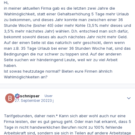
Hi,
in meiner aktuellen Firma gab es die letzten zwei Jahre die
Wahlmöglichkeit, statt einer Gehaltserhöhung 5 Tage mehr Urlaub
zu bekommen, und dieses Jahr konnte man zwischen einer 36
Stunde Woche (bisher 40) oder mehr Kohle (3,5% mehr dieses und
3,5% mehr nächstes Jahr) wählen. D.h. entschied man sich dafür,
bekommt sowohl dieses als auch nächstes Jahr nicht mehr Geld.
Auf der einen Seite ist das natürlich sehr geschickt, denn wenn
man z.B. 35 Tage Urlaub bei einer 36 Stunden Woche hat, sind das
Bedingungen die nur schwer zu toppen sind. Auf der anderen
Seite suchen wir händeringend Leute, weil wir zu viel Arbeit
haben.
Ist sowas heutzutage normal? Bieten eure Firmen ähnlich
Wahlmöglichkeiten an?
Autor-Statistiken
Bitschnipser
User
27. September 2022
3 j
Tarifgebunden, daher nein.* Kann sich aber wohl auch nur eine
Firma leisten, der es gut genug geht. Oder man hat erkannt, dass 5
Tage in nicht handwerklichen Berufen nicht zu 100% fehlende
Arbeitskraft sind, sondern sie sich in Teilen auf andere Arbeitstage