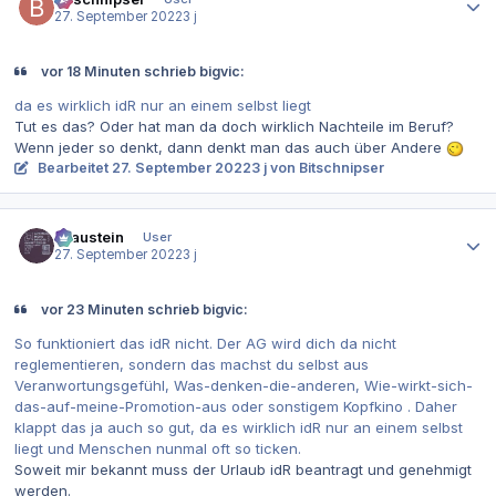
27. September 2022
3 j
vor 18 Minuten schrieb bigvic:
da es wirklich idR nur an einem selbst liegt
Tut es das? Oder hat man da doch wirklich Nachteile im Beruf?
Wenn jeder so denkt, dann denkt man das auch über Andere
Bearbeitet
27. September 2022
3 j
von Bitschnipser
Autor-Statistiken
Graustein
User
27. September 2022
3 j
vor 23 Minuten schrieb bigvic:
So funktioniert das idR nicht. Der AG wird dich da nicht
reglementieren, sondern das machst du selbst aus
Veranwortungsgefühl, Was-denken-die-anderen, Wie-wirkt-sich-
das-auf-meine-Promotion-aus oder sonstigem Kopfkino . Daher
klappt das ja auch so gut, da es wirklich idR nur an einem selbst
liegt und Menschen nunmal oft so ticken.
Soweit mir bekannt muss der Urlaub idR beantragt und genehmigt
werden.