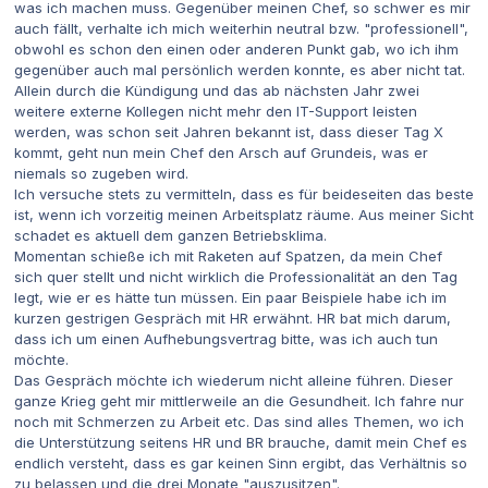
was ich machen muss. Gegenüber meinen Chef, so schwer es mir
auch fällt, verhalte ich mich weiterhin neutral bzw. "professionell",
obwohl es schon den einen oder anderen Punkt gab, wo ich ihm
gegenüber auch mal persönlich werden konnte, es aber nicht tat.
Allein durch die Kündigung und das ab nächsten Jahr zwei
weitere externe Kollegen nicht mehr den IT-Support leisten
werden, was schon seit Jahren bekannt ist, dass dieser Tag X
kommt, geht nun mein Chef den Arsch auf Grundeis, was er
niemals so zugeben wird.
Ich versuche stets zu vermitteln, dass es für beideseiten das beste
ist, wenn ich vorzeitig meinen Arbeitsplatz räume. Aus meiner Sicht
schadet es aktuell dem ganzen Betriebsklima.
Momentan schieße ich mit Raketen auf Spatzen, da mein Chef
sich quer stellt und nicht wirklich die Professionalität an den Tag
legt, wie er es hätte tun müssen. Ein paar Beispiele habe ich im
kurzen gestrigen Gespräch mit HR erwähnt. HR bat mich darum,
dass ich um einen Aufhebungsvertrag bitte, was ich auch tun
möchte.
Das Gespräch möchte ich wiederum nicht alleine führen. Dieser
ganze Krieg geht mir mittlerweile an die Gesundheit. Ich fahre nur
noch mit Schmerzen zu Arbeit etc. Das sind alles Themen, wo ich
die Unterstützung seitens HR und BR brauche, damit mein Chef es
endlich versteht, dass es gar keinen Sinn ergibt, das Verhältnis so
zu belassen und die drei Monate "auszusitzen".