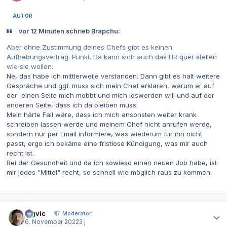
AUTOR
vor 12 Minuten schrieb Brapchu:
Aber ohne Zustimmung deines Chefs gibt es keinen
Aufhebungsvertrag. Punkt. Da kann sich auch das HR quer stellen
wie sie wollen.
Ne, das habe ich mittlerweile verstanden. Dann gibt es halt weitere
Gespräche und ggf. muss sich mein Chef erklären, warum er auf
der einen Seite mich mobbt und mich loswerden will und auf der
anderen Seite, dass ich da bleiben muss.
Mein härte Fall wäre, dass ich mich ansonsten weiter krank
schreiben lassen werde und meinem Chef nicht anrufen werde,
sondern nur per Email informiere, was wiederum für ihn nicht
passt, ergo ich bekäme eine fristlose Kündigung, was mir auch
recht ist.
Bei der Gesundheit und da ich sowieso einen neuen Job habe, ist
mir jedes "Mittel" recht, so schnell wie möglich raus zu kommen.
Autor-Statistiken
bigvic
Moderator
6. November 2022
3 j