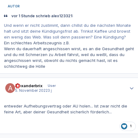
AUTOR
vor 1 Stunde schrieb alex123321:
Und wenn er nicht zustimmt, dann chillst du die nächsten Monate
halt und sitzt deine Kündigungsfrist ab. Trinkst Kaffee und browst
ein wenig das Web. Was soll denn passieren? Eine Kündigung?
Ein schlechtes Arbeitszeugnis z.B.
Wenn du dauerhaft angeschissen wirst, es an die Gesundheit geht
und du mit Schmerzen zu Arbeit fährst, weil du weißt, dass du
angeschissen wirst, obwohl du nichts gemacht hast, ist es
schlichtweg die Hölle
Autor-Statistiken
alexanderbrix
User
5. November 2022
3 j
entweder Aufhebungsvertrag oder AU holen... Ist zwar nicht die
feine Art, aber deiner Gesundheit sicherlich förderlich...
1