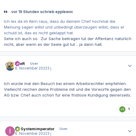
vor 19 Stunden schrieb epplewoi:
Ich les da im Kern raus, dass du deinem Chef nochmal die
Meinung sagen willst und unbedingt überzeugen willst, dass er
schuld ist, das es nicht geklappt hat.
Sehe ich auch so. Zur Sache beitragen tut der Affentanz natürlich
nicht, aber wenn es der Seele gut tut .. ja dann halt.
Autor-Statistiken
eneR
User
6. November 2022
3 j
Ich würde mal den Besuch bei einem Arbeitsrechlter empfehlen.
Vielleicht reichen deine Probleme mit und die Vorwürfe gegen den
AG bzw. Chef auch schon für eine fristlose Kündigung deinerseits.
1
Autor-Statistiken
IT-Systemimperator
User
6. November 2022
3 j