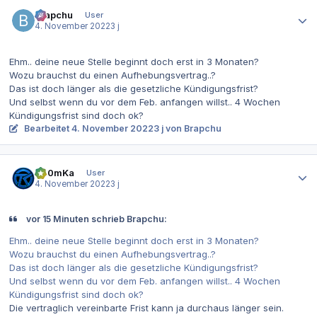
Autor-Statistiken
Brapchu
User
4. November 2022
3 j
Ehm.. deine neue Stelle beginnt doch erst in 3 Monaten?
Wozu brauchst du einen Aufhebungsvertrag..?
Das ist doch länger als die gesetzliche Kündigungsfrist?
Und selbst wenn du vor dem Feb. anfangen willst.. 4 Wochen
Kündigungsfrist sind doch ok?
Bearbeitet
4. November 2022
3 j
von Brapchu
Autor-Statistiken
Th0mKa
User
4. November 2022
3 j
vor 15 Minuten schrieb Brapchu:
Ehm.. deine neue Stelle beginnt doch erst in 3 Monaten?
Wozu brauchst du einen Aufhebungsvertrag..?
Das ist doch länger als die gesetzliche Kündigungsfrist?
Und selbst wenn du vor dem Feb. anfangen willst.. 4 Wochen
Kündigungsfrist sind doch ok?
Die vertraglich vereinbarte Frist kann ja durchaus länger sein.