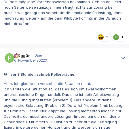
Du hast mögliche Vorgehensweisen bekommen. Geh es an. Jetzt
noch Seitenweise rumzujammern trägt nichts zur Lösung bei,
ausser wie gesagt das verschafft dir emotionale Entlastung, dann
mach ruhig weiter - auf die paar Kilobyte kommts in der DB auch
nicht drauf an.
1
1
Autor-Statistiken
pr0gg3r
User
6. November 2022
3 j
vor 3 Stunden schrieb Kellerbräune:
Ähm, ich glaube du verstehst die Situation nicht.
Ich versteh die Situation so, dass es sich um zwei vollkommen
unterschiedliche Dinge handelt. Das eine ist dein Arbeitsvertrag
und die Kündigungsfirsten (Problem 1). Das andere ist deine
psychische Belastung (Problem 2). Du willst Problem 2 mit Lösung
für Problem 1 lösen. Nur klappt die Lösung momentan leider nicht.
Das heißt, du musst andere Lösungen finden, um dich um deine
Gesundheit zu kümmern. Du bist da zu sehr auf die Kündigung
fixiert. Erweitere deinen Horizont und dir werden sich neue