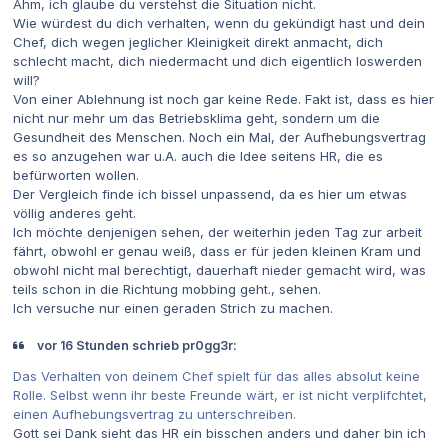
Ähm, ich glaube du verstehst die Situation nicht.
Wie würdest du dich verhalten, wenn du gekündigt hast und dein
Chef, dich wegen jeglicher Kleinigkeit direkt anmacht, dich
schlecht macht, dich niedermacht und dich eigentlich loswerden
will?
Von einer Ablehnung ist noch gar keine Rede. Fakt ist, dass es hier
nicht nur mehr um das Betriebsklima geht, sondern um die
Gesundheit des Menschen. Noch ein Mal, der Aufhebungsvertrag
es so anzugehen war u.A. auch die Idee seitens HR, die es
befürworten wollen.
Der Vergleich finde ich bissel unpassend, da es hier um etwas
völlig anderes geht.
Ich möchte denjenigen sehen, der weiterhin jeden Tag zur arbeit
fährt, obwohl er genau weiß, dass er für jeden kleinen Kram und
obwohl nicht mal berechtigt, dauerhaft nieder gemacht wird, was
teils schon in die Richtung mobbing geht., sehen.
Ich versuche nur einen geraden Strich zu machen.
vor 16 Stunden schrieb pr0gg3r:
Das Verhalten von deinem Chef spielt für das alles absolut keine
Rolle. Selbst wenn ihr beste Freunde wärt, er ist nicht verplifchtet,
einen Aufhebungsvertrag zu unterschreiben.
Gott sei Dank sieht das HR ein bisschen anders und daher bin ich