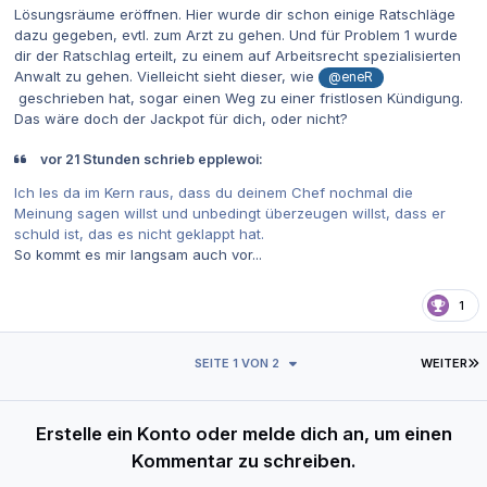
Lösungsräume eröffnen. Hier wurde dir schon einige Ratschläge
dazu gegeben, evtl. zum Arzt zu gehen. Und für Problem 1 wurde
dir der Ratschlag erteilt, zu einem auf Arbeitsrecht spezialisierten
Anwalt zu gehen. Vielleicht sieht dieser, wie
@eneR
geschrieben hat, sogar einen Weg zu einer fristlosen Kündigung.
Das wäre doch der Jackpot für dich, oder nicht?
vor 21 Stunden schrieb epplewoi:
Ich les da im Kern raus, dass du deinem Chef nochmal die
Meinung sagen willst und unbedingt überzeugen willst, dass er
schuld ist, das es nicht geklappt hat.
So kommt es mir langsam auch vor...
1
L
SEITE 1 VON 2
WEITER
Erstelle ein Konto oder melde dich an, um einen
Kommentar zu schreiben.