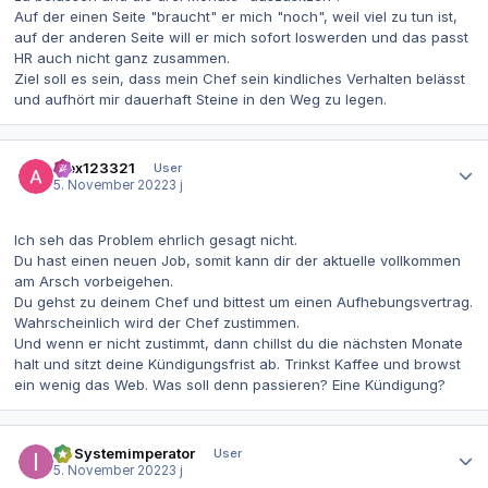
Auf der einen Seite "braucht" er mich "noch", weil viel zu tun ist,
auf der anderen Seite will er mich sofort loswerden und das passt
HR auch nicht ganz zusammen.
Ziel soll es sein, dass mein Chef sein kindliches Verhalten belässt
und aufhört mir dauerhaft Steine in den Weg zu legen.
Autor-Statistiken
alex123321
User
5. November 2022
3 j
Ich seh das Problem ehrlich gesagt nicht.
Du hast einen neuen Job, somit kann dir der aktuelle vollkommen
am Arsch vorbeigehen.
Du gehst zu deinem Chef und bittest um einen Aufhebungsvertrag.
Wahrscheinlich wird der Chef zustimmen.
Und wenn er nicht zustimmt, dann chillst du die nächsten Monate
halt und sitzt deine Kündigungsfrist ab. Trinkst Kaffee und browst
ein wenig das Web. Was soll denn passieren? Eine Kündigung?
Autor-Statistiken
IT-Systemimperator
User
5. November 2022
3 j