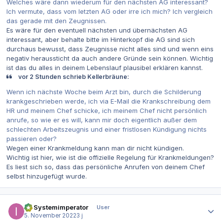
Welches wäre dann wiederum für den nächsten AG interessant?
Ich vermute, dass vom letzten AG oder irre ich mich? Ich vergleich
das gerade mit den Zeugnissen.
Es wäre für den eventuell nächsten und übernächsten AG
interessant, aber behalte bitte im Hinterkopf die AG sind sich
durchaus bewusst, dass Zeugnisse nicht alles sind und wenn eins
negativ heraussticht da auch andere Gründe sein können. Wichtig
ist das du alles in deinem Lebenslauf plausibel erklären kannst.
vor 2 Stunden schrieb Kellerbräune:
Wenn ich nächste Woche beim Arzt bin, durch die Schilderung
krankgeschrieben werde, ich via E-Mail die Krankschreibung dem
HR und meinem Chef schicke, ich meinem Chef nicht persönlich
anrufe, so wie er es will, kann mir doch eigentlich außer dem
schlechten Arbeitszeugnis und einer fristlosen Kündigung nichts
passieren oder?
Wegen einer Krankmeldung kann man dir nicht kündigen.
Wichtig ist hier, wie ist die offizielle Regelung für Krankmeldungen?
Es liest sich so, dass das persönliche Anrufen von deinem Chef
selbst hinzugefügt wurde.
Autor-Statistiken
IT-Systemimperator
User
5. November 2022
3 j