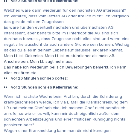
vor 2 Stunden schrieb Kellerbräune:
Welches wäre dann wiederum für den nächsten AG interessant?
Ich vermute, dass vom letzten AG oder irre ich mich? Ich vergleich
das gerade mit den Zeugnissen.
Es wäre für den eventuell nächsten und übernächsten AG
interessant, aber behalte bitte im Hinterkopf die AG sind sich
durchaus bewusst, dass Zeugnisse nicht alles sind und wenn eins
negativ heraussticht da auch andere Gründe sein können. Wichtig
ist das du alles in deinem Lebenslauf plausibel erklären kannst.
Mein LL ist lückenlos. Mein LL ist ausführlicher als mein z.B.
Anschreiben. Mein LL sagt mehr aus.
Das habe ich wiederum bei zich Bewerbungen bemerkt. Ich kann
alles erklären etc.
vor 26 Minuten schrieb cortez:
vor 2 Stunden schrieb Kellerbräune:
Wenn ich nächste Woche beim Arzt bin, durch die Schilderung
krankgeschrieben werde, ich via E-Mail die Krankschreibung dem
HR und meinem Chef schicke, ich meinem Chef nicht persönlich
anrufe, so wie er es will, kann mir doch eigentlich außer dem
schlechten Arbeitszeugnis und einer fristlosen Kündigung nichts
passieren oder?
Wegen einer Krankmeldung kann man dir nicht kündigen.