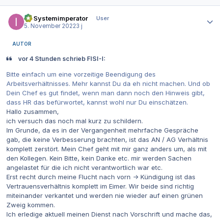
Autor-Statistiken
IT-Systemimperator
User
5. November 2022
3 j
AUTOR
vor 4 Stunden schrieb FISI-I:
Bitte einfach um eine vorzeitige Beendigung des
Arbeitsverhältnisses. Mehr kannst Du da eh nicht machen. Und ob
Dein Chef es gut findet, wenn man dann noch den Hinweis gibt,
dass HR das befürwortet, kannst wohl nur Du einschätzen.
Hallo zusammen,
ich versuch das noch mal kurz zu schildern.
Im Grunde, da es in der Vergangenheit mehrfache Gespräche
gab, die keine Verbesserung brachten, ist das AN / AG Verhältnis
komplett zerstört. Mein Chef geht mit mir ganz anders um, als mit
den Kollegen. Kein Bitte, kein Danke etc. mir werden Sachen
angelastet für die ich nicht verantwortlich war etc.
Erst recht durch meine Flucht nach vorn -> Kündigung ist das
Vertrauensverhältnis komplett im Eimer. Wir beide sind richtig
miteinander verkantet und werden nie wieder auf einen grünen
Zweig kommen.
Ich erledige aktuell meinen Dienst nach Vorschrift und mache das,