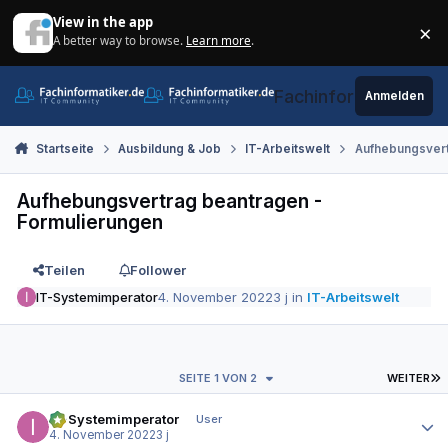
Zum Inhalt springen
View in the app
×
A better way to browse.
Learn more
.
Di
Fachinformatiker.de
Anmelden
Startseite
Ausbildung & Job
IT-Arbeitswelt
Aufhebungsvert
Aufhebungsvertrag beantragen -
Formulierungen
Teilen
Follower
IT-Systemimperator
4. November 2022
3 j
in
IT-Arbeitswelt
L
SEITE 1 VON 2
WEITER
Autor-Statistiken
IT-Systemimperator
User
4. November 2022
3 j