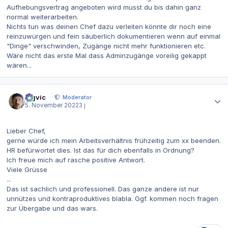
Aufhebungsvertrag angeboten wird musst du bis dahin ganz
normal weiterarbeiten.
Nichts tun was deinen Chef dazu verleiten könnte dir noch eine
reinzuwürgen und fein säuberlich dokumentieren wenn auf einmal
"Dinge" verschwinden, Zugänge nicht mehr funktionieren etc.
Wäre nicht das erste Mal dass Adminzugänge voreilig gekappt
wären...
Autor-Statistiken
bigvic
Moderator
5. November 2022
3 j
Lieber Chef,
gerne würde ich mein Arbeitsverhältnis frühzeitig zum xx beenden.
HR befürwortet dies. Ist das für dich ebenfalls in Ordnung?
Ich freue mich auf rasche positive Antwort.
Viele Grüsse
...
Das ist sachlich und professionell. Das ganze andere ist nur
unnützes und kontraproduktives blabla. Ggf. kommen noch fragen
zur Übergabe und das wars.