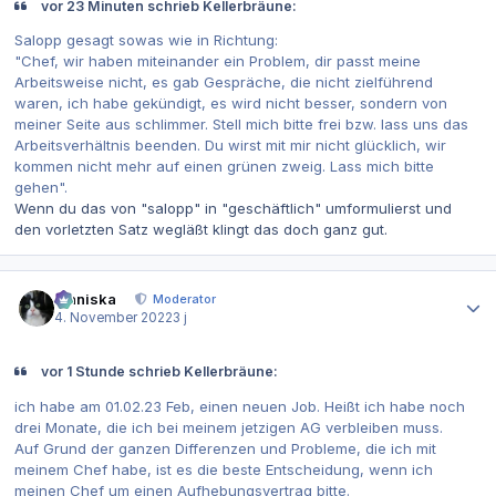
vor 23 Minuten schrieb Kellerbräune:
Salopp gesagt sowas wie in Richtung:
"Chef, wir haben miteinander ein Problem, dir passt meine
Arbeitsweise nicht, es gab Gespräche, die nicht zielführend
waren, ich habe gekündigt, es wird nicht besser, sondern von
meiner Seite aus schlimmer. Stell mich bitte frei bzw. lass uns das
Arbeitsverhältnis beenden. Du wirst mit mir nicht glücklich, wir
kommen nicht mehr auf einen grünen zweig. Lass mich bitte
gehen".
Wenn du das von "salopp" in "geschäftlich" umformulierst und
den vorletzten Satz wegläßt klingt das doch ganz gut.
Autor-Statistiken
Maniska
Moderator
4. November 2022
3 j
vor 1 Stunde schrieb Kellerbräune:
ich habe am 01.02.23 Feb, einen neuen Job. Heißt ich habe noch
drei Monate, die ich bei meinem jetzigen AG verbleiben muss.
Auf Grund der ganzen Differenzen und Probleme, die ich mit
meinem Chef habe, ist es die beste Entscheidung, wenn ich
meinen Chef um einen Aufhebungsvertrag bitte.