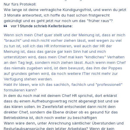
Nur fürs Protokoll:
Wie lange ist deine vertragliche Kündigungsfrist, und wenn du jetzt
3 Monate antwortest, ich hoffe du hast schon fristgerecht
gekündigt und es geht jetzt nur noch um das "früher raus"?
vor 1 Stunde schrieb Kellerbräune:
Wenn sich mein Chef quer stellt und der Meinung ist, dass er mich
"braucht" und mich nicht vorher ziehen lässt, weil wegen zu viel
zu tun ist, soll ich das HR informieren, weil auch der HR der
Meinung ist, dass das ganze gar kein Sinn hat und mich
unterstützen wird, dass mein Chef mal kein "kindliches" Verhalten
an den Tag legt, sondern mich ziehen lässt. Auch wenn mein Chef
das niemals zugeben wird, ist dem bewusst, das ihm der Poppes
auf grundeis gehen wird, da noch weitere ITler nicht mehr zur
Verfügung stehen werden.
Habt ihr Ideen, wie ich das sachlich, fachlich und "professionell"
formulieren kann?
In dem du noch mal mit deinem Chef HR sprichst, dort erklärst
dass du einem Aufhebungsvertrag nicht abgeneigt bist und sie
das klären sollen. Im Zweifelsfall entscheidet dann nicht dein
direkter Chef, sondern die Ebene drüber ob es gesund für das
Betriebsklima ist, dich noch weiter zu beschäftigen
Wann wäre denn, unter Anrechnung sämtlicher Überstunden und
Resturlaubsansprüche dein letzter Arbeitstag? Wenn dir kein