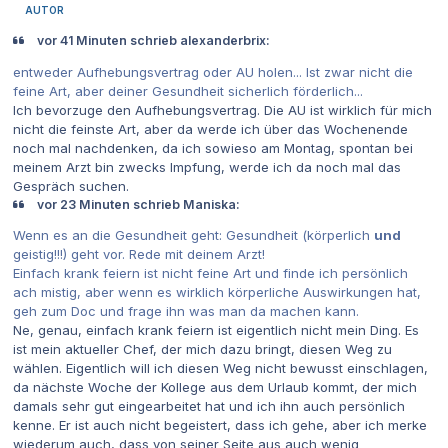
AUTOR
vor 41 Minuten schrieb alexanderbrix:
entweder Aufhebungsvertrag oder AU holen... Ist zwar nicht die
feine Art, aber deiner Gesundheit sicherlich förderlich...
Ich bevorzuge den Aufhebungsvertrag. Die AU ist wirklich für mich
nicht die feinste Art, aber da werde ich über das Wochenende
noch mal nachdenken, da ich sowieso am Montag, spontan bei
meinem Arzt bin zwecks Impfung, werde ich da noch mal das
Gespräch suchen.
vor 23 Minuten schrieb Maniska:
Wenn es an die Gesundheit geht: Gesundheit (körperlich
und
geistig!!!) geht vor. Rede mit deinem Arzt!
Einfach krank feiern ist nicht feine Art und finde ich persönlich
ach mistig, aber wenn es wirklich körperliche Auswirkungen hat,
geh zum Doc und frage ihn was man da machen kann.
Ne, genau, einfach krank feiern ist eigentlich nicht mein Ding. Es
ist mein aktueller Chef, der mich dazu bringt, diesen Weg zu
wählen. Eigentlich will ich diesen Weg nicht bewusst einschlagen,
da nächste Woche der Kollege aus dem Urlaub kommt, der mich
damals sehr gut eingearbeitet hat und ich ihn auch persönlich
kenne. Er ist auch nicht begeistert, dass ich gehe, aber ich merke
wiederum auch, dass von seiner Seite aus auch wenig