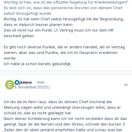
Wichtig ist hier, wie ist die offizielle Regelung für Krankmeldungen?
Es liest sich so, dass das persönliche Anrufen von deinem Chef
selbst hinzugefügt wurde.
Richtig. Es hat mein Chef selbst hinzugefügt mit der Begründung,
dass er dadurch besser planen kann.
Das ist nicht nur ein Punkt. Lt. Vertrag muss ich nur dem HR
bescheid geben.
Es gibt noch diverse Punkte, die er anders handelt, als im Vertrag
stehen, aber das sind Punkte, die ich im Gespräch erwähnen
werde.
Ich habe ja schon bereits gekündigt.
Autor-Statistiken
epplewoi
User
5. November 2022
3 j
Ich les da im Kern raus, dass du deinem Chef nochmal die
Meinung sagen willst und unbedingt überzeugen willst, dass er
schuld ist, das es nicht geklappt hat.
Nach deiner Schilderung kann ich mir nicht vorstellen dass dir das
gelingt. Spar dir die Nerven und den Stress, schreib den kurzen 3
Zeiler den dir oben jemand empfohlen hatte und schau was bei