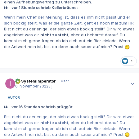
einen Aufhebungsvertrag zu unterschreiben.
vor 1 Stunde schrieb Kellerbräune:
Wenn mein Chef der Meinung ist, dass es ihm nicht passt und er
sich bockig stellt, was er die ganze Zeit, geht es noch mal zum HR.
Bist nicht du derjenige, der sich etwas bockig stellt? Dir wird etwas
abgelehnt was dir
nicht zusteht
, aber du beharrst darauf. Du
kannst mich gerne fragen ob ich dich auf ein Bier einlade. Wenn
die Antwort nein ist, bist da dann auch sauer auf mich? Prost
1
Autor-Statistiken
IT-Systemimperator
User
6. November 2022
3 j
AUTOR
vor 16 Stunden schrieb pr0gg3r:
Bist nicht du derjenige, der sich etwas bockig stellt? Dir wird etwas
abgelehnt was dir
nicht zusteht
, aber du beharrst darauf. Du
kannst mich gerne fragen ob ich dich auf ein Bier einlade. Wenn
die Antwort nein ist, bist da dann auch sauer auf mich? Prost