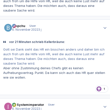
auch froh um die Hilfe vom HR, weil die auch keine Lust mehr auf
dieses Thema haben. Die möchten auch, dass daraus eine
saubere Sache wird.
Autor-Statistiken
Brapchu
User
6. November 2022
3 j
vor 21 Minuten schrieb Kellerbräune:
Gott sei Dank sieht das HR ein bisschen anders und daher bin ich
auch froh um die Hilfe vom HR, weil die auch keine Lust mehr auf
dieses Thema haben. Die möchten auch, dass daraus eine
saubere Sache wird.
Aber ohne Zustimmung deines Chefs gibt es keinen
Aufhebungsvertrag. Punkt. Da kann sich auch das HR quer stellen
wie sie wollen.
1
Autor-Statistiken
IT-Systemimperator
User
6. November 2022
3 j