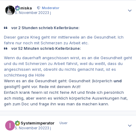
Autor-Statistiken
Maniska
Moderator
5. November 2022
3 j
vor 2 Stunden schrieb Kellerbräune:
Dieser ganze Krieg geht mir mittlerweile an die Gesundheit. Ich
fahre nur noch mit Schmerzen zu Arbeit etc.
vor 52 Minuten schrieb Kellerbräune:
Wenn du dauerhaft angeschissen wirst, es an die Gesundheit geht
und du mit Schmerzen zu Arbeit fährst, weil du weißt, dass du
angeschissen wirst, obwohl du nichts gemacht hast, ist es
schlichtweg die Hölle
Wenn es an die Gesundheit geht: Gesundheit (körperlich
und
geistig!!!) geht vor. Rede mit deinem Arzt!
Einfach krank feiern ist nicht feine Art und finde ich persönlich
ach mistig, aber wenn es wirklich körperliche Auswirkungen hat,
geh zum Doc und frage ihn was man da machen kann.
Autor-Statistiken
IT-Systemimperator
User
5. November 2022
3 j