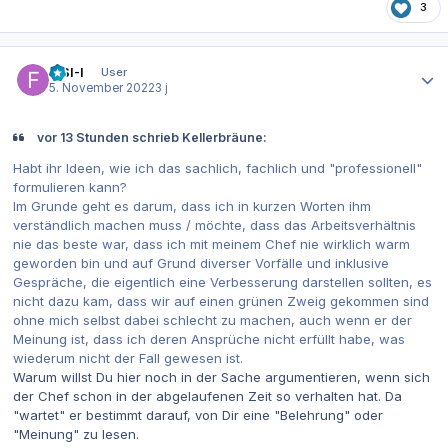
3
Autor-Statistiken
FISI-I
User
5. November 2022
3 j
vor 13 Stunden schrieb Kellerbräune:
Habt ihr Ideen, wie ich das sachlich, fachlich und "professionell"
formulieren kann?
Im Grunde geht es darum, dass ich in kurzen Worten ihm
verständlich machen muss / möchte, dass das Arbeitsverhältnis
nie das beste war, dass ich mit meinem Chef nie wirklich warm
geworden bin und auf Grund diverser Vorfälle und inklusive
Gespräche, die eigentlich eine Verbesserung darstellen sollten, es
nicht dazu kam, dass wir auf einen grünen Zweig gekommen sind
ohne mich selbst dabei schlecht zu machen, auch wenn er der
Meinung ist, dass ich deren Ansprüche nicht erfüllt habe, was
wiederum nicht der Fall gewesen ist.
Warum willst Du hier noch in der Sache argumentieren, wenn sich
der Chef schon in der abgelaufenen Zeit so verhalten hat. Da
"wartet" er bestimmt darauf, von Dir eine "Belehrung" oder
"Meinung" zu lesen.