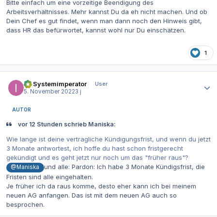
Bitte einfach um eine vorzeitige Beendigung des
Arbeitsverhältnisses. Mehr kannst Du da eh nicht machen. Und ob
Dein Chef es gut findet, wenn man dann noch den Hinweis gibt,
dass HR das befürwortet, kannst wohl nur Du einschätzen.
1
Autor-Statistiken
IT-Systemimperator
User
5. November 2022
3 j
AUTOR
vor 12 Stunden schrieb Maniska:
Wie lange ist deine vertragliche Kündigungsfrist, und wenn du jetzt
3 Monate antwortest, ich hoffe du hast schon fristgerecht
gekündigt und es geht jetzt nur noch um das "früher raus"?
und alle: Pardon: Ich habe 3 Monate Kündigsfrist, die
@Maniska
Fristen sind alle eingehalten.
Je früher ich da raus komme, desto eher kann ich bei meinem
neuen AG anfangen. Das ist mit dem neuen AG auch so
besprochen.