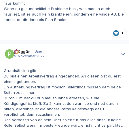
raus kommt.
Wenn du gesundheitliche Probleme hast, was man ja auch
rausliest, ist es auch kein krankfeiern, sondern eine valide AU. Die
kannst du dir dann als Plan B holen.
1
Autor-Statistiken
pr0gg3r
User
5. November 2022
3 j
Grundsätzlich gilt:
Du bist einen Arbeitsvertrag eingegangen. An diesen bist du erst
einmal gebunden.
Ein Aufhebungsvertrag ist möglich, allerdings müssen dem beide
Seiten zustimmen.
Durch 1. musst du nun mal so lange arbeiten, wie die
Kündigungsfrist läuft. Zu 2. kannst du zwar lieb und nett darum
bitten, allerdings ist die andere Partei keineswegs dazu
verpflichtet, dem zuzustimmen.
Das Verhalten von deinem Chef spielt für das alles absolut keine
Rolle. Selbst wenn ihr beste Freunde wärt, er ist nicht verplifchtet,