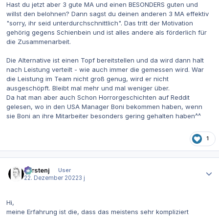
Hast du jetzt aber 3 gute MA und einen BESONDERS guten und
willst den belohnen? Dann sagst du deinen anderen 3 MA effektiv
"sorry, ihr seid unterdurchschnittlich". Das tritt der Motivation
gehörig gegens Schienbein und ist alles andere als förderlich für
die Zusammenarbeit.
Die Alternative ist einen Topf bereitstellen und da wird dann halt
nach Leistung verteilt - wie auch immer die gemessen wird. War
die Leistung im Team nicht groß genug, wird er nicht
ausgeschöpft. Bleibt mal mehr und mal weniger über.
Da hat man aber auch Schon Horrorgeschichten auf Reddit
gelesen, wo in den USA Manager Boni bekommen haben, wenn
sie Boni an ihre Mitarbeiter besonders gering gehalten haben^^
1
Autor-Statistiken
carstenj
User
22. Dezember 2022
3 j
Hi,
meine Erfahrung ist die, dass das meistens sehr kompliziert