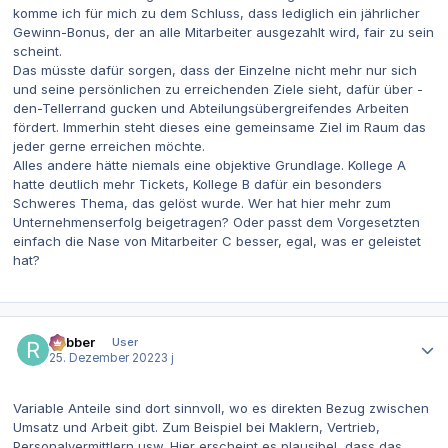
komme ich für mich zu dem Schluss, dass lediglich ein jährlicher
Gewinn-Bonus, der an alle Mitarbeiter ausgezahlt wird, fair zu sein
scheint.
Das müsste dafür sorgen, dass der Einzelne nicht mehr nur sich
und seine persönlichen zu erreichenden Ziele sieht, dafür über -
den-Tellerrand gucken und Abteilungsübergreifendes Arbeiten
fördert. Immerhin steht dieses eine gemeinsame Ziel im Raum das
jeder gerne erreichen möchte.
Alles andere hätte niemals eine objektive Grundlage. Kollege A
hatte deutlich mehr Tickets, Kollege B dafür ein besonders
Schweres Thema, das gelöst wurde. Wer hat hier mehr zum
Unternehmenserfolg beigetragen? Oder passt dem Vorgesetzten
einfach die Nase von Mitarbeiter C besser, egal, was er geleistet
hat?
Autor-Statistiken
Rabber
User
25. Dezember 2022
3 j
Variable Anteile sind dort sinnvoll, wo es direkten Bezug zwischen
Umsatz und Arbeit gibt. Zum Beispiel bei Maklern, Vertrieb,
Personalvermittlern usw. Hier erscheint es plausibel, dass das