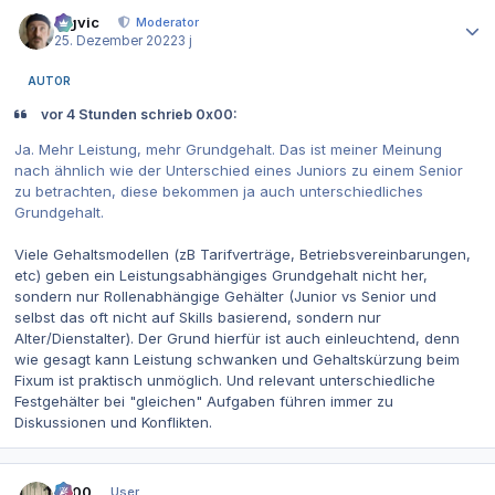
Autor-Statistiken
bigvic
Moderator
25. Dezember 2022
3 j
AUTOR
vor 4 Stunden schrieb 0x00:
Ja. Mehr Leistung, mehr Grundgehalt. Das ist meiner Meinung
nach ähnlich wie der Unterschied eines Juniors zu einem Senior
zu betrachten, diese bekommen ja auch unterschiedliches
Grundgehalt.
Viele Gehaltsmodellen (zB Tarifverträge, Betriebsvereinbarungen,
etc) geben ein Leistungsabhängiges Grundgehalt nicht her,
sondern nur Rollenabhängige Gehälter (Junior vs Senior und
selbst das oft nicht auf Skills basierend, sondern nur
Alter/Dienstalter). Der Grund hierfür ist auch einleuchtend, denn
wie gesagt kann Leistung schwanken und Gehaltskürzung beim
Fixum ist praktisch unmöglich. Und relevant unterschiedliche
Festgehälter bei "gleichen" Aufgaben führen immer zu
Diskussionen und Konflikten.
Autor-Statistiken
0x00
User