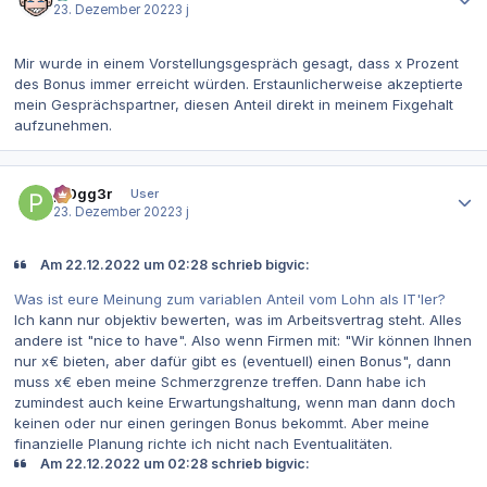
23. Dezember 2022
3 j
Mir wurde in einem Vorstellungsgespräch gesagt, dass x Prozent
des Bonus immer erreicht würden. Erstaunlicherweise akzeptierte
mein Gesprächspartner, diesen Anteil direkt in meinem Fixgehalt
aufzunehmen.
Autor-Statistiken
pr0gg3r
User
23. Dezember 2022
3 j
Am 22.12.2022 um 02:28 schrieb bigvic:
Was ist eure Meinung zum variablen Anteil vom Lohn als IT'ler?
Ich kann nur objektiv bewerten, was im Arbeitsvertrag steht. Alles
andere ist "nice to have". Also wenn Firmen mit: "Wir können Ihnen
nur x€ bieten, aber dafür gibt es (eventuell) einen Bonus", dann
muss x€ eben meine Schmerzgrenze treffen. Dann habe ich
zumindest auch keine Erwartungshaltung, wenn man dann doch
keinen oder nur einen geringen Bonus bekommt. Aber meine
finanzielle Planung richte ich nicht nach Eventualitäten.
Am 22.12.2022 um 02:28 schrieb bigvic: