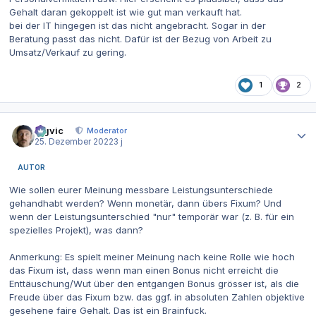
Gehalt daran gekoppelt ist wie gut man verkauft hat.
bei der IT hingegen ist das nicht angebracht. Sogar in der
Beratung passt das nicht. Dafür ist der Bezug von Arbeit zu
Umsatz/Verkauf zu gering.
1
2
Autor-Statistiken
bigvic
Moderator
25. Dezember 2022
3 j
AUTOR
Wie sollen eurer Meinung messbare Leistungsunterschiede
gehandhabt werden? Wenn monetär, dann übers Fixum? Und
wenn der Leistungsunterschied "nur" temporär war (z. B. für ein
spezielles Projekt), was dann?
Anmerkung: Es spielt meiner Meinung nach keine Rolle wie hoch
das Fixum ist, dass wenn man einen Bonus nicht erreicht die
Enttäuschung/Wut über den entgangen Bonus grösser ist, als die
Freude über das Fixum bzw. das ggf. in absoluten Zahlen objektive
gesehene faire Gehalt. Das ist ein Brainfuck.