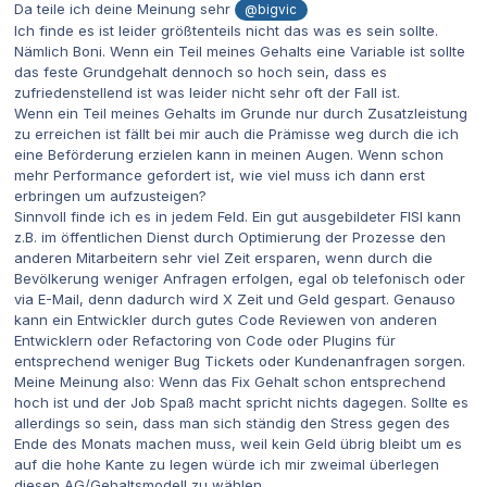
Da teile ich deine Meinung sehr
@bigvic
Ich finde es ist leider größtenteils nicht das was es sein sollte.
Nämlich Boni. Wenn ein Teil meines Gehalts eine Variable ist sollte
das feste Grundgehalt dennoch so hoch sein, dass es
zufriedenstellend ist was leider nicht sehr oft der Fall ist.
Wenn ein Teil meines Gehalts im Grunde nur durch Zusatzleistung
zu erreichen ist fällt bei mir auch die Prämisse weg durch die ich
eine Beförderung erzielen kann in meinen Augen. Wenn schon
mehr Performance gefordert ist, wie viel muss ich dann erst
erbringen um aufzusteigen?
Sinnvoll finde ich es in jedem Feld. Ein gut ausgebildeter FISI kann
z.B. im öffentlichen Dienst durch Optimierung der Prozesse den
anderen Mitarbeitern sehr viel Zeit ersparen, wenn durch die
Bevölkerung weniger Anfragen erfolgen, egal ob telefonisch oder
via E-Mail, denn dadurch wird X Zeit und Geld gespart. Genauso
kann ein Entwickler durch gutes Code Reviewen von anderen
Entwicklern oder Refactoring von Code oder Plugins für
entsprechend weniger Bug Tickets oder Kundenanfragen sorgen.
Meine Meinung also: Wenn das Fix Gehalt schon entsprechend
hoch ist und der Job Spaß macht spricht nichts dagegen. Sollte es
allerdings so sein, dass man sich ständig den Stress gegen des
Ende des Monats machen muss, weil kein Geld übrig bleibt um es
auf die hohe Kante zu legen würde ich mir zweimal überlegen
diesen AG/Gehaltsmodell zu wählen.