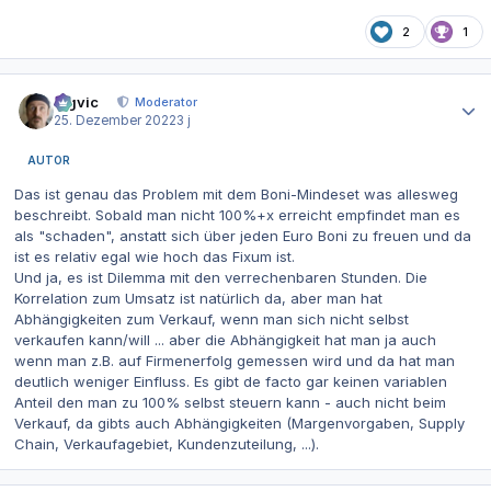
2
1
Autor-Statistiken
bigvic
Moderator
25. Dezember 2022
3 j
AUTOR
Das ist genau das Problem mit dem Boni-Mindeset was allesweg
beschreibt. Sobald man nicht 100%+x erreicht empfindet man es
als "schaden", anstatt sich über jeden Euro Boni zu freuen und da
ist es relativ egal wie hoch das Fixum ist.
Und ja, es ist Dilemma mit den verrechenbaren Stunden. Die
Korrelation zum Umsatz ist natürlich da, aber man hat
Abhängigkeiten zum Verkauf, wenn man sich nicht selbst
verkaufen kann/will ... aber die Abhängigkeit hat man ja auch
wenn man z.B. auf Firmenerfolg gemessen wird und da hat man
deutlich weniger Einfluss. Es gibt de facto gar keinen variablen
Anteil den man zu 100% selbst steuern kann - auch nicht beim
Verkauf, da gibts auch Abhängigkeiten (Margenvorgaben, Supply
Chain, Verkaufagebiet, Kundenzuteilung, ...).