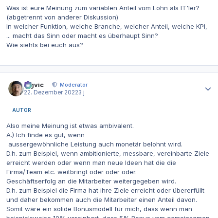
Was ist eure Meinung zum variablen Anteil vom Lohn als IT'ler?
(abgetrennt von anderer Diskussion)
In welcher Funktion, welche Branche, welcher Anteil, welche KPI,
... macht das Sinn oder macht es überhaupt Sinn?
Wie siehts bei euch aus?
Autor-Statistiken
bigvic
Moderator
22. Dezember 2022
3 j
AUTOR
Also meine Meinung ist etwas ambivalent.
A.) Ich finde es gut, wenn
aussergewöhnliche Leistung auch monetär belohnt wird.
D.h. zum Beispiel, wenn ambitionierte, messbare, vereinbarte Ziele
erreicht werden oder wenn man neue Ideen hat die die
Firma/Team etc. weitbringt oder oder oder.
Geschäftserfolg an die Mitarbeiter weitergegeben wird.
D.h. zum Beispiel die Firma hat ihre Ziele erreicht oder übererfüllt
und daher bekommen auch die Mitarbeiter einen Anteil davon.
Somit wäre ein solide Bonusmodell für mich, dass wenn man
beispielsweise 10% vereinbart, dass 5% Bonus vom gemeinsamen