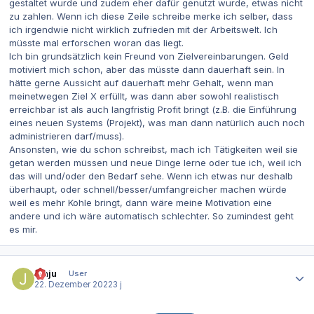
gestaltet wurde und zudem eher dafür genutzt wurde, etwas nicht
zu zahlen. Wenn ich diese Zeile schreibe merke ich selber, dass
ich irgendwie nicht wirklich zufrieden mit der Arbeitswelt. Ich
müsste mal erforschen woran das liegt.
Ich bin grundsätzlich kein Freund von Zielvereinbarungen. Geld
motiviert mich schon, aber das müsste dann dauerhaft sein. In
hätte gerne Aussicht auf dauerhaft mehr Gehalt, wenn man
meinetwegen Ziel X erfüllt, was dann aber sowohl realistisch
erreichbar ist als auch langfristig Profit bringt (z.B. die Einführung
eines neuen Systems (Projekt), was man dann natürlich auch noch
administrieren darf/muss).
Ansonsten, wie du schon schreibst, mach ich Tätigkeiten weil sie
getan werden müssen und neue Dinge lerne oder tue ich, weil ich
das will und/oder den Bedarf sehe. Wenn ich etwas nur deshalb
überhaupt, oder schnell/besser/umfangreicher machen würde
weil es mehr Kohle bringt, dann wäre meine Motivation eine
andere und ich wäre automatisch schlechter. So zumindest geht
es mir.
Autor-Statistiken
Jinju
User
22. Dezember 2022
3 j