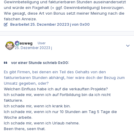
Gewinnbeteiligung und fakturierbaren Stunden auseinandersetzt
und würde ein Fixgehalt (+ ggf. Gewinnbeteiligung) bevorzugen.
Wie gesagt, diese Art von Bonus setzt meiner Meinung nach die
falschen Anreize.
Bearbeitet
25. Dezember 2022
3 j
von 0x00
Autor-Statistiken
allesweg
User
25. Dezember 2022
3 j
vor einer Stunde schrieb 0x00:
Es gibt Firmen, bei denen ein Teil des Gehalts von den
fakturierbaren Stunden abhängt, hier wäre doch der Bezug zum
Umsatz gegeben, oder?
Welchen Einfluss habe ich auf die verkauften Projekte?
Ich schade mir, wenn ich auf Fortbildung bin da ich nicht
fakturiere.
Ich schade mir, wenn ich krank bin.
Ich schade mir, wenn ich nur 10 Stunden am Tag 5 Tage die
Woche arbeite.
Ich schade mir, wenn ich Urlaub nehme.
Been there, seen that.