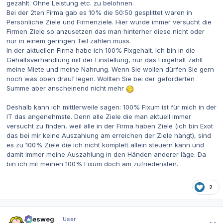
gezahlt. Ohne Leistung etc. zu belohnen.
Bei der 2ten Firma gab es 10% die 50:50 gesplittet waren in
Persönliche Ziele und Firmenziele. Hier wurde immer versucht die
Firmen Ziele so anzusetzen das man hinterher diese nicht oder
nur in einem geringen Teil zahlen muss.
In der aktuellen Firma habe ich 100% Fixgehalt. Ich bin in die
Gehaltsverhandlung mit der Einstellung, nur das Fixgehalt zahlt
meine Miete und meine Nahrung. Wenn Sie wollen dürfen Sie gern
noch was oben drauf legen. Wollten Sie bei der geforderten
Summe aber anscheinend nicht mehr
Deshalb kann ich mittlerweile sagen: 100% Fixum ist für mich in der
IT das angenehmste. Denn alle Ziele die man aktuell immer
versucht zu finden, weil alle in der Firma haben Ziele (ich bin Exot
das bei mir keine Auszahlung am erreichen der Ziele hängt), sind
es zu 100% Ziele die ich nicht komplett allein steuern kann und
damit immer meine Auszahlung in den Händen anderer läge. Da
bin ich mit meinen 100% Fixum doch am zufriedensten.
2
Autor-Statistiken
allesweg
User