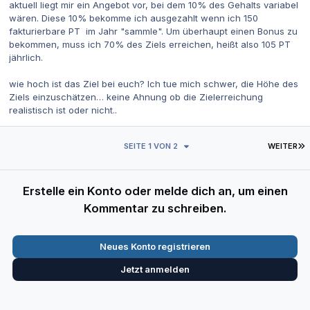
aktuell liegt mir ein Angebot vor, bei dem 10% des Gehalts variabel
wären. Diese 10% bekomme ich ausgezahlt wenn ich 150
fakturierbare PT im Jahr "sammle". Um überhaupt einen Bonus zu
bekommen, muss ich 70% des Ziels erreichen, heißt also 105 PT
jährlich.
wie hoch ist das Ziel bei euch? Ich tue mich schwer, die Höhe des
Ziels einzuschätzen… keine Ahnung ob die Zielerreichung
realistisch ist oder nicht..
L
SEITE 1 VON 2
WEITER
Erstelle ein Konto oder melde dich an, um einen
Kommentar zu schreiben.
Neues Konto registrieren
Jetzt anmelden