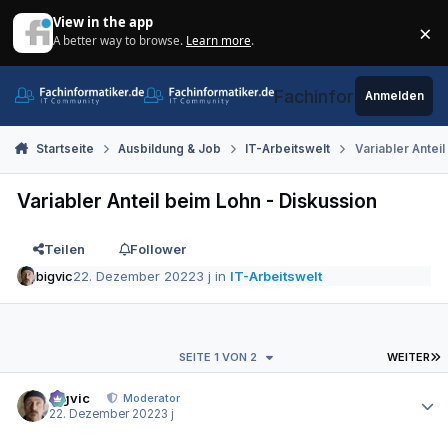
Zum Inhalt springen
View in the app
×
A better way to browse.
Learn more
.
Di
Fachinformatiker.de
Anmelden
Startseite
Ausbildung & Job
IT-Arbeitswelt
Variabler Antei
Variabler Anteil beim Lohn - Diskussion
Teilen
Follower
bigvic
22. Dezember 2022
3 j
in
IT-Arbeitswelt
L
SEITE 1 VON 2
WEITER
Autor-Statistiken
bigvic
Moderator
22. Dezember 2022
3 j