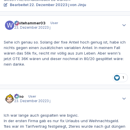
Bearbeitet
22. Dezember 2022
3 j
von Jinju
Autor-Statistiken
Whitehammer03
User
23. Dezember 2022
3 j
Sehe ich genau so. Solang der fixe Anteil hoch genug ist, habe ich
nichts gegen einen zusätzlichen variablen Anteil. In meinem Fall
wären das 56k fix, reicht mir völlig aus zum Leben. Aber wenn's
jetzt OTE 36K wären und dieser nochmal in 80/20 gesplittet wäre:
nein danke.
1
Autor-Statistiken
Enno
User
23. Dezember 2022
3 j
Ich war lange auch gespalten wie bigvic.
In der ersten Firma gab es nur fix Urlaubs und Weihnachtsgeld.
1tes war im Tarifvertrag festgelegt, 2teres wurde nach gut düngen