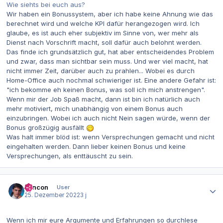
Wie siehts bei euch aus?
Wir haben ein Bonussystem, aber ich habe keine Ahnung wie das
berechnet wird und welche KPI dafür herangezogen wird. Ich
glaube, es ist auch eher subjektiv im Sinne von, wer mehr als
Dienst nach Vorschrift macht, soll dafür auch belohnt werden.
Das finde ich grundsätzlich gut, hat aber entscheidendes Problem
und zwar, dass man sichtbar sein muss. Und wer viel macht, hat
nicht immer Zeit, darüber auch zu prahlen... Wobei es durch
Home-Office auch nochmal schwieriger ist. Eine andere Gefahr ist:
"ich bekomme eh keinen Bonus, was soll ich mich anstrengen".
Wenn mir der Job Spaß macht, dann ist bin ich natürlich auch
mehr motiviert, mich unabhängig von einem Bonus auch
einzubringen. Wobei ich auch nicht Nein sagen würde, wenn der
Bonus großzügig ausfällt
Was halt immer blöd ist: wenn Versprechungen gemacht und nicht
eingehalten werden. Dann lieber keinen Bonus und keine
Versprechungen, als enttäuscht zu sein.
Autor-Statistiken
concon
User
25. Dezember 2022
3 j
Wenn ich mir eure Argumente und Erfahrungen so durchlese