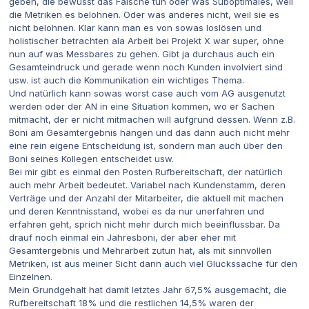
geben, die bewusst das Falsche tun oder was Suboptimales, weil
die Metriken es belohnen. Oder was anderes nicht, weil sie es
nicht belohnen. Klar kann man es von sowas loslösen und
holistischer betrachten ala Arbeit bei Projekt X war super, ohne
nun auf was Messbares zu gehen. Gibt ja durchaus auch ein
Gesamteindruck und gerade wenn noch Kunden involviert sind
usw. ist auch die Kommunikation ein wichtiges Thema.
Und natürlich kann sowas worst case auch vom AG ausgenutzt
werden oder der AN in eine Situation kommen, wo er Sachen
mitmacht, der er nicht mitmachen will aufgrund dessen. Wenn z.B.
Boni am Gesamtergebnis hängen und das dann auch nicht mehr
eine rein eigene Entscheidung ist, sondern man auch über den
Boni seines Kollegen entscheidet usw.
Bei mir gibt es einmal den Posten Rufbereitschaft, der natürlich
auch mehr Arbeit bedeutet. Variabel nach Kundenstamm, deren
Verträge und der Anzahl der Mitarbeiter, die aktuell mit machen
und deren Kenntnisstand, wobei es da nur unerfahren und
erfahren geht, sprich nicht mehr durch mich beeinflussbar. Da
drauf noch einmal ein Jahresboni, der aber eher mit
Gesamtergebnis und Mehrarbeit zutun hat, als mit sinnvollen
Metriken, ist aus meiner Sicht dann auch viel Glückssache für den
Einzelnen.
Mein Grundgehalt hat damit letztes Jahr 67,5% ausgemacht, die
Rufbereitschaft 18% und die restlichen 14,5% waren der