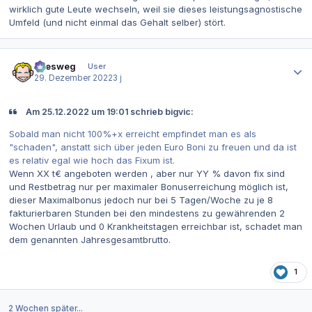
wirklich gute Leute wechseln, weil sie dieses leistungsagnostische
Umfeld (und nicht einmal das Gehalt selber) stört.
Autor-Statistiken
allesweg
User
29. Dezember 2022
3 j
Am 25.12.2022 um 19:01 schrieb bigvic:
Sobald man nicht 100%+x erreicht empfindet man es als
"schaden", anstatt sich über jeden Euro Boni zu freuen und da ist
es relativ egal wie hoch das Fixum ist.
Wenn XX t€ angeboten werden , aber nur YY % davon fix sind
und Restbetrag nur per maximaler Bonuserreichung möglich ist,
dieser Maximalbonus jedoch nur bei 5 Tagen/Woche zu je 8
fakturierbaren Stunden bei den mindestens zu gewährenden 2
Wochen Urlaub und 0 Krankheitstagen erreichbar ist, schadet man
dem genannten Jahresgesamtbrutto.
1
2 Wochen später...