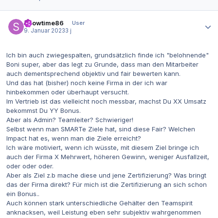
Autor-Statistiken
Showtime86
User
9. Januar 2023
3 j
Ich bin auch zwiegespalten, grundsätzlich finde ich "belohnende"
Boni super, aber das legt zu Grunde, dass man den Mitarbeiter
auch dementsprechend objektiv und fair bewerten kann.
Und das hat (bisher) noch keine Firma in der ich war
hinbekommen oder überhaupt versucht.
Im Vertrieb ist das vielleicht noch messbar, machst Du XX Umsatz
bekommst Du YY Bonus.
Aber als Admin? Teamleiter? Schwieriger!
Selbst wenn man SMARTe Ziele hat, sind diese Fair? Welchen
Impact hat es, wenn man die Ziele erreicht?
Ich wäre motiviert, wenn ich wüsste, mit diesem Ziel bringe ich
auch der Firma X Mehrwert, höheren Gewinn, weniger Ausfallzeit,
oder oder oder.
Aber als Ziel z.b mache diese und jene Zertifizierung? Was bringt
das der Firma direkt? Für mich ist die Zertifizierung an sich schon
ein Bonus..
Auch können stark unterschiedliche Gehälter den Teamspirit
anknacksen, weil Leistung eben sehr subjektiv wahrgenommen