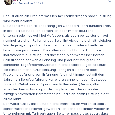
25. Dezember 2022
3 j
Das ist auch ein Problem was ich mit Tarifverträgen habe: Leistung
wird nicht belohnt.
Die Sache mit den rollenabhängigen Gehältern kann funktionieren,
in der Realität habe ich persönlich aber immer deutliche
Unterschiede - sowohl bei Aufgaben, als auch bei Leistung - bei
nominell gleichen Rollen erlebt. Zwei Entwickler, gleich alt, gleicher
Werdegang, im gleichen Team, können sehr unterschiedliche
Ergebnisse produzieren. Dies alles sind nicht unbedingt gute
Indikatoren für Leistung und damit den Marktwert einer Person.
Selbstredend schwankt Leistung und jeder hat Mal gute und
schlechte Tage/Wochen/Monate, nichtsdestotrotz gibt es Leute
die einfach mehr "Grundleistung" bringen als andere oder
Probleme aufgrund von Erfahrung (die nicht immer gut mit den
Jahren an Berufserfahrung korreliert) schneller lösen. Deswegen
finde ich Gehalt nur aufgrund von Rollen oder (Dienst-)alter
anzugleichen schwierig, zudem impliziert es, dass dies die
einzigen relevanten Parameter sind und sich somit Leistung nicht
direkt lohnt.
Der Worst Case, dass Leute nichts mehr leisten wollen ist somit
schon wahrscheinlicher geworden. Ich sehe das immer wieder in
Unternehmen mit Tarifverträgen. Seltener passiert es sogar, dass