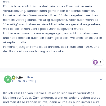
wird.
Für mich persönlich ist deshalb ein hohes Fixum mittlerweile
Voraussetzung. Danach kann gerne noch ein Bonus kommen.
In meiner letzten Firma wurde z.B. ein 13. Jahresgehalt, welches
nicht im Vertrag stand, freiwillig ausgezahlt. Aber auch wenn es
"freiwillig" war, haben es viele Mitarbeiter als gesetzt angesehen,
weil es die letzten Jahre jedes Jahr ausgezahlt wurde.
Ich bin aber immer davon ausgegangen, es nicht zu bekommen
und hatte deshalb auch ein Fixum gefordert, welches ich als All-In
akzeptiert hätte.
In meiner jetzigen Firma ist es ähnlich, das Fixum sind ~96% und
der Bonus ist nur noch icing on the cake.
1
Autor-Statistiken
Velicity
User
13. Januar 2023
3 j
Bin ich kein Fan von. Denke zum einen sind kaum vernünftige
Metriken verfügbar. Zum anderen, wenn es welche geben würde
und man diese kennen würde, dann würde es auch immer Leute