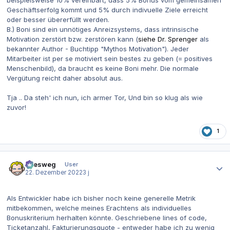
Geschäftserfolg kommt und 5% durch indivuelle Ziele erreicht
oder besser übererfüllt werden.
B.) Boni sind ein unnötiges Anreizsystems, dass intrinsische
Motivation zerstört bzw. zerstören kann (
siehe Dr. Sprenger
als
bekannter Author - Buchtipp "Mythos Motivation"). Jeder
Mitarbeiter ist per se motiviert sein bestes zu geben (= positives
Menschenbild), da braucht es keine Boni mehr. Die normale
Vergütung reicht daher absolut aus.
Tja .. Da steh' ich nun, ich armer Tor, Und bin so klug als wie
zuvor!
1
Autor-Statistiken
allesweg
User
22. Dezember 2022
3 j
Als Entwickler habe ich bisher noch keine generelle Metrik
mitbekommen, welche meines Erachtens als individuelles
Bonuskriterium herhalten könnte. Geschriebene lines of code,
Ticketanzahl, Fakturierungsquote - entweder habe ich zu wenig