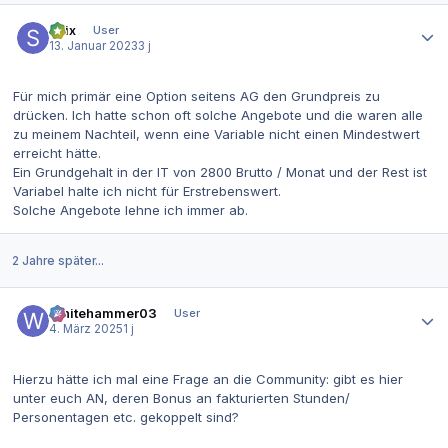
Autor-Statistiken
spix
User
13. Januar 2023
3 j
Für mich primär eine Option seitens AG den Grundpreis zu
drücken. Ich hatte schon oft solche Angebote und die waren alle
zu meinem Nachteil, wenn eine Variable nicht einen Mindestwert
erreicht hätte.
Ein Grundgehalt in der IT von 2800 Brutto / Monat und der Rest ist
Variabel halte ich nicht für Erstrebenswert.
Solche Angebote lehne ich immer ab.
2 Jahre später...
Autor-Statistiken
Whitehammer03
User
4. März 2025
1 j
Hierzu hätte ich mal eine Frage an die Community: gibt es hier
unter euch AN, deren Bonus an fakturierten Stunden/
Personentagen etc. gekoppelt sind?