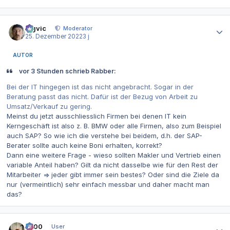
Autor-Statistiken
bigvic
Moderator
25. Dezember 2022
3 j
AUTOR
vor 3 Stunden schrieb Rabber:
Bei der IT hingegen ist das nicht angebracht. Sogar in der
Beratung passt das nicht. Dafür ist der Bezug von Arbeit zu
Umsatz/Verkauf zu gering.
Meinst du jetzt ausschliesslich Firmen bei denen IT kein
Kerngeschäft ist also z. B. BMW oder alle Firmen, also zum Beispiel
auch SAP? So wie ich die verstehe bei beidem, d.h. der SAP-
Berater sollte auch keine Boni erhalten, korrekt?
Dann eine weitere Frage - wieso sollten Makler und Vertrieb einen
variable Anteil haben? Gilt da nicht dasselbe wie für den Rest der
Mitarbeiter => jeder gibt immer sein bestes? Oder sind die Ziele da
nur (vermeintlich) sehr einfach messbar und daher macht man
das?
Autor-Statistiken
0x00
User