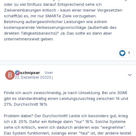
oder zu viel Einfluss darauf. Entsprechend sehe ich
Zielvereinbarungen kritisch - kaum einer meiner Vorgesetzten
schafft(e) es, mir nur SMARTe Ziele vorzugeben.
Belohnung außergewöhnlicher Leistungen wie extrem
kostensparende Verbesserungsvorschläge (außerhalb des
direkten Tätigkeitsbereichs)? Ja. Das sollte es dann aber
unternehmensweit geben.
1
Autor-Statistiken
Bitschnipser
User
22. Dezember 2022
3 j
Finde ich auch zweischneidig, je nach Umsetzung. Bei uns (IGM)
gibt es standardmäßig einen Leistungszuschlag zwischen 14 und
21%. Durchschnitt 18%
Problem dabei? Der Durchschnitt! Leiste ich besonders gut, krieg
ich z.B. 20%. Dafür ein Kollege dann "nur" 16%. Solche Systeme
sehe ich kritisch, wenn ich dadurch anderen was "wegnehme".
Das System funktioniert, solange einer "faul" ist, der andere leistet.