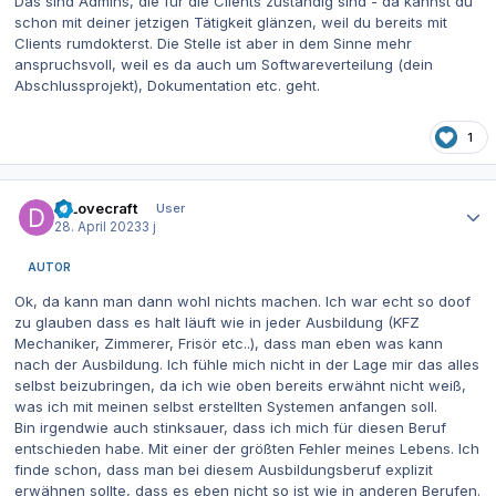
Das sind Admins, die für die Clients zuständig sind - da kannst du
schon mit deiner jetzigen Tätigkeit glänzen, weil du bereits mit
Clients rumdokterst. Die Stelle ist aber in dem Sinne mehr
anspruchsvoll, weil es da auch um Softwareverteilung (dein
Abschlussprojekt), Dokumentation etc. geht.
1
Autor-Statistiken
DrLovecraft
User
28. April 2023
3 j
AUTOR
Ok, da kann man dann wohl nichts machen. Ich war echt so doof
zu glauben dass es halt läuft wie in jeder Ausbildung (KFZ
Mechaniker, Zimmerer, Frisör etc..), dass man eben was kann
nach der Ausbildung. Ich fühle mich nicht in der Lage mir das alles
selbst beizubringen, da ich wie oben bereits erwähnt nicht weiß,
was ich mit meinen selbst erstellten Systemen anfangen soll.
Bin irgendwie auch stinksauer, dass ich mich für diesen Beruf
entschieden habe. Mit einer der größten Fehler meines Lebens. Ich
finde schon, dass man bei diesem Ausbildungsberuf explizit
erwähnen sollte, dass es eben nicht so ist wie in anderen Berufen.