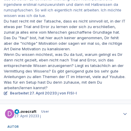
irgendwie erstmal rumzuwursteln und dann mit Halbwissen da
rumzupfuschen. So will ich eigentlich nicht arbeiten. Ich möchte
wissen was ich da tue.
Du hast recht mit der Tatsache, dass es nicht sinnvoll ist, in der IT
etwas per Trial and Error zu lernen oder sich zu erschließen,
zumal ja alles eine vom Menschen geschaffene Grundlage hat.
Das Du "faul" bist, hat hier auch keiner angenommen, Dir fehlt
aber die "richtige" Motivation oder sagen wir mal so, die richtige
Art Deine Motivation zu kanalisieren.
Wenn Du wissen möchtest, was Du da tust, warum gelingt es Dir
dann nicht gezielt, eben nicht nach Trial and Error, sich das
entsprechende Wissen anzueigenen? Liegt es tatsächlich an der
Vermittlung des Wissens? Es gibt genügend gute bis sehr gute
Anleitungen zu allen Themen der IT im Internet, viele auf Youtube.
Was für ein Setup hast Du denn zuhause, mit dem Du
arbeiten/lernen kannst?
Bearbeitet
27. April 2023
3 j
von FISI-I
Autor-Statistiken
DrLovecraft
User
27. April 2023
3 j
AUTOR