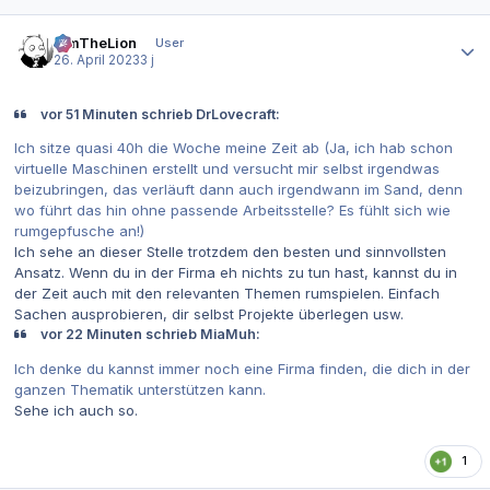
Autor-Statistiken
JimTheLion
User
26. April 2023
3 j
vor 51 Minuten schrieb DrLovecraft:
Ich sitze quasi 40h die Woche meine Zeit ab (Ja, ich hab schon
virtuelle Maschinen erstellt und versucht mir selbst irgendwas
beizubringen, das verläuft dann auch irgendwann im Sand, denn
wo führt das hin ohne passende Arbeitsstelle? Es fühlt sich wie
rumgepfusche an!)
Ich sehe an dieser Stelle trotzdem den besten und sinnvollsten
Ansatz. Wenn du in der Firma eh nichts zu tun hast, kannst du in
der Zeit auch mit den relevanten Themen rumspielen. Einfach
Sachen ausprobieren, dir selbst Projekte überlegen usw.
vor 22 Minuten schrieb MiaMuh:
Ich denke du kannst immer noch eine Firma finden, die dich in der
ganzen Thematik unterstützen kann.
Sehe ich auch so.
1