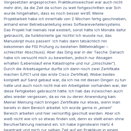
Vorgesetzten angesprochen. Praktikumswechsel war auch nicht
mehr drin, da die Zeit da schon zu weit fortgeschritten war (Ich
wurde hingehalten, dass es noch besser wird!). Meine
Projektarbeit habe ich innerhalb von 2 Wochen fertig geschrieben,
anhand einer Betriebsanleitung eines Softwareverteilersystems.
Das Projekt hat niemals real existiert, sonst hätte ich Monate dafür
gebraucht, da funktionierte gar nichts! Ich wusste nur, das
Manuskript muss passen! Ich habs dann tatsächlich hin
bekommen die FISI Prüfung zu bestehen (Mittelmäßiger –
schlechter Abschluss). Aber das Ding war in der Tasche. Danach
habe ich versucht mich zu bewerben, jedoch nur Absagen
erhalten (Lebenslauf eine Katastrophe und nur „Umschüler“).
Durch die Arbeitsagentur durfte ich dann noch zwei Zertifikate
machen (LPIC1 und das erste Cisco Zertifikat). Wobei beides
komplett auf Sand gebaut war, da ich nie mit diesen Dingen zu tun
hatte und auch noch nicht mal ein Arbeitgeber vorhanden war, der
diese Fertigkeiten gebraucht hätte. Ich hab das inzwischen auch
alles wieder vergessen, da es nie zu deren Anwendung kam.
Meiner Meinung nach bringen Zertifikate nur etwas, wenn man
bereits in dem Bereich arbeitet. Ich würde gerne in „einem“
Bereich arbeiten und hier vernünftig geschult werden. Aber ich
weiß nicht wie ich so etwas finden soll, denn es stellt einen ohne
Berufserfahrung niemand ein. Ich habe irgendwann Hartz 4
beantragt und mich zur selben Zeit auf ein Praktikum in einem