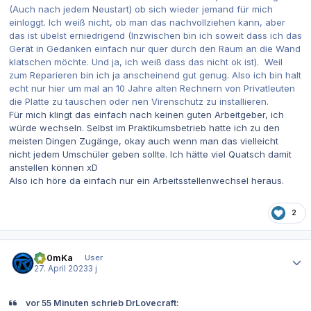
(Auch nach jedem Neustart) ob sich wieder jemand für mich
einloggt. Ich weiß nicht, ob man das nachvollziehen kann, aber
das ist übelst erniedrigend (Inzwischen bin ich soweit dass ich das
Gerät in Gedanken einfach nur quer durch den Raum an die Wand
klatschen möchte. Und ja, ich weiß dass das nicht ok ist). Weil
zum Reparieren bin ich ja anscheinend gut genug. Also ich bin halt
echt nur hier um mal an 10 Jahre alten Rechnern von Privatleuten
die Platte zu tauschen oder nen Virenschutz zu installieren.
Für mich klingt das einfach nach keinen guten Arbeitgeber, ich
würde wechseln. Selbst im Praktikumsbetrieb hatte ich zu den
meisten Dingen Zugänge, okay auch wenn man das vielleicht
nicht jedem Umschüler geben sollte. Ich hätte viel Quatsch damit
anstellen können xD
Also ich höre da einfach nur ein Arbeitsstellenwechsel heraus.
2
Autor-Statistiken
Th0mKa
User
27. April 2023
3 j
vor 55 Minuten schrieb DrLovecraft: