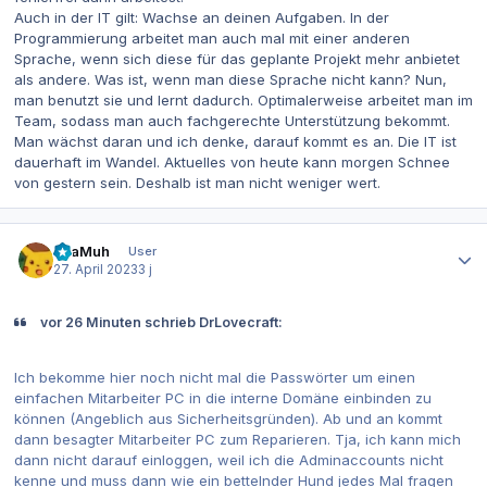
Auch in der IT gilt: Wachse an deinen Aufgaben. In der
Programmierung arbeitet man auch mal mit einer anderen
Sprache, wenn sich diese für das geplante Projekt mehr anbietet
als andere. Was ist, wenn man diese Sprache nicht kann? Nun,
man benutzt sie und lernt dadurch. Optimalerweise arbeitet man im
Team, sodass man auch fachgerechte Unterstützung bekommt.
Man wächst daran und ich denke, darauf kommt es an. Die IT ist
dauerhaft im Wandel. Aktuelles von heute kann morgen Schnee
von gestern sein. Deshalb ist man nicht weniger wert.
Autor-Statistiken
MiaMuh
User
27. April 2023
3 j
vor 26 Minuten schrieb DrLovecraft:
Ich bekomme hier noch nicht mal die Passwörter um einen
einfachen Mitarbeiter PC in die interne Domäne einbinden zu
können (Angeblich aus Sicherheitsgründen). Ab und an kommt
dann besagter Mitarbeiter PC zum Reparieren. Tja, ich kann mich
dann nicht darauf einloggen, weil ich die Adminaccounts nicht
kenne und muss dann wie ein bettelnder Hund jedes Mal fragen