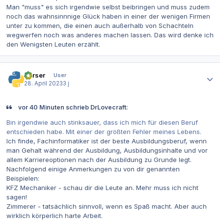
Man "muss" es sich irgendwie selbst beibringen und muss zudem
noch das wahnsinnnige Glück haben in einer der wenigen Firmen
unter zu kommen, die einen auch außerhalb von Schachteln
wegwerfen noch was anderes machen lassen. Das wird denke ich
den Wenigsten Leuten erzählt.
Autor-Statistiken
Parser
User
28. April 2023
3 j
vor 40 Minuten schrieb DrLovecraft:
Bin irgendwie auch stinksauer, dass ich mich für diesen Beruf
entschieden habe. Mit einer der größten Fehler meines Lebens.
Ich finde, Fachinformatiker ist der beste Ausbildungsberuf, wenn
man Gehalt während der Ausbildung, Ausbildungsinhalte und vor
allem Karriereoptionen nach der Ausbildung zu Grunde legt.
Nachfolgend einige Anmerkungen zu von dir genannten
Beispielen:
KFZ Mechaniker - schau dir die Leute an. Mehr muss ich nicht
sagen!
Zimmerer - tatsächlich sinnvoll, wenn es Spaß macht. Aber auch
wirklich körperlich harte Arbeit.