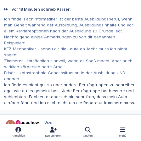
vor 18 Minuten schrieb Parser:
Ich finde, Fachinformatiker ist der beste Ausbildungsberuf, wenn
man Gehalt während der Ausbildung, Ausbildungsinhalte und vor
allem Karriereoptionen nach der Ausbildung zu Grunde legt.
Nachfolgend einige Anmerkungen zu von dir genannten
Beispielen:
KFZ Mechaniker - schau dir die Leute an. Mehr muss ich nicht
sagen!
Zimmerer - tatsächlich sinnvoll, wenn es Spaß macht. Aber auch
wirklich körperlich harte Arbeit.
Frisör - katastrophale Gehaltssituation in der Ausbildung UND
danach !
Ich finde es nicht gut so über andere Berufsgruppen zu schreiben,
egal wie du es gemeint hast. Jede Berufsgruppe hat bessere und
schlechtere Fachleute, aber ich bin sehr froh, dass mein Auto
einfach fährt und ich mich nicht um die Reparatur kümmern muss.
Autor-Statistiken
houseshow
User
28. April 2023
3 j
Anmelden
Registrieren
Suchen
Menü