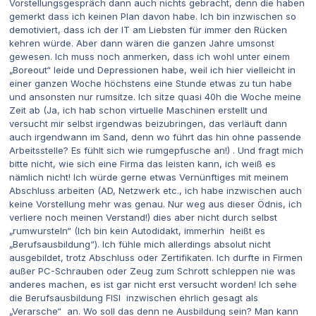
Vorstellungsgespräch dann auch nichts gebracht, denn die haben
gemerkt dass ich keinen Plan davon habe. Ich bin inzwischen so
demotiviert, dass ich der IT am Liebsten für immer den Rücken
kehren würde. Aber dann wären die ganzen Jahre umsonst
gewesen. Ich muss noch anmerken, dass ich wohl unter einem
„Boreout“ leide und Depressionen habe, weil ich hier vielleicht in
einer ganzen Woche höchstens eine Stunde etwas zu tun habe
und ansonsten nur rumsitze. Ich sitze quasi 40h die Woche meine
Zeit ab (Ja, ich hab schon virtuelle Maschinen erstellt und
versucht mir selbst irgendwas beizubringen, das verläuft dann
auch irgendwann im Sand, denn wo führt das hin ohne passende
Arbeitsstelle? Es fühlt sich wie rumgepfusche an!) . Und fragt mich
bitte nicht, wie sich eine Firma das leisten kann, ich weiß es
nämlich nicht! Ich würde gerne etwas Vernünftiges mit meinem
Abschluss arbeiten (AD, Netzwerk etc., ich habe inzwischen auch
keine Vorstellung mehr was genau. Nur weg aus dieser Ödnis, ich
verliere noch meinen Verstand!) dies aber nicht durch selbst
„rumwursteln“ (Ich bin kein Autodidakt, immerhin heißt es
„Berufsausbildung“). Ich fühle mich allerdings absolut nicht
ausgebildet, trotz Abschluss oder Zertifikaten. Ich durfte in Firmen
außer PC-Schrauben oder Zeug zum Schrott schleppen nie was
anderes machen, es ist gar nicht erst versucht worden! Ich sehe
die Berufsausbildung FISI inzwischen ehrlich gesagt als
„Verarsche“ an. Wo soll das denn ne Ausbildung sein? Man kann