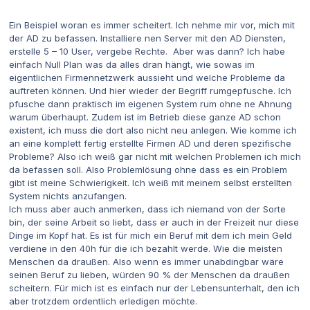
Ein Beispiel woran es immer scheitert. Ich nehme mir vor, mich mit
der AD zu befassen. Installiere nen Server mit den AD Diensten,
erstelle 5 – 10 User, vergebe Rechte. Aber was dann? Ich habe
einfach Null Plan was da alles dran hängt, wie sowas im
eigentlichen Firmennetzwerk aussieht und welche Probleme da
auftreten können. Und hier wieder der Begriff rumgepfusche. Ich
pfusche dann praktisch im eigenen System rum ohne ne Ahnung
warum überhaupt. Zudem ist im Betrieb diese ganze AD schon
existent, ich muss die dort also nicht neu anlegen. Wie komme ich
an eine komplett fertig erstellte Firmen AD und deren spezifische
Probleme? Also ich weiß gar nicht mit welchen Problemen ich mich
da befassen soll. Also Problemlösung ohne dass es ein Problem
gibt ist meine Schwierigkeit. Ich weiß mit meinem selbst erstellten
System nichts anzufangen.
Ich muss aber auch anmerken, dass ich niemand von der Sorte
bin, der seine Arbeit so liebt, dass er auch in der Freizeit nur diese
Dinge im Kopf hat. Es ist für mich ein Beruf mit dem ich mein Geld
verdiene in den 40h für die ich bezahlt werde. Wie die meisten
Menschen da draußen. Also wenn es immer unabdingbar wäre
seinen Beruf zu lieben, würden 90 % der Menschen da draußen
scheitern. Für mich ist es einfach nur der Lebensunterhalt, den ich
aber trotzdem ordentlich erledigen möchte.