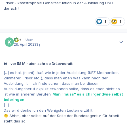
Frisör - katastrophale Gehaltssituation in der Ausbildung UND
danach !
1
1
Autor-Statistiken
kylt
User
28. April 2023
3 j
vor 58 Minuten schrieb DrLovecraft:
[...] es halt {nicht} läuft wie in jeder Ausbildung (KFZ Mechaniker,
Zimmerer, Frisör etc..), dass man eben was kann nach der
Ausbildung. [...] Ich finde schon, dass man bei diesem
Ausbildungsberuf explizit erwähnen sollte, dass es eben nicht so
ist wie in anderen Berufen.
Man "muss" es sich irgendwie selbst
beibringen
[...]
Das wird denke ich den Wenigsten Leuten erzählt.
Ähhm, aber selbst auf der Seite der Bundesagentur für Arbeit
🫠
steht das so.
------------------