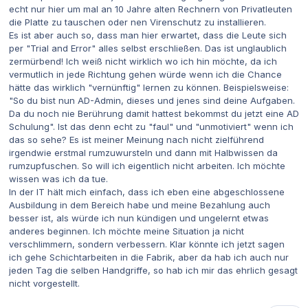
echt nur hier um mal an 10 Jahre alten Rechnern von Privatleuten
die Platte zu tauschen oder nen Virenschutz zu installieren.
Es ist aber auch so, dass man hier erwartet, dass die Leute sich
per "Trial and Error" alles selbst erschließen. Das ist unglaublich
zermürbend! Ich weiß nicht wirklich wo ich hin möchte, da ich
vermutlich in jede Richtung gehen würde wenn ich die Chance
hätte das wirklich "vernünftig" lernen zu können. Beispielsweise:
"So du bist nun AD-Admin, dieses und jenes sind deine Aufgaben.
Da du noch nie Berührung damit hattest bekommst du jetzt eine AD
Schulung". Ist das denn echt zu "faul" und "unmotiviert" wenn ich
das so sehe? Es ist meiner Meinung nach nicht zielführend
irgendwie erstmal rumzuwursteln und dann mit Halbwissen da
rumzupfuschen. So will ich eigentlich nicht arbeiten. Ich möchte
wissen was ich da tue.
In der IT hält mich einfach, dass ich eben eine abgeschlossene
Ausbildung in dem Bereich habe und meine Bezahlung auch
besser ist, als würde ich nun kündigen und ungelernt etwas
anderes beginnen. Ich möchte meine Situation ja nicht
verschlimmern, sondern verbessern. Klar könnte ich jetzt sagen
ich gehe Schichtarbeiten in die Fabrik, aber da hab ich auch nur
jeden Tag die selben Handgriffe, so hab ich mir das ehrlich gesagt
nicht vorgestellt.