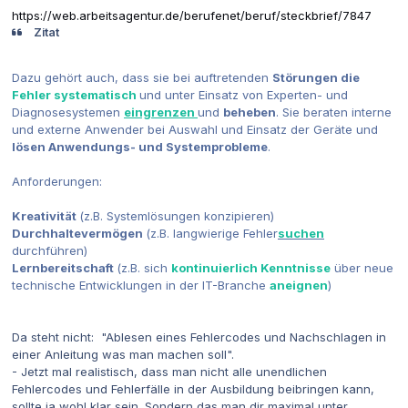
https://web.arbeitsagentur.de/berufenet/beruf/steckbrief/7847
Zitat
Dazu gehört auch, dass sie bei auftretenden
Störungen die
Fehler systematisch
und unter Einsatz von Experten- und
Diagnosesystemen
eingrenzen
und
beheben
. Sie beraten interne
und externe Anwender bei Auswahl und Einsatz der Geräte und
lösen Anwendungs- und Systemprobleme
.
Anforderungen:
Kreativität
(z.B. Systemlösungen konzipieren)
Durchhaltevermögen
(z.B. langwierige
Fehler
suchen
durchführen)
Lernbereitschaft
(z.B. sich
kontinuierlich Kenntnisse
über neue
technische Entwicklungen in der IT-Branche
aneignen
)
Da steht nicht: "Ablesen eines Fehlercodes und Nachschlagen in
einer Anleitung was man machen soll".
- Jetzt mal realistisch, dass man nicht alle unendlichen
Fehlercodes und Fehlerfälle in der Ausbildung beibringen kann,
sollte ja wohl klar sein. Sondern das man dir maximal unter