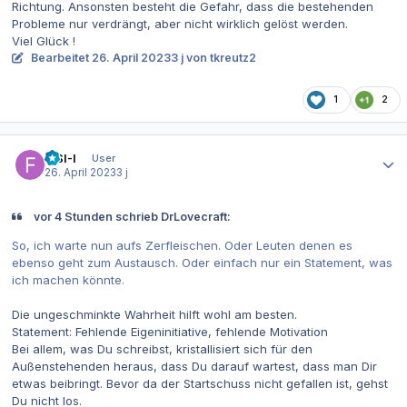
Richtung. Ansonsten besteht die Gefahr, dass die bestehenden
Probleme nur verdrängt, aber nicht wirklich gelöst werden.
Viel Glück !
Bearbeitet
26. April 2023
3 j
von tkreutz2
1
2
Autor-Statistiken
FISI-I
User
26. April 2023
3 j
vor 4 Stunden schrieb DrLovecraft:
So, ich warte nun aufs Zerfleischen. Oder Leuten denen es
ebenso geht zum Austausch. Oder einfach nur ein Statement, was
ich machen könnte.
Die ungeschminkte Wahrheit hilft wohl am besten.
Statement: Fehlende Eigeninitiative, fehlende Motivation
Bei allem, was Du schreibst, kristallisiert sich für den
Außenstehenden heraus, dass Du darauf wartest, dass man Dir
etwas beibringt. Bevor da der Startschuss nicht gefallen ist, gehst
Du nicht los.