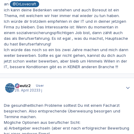
an
@DrLovecraft
ich kann deine Bedenken verstehen und auch Boreout ist ein
Thema, mit welchem wir hier immer mal wieder zu tun haben.
Ich würde dir trotzdem empfehlen in der IT und in deiner jetzigen
Firma zu bleiben. Das Interessante ist: Wenn du momentan in
einem sozialversicherungspflichtigen Job bist, dann zählt auch
das als Berufserfahrung. Es ist egal , was du machst, Hauptsache
du hast Berufserfahrung!
Ich würde das noch so ein bis zwei Jahre machen und mich dann
weiter bewerben. Sollte es gar nicht gehen, kannst du dich auch
jetzt schon weiter bewerben, aber bleib um Himmels Willen in der
IT, bessere Konditionen gibt es in KEINER anderen Branche !!!
Autor-Statistiken
tkreutz2
User
26. April 2023
3 j
Die gesundheitlichen Probleme solltest Du mit einem Facharzt
besprechen. Also entsprechende Überweisung besorgen und
Termine machen.
Mögliche Optionen aus beruflicher Sicht:
a) Arbeitgeber wechseln (aber erst nach erfolgreicher Bewerbung
bei einer anderen Firma)