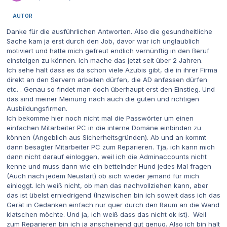
AUTOR
Danke für die ausführlichen Antworten. Also die gesundheitliche
Sache kam ja erst durch den Job, davor war ich unglaublich
motiviert und hatte mich gefreut endlich vernünftig in den Beruf
einsteigen zu können. Ich mache das jetzt seit über 2 Jahren.
Ich sehe halt dass es da schon viele Azubis gibt, die in ihrer Firma
direkt an den Servern arbeiten dürfen, die AD anfassen dürfen
etc. . Genau so findet man doch überhaupt erst den Einstieg. Und
das sind meiner Meinung nach auch die guten und richtigen
Ausbildungsfirmen.
Ich bekomme hier noch nicht mal die Passwörter um einen
einfachen Mitarbeiter PC in die interne Domäne einbinden zu
können (Angeblich aus Sicherheitsgründen). Ab und an kommt
dann besagter Mitarbeiter PC zum Reparieren. Tja, ich kann mich
dann nicht darauf einloggen, weil ich die Adminaccounts nicht
kenne und muss dann wie ein bettelnder Hund jedes Mal fragen
(Auch nach jedem Neustart) ob sich wieder jemand für mich
einloggt. Ich weiß nicht, ob man das nachvollziehen kann, aber
das ist übelst erniedrigend (Inzwischen bin ich soweit dass ich das
Gerät in Gedanken einfach nur quer durch den Raum an die Wand
klatschen möchte. Und ja, ich weiß dass das nicht ok ist). Weil
zum Reparieren bin ich ja anscheinend gut genug. Also ich bin halt