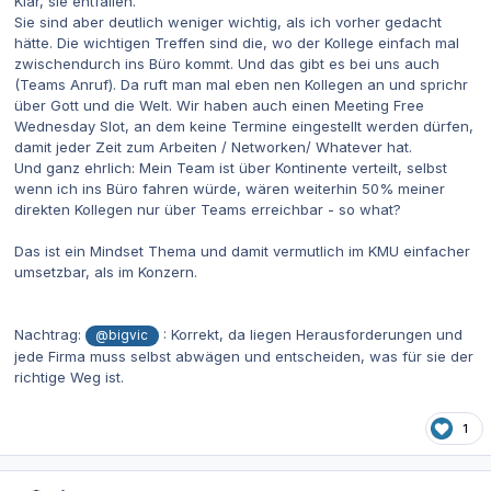
Klar, sie entfallen.
Sie sind aber deutlich weniger wichtig, als ich vorher gedacht
hätte. Die wichtigen Treffen sind die, wo der Kollege einfach mal
zwischendurch ins Büro kommt. Und das gibt es bei uns auch
(Teams Anruf). Da ruft man mal eben nen Kollegen an und sprichr
über Gott und die Welt. Wir haben auch einen Meeting Free
Wednesday Slot, an dem keine Termine eingestellt werden dürfen,
damit jeder Zeit zum Arbeiten / Networken/ Whatever hat.
Und ganz ehrlich: Mein Team ist über Kontinente verteilt, selbst
wenn ich ins Büro fahren würde, wären weiterhin 50% meiner
direkten Kollegen nur über Teams erreichbar - so what?
Das ist ein Mindset Thema und damit vermutlich im KMU einfacher
umsetzbar, als im Konzern.
Nachtrag:
: Korrekt, da liegen Herausforderungen und
@bigvic
jede Firma muss selbst abwägen und entscheiden, was für sie der
richtige Weg ist.
1
Autor-Statistiken