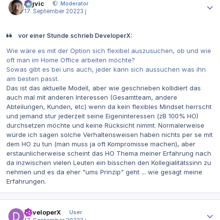
bigvic
Moderator
17. September 2022
3 j
vor einer Stunde schrieb DeveloperX:
Wie wäre es mit der Option sich flexibel auszusuchen, ob und wie
oft man im Home Office arbeiten möchte?
Sowas gibt es bei uns auch, jeder kann sich aussuchen was ihn
am besten passt.
Das ist das aktuelle Modell, aber wie geschrieben kollidiert das
auch mal mit anderen Interessen (Gesamtteam, andere
Abteilungen, Kunden, etc) wenn da kein flexibles Mindset herrscht
und jemand stur jederzeit seine Eigeninteressen (zB 100% HO)
durchsetzen möchte und keine Rücksicht nimmt. Normalerweise
würde ich sagen solche Verhaltensweisen haben nichts per se mit
dem HO zu tun (man muss ja oft Kompromisse machen), aber
erstaunlicherweise scheint das HO Thema meiner Erfahrung nach
da inzwischen vielen Leuten ein bisschen den Kollegialitätssinn zu
nehmen und es da eher "ums Prinzip" geht ... wie gesagt meine
Erfahrungen.
Autor-Statistiken
DeveloperX
User