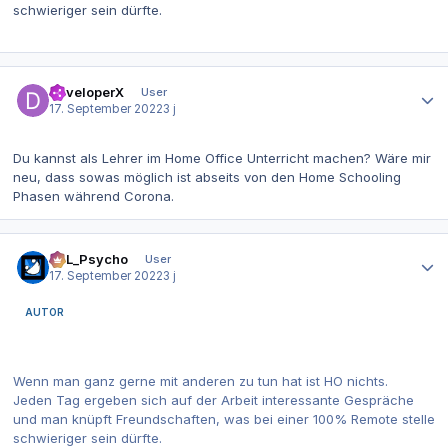
schwieriger sein dürfte.
Autor-Statistiken
DeveloperX
User
17. September 2022
3 j
Du kannst als Lehrer im Home Office Unterricht machen? Wäre mir
neu, dass sowas möglich ist abseits von den Home Schooling
Phasen während Corona.
Autor-Statistiken
SoL_Psycho
User
17. September 2022
3 j
AUTOR
Wenn man ganz gerne mit anderen zu tun hat ist HO nichts.
Jeden Tag ergeben sich auf der Arbeit interessante Gespräche
und man knüpft Freundschaften, was bei einer 100% Remote stelle
schwieriger sein dürfte.