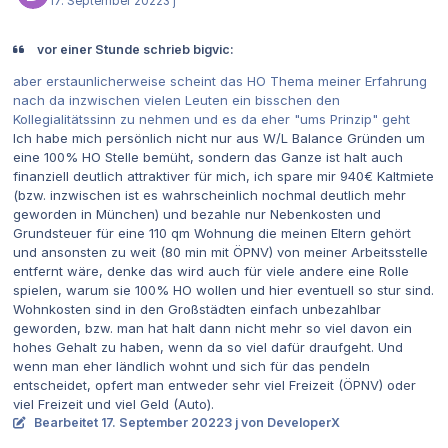
17. September 2022
3 j
vor einer Stunde schrieb bigvic:
aber erstaunlicherweise scheint das HO Thema meiner Erfahrung
nach da inzwischen vielen Leuten ein bisschen den
Kollegialitätssinn zu nehmen und es da eher "ums Prinzip" geht
Ich habe mich persönlich nicht nur aus W/L Balance Gründen um
eine 100% HO Stelle bemüht, sondern das Ganze ist halt auch
finanziell deutlich attraktiver für mich, ich spare mir 940€ Kaltmiete
(bzw. inzwischen ist es wahrscheinlich nochmal deutlich mehr
geworden in München) und bezahle nur Nebenkosten und
Grundsteuer für eine 110 qm Wohnung die meinen Eltern gehört
und ansonsten zu weit (80 min mit ÖPNV) von meiner Arbeitsstelle
entfernt wäre, denke das wird auch für viele andere eine Rolle
spielen, warum sie 100% HO wollen und hier eventuell so stur sind.
Wohnkosten sind in den Großstädten einfach unbezahlbar
geworden, bzw. man hat halt dann nicht mehr so viel davon ein
hohes Gehalt zu haben, wenn da so viel dafür draufgeht. Und
wenn man eher ländlich wohnt und sich für das pendeln
entscheidet, opfert man entweder sehr viel Freizeit (ÖPNV) oder
viel Freizeit und viel Geld (Auto).
Bearbeitet
17. September 2022
3 j
von DeveloperX