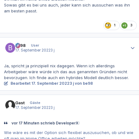
Sowas gibt es bei uns auch, jeder kann sich aussuchen was ihn
am besten passt.
1
3
Autor-Statistiken
be98
User
17. September 2022
3 j
Ja, spricht ja prinzipiell nix dagegen. Wenn ich allerdings
Arbeitgeber wäre würde ich das aus genannten Gründen nicht
bevorzugen. Ich finde auch ein hybrides Modell deutlich besser.
Bearbeitet
17. September 2022
3 j
von be98
Gast
Gäste
17. September 2022
3 j
vor 17 Minuten schrieb DeveloperX:
Wie wäre es mit der Option sich flexibel auszusuchen, ob und wie
oft man im Home Office arbeiten möchte?