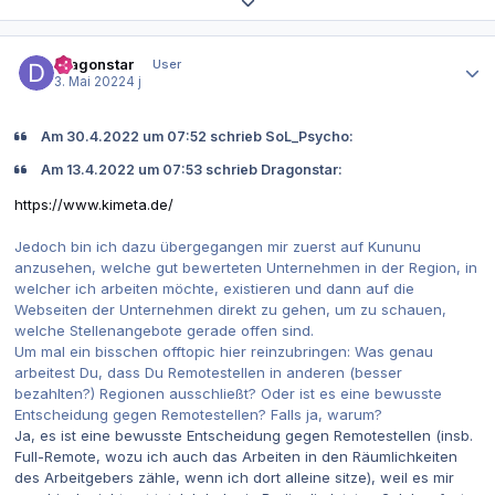
Themenübersicht erweitern
Autor-Statistiken
Dragonstar
User
3. Mai 2022
4 j
Am 30.4.2022 um 07:52 schrieb SoL_Psycho:
Am 13.4.2022 um 07:53 schrieb Dragonstar:
https://www.kimeta.de/
Jedoch bin ich dazu übergegangen mir zuerst auf Kununu
anzusehen, welche gut bewerteten Unternehmen in der Region, in
welcher ich arbeiten möchte, existieren und dann auf die
Webseiten der Unternehmen direkt zu gehen, um zu schauen,
welche Stellenangebote gerade offen sind.
Um mal ein bisschen offtopic hier reinzubringen: Was genau
arbeitest Du, dass Du Remotestellen in anderen (besser
bezahlten?) Regionen ausschließt? Oder ist es eine bewusste
Entscheidung gegen Remotestellen? Falls ja, warum?
Ja, es ist eine bewusste Entscheidung gegen Remotestellen (insb.
Full-Remote, wozu ich auch das Arbeiten in den Räumlichkeiten
des Arbeitgebers zähle, wenn ich dort alleine sitze), weil es mir