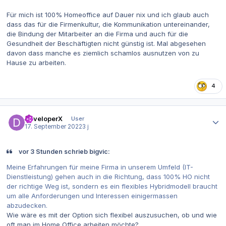
Für mich ist 100% Homeoffice auf Dauer nix und ich glaub auch
dass das für die Firmenkultur, die Kommunikation untereinander,
die Bindung der Mitarbeiter an die Firma und auch für die
Gesundheit der Beschäftigten nicht günstig ist. Mal abgesehen
davon dass manche es ziemlich schamlos ausnutzen von zu
Hause zu arbeiten.
4
Autor-Statistiken
DeveloperX
User
17. September 2022
3 j
vor 3 Stunden schrieb bigvic:
Meine Erfahrungen für meine Firma in unserem Umfeld (IT-
Dienstleistung) gehen auch in die Richtung, dass 100% HO nicht
der richtige Weg ist, sondern es ein flexibles Hybridmodell braucht
um alle Anforderungen und Interessen einigermassen
abzudecken.
Wie wäre es mit der Option sich flexibel auszusuchen, ob und wie
oft man im Home Office arbeiten möchte?