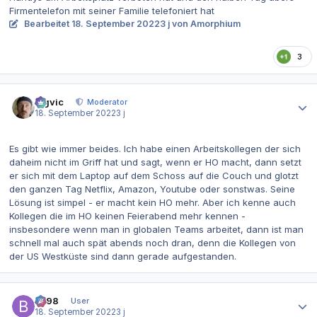
Firmentelefon mit seiner Familie telefoniert hat
Bearbeitet
18. September 2022
3 j
von Amorphium
3
Autor-Statistiken
bigvic
Moderator
18. September 2022
3 j
Es gibt wie immer beides. Ich habe einen Arbeitskollegen der sich
daheim nicht im Griff hat und sagt, wenn er HO macht, dann setzt
er sich mit dem Laptop auf dem Schoss auf die Couch und glotzt
den ganzen Tag Netflix, Amazon, Youtube oder sonstwas. Seine
Lösung ist simpel - er macht kein HO mehr. Aber ich kenne auch
Kollegen die im HO keinen Feierabend mehr kennen -
insbesondere wenn man in globalen Teams arbeitet, dann ist man
schnell mal auch spät abends noch dran, denn die Kollegen von
der US Westküste sind dann gerade aufgestanden.
Autor-Statistiken
be98
User
18. September 2022
3 j