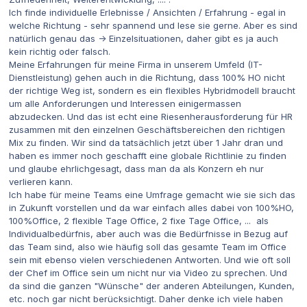
Ich finde individuelle Erlebnisse / Ansichten / Erfahrung - egal in
welche Richtung - sehr spannend und lese sie gerne. Aber es sind
natürlich genau das -> Einzelsituationen, daher gibt es ja auch
kein richtig oder falsch.
Meine Erfahrungen für meine Firma in unserem Umfeld (IT-
Dienstleistung) gehen auch in die Richtung, dass 100% HO nicht
der richtige Weg ist, sondern es ein flexibles Hybridmodell braucht
um alle Anforderungen und Interessen einigermassen
abzudecken. Und das ist echt eine Riesenherausforderung für HR
zusammen mit den einzelnen Geschäftsbereichen den richtigen
Mix zu finden. Wir sind da tatsächlich jetzt über 1 Jahr dran und
haben es immer noch geschafft eine globale Richtlinie zu finden
und glaube ehrlichgesagt, dass man da als Konzern eh nur
verlieren kann.
Ich habe für meine Teams eine Umfrage gemacht wie sie sich das
in Zukunft vorstellen und da war einfach alles dabei von 100%HO,
100%Office, 2 flexible Tage Office, 2 fixe Tage Office, ... als
Individualbedürfnis, aber auch was die Bedürfnisse in Bezug auf
das Team sind, also wie häufig soll das gesamte Team im Office
sein mit ebenso vielen verschiedenen Antworten. Und wie oft soll
der Chef im Office sein um nicht nur via Video zu sprechen. Und
da sind die ganzen "Wünsche" der anderen Abteilungen, Kunden,
etc. noch gar nicht berücksichtigt. Daher denke ich viele haben