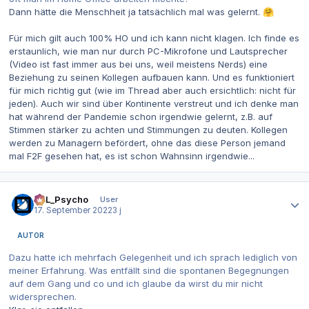
Dann hätte die Menschheit ja tatsächlich mal was gelernt.
🤗
Für mich gilt auch 100% HO und ich kann nicht klagen. Ich finde es
erstaunlich, wie man nur durch PC-Mikrofone und Lautsprecher
(Video ist fast immer aus bei uns, weil meistens Nerds) eine
Beziehung zu seinen Kollegen aufbauen kann. Und es funktioniert
für mich richtig gut (wie im Thread aber auch ersichtlich: nicht für
jeden). Auch wir sind über Kontinente verstreut und ich denke man
hat während der Pandemie schon irgendwie gelernt, z.B. auf
Stimmen stärker zu achten und Stimmungen zu deuten. Kollegen
werden zu Managern befördert, ohne das diese Person jemand
mal F2F gesehen hat, es ist schon Wahnsinn irgendwie...
Autor-Statistiken
SoL_Psycho
User
17. September 2022
3 j
AUTOR
Dazu hatte ich mehrfach Gelegenheit und ich sprach lediglich von
meiner Erfahrung. Was entfällt sind die spontanen Begegnungen
auf dem Gang und co und ich glaube da wirst du mir nicht
widersprechen.