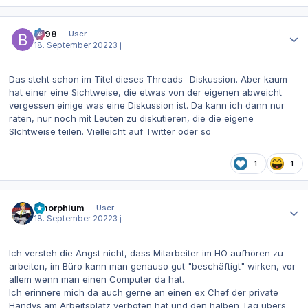
Autor-Statistiken
be98
User
18. September 2022
3 j
Das steht schon im Titel dieses Threads- Diskussion. Aber kaum
hat einer eine Sichtweise, die etwas von der eigenen abweicht
vergessen einige was eine Diskussion ist. Da kann ich dann nur
raten, nur noch mit Leuten zu diskutieren, die die eigene
SIchtweise teilen. Vielleicht auf Twitter oder so
1
1
Autor-Statistiken
Amorphium
User
18. September 2022
3 j
Ich versteh die Angst nicht, dass Mitarbeiter im HO aufhören zu
arbeiten, im Büro kann man genauso gut "beschäftigt" wirken, vor
allem wenn man einen Computer da hat.
Ich erinnere mich da auch gerne an einen ex Chef der private
Handys am Arbeitsplatz verboten hat und den halben Tag übers