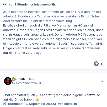
vor 8 Stunden schrieb monolith:
Ja ja ich arbeite heimlich immer mehr als ich soll. Alle denken ich
arbeite 8 Stunden pro Tag aber ich arbeite einfach 16, ich Schelm.
Aber verrat’s bloß nicht der Personalabteilung!
Es gibt sicherlich auch die Fälle wo Menschen im HO zu viel
arbeiten. Grade bei jungen Familienvätern erlebe ich es aber, dass
sie zu Hause sehr abgelenkt sind. Denen würden 1-2 Präsenztage
ziemlich gut tun. Ich halte es auch allgemein für besser, eben weil
ein Ausgleich für die verschiedenen Bedürfnisse geschaffen wird.
Einigen hier fällt es wohl sehr schwer verschiedene Sichtweisen
auf ein Thema zu ertragen.
1
Autor-Statistiken
monolith
User
18. September 2022
3 j
That escalated quickly. Du darfst gerne deine eigene Sichtweise
auf die Dinge haben.
👍
Bearbeitet
18. September 2022
3 j
von monolith