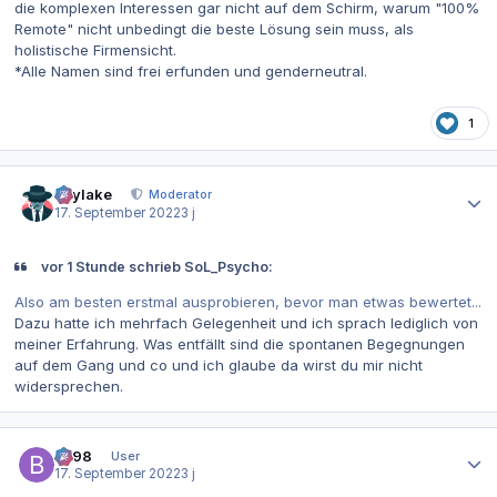
die komplexen Interessen gar nicht auf dem Schirm, warum "100%
Remote" nicht unbedingt die beste Lösung sein muss, als
holistische Firmensicht.
*Alle Namen sind frei erfunden und genderneutral.
1
Autor-Statistiken
skylake
Moderator
17. September 2022
3 j
vor 1 Stunde schrieb SoL_Psycho:
Also am besten erstmal ausprobieren, bevor man etwas bewertet...
Dazu hatte ich mehrfach Gelegenheit und ich sprach lediglich von
meiner Erfahrung. Was entfällt sind die spontanen Begegnungen
auf dem Gang und co und ich glaube da wirst du mir nicht
widersprechen.
Autor-Statistiken
be98
User
17. September 2022
3 j