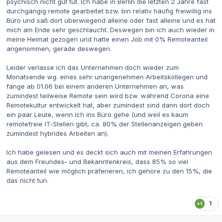
psychisch nicht gut tut. Ich habe in Berlin die letzten 2 Jahre fast
durchgängig remote gearbeitet bzw. bin relativ häufig freiwillig ins
Büro und saß dort überwiegend alleine oder fast alleine und es hat
mich am Ende sehr geschlaucht. Deswegen bin ich auch wieder in
meine Heimat gezogen und hatte einen Job mit 0% Remoteanteil
angenommen, gerade deswegen.
Leider verlasse ich das Unternehmen doch wieder zum
Monatsende wg. eines sehr unangenehmen Arbeitskollegen und
fange ab 01.06 bei einem anderen Unternehmen an, was
zumindest teilweise Remote sein wird bzw. während Corona eine
Remotekultur entwickelt hat, aber zumindest sind dann dort doch
ein paar Leute, wenn ich ins Büro gehe (und weil es kaum
remotefreie IT-Stellen gibt, ca. 80% der Stellenanzeigen geben
zumindest hybrides Arbeiten an).
Ich habe gelesen und es deckt sich auch mit meinen Erfahrungen
aus dem Freundes- und Bekanntenkreis, dass 85% so viel
Remoteanteil wie möglich präferieren, ich gehöre zu den 15%, die
das nicht tun.
1