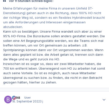
vor 11 Stunden schrieb bigvic:
Meine Erfahrungen für meine Firma in unserem Umfeld (IT-
Dienstleistung) gehen auch in die Richtung, dass 100% HO nicht
der richtige Weg ist, sondern es ein flexibles Hybridmodell braucht
um alle Anforderungen und Interessen einigermassen
abzudecken.
Kann ich so bestätigen. Unsere Firma wandelt sich aber zu einer
95% HO-Firma. Die Büroräume sollen anders gestaltet werden. Die
sollen eine Art Begegnungsstätte werden, wo die Teams sich mal
treffen können, um vor Ort gemeinsam zu arbeiten. z.B.
Sprintplanings können dann vor Ort vorgenommen werden. Wenn
dann alles geplant ist bzw. die Arbeit getan ist, trennen sich dann
die Wege und es geht zurück ins HO.
Inzwischen ist es sogar so, dass wir zwei Mitarbeiter haben, die
700 km entfernt leben. Überwiegend vom HO zu arbeiten hat somit
auch seine Vorteile. So ist es möglich, auch neue Mitarbeiter
überregional zu suchen bzw. zu finden, die nicht in den Betracht
gezogen hätten, hierher zu ziehen.
Autor-Statistiken
be98
User
18. September 2022
3 j