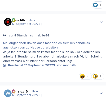
1
Autor-Statistiken
monolith
User
17. September 2022
3 j
vor 8 Stunden schrieb be98:
Mal abgesehen davon dass manche es ziemlich schamlos
ausnutzen von zu Hause zu arbeiten.
Ja ja ich arbeite heimlich immer mehr als ich soll. Alle denken ich
arbeite 8 Stunden pro Tag aber ich arbeite einfach 16, ich Schelm.
Aber verrat’s bloß nicht der Personalabteilung!
Bearbeitet
17. September 2022
3 j
von monolith
3
1
Autor-Statistiken
Whiz-zarD
User
17. September 2022
3 j