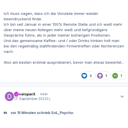
Ich muss sagen, dass ich die Voruteile immer wieder
beeindruckend finde.
Ich bin seit Januar in einer 100% Remote Stelle und ich weiß mehr
über meine neuen Kollegen mehr weiß und tiefgründigere
Gespräche führe, als in jeder meiner bisherigen Positionen.
Und das gemeinsame Kaffee- und / oder Drinks trinken holt man
bei den regelmäßig stattfindenden Firmentreffen oder Konferenzen
nach.
Also am besten erstmal ausprobieren, bevor man etwas bewertet...
2
1
1
Autor-Statistiken
DeveloperX
User
17. September 2022
3 j
vor 15 Minuten schrieb SoL_Psycho: