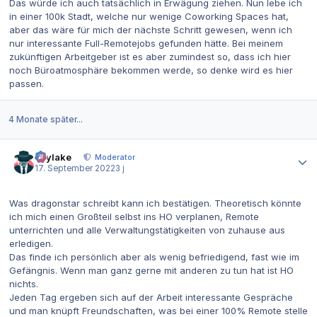
Das würde ich auch tatsächlich in Erwägung ziehen. Nun lebe ich
in einer 100k Stadt, welche nur wenige Coworking Spaces hat,
aber das wäre für mich der nächste Schritt gewesen, wenn ich
nur interessante Full-Remotejobs gefunden hätte. Bei meinem
zukünftigen Arbeitgeber ist es aber zumindest so, dass ich hier
noch Büroatmosphäre bekommen werde, so denke wird es hier
passen.
4 Monate später...
Autor-Statistiken
skylake
Moderator
17. September 2022
3 j
Was dragonstar schreibt kann ich bestätigen. Theoretisch könnte
ich mich einen Großteil selbst ins HO verplanen, Remote
unterrichten und alle Verwaltungstätigkeiten von zuhause aus
erledigen.
Das finde ich persönlich aber als wenig befriedigend, fast wie im
Gefängnis. Wenn man ganz gerne mit anderen zu tun hat ist HO
nichts.
Jeden Tag ergeben sich auf der Arbeit interessante Gespräche
und man knüpft Freundschaften, was bei einer 100% Remote stelle