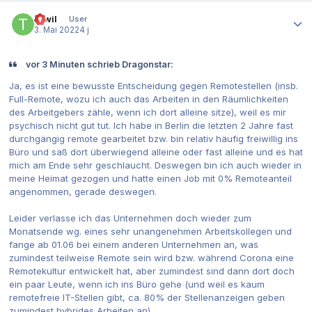
Autor-Statistiken
Tiwil
User
3. Mai 2022
4 j
vor 3 Minuten schrieb Dragonstar:
Ja, es ist eine bewusste Entscheidung gegen Remotestellen (insb.
Full-Remote, wozu ich auch das Arbeiten in den Räumlichkeiten
des Arbeitgebers zähle, wenn ich dort alleine sitze), weil es mir
psychisch nicht gut tut. Ich habe in Berlin die letzten 2 Jahre fast
durchgängig remote gearbeitet bzw. bin relativ häufig freiwillig ins
Büro und saß dort überwiegend alleine oder fast alleine und es hat
mich am Ende sehr geschlaucht. Deswegen bin ich auch wieder in
meine Heimat gezogen und hatte einen Job mit 0% Remoteanteil
angenommen, gerade deswegen.
Leider verlasse ich das Unternehmen doch wieder zum
Monatsende wg. eines sehr unangenehmen Arbeitskollegen und
fange ab 01.06 bei einem anderen Unternehmen an, was
zumindest teilweise Remote sein wird bzw. während Corona eine
Remotekultur entwickelt hat, aber zumindest sind dann dort doch
ein paar Leute, wenn ich ins Büro gehe (und weil es kaum
remotefreie IT-Stellen gibt, ca. 80% der Stellenanzeigen geben
zumindest hybrides Arbeiten an).