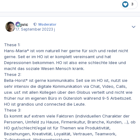
3
Autor-Statistiken
bigvic
Moderator
17. September 2022
3 j
These 1:
Hans-Maria* ist vom naturell her gerne für sich und redet nicht
gerne. Seit er im HO ist er komplett vereinsamt und hat
Depressionen bekommen. HO ist also eine schlechte Idee und
macht das soziale Wesen Mensch krank.
These 2:
Bella-Horst* ist gerne kommunikativ. Seit sie im HO ist, nutzt sie
sehr intensiv die digitale Kommunikation via Chat, Video, Calls,
usw. usf. mit allen Kollegen über den Globus verteilt und nicht wie
früher nur im eigenen Büro in Gütersloh während 9-5 Arbeitszeit.
HO ist grandios und connected die Leute.
These 3:
Es kommt auf extrem viele Faktoren (individuellen Charakter der
Personen, Umfeld zu Hause, Firmenkultur, Branche, Kunden, ...), ob
HO gut/schlecht/egal ist für Themen wie Produktivität,
Beziehungen, Kreativität, Loyalität, Vertrauen, Teamwork,
Zufriedenheit, Weiterentwicklung, .... .