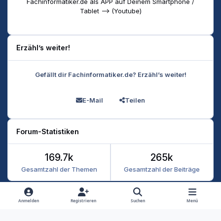
Fachinformatiker.de als APP auf Deinem Smartphone /
Tablet --> (Youtube)
Erzähl’s weiter!
Gefällt dir Fachinformatiker.de? Erzähl’s weiter!
E-Mail
Teilen
Forum-Statistiken
169.7k
265k
Gesamtzahl der Themen
Gesamtzahl der Beiträge
Heller Modus
Dunkler Modus
Systemeinstellung
Anmelden
Registrieren
Suchen
Menü
Datenschutz
Kontakt
Cookies
RSS