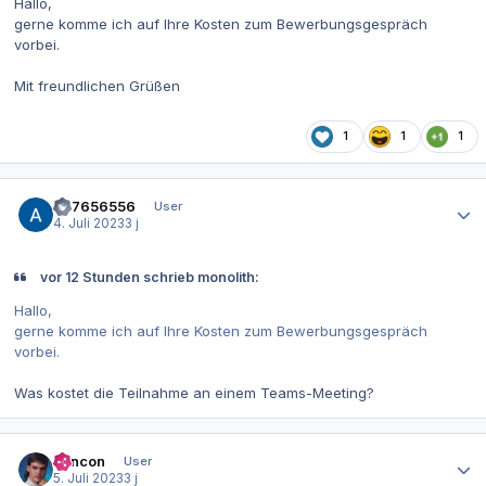
Hallo,
gerne komme ich auf Ihre Kosten zum Bewerbungsgespräch
vorbei.
Mit freundlichen Grüßen
1
1
1
Autor-Statistiken
657656556
User
4. Juli 2023
3 j
vor 12 Stunden schrieb monolith:
Hallo,
gerne komme ich auf Ihre Kosten zum Bewerbungsgespräch
vorbei.
Was kostet die Teilnahme an einem Teams-Meeting?
Autor-Statistiken
concon
User
5. Juli 2023
3 j