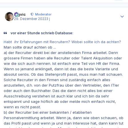
Autor-Statistiken
bigvic
Moderator
29. Dezember 2022
3 j
vor einer Stunde schrieb Database:
Habt ihr Erfahrungen mit Recruitern? Wobei sollte ich da achten?
Man sollte drauf achten ob ...
a) der Recruiter direkt bei der anstellenden Firma arbeitet. Denn
grössere Firmen haben alle Recruiter oder Talent Akquisition oder
wie die sich auch nennen. Ist einfach eine Teil von HR der Firma.
Wenn so jemand anklingelt, dann ist das die beste Variante und
absolut seriös. Ob das Stellenprofil passt, muss man halt schauen.
Solche Recruiter in den Firmen sind zuständig einfach alles
anzustellen, d.h. von der Putzfrau über den Vertriebler, den ITler
oder auch den Buchhalter. Das die dann nicht alles bei einer
Ausschreibung verstehen ist auch klar und ich bin da sehr
entspannt und sage höflich ab oder melde mich einfach nicht,
wenn es nicht passt.
b) der Recruiter bei einer bekannten / etablierten
Personalvermittlung arbeitet. Wenn ja, dann wie oben schauen, ob
das Profil passt und wenn ja und man Interesse hat, dann kann tut