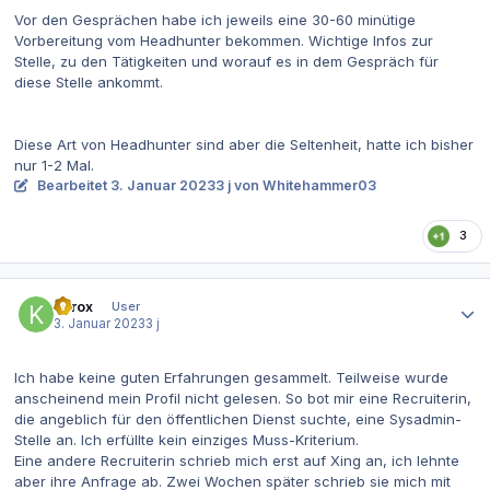
Vor den Gesprächen habe ich jeweils eine 30-60 minütige
Vorbereitung vom Headhunter bekommen. Wichtige Infos zur
Stelle, zu den Tätigkeiten und worauf es in dem Gespräch für
diese Stelle ankommt.
Diese Art von Headhunter sind aber die Seltenheit, hatte ich bisher
nur 1-2 Mal.
Bearbeitet
3. Januar 2023
3 j
von Whitehammer03
3
Autor-Statistiken
Korox
User
3. Januar 2023
3 j
Ich habe keine guten Erfahrungen gesammelt. Teilweise wurde
anscheinend mein Profil nicht gelesen. So bot mir eine Recruiterin,
die angeblich für den öffentlichen Dienst suchte, eine Sysadmin-
Stelle an. Ich erfüllte kein einziges Muss-Kriterium.
Eine andere Recruiterin schrieb mich erst auf Xing an, ich lehnte
aber ihre Anfrage ab. Zwei Wochen später schrieb sie mich mit