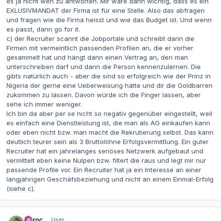
es ja nicht weh zu antworten. Mir wäre dann wichtig, dass es ein
EXLUSIVMANDAT der Firma ist für eine Stelle. Also das abfragen
und fragen wie die Firma heisst und wie das Budget ist. Und wenn
es passt, dann go for it.
c) der Recruiter scannt die Jobportale und schreibt dann die
Firmen mit vermeintlich passenden Profilen an, die er vorher
gesammelt hat und hängt dann einen Vertrag an, den man
unterschreiben darf und dann die Person kennenzulernen. Die
gibts natürlich auch - aber die sind so erfolgreich wie der Prinz in
Nigeria der gerne eine Ueberweisung hätte und dir die Goldbarren
zukommen zu lassen. Davon würde ich die Finger lassen, aber
sehe ich immer weniger.
Ich bin da aber per se nicht so negativ gegenüber eingestellt, weil
es einfach eine Dienstleistung ist, die man als AG einkaufen kann
oder eben nicht bzw. man macht die Rekrutierung selbst. Das kann
deutlich teurer sein als 3 Bruttolöhne Erfolgsvermittlung. Ein guter
Recruiter hat ein jahrelanges seriöses Netzwerk aufgebaut und
vermittelt eben keine Nulpen bzw. filtert die raus und legt mir nur
passende Profile vor. Ein Recruiter hat ja ein Interesse an einer
langjährigen Geschäfsbeziehung und nicht an einem Einmal-Erfolg
(siehe c).
Autor-Statistiken
Zaroc
User