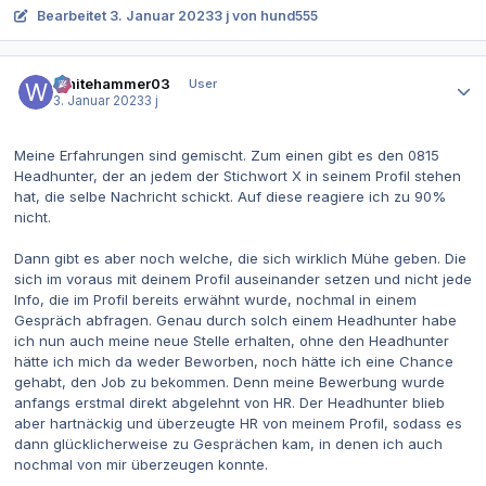
Bearbeitet
3. Januar 2023
3 j
von hund555
Autor-Statistiken
Whitehammer03
User
3. Januar 2023
3 j
Meine Erfahrungen sind gemischt. Zum einen gibt es den 0815
Headhunter, der an jedem der Stichwort X in seinem Profil stehen
hat, die selbe Nachricht schickt. Auf diese reagiere ich zu 90%
nicht.
Dann gibt es aber noch welche, die sich wirklich Mühe geben. Die
sich im voraus mit deinem Profil auseinander setzen und nicht jede
Info, die im Profil bereits erwähnt wurde, nochmal in einem
Gespräch abfragen. Genau durch solch einem Headhunter habe
ich nun auch meine neue Stelle erhalten, ohne den Headhunter
hätte ich mich da weder Beworben, noch hätte ich eine Chance
gehabt, den Job zu bekommen. Denn meine Bewerbung wurde
anfangs erstmal direkt abgelehnt von HR. Der Headhunter blieb
aber hartnäckig und überzeugte HR von meinem Profil, sodass es
dann glücklicherweise zu Gesprächen kam, in denen ich auch
nochmal von mir überzeugen konnte.