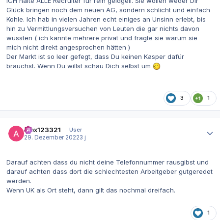
ICH halte ALLE Recruiter für rein geldgeil. Sie wollen weder Dir
Glück bringen noch dem neuen AG, sondern schlicht und einfach
Kohle. Ich hab in vielen Jahren echt einiges an Unsinn erlebt, bis
hin zu Vermittlungsversuchen von Leuten die gar nichts davon
wussten ( ich kannte mehrere privat und fragte sie warum sie
mich nicht direkt angesprochen hätten )
Der Markt ist so leer gefegt, dass Du keinen Kasper dafür
brauchst. Wenn Du willst schau Dich selbst um
3
1
Autor-Statistiken
alex123321
User
29. Dezember 2022
3 j
Darauf achten dass du nicht deine Telefonnummer rausgibst und
darauf achten dass dort die schlechtesten Arbeitgeber gutgeredet
werden.
Wenn UK als Ort steht, dann gilt das nochmal dreifach.
1