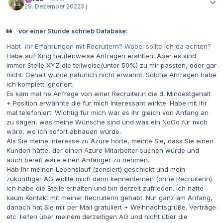
29. Dezember 2022
3 j
vor einer Stunde schrieb Database:
Habt ihr Erfahrungen mit Recruitern? Wobei sollte ich da achten?
Habe auf Xing haufenweise Anfragen erahlten. Aber es sind
immer Stelle XYZ die teilweise(unter 50%) zu mir passten, oder gar
nicht. Gehalt wurde natürlich nicht erwähnt. Solche Anfragen habe
ich komplett ignoriert.
Es kam mal ne Anfrage von einer Recruiterin die d. Mindestgehalt
+ Position erwähnte die für mich Interessant wirkte. Habe mit Ihr
mal telefoniert. Wichtig für mich war es Ihr gleich von Anfang an
zu sagen, was meine Wünsche sind und was ein NoGo für mich
wäre, wo ich sofort abhauen würde.
Als Sie meine Interesse zu Azure hörte, meinte Sie, dass Sie einen
Kunden hätte, der einen Azure Mitarbeiter suchen würde und
auch bereit wäre einen Anfänger zu nehmen.
Hab Ihr meinen Lebenslauf (zensiert) geschickt und mein
zukünftiger AG wollte mich dann kennenlernen (ohne Recruiterin).
Ich habe die Stelle erhalten und bin derzeit zufrieden. Ich hatte
kaum Kontakt mit meiner Recruiterin gehabt. Nur ganz am Anfang,
danach hat Sie mir per Mail gratuliert + Weihnachtsgrüße. Verträge
etc. liefen über meinem derzeitigen AG und nicht über die