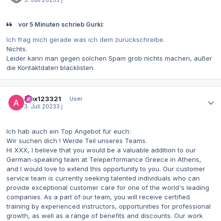
3. Juli 2023
3 j
vor 5 Minuten schrieb Gurki:
Ich frag mich gerade was ich dem zurückschreibe.
Nichts.
Leider kann man gegen solchen Spam grob nichts machen, außer
die Kontaktdaten blacklisten.
Autor-Statistiken
alex123321
User
3. Juli 2023
3 j
Ich hab auch ein Top Angebot für euch:
Wir suchen dich ! Werde Teil unseres Teams.
Hi XXX, I believe that you would be a valuable addition to our
German-speaking team at Teleperformance Greece in Athens,
and I would love to extend this opportunity to you. Our customer
service team is currently seeking talented individuals who can
provide exceptional customer care for one of the world's leading
companies. As a part of our team, you will receive certified
training by experienced instructors, opportunities for professional
growth, as well as a range of benefits and discounts. Our work