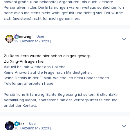
sowohl große (und bekannte) Argenturen, als auch kleinere
Personalvermittler. Die Erfahrungen waren weitaus schlechter. Ich
habe mich meistens nicht wohl gefühlt und richtig viel Zeit wurde
sich (meistens) nicht für mich genommen.
Autor-Statistiken
allesweg
User
29. Dezember 2022
3 j
Zu Recruitern wurde hier schon einiges gesagt.
Zu Xing-Anfragen hier.
Aktuell bei mir wieder das Übliche:
Keine Antwort auf die Frage nach Mindestgehalt
Keine Details in der E-Mail, welche ich beim unpassenden
Telefonanruf erbeten habe
Persönliche Erfahrung: Echte Begleitung ist selten, Erstkontakt-
Vermittlung klappt, spätestens mit der Vertragsunterzeichnung
endet der Kontakt.
Autor-Statistiken
Polar
User
30. Dezember 2022
3 j