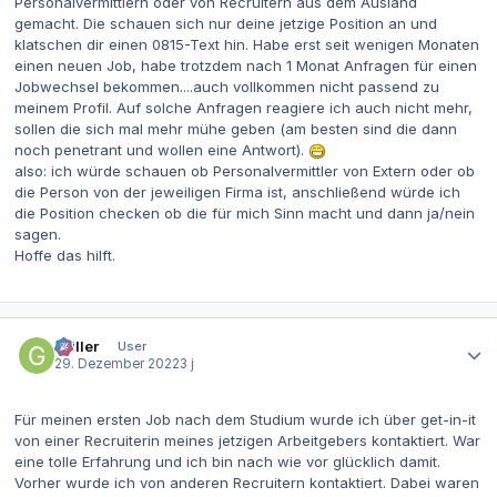
Personalvermittlern oder von Recruitern aus dem Ausland
gemacht. Die schauen sich nur deine jetzige Position an und
klatschen dir einen 0815-Text hin. Habe erst seit wenigen Monaten
einen neuen Job, habe trotzdem nach 1 Monat Anfragen für einen
Jobwechsel bekommen....auch vollkommen nicht passend zu
meinem Profil. Auf solche Anfragen reagiere ich auch nicht mehr,
sollen die sich mal mehr mühe geben (am besten sind die dann
noch penetrant und wollen eine Antwort).
also: ich würde schauen ob Personalvermittler von Extern oder ob
die Person von der jeweiligen Firma ist, anschließend würde ich
die Position checken ob die für mich Sinn macht und dann ja/nein
sagen.
Hoffe das hilft.
Autor-Statistiken
Griller
User
29. Dezember 2022
3 j
Für meinen ersten Job nach dem Studium wurde ich über get-in-it
von einer Recruiterin meines jetzigen Arbeitgebers kontaktiert. War
eine tolle Erfahrung und ich bin nach wie vor glücklich damit.
Vorher wurde ich von anderen Recruitern kontaktiert. Dabei waren