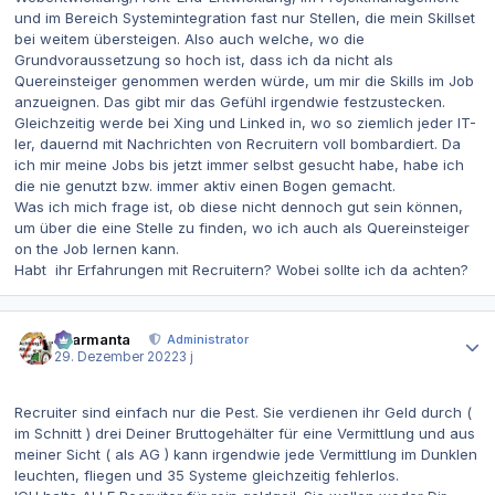
und im Bereich Systemintegration fast nur Stellen, die mein Skillset
bei weitem übersteigen. Also auch welche, wo die
Grundvoraussetzung so hoch ist, dass ich da nicht als
Quereinsteiger genommen werden würde, um mir die Skills im Job
anzueignen. Das gibt mir das Gefühl irgendwie festzustecken.
Gleichzeitig werde bei Xing und Linked in, wo so ziemlich jeder IT-
ler, dauernd mit Nachrichten von Recruitern voll bombardiert. Da
ich mir meine Jobs bis jetzt immer selbst gesucht habe, habe ich
die nie genutzt bzw. immer aktiv einen Bogen gemacht.
Was ich mich frage ist, ob diese nicht dennoch gut sein können,
um über die eine Stelle zu finden, wo ich auch als Quereinsteiger
on the Job lernen kann.
Habt ihr Erfahrungen mit Recruitern? Wobei sollte ich da achten?
Autor-Statistiken
charmanta
Administrator
29. Dezember 2022
3 j
Recruiter sind einfach nur die Pest. Sie verdienen ihr Geld durch (
im Schnitt ) drei Deiner Bruttogehälter für eine Vermittlung und aus
meiner Sicht ( als AG ) kann irgendwie jede Vermittlung im Dunklen
leuchten, fliegen und 35 Systeme gleichzeitig fehlerlos.