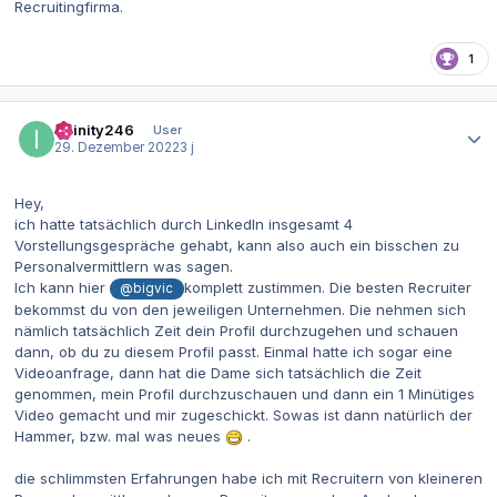
Recruitingfirma.
1
Autor-Statistiken
Infinity246
User
29. Dezember 2022
3 j
Hey,
ich hatte tatsächlich durch LinkedIn insgesamt 4
Vorstellungsgespräche gehabt, kann also auch ein bisschen zu
Personalvermittlern was sagen.
Ich kann hier
komplett zustimmen. Die besten Recruiter
@bigvic
bekommst du von den jeweiligen Unternehmen. Die nehmen sich
nämlich tatsächlich Zeit dein Profil durchzugehen und schauen
dann, ob du zu diesem Profil passt. Einmal hatte ich sogar eine
Videoanfrage, dann hat die Dame sich tatsächlich die Zeit
genommen, mein Profil durchzuschauen und dann ein 1 Minütiges
Video gemacht und mir zugeschickt. Sowas ist dann natürlich der
Hammer, bzw. mal was neues
.
die schlimmsten Erfahrungen habe ich mit Recruitern von kleineren