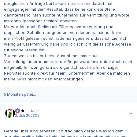
der gleichen Anfrage bei Linkedin an. Ich bin darauf mal
eingegangen mit dem Resultat, dass keine konkrete Stelle
dahinterstand. Man suchte nur jemand zur Vermittlung und wollte
mir dann "passende Stellen" anbieten.
Mir wurden auch Stellen mit Führungsverantwortung und
utopischen Gehältern angeboten. Von denen hat sicher keiner
mein Profil gelesen, sonst hätte man gesehen, dass ich ziemlich
wenig Berufserfahrung habe und ich schlicht die falsche Adresse
für solche Stellen bin.
Zudem war es bis auf eine Ausnahme immer nur
Vermittlungsunternehmen. In der Regel wurde mir dabei auch nicht
mitgeteilt, für wen genau sie eigentlich suchen. Ein einziger
Recruiter suchte direkt für "sein" Unternehmen. Aber da matchen
meine Skills nicht mit den Anforderungen.
5 Monate später...
Autor-Statistiken
Gurki
User
3. Juli 2023
3 j
Gerade über Xing erhalten. Ich frag mich gerade was ich dem
zurückschreibe. Wieso belästigt man die Menschen mit so einer