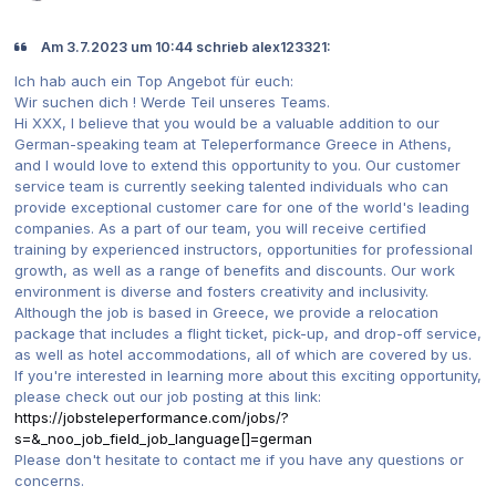
Am 3.7.2023 um 10:44 schrieb alex123321:
Ich hab auch ein Top Angebot für euch:
Wir suchen dich ! Werde Teil unseres Teams.
Hi XXX, I believe that you would be a valuable addition to our
German-speaking team at Teleperformance Greece in Athens,
and I would love to extend this opportunity to you. Our customer
service team is currently seeking talented individuals who can
provide exceptional customer care for one of the world's leading
companies. As a part of our team, you will receive certified
training by experienced instructors, opportunities for professional
growth, as well as a range of benefits and discounts. Our work
environment is diverse and fosters creativity and inclusivity.
Although the job is based in Greece, we provide a relocation
package that includes a flight ticket, pick-up, and drop-off service,
as well as hotel accommodations, all of which are covered by us.
If you're interested in learning more about this exciting opportunity,
please check out our job posting at this link:
https://jobsteleperformance.com/jobs/?
s=&_noo_job_field_job_language[]=german
Please don't hesitate to contact me if you have any questions or
concerns.