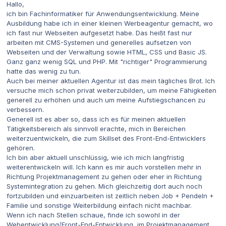
Hallo,
ich bin Fachinformatiker für Anwendungsentwicklung. Meine
Ausbildung habe ich in einer kleinen Werbeagentur gemacht, wo
ich fast nur Webseiten aufgesetzt habe. Das heißt fast nur
arbeiten mit CMS-Systemen und generelles aufsetzen von
Webseiten und der Verwaltung sowie HTML, CSS und Basic JS.
Ganz ganz wenig SQL und PHP. Mit "richtiger" Programmierung
hatte das wenig zu tun.
Auch bei meiner aktuellen Agentur ist das mein tägliches Brot. Ich
versuche mich schon privat weiterzubilden, um meine Fähigkeiten
generell zu erhöhen und auch um meine Aufstiegschancen zu
verbessern.
Generell ist es aber so, dass ich es für meinen aktuellen
Tätigkeitsbereich als sinnvoll erachte, mich in Bereichen
weiterzuentwickeln, die zum Skillset des Front-End-Entwicklers
gehören.
Ich bin aber aktuell unschlüssig, wie ich mich langfristig
weiterentwickeln will. Ich kann es mir auch vorstellen mehr in
Richtung Projektmanagement zu gehen oder eher in Richtung
Systemintegration zu gehen. Mich gleichzeitig dort auch noch
fortzubilden und einzuarbeiten ist zeitlich neben Job + Pendeln +
Familie und sonstige Weiterbildung einfach nicht machbar.
Wenn ich nach Stellen schaue, finde ich sowohl in der
Webentwicklung/Front-End-Entwicklung, im Projektmanagement