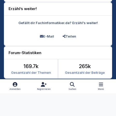
Erzähl’s weiter!
Gefällt dir Fachinformatiker.de? Erzähl’s weiter!
E-Mail
Teilen
Forum-Statistiken
169.7k
265k
Gesamtzahl der Themen
Gesamtzahl der Beiträge
Heller Modus
Dunkler Modus
Systemeinstellung
Anmelden
Registrieren
Suchen
Menü
Datenschutz
Kontakt
Cookies
RSS
Fachinformatiker 2026
Powered by
Invision Community