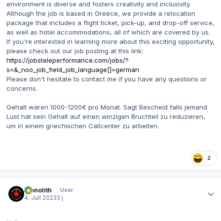
environment is diverse and fosters creativity and inclusivity.
Although the job is based in Greece, we provide a relocation
package that includes a flight ticket, pick-up, and drop-off service,
as well as hotel accommodations, all of which are covered by us.
If you're interested in learning more about this exciting opportunity,
please check out our job posting at this link:
https://jobsteleperformance.com/jobs/?
s=&_noo_job_field_job_language[]=german
Please don't hesitate to contact me if you have any questions or
concerns.
Gehalt wären 1000-1200€ pro Monat. Sagt Bescheid falls jemand
Lust hat sein Gehalt auf einen winzigen Bruchteil zu reduzieren,
um in einem griechischen Callcenter zu arbeiten.
2
Autor-Statistiken
monolith
User
4. Juli 2023
3 j