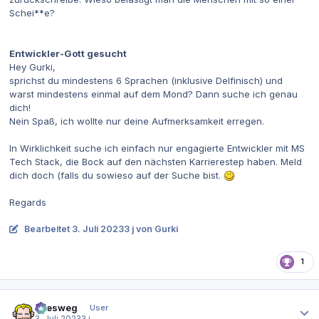
Schei**e?
Entwickler-Gott gesucht
Hey Gurki,
sprichst du mindestens 6 Sprachen (inklusive Delfinisch) und
warst mindestens einmal auf dem Mond? Dann suche ich genau
dich!
Nein Spaß, ich wollte nur deine Aufmerksamkeit erregen.
In Wirklichkeit suche ich einfach nur engagierte Entwickler mit MS
Tech Stack, die Bock auf den nächsten Karrierestep haben. Meld
dich doch (falls du sowieso auf der Suche bist.
Regards
Bearbeitet
3. Juli 2023
3 j
von Gurki
1
Autor-Statistiken
allesweg
User