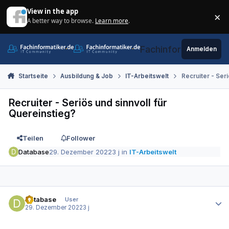
Zum Inhalt springen
View in the app
×
A better way to browse.
Learn more
.
Di
Fachinformatiker.de
Anmelden
Startseite
Ausbildung & Job
IT-Arbeitswelt
Recruiter - Seri
Recruiter - Seriös und sinnvoll für
Quereinstieg?
Teilen
Follower
Database
29. Dezember 2022
3 j
in
IT-Arbeitswelt
Autor-Statistiken
Database
User
29. Dezember 2022
3 j