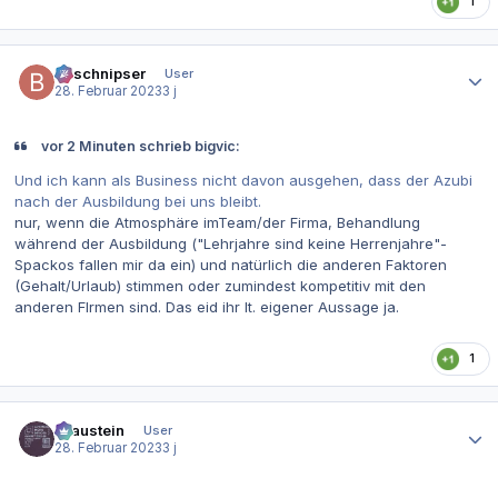
1
Autor-Statistiken
Bitschnipser
User
28. Februar 2023
3 j
vor 2 Minuten schrieb bigvic:
Und ich kann als Business nicht davon ausgehen, dass der Azubi
nach der Ausbildung bei uns bleibt.
nur, wenn die Atmosphäre imTeam/der Firma, Behandlung
während der Ausbildung ("Lehrjahre sind keine Herrenjahre"-
Spackos fallen mir da ein) und natürlich die anderen Faktoren
(Gehalt/Urlaub) stimmen oder zumindest kompetitiv mit den
anderen FIrmen sind. Das eid ihr lt. eigener Aussage ja.
1
Autor-Statistiken
Graustein
User
28. Februar 2023
3 j