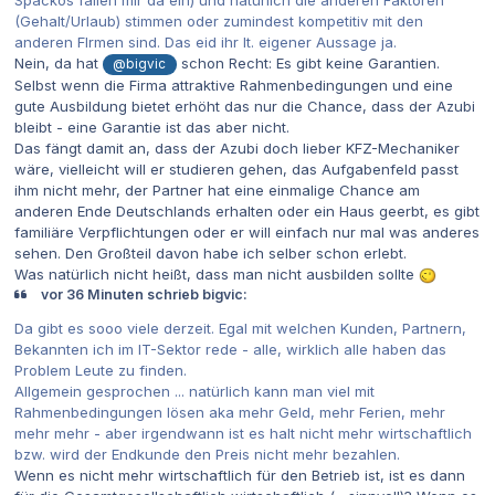
(Gehalt/Urlaub) stimmen oder zumindest kompetitiv mit den
anderen FIrmen sind. Das eid ihr lt. eigener Aussage ja.
Nein, da hat
schon Recht: Es gibt keine Garantien.
@bigvic
Selbst wenn die Firma attraktive Rahmenbedingungen und eine
gute Ausbildung bietet erhöht das nur die Chance, dass der Azubi
bleibt - eine Garantie ist das aber nicht.
Das fängt damit an, dass der Azubi doch lieber KFZ-Mechaniker
wäre, vielleicht will er studieren gehen, das Aufgabenfeld passt
ihm nicht mehr, der Partner hat eine einmalige Chance am
anderen Ende Deutschlands erhalten oder ein Haus geerbt, es gibt
familiäre Verpflichtungen oder er will einfach nur mal was anderes
sehen. Den Großteil davon habe ich selber schon erlebt.
Was natürlich nicht heißt, dass man nicht ausbilden sollte
vor 36 Minuten schrieb bigvic:
Da gibt es sooo viele derzeit. Egal mit welchen Kunden, Partnern,
Bekannten ich im IT-Sektor rede - alle, wirklich alle haben das
Problem Leute zu finden.
Allgemein gesprochen ... natürlich kann man viel mit
Rahmenbedingungen lösen aka mehr Geld, mehr Ferien, mehr
mehr mehr - aber irgendwann ist es halt nicht mehr wirtschaftlich
bzw. wird der Endkunde den Preis nicht mehr bezahlen.
Wenn es nicht mehr wirtschaftlich für den Betrieb ist, ist es dann