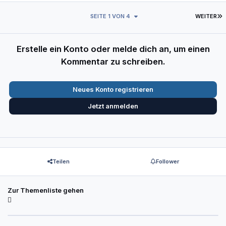
L
SEITE 1 VON 4
WEITER
Erstelle ein Konto oder melde dich an, um einen
Kommentar zu schreiben.
Neues Konto registrieren
Jetzt anmelden
Teilen
Follower
Zur Themenliste gehen