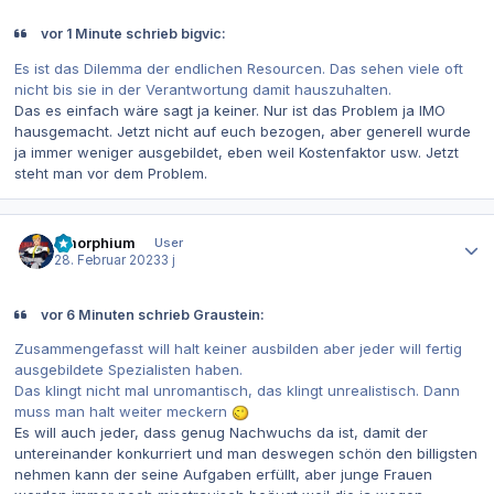
vor 1 Minute schrieb bigvic:
Es ist das Dilemma der endlichen Resourcen. Das sehen viele oft
nicht bis sie in der Verantwortung damit hauszuhalten.
Das es einfach wäre sagt ja keiner. Nur ist das Problem ja IMO
hausgemacht. Jetzt nicht auf euch bezogen, aber generell wurde
ja immer weniger ausgebildet, eben weil Kostenfaktor usw. Jetzt
steht man vor dem Problem.
Autor-Statistiken
Amorphium
User
28. Februar 2023
3 j
vor 6 Minuten schrieb Graustein:
Zusammengefasst will halt keiner ausbilden aber jeder will fertig
ausgebildete Spezialisten haben.
Das klingt nicht mal unromantisch, das klingt unrealistisch. Dann
muss man halt weiter meckern
Es will auch jeder, dass genug Nachwuchs da ist, damit der
untereinander konkurriert und man deswegen schön den billigsten
nehmen kann der seine Aufgaben erfüllt, aber junge Frauen