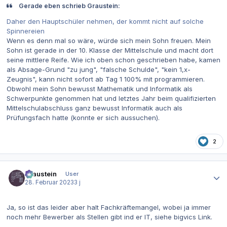
Gerade eben schrieb Graustein:
Daher den Hauptschüler nehmen, der kommt nicht auf solche
Spinnereien
Wenn es denn mal so wäre, würde sich mein Sohn freuen. Mein
Sohn ist gerade in der 10. Klasse der Mittelschule und macht dort
seine mittlere Reife. Wie ich oben schon geschrieben habe, kamen
als Absage-Grund "zu jung", "falsche Schulde", "kein 1,x-
Zeugnis", kann nicht sofort ab Tag 1 100% mit programmieren.
Obwohl mein Sohn bewusst Mathematik und Informatik als
Schwerpunkte genommen hat und letztes Jahr beim qualifizierten
Mittelschulabschluss ganz bewusst Informatik auch als
Prüfungsfach hatte (konnte er sich aussuchen).
2
Autor-Statistiken
Graustein
User
28. Februar 2023
3 j
Ja, so ist das leider aber halt Fachkräftemangel, wobei ja immer
noch mehr Bewerber als Stellen gibt ind er IT, siehe bigvics Link.