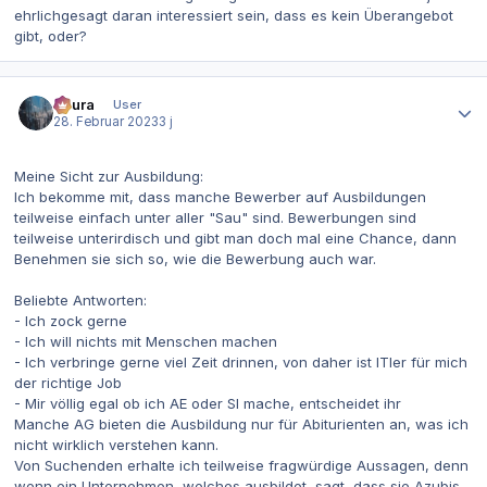
ehrlichgesagt daran interessiert sein, dass es kein Überangebot
gibt, oder?
Autor-Statistiken
Asura
User
28. Februar 2023
3 j
Meine Sicht zur Ausbildung:
Ich bekomme mit, dass manche Bewerber auf Ausbildungen
teilweise einfach unter aller "Sau" sind. Bewerbungen sind
teilweise unterirdisch und gibt man doch mal eine Chance, dann
Benehmen sie sich so, wie die Bewerbung auch war.
Beliebte Antworten:
- Ich zock gerne
- Ich will nichts mit Menschen machen
- Ich verbringe gerne viel Zeit drinnen, von daher ist ITler für mich
der richtige Job
- Mir völlig egal ob ich AE oder SI mache, entscheidet ihr
Manche AG bieten die Ausbildung nur für Abiturienten an, was ich
nicht wirklich verstehen kann.
Von Suchenden erhalte ich teilweise fragwürdige Aussagen, denn
wenn ein Unternehmen, welches ausbildet, sagt, dass sie Azubis