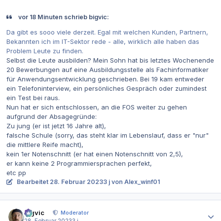
vor 18 Minuten schrieb bigvic:
Da gibt es sooo viele derzeit. Egal mit welchen Kunden, Partnern,
Bekannten ich im IT-Sektor rede - alle, wirklich alle haben das
Problem Leute zu finden.
Selbst die Leute ausbilden? Mein Sohn hat bis letztes Wochenende
20 Bewerbungen auf eine Ausbildungsstelle als Fachinformatiker
für Anwendungsentwicklung geschrieben. Bei 19 kam entweder
ein Telefoninterview, ein persönliches Gespräch oder zumindest
ein Test bei raus.
Nun hat er sich entschlossen, an die FOS weiter zu gehen
aufgrund der Absagegründe:
Zu jung (er ist jetzt 16 Jahre alt),
falsche Schule (sorry, das steht klar im Lebenslauf, dass er "nur"
die mittlere Reife macht),
kein 1er Notenschnitt (er hat einen Notenschnitt von 2,5),
er kann keine 2 Programmiersprachen perfekt,
etc pp
Bearbeitet
28. Februar 2023
3 j
von Alex_winf01
Autor-Statistiken
bigvic
Moderator
28. Februar 2023
3 j