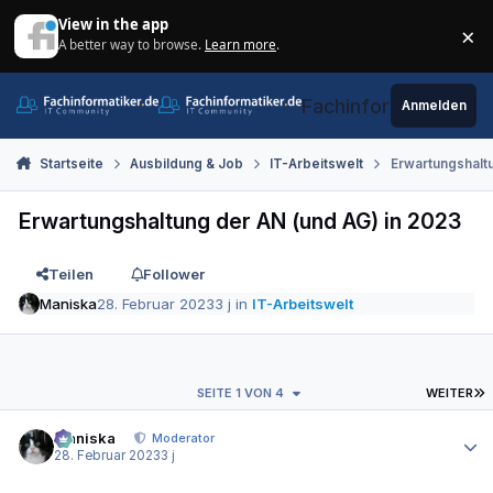
Zum Inhalt springen
View in the app
×
A better way to browse.
Learn more
.
Di
Fachinformatiker.de
Anmelden
Startseite
Ausbildung & Job
IT-Arbeitswelt
Erwartungshaltu
Erwartungshaltung der AN (und AG) in 2023
Teilen
Follower
Maniska
28. Februar 2023
3 j
in
IT-Arbeitswelt
L
SEITE 1 VON 4
WEITER
Autor-Statistiken
Maniska
Moderator
28. Februar 2023
3 j