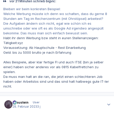
vor 21 Minuten schrieb bigvic:
Bleiben wir beim konkreten Beispiel:
Welche Werbung müsste ich denn wo schalten, dass du gerne 8
Stunden am Tag im Rechenzentrum (mit Ohrstöpsel) arbeitest?
Die Aufgaben ändern sich nicht, egal wie schön ich es
umschreibe oder wie oft es als Google Ad irgendwo angespült
bekomme. Das muss man sich einfach bewusst sein.
Habt ihr denn Werbung bzw steht in euren Stellenanzeigen:
Tätigkeit:xyz
Voraussetzung: Ab Hauptschule - Rest Einarbeitung
Geld: bis zu 5000 brutto je nach Erfahrung
Alles Beispiele, aber klar fertige FI und auch ITSE (bin ja selber
einer) haben sicher anderes vor als 0815 Kabelfrettchen zu
spielen.
Da muss man halt an die ran, die jetzt einen schlechteren Job
haben oder Arbeitslos sind und das sind halt halbwegs gute IT-ler
nicht.
Autor-Statistiken
Graustein
User
28. Februar 2023
3 j