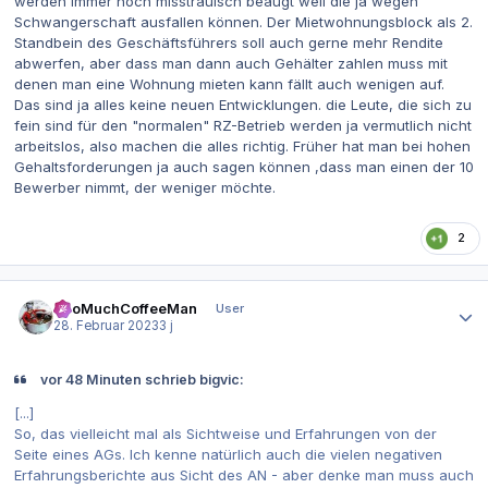
werden immer noch misstrauisch beäugt weil die ja wegen
Schwangerschaft ausfallen können. Der Mietwohnungsblock als 2.
Standbein des Geschäftsführers soll auch gerne mehr Rendite
abwerfen, aber dass man dann auch Gehälter zahlen muss mit
denen man eine Wohnung mieten kann fällt auch wenigen auf.
Das sind ja alles keine neuen Entwicklungen. die Leute, die sich zu
fein sind für den "normalen" RZ-Betrieb werden ja vermutlich nicht
arbeitslos, also machen die alles richtig. Früher hat man bei hohen
Gehaltsforderungen ja auch sagen können ,dass man einen der 10
Bewerber nimmt, der weniger möchte.
2
Autor-Statistiken
TooMuchCoffeeMan
User
28. Februar 2023
3 j
vor 48 Minuten schrieb bigvic:
[...]
So, das vielleicht mal als Sichtweise und Erfahrungen von der
Seite eines AGs. Ich kenne natürlich auch die vielen negativen
Erfahrungsberichte aus Sicht des AN - aber denke man muss auch