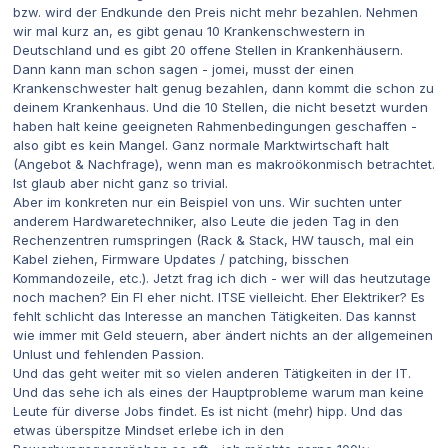
bzw. wird der Endkunde den Preis nicht mehr bezahlen. Nehmen
wir mal kurz an, es gibt genau 10 Krankenschwestern in
Deutschland und es gibt 20 offene Stellen in Krankenhäusern.
Dann kann man schon sagen - jomei, musst der einen
Krankenschwester halt genug bezahlen, dann kommt die schon zu
deinem Krankenhaus. Und die 10 Stellen, die nicht besetzt wurden
haben halt keine geeigneten Rahmenbedingungen geschaffen -
also gibt es kein Mangel. Ganz normale Marktwirtschaft halt
(Angebot & Nachfrage), wenn man es makroökonmisch betrachtet.
Ist glaub aber nicht ganz so trivial.
Aber im konkreten nur ein Beispiel von uns. Wir suchten unter
anderem Hardwaretechniker, also Leute die jeden Tag in den
Rechenzentren rumspringen (Rack & Stack, HW tausch, mal ein
Kabel ziehen, Firmware Updates / patching, bisschen
Kommandozeile, etc.). Jetzt frag ich dich - wer will das heutzutage
noch machen? Ein FI eher nicht. ITSE vielleicht. Eher Elektriker? Es
fehlt schlicht das Interesse an manchen Tätigkeiten. Das kannst
wie immer mit Geld steuern, aber ändert nichts an der allgemeinen
Unlust und fehlenden Passion.
Und das geht weiter mit so vielen anderen Tätigkeiten in der IT.
Und das sehe ich als eines der Hauptprobleme warum man keine
Leute für diverse Jobs findet. Es ist nicht (mehr) hipp. Und das
etwas überspitze Mindset erlebe ich in den