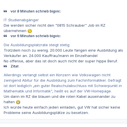
vor 8 Minuten schrieb bigvic:
IT Studienabgänger
Die werden sicher nicht den "0815 Schrauber" Job im RZ
übernehmen
vor 9 Minuten schrieb bigvic:
Die Ausbildungsplatzrate steigt stetig
Trotzdem noch zu wenig. 20.000 Leute fangen eine Ausbildung als
Verkäufer an. 24.000 Kauffrau/mann im Einzelhandel
No offense, aber das ist doch auch nicht der super hippe Beruf.
Zitat
Allerdings verlangt selbst ein Konzern wie Volkswagen nicht
zwingend Abitur für die Ausbildung zum Fachinformatiker. Gefragt
ist dort lediglich „ein guter Realschulabschluss mit Schwerpunkt in
Mathematik und Informatik“, heißt es auf der VW-Homepage.
Um dann im RZ die blauen und die roten Kabel auseinander zu
halten
Ich würde heute einfach jeden einladen, gut VW hat sicher keine
Probleme seine Ausbildungsplätze zu besetzen.
Autor-Statistiken