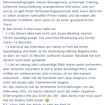
Rahmenbedingungen, mieses Management, schlechtes Training,
schlechte Ausschreibung, unangenehme Interviews, usw usf. -
und ja, es gibt immer Verbesserungspotenzial. Aber wenn dann mit
so vielen anderen namhaften Firmen redest und die haben alle
ähnlichen Probleme, dann sehe ich da einen grundsätzlichen
Trend.
In den letzten 5 Interviews hatte ich:
- 3 x No-Shows (also kam nicht zum Zoom-Meeting, obwohl
Termin bestätigt wurde. Zeit zwischen Bewerbung und Termin
waren <2 Wochen)
- 1 x während des Interviews am Handy im Park bei einem
Spaziergang und leider ist die Verbindung ständig abgebrochen,
so dass wir nach 20 Minuten aufhören mussten. Kandidat hat sich
danach nicht mehr gemeldet.
- 1 x lief es mässig (also notwendige Skills waren keine vorhanden,
aber immerhin freundlich & nett & wirkte lernwillig/offen), daher
wollten wir weitermachen und schauen, ob wir das trainiert
bekommen - leider hat der Kandidat nach dem Gespräch nicht
mehr auf Emails oder Telefonanrufe reagiert.
So, das vielleicht mal als Sichtweise und Erfahrungen von der
Seite eines AGs. Ich kenne natürlich auch die vielen negativen
Erfahrungsberichte aus Sicht des AN - aber denke man muss auch
mal die andere Seite sehen
P.S.: Sorry, falls das etwas zu sehr ein Rant ist.