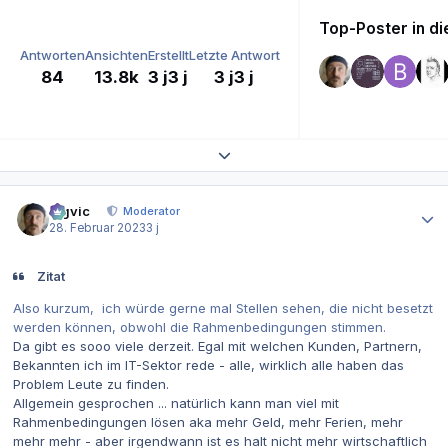
Top-Poster in d
Antworten
Ansichten
Erstellt
Letzte Antwort
84
13.8k
3 j
3 j
3 j
3 j
Themenübersicht erweitern
Autor-Statistiken
bigvic
Moderator
28. Februar 2023
3 j
Zitat
Also kurzum, ich würde gerne mal Stellen sehen, die nicht besetzt
werden können, obwohl die Rahmenbedingungen stimmen.
Da gibt es sooo viele derzeit. Egal mit welchen Kunden, Partnern,
Bekannten ich im IT-Sektor rede - alle, wirklich alle haben das
Problem Leute zu finden.
Allgemein gesprochen ... natürlich kann man viel mit
Rahmenbedingungen lösen aka mehr Geld, mehr Ferien, mehr
mehr mehr - aber irgendwann ist es halt nicht mehr wirtschaftlich