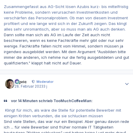
Zusammengefasst aus AG-Sicht lösen Azubis kurz- bis mittelfristig
keine Probleme, sondern verursachen Investmentkosten und
verschärfen das Personalproblem. Ob man von diesem Investment
profitiert und wie lange wird sich in der Zukunft zeigen. Das klingt
alles sehr unromantisch, aber so muss man als AG auch denken.
Dann sollte man sich als AG im Laufe der Zeit auch nicht
beschweren, wenn es keine Fachkräfte mehr gibt oder nur sehr
wenige. Fachkräfte fallen nicht vom Himmel, sondern müssen ja
irgendwo ausgebildet werden. Mit dem Argument "Ausbilden bitte
immer die anderen, ich nehme nur die fertig ausgebildeten und gut
qualifizierten." klappt halt nicht auf Dauer.
Autor-Statistiken
bigvic
Moderator
28. Februar 2023
3 j
vor 14 Minuten schrieb TooMuchCoffeeMan:
Klingt für mich, als wäre die Stelle für potentielle Bewerber mit
einigen Kröten verbunden, die sie schlucken müssen
Sind viele Stellen, das war nur ein Beispiel. Aber genau davon rede
ich ... für viele Bewerber sind früher normale IT Tätigkeiten
heutzutage "Kröten schlucken" und haben keine Lust mehr drauf.