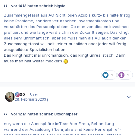
vor 14 Minuten schrieb bigvic:
Zusammengefasst aus AG-Sicht lösen Azubis kurz- bis mittelfristig
keine Probleme, sondern verursachen Investmentkosten und
verschärfen das Personalproblem. Ob man von diesem Investment
profitiert und wie lange wird sich in der Zukunft zeigen. Das klingt
alles sehr unromantisch, aber so muss man als AG auch denken.
Zusammengefasst will halt keiner ausbilden aber jeder will fertig
ausgebildete Spezialisten haben.
Das klingt nicht mal unromantisch, das klingt unrealistisch. Dann
muss man halt weiter meckern
1
1
Autor-Statistiken
0x00
User
28. Februar 2023
3 j
vor 12 Minuten schrieb Bitschnipser:
nur, wenn die Atmosphäre imTeam/der Firma, Behandlung
während der Ausbildung ("Lehrjahre sind keine Herrenjahre"-
Spackos fallen mir da ein) und natürlich die anderen Faktoren