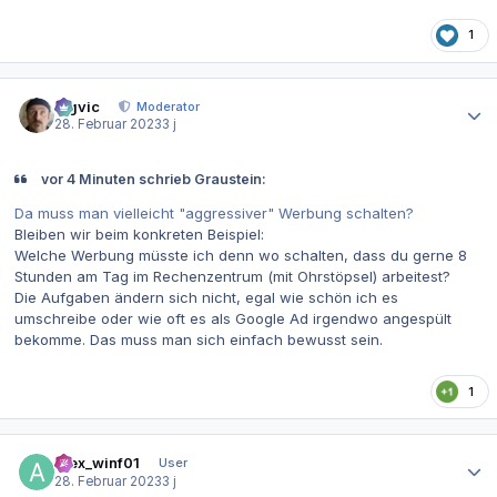
1
Autor-Statistiken
bigvic
Moderator
28. Februar 2023
3 j
vor 4 Minuten schrieb Graustein:
Da muss man vielleicht "aggressiver" Werbung schalten?
Bleiben wir beim konkreten Beispiel:
Welche Werbung müsste ich denn wo schalten, dass du gerne 8
Stunden am Tag im Rechenzentrum (mit Ohrstöpsel) arbeitest?
Die Aufgaben ändern sich nicht, egal wie schön ich es
umschreibe oder wie oft es als Google Ad irgendwo angespült
bekomme. Das muss man sich einfach bewusst sein.
1
Autor-Statistiken
Alex_winf01
User
28. Februar 2023
3 j