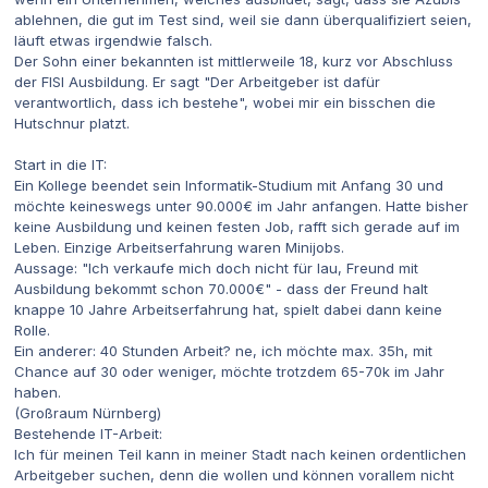
ablehnen, die gut im Test sind, weil sie dann überqualifiziert seien,
läuft etwas irgendwie falsch.
Der Sohn einer bekannten ist mittlerweile 18, kurz vor Abschluss
der FISI Ausbildung. Er sagt "Der Arbeitgeber ist dafür
verantwortlich, dass ich bestehe", wobei mir ein bisschen die
Hutschnur platzt.
Start in die IT:
Ein Kollege beendet sein Informatik-Studium mit Anfang 30 und
möchte keineswegs unter 90.000€ im Jahr anfangen. Hatte bisher
keine Ausbildung und keinen festen Job, rafft sich gerade auf im
Leben. Einzige Arbeitserfahrung waren Minijobs.
Aussage: "Ich verkaufe mich doch nicht für lau, Freund mit
Ausbildung bekommt schon 70.000€" - dass der Freund halt
knappe 10 Jahre Arbeitserfahrung hat, spielt dabei dann keine
Rolle.
Ein anderer: 40 Stunden Arbeit? ne, ich möchte max. 35h, mit
Chance auf 30 oder weniger, möchte trotzdem 65-70k im Jahr
haben.
(Großraum Nürnberg)
Bestehende IT-Arbeit:
Ich für meinen Teil kann in meiner Stadt nach keinen ordentlichen
Arbeitgeber suchen, denn die wollen und können vorallem nicht