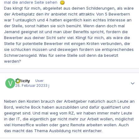
mal die andere Seite sehen
Das klingt für mich, abgeleitet aus deinen Schilderungen, als wäre
der Arbeitsplatz den ihr anbietet nicht attraktiv. Von 5 Bewerbern
war 1 untauglich und 4 hatten eigentlich kein echtes Interesse an
der Stelle, sonst hätten sie sich bemüht. Wenn dann doch mal
Jemand geeignet ist und man über Benefits spricht, fordern die
Bewerber aus deiner Sicht sehr viel. Klingt für mich, als wäre die
Stelle für potentielle Bewerber mit einigen Kröten verbunden, die
sie schlucken müssen und deswegen fordern sie entsprechendes
Schmerzensgeld. Was für seine Stelle soll denn da besetzt
werden?
Autor-Statistiken
Velicity
User
28. Februar 2023
3 j
Neben den Kosten brauch der Arbeitgeber natürlich auch Leute an
Bord, welche Bock haben auszubilden und dafür qualifiziert und
geeignet sind. Und mal weg vom RZ, wir haben immer mehr Leute
in der IT, die eigentlich gar nicht mehr zur Arbeit wollen, möglichst
viel Homeoffice wollen oder ganz Remote arbeiten wollen. Auch
das macht das Thema Ausbildung nicht einfacher.