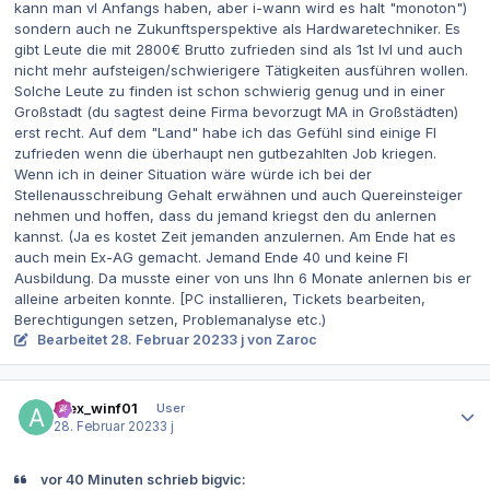
kann man vl Anfangs haben, aber i-wann wird es halt "monoton")
sondern auch ne Zukunftsperspektive als Hardwaretechniker. Es
gibt Leute die mit 2800€ Brutto zufrieden sind als 1st lvl und auch
nicht mehr aufsteigen/schwierigere Tätigkeiten ausführen wollen.
Solche Leute zu finden ist schon schwierig genug und in einer
Großstadt (du sagtest deine Firma bevorzugt MA in Großstädten)
erst recht. Auf dem "Land" habe ich das Gefühl sind einige FI
zufrieden wenn die überhaupt nen gutbezahlten Job kriegen.
Wenn ich in deiner Situation wäre würde ich bei der
Stellenausschreibung Gehalt erwähnen und auch Quereinsteiger
nehmen und hoffen, dass du jemand kriegst den du anlernen
kannst. (Ja es kostet Zeit jemanden anzulernen. Am Ende hat es
auch mein Ex-AG gemacht. Jemand Ende 40 und keine FI
Ausbildung. Da musste einer von uns Ihn 6 Monate anlernen bis er
alleine arbeiten konnte. [PC installieren, Tickets bearbeiten,
Berechtigungen setzen, Problemanalyse etc.)
Bearbeitet
28. Februar 2023
3 j
von Zaroc
Autor-Statistiken
Alex_winf01
User
28. Februar 2023
3 j
vor 40 Minuten schrieb bigvic: