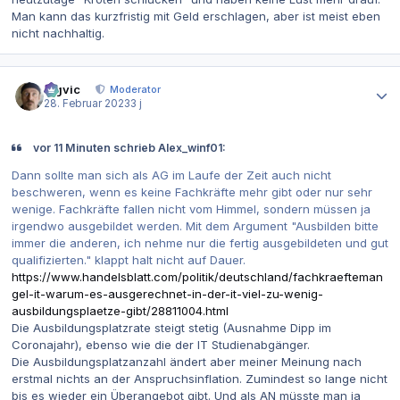
Man kann das kurzfristig mit Geld erschlagen, aber ist meist eben
nicht nachhaltig.
Autor-Statistiken
bigvic
Moderator
28. Februar 2023
3 j
vor 11 Minuten schrieb Alex_winf01:
Dann sollte man sich als AG im Laufe der Zeit auch nicht
beschweren, wenn es keine Fachkräfte mehr gibt oder nur sehr
wenige. Fachkräfte fallen nicht vom Himmel, sondern müssen ja
irgendwo ausgebildet werden. Mit dem Argument "Ausbilden bitte
immer die anderen, ich nehme nur die fertig ausgebildeten und gut
qualifizierten." klappt halt nicht auf Dauer.
https://www.handelsblatt.com/politik/deutschland/fachkraefteman
gel-it-warum-es-ausgerechnet-in-der-it-viel-zu-wenig-
ausbildungsplaetze-gibt/28811004.html
Die Ausbildungsplatzrate steigt stetig (Ausnahme Dipp im
Coronajahr), ebenso wie die der IT Studienabgänger.
Die Ausbildungsplatzanzahl ändert aber meiner Meinung nach
erstmal nichts an der Anspruchsinflation. Zumindest so lange nicht
bis es wieder ein Überangebot gibt. Und als AN müsste man ja