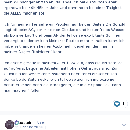
mein Wunschgehalt zahlen, da lande ich bei 40 Stunden eher
irgendwo bei 40k-45k im Jahr. Und dann noch bei einer Tätigkeit
die ALLES machen soll.
Ich für meinen Teil sehe ein Problem auf beiden Seiten. Die Schuld
liegt oft beim AG, der mir einen Obstkorb und kostenfreies Wasser
als Boni verkauft und beim AN der teilweise exorbitante Summen
verlangt, bei denen kein kleinerer Betrieb mehr mithalten kann. Ich
habe seit längeren keinen Azubi mehr gesehen, den man in
meinen Augen "trainieren" kann.
Ich erlebe gerade in meinem Alter (~24-30), dass die AN sehr viel
auf äußerst bequeme Arbeiten mit hohem Gehalt aus sind. Zum
Glück bin ich weder arbeitssuchend noch arbeitersuchen. Ich
denke beide Seiten eskalieren teilweise ziemlich ins extreme,
darunter leiden dann die Arbeitgeber, die in die Spalte "ok, kann
man machen" fallen.
1
Autor-Statistiken
Graustein
User
28. Februar 2023
3 j