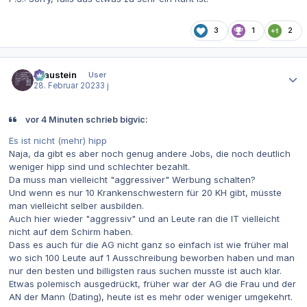
3
1
2
Autor-Statistiken
Graustein
User
28. Februar 2023
3 j
vor 4 Minuten schrieb bigvic:
Es ist nicht (mehr) hipp
Naja, da gibt es aber noch genug andere Jobs, die noch deutlich
weniger hipp sind und schlechter bezahlt.
Da muss man vielleicht "aggressiver" Werbung schalten?
Und wenn es nur 10 Krankenschwestern für 20 KH gibt, müsste
man vielleicht selber ausbilden.
Auch hier wieder "aggressiv" und an Leute ran die IT vielleicht
nicht auf dem Schirm haben.
Dass es auch für die AG nicht ganz so einfach ist wie früher mal
wo sich 100 Leute auf 1 Ausschreibung beworben haben und man
nur den besten und billigsten raus suchen musste ist auch klar.
Etwas polemisch ausgedrückt, früher war der AG die Frau und der
AN der Mann (Dating), heute ist es mehr oder weniger umgekehrt.