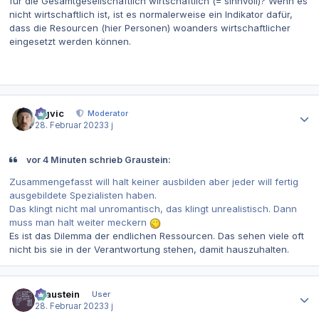
für die Gesamtgesellschaftlich wirtschaftlich (= sinnvoll)? Wenn es
nicht wirtschaftlich ist, ist es normalerweise ein Indikator dafür,
dass die Resourcen (hier Personen) woanders wirtschaftlicher
eingesetzt werden können.
Autor-Statistiken
bigvic
Moderator
28. Februar 2023
3 j
vor 4 Minuten schrieb Graustein:
Zusammengefasst will halt keiner ausbilden aber jeder will fertig
ausgebildete Spezialisten haben.
Das klingt nicht mal unromantisch, das klingt unrealistisch. Dann
muss man halt weiter meckern
Es ist das Dilemma der endlichen Ressourcen. Das sehen viele oft
nicht bis sie in der Verantwortung stehen, damit hauszuhalten.
Autor-Statistiken
Graustein
User
28. Februar 2023
3 j