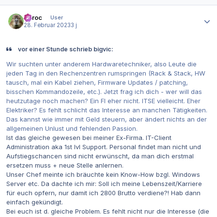
Autor-Statistiken
Zaroc
User
28. Februar 2023
3 j
vor einer Stunde schrieb bigvic:
Wir suchten unter anderem Hardwaretechniker, also Leute die
jeden Tag in den Rechenzentren rumspringen (Rack & Stack, HW
tausch, mal ein Kabel ziehen, Firmware Updates / patching,
bisschen Kommandozeile, etc.). Jetzt frag ich dich - wer will das
heutzutage noch machen? Ein FI eher nicht. ITSE vielleicht. Eher
Elektriker? Es fehlt schlicht das Interesse an manchen Tätigkeiten.
Das kannst wie immer mit Geld steuern, aber ändert nichts an der
allgemeinen Unlust und fehlenden Passion.
Ist das gleiche gewesen bei meiner Ex-Firma. IT-Client
Administration aka 1st lvl Support. Personal findet man nicht und
Aufstiegschancen sind nicht erwünscht, da man dich erstmal
ersetzen muss + neue Stelle anlernen.
Unser Chef meinte ich bräuchte kein Know-How bzgl. Windows
Server etc. Da dachte ich mir: Soll ich meine Lebenszeit/Karriere
für euch opfern, nur damit ich 2800 Brutto verdiene?! Hab dann
einfach gekündigt.
Bei euch ist d. gleiche Problem. Es fehlt nicht nur die Interesse (die