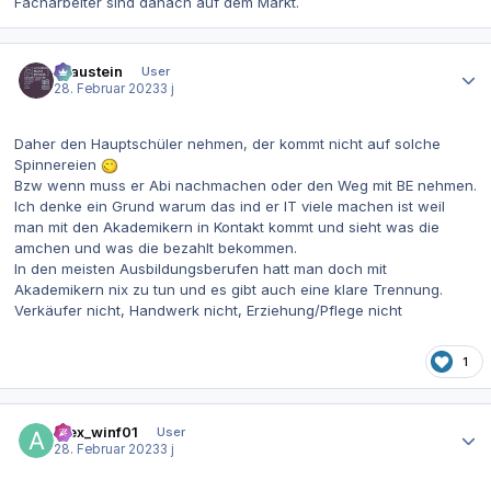
Facharbeiter sind danach auf dem Markt.
Autor-Statistiken
Graustein
User
28. Februar 2023
3 j
Daher den Hauptschüler nehmen, der kommt nicht auf solche
Spinnereien
Bzw wenn muss er Abi nachmachen oder den Weg mit BE nehmen.
Ich denke ein Grund warum das ind er IT viele machen ist weil
man mit den Akademikern in Kontakt kommt und sieht was die
amchen und was die bezahlt bekommen.
In den meisten Ausbildungsberufen hatt man doch mit
Akademikern nix zu tun und es gibt auch eine klare Trennung.
Verkäufer nicht, Handwerk nicht, Erziehung/Pflege nicht
1
Autor-Statistiken
Alex_winf01
User
28. Februar 2023
3 j