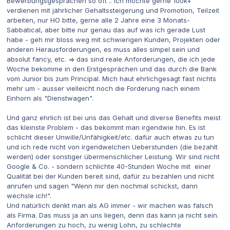
Bewerbungsgesprächen so oft .. ich möchte gerne 100k+
verdienen mit jährlicher Gehaltssteigerung und Promotion, Teilzeit
arbeiten, nur HO bitte, gerne alle 2 Jahre eine 3 Monats-
Sabbatical, aber bitte nur genau das auf was ich gerade Lust
habe - geh mir bloss weg mit schwierigen Kunden, Projekten oder
anderen Herausforderungen, es muss alles simpel sein und
absolut fancy, etc. => das sind reale Anforderungen, die ich jede
Woche bekomme in den Erstgesprächen und das durch die Bank
vom Junior bis zum Principal. Mich haut ehrlichgesagt fast nichts
mehr um - ausser vielleicht noch die Forderung nach einem
Einhorn als "Dienstwagen".
Und ganz ehrlich ist bei uns das Gehalt und diverse Benefits meist
das kleinste Problem - das bekommt man irgendwie hin. Es ist
schlicht dieser Unwille/Unfähigkeit/etc. dafür auch etwas zu tun
und ich rede nicht von irgendwelchen Ueberstunden (die bezahlt
werden) oder sonstiger übermenschlicher Leistung. Wir sind nicht
Google & Co. - sondern schlichte 40-Stunden Woche mit einer
Qualität bei der Kunden bereit sind, dafür zu bezahlen und nicht
anrufen und sagen "Wenn mir den nochmal schickst, dann
wechsle ich!".
Und natürlich denkt man als AG immer - wir machen was falsch
als Firma. Das muss ja an uns liegen, denn das kann ja nicht sein.
Anforderungen zu hoch, zu wenig Lohn, zu schlechte